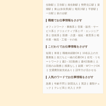
生駒駅
王寺駅
南生駒駅
勢野北口駅
菜
畑駅
東山(奈良県)駅
竜田川駅
平群駅
一分駅
萩の台駅
職種でお仕事情報をさがす
オフィスワーク・事務系
営業・販売・サー
ビス系
クリエイティブ系
IT・エンジニア
系
技術系
医療・介護・福祉・教育系
軽
作業・物流・工場・その他
こだわりでお仕事情報をさがす
短期
単発
職種未経験OK
10名以上の大
量募集
友だちと一緒の応募OK
在宅・リモ
ートワーク
週2～3日勤務
週4日勤務
土
日祝のみ勤務
残業なし
副業・WワークOK
交通費別途支給あり
語学力が活かせる
人気のワードでお仕事情報をさがす
急募
年齢不問
財団法人
英語
書類チェ
ック
テレビ局
封入
大学