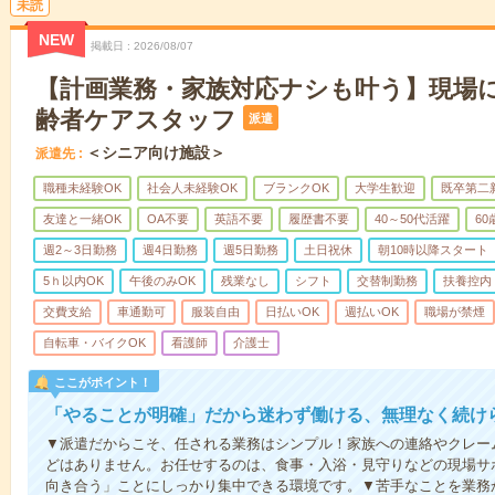
未読
NEW
掲載日
2026/08/07
【計画業務・家族対応ナシも叶う】現場
齢者ケアスタッフ
派遣
＜シニア向け施設＞
派遣先
職種未経験OK
社会人未経験OK
ブランクOK
大学生歓迎
既卒第二
友達と一緒OK
OA不要
英語不要
履歴書不要
40～50代活躍
6
週2～3日勤務
週4日勤務
週5日勤務
土日祝休
朝10時以降スタート
5ｈ以内OK
午後のみOK
残業なし
シフト
交替制勤務
扶養控内
交費支給
車通勤可
服装自由
日払いOK
週払いOK
職場が禁煙
自転車・バイクOK
看護師
介護士
ここがポイント！
「やることが明確」だから迷わず働ける、無理なく続け
▼派遣だからこそ、任される業務はシンプル！家族への連絡やクレー
どはありません。お任せするのは、食事・入浴・見守りなどの現場サ
向き合う」ことにしっかり集中できる環境です。▼苦手なことを業務