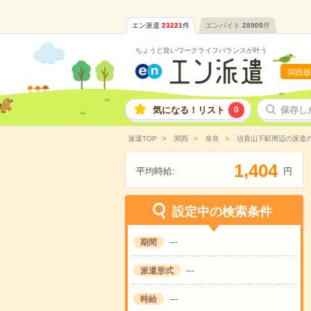
エン派遣
23221
件
エンバイト
28905
件
ちょうど良いワークライフバランスが叶う
関西版
気になる！リスト
0
保存し
派遣TOP
関西
奈良
信貴山下駅周辺の派遣
,
1
4
0
4
平均時給:
円
設定中の検索条件
期間
---
派遣形式
---
時給
---