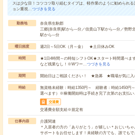
スは少な目！コツコツ取り組むタイプは、軽作業のように勧められる
ョン重視…
つづきを見る
勤務地
奈良県生駒郡
三郷(奈良県)駅から---分／信貴山下駅から---分／勢野
駅から---分
曜日頻度
週2日～5日OK（月～金） ★土日休みOK
時間
★1日4時間～の時短シフトOK★スタート時間選べます！7:00～1
など残業なし！※Wワー…
つづきを見る
期間
開始日はご相談ください！ ★急募 ★職場が気に入
時給
無資格未経験：時給1350円～ 経験者：時給1450
選べます）※稼働開始時は手続き完了次第のお支払い
交通費
交通費全額支給※規定有
仕事内容
介護関連
＊入居者の方の「ありがとう」が嬉しい＊おじいちゃ
サポートをお任せします！未経験の方でも、誰でもで