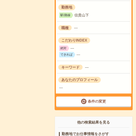
勤務地
信貴山下
駅/路線
職種
---
こだわりINDEX
---
絶対
---
できれば
キーワード
---
あなたのプロフィール
---
条件の変更
他の検索結果を見る
勤務地でお仕事情報をさがす