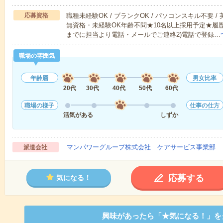
応募資格
職種未経験OK / ブランクOK / パソコンスキル不要 /
無資格・未経験OK年齢不問★10名以上採用予定★履
までに担当より電話・メールでご連絡2)電話で登録…
職場の雰囲気
年齢層
男女比率
20代
30代
40代
50代
60代
職場の様子
仕事の仕方
活気がある
しずか
マンパワーグループ株式会社 ケアサービス事業部 
派遣会社
応募する
気になる！
興味があったら「★気になる！」を