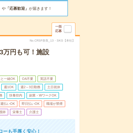
」
や
「応募歓迎」
が届きます！
一括
応募
No.CRSF奈良_13・SKG【本社】
3万円も可！施設
と一緒OK
OA不要
英語不要
週1OK
週2～3日勤務
土日祝休
務
扶養控内
副業・WワークOK
週払いOK
即日払いOK
職場が禁煙
護師
栄養士
介護士
ローも手厚く安心！