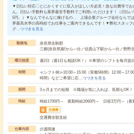
▼日払い対応〇とにかくすぐに収入がほしい方必見！急な出費等でお
ん。日払い手数料も業界最安手数料でご利用いただけます！（日払い手
5円。）▼なんでそんなに稼げるの... 上場企業グループ会社なら
界最高水準の高時給でお仕事をご案内できるんです！▼弊社スタッフ
グ…
つづきを見る
勤務地
奈良県生駒郡
三郷(奈良県)駅から---分／信貴山下駅から---分／勢野北
曜日頻度
週2日（週1日も相談OK！）※希望のシフトを毎月提
時間
≪シフト例≫10:00～15:00（実働5時間）12:00～17:0
時間）などご希望に応…
つづきを見る
期間
3ヵ月までの短期 ※職場が気に入れば、長期もOK！
時給
時給1700円～ 夜勤時給2060円～ 日収3万円～（夜勤
交通費
交通費全額支給
仕事内容
介護関連