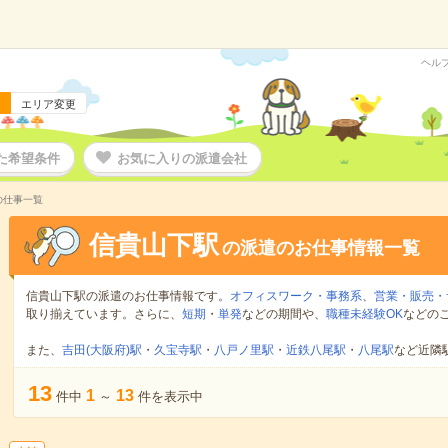
ヘル
エリア変更
た希望条件
お気に入りの派遣会社
の仕事一覧
信貴山下駅
の派遣のお仕事情報一覧
信貴山下駅の派遣のお仕事情報です。
オフィスワーク・事務系
、
営業・販売・
取り揃えています。さらに、
短期
・
単発
などの期間や、
職種未経験OK
などの
また、
吉田(大阪府)駅
・
久宝寺駅
・
八戸ノ里駅
・
近鉄八尾駅
・
八尾駅
など近隣
13
1
13
件中
～
件を表示中