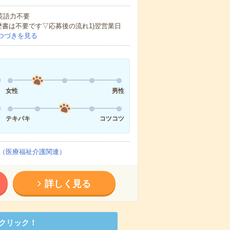
 英語力不要
歴書は不要です▽応募後の流れ1)翌営業日
つづきを見る
女性
男性
テキパキ
コツコツ
（医療福祉介護関連）
詳しく見る
クリック！