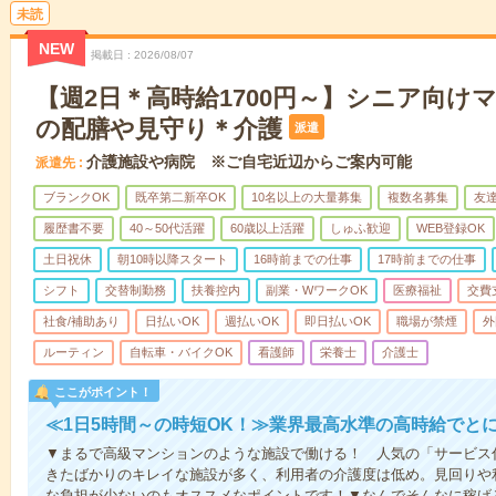
未読
NEW
掲載日
2026/08/07
【週2日＊高時給1700円～】シニア向け
の配膳や見守り＊介護
派遣
介護施設や病院 ※ご自宅近辺からご案内可能
派遣先
ブランクOK
既卒第二新卒OK
10名以上の大量募集
複数名募集
友達
履歴書不要
40～50代活躍
60歳以上活躍
しゅふ歓迎
WEB登録OK
土日祝休
朝10時以降スタート
16時前までの仕事
17時前までの仕事
シフト
交替制勤務
扶養控内
副業・WワークOK
医療福祉
交費
社食/補助あり
日払いOK
週払いOK
即日払いOK
職場が禁煙
外
ルーティン
自転車・バイクOK
看護師
栄養士
介護士
ここがポイント！
≪1日5時間～の時短OK！≫業界最高水準の高時給でと
▼まるで高級マンションのような施設で働ける！ 人気の「サービス
きたばかりのキレイな施設が多く、利用者の介護度は低め。見回りや
な負担が少ないのもオススメなポイントです！▼なんでそんなに稼げる