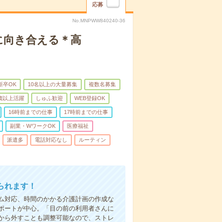
応募
No.MNPWW840240-36
に向き合える＊高
新卒OK
10名以上の大量募集
複数名募集
0歳以上活躍
しゅふ歓迎
WEB登録OK
16時前までの仕事
17時前までの仕事
副業・WワークOK
医療福祉
派遣多
電話対応なし
ルーティン
られます！
ム対応、時間のかかる介護計画の作成な
ポートが中心。「目の前の利用者さんに
から外すことも調整可能なので、ストレ