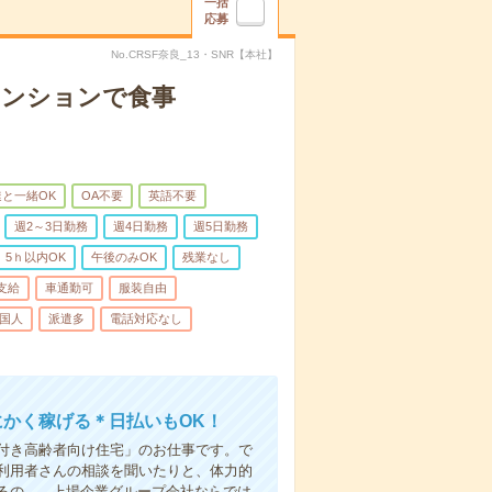
一括
応募
No.CRSF奈良_13・SNR【本社】
マンションで食事
と一緒OK
OA不要
英語不要
週2～3日勤務
週4日勤務
週5日勤務
5ｈ以内OK
午後のみOK
残業なし
支給
車通勤可
服装自由
国人
派遣多
電話対応なし
にかく稼げる＊日払いもOK！
付き高齢者向け住宅」のお仕事です。で
利用者さんの相談を聞いたりと、体力的
の... 上場企業グループ会社ならでは