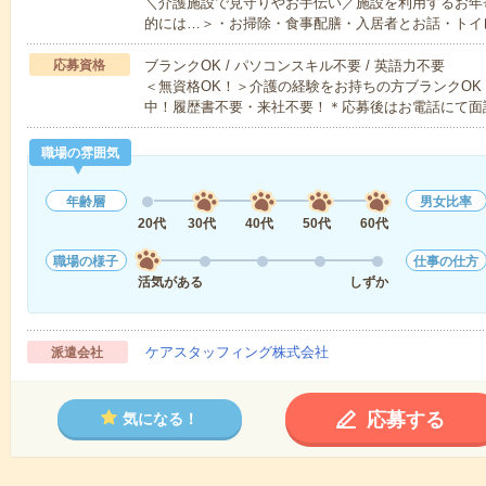
＼介護施設で見守りやお手伝い／施設を利用するお年
的には…＞・お掃除・食事配膳・入居者とお話・トイ
応募資格
ブランクOK / パソコンスキル不要 / 英語力不要
＜無資格OK！＞介護の経験をお持ちの方ブランクOK
中！履歴書不要・来社不要！＊応募後はお電話にて面
職場の雰囲気
年齢層
男女比率
20代
30代
40代
50代
60代
職場の様子
仕事の仕方
活気がある
しずか
ケアスタッフィング株式会社
派遣会社
応募する
気になる！