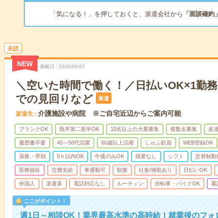
「気になる！」を押しておくと、派遣会社から
「面談確約
未読
NEW
掲載日
2026/08/07
＼空いた時間で働く！／日払いOK×1勤務
での見回りなど
派遣
介護施設や病院 ※ご自宅近辺からご案内可能
派遣先
ブランクOK
既卒第二新卒OK
10名以上の大量募集
複数名募集
友達
履歴書不要
40～50代活躍
60歳以上活躍
しゅふ歓迎
WEB登録OK
深夜・早朝
5ｈ以内OK
午後のみOK
残業なし
シフト
交替制勤
医療福祉
交費支給
車通勤可
制服
社食/補助あり
日払いOK
外国人
派遣多
電話対応なし
ルーティン
自転車・バイクOK
看
ここがポイント！
週1日～相談OK！業界最高水準の高時給！就業後のフォ