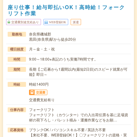
座り仕事！給与即払いOK！高時給！フォーク
リフト作業
交通費別途支給あり
WEB登録OK
派遣
奈良県磯城郡
勤務地
黒田(奈良県)駅から徒歩20分
月～金・土・祝
曜日頻度
9:00～18:00※表記のうち実働7時間です。
時間
長期【ご応募から1週間以内(最短2日目)のスピード就業が可
期間
能】即日～
時給1400円
時給
交通費
交通費支給有り
フォークリフト
仕事内容
フォークリフト（カウンター）での入出荷伝票を基に足場資
材の荷下ろし・パレット積み・運搬作業などをお願…
ブランクOK / パソコンスキル不要 / 英語力不要
応募資格
【来社不要、WEB登録OK！】〇フォークリフトの資格・実