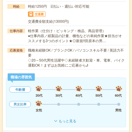
時給1250円 日払い・週払い対応可能
時給
交通費
交通費全額支給(13000円)
軽作業（仕分け・ピッキング・検品、商品管理）
仕事内容
●仕事内容／紙製品の計量、梱包などの単純作業★担当がオ
ススメする3つのポイント★◎新規‼️田原本の男…
職種未経験OK / ブランクOK / パソコンスキル不要 / 英語力不
応募資格
要
◇20～50代男性活躍中◇未経験者大歓迎・車、電車、バイク
通勤OK！まずはお気軽にご応募から♪
職場の雰囲気
年齢層
20代
30代
40代
50代
60代
男女比率
女性
男性
もっと見る