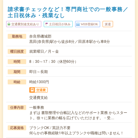
請求書チェックなど！専門商社での一般事務／
土日祝休み・残業なし
交通費別途支給あり
土日祝日が休み
WEB登録OK
派遣
奈良県磯城郡
勤務地
黒田(奈良県)駅から徒歩8分／田原本駅から車8分
就業曜日／月～金
曜日頻度
8：30～17：30（休憩60分）
時間
即日～長期
期間
時給1300円
時給
交通費
交通費支給
一般事務
仕事内容
まずは 書類整理や台帳記入などのサポート業務 からスター
ト。徐々に業務の幅を広げていただけます。・受…
ブランクOK / 英語力不要
応募資格
何らかの事務経験1年以上ブランクや職種は問いません！