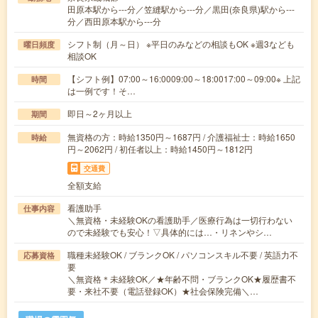
田原本駅から---分／笠縫駅から---分／黒田(奈良県)駅から---
分／西田原本駅から---分
シフト制（月～日） ※平日のみなどの相談もOK ※週3なども
曜日頻度
相談OK
【シフト例】07:00～16:0009:00～18:0017:00～09:00※ 上記
時間
は一例です！そ…
即日～2ヶ月以上
期間
無資格の方：時給1350円～1687円 / 介護福祉士：時給1650
時給
円～2062円 / 初任者以上：時給1450円～1812円
交通費
全額支給
看護助手
仕事内容
＼無資格・未経験OKの看護助手／医療行為は一切行わない
ので未経験でも安心！▽具体的には…・リネンやシ…
職種未経験OK / ブランクOK / パソコンスキル不要 / 英語力不
応募資格
要
＼無資格＊未経験OK／★年齢不問・ブランクOK★履歴書不
要・来社不要（電話登録OK）★社会保険完備＼…