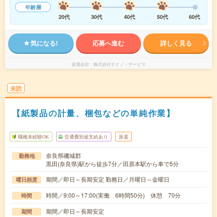
年齢層
20代
30代
40代
50代
60代
気になる!
応募へ進む
詳しく見る
派遣会社
株式会社テクノ・サービス
未読
【紙製品の計量、梱包などの単純作業】
職種未経験OK
交通費別途支給あり
派遣
奈良県磯城郡
勤務地
黒田(奈良県)駅から徒歩7分／田原本駅から車で5分
期間／即日～長期安定 勤務日／月曜日～金曜日
曜日頻度
時間／9:00～17:00(実働 6時間50分) 休憩 70分
時間
期間／即日～長期安定
期間