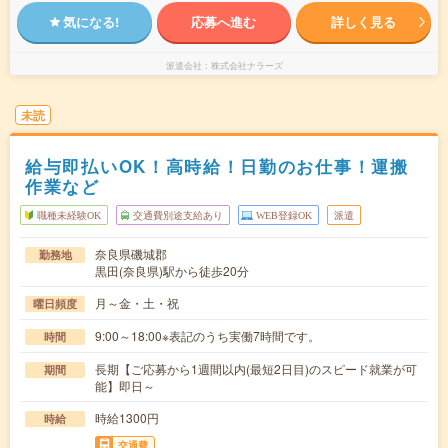
気になる!
応募へ進む
詳しく見る
派遣会社
株式会社ナラーズ
未読
給与即払いOK！高時給！日勤のお仕事！運搬
作業など
職種未経験OK
交通費別途支給あり
WEB登録OK
派遣
奈良県磯城郡
勤務地
黒田(奈良県)駅から徒歩20分
月～金・土・祝
曜日頻度
9:00～18:00※表記のうち実働7時間です。
時間
長期【ご応募から1週間以内(最短2日目)のスピード就業が可
期間
能】即日～
時給1300円
時給
交通費