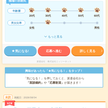
職場の雰囲気
年齢層
20代
30代
40代
50代
60代
男女比率
女性
男性
もっと見る
気になる!
応募へ進む
詳しく見る
派遣会社
株式会社ニッソーネット
興味があったら「★気になる！」をタップ！
「気になる！」を押しておくと、派遣会社から
「面談確約」
や
「応募歓迎」
が届きます！
未読
掲載日
2026/08/04
NEW