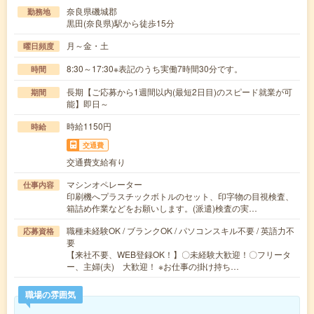
奈良県磯城郡
勤務地
黒田(奈良県)駅から徒歩15分
月～金・土
曜日頻度
8:30～17:30※表記のうち実働7時間30分です。
時間
長期【ご応募から1週間以内(最短2日目)のスピード就業が可
期間
能】即日～
時給1150円
時給
交通費
交通費支給有り
マシンオペレーター
仕事内容
印刷機へプラスチックボトルのセット、印字物の目視検査、
箱詰め作業などをお願いします。(派遣)検査の実…
職種未経験OK / ブランクOK / パソコンスキル不要 / 英語力不
応募資格
要
【来社不要、WEB登録OK！】〇未経験大歓迎！〇フリータ
ー、主婦(夫) 大歓迎！ ※お仕事の掛け持ち…
職場の雰囲気