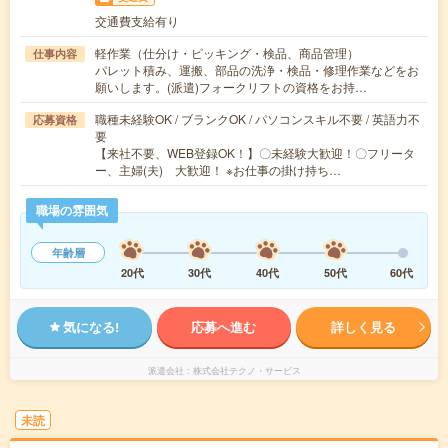
交通費支給有り
軽作業（仕分け・ピッキング・検品、商品管理）
仕事内容
パレット積み、運搬、部品の洗浄・検品・修理作業などをお
願いします。(派遣)フォークリフトの資格をお持…
職種未経験OK / ブランクOK / パソコンスキル不要 / 英語力不
応募資格
要
【来社不要、WEB登録OK！】〇未経験大歓迎！〇フリータ
ー、主婦(夫) 大歓迎！ ※お仕事の掛け持ち…
職場の雰囲気
年齢層
20代
30代
40代
50代
60代
気になる!
応募へ進む
詳しく見る
派遣会社
株式会社テクノ・サービス
未読