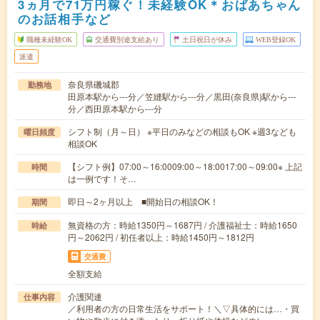
3ヵ月で71万円稼ぐ！未経験OK＊おばあちゃん
のお話相手など
職種未経験OK
交通費別途支給あり
土日祝日が休み
WEB登録OK
派遣
奈良県磯城郡
勤務地
田原本駅から---分／笠縫駅から---分／黒田(奈良県)駅から---
分／西田原本駅から---分
シフト制（月～日） ※平日のみなどの相談もOK ※週3なども
曜日頻度
相談OK
【シフト例】07:00～16:0009:00～18:0017:00～09:00※ 上記
時間
は一例です！そ…
即日～2ヶ月以上 ■開始日の相談OK！
期間
無資格の方：時給1350円～1687円 / 介護福祉士：時給1650
時給
円～2062円 / 初任者以上：時給1450円～1812円
交通費
全額支給
介護関連
仕事内容
／利用者の方の日常生活をサポート！＼▽具体的には…・買