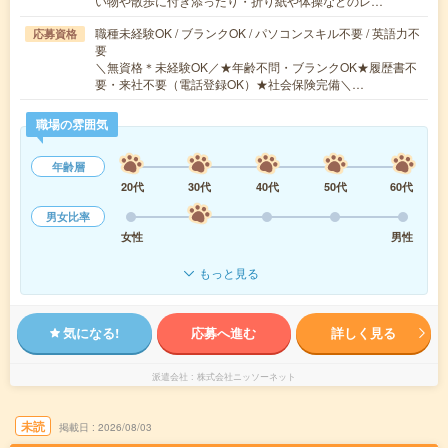
い物や散歩に付き添ったり・折り紙や体操などのレ…
職種未経験OK / ブランクOK / パソコンスキル不要 / 英語力不
応募資格
要
＼無資格＊未経験OK／★年齢不問・ブランクOK★履歴書不
要・来社不要（電話登録OK）★社会保険完備＼…
職場の雰囲気
年齢層
20代
30代
40代
50代
60代
男女比率
女性
男性
もっと見る
気になる!
応募へ進む
詳しく見る
派遣会社
株式会社ニッソーネット
未読
掲載日
2026/08/03