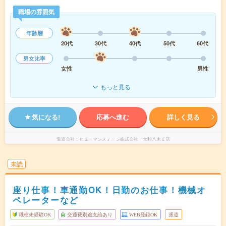
職場の雰囲気
年齢層
20代
30代
40代
50代
60代
男女比率
女性
男性
もっと見る
気になる!
応募へ進む
詳しく見る
派遣会社
ヒューマンステージ株式会社 大和八木支店
未読
座り仕事！車通勤OK！日勤のお仕事！機械オ
ペレーターなど
職種未経験OK
交通費別途支給あり
WEB登録OK
派遣