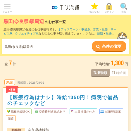
メニュー
気になる!
ログイン
検索
黒田(奈良県)駅周辺
のお仕事一覧
黒田(奈良県)駅の派遣のお仕事情報です。
オフィスワーク・事務系
、
営業・販売・サー
ビス系
、
クリエイティブ系
などのお仕事を取り揃えています。さらに、
短期
・
単発
な
どの期間や、
職種未経験OK
などのこだわり条件で絞り込んでいただけます。
条件の変更
また、
奈良駅
・
大和西大寺駅
・
近鉄奈良駅
・
新大宮駅
・
平端駅
など近隣駅のお仕事も
黒田(奈良県)駅周辺
ご確認いただけます。
7
1,300
全
件
平均時給:
円
時給順
新着順
未読
掲載日
2026/08/06
NEW
【医療行為はナシ】時給1350円！病院で備品
のチェックなど
職種未経験OK
交通費別途支給あり
土日祝日が休み
WEB登録OK
派遣
奈良県磯城郡
勤務地