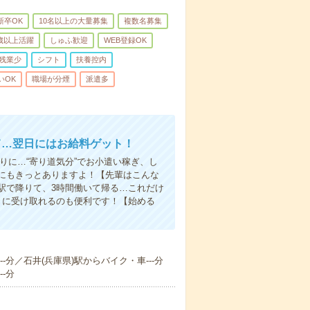
新卒OK
10名以上の大量募集
複数名募集
0歳以上活躍
しゅふ歓迎
WEB登録OK
残業少
シフト
扶養控内
いOK
職場が分煙
派遣多
て…翌日にはお給料ゲット！
りに…“寄り道気分”でお小遣い稼ぎ、し
にもきっとありますよ！【先輩はこんな
駅で降りて、3時間働いて帰る…これだけ
きに受け取れるのも便利です！【始める
-分／石井(兵庫県)駅からバイク・車---分
-分