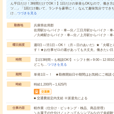
ん平日だけ！3時間だけでOK！】1日だけの単発もOKなので、働き
ツ…」「1回だけ働いて、ランチを豪華に！」なんて趣味気分ででき
け…
つづきを見る
勤務地
兵庫県佐用郡
佐用駅からバイク・車---分／三日月駅からバイク・車--
／久崎駅からバイク・車---分／上月駅からバイク・車--
曜日頻度
週0日～/月1日～OK！（月～日のあいだ）★「火曜
す！★お仕事ゼロの週があっても大丈夫。働きたい日
時間
【1日3時間～も相談OK!】＜シフト例＞9:00～12:0010:00～1
どこち…
つづきを見る
期間
単発1日～！ ★勤務開始日や期間はお気軽にご相談く
時給
時給1,200円～1,625円
交通費
■ 交通費規定内支給 ※派遣先による
仕事内容
軽作業（仕分け・ピッキング・検品、商品管理）
＼お菓子の仕分け／＜とってもシンプルなので未経験