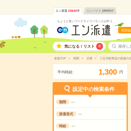
エン派遣
23642
件
エンバイト
28905
件
ちょうど良いワークライフバランスが叶う
関西版
気になる！リスト
0
保存し
派遣TOP
関西
兵庫
三日月駅周辺の派遣の
,
1
3
0
0
平均時給:
円
設定中の検索条件
期間
---
派遣形式
---
時給
---