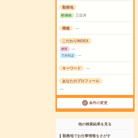
勤務地
三日月
駅/路線
職種
---
こだわりINDEX
---
絶対
---
できれば
キーワード
---
あなたのプロフィール
---
条件の変更
他の検索結果を見る
勤務地でお仕事情報をさがす