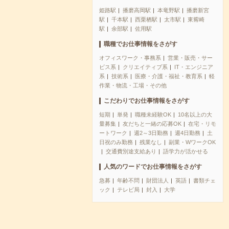
姫路駅
播磨高岡駅
本竜野駅
播磨新宮
駅
千本駅
西栗栖駅
太市駅
東觜崎
駅
余部駅
佐用駅
職種でお仕事情報をさがす
オフィスワーク・事務系
営業・販売・サー
ビス系
クリエイティブ系
IT・エンジニア
系
技術系
医療・介護・福祉・教育系
軽
作業・物流・工場・その他
こだわりでお仕事情報をさがす
短期
単発
職種未経験OK
10名以上の大
量募集
友だちと一緒の応募OK
在宅・リモ
ートワーク
週2～3日勤務
週4日勤務
土
日祝のみ勤務
残業なし
副業・WワークOK
交通費別途支給あり
語学力が活かせる
人気のワードでお仕事情報をさがす
急募
年齢不問
財団法人
英語
書類チェ
ック
テレビ局
封入
大学