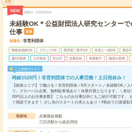
未読
NEW
掲載日
2026/08/04
未経験OK＊公益財団法人研究センターで
仕事
派遣
非営利団体
派遣先
職種未経験OK
ブランクOK
既卒第二新卒OK
友達と一緒OK
英語不
週5日勤務
土日祝休
官公庁
交費支給
車通勤可
職場が禁煙
ここがポイント！
時給1520円！非営利団体での人事労務！土日祝休み！
【姫路エリア】で働ける！非営利団体／9月スタート／未経験OK／
リ。グローバル企業。無料駐車場あり！休業代替となります。＼来社不要
00円以上のお仕事多数】 こちらのお仕事以外にもご紹介可能です。
ぐ相談できます！ 少し先のスタートの求人もあり！#初めての派遣歓
勤務地
兵庫県佐用郡
三日月駅から徒歩20分