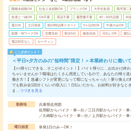
職種未経験OK
社会人未経験OK
ブランクOK
大学生歓迎
既卒第二
友達と一緒OK
OA不要
英語不要
履歴書不要
40～50代活躍
6
週1OK
土日祝休
朝10時以降スタート
5ｈ以内OK
午後のみOK
副業・WワークOK
交費支給
駅歩5分
服装自由
日払いOK
週払
電話対応なし
ルーティン
ここがポイント！
＜平日×夕方のみの“短時間”限定！＞本業終わりに働い
【○○帰りにできる…そこがポイント！】バイト帰りに…お出かけ終わ
ちゃいませんか？職場はたくさん用意しているので、あなたの帰り道
働き方！】急遽シフトが変更になって暇になっちゃった！乗り換えの
でも飲み会1回分くらいの収入に！日払いだから、お給料が好きなと
ま…
つづきを見る
勤務地
兵庫県佐用郡
佐用駅からバイク・車---分／三日月駅からバイク・車--
／久崎駅からバイク・車---分／上月駅からバイク・車--
曜日頻度
単発1日のみ～OK！