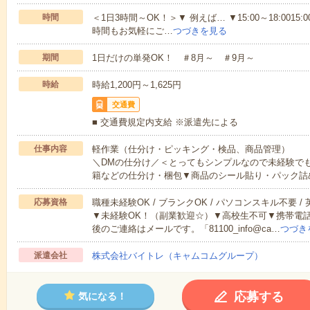
時間
＜1日3時間～OK！＞▼ 例えば… ▼15:00～18:0015:00
時間もお気軽にご…
つづきを見る
期間
1日だけの単発OK！ ＃8月～ ＃9月～
時給
時給1,200円～1,625円
交通費
■ 交通費規定内支給 ※派遣先による
仕事内容
軽作業（仕分け・ピッキング・検品、商品管理）
＼DMの仕分け／＜とってもシンプルなので未経験で
籍などの仕分け・梱包▼商品のシール貼り・パック詰
応募資格
職種未経験OK / ブランクOK / パソコンスキル不要 /
▼未経験OK！（副業歓迎☆）▼高校生不可▼携帯電
後のご連絡はメールです。「81100_info@ca…
つづき
派遣会社
株式会社バイトレ（キャムコムグループ）
応募する
気になる！