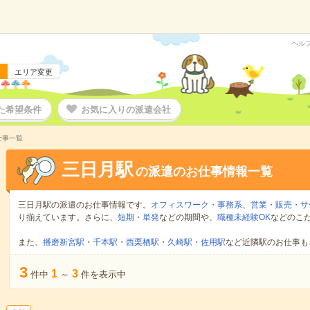
ヘル
エリア変更
た希望条件
お気に入りの派遣会社
仕事一覧
三日月駅
の派遣のお仕事情報一覧
三日月駅の派遣のお仕事情報です。
オフィスワーク・事務系
、
営業・販売・サ
り揃えています。さらに、
短期
・
単発
などの期間や、
職種未経験OK
などのこ
また、
播磨新宮駅
・
千本駅
・
西栗栖駅
・
久崎駅
・
佐用駅
など近隣駅のお仕事も
3
1
3
件中
～
件を表示中