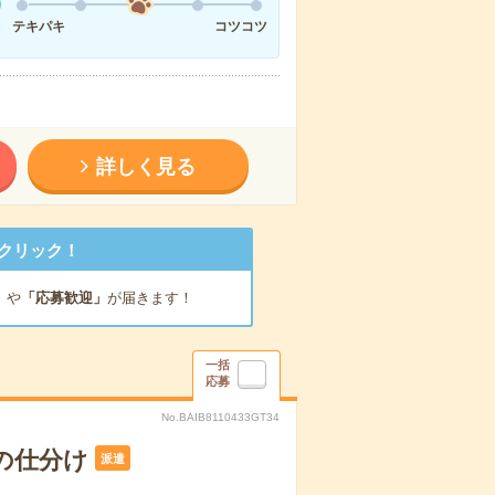
テキパキ
コツコツ
詳しく見る
クリック！
」
や
「応募歓迎」
が届きます！
一括
応募
No.BAIB8110433GT34
の仕分け
派遣