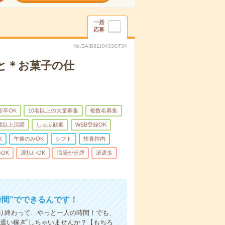
一括
応募
No.BAIB8110433GT34
と＊お菓子の仕
新卒OK
10名以上の大量募集
複数名募集
0歳以上活躍
しゅふ歓迎
WEB登録OK
K
午後のみOK
シフト
扶養控内
OK
週払いOK
職場が分煙
派遣多
時間”でできるんです！
り終わって…やっと一人の時間！でも、
遣い稼ぎ”しちゃいませんか？【もちろ