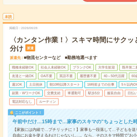
未読
掲載日
2026/06/26
〈カンタン作業！〉スキマ時間にサクッ
分け
派遣
■物流センターなど ■勤務地選べます
派遣先
職種未経験OK
社会人未経験OK
ブランクOK
大学生歓迎
既卒第二
友達と一緒OK
OA不要
英語不要
履歴書不要
40～50代活躍
6
週1OK
土日祝休
朝10時以降スタート
16時前までの仕事
5ｈ以内O
副業・WワークOK
交費支給
車通勤可
駅歩5分
服装自由
日払い
電話対応なし
ルーティン
ここがポイント！
午前中だけ…15時まで…家事のスキマの“ちょっとした
【家族には内緒で…プチリッチに！】家事も一段落して…子どもを送
自由にお金を使えるわけじゃないし…。なら、そのスキマ時間で“お小