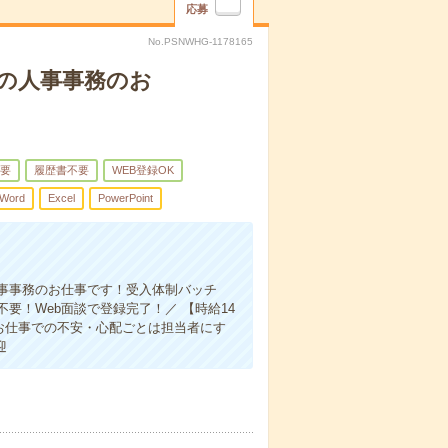
応募
No.PSNWHG-1178165
の人事事務のお
要
履歴書不要
WEB登録OK
Word
Excel
PowerPoint
人事事務のお仕事です！受入体制バッチ
！Web面談で登録完了！／ 【時給14
 お仕事での不安・心配ごとは担当者にす
迎