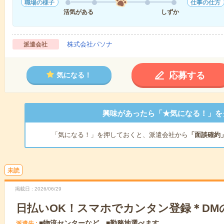
職場の様子
仕事の仕方
活気がある
しずか
株式会社パソナ
派遣会社
応募する
気になる！
興味があったら「★気になる！」を
「気になる！」を押しておくと、派遣会社から
「面談確約
未読
掲載日
2026/06/29
日払いOK！スマホでカンタン登録＊DM
■物流センターなど ■勤務地選べます
派遣先