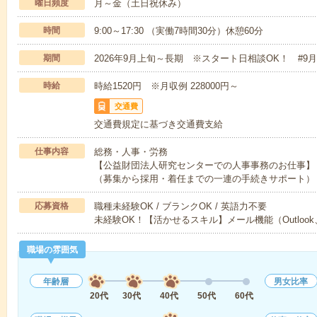
曜日頻度
月～金（土日祝休み）
時間
9:00～17:30 （実働7時間30分）休憩60分
期間
2026年9月上旬～長期 ※スタート日相談OK！ #9
時給
時給1520円 ※月収例 228000円～
交通費
交通費規定に基づき交通費支給
仕事内容
総務・人事・労務
【公益財団法人研究センターでの人事事務のお仕事】
（募集から採用・着任までの一連の手続きサポート）
応募資格
職種未経験OK / ブランクOK / 英語力不要
未経験OK！【活かせるスキル】メール機能（Outlook、
職場の雰囲気
年齢層
男女比率
20代
30代
40代
50代
60代