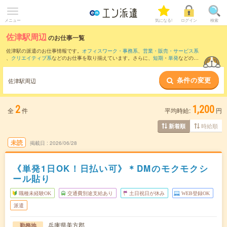
メニュー
気になる!
ログイン
検索
佐津駅周辺
のお仕事一覧
佐津駅の派遣のお仕事情報です。
オフィスワーク・事務系
、
営業・販売・サービス系
、
クリエイティブ系
などのお仕事を取り揃えています。さらに、
短期
・
単発
などの期
間や、
職種未経験OK
などのこだわり条件で絞り込んでいただけます。
条件の変更
また、
餘部駅
・
香住駅
・
玄武洞駅
・
柴山駅
・
竹野駅
など近隣駅のお仕事もご確認いた
佐津駅周辺
だけます。
2
1,200
全
件
平均時給:
円
時給順
新着順
未読
掲載日
2026/06/28
《単発1日OK！日払い可》＊DMのモクモクシ
ール貼り
職種未経験OK
交通費別途支給あり
土日祝日が休み
WEB登録OK
派遣
兵庫県美方郡
勤務地