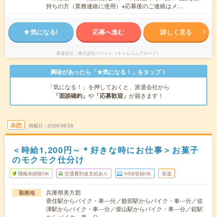
持ちの方（業務連絡に使用）※応募後のご連絡はメ…
気になる!
応募へ進む
詳しく見る
派遣会社
株式会社バイトレ（キャムコムグループ）
興味があったら「★気になる！」をタップ！
「気になる！」を押しておくと、派遣会社から
「面談確約」
や
「応募歓迎」
が届きます！
未読
掲載日
2026/06/26
＜時給1,200円～＊好きな時にお仕事＞お菓子
のモクモク仕分け
職種未経験OK
交通費別途支給あり
WEB登録OK
派遣
兵庫県美方郡
勤務地
香住駅からバイク・車---分／餘部駅からバイク・車---分／佐
津駅からバイク・車---分／柴山駅からバイク・車---分／鎧駅
からバイク・車---分