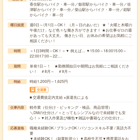
香住駅からバイク・車---分／餘部駅からバイク・車---分／佐
津駅からバイク・車---分／柴山駅からバイク・車---分／鎧駅
からバイク・車---分
週0日～/月1日～OK！ （月～日のあいだ） ★「火曜と木曜の
曜日頻度
午後だけ」など色々な働き方ができます！ ★お仕事ゼロの週
があっても大丈夫。 働きたい日、お休みの希望はお気軽にご
相談ください！
＜1日3時間～OK！＞▼ 例えば… ▼15:00～18:0015:00～
時間
22:0017:00～22:…
単発1日～！ ★勤務開始日や期間はお気軽にご相談くださ
期間
い！ ＃8月～ ＃9月～
時給1,200円～1,625円
時給
交通費
■ 交通費規定内支給 ※派遣先による
軽作業（仕分け・ピッキング・検品、商品管理）
仕事内容
＼DMの仕分け／＜とってもシンプルなので未経験でも安
心！＞▼封入作業及び梱包▼雑誌や書籍などの仕分け…
職種未経験OK / ブランクOK / パソコンスキル不要 / 英語力不
応募資格
要
▼未経験OK！（副業歓迎☆）▼高校生不可▼携帯電話をお