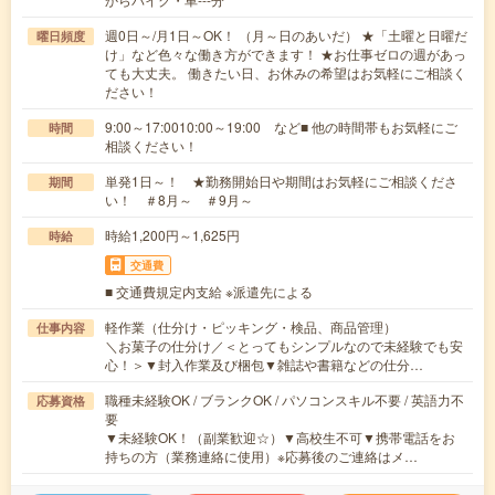
週0日～/月1日～OK！ （月～日のあいだ） ★「土曜と日曜だ
曜日頻度
け」など色々な働き方ができます！ ★お仕事ゼロの週があっ
ても大丈夫。 働きたい日、お休みの希望はお気軽にご相談く
ださい！
9:00～17:0010:00～19:00 など■ 他の時間帯もお気軽にご
時間
相談ください！
単発1日～！ ★勤務開始日や期間はお気軽にご相談くださ
期間
い！ ＃8月～ ＃9月～
時給1,200円～1,625円
時給
交通費
■ 交通費規定内支給 ※派遣先による
軽作業（仕分け・ピッキング・検品、商品管理）
仕事内容
＼お菓子の仕分け／＜とってもシンプルなので未経験でも安
心！＞▼封入作業及び梱包▼雑誌や書籍などの仕分…
職種未経験OK / ブランクOK / パソコンスキル不要 / 英語力不
応募資格
要
▼未経験OK！（副業歓迎☆）▼高校生不可▼携帯電話をお
持ちの方（業務連絡に使用）※応募後のご連絡はメ…