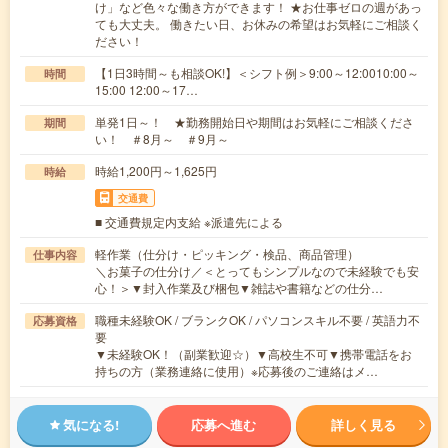
け」など色々な働き方ができます！ ★お仕事ゼロの週があっ
ても大丈夫。 働きたい日、お休みの希望はお気軽にご相談く
ださい！
【1日3時間～も相談OK!】＜シフト例＞9:00～12:0010:00～
時間
15:00 12:00～17…
単発1日～！ ★勤務開始日や期間はお気軽にご相談くださ
期間
い！ ＃8月～ ＃9月～
時給1,200円～1,625円
時給
交通費
■ 交通費規定内支給 ※派遣先による
軽作業（仕分け・ピッキング・検品、商品管理）
仕事内容
＼お菓子の仕分け／＜とってもシンプルなので未経験でも安
心！＞▼封入作業及び梱包▼雑誌や書籍などの仕分…
職種未経験OK / ブランクOK / パソコンスキル不要 / 英語力不
応募資格
要
▼未経験OK！（副業歓迎☆）▼高校生不可▼携帯電話をお
持ちの方（業務連絡に使用）※応募後のご連絡はメ…
気になる!
応募へ進む
詳しく見る