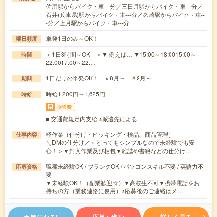
佐用駅からバイク・車---分／三日月駅からバイク・車---分／
石井(兵庫県)駅からバイク・車---分／久崎駅からバイク・車--
-分／上月駅からバイク・車---分
単発1日のみ～OK！
曜日頻度
＜1日3時間～OK！＞▼ 例えば… ▼15:00～18:0015:00～
時間
22:0017:00～22:…
1日だけの単発OK！ ＃8月～ ＃9月～
期間
時給1,200円～1,625円
時給
交通費
■ 交通費規定内支給 ※派遣先による
軽作業（仕分け・ピッキング・検品、商品管理）
仕事内容
＼DMの仕分け／＜とってもシンプルなので未経験でも安
心！＞▼封入作業及び梱包▼雑誌や書籍などの仕分け…
職種未経験OK / ブランクOK / パソコンスキル不要 / 英語力不
応募資格
要
▼未経験OK！（副業歓迎☆）▼高校生不可▼携帯電話をお
持ちの方（業務連絡に使用）※応募後のご連絡はメ…
気になる!
応募へ進む
詳しく見る