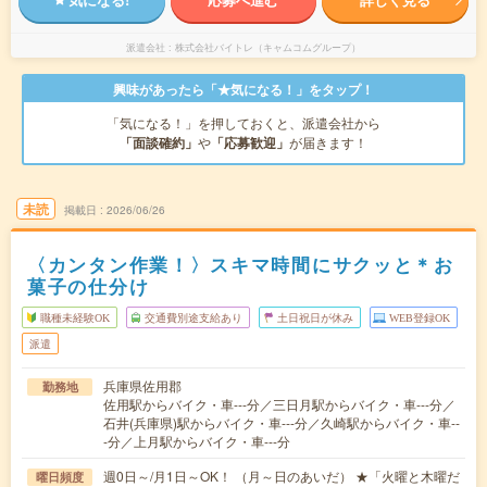
派遣会社
株式会社バイトレ（キャムコムグループ）
興味があったら「★気になる！」をタップ！
「気になる！」を押しておくと、派遣会社から
「面談確約」
や
「応募歓迎」
が届きます！
未読
掲載日
2026/06/26
〈カンタン作業！〉スキマ時間にサクッと＊お
菓子の仕分け
職種未経験OK
交通費別途支給あり
土日祝日が休み
WEB登録OK
派遣
兵庫県佐用郡
勤務地
佐用駅からバイク・車---分／三日月駅からバイク・車---分／
石井(兵庫県)駅からバイク・車---分／久崎駅からバイク・車--
-分／上月駅からバイク・車---分
週0日～/月1日～OK！ （月～日のあいだ） ★「火曜と木曜だ
曜日頻度