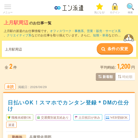
メニュー
気になる!
ログイン
検索
上月駅周辺
のお仕事一覧
上月駅の派遣のお仕事情報です。
オフィスワーク・事務系
、
営業・販売・サービス系
、
クリエイティブ系
などのお仕事を取り揃えています。さらに、
短期
・
単発
などの期
間や、
職種未経験OK
などのこだわり条件で絞り込んでいただけます。
条件の変更
また、
上郡駅
・
久崎駅
・
三日月駅
・
佐用駅
・
石井(兵庫県)駅
など近隣駅のお仕事もご確
上月駅周辺
認いただけます。
2
1,200
全
件
平均時給:
円
時給順
新着順
未読
掲載日
2026/06/29
日払いOK！スマホでカンタン登録＊DMの仕分
け
職種未経験OK
交通費別途支給あり
土日祝日が休み
WEB登録OK
派遣
兵庫県佐用郡
勤務地