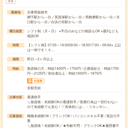
派遣
兵庫県姫路市
勤務地
網干駅から---分／英賀保駅から---分／西飾磨駅から---分／京
口駅から---分／白浜の宮駅から---分
シフト制（月～日） ※平日のみなどの相談もOK ※週3なども
曜日頻度
相談OK
【シフト例】07:00～16:0009:00～18:0017:00～09:00※ 上記
時間
は一例です！そ…
即日～2ヶ月以上
期間
無資格の方：時給1400円～1750円 / 介護福祉士：時給1700
時給
円～2125円 / 初任者以上：時給1500円～1875円
交通費
全額支給
看護助手
仕事内容
＼無資格・未経験OKの看護助手／医療行為は一切行わない
ので未経験でも安心！▽具体的には…・リネンやシ…
職種未経験OK / ブランクOK / パソコンスキル不要 / 英語力不
応募資格
要
＼無資格＊未経験OK／★年齢不問・ブランクOK★履歴書不