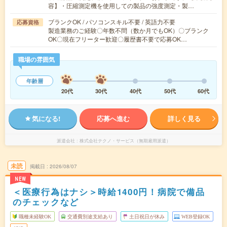
容】・圧縮測定機を使用しての製品の強度測定・製…
ブランクOK / パソコンスキル不要 / 英語力不要
応募資格
製造業務のご経験〇年数不問（数か月でもOK）〇ブランク
OK〇現在フリーター歓迎〇履歴書不要で応募OK…
職場の雰囲気
年齢層
20代
30代
40代
50代
60代
気になる!
応募へ進む
詳しく見る
派遣会社
株式会社テクノ・サービス（無期雇用派遣）
未読
掲載日
2026/08/07
NEW
＜医療行為はナシ＞時給1400円！病院で備品
のチェックなど
職種未経験OK
交通費別途支給あり
土日祝日が休み
WEB登録OK