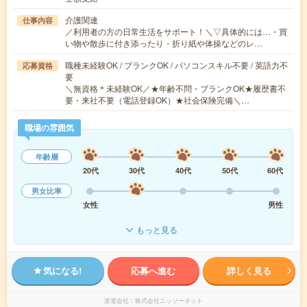
介護関連
仕事内容
／利用者の方の日常生活をサポート！＼▽具体的には…・買
い物や散歩に付き添ったり・折り紙や体操などのレ…
職種未経験OK / ブランクOK / パソコンスキル不要 / 英語力不
応募資格
要
＼無資格＊未経験OK／★年齢不問・ブランクOK★履歴書不
要・来社不要（電話登録OK）★社会保険完備＼…
職場の雰囲気
年齢層
20代
30代
40代
50代
60代
男女比率
女性
男性
もっと見る
気になる!
応募へ進む
詳しく見る
派遣会社
株式会社ニッソーネット