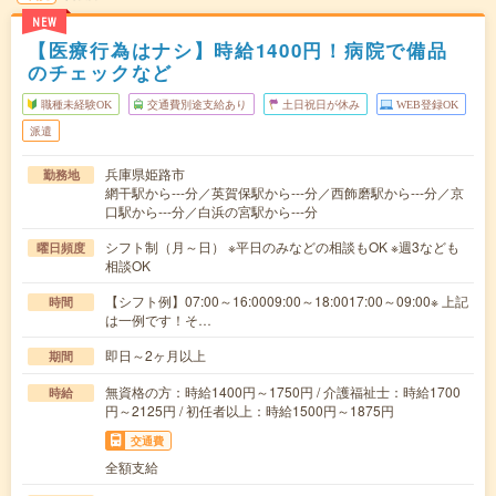
NEW
【医療行為はナシ】時給1400円！病院で備品
のチェックなど
職種未経験OK
交通費別途支給あり
土日祝日が休み
WEB登録OK
派遣
兵庫県姫路市
勤務地
網干駅から---分／英賀保駅から---分／西飾磨駅から---分／京
口駅から---分／白浜の宮駅から---分
シフト制（月～日） ※平日のみなどの相談もOK ※週3なども
曜日頻度
相談OK
【シフト例】07:00～16:0009:00～18:0017:00～09:00※ 上記
時間
は一例です！そ…
即日～2ヶ月以上
期間
無資格の方：時給1400円～1750円 / 介護福祉士：時給1700
時給
円～2125円 / 初任者以上：時給1500円～1875円
交通費
全額支給