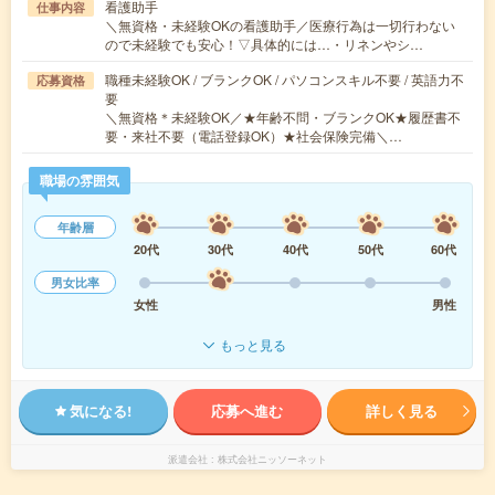
看護助手
仕事内容
＼無資格・未経験OKの看護助手／医療行為は一切行わない
ので未経験でも安心！▽具体的には…・リネンやシ…
職種未経験OK / ブランクOK / パソコンスキル不要 / 英語力不
応募資格
要
＼無資格＊未経験OK／★年齢不問・ブランクOK★履歴書不
要・来社不要（電話登録OK）★社会保険完備＼…
職場の雰囲気
年齢層
20代
30代
40代
50代
60代
男女比率
女性
男性
もっと見る
気になる!
応募へ進む
詳しく見る
派遣会社
株式会社ニッソーネット