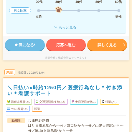
20代
30代
40代
50代
60代
男女比率
女性
男性
もっと見る
気になる!
応募へ進む
詳しく見る
派遣会社
株式会社ニッソーネット
未読
掲載日
2026/08/04
＼日払い×時給1250円／医療行為なし＊付き添
い＊看護サポート
職種未経験OK
交通費別途支給あり
土日祝日が休み
残業なし
WEB登録OK
派遣
兵庫県姫路市
勤務地
はりま勝原駅から---分／京口駅から---分／山陽天満駅から---
分／亀山(兵庫県)駅から---分