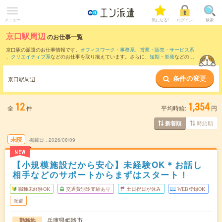
メニュー
気になる!
ログイン
検索
京口駅周辺
のお仕事一覧
京口駅の派遣のお仕事情報です。
オフィスワーク・事務系
、
営業・販売・サービス系
、
クリエイティブ系
などのお仕事を取り揃えています。さらに、
短期
・
単発
などの期
間や、
職種未経験OK
などのこだわり条件で絞り込んでいただけます。
条件の変更
また、
姫路駅
・
山陽姫路駅
・
荒井駅
・
白浜の宮駅
・
飾磨駅
など近隣駅のお仕事もご確
京口駅周辺
認いただけます。
12
1,354
全
件
平均時給:
円
時給順
新着順
未読
掲載日
2026/08/09
NEW
【小規模施設だから安心】未経験OK＊お話し
相手などのサポートからまずはスタート！
職種未経験OK
交通費別途支給あり
土日祝日が休み
WEB登録OK
派遣
兵庫県姫路市
勤務地