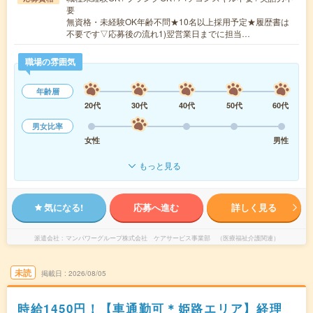
要
無資格・未経験OK年齢不問★10名以上採用予定★履歴書は
不要です▽応募後の流れ1)翌営業日までに担当…
職場の雰囲気
年齢層
20代
30代
40代
50代
60代
男女比率
女性
男性
もっと見る
気になる!
応募へ進む
詳しく見る
派遣会社
マンパワーグループ株式会社 ケアサービス事業部 （医療福祉介護関連）
未読
掲載日
2026/08/05
時給1450円！【車通勤可＊姫路エリア】経理