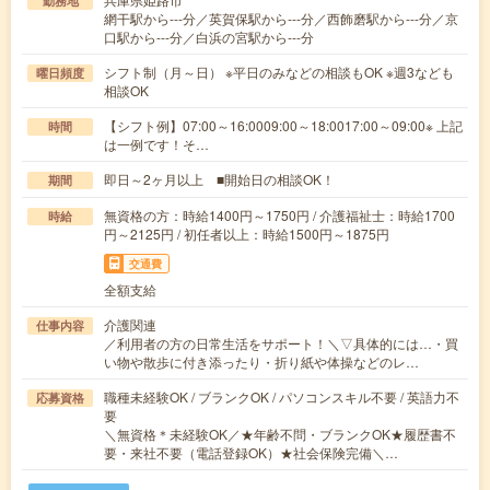
勤務地
網干駅から---分／英賀保駅から---分／西飾磨駅から---分／京
口駅から---分／白浜の宮駅から---分
シフト制（月～日） ※平日のみなどの相談もOK ※週3なども
曜日頻度
相談OK
【シフト例】07:00～16:0009:00～18:0017:00～09:00※ 上記
時間
は一例です！そ…
即日～2ヶ月以上 ■開始日の相談OK！
期間
無資格の方：時給1400円～1750円 / 介護福祉士：時給1700
時給
円～2125円 / 初任者以上：時給1500円～1875円
交通費
全額支給
介護関連
仕事内容
／利用者の方の日常生活をサポート！＼▽具体的には…・買
い物や散歩に付き添ったり・折り紙や体操などのレ…
職種未経験OK / ブランクOK / パソコンスキル不要 / 英語力不
応募資格
要
＼無資格＊未経験OK／★年齢不問・ブランクOK★履歴書不
要・来社不要（電話登録OK）★社会保険完備＼…