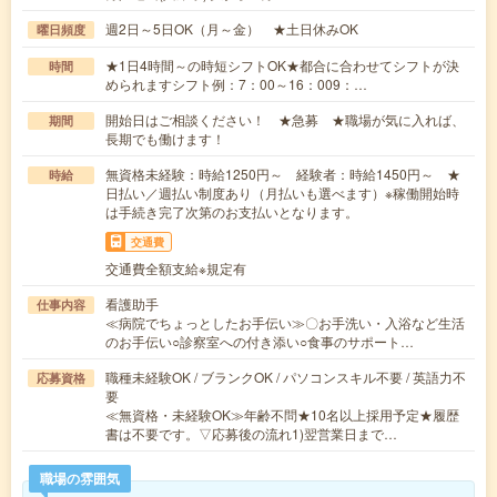
週2日～5日OK（月～金） ★土日休みOK
曜日頻度
★1日4時間～の時短シフトOK★都合に合わせてシフトが決
時間
められますシフト例：7：00～16：009：…
開始日はご相談ください！ ★急募 ★職場が気に入れば、
期間
長期でも働けます！
無資格未経験：時給1250円～ 経験者：時給1450円～ ★
時給
日払い／週払い制度あり（月払いも選べます）※稼働開始時
は手続き完了次第のお支払いとなります。
交通費
交通費全額支給※規定有
看護助手
仕事内容
≪病院でちょっとしたお手伝い≫〇お手洗い・入浴など生活
のお手伝い○診察室への付き添い○食事のサポート…
職種未経験OK / ブランクOK / パソコンスキル不要 / 英語力不
応募資格
要
≪無資格・未経験OK≫年齢不問★10名以上採用予定★履歴
書は不要です。▽応募後の流れ1)翌営業日まで…
職場の雰囲気