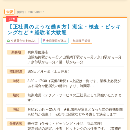
未読
掲載日
2026/08/07
NEW
【正社員のような働き方】測定・検査・ピッキ
ングなど＊経験者大歓迎
交通費別途支給あり
土日祝日が休み
無期雇用派遣
兵庫県姫路市
勤務地
山陽姫路駅から---分／山陽網干駅から---分／京口駅から---分
／余部駅から---分／溝口駅から---分
週5日／月～金（土日休み）
曜日頻度
8:30～17:30（実働8時間）※上記は一例です。業務上必要が
時間
ある場合や配属先の都合により、時間帯…
無期雇用（テクノ・サービスの正社員として勤務いただきま
期間
す）
月給20万円～25万円 ★配属先が変更となった際の待機期間
時給
も給与が発生！ ※給与は経験などを考慮して決定します
軽作業（仕分け・ピッキング・検品、商品管理）
仕事内容
製造部品の測定、検査、ピッキングのお仕事です。【業務内