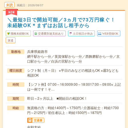
未読
掲載日
2026/08/07
NEW
＼最短3日で開始可能／3ヵ月で73万円稼ぐ！
未経験OK＊まずはお話し相手から
職種未経験OK
交通費別途支給あり
土日祝日が休み
WEB登録OK
派遣
兵庫県姫路市
勤務地
網干駅から---分／英賀保駅から---分／西飾磨駅から---分／京
口駅から---分／白浜の宮駅から---分
シフト制（月～日） ※平日のみなどの相談もOK ※週3なども
曜日頻度
相談OK
【シフト例】07:00～16:0009:00～18:0017:00～09:00※ 上記
時間
は一例です！そ…
即日～2ヶ月以上 ■開始日の相談OK！
期間
無資格の方：時給1400円～1750円 / 介護福祉士：時給1700
時給
円～2125円 / 初任者以上：時給1500円～1875円
交通費
全額支給