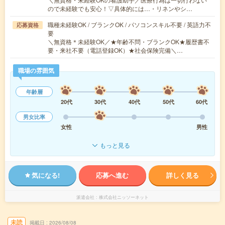
ので未経験でも安心！▽具体的には…・リネンやシ…
職種未経験OK / ブランクOK / パソコンスキル不要 / 英語力不
応募資格
要
＼無資格＊未経験OK／★年齢不問・ブランクOK★履歴書不
要・来社不要（電話登録OK）★社会保険完備＼…
職場の雰囲気
年齢層
20代
30代
40代
50代
60代
男女比率
女性
男性
もっと見る
気になる!
応募へ進む
詳しく見る
派遣会社
株式会社ニッソーネット
未読
掲載日
2026/08/08