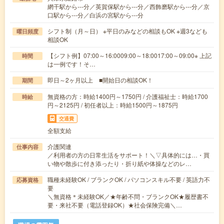
網干駅から---分／英賀保駅から---分／西飾磨駅から---分／京
口駅から---分／白浜の宮駅から---分
シフト制（月～日） ※平日のみなどの相談もOK ※週3なども
曜日頻度
相談OK
【シフト例】07:00～16:0009:00～18:0017:00～09:00※ 上記
時間
は一例です！そ…
即日～2ヶ月以上 ■開始日の相談OK！
期間
無資格の方：時給1400円～1750円 / 介護福祉士：時給1700
時給
円～2125円 / 初任者以上：時給1500円～1875円
交通費
全額支給
介護関連
仕事内容
／利用者の方の日常生活をサポート！＼▽具体的には…・買
い物や散歩に付き添ったり・折り紙や体操などのレ…
職種未経験OK / ブランクOK / パソコンスキル不要 / 英語力不
応募資格
要
＼無資格＊未経験OK／★年齢不問・ブランクOK★履歴書不
要・来社不要（電話登録OK）★社会保険完備＼…