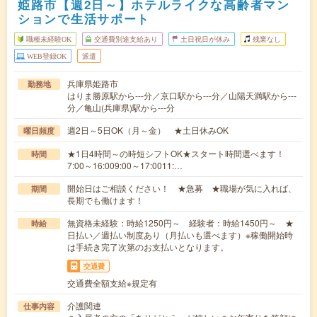
姫路市【週2日～】ホテルライクな高齢者マン
ションで生活サポート
職種未経験OK
交通費別途支給あり
土日祝日が休み
残業なし
WEB登録OK
派遣
兵庫県姫路市
勤務地
はりま勝原駅から---分／京口駅から---分／山陽天満駅から---
分／亀山(兵庫県)駅から---分
週2日～5日OK（月～金） ★土日休みOK
曜日頻度
★1日4時間～の時短シフトOK★スタート時間選べます！
時間
7:00～16:009:00～17:0011:…
開始日はご相談ください！ ★急募 ★職場が気に入れば、
期間
長期でも働けます！
無資格未経験：時給1250円～ 経験者：時給1450円～ ★
時給
日払い／週払い制度あり（月払いも選べます）※稼働開始時
は手続き完了次第のお支払いとなります。
交通費
交通費全額支給※規定有
介護関連
仕事内容