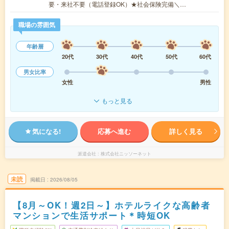
要・来社不要（電話登録OK）★社会保険完備＼…
職場の雰囲気
年齢層
20代
30代
40代
50代
60代
男女比率
女性
男性
もっと見る
気になる!
応募へ進む
詳しく見る
派遣会社
株式会社ニッソーネット
未読
掲載日
2026/08/05
【8月～OK！週2日～】ホテルライクな高齢者
マンションで生活サポート＊時短OK