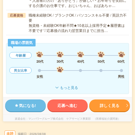
＊入居者の方の「ありがとう」が嬉しい＊お年寄りを笑顔に
する介護のお仕事です。おじいちゃん、おばあちゃ…
職種未経験OK / ブランクOK / パソコンスキル不要 / 英語力不
応募資格
要
無資格・未経験OK年齢不問★10名以上採用予定★履歴書は
不要です▽応募後の流れ1)翌営業日までに担当…
職場の雰囲気
年齢層
20代
30代
40代
50代
60代
男女比率
女性
男性
もっと見る
気になる!
応募へ進む
詳しく見る
派遣会社
マンパワーグループ株式会社 ケアサービス事業部 （医療福祉介護関連）
未読
掲載日
2026/08/08