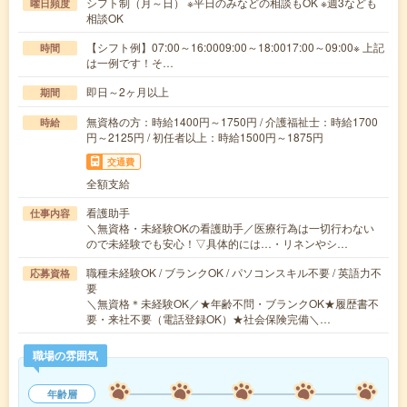
シフト制（月～日） ※平日のみなどの相談もOK ※週3なども
曜日頻度
相談OK
【シフト例】07:00～16:0009:00～18:0017:00～09:00※ 上記
時間
は一例です！そ…
即日～2ヶ月以上
期間
無資格の方：時給1400円～1750円 / 介護福祉士：時給1700
時給
円～2125円 / 初任者以上：時給1500円～1875円
交通費
全額支給
看護助手
仕事内容
＼無資格・未経験OKの看護助手／医療行為は一切行わない
ので未経験でも安心！▽具体的には…・リネンやシ…
職種未経験OK / ブランクOK / パソコンスキル不要 / 英語力不
応募資格
要
＼無資格＊未経験OK／★年齢不問・ブランクOK★履歴書不
要・来社不要（電話登録OK）★社会保険完備＼…
職場の雰囲気
年齢層