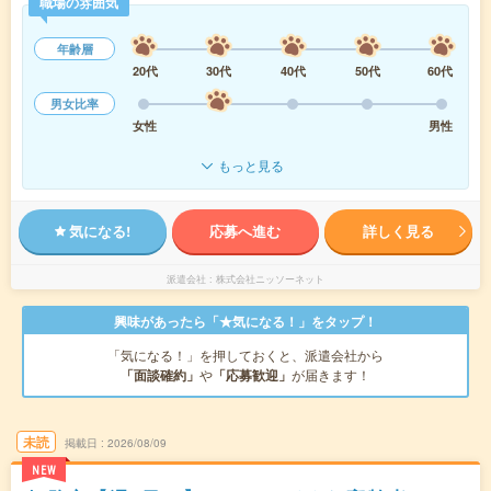
職場の雰囲気
年齢層
20代
30代
40代
50代
60代
男女比率
女性
男性
もっと見る
気になる!
応募へ進む
詳しく見る
派遣会社
株式会社ニッソーネット
興味があったら「★気になる！」をタップ！
「気になる！」を押しておくと、派遣会社から
「面談確約」
や
「応募歓迎」
が届きます！
未読
掲載日
2026/08/09
NEW