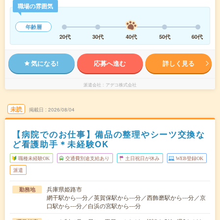
職場の雰囲気
年齢層
20代
30代
40代
50代
60代
気になる!
応募へ進む
詳しく見る
派遣会社
アデコ株式会社
未読
掲載日
2026/08/04
【病院でのお仕事】備品の整理やシーツ交換な
ど看護助手＊未経験OK
職種未経験OK
交通費別途支給あり
土日祝日が休み
WEB登録OK
派遣
兵庫県姫路市
勤務地
網干駅から---分／英賀保駅から---分／西飾磨駅から---分／京
口駅から---分／白浜の宮駅から---分