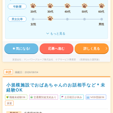
年齢層
20代
30代
40代
50代
60代
男女比率
女性
男性
もっと見る
気になる!
応募へ進む
詳しく見る
派遣会社
マンパワーグループ株式会社 ケアサービス事業部 （医療福祉介護関連）
未読
掲載日
2026/08/04
小規模施設でおばあちゃんのお話相手など＊未
経験OK
職種未経験OK
交通費別途支給あり
土日祝日が休み
WEB登録OK
派遣
兵庫県姫路市