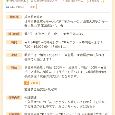
職種未経験OK
交通費別途支給あり
土日祝日が休み
残業なし
WEB登録OK
派遣
兵庫県姫路市
勤務地
はりま勝原駅から---分／京口駅から---分／山陽天満駅から---
分／亀山(兵庫県)駅から---分
週2日～5日OK（月～金） ★土日休みOK
曜日頻度
★1日4時間～の時短シフトOK★スタート時間選べます！
時間
7:00～16:009:00～17:0011:…
開始日はご相談ください！ ★急募 ★職場が気に入れば、
期間
長期でも働けます！
無資格未経験：時給1250円～ 経験者：時給1450円～★日
時給
払い／週払い制度あり（月払いも選べます）※稼働開始時は
手続き完了次第のお支払いとなります。
交通費
交通費全額支給※規定有
介護関連
仕事内容
＊入居者の方の「ありがとう」が嬉しい＊お年寄りを笑顔に
する介護のお仕事です。おじいちゃん、おばあちゃ…
職種未経験OK / ブランクOK / パソコンスキル不要 / 英語力不
応募資格