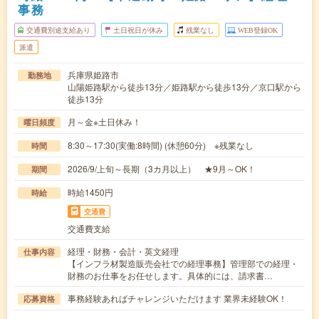
事務
交通費別途支給あり
土日祝日が休み
残業なし
WEB登録OK
派遣
兵庫県姫路市
勤務地
山陽姫路駅から徒歩13分／姫路駅から徒歩13分／京口駅から
徒歩13分
月～金※土日休み！
曜日頻度
8:30～17:30(実働:8時間) (休憩60分) ※残業なし
時間
2026/9/上旬～長期（3カ月以上） ★9月～OK！
期間
時給1450円
時給
交通費
交通費支給
経理・財務・会計・英文経理
仕事内容
【インフラ材製造販売会社での経理事務】管理部での経理・
財務のお仕事をお任せします。具体的には、請求書…
事務経験あればチャレンジいただけます 業界未経験OK！
応募資格