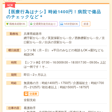
NEW
【医療行為はナシ】時給1400円！病院で備品
のチェックなど＊
職種未経験OK
交通費別途支給あり
WEB登録OK
派遣
兵庫県姫路市
勤務地
網干駅から---分／英賀保駅から---分／西飾磨駅から---分／京
口駅から---分／白浜の宮駅から---分
シフト制（月～日） ※平日のみなどの相談もOK ※週3なども
曜日頻度
相談OK
【シフト例】07:00～16:0009:00～18:0017:00～09:00※ 上記
時間
は一例です！そ…
即日～2ヶ月以上
期間
無資格の方：時給1400円～1750円 / 介護福祉士：時給1700
時給
円～2125円 / 初任者以上：時給1500円～1875円
交通費
全額支給
看護助手
仕事内容
＼無資格・未経験OKの看護助手／医療行為は一切行わない