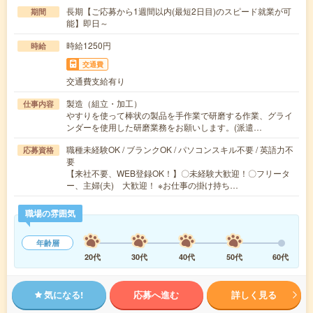
長期【ご応募から1週間以内(最短2日目)のスピード就業が可
期間
能】即日～
時給1250円
時給
交通費
交通費支給有り
製造（組立・加工）
仕事内容
やすりを使って棒状の製品を手作業で研磨する作業、グライ
ンダーを使用した研磨業務をお願いします。(派遣…
職種未経験OK / ブランクOK / パソコンスキル不要 / 英語力不
応募資格
要
【来社不要、WEB登録OK！】〇未経験大歓迎！〇フリータ
ー、主婦(夫) 大歓迎！ ※お仕事の掛け持ち…
職場の雰囲気
年齢層
20代
30代
40代
50代
60代
気になる!
応募へ進む
詳しく見る