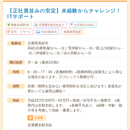
【正社員並みの安定】未経験からチャレンジ！
ITサポート
職種未経験OK
交通費別途支給あり
土日祝日が休み
在宅・リモート
WEB登録OK
無期雇用派遣
兵庫県高砂市
勤務地
高砂(兵庫県)駅から---分／荒井駅から---分／尾上の松駅から--
-分／伊保駅から---分／浜の宮駅から---分
月～金（週休2日制）
曜日頻度
8：30～17：30（実働8時間）※勤務時間は就業先により異な
時間
る場合があります。◎フレックス勤務が可…
長期（期間を定めない雇用契約を当社と結びます）派遣先が
期間
変わっても雇用は継続！
月給22万5,000円～50万円＋地域／住宅手当＋残業代 ※残
時給
業代は全額支給します。 ※各種手当あり ※経験・年齢・能
力等を考慮して加給・優遇します。
交通費
交通費全額支給