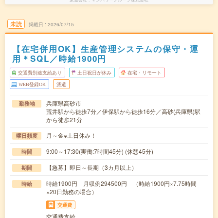
未読
掲載日
2026/07/15
【在宅併用OK】生産管理システムの保守・運
用＊SQL／時給1900円
交通費別途支給あり
土日祝日が休み
在宅・リモート
WEB登録OK
派遣
兵庫県高砂市
勤務地
荒井駅から徒歩7分／伊保駅から徒歩16分／高砂(兵庫県)駅
から徒歩21分
月～金※土日休み！
曜日頻度
9:00～17:30(実働:7時間45分) (休憩45分)
時間
【急募】即日～長期（3カ月以上）
期間
時給1900円 月収例294500円 （時給1900円×7.75時間
時給
×20日勤務の場合）
交通費
交通費支給