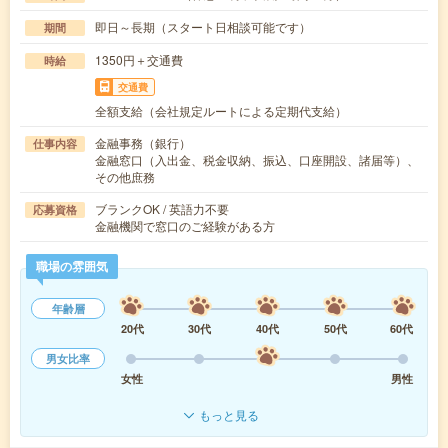
即日～長期（スタート日相談可能です）
期間
1350円＋交通費
時給
交通費
全額支給（会社規定ルートによる定期代支給）
金融事務（銀行）
仕事内容
金融窓口（入出金、税金収納、振込、口座開設、諸届等）、
その他庶務
ブランクOK / 英語力不要
応募資格
金融機関で窓口のご経験がある方
職場の雰囲気
年齢層
20代
30代
40代
50代
60代
男女比率
女性
男性
もっと見る