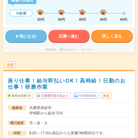
職場の雰囲気
年齢層
20代
30代
40代
50代
60代
気になる!
応募へ進む
詳しく見る
派遣会社
株式会社テクノ・サービス
未読
座り仕事！給与即払いOK！高時給！日勤のお
仕事！研磨作業
職種未経験OK
交通費別途支給あり
WEB登録OK
派遣
兵庫県高砂市
勤務地
伊保駅から徒歩12分
月～金・土
曜日頻度
8:20～17:00※表記のうち実働7時間20分です。
時間