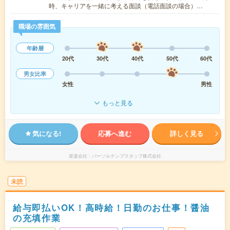
時、キャリアを一緒に考える面談（電話面談の場合）…
職場の雰囲気
年齢層
20代
30代
40代
50代
60代
男女比率
女性
男性
もっと見る
気になる!
応募へ進む
詳しく見る
派遣会社
パーソルテンプスタッフ株式会社
未読
給与即払いOK！高時給！日勤のお仕事！醤油
の充填作業