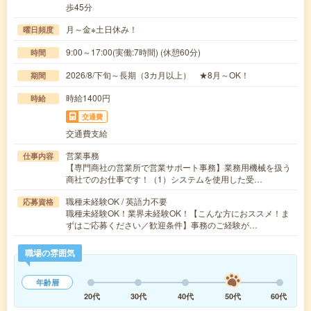
歩45分
月～金※土日休み！
曜日頻度
9:00～17:00(実働:7時間) (休憩60分)
時間
2026/8/下旬～長期（3カ月以上） ★8月～OK！
期間
時給1400円
時給
交通費
交通費支給
営業事務
仕事内容
【専門商社の営業所で営業サポート事務】業務用機械を扱う
商社でのお仕事です！（1）システムを使用した受…
職種未経験OK / 英語力不要
応募資格
職種未経験OK！業界未経験OK！【こんな方におススメ！ま
ずはご応募ください／歓迎条件】事務のご経験が…
職場の雰囲気
年齢層
20代
30代
40代
50代
60代