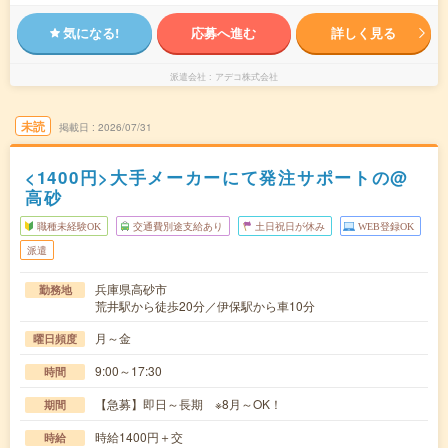
気になる!
応募へ進む
詳しく見る
派遣会社
アデコ株式会社
未読
掲載日
2026/07/31
<1400円>大手メーカーにて発注サポートの@
高砂
職種未経験OK
交通費別途支給あり
土日祝日が休み
WEB登録OK
派遣
兵庫県高砂市
勤務地
荒井駅から徒歩20分／伊保駅から車10分
月～金
曜日頻度
9:00～17:30
時間
【急募】即日～長期 ※8月～OK！
期間
時給1400円＋交
時給