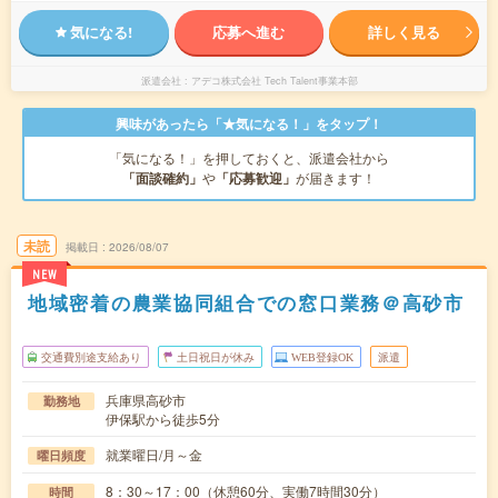
気になる!
応募へ進む
詳しく見る
派遣会社
アデコ株式会社 Tech Talent事業本部
興味があったら「★気になる！」をタップ！
「気になる！」を押しておくと、派遣会社から
「面談確約」
や
「応募歓迎」
が届きます！
未読
掲載日
2026/08/07
NEW
地域密着の農業協同組合での窓口業務＠高砂市
交通費別途支給あり
土日祝日が休み
WEB登録OK
派遣
兵庫県高砂市
勤務地
伊保駅から徒歩5分
就業曜日/月～金
曜日頻度
8：30～17：00（休憩60分、実働7時間30分）
時間