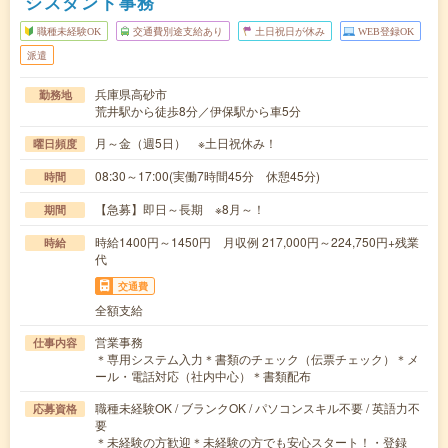
シスタント事務
職種未経験OK
交通費別途支給あり
土日祝日が休み
WEB登録OK
派遣
兵庫県高砂市
勤務地
荒井駅から徒歩8分／伊保駅から車5分
月～金（週5日） ※土日祝休み！
曜日頻度
08:30～17:00(実働7時間45分 休憩45分)
時間
【急募】即日～長期 ※8月～！
期間
時給1400円～1450円 月収例 217,000円～224,750円+残業
時給
代
交通費
全額支給
営業事務
仕事内容
＊専用システム入力＊書類のチェック（伝票チェック）＊メ
ール・電話対応（社内中心）＊書類配布
職種未経験OK / ブランクOK / パソコンスキル不要 / 英語力不
応募資格
要
＊未経験の方歓迎＊未経験の方でも安心スタート！・登録