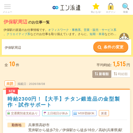
メニュー
気になる!
ログイン
検索
伊保駅周辺
のお仕事一覧
伊保駅の派遣のお仕事情報です。
オフィスワーク・事務系
、
営業・販売・サービス系
、
クリエイティブ系
などのお仕事を取り揃えています。さらに、
短期
・
単発
などの期
間や、
職種未経験OK
などのこだわり条件で絞り込んでいただけます。
条件の変更
また、
姫路駅
・
山陽姫路駅
・
荒井駅
・
東二見駅
・
加古川駅
など近隣駅のお仕事もご確
伊保駅周辺
認いただけます。
10
1,515
全
件
平均時給:
円
時給順
新着順
未読
掲載日
2026/08/08
NEW
時給2300円！【大手】チタン鍛造品の金型製
作・試作サポート
交通費別途支給あり
土日祝日が休み
WEB登録OK
派遣
兵庫県高砂市
勤務地
荒井駅から徒歩7分／伊保駅から徒歩16分／高砂(兵庫県)駅