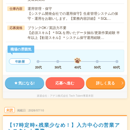
運用管理・保守
仕事内容
【システム開発会社での運用保守】生産管理システムの保
守・運用をお願いします。【業務内容詳細】＊SQL…
ブランクOK / 英語力不要
応募資格
【必須スキル】＊SQLを用いたデータ抽出/更新作業経験 半
年以上【歓迎スキル】＊システム保守運用経験…
職場の雰囲気
年齢層
20代
30代
40代
50代
60代
気になる!
応募へ進む
詳しく見る
派遣会社
アデコ株式会社 Tech Talent事業本部
未読
掲載日
2026/07/10
【17時定時×残業少なめ！】入力中心の営業ア