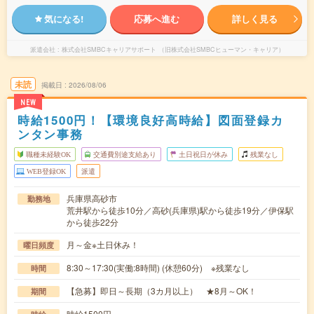
気になる!
応募へ進む
詳しく見る
派遣会社
株式会社SMBCキャリアサポート （旧株式会社SMBCヒューマン・キャリア）
未読
掲載日
2026/08/06
NEW
時給1500円！【環境良好高時給】図面登録カ
ンタン事務
職種未経験OK
交通費別途支給あり
土日祝日が休み
残業なし
WEB登録OK
派遣
兵庫県高砂市
勤務地
荒井駅から徒歩10分／高砂(兵庫県)駅から徒歩19分／伊保駅
から徒歩22分
月～金※土日休み！
曜日頻度
8:30～17:30(実働:8時間) (休憩60分) ※残業なし
時間
【急募】即日～長期（3カ月以上） ★8月～OK！
期間
時給1500円