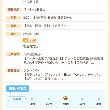
から車10分
月～金※土日休み！
曜日頻度
9:00～18:00(実働:8時間) (休憩60分)
時間
【急募】即日～長期（3カ月以上）
期間
時給2300円
時給
交通費
交通費支給
その他技術系
仕事内容
【メーカー企業での生産管理】チタン合金製鍛造品の新規開
発品の金型製作・試作のサポート業務【業務詳細】…
ブランクOK
応募資格
【必要スキル】 Officeソフト（Excel・Word）の操作スキル
【歓迎スキル】 図面（2D）未…
職場の雰囲気
年齢層
20代
30代
40代
50代
60代