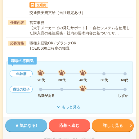
交通費
交通費実費支給（当社規定あり）
営業事務
仕事内容
【大手メーカーでの発注サポート】・自社システムを使用し
た購入品の発注業務・社内の要求内容に基づいてサ…
職種未経験OK / ブランクOK
応募資格
TOEIC600点程度の知識
職場の雰囲気
年齢層
20代
30代
40代
50代
60代
職場の様子
活気がある
しずか
もっと見る
気になる!
応募へ進む
詳しく見る
派遣会社
マンパワーグループ株式会社