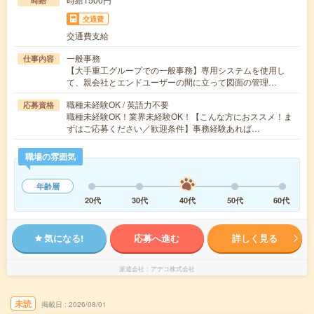
時給
交通費
交通費支給
一般事務
仕事内容
【大手重工グループでの一般事務】専用システムを使用し
て、親会社とエンドユーザーの間に立って図面の管理…
職種未経験OK / 英語力不要
応募資格
職種未経験OK！業界未経験OK！【こんな方におススメ！ま
ずはご応募ください／歓迎条件】事務経験あれば…
職場の雰囲気
年齢層
20代
30代
40代
50代
60代
気になる!
応募へ進む
詳しく見る
派遣会社
アデコ株式会社
未読
掲載日
2026/08/01