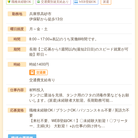
職種未経験OK
交通費別途支給あり
WEB登録OK
派遣
兵庫県高砂市
勤務地
伊保駅から徒歩13分
月～金・土
曜日頻度
8:00～17:00※表記のうち実働8時間です。
時間
長期【ご応募から1週間以内(最短2日目)のスピード就業が可
期間
能】即日～
時給1400円
時給
交通費
交通費支給有り
材料投入
仕事内容
タンクに醤油を充填、タンク用のフタの消毒作業などをお願
いします。(派遣)未経験者大歓迎。長期勤務可能…
職種未経験OK / ブランクOK / パソコンスキル不要 / 英語力不
応募資格
要
【来社不要、WEB登録OK！】〇未経験大歓迎！〇フリータ
ー、主婦(夫) 大歓迎！ ※お仕事の掛け持ち…