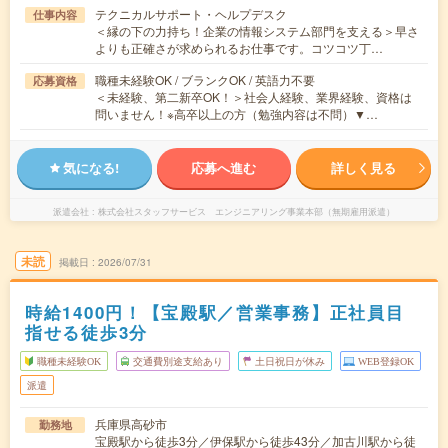
テクニカルサポート・ヘルプデスク
仕事内容
＜縁の下の力持ち！企業の情報システム部門を支える＞早さ
よりも正確さが求められるお仕事です。コツコツ丁…
職種未経験OK / ブランクOK / 英語力不要
応募資格
＜未経験、第二新卒OK！＞社会人経験、業界経験、資格は
問いません！※高卒以上の方（勉強内容は不問）▼…
気になる!
応募へ進む
詳しく見る
派遣会社
株式会社スタッフサービス エンジニアリング事業本部（無期雇用派遣）
未読
掲載日
2026/07/31
時給1400円！【宝殿駅／営業事務】正社員目
指せる徒歩3分
職種未経験OK
交通費別途支給あり
土日祝日が休み
WEB登録OK
派遣
兵庫県高砂市
勤務地
宝殿駅から徒歩3分／伊保駅から徒歩43分／加古川駅から徒