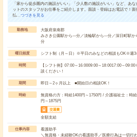
「家から徒歩圏内の施設がいい」「少人数の施設がいい」など、あな
ットのスタッフがお仕事をご紹介します。面談・登録はお電話で！面
払…
つづきを見る
勤務地
大阪府泉南郡
みさき公園駅から---分／淡輪駅から---分／深日町駅から-
分
曜日頻度
シフト制（月～日）※平日のみなどの相談もOK※週3
時間
【シフト例】07:00～16:0009:00～18:0017:00
談ください！
期間
即日～2ヶ月以上 ■開始日の相談OK！
時給
無資格の方：時給1400円～1750円 / 介護福祉士：時給1
円～1875円
交通費
全額支給
仕事内容
看護助手
＼無資格・未経験OKの看護助手／医療行為は一切行