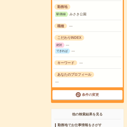
勤務地
みさき公園
駅/路線
職種
---
こだわりINDEX
---
絶対
---
できれば
キーワード
---
あなたのプロフィール
---
条件の変更
他の検索結果を見る
勤務地でお仕事情報をさがす