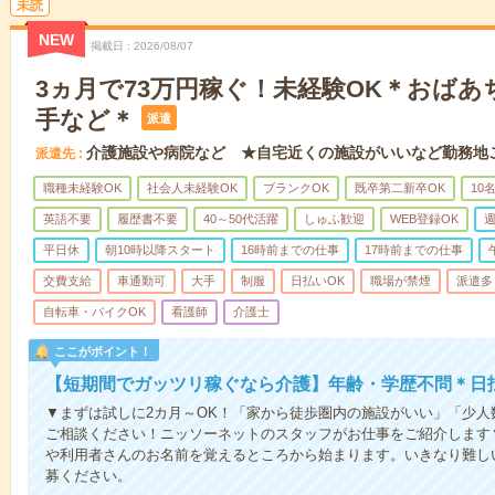
未読
NEW
掲載日
2026/08/07
3ヵ月で73万円稼ぐ！未経験OK＊おば
手など＊
派遣
介護施設や病院など ★自宅近くの施設がいいなど勤務地
派遣先
職種未経験OK
社会人未経験OK
ブランクOK
既卒第二新卒OK
10
英語不要
履歴書不要
40～50代活躍
しゅふ歓迎
WEB登録OK
週
平日休
朝10時以降スタート
16時前までの仕事
17時前までの仕事
交費支給
車通勤可
大手
制服
日払いOK
職場が禁煙
派遣多
自転車・バイクOK
看護師
介護士
ここがポイント！
【短期間でガッツリ稼ぐなら介護】年齢・学歴不問＊日払
▼まずは試しに2カ月～OK！「家から徒歩圏内の施設がいい」「少
ご相談ください！ニッソーネットのスタッフがお仕事をご紹介します
や利用者さんのお名前を覚えるところから始まります。いきなり難し
募ください。