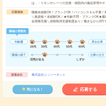
は…・リネンやシーツの交換・病院内の備品管理やチ
応募資格
職種未経験OK / ブランクOK / パソコンスキル不要 /
＼無資格＊未経験OK／★年齢不問・ブランクOK★履
会保険完備＼資格取得支援制度あり／働きながら0円
職場の雰囲気
年齢層
男女比率
20代
30代
40代
50代
60代
職場の様子
仕事の仕方
活気がある
しずか
株式会社ニッソーネット
派遣会社
応募する
気になる！