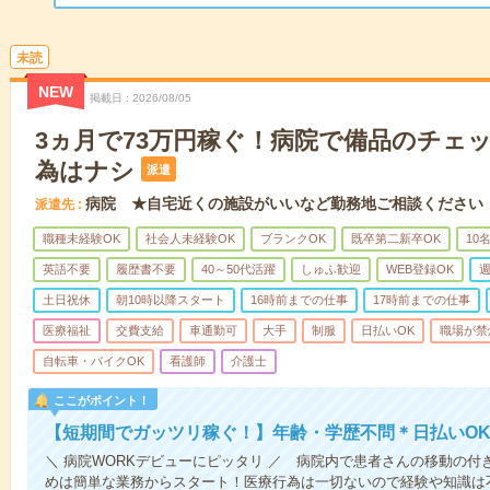
未読
NEW
掲載日
2026/08/05
3ヵ月で73万円稼ぐ！病院で備品のチェ
為はナシ
派遣
病院 ★自宅近くの施設がいいなど勤務地ご相談ください
派遣先
職種未経験OK
社会人未経験OK
ブランクOK
既卒第二新卒OK
10
英語不要
履歴書不要
40～50代活躍
しゅふ歓迎
WEB登録OK
週
土日祝休
朝10時以降スタート
16時前までの仕事
17時前までの仕事
医療福祉
交費支給
車通勤可
大手
制服
日払いOK
職場が禁
自転車・バイクOK
看護師
介護士
ここがポイント！
【短期間でガッツリ稼ぐ！】年齢・学歴不問＊日払いOK
＼ 病院WORKデビューにピッタリ ／ 病院内で患者さんの移動の
めは簡単な業務からスタート！医療行為は一切ないので経験や知識は