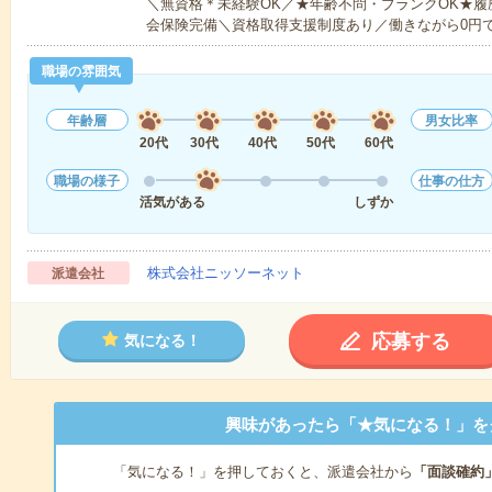
＼無資格＊未経験OK／★年齢不問・ブランクOK★履
会保険完備＼資格取得支援制度あり／働きながら0円
職場の雰囲気
年齢層
男女比率
20代
30代
40代
50代
60代
職場の様子
仕事の仕方
活気がある
しずか
株式会社ニッソーネット
派遣会社
応募する
気になる！
興味があったら「★気になる！」を
「気になる！」を押しておくと、派遣会社から
「面談確約