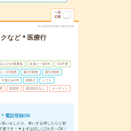
一括
応募
No.NISSONTRK-2BSG259
ックなど＊医療行
名以上の大量募集
友達と一緒OK
OA不要
2～3日勤務
週4日勤務
週5日勤務
午後のみOK
残業少
シフト
煙
派遣多
電話対応なし
ルーティン
＊電話登録OK
付き添いをしたり、車いすを押したりと初
不要です！▼まずは試しに2カ月～OK！