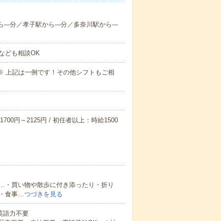
--分／孝子駅から---分／多奈川駅から---
なども相談OK
～09:00※ 上記は一例です！その他シフトもご相
700円～2125円 / 初任者以上：時給1500
…・買い物や散歩に付き添ったり・折り
・食事…
つづきを見る
 英語力不要