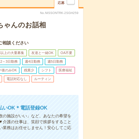
応募
No.NISSONTRK-2SGH259
あちゃんのお話相
ご相談ください
名以上の大量募集
友達と一緒OK
OA不要
2～3日勤務
週4日勤務
週5日勤務
午後のみOK
残業少
シフト
医療福祉
電話対応なし
ルーティン
いOK＊電話登録OK
人数の施設がいい」など、あなたの希望を
▼介護の仕事は、笑顔で挨拶をすること
い業務はお任せしません！安心してご応