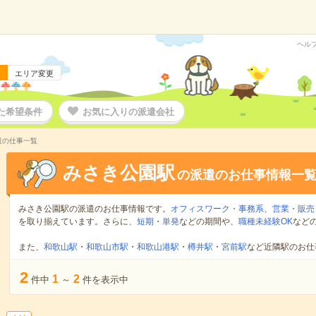
ヘル
エリア変更
た希望条件
お気に入りの派遣会社
遣の仕事一覧
みさき公園駅
の派遣のお仕事情報一
みさき公園駅の派遣のお仕事情報です。
オフィスワーク・事務系
、
営業・販売
を取り揃えています。さらに、
短期
・
単発
などの期間や、
職種未経験OK
など
また、
和歌山駅
・
和歌山市駅
・
和歌山港駅
・
樽井駅
・
宮前駅
など近隣駅のお仕
2
1
2
件中
～
件を表示中