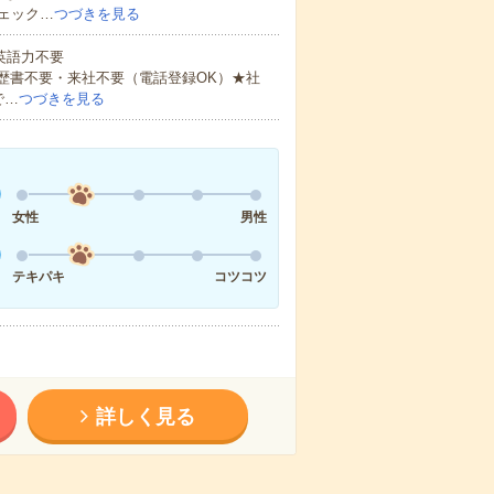
ェック…
つづきを見る
 英語力不要
歴書不要・来社不要（電話登録OK）★社
で…
つづきを見る
女性
男性
テキパキ
コツコツ
詳しく見る