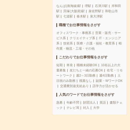
なんば(南海線)駅
堺駅
石津川駅
岸和田
駅
貝塚(大阪府)駅
泉佐野駅
和歌山市
駅
七道駅
春木駅
泉大津駅
職種でお仕事情報をさがす
オフィスワーク・事務系
営業・販売・サー
ビス系
クリエイティブ系
IT・エンジニア
系
技術系
医療・介護・福祉・教育系
軽
作業・物流・工場・その他
こだわりでお仕事情報をさがす
短期
単発
職種未経験OK
10名以上の大
量募集
友だちと一緒の応募OK
在宅・リモ
ートワーク
週2～3日勤務
週4日勤務
土
日祝のみ勤務
残業なし
副業・WワークOK
交通費別途支給あり
語学力が活かせる
人気のワードでお仕事情報をさがす
急募
年齢不問
財団法人
英語
書類チェ
ック
テレビ局
封入
大学