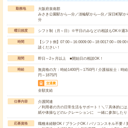
勤務地
大阪府泉南郡
みさき公園駅から---分／淡輪駅から---分／深日町駅から-
分
曜日頻度
シフト制（月～日）※平日のみなどの相談もOK※週3
時間
【シフト例】07:00～16:0009:00～18:0017:00
談ください！
期間
即日～2ヶ月以上 ■開始日の相談OK！
時給
無資格の方：時給1400円～1750円 / 介護福祉士：時給1
円～1875円
交通費
全額支給
仕事内容
介護関連
／利用者の方の日常生活をサポート！＼▽具体的には
紙や体操などのレクレーションに 一緒に参加したり
応募資格
職種未経験OK / ブランクOK / パソコンスキル不要 /