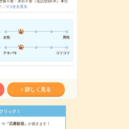
歴書不要・来社不要（電話登録OK）★社
で…
つづきを見る
女性
男性
テキパキ
コツコツ
詳しく見る
クリック！
」
や
「応募歓迎」
が届きます！