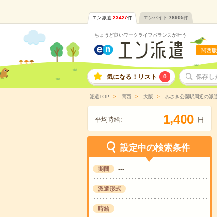
エン派遣
23427
件
エンバイト
28905
件
ちょうど良いワークライフバランスが叶う
関西版
気になる！リスト
0
保存し
派遣TOP
関西
大阪
みさき公園駅周辺の派
,
1
4
0
0
平均時給:
円
設定中の検索条件
期間
---
派遣形式
---
時給
---