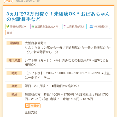
未読
掲載日
2026/07/30
3ヵ月で73万円稼ぐ！未経験OK＊おばあちゃん
のお話相手など
職種未経験OK
交通費別途支給あり
土日祝日が休み
WEB登録OK
派遣
大阪府泉佐野市
勤務地
りんくうタウン駅から---分／羽倉崎駅から---分／長滝駅から-
--分／東佐野駅から---分
シフト制（月～日） ※平日のみなどの相談もOK ※週3なども
曜日頻度
相談OK
【シフト例】07:00～16:0009:00～18:0017:00～09:00※ 上記
時間
は一例です！そ…
即日～2ヶ月以上 ■開始日の相談OK！
期間
無資格の方：時給1400円～1750円 / 介護福祉士：時給1700
時給
円～2125円 / 初任者以上：時給1500円～1875円
交通費
全額支給