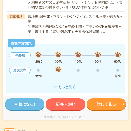
／利用者の方の日常生活をサポート！＼▽具体的には…・買
い物や散歩の付き添い・折り紙や体操などのレク参…
職種未経験OK / ブランクOK / パソコンスキル不要 / 英語力不
応募資格
要
＼無資格＊未経験OK／★年齢不問・ブランクOK★履歴書不
要・来社不要（電話登録OK）★社会保険完備＼…
職場の雰囲気
年齢層
20代
30代
40代
50代
60代
男女比率
女性
男性
もっと見る
気になる!
応募へ進む
詳しく見る
派遣会社
株式会社ニッソーネット