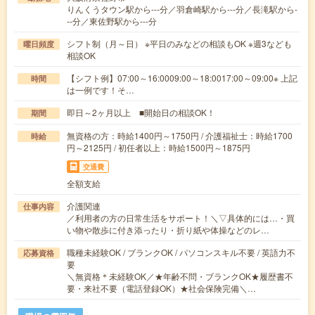
りんくうタウン駅から---分／羽倉崎駅から---分／長滝駅から-
--分／東佐野駅から---分
シフト制（月～日） ※平日のみなどの相談もOK ※週3なども
曜日頻度
相談OK
【シフト例】07:00～16:0009:00～18:0017:00～09:00※ 上記
時間
は一例です！そ…
即日～2ヶ月以上 ■開始日の相談OK！
期間
無資格の方：時給1400円～1750円 / 介護福祉士：時給1700
時給
円～2125円 / 初任者以上：時給1500円～1875円
交通費
全額支給
介護関連
仕事内容
／利用者の方の日常生活をサポート！＼▽具体的には…・買
い物や散歩に付き添ったり・折り紙や体操などのレ…
職種未経験OK / ブランクOK / パソコンスキル不要 / 英語力不
応募資格
要
＼無資格＊未経験OK／★年齢不問・ブランクOK★履歴書不
要・来社不要（電話登録OK）★社会保険完備＼…