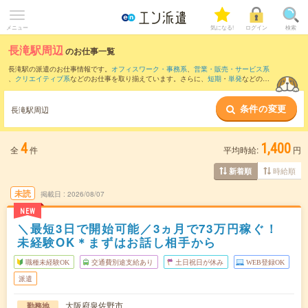
メニュー
気になる!
ログイン
検索
長滝駅周辺
のお仕事一覧
長滝駅の派遣のお仕事情報です。
オフィスワーク・事務系
、
営業・販売・サービス系
、
クリエイティブ系
などのお仕事を取り揃えています。さらに、
短期
・
単発
などの期
間や、
職種未経験OK
などのこだわり条件で絞り込んでいただけます。
条件の変更
また、
岸和田駅
・
りんくうタウン駅
・
東岸和田駅
・
貝塚(大阪府)駅
・
下松(大阪府)駅
な
長滝駅周辺
ど近隣駅のお仕事もご確認いただけます。
4
1,400
全
件
平均時給:
円
時給順
新着順
未読
掲載日
2026/08/07
NEW
＼最短3日で開始可能／3ヵ月で73万円稼ぐ！
未経験OK＊まずはお話し相手から
職種未経験OK
交通費別途支給あり
土日祝日が休み
WEB登録OK
派遣
大阪府泉佐野市
勤務地