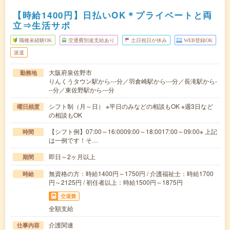
【時給1400円】日払いOK＊プライベートと両
立⇒生活サポ
職種未経験OK
交通費別途支給あり
土日祝日が休み
WEB登録OK
派遣
大阪府泉佐野市
勤務地
りんくうタウン駅から---分／羽倉崎駅から---分／長滝駅から-
--分／東佐野駅から---分
シフト制（月～日） ※平日のみなどの相談もOK ※週3日など
曜日頻度
の相談もOK
【シフト例】07:00～16:0009:00～18:0017:00～09:00※ 上記
時間
は一例です！そ…
即日～2ヶ月以上
期間
無資格の方：時給1400円～1750円 / 介護福祉士：時給1700
時給
円～2125円 / 初任者以上：時給1500円～1875円
交通費
全額支給
介護関連
仕事内容