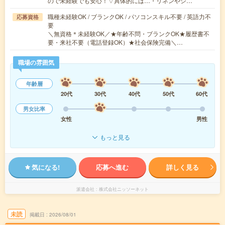
ので未経験でも安心！▽具体的には…・リネンやシ…
職種未経験OK / ブランクOK / パソコンスキル不要 / 英語力不
応募資格
要
＼無資格＊未経験OK／★年齢不問・ブランクOK★履歴書不
要・来社不要（電話登録OK）★社会保険完備＼…
職場の雰囲気
年齢層
20代
30代
40代
50代
60代
男女比率
女性
男性
もっと見る
気になる!
応募へ進む
詳しく見る
派遣会社
株式会社ニッソーネット
未読
掲載日
2026/08/01