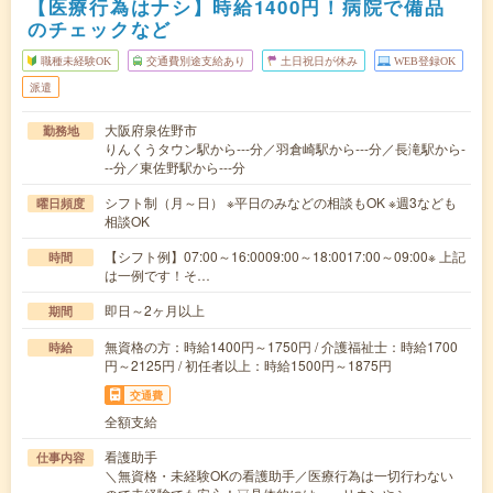
【医療行為はナシ】時給1400円！病院で備品
のチェックなど
職種未経験OK
交通費別途支給あり
土日祝日が休み
WEB登録OK
派遣
大阪府泉佐野市
勤務地
りんくうタウン駅から---分／羽倉崎駅から---分／長滝駅から-
--分／東佐野駅から---分
シフト制（月～日） ※平日のみなどの相談もOK ※週3なども
曜日頻度
相談OK
【シフト例】07:00～16:0009:00～18:0017:00～09:00※ 上記
時間
は一例です！そ…
即日～2ヶ月以上
期間
無資格の方：時給1400円～1750円 / 介護福祉士：時給1700
時給
円～2125円 / 初任者以上：時給1500円～1875円
交通費
全額支給
看護助手
仕事内容
＼無資格・未経験OKの看護助手／医療行為は一切行わない