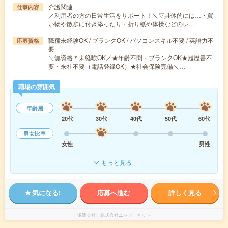
介護関連
仕事内容
／利用者の方の日常生活をサポート！＼▽具体的には…・買
い物や散歩に付き添ったり・折り紙や体操などのレ…
職種未経験OK / ブランクOK / パソコンスキル不要 / 英語力不
応募資格
要
＼無資格＊未経験OK／★年齢不問・ブランクOK★履歴書不
要・来社不要（電話登録OK）★社会保険完備＼…
職場の雰囲気
年齢層
20代
30代
40代
50代
60代
男女比率
女性
男性
もっと見る
気になる!
応募へ進む
詳しく見る
派遣会社
株式会社ニッソーネット