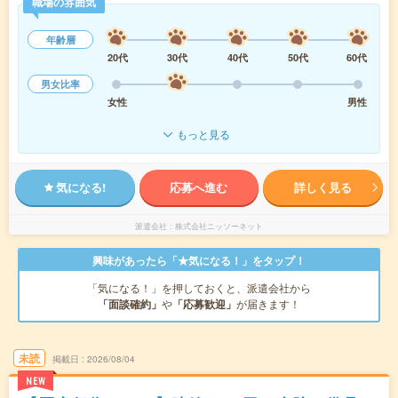
職場の雰囲気
年齢層
20代
30代
40代
50代
60代
男女比率
女性
男性
もっと見る
気になる!
応募へ進む
詳しく見る
派遣会社
株式会社ニッソーネット
興味があったら「★気になる！」をタップ！
「気になる！」を押しておくと、派遣会社から
「面談確約」
や
「応募歓迎」
が届きます！
未読
掲載日
2026/08/04
NEW