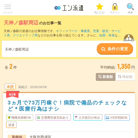
メニュー
気になる!
ログイン
検索
天神ノ森駅周辺
のお仕事一覧
天神ノ森駅の派遣のお仕事情報です。
オフィスワーク・事務系
、
営業・販売・サービ
ス系
、
クリエイティブ系
などのお仕事を取り揃えています。さらに、
短期
・
単発
など
の期間や、
職種未経験OK
などのこだわり条件で絞り込んでいただけます。
条件の変更
また、
なんば(地下鉄)駅
・
なんば(南海線)駅
・
大阪難波駅
・
天王寺駅
・
ＪＲ難波駅
など
天神ノ森駅周辺
近隣駅のお仕事もご確認いただけます。
2
1,350
全
件
平均時給:
円
時給順
新着順
未読
掲載日
2026/08/08
NEW
3ヵ月で73万円稼ぐ！病院で備品のチェックな
ど＊医療行為はナシ
職種未経験OK
交通費別途支給あり
土日祝日が休み
WEB登録OK
派遣
大阪市西成区
勤務地