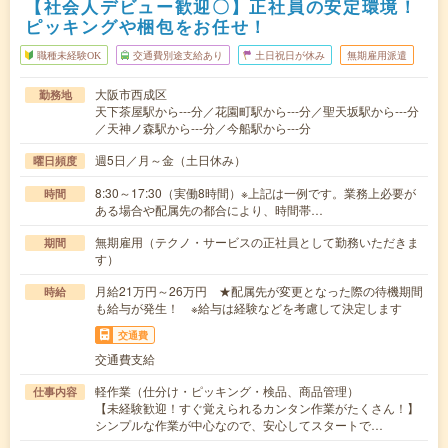
【社会人デビュー歓迎〇】正社員の安定環境！
ピッキングや梱包をお任せ！
職種未経験OK
交通費別途支給あり
土日祝日が休み
無期雇用派遣
大阪市西成区
勤務地
天下茶屋駅から---分／花園町駅から---分／聖天坂駅から---分
／天神ノ森駅から---分／今船駅から---分
週5日／月～金（土日休み）
曜日頻度
8:30～17:30（実働8時間）※上記は一例です。業務上必要が
時間
ある場合や配属先の都合により、時間帯…
無期雇用（テクノ・サービスの正社員として勤務いただきま
期間
す）
月給21万円～26万円 ★配属先が変更となった際の待機期間
時給
も給与が発生！ ※給与は経験などを考慮して決定します
交通費
交通費支給
軽作業（仕分け・ピッキング・検品、商品管理）
仕事内容
【未経験歓迎！すぐ覚えられるカンタン作業がたくさん！】
シンプルな作業が中心なので、安心してスタートで…