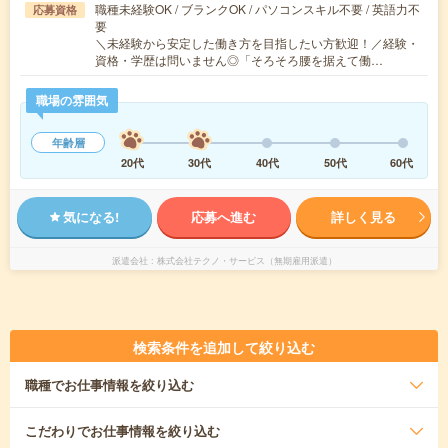
職種未経験OK / ブランクOK / パソコンスキル不要 / 英語力不
応募資格
要
＼未経験から安定した働き方を目指したい方歓迎！／経験・
資格・学歴は問いません◎「そろそろ腰を据えて働…
職場の雰囲気
年齢層
20代
30代
40代
50代
60代
気になる!
応募へ進む
詳しく見る
派遣会社
株式会社テクノ・サービス（無期雇用派遣）
検索条件を追加して絞り込む
職種
でお仕事情報を絞り込む
こだわり
でお仕事情報を絞り込む