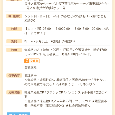
天神ノ森駅から---分／北天下茶屋駅から---分／東玉出駅から-
--分／今池(大阪府)駅から---分
シフト制（月～日） ※平日のみなどの相談もOK ※週3なども
曜日頻度
相談OK
【シフト例】07:00～16:0009:00～18:0017:00～09:00※ 上記
時間
は一例です！そ…
即日～2ヶ月以上 ■開始日の相談OK！
期間
無資格の方：時給1400円～1750円 / 介護福祉士：時給1700
時給
円～2125円 / 初任者以上：時給1500円～1875円
交通費
全額支給
看護助手
仕事内容
＼無資格・未経験OKの看護助手／医療行為は一切行わない
ので未経験でも安心！▽具体的には…・リネンやシ…
職種未経験OK / ブランクOK / パソコンスキル不要 / 英語力不
応募資格
要
＼無資格＊未経験OK／★年齢不問・ブランクOK★履歴書不
要・来社不要（電話登録OK）★社会保険完備＼…