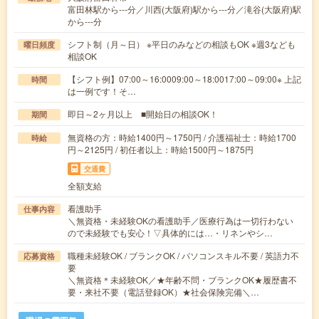
富田林駅から---分／川西(大阪府)駅から---分／滝谷(大阪府)駅
から---分
シフト制（月～日） ※平日のみなどの相談もOK ※週3なども
曜日頻度
相談OK
【シフト例】07:00～16:0009:00～18:0017:00～09:00※ 上記
時間
は一例です！そ…
即日～2ヶ月以上 ■開始日の相談OK！
期間
無資格の方：時給1400円～1750円 / 介護福祉士：時給1700
時給
円～2125円 / 初任者以上：時給1500円～1875円
交通費
全額支給
看護助手
仕事内容
＼無資格・未経験OKの看護助手／医療行為は一切行わない
ので未経験でも安心！▽具体的には…・リネンやシ…
職種未経験OK / ブランクOK / パソコンスキル不要 / 英語力不
応募資格
要
＼無資格＊未経験OK／★年齢不問・ブランクOK★履歴書不
要・来社不要（電話登録OK）★社会保険完備＼…