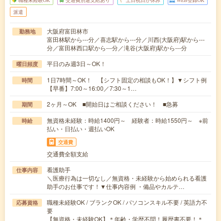
職種未経験OK
交通費別途支給あり
土日祝日が休み
WEB登録OK
派遣
大阪府富田林市
勤務地
富田林駅から---分／喜志駅から---分／川西(大阪府)駅から---
分／富田林西口駅から---分／滝谷(大阪府)駅から---分
平日のみ週3日～OK！
曜日頻度
1日7時間～OK！ 【シフト固定の相談もOK！】▼シフト例
時間
【早番】7:00～16:00／7:30～1…
2ヶ月～OK ■開始日はご相談ください！ ■急募
期間
無資格未経験：時給1400円～ 経験者：時給1550円～ ※前
時給
払い・日払い・週払いOK
交通費
交通費全額支給
看護助手
仕事内容
＼医療行為は一切なし／無資格・未経験から始められる看護
助手のお仕事です！▼仕事内容例 ・備品やカルテ…
職種未経験OK / ブランクOK / パソコンスキル不要 / 英語力不
応募資格
要
【無資格・未経験OK】＊年齢・学歴不問！履歴書不要！＊