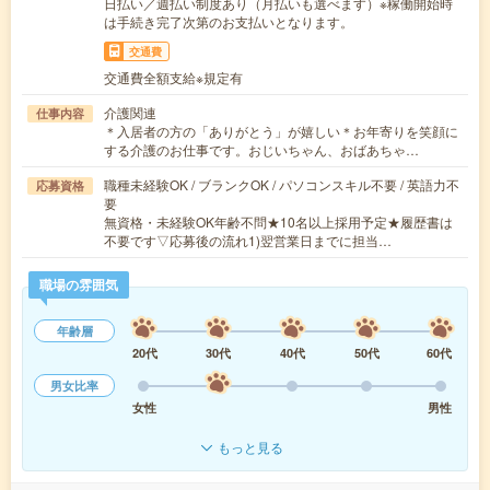
日払い／週払い制度あり（月払いも選べます）※稼働開始時
は手続き完了次第のお支払いとなります。
交通費
交通費全額支給※規定有
介護関連
仕事内容
＊入居者の方の「ありがとう」が嬉しい＊お年寄りを笑顔に
する介護のお仕事です。おじいちゃん、おばあちゃ…
職種未経験OK / ブランクOK / パソコンスキル不要 / 英語力不
応募資格
要
無資格・未経験OK年齢不問★10名以上採用予定★履歴書は
不要です▽応募後の流れ1)翌営業日までに担当…
職場の雰囲気
年齢層
20代
30代
40代
50代
60代
男女比率
女性
男性
もっと見る