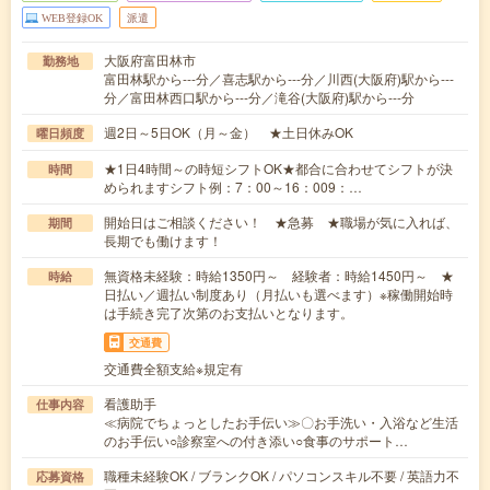
WEB登録OK
派遣
大阪府富田林市
勤務地
富田林駅から---分／喜志駅から---分／川西(大阪府)駅から---
分／富田林西口駅から---分／滝谷(大阪府)駅から---分
週2日～5日OK（月～金） ★土日休みOK
曜日頻度
★1日4時間～の時短シフトOK★都合に合わせてシフトが決
時間
められますシフト例：7：00～16：009：…
開始日はご相談ください！ ★急募 ★職場が気に入れば、
期間
長期でも働けます！
無資格未経験：時給1350円～ 経験者：時給1450円～ ★
時給
日払い／週払い制度あり（月払いも選べます）※稼働開始時
は手続き完了次第のお支払いとなります。
交通費
交通費全額支給※規定有
看護助手
仕事内容
≪病院でちょっとしたお手伝い≫〇お手洗い・入浴など生活
のお手伝い○診察室への付き添い○食事のサポート…
職種未経験OK / ブランクOK / パソコンスキル不要 / 英語力不
応募資格