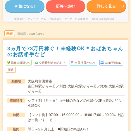
気になる!
応募へ進む
詳しく見る
派遣会社
マンパワーグループ株式会社 ケアサービス事業部 （医療福祉介護関連）
未読
掲載日
2026/08/03
3ヵ月で73万円稼ぐ！未経験OK＊おばあちゃん
のお話相手など
職種未経験OK
交通費別途支給あり
土日祝日が休み
WEB登録OK
派遣
大阪府富田林市
勤務地
富田林駅から---分／川西(大阪府)駅から---分／滝谷(大阪府)駅
から---分
シフト制（月～日） ※平日のみなどの相談もOK ※週3なども
曜日頻度
相談OK
【シフト例】07:00～16:0009:00～18:0017:00～09:00※ 上記
時間
は一例です！そ…
即日～2ヶ月以上 ■開始日の相談OK！
期間