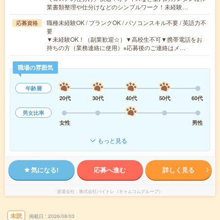
業書類整理や仕分けなどのシンプルワーク！未経験…
職種未経験OK / ブランクOK / パソコンスキル不要 / 英語力不
応募資格
要
▼未経験OK！（副業歓迎☆）▼高校生不可▼携帯電話をお
持ちの方（業務連絡に使用）※応募後のご連絡はメ…
職場の雰囲気
年齢層
20代
30代
40代
50代
60代
男女比率
女性
男性
もっと見る
気になる!
応募へ進む
詳しく見る
派遣会社
株式会社バイトレ（キャムコムグループ）
未読
掲載日
2026/08/03