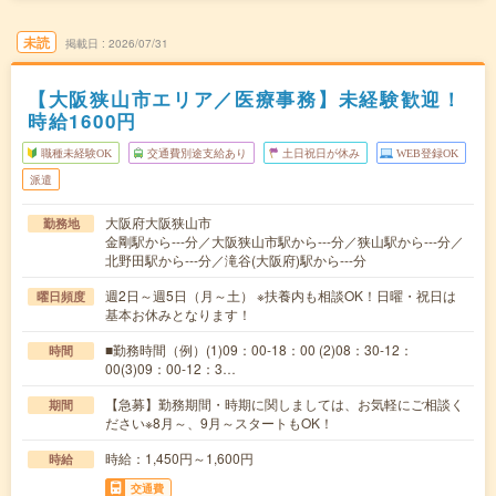
未読
掲載日
2026/07/31
【大阪狭山市エリア／医療事務】未経験歓迎！
時給1600円
職種未経験OK
交通費別途支給あり
土日祝日が休み
WEB登録OK
派遣
大阪府大阪狭山市
勤務地
金剛駅から---分／大阪狭山市駅から---分／狭山駅から---分／
北野田駅から---分／滝谷(大阪府)駅から---分
週2日～週5日（月～土） ※扶養内も相談OK！日曜・祝日は
曜日頻度
基本お休みとなります！
■勤務時間（例）(1)09：00-18：00 (2)08：30-12：
時間
00(3)09：00-12：3…
【急募】勤務期間・時期に関しましては、お気軽にご相談く
期間
ださい※8月～、9月～スタートもOK！
時給：1,450円～1,600円
時給
交通費