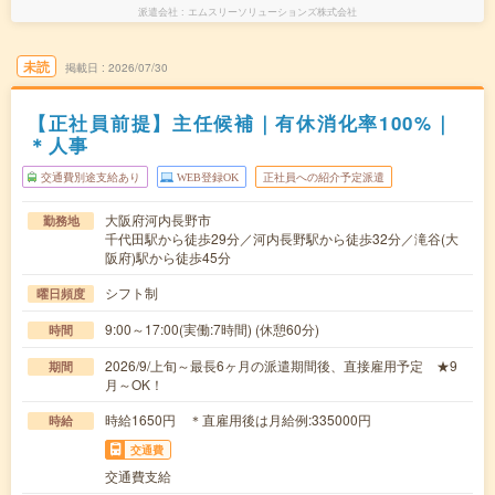
派遣会社
エムスリーソリューションズ株式会社
未読
掲載日
2026/07/30
【正社員前提】主任候補｜有休消化率100%｜
＊人事
交通費別途支給あり
WEB登録OK
正社員への紹介予定派遣
大阪府河内長野市
勤務地
千代田駅から徒歩29分／河内長野駅から徒歩32分／滝谷(大
阪府)駅から徒歩45分
シフト制
曜日頻度
9:00～17:00(実働:7時間) (休憩60分)
時間
2026/9/上旬～最長6ヶ月の派遣期間後、直接雇用予定 ★9
期間
月～OK！
時給1650円 ＊直雇用後は月給例:335000円
時給
交通費
交通費支給