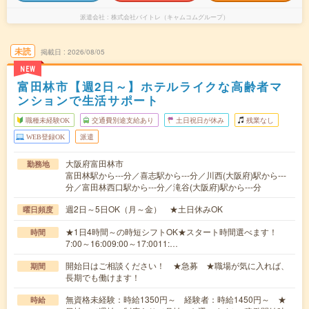
派遣会社
株式会社バイトレ（キャムコムグループ）
未読
掲載日
2026/08/05
NEW
富田林市【週2日～】ホテルライクな高齢者マ
ンションで生活サポート
職種未経験OK
交通費別途支給あり
土日祝日が休み
残業なし
WEB登録OK
派遣
大阪府富田林市
勤務地
富田林駅から---分／喜志駅から---分／川西(大阪府)駅から---
分／富田林西口駅から---分／滝谷(大阪府)駅から---分
週2日～5日OK（月～金） ★土日休みOK
曜日頻度
★1日4時間～の時短シフトOK★スタート時間選べます！
時間
7:00～16:009:00～17:0011:…
開始日はご相談ください！ ★急募 ★職場が気に入れば、
期間
長期でも働けます！
無資格未経験：時給1350円～ 経験者：時給1450円～ ★
時給