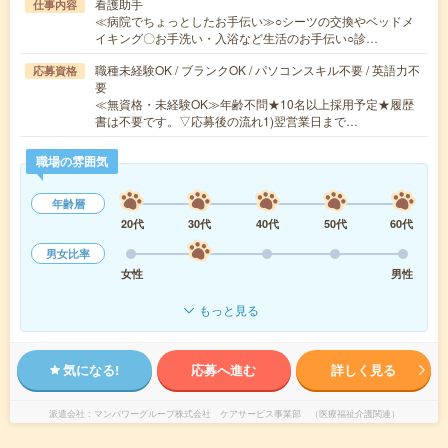
看護助手
仕事内容
≪病院でちょっとしたお手伝い≫○シーツの交換やベッドメ
イキング〇お手洗い・入浴など生活のお手伝い○診…
職種未経験OK / ブランクOK / パソコンスキル不要 / 英語力不
応募資格
要
≪無資格・未経験OK≫年齢不問★10名以上採用予定★履歴
書は不要です。▽応募後の流れ1)翌営業日まで…
職場の雰囲気
年齢層
20代
30代
40代
50代
60代
男女比率
女性
男性
もっと見る
気になる!
応募へ進む
詳しく見る
派遣会社
マンパワーグループ株式会社 ケアサービス事業部 （医療福祉介護関連）