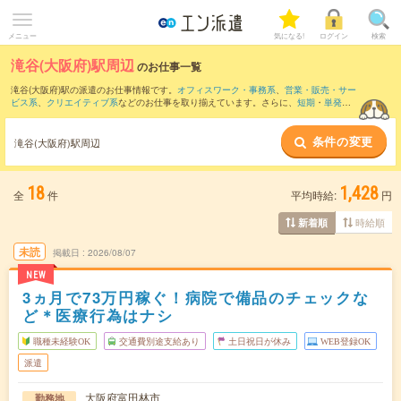
メニュー
気になる!
ログイン
検索
滝谷(大阪府)駅周辺
のお仕事一覧
滝谷(大阪府)駅の派遣のお仕事情報です。
オフィスワーク・事務系
、
営業・販売・サー
ビス系
、
クリエイティブ系
などのお仕事を取り揃えています。さらに、
短期
・
単発
な
どの期間や、
職種未経験OK
などのこだわり条件で絞り込んでいただけます。
条件の変更
また、
堺東駅
・
和泉中央駅
・
なかもず駅
・
中百舌鳥駅
・
八尾南駅
など近隣駅のお仕事
滝谷(大阪府)駅周辺
もご確認いただけます。
18
1,428
全
件
平均時給:
円
時給順
新着順
未読
掲載日
2026/08/07
NEW
3ヵ月で73万円稼ぐ！病院で備品のチェックな
ど＊医療行為はナシ
職種未経験OK
交通費別途支給あり
土日祝日が休み
WEB登録OK
派遣
大阪府富田林市
勤務地