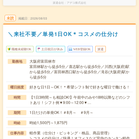
派遣会社
アデコ株式会社
未読
掲載日
2026/08/03
＼来社不要／単発1日OK＊コスメの仕分け
職種未経験OK
土日祝日が休み
WEB登録OK
派遣
大阪府富田林市
勤務地
富田林駅から徒歩5分／喜志駅から徒歩5分／川西(大阪府)駅
から徒歩5分／富田林西口駅から徒歩5分／滝谷(大阪府)駅か
ら徒歩5分
好きな日1日～OK！＊希望シフト制で好きな曜日で働ける！
曜日頻度
【1日3時間～も相談OK!】午前中のみや18時以降などのシフ
時間
トあり！シフト例▼9:00～12:00▼…
1日だけの単発OK！＃8月～ ＃9月～
期間
時給1,500円～1,875円
時給
軽作業（仕分け・ピッキング・検品、商品管理）
仕事内容
＼コスメの仕分け／快適！オフィスなど室内のカンタン軽作