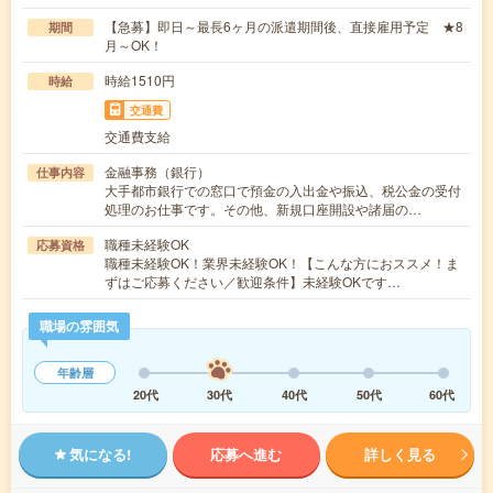
【急募】即日～最長6ヶ月の派遣期間後、直接雇用予定 ★8
期間
月～OK！
時給1510円
時給
交通費
交通費支給
金融事務（銀行）
仕事内容
大手都市銀行での窓口で預金の入出金や振込、税公金の受付
処理のお仕事です。その他、新規口座開設や諸届の…
職種未経験OK
応募資格
職種未経験OK！業界未経験OK！【こんな方におススメ！ま
ずはご応募ください／歓迎条件】未経験OKです…
職場の雰囲気
年齢層
20代
30代
40代
50代
60代
気になる!
応募へ進む
詳しく見る