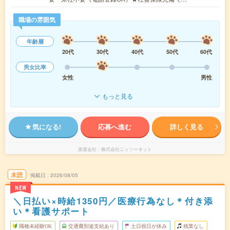
職場の雰囲気
年齢層
20代
30代
40代
50代
60代
男女比率
女性
男性
もっと見る
気になる!
応募へ進む
詳しく見る
派遣会社
株式会社ニッソーネット
未読
掲載日
2026/08/05
NEW
＼日払い×時給1350円／医療行為なし＊付き添
い＊看護サポート
職種未経験OK
交通費別途支給あり
土日祝日が休み
残業なし