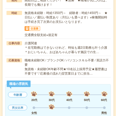
期間
長期でも働けます！
無資格未経験：時給1350円～ 経験者：時給1450円～ ★
時給
日払い／週払い制度あり（月払いも選べます）※稼働開始時
は手続き完了次第のお支払いとなります。
交通費
交通費全額支給※規定有
介護関連
仕事内容
＊在宅勤務はできないけれど、時短も週2日勤務も叶う介護
＊おじいちゃん、おばあちゃんが暮らす施設での生…
職種未経験OK / ブランクOK / パソコンスキル不要 / 英語力不
応募資格
要
無資格・未経験OK年齢不問★10名以上採用予定★履歴書は
不要です▽応募後の流れ1)翌営業日までに担当…
職場の雰囲気
年齢層
20代
30代
40代
50代
60代
男女比率
女性
男性