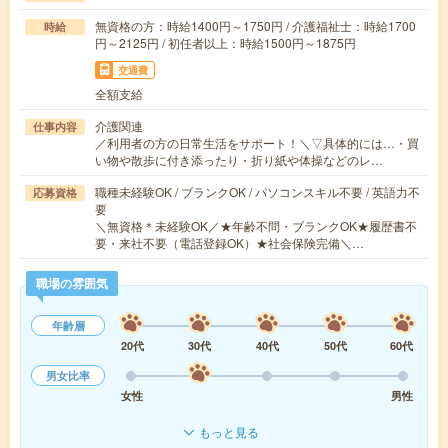
無資格の方：時給1400円～1750円 / 介護福祉士：時給1700
時給
円～2125円 / 初任者以上：時給1500円～1875円
交通費
全額支給
介護関連
仕事内容
／利用者の方の日常生活をサポート！＼▽具体的には…・買
い物や散歩に付き添ったり・折り紙や体操などのレ…
職種未経験OK / ブランクOK / パソコンスキル不要 / 英語力不
応募資格
要
＼無資格＊未経験OK／★年齢不問・ブランクOK★履歴書不
要・来社不要（電話登録OK）★社会保険完備＼…
職場の雰囲気
年齢層
20代
30代
40代
50代
60代
男女比率
女性
男性
もっと見る