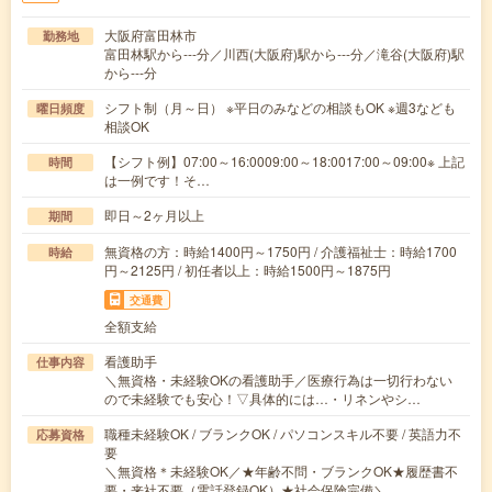
大阪府富田林市
勤務地
富田林駅から---分／川西(大阪府)駅から---分／滝谷(大阪府)駅
から---分
シフト制（月～日） ※平日のみなどの相談もOK ※週3なども
曜日頻度
相談OK
【シフト例】07:00～16:0009:00～18:0017:00～09:00※ 上記
時間
は一例です！そ…
即日～2ヶ月以上
期間
無資格の方：時給1400円～1750円 / 介護福祉士：時給1700
時給
円～2125円 / 初任者以上：時給1500円～1875円
交通費
全額支給
看護助手
仕事内容
＼無資格・未経験OKの看護助手／医療行為は一切行わない
ので未経験でも安心！▽具体的には…・リネンやシ…
職種未経験OK / ブランクOK / パソコンスキル不要 / 英語力不
応募資格
要
＼無資格＊未経験OK／★年齢不問・ブランクOK★履歴書不
要・来社不要（電話登録OK）★社会保険完備＼…