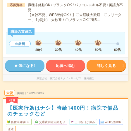
職種未経験OK / ブランクOK / パソコンスキル不要 / 英語力不
応募資格
要
【来社不要、WEB登録OK！】〇未経験大歓迎！〇フリータ
ー、主婦(夫) 大歓迎！〇ブランクOK〇週5…
職場の雰囲気
年齢層
20代
30代
40代
50代
60代
気になる!
応募へ進む
詳しく見る
派遣会社
株式会社テクノ・サービス 採用担当
未読
掲載日
2026/08/07
NEW
【医療行為はナシ】時給1400円！病院で備品
のチェックなど
職種未経験OK
交通費別途支給あり
土日祝日が休み
WEB登録OK
派遣