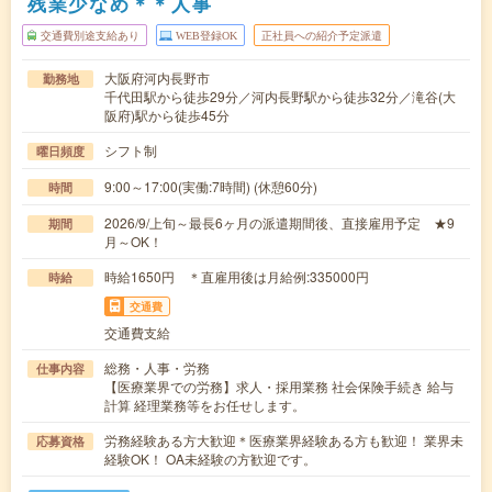
残業少なめ＊＊人事
交通費別途支給あり
WEB登録OK
正社員への紹介予定派遣
大阪府河内長野市
勤務地
千代田駅から徒歩29分／河内長野駅から徒歩32分／滝谷(大
阪府)駅から徒歩45分
シフト制
曜日頻度
9:00～17:00(実働:7時間) (休憩60分)
時間
2026/9/上旬～最長6ヶ月の派遣期間後、直接雇用予定 ★9
期間
月～OK！
時給1650円 ＊直雇用後は月給例:335000円
時給
交通費
交通費支給
総務・人事・労務
仕事内容
【医療業界での労務】求人・採用業務 社会保険手続き 給与
計算 経理業務等をお任せします。
労務経験ある方大歓迎＊医療業界経験ある方も歓迎！ 業界未
応募資格
経験OK！ OA未経験の方歓迎です。