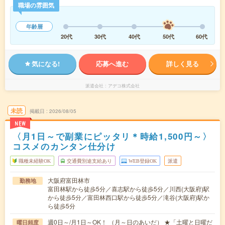
職場の雰囲気
年齢層
20代
30代
40代
50代
60代
気になる!
応募へ進む
詳しく見る
派遣会社
アデコ株式会社
未読
掲載日
2026/08/05
NEW
〈月1日～で副業にピッタリ＊時給1,500円～〉
コスメのカンタン仕分け
職種未経験OK
交通費別途支給あり
WEB登録OK
派遣
大阪府富田林市
勤務地
富田林駅から徒歩5分／喜志駅から徒歩5分／川西(大阪府)駅
から徒歩5分／富田林西口駅から徒歩5分／滝谷(大阪府)駅か
ら徒歩5分
週0日～/月1日～OK！ （月～日のあいだ） ★「土曜と日曜だ
曜日頻度