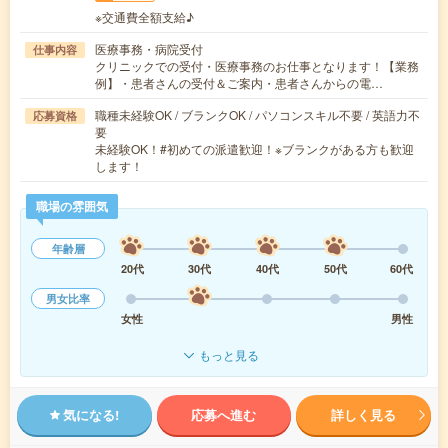
※交通費全額支給♪
医療事務・病院受付
仕事内容
クリニックでの受付・医療事務のお仕事となります！【業務
例】・患者さんの受付＆ご案内・患者さんからの電…
職種未経験OK / ブランクOK / パソコンスキル不要 / 英語力不
応募資格
要
未経験OK！#初めての派遣歓迎！※ブランクがある方も歓迎
します！
職場の雰囲気
年齢層
20代
30代
40代
50代
60代
男女比率
女性
男性
もっと見る
気になる!
応募へ進む
詳しく見る