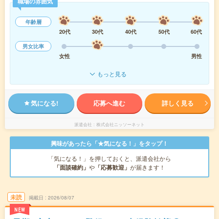
職場の雰囲気
年齢層
20代
30代
40代
50代
60代
男女比率
女性
男性
もっと見る
気になる!
応募へ進む
詳しく見る
派遣会社
株式会社ニッソーネット
興味があったら「★気になる！」をタップ！
「気になる！」を押しておくと、派遣会社から
「面談確約」
や
「応募歓迎」
が届きます！
未読
掲載日
2026/08/07
NEW