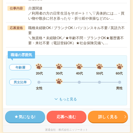
介護関連
仕事内容
／利用者の方の日常生活をサポート！＼▽具体的には…・買
い物や散歩に付き添ったり・折り紙や体操などのレ…
職種未経験OK / ブランクOK / パソコンスキル不要 / 英語力不
応募資格
要
＼無資格＊未経験OK／★年齢不問・ブランクOK★履歴書不
要・来社不要（電話登録OK）★社会保険完備＼…
職場の雰囲気
年齢層
20代
30代
40代
50代
60代
男女比率
女性
男性
もっと見る
気になる!
応募へ進む
詳しく見る
派遣会社
株式会社ニッソーネット