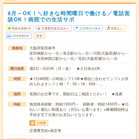
8月～OK！＼好きな時間曜日で働ける／電話面
談OK！病院での生活サポ
職種未経験OK
交通費別途支給あり
土日祝日が休み
残業なし
WEB登録OK
派遣
大阪府富田林市
勤務地
富田林駅から---分／喜志駅から---分／川西(大阪府)駅から---
分／富田林西口駅から---分／滝谷(大阪府)駅から---分
週2日～5日OK（月～金） ★土日休みOK
曜日頻度
★1日4時間～の時短シフトOK★都合に合わせてシフトが決
時間
められますシフト例：7：00～16：009：…
長期のお仕事です。開始日はご相談ください！ ★急募
期間
無資格未経験：時給1350円～ 経験者：時給1450円～★日
時給
払い／週払い制度あり（月払いも選べます）※稼働開始時は
手続き完了次第のお支払いとなります。
交通費
交通費支給※規定有