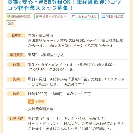
長期×安心＊WEB登録OK！未経験歓迎〇コツ
コツ軽作業スタッフ募集！
職種未経験OK
交通費別途支給あり
土日祝日が休み
WEB登録OK
派遣
大阪府富田林市
勤務地
富田林駅から---分／滝谷(大阪府)駅から---分／富田林西口駅
から---分／川西(大阪府)駅から---分／喜志駅から---分
週5日 ※派遣先による
曜日頻度
週5フルタイムがメインです！＜勤務時間の例＞8:00～
時間
17:008:30～17:309:00～18:…
即日～長期 ★応募から「最短2日後」に勤務OK！スタート
期間
日はご相談ください。★急募です！
時給1200円～1600円 ★Wワーク不可
時給
交通費
交通費全額支給
軽作業（仕分け・ピッキング・検品、商品管理）
仕事内容
仕分け・ピッキング・検品など、ご希望に合わせてお仕事を
ご紹介！＼例えばこんなお仕事／〇商品の箱詰め・…