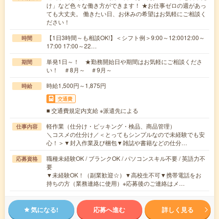
け」など色々な働き方ができます！ ★お仕事ゼロの週があっ
ても大丈夫。 働きたい日、お休みの希望はお気軽にご相談く
ださい！
【1日3時間～も相談OK!】＜シフト例＞9:00～12:0012:00～
時間
17:00 17:00～22…
単発1日～！ ★勤務開始日や期間はお気軽にご相談くださ
期間
い！ ＃8月～ ＃9月～
時給1,500円～1,875円
時給
交通費
■ 交通費規定内支給 ※派遣先による
軽作業（仕分け・ピッキング・検品、商品管理）
仕事内容
＼コスメの仕分け／＜とってもシンプルなので未経験でも安
心！＞▼封入作業及び梱包▼雑誌や書籍などの仕分…
職種未経験OK / ブランクOK / パソコンスキル不要 / 英語力不
応募資格
要
▼未経験OK！（副業歓迎☆）▼高校生不可▼携帯電話をお
持ちの方（業務連絡に使用）※応募後のご連絡はメ…
気になる!
応募へ進む
詳しく見る