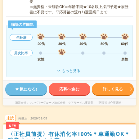
要
≪無資格・未経験OK≫年齢不問★10名以上採用予定★履歴
書は不要です。▽応募後の流れ1)翌営業日まで…
職場の雰囲気
年齢層
20代
30代
40代
50代
60代
男女比率
女性
男性
もっと見る
気になる!
応募へ進む
詳しく見る
派遣会社
マンパワーグループ株式会社 ケアサービス事業部 （医療福祉介護関連）
未読
掲載日
2026/08/05
NEW
〈正社員前提〉有休消化率100%＊車通勤OK＊