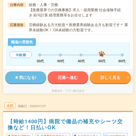
総務・人事・労務
仕事内容
【医療業界での労務事務】求人・採用業務 社会保険手続
き 給与計算 経理業務等をお任せします
労務経験ある方大歓迎＊医療業界経験ある方も歓迎です＊ 業
応募資格
界未経験OK！ OA未経験の方歓迎です。
職場の雰囲気
年齢層
20代
30代
40代
50代
60代
気になる!
応募へ進む
詳しく見る
派遣会社
アデコ株式会社
未読
掲載日
2026/07/27
【時給1400円】病院で備品の補充やシーツ交
換など！日払いOK