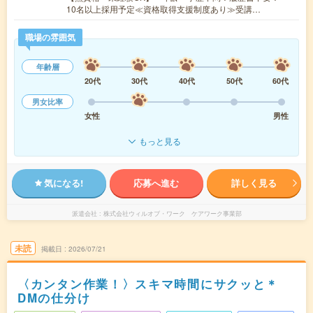
10名以上採用予定≪資格取得支援制度あり≫受講…
職場の雰囲気
年齢層
20代
30代
40代
50代
60代
男女比率
女性
男性
もっと見る
気になる!
応募へ進む
詳しく見る
派遣会社
株式会社ウィルオブ・ワーク ケアワーク事業部
未読
掲載日
2026/07/21
〈カンタン作業！〉スキマ時間にサクッと＊
DMの仕分け