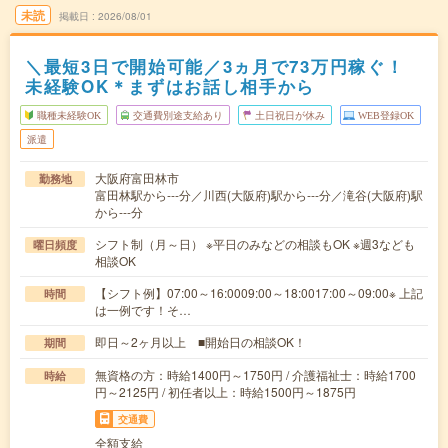
未読
掲載日
2026/08/01
＼最短3日で開始可能／3ヵ月で73万円稼ぐ！
未経験OK＊まずはお話し相手から
職種未経験OK
交通費別途支給あり
土日祝日が休み
WEB登録OK
派遣
大阪府富田林市
勤務地
富田林駅から---分／川西(大阪府)駅から---分／滝谷(大阪府)駅
から---分
シフト制（月～日） ※平日のみなどの相談もOK ※週3なども
曜日頻度
相談OK
【シフト例】07:00～16:0009:00～18:0017:00～09:00※ 上記
時間
は一例です！そ…
即日～2ヶ月以上 ■開始日の相談OK！
期間
無資格の方：時給1400円～1750円 / 介護福祉士：時給1700
時給
円～2125円 / 初任者以上：時給1500円～1875円
交通費
全額支給