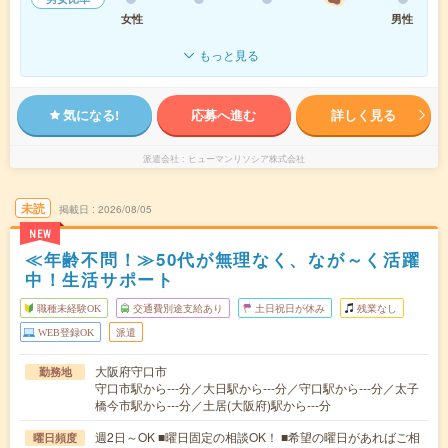
女性
男性
もっと見る
気になる!
応募へ進む
詳しく見る
派遣会社
ヒューマンリソシア株式会社
未読
掲載日
2026/08/05
NEW
≪年齢不問！≫50代が無理なく、なが～く活躍
中！生活サポート
職種未経験OK
交通費別途支給あり
土日祝日が休み
残業なし
WEB登録OK
派遣
大阪府守口市
勤務地
守口市駅から---分／大日駅から---分／守口駅から---分／太子
橋今市駅から---分／土居(大阪府)駅から---分
週2日～OK ■曜日固定の相談OK！ ■希望の曜日があればご相
曜日頻度