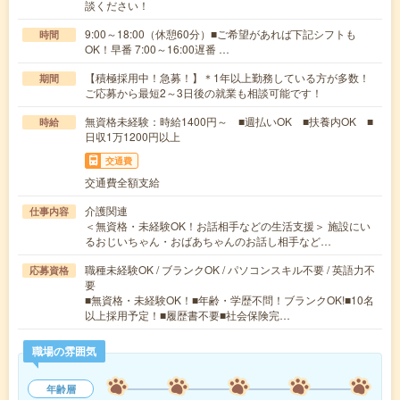
談ください！
9:00～18:00（休憩60分）■ご希望があれば下記シフトも
時間
OK！早番 7:00～16:00遅番 …
【積極採用中！急募！】＊1年以上勤務している方が多数！
期間
ご応募から最短2～3日後の就業も相談可能です！
無資格未経験：時給1400円～ ■週払いOK ■扶養内OK ■
時給
日収1万1200円以上
交通費
交通費全額支給
介護関連
仕事内容
＜無資格・未経験OK！お話相手などの生活支援＞ 施設にい
るおじいちゃん・おばあちゃんのお話し相手など…
職種未経験OK / ブランクOK / パソコンスキル不要 / 英語力不
応募資格
要
■無資格・未経験OK！■年齢・学歴不問！ブランクOK!■10名
以上採用予定！■履歴書不要■社会保険完…
職場の雰囲気
年齢層