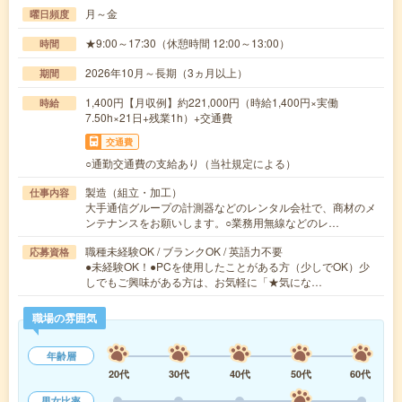
月～金
曜日頻度
★9:00～17:30（休憩時間 12:00～13:00）
時間
2026年10月～長期（3ヵ月以上）
期間
1,400円【月収例】約221,000円（時給1,400円×実働
時給
7.50h×21日+残業1h）+交通費
交通費
○通勤交通費の支給あり（当社規定による）
製造（組立・加工）
仕事内容
大手通信グループの計測器などのレンタル会社で、商材のメ
ンテナンスをお願いします。○業務用無線などのレ…
職種未経験OK / ブランクOK / 英語力不要
応募資格
●未経験OK！●PCを使用したことがある方（少しでOK）少
しでもご興味がある方は、お気軽に「★気にな…
職場の雰囲気
年齢層
20代
30代
40代
50代
60代
男女比率