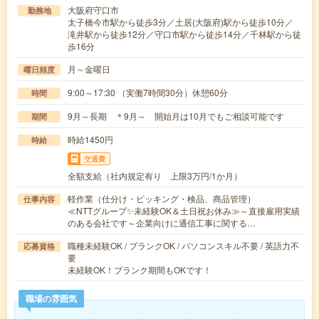
大阪府守口市
勤務地
太子橋今市駅から徒歩3分／土居(大阪府)駅から徒歩10分／
滝井駅から徒歩12分／守口市駅から徒歩14分／千林駅から徒
歩16分
月～金曜日
曜日頻度
9:00～17:30 （実働7時間30分）休憩60分
時間
9月～長期 ＊9月～ 開始月は10月でもご相談可能です
期間
時給1450円
時給
交通費
全額支給（社内規定有り 上限3万円/1か月）
軽作業（仕分け・ピッキング・検品、商品管理）
仕事内容
≪NTTグループ✨未経験OK＆土日祝お休み≫～直接雇用実績
のある会社です～企業向けに通信工事に関する…
職種未経験OK / ブランクOK / パソコンスキル不要 / 英語力不
応募資格
要
未経験OK！ブランク期間もOKです！
職場の雰囲気