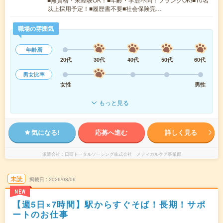
以上採用予定！■履歴書不要■社会保険完…
職場の雰囲気
年齢層
20代
30代
40代
50代
60代
男女比率
女性
男性
もっと見る
気になる!
応募へ進む
詳しく見る
派遣会社
日研トータルソーシング株式会社 メディカルケア事業部
未読
掲載日
2026/08/06
NEW
【週5日×7時間】駅からすぐそば！長期！サポ
ートのお仕事