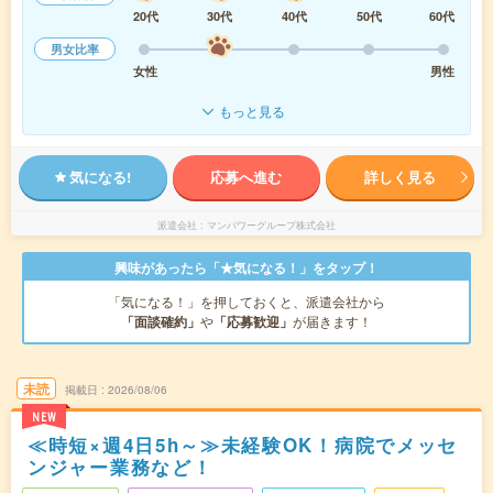
20代
30代
40代
50代
60代
男女比率
女性
男性
もっと見る
気になる!
応募へ進む
詳しく見る
派遣会社
マンパワーグループ株式会社
興味があったら「★気になる！」をタップ！
「気になる！」を押しておくと、派遣会社から
「面談確約」
や
「応募歓迎」
が届きます！
未読
掲載日
2026/08/06
NEW
≪時短×週4日5h～≫未経験OK！病院でメッセ
ンジャー業務など！