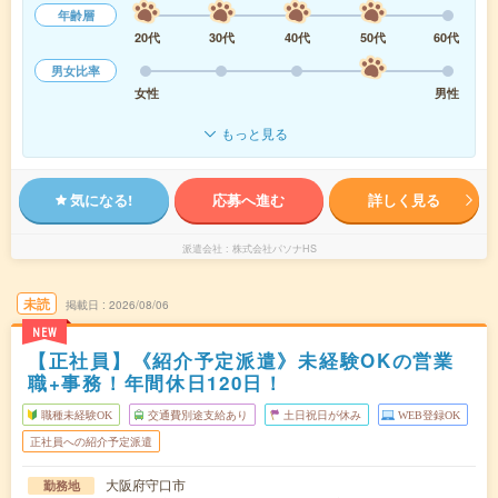
年齢層
20代
30代
40代
50代
60代
男女比率
女性
男性
もっと見る
気になる!
応募へ進む
詳しく見る
派遣会社
株式会社パソナHS
未読
掲載日
2026/08/06
NEW
【正社員】《紹介予定派遣》未経験OKの営業
職+事務！年間休日120日！
職種未経験OK
交通費別途支給あり
土日祝日が休み
WEB登録OK
正社員への紹介予定派遣
大阪府守口市
勤務地