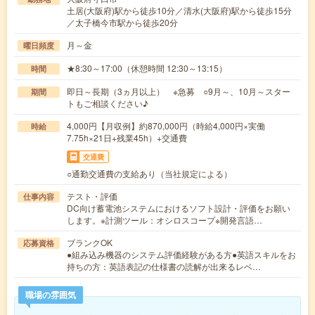
土居(大阪府)駅から徒歩10分／清水(大阪府)駅から徒歩15分
／太子橋今市駅から徒歩20分
月～金
曜日頻度
★8:30～17:00（休憩時間 12:30～13:15）
時間
即日～長期（3ヵ月以上） ※急募 ○9月～、10月～スター
期間
トもご相談ください♪
4,000円【月収例】約870,000円（時給4,000円×実働
時給
7.75h×21日+残業45h）+交通費
交通費
○通勤交通費の支給あり（当社規定による）
テスト・評価
仕事内容
DC向け蓄電池システムにおけるソフト設計・評価をお願い
します。※計測ツール：オシロスコープ※開発言語…
ブランクOK
応募資格
●組み込み機器のシステム評価経験がある方●英語スキルをお
持ちの方：英語表記の仕様書の読解が出来るレベ…
職場の雰囲気