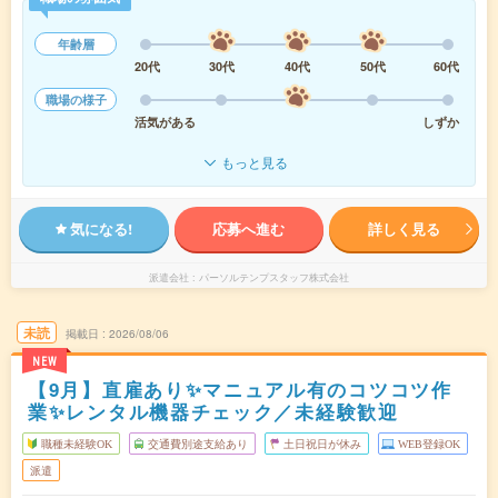
年齢層
20代
30代
40代
50代
60代
職場の様子
活気がある
しずか
もっと見る
気になる!
応募へ進む
詳しく見る
派遣会社
パーソルテンプスタッフ株式会社
未読
掲載日
2026/08/06
NEW
【9月】直雇あり✨マニュアル有のコツコツ作
業✨レンタル機器チェック／未経験歓迎
職種未経験OK
交通費別途支給あり
土日祝日が休み
WEB登録OK
派遣