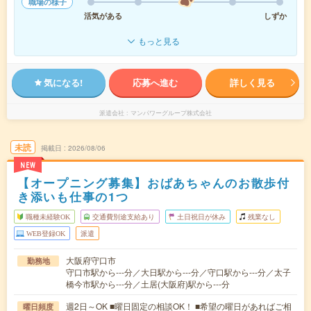
職場の様子
活気がある
しずか
もっと見る
気になる!
応募へ進む
詳しく見る
派遣会社
マンパワーグループ株式会社
未読
掲載日
2026/08/06
NEW
【オープニング募集】おばあちゃんのお散歩付
き添いも仕事の1つ
職種未経験OK
交通費別途支給あり
土日祝日が休み
残業なし
WEB登録OK
派遣
大阪府守口市
勤務地
守口市駅から---分／大日駅から---分／守口駅から---分／太子
橋今市駅から---分／土居(大阪府)駅から---分
週2日～OK ■曜日固定の相談OK！ ■希望の曜日があればご相
曜日頻度