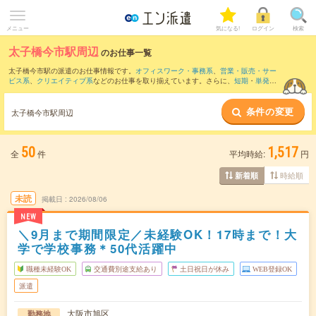
メニュー
気になる!
ログイン
検索
太子橋今市駅周辺
のお仕事一覧
太子橋今市駅の派遣のお仕事情報です。
オフィスワーク・事務系
、
営業・販売・サー
ビス系
、
クリエイティブ系
などのお仕事を取り揃えています。さらに、
短期
・
単発
な
どの期間や、
職種未経験OK
などのこだわり条件で絞り込んでいただけます。
条件の変更
また、
本町駅
・
淀屋橋駅
・
大阪駅
・
肥後橋駅
・
堺筋本町駅
など近隣駅のお仕事もご確
太子橋今市駅周辺
認いただけます。
50
1,517
全
件
平均時給:
円
時給順
新着順
未読
掲載日
2026/08/06
NEW
＼9月まで期間限定／未経験OK！17時まで！大
学で学校事務＊50代活躍中
職種未経験OK
交通費別途支給あり
土日祝日が休み
WEB登録OK
派遣
大阪市旭区
勤務地