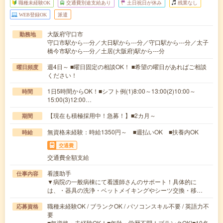
職種未経験OK
交通費別途支給あり
土日祝日が休み
残業なし
WEB登録OK
派遣
大阪府守口市
勤務地
守口市駅から---分／大日駅から---分／守口駅から---分／太子
橋今市駅から---分／土居(大阪府)駅から---分
週4日～ ■曜日固定の相談OK！ ■希望の曜日があればご相談
曜日頻度
ください！
1日5時間からOK！■シフト例(1)8:00～13:00(2)10:00～
時間
15:00(3)12:00…
【現在も積極採用中！急募！】■2カ月～
期間
無資格未経験：時給1350円～ ■週払いOK ■扶養内OK
時給
交通費
交通費全額支給
看護助手
仕事内容
▼病院の一般病棟にて看護師さんのサポート！具体的に
は、・器具の洗浄・ベットメイキングやシーツ交換・移…
職種未経験OK / ブランクOK / パソコンスキル不要 / 英語力不
応募資格
要
■無資格・未経験OK！■年齢・学歴不問！ブランクOK!■10名