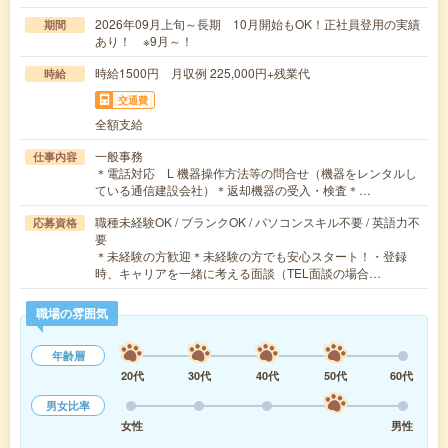
2026年09月上旬～長期 10月開始もOK！正社員登用の実績
期間
あり！ ※9月～！
時給1500円 月収例 225,000円+残業代
時給
交通費
全額支給
一般事務
仕事内容
＊電話対応 L 機器操作方法等の問合せ（機器をレンタルし
ている通信建設会社）＊返却機器の受入・検査＊…
職種未経験OK / ブランクOK / パソコンスキル不要 / 英語力不
応募資格
要
＊未経験の方歓迎＊未経験の方でも安心スタート！・登録
時、キャリアを一緒に考える面談（TEL面談の場合…
職場の雰囲気
年齢層
20代
30代
40代
50代
60代
男女比率
女性
男性