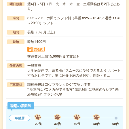
週4日～5日（月・火・水・木・金…土曜勤務は月2日ほどあ
曜日頻度
り）
8:25～20:00の間でシフト制（早番 8:25～16:45／遅番 11:40
時間
～20:00）シフト…
長期（3ヶ月以上）
期間
時給1400円
時給
交通費
交通費月上限15,000円まで支給♪
一般事務
仕事内容
大学病院内で、患者様がスムーズに受診できるようサポート
するお仕事です。主に紹介予約の受付や、医師・看…
職種未経験OK / ブランクOK / 英語力不要
応募資格
* 基本的なPC入力ができる方* 電話対応に抵抗のない方* 未
経験歓迎* ブランクOK
職場の雰囲気
年齢層
20代
30代
40代
50代
60代