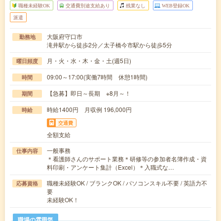
職種未経験OK
交通費別途支給あり
残業なし
WEB登録OK
派遣
大阪府守口市
勤務地
滝井駅から徒歩2分／太子橋今市駅から徒歩5分
月・火・水・木・金・土(週5日)
曜日頻度
09:00～17:00(実働7時間 休憩1時間)
時間
【急募】即日～長期 ※8月～！
期間
時給1400円 月収例 196,000円
時給
交通費
全額支給
一般事務
仕事内容
＊看護師さんのサポート業務＊研修等の参加者名簿作成・資
料印刷・アンケート集計（Excel）＊入職式な…
職種未経験OK / ブランクOK / パソコンスキル不要 / 英語力不
応募資格
要
未経験OK！
職場の雰囲気