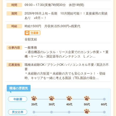
09:00～17:30(実働7時間30分 休憩1時間)
時間
2026年09月上旬～長期 10月開始可能！！直接雇用の実績
期間
あり ※9月～！
時給1500円 月収例 225,000円+残業代
時給
交通費
全額支給
一般事務
仕事内容
＜通信機器のレンタル・リース企業でのカンタン作業＞＊重
機・ケーブル・測定器等のメンテナンス L メン…
職種未経験OK / ブランクOK / パソコンスキル不要 / 英語力不
応募資格
要
＊未経験の方歓迎＊未経験の方でも安心スタート！・登録
時、キャリアを一緒に考える面談（TEL面談の場合…
職場の雰囲気
年齢層
20代
30代
40代
50代
60代
男女比率