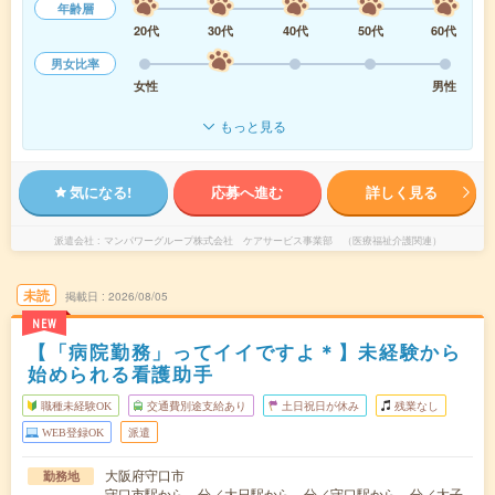
年齢層
20代
30代
40代
50代
60代
男女比率
女性
男性
もっと見る
気になる!
応募へ進む
詳しく見る
派遣会社
マンパワーグループ株式会社 ケアサービス事業部 （医療福祉介護関連）
未読
掲載日
2026/08/05
NEW
【「病院勤務」ってイイですよ＊】未経験から
始められる看護助手
職種未経験OK
交通費別途支給あり
土日祝日が休み
残業なし
WEB登録OK
派遣
大阪府守口市
勤務地
守口市駅から---分／大日駅から---分／守口駅から---分／太子