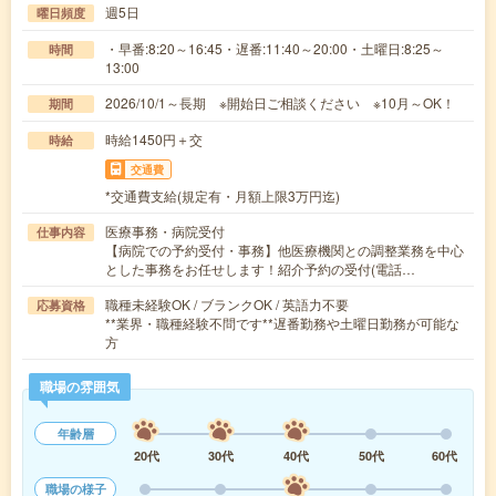
週5日
曜日頻度
・早番:8:20～16:45・遅番:11:40～20:00・土曜日:8:25～
時間
13:00
2026/10/1～長期 ※開始日ご相談ください ※10月～OK！
期間
時給1450円＋交
時給
交通費
*交通費支給(規定有・月額上限3万円迄)
医療事務・病院受付
仕事内容
【病院での予約受付・事務】他医療機関との調整業務を中心
とした事務をお任せします！紹介予約の受付(電話…
職種未経験OK / ブランクOK / 英語力不要
応募資格
**業界・職種経験不問です**遅番勤務や土曜日勤務が可能な
方
職場の雰囲気
年齢層
20代
30代
40代
50代
60代
職場の様子