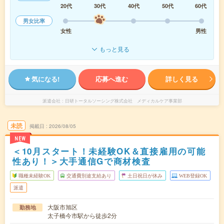
20代
30代
40代
50代
60代
男女比率
女性
男性
もっと見る
気になる!
応募へ進む
詳しく見る
派遣会社
日研トータルソーシング株式会社 メディカルケア事業部
未読
掲載日
2026/08/05
NEW
＜10月スタート！未経験OK＆直接雇用の可能
性あり！＞大手通信Gで商材検査
職種未経験OK
交通費別途支給あり
土日祝日が休み
WEB登録OK
派遣
大阪市旭区
勤務地
太子橋今市駅から徒歩2分