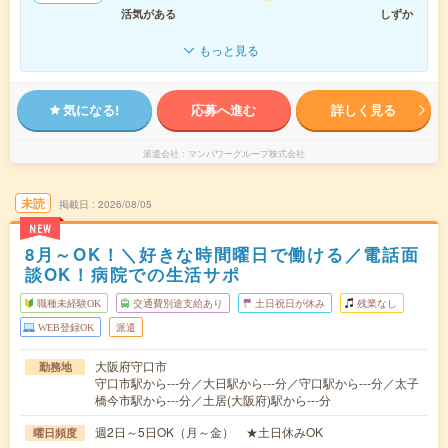
活気がある
しずか
もっと見る
気になる!
応募へ進む
詳しく見る
派遣会社
マンパワーグループ株式会社
未読
掲載日
2026/08/05
NEW
8月～OK！＼好きな時間曜日で働ける／電話面
談OK！病院での生活サポ
職種未経験OK
交通費別途支給あり
土日祝日が休み
残業なし
WEB登録OK
派遣
大阪府守口市
勤務地
守口市駅から---分／大日駅から---分／守口駅から---分／太子
橋今市駅から---分／土居(大阪府)駅から---分
週2日～5日OK（月～金） ★土日休みOK
曜日頻度