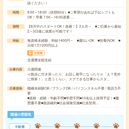
談ください！
9:00～18:00（休憩60分）■ご希望があれば下記シフトも
時間
OK！早番 7:00～16:00遅番 …
【8月中のスタートOK！急募！】2カ月～ ■ご応募から最短
期間
2～3日後に就業が可能です！
無資格未経験：時給1400円～ ■週払いOK ■扶養内OK ■
時給
日収1万1200円以上
交通費
交通費全額支給
介護関連
仕事内容
≪散歩に付き添ったり、お話し相手になったり≫「え？意外
に簡単！」と思うくらい、スグできる仕事からスタ…
職種未経験OK / ブランクOK / パソコンスキル不要 / 英語力不
応募資格
要
■資格・経験・年齢不問■学歴不問■10名以上採用予定！■履
歴書不要■面談確約■社会保険完備■社員登用…
職場の雰囲気
年齢層