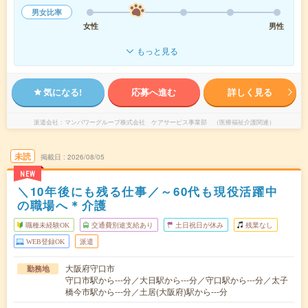
男女比率
女性
男性
もっと見る
気になる!
応募へ進む
詳しく見る
派遣会社
マンパワーグループ株式会社 ケアサービス事業部 （医療福祉介護関連）
未読
掲載日
2026/08/05
NEW
＼10年後にも残る仕事／～60代も現役活躍中
の職場へ＊介護
職種未経験OK
交通費別途支給あり
土日祝日が休み
残業なし
WEB登録OK
派遣
大阪府守口市
勤務地
守口市駅から---分／大日駅から---分／守口駅から---分／太子
橋今市駅から---分／土居(大阪府)駅から---分