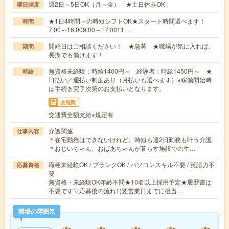
週2日～5日OK（月～金） ★土日休みOK
曜日頻度
★1日4時間～の時短シフトOK★スタート時間選べます！
時間
7:00～16:009:00～17:0011:…
開始日はご相談ください！ ★急募 ★職場が気に入れば、
期間
長期でも働けます！
無資格未経験：時給1400円～ 経験者：時給1450円～ ★
時給
日払い／週払い制度あり（月払いも選べます）※稼働開始時
は手続き完了次第のお支払いとなります。
交通費
交通費全額支給※規定有
介護関連
仕事内容
＊在宅勤務はできないけれど、時短も週2日勤務も叶う介護
＊おじいちゃん、おばあちゃんが暮らす施設での生…
職種未経験OK / ブランクOK / パソコンスキル不要 / 英語力不
応募資格
要
無資格・未経験OK年齢不問★10名以上採用予定★履歴書は
不要です▽応募後の流れ1)翌営業日までに担当…
職場の雰囲気