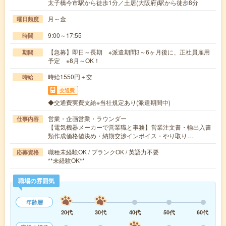
太子橋今市駅から徒歩1分／土居(大阪府)駅から徒歩8分
月～金
曜日頻度
9:00～17:55
時間
【急募】即日～長期 ※派遣期間3～6ヶ月後に、正社員雇用
期間
予定 ※8月～OK！
時給1550円＋交
時給
交通費
◆交通費実費支給※当社規定あり(派遣期間中)
営業・企画営業・ラウンダー
仕事内容
【電気機器メーカーで営業職と事務】営業注文書・輸出入書
類作成価格値決め・納期交渉インボイス・やり取り…
職種未経験OK / ブランクOK / 英語力不要
応募資格
**未経験OK**
職場の雰囲気
年齢層
20代
30代
40代
50代
60代