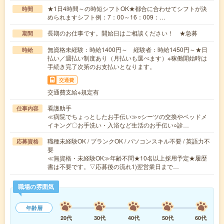
★1日4時間～の時短シフトOK★都合に合わせてシフトが決
時間
められますシフト例：7：00～16：009：…
長期のお仕事です。開始日はご相談ください！ ★急募
期間
無資格未経験：時給1400円～ 経験者：時給1450円～★日
時給
払い／週払い制度あり（月払いも選べます）※稼働開始時は
手続き完了次第のお支払いとなります。
交通費
交通費支給※規定有
看護助手
仕事内容
≪病院でちょっとしたお手伝い≫○シーツの交換やベッドメ
イキング〇お手洗い・入浴など生活のお手伝い○診…
職種未経験OK / ブランクOK / パソコンスキル不要 / 英語力不
応募資格
要
≪無資格・未経験OK≫年齢不問★10名以上採用予定★履歴
書は不要です。▽応募後の流れ1)翌営業日まで…
職場の雰囲気
年齢層
20代
30代
40代
50代
60代