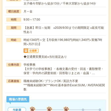
太子橋今市駅から徒歩13分／千林大宮駅から徒歩14分
月～金
曜日頻度
9:00～17:00
時間
【急募】即日～短期 ※2026/9/30までの期間限定 ※延長可能
期間
性あり
時給1340円＋交【月収例:196,980円(時給1,340円×実働7時
時給
間×月21日)】
交通費
◆交通費実費支給※当社規定あり
学校事務
仕事内容
【大学での学校事務】・各種文書の受付・回送・書類整理・
保管・学内外の調査依頼・回答取りまとめ・会議・…
職種未経験OK / ブランクOK / 英語力不要
応募資格
***職種未経験OK***Word:基本操作Excel:SUM／AVERAGE関
数
職場の雰囲気
年齢層