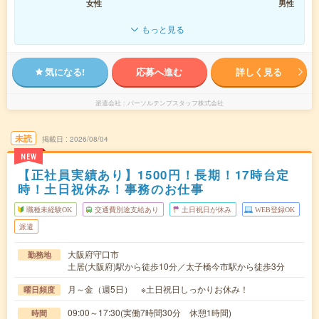
女性
男性
もっと見る
気になる!
応募へ進む
詳しく見る
派遣会社
パーソルテンプスタッフ株式会社
未読
掲載日
2026/08/04
NEW
【正社員実績あり】1500円！長期！17時台定
時！土日祝休み！事務のお仕事
職種未経験OK
交通費別途支給あり
土日祝日が休み
WEB登録OK
派遣
大阪府守口市
勤務地
土居(大阪府)駅から徒歩10分／太子橋今市駅から徒歩3分
月～金（週5日） ※土日祝日しっかりお休み！
曜日頻度
09:00～17:30(実働7時間30分 休憩1時間)
時間