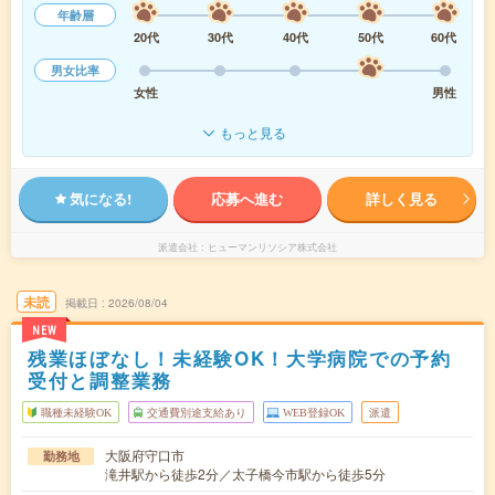
年齢層
20代
30代
40代
50代
60代
男女比率
女性
男性
もっと見る
気になる!
応募へ進む
詳しく見る
派遣会社
ヒューマンリソシア株式会社
未読
掲載日
2026/08/04
NEW
残業ほぼなし！未経験OK！大学病院での予約
受付と調整業務
職種未経験OK
交通費別途支給あり
WEB登録OK
派遣
大阪府守口市
勤務地
滝井駅から徒歩2分／太子橋今市駅から徒歩5分