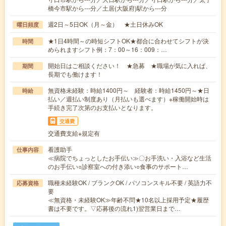
橋今市駅から---分／土居(大阪府)駅から---分
週2日～5日OK（月～金） ★土日休みOK
曜日頻度
★1日4時間～の時短シフトOK★都合に合わせてシフトが決
時間
められますシフト例：7：00～16：009：…
開始日はご相談ください！ ★急募 ★職場が気に入れば、
期間
長期でも働けます！
無資格未経験：時給1400円～ 経験者：時給1450円～★日
時給
払い／週払い制度あり（月払いも選べます）※稼働開始時は
手続き完了次第のお支払いとなります。
交通費
交通費支給※規定有
看護助手
仕事内容
≪病院でちょっとしたお手伝い≫〇お手洗い・入浴など生活
のお手伝い○診察室への付き添い○食事のサポート…
職種未経験OK / ブランクOK / パソコンスキル不要 / 英語力不
応募資格
要
≪無資格・未経験OK≫年齢不問★10名以上採用予定★履歴
書は不要です。▽応募後の流れ1)翌営業日まで…