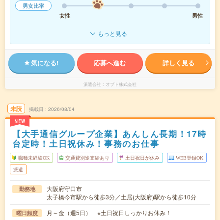
男女比率
女性
男性
もっと見る
気になる!
応募へ進む
詳しく見る
派遣会社
オプト株式会社
未読
掲載日
2026/08/04
NEW
【大手通信グループ企業】あんしん長期！17時
台定時！土日祝休み！事務のお仕事
職種未経験OK
交通費別途支給あり
土日祝日が休み
WEB登録OK
派遣
大阪府守口市
勤務地
太子橋今市駅から徒歩3分／土居(大阪府)駅から徒歩10分
月～金（週5日） ※土日祝日しっかりお休み！
曜日頻度