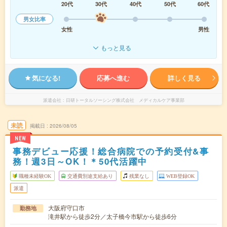
20代
30代
40代
50代
60代
男女比率
女性
男性
もっと見る
気になる!
応募へ進む
詳しく見る
派遣会社
日研トータルソーシング株式会社 メディカルケア事業部
未読
掲載日
2026/08/05
NEW
事務デビュー応援！総合病院での予約受付&事
務！週3日～OK！＊50代活躍中
職種未経験OK
交通費別途支給あり
残業なし
WEB登録OK
派遣
大阪府守口市
勤務地
滝井駅から徒歩2分／太子橋今市駅から徒歩6分