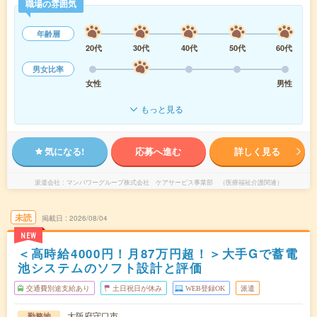
職場の雰囲気
年齢層
20代
30代
40代
50代
60代
男女比率
女性
男性
もっと見る
気になる!
応募へ進む
詳しく見る
派遣会社
マンパワーグループ株式会社 ケアサービス事業部 （医療福祉介護関連）
未読
掲載日
2026/08/04
NEW
＜高時給4000円！月87万円超！＞大手Gで蓄電
池システムのソフト設計と評価
交通費別途支給あり
土日祝日が休み
WEB登録OK
派遣
大阪府守口市
勤務地