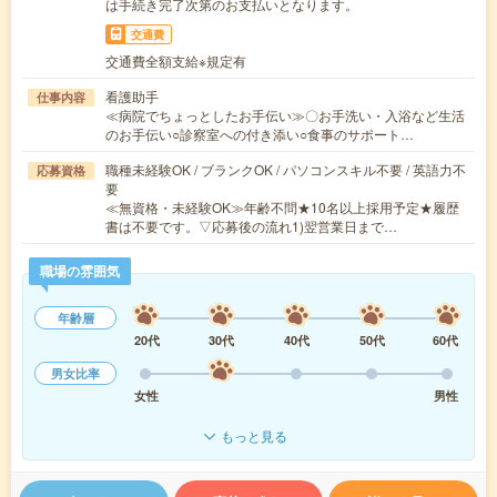
は手続き完了次第のお支払いとなります。
交通費
交通費全額支給※規定有
看護助手
仕事内容
≪病院でちょっとしたお手伝い≫〇お手洗い・入浴など生活
のお手伝い○診察室への付き添い○食事のサポート…
職種未経験OK / ブランクOK / パソコンスキル不要 / 英語力不
応募資格
要
≪無資格・未経験OK≫年齢不問★10名以上採用予定★履歴
書は不要です。▽応募後の流れ1)翌営業日まで…
職場の雰囲気
年齢層
20代
30代
40代
50代
60代
男女比率
女性
男性
もっと見る