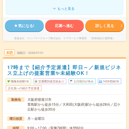
もっと見る
気になる!
応募へ進む
詳しく見る
派遣会社
マンパワーグループ株式会社 ケアサービス事業部 （医療福祉介護関連）
未読
掲載日
2026/07/31
17時まで【紹介予定派遣】即日～／新規ビジネ
ス立上げの提案営業✨未経験OK！
職種未経験OK
交通費別途支給あり
土日祝日が休み
WEB登録OK
正社員への紹介予定派遣
大阪府寝屋川市
勤務地
萱島駅から徒歩15分／大和田(大阪府)駅から徒歩28分／忍ケ
丘駅から徒歩35分
月～金曜日
曜日頻度
9:00～17:00（実働7時間）休憩60分
時間