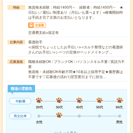
無資格未経験：時給1400円～ 経験者：時給1450円～ ★
時給
日払い／週払い制度あり（月払いも選べます）※稼働開始時
は手続き完了次第のお支払いとなります。
交通費
交通費支給※規定有
看護助手
仕事内容
≪病院でちょっとしたお手伝い≫○カルテ整理などの看護師
さんのお手伝い○シーツの交換やベッドメイキング…
職種未経験OK / ブランクOK / パソコンスキル不要 / 英語力不
応募資格
要
無資格・未経験OK年齢不問★10名以上採用予定★履歴書は
不要です▽応募後の流れ1)翌営業日までに担当…
職場の雰囲気
年齢層
20代
30代
40代
50代
60代
男女比率
女性
男性
もっと見る