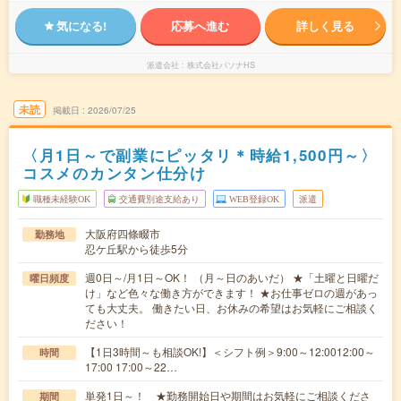
気になる!
応募へ進む
詳しく見る
派遣会社
株式会社パソナHS
未読
掲載日
2026/07/25
〈月1日～で副業にピッタリ＊時給1,500円～〉
コスメのカンタン仕分け
職種未経験OK
交通費別途支給あり
WEB登録OK
派遣
大阪府四條畷市
勤務地
忍ケ丘駅から徒歩5分
週0日～/月1日～OK！ （月～日のあいだ） ★「土曜と日曜だ
曜日頻度
け」など色々な働き方ができます！ ★お仕事ゼロの週があっ
ても大丈夫。 働きたい日、お休みの希望はお気軽にご相談く
ださい！
【1日3時間～も相談OK!】＜シフト例＞9:00～12:0012:00～
時間
17:00 17:00～22…
単発1日～！ ★勤務開始日や期間はお気軽にご相談くださ
期間