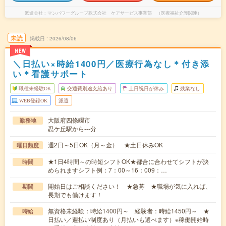
派遣会社
マンパワーグループ株式会社 ケアサービス事業部 （医療福祉介護関連）
未読
掲載日
2026/08/06
NEW
＼日払い×時給1400円／医療行為なし＊付き添
い＊看護サポート
職種未経験OK
交通費別途支給あり
土日祝日が休み
残業なし
WEB登録OK
派遣
大阪府四條畷市
勤務地
忍ケ丘駅から---分
週2日～5日OK（月～金） ★土日休みOK
曜日頻度
★1日4時間～の時短シフトOK★都合に合わせてシフトが決
時間
められますシフト例：7：00～16：009：…
開始日はご相談ください！ ★急募 ★職場が気に入れば、
期間
長期でも働けます！
無資格未経験：時給1400円～ 経験者：時給1450円～ ★
時給
日払い／週払い制度あり（月払いも選べます）※稼働開始時