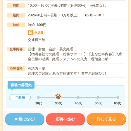
10:00～16:00(実働:5時間) (休憩60分) ※残業なし
時間
2026/9/上旬～長期（3カ月以上） ★9月～OK！
期間
時給1600円
時給
交通費
交通費支給
経理・財務・会計・英文経理
仕事内容
【物流会社での経理・総務サポート】【主な仕事内容】入出
金伝票の起票・経理システムへの入力・現預金出納…
英語力不要
応募資格
経理のご経験がある方歓迎です＊ 業界未経験OK！
職場の雰囲気
年齢層
20代
30代
40代
50代
60代
気になる!
応募へ進む
詳しく見る