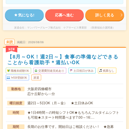
気になる!
応募へ進む
詳しく見る
派遣会社
マンパワーグループ株式会社 ケアサービス事業部 （医療福祉介護関連）
未読
掲載日
2026/08/06
NEW
【8月～OK！週2日～】食事の準備などできる
ことから看護助手＊週払いOK
職種未経験OK
交通費別途支給あり
土日祝日が休み
残業なし
WEB登録OK
派遣
大阪府四條畷市
勤務地
忍ケ丘駅から---分
週2日～5日OK（月～金） ★土日休みOK
曜日頻度
★1日4時間～の時短シフトOK★もちろんフルタイムシフト
時間
も可能★スタート時間選べます7:00～16:…
長期のお仕事です。開始日はご相談ください！ ★急募
期間