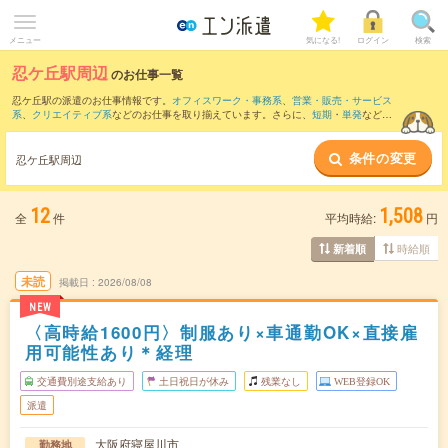
メニュー
気になる!
ログイン
検索
忍ケ丘駅周辺
のお仕事一覧
忍ケ丘駅の派遣のお仕事情報です。
オフィスワーク・事務系
、
営業・販売・サービス
系
、
クリエイティブ系
などのお仕事を取り揃えています。さらに、
短期
・
単発
などの
期間や、
職種未経験OK
などのこだわり条件で絞り込んでいただけます。
条件の変更
また、
京橋(大阪府)駅
・
大阪ビジネスパーク駅
・
茨木市駅
・
茨木駅
・
西三荘駅
など近隣
忍ケ丘駅周辺
駅のお仕事もご確認いただけます。
12
1,508
全
件
平均時給:
円
時給順
新着順
未読
掲載日
2026/08/08
NEW
〈高時給1600円〉制服あり×車通勤OK×直接雇
用可能性あり＊経理
交通費別途支給あり
土日祝日が休み
残業なし
WEB登録OK
派遣
大阪府寝屋川市
勤務地