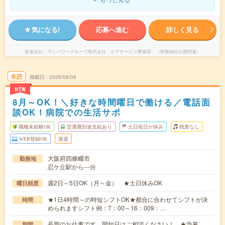
気になる!
応募へ進む
詳しく見る
派遣会社
マンパワーグループ株式会社 ケアサービス事業部 （医療福祉介護関連）
未読
掲載日
2026/08/06
NEW
8月～OK！＼好きな時間曜日で働ける／電話面
談OK！病院での生活サポ
職種未経験OK
交通費別途支給あり
土日祝日が休み
残業なし
WEB登録OK
派遣
大阪府四條畷市
勤務地
忍ケ丘駅から---分
週2日～5日OK（月～金） ★土日休みOK
曜日頻度
★1日4時間～の時短シフトOK★都合に合わせてシフトが決
時間
められますシフト例：7：00～16：009：…
長期のお仕事です。開始日はご相談ください！ ★急募
期間