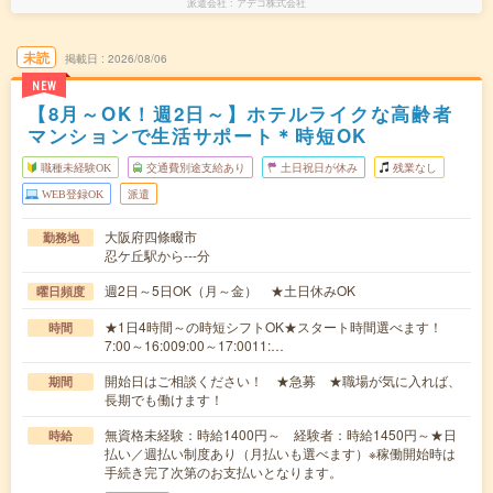
派遣会社
アデコ株式会社
未読
掲載日
2026/08/06
NEW
【8月～OK！週2日～】ホテルライクな高齢者
マンションで生活サポート＊時短OK
職種未経験OK
交通費別途支給あり
土日祝日が休み
残業なし
WEB登録OK
派遣
大阪府四條畷市
勤務地
忍ケ丘駅から---分
週2日～5日OK（月～金） ★土日休みOK
曜日頻度
★1日4時間～の時短シフトOK★スタート時間選べます！
時間
7:00～16:009:00～17:0011:…
開始日はご相談ください！ ★急募 ★職場が気に入れば、
期間
長期でも働けます！
無資格未経験：時給1400円～ 経験者：時給1450円～★日
時給
払い／週払い制度あり（月払いも選べます）※稼働開始時は
手続き完了次第のお支払いとなります。