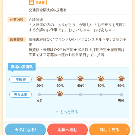
交通費
交通費全額支給※規定有
介護関連
仕事内容
＊入居者の方の「ありがとう」が嬉しい＊お年寄りを笑顔に
する介護のお仕事です。おじいちゃん、おばあちゃ…
職種未経験OK / ブランクOK / パソコンスキル不要 / 英語力不
応募資格
要
無資格・未経験OK年齢不問★10名以上採用予定★履歴書は
不要です▽応募後の流れ1)翌営業日までに担当…
職場の雰囲気
年齢層
20代
30代
40代
50代
60代
男女比率
女性
男性
もっと見る
気になる!
応募へ進む
詳しく見る