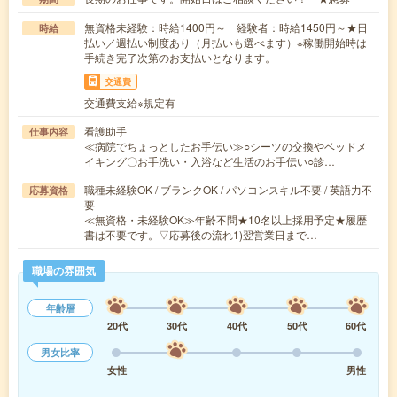
無資格未経験：時給1400円～ 経験者：時給1450円～★日
時給
払い／週払い制度あり（月払いも選べます）※稼働開始時は
手続き完了次第のお支払いとなります。
交通費
交通費支給※規定有
看護助手
仕事内容
≪病院でちょっとしたお手伝い≫○シーツの交換やベッドメ
イキング〇お手洗い・入浴など生活のお手伝い○診…
職種未経験OK / ブランクOK / パソコンスキル不要 / 英語力不
応募資格
要
≪無資格・未経験OK≫年齢不問★10名以上採用予定★履歴
書は不要です。▽応募後の流れ1)翌営業日まで…
職場の雰囲気
年齢層
20代
30代
40代
50代
60代
男女比率
女性
男性