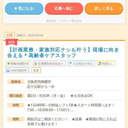
気になる!
応募へ進む
詳しく見る
派遣会社
リバティー株式会社
未読
掲載日
2026/08/06
NEW
【計画業務・家族対応ナシも叶う】現場に向き
合える＊高齢者ケアスタッフ
職種未経験OK
交通費別途支給あり
土日祝日が休み
残業なし
WEB登録OK
派遣
大阪府四條畷市
勤務地
忍ケ丘駅から---分
週2日～5日OK（月～金） ★土日休みOK
曜日頻度
★1日4時間～の時短シフトOK★スタート時間選べます！
時間
7:00～16:009:00～17:0011:…
開始日はご相談ください！ ★急募 ★職場が気に入れば、
期間
長期でも働けます！