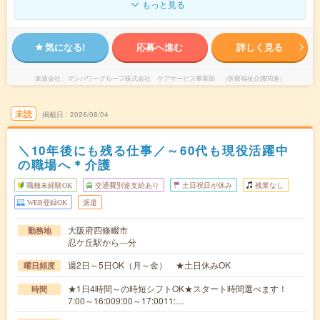
もっと見る
気になる!
応募へ進む
詳しく見る
派遣会社
マンパワーグループ株式会社 ケアサービス事業部 （医療福祉介護関連）
未読
掲載日
2026/08/04
＼10年後にも残る仕事／～60代も現役活躍中
の職場へ＊介護
職種未経験OK
交通費別途支給あり
土日祝日が休み
残業なし
WEB登録OK
派遣
大阪府四條畷市
勤務地
忍ケ丘駅から---分
週2日～5日OK（月～金） ★土日休みOK
曜日頻度
★1日4時間～の時短シフトOK★スタート時間選べます！
時間
7:00～16:009:00～17:0011:…