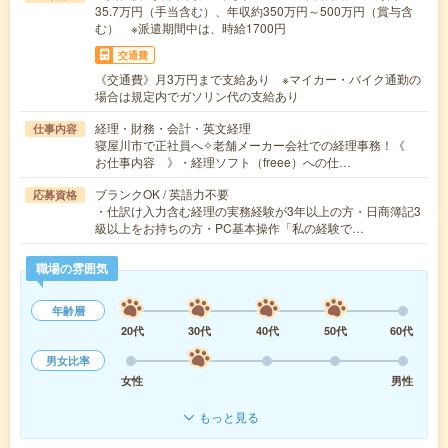
35.7万円（手当含む）、年収約350万円～500万円（賞与含
む） ※派遣期間中は、時給1700円
交通費
《交通費》月3万円まで支給あり ※マイカー・バイク通勤の
場合は規定内でガソリン代の支給あり
経理・財務・会計・英文経理
仕事内容
寝屋川市で正社員へ✧老舗メーカー会社での経理事務！《
お仕事内容 》・経理ソフト（freee）への仕…
ブランクOK / 英語力不要
応募資格
・仕訳け入力含む経理の実務経験が3年以上の方・日商簿記3
級以上をお持ちの方・PC基本操作「私の経験で…
職場の雰囲気
年齢層
20代
30代
40代
50代
60代
男女比率
女性
男性
もっと見る