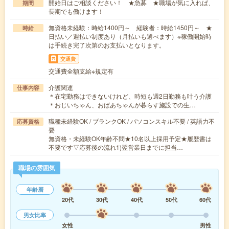
開始日はご相談ください！ ★急募 ★職場が気に入れば、
期間
長期でも働けます！
無資格未経験：時給1400円～ 経験者：時給1450円～ ★
時給
日払い／週払い制度あり（月払いも選べます）※稼働開始時
は手続き完了次第のお支払いとなります。
交通費
交通費全額支給※規定有
介護関連
仕事内容
＊在宅勤務はできないけれど、時短も週2日勤務も叶う介護
＊おじいちゃん、おばあちゃんが暮らす施設での生…
職種未経験OK / ブランクOK / パソコンスキル不要 / 英語力不
応募資格
要
無資格・未経験OK年齢不問★10名以上採用予定★履歴書は
不要です▽応募後の流れ1)翌営業日までに担当…
職場の雰囲気
年齢層
20代
30代
40代
50代
60代
男女比率
女性
男性