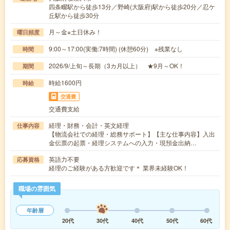
四条畷駅から徒歩13分／野崎(大阪府)駅から徒歩20分／忍ケ
丘駅から徒歩30分
月～金※土日休み！
曜日頻度
9:00～17:00(実働:7時間) (休憩60分) ※残業なし
時間
2026/9/上旬～長期（3カ月以上） ★9月～OK！
期間
時給1600円
時給
交通費
交通費支給
経理・財務・会計・英文経理
仕事内容
【物流会社での経理・総務サポート】【主な仕事内容】入出
金伝票の起票・経理システムへの入力・現預金出納…
英語力不要
応募資格
経理のご経験がある方歓迎です＊ 業界未経験OK！
職場の雰囲気
年齢層
20代
30代
40代
50代
60代