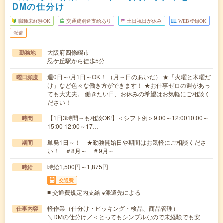
DMの仕分け
職種未経験OK
交通費別途支給あり
土日祝日が休み
WEB登録OK
派遣
大阪府四條畷市
勤務地
忍ケ丘駅から徒歩5分
週0日～/月1日～OK！ （月～日のあいだ） ★「火曜と木曜だ
曜日頻度
け」など色々な働き方ができます！ ★お仕事ゼロの週があっ
ても大丈夫。 働きたい日、お休みの希望はお気軽にご相談く
ださい！
【1日3時間～も相談OK!】＜シフト例＞9:00～12:0010:00～
時間
15:00 12:00～17…
単発1日～！ ★勤務開始日や期間はお気軽にご相談くださ
期間
い！ ＃8月～ ＃9月～
時給1,500円～1,875円
時給
交通費
■ 交通費規定内支給 ※派遣先による
軽作業（仕分け・ピッキング・検品、商品管理）
仕事内容
＼DMの仕分け／＜とってもシンプルなので未経験でも安