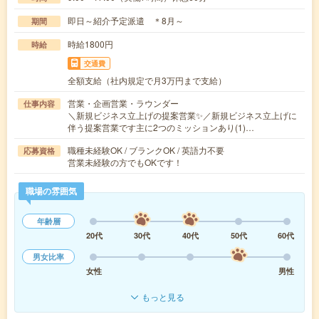
即日～紹介予定派遣 ＊8月～
期間
時給1800円
時給
交通費
全額支給（社内規定で月3万円まで支給）
営業・企画営業・ラウンダー
仕事内容
＼新規ビジネス立上げの提案営業✨／新規ビジネス立上げに
伴う提案営業です主に2つのミッションあり(1)…
職種未経験OK / ブランクOK / 英語力不要
応募資格
営業未経験の方でもOKです！
職場の雰囲気
年齢層
20代
30代
40代
50代
60代
男女比率
女性
男性
もっと見る