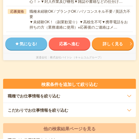
心！＞▼封入作業及び梱包▼雑誌や書籍などの仕分け…
職種未経験OK / ブランクOK / パソコンスキル不要 / 英語力不
応募資格
要
▼未経験OK！（副業歓迎☆）▼高校生不可▼携帯電話をお
持ちの方（業務連絡に使用）※応募後のご連絡はメ…
気になる!
応募へ進む
詳しく見る
派遣会社
株式会社バイトレ（キャムコムグループ）
検索条件を追加して絞り込む
職種
でお仕事情報を絞り込む
こだわり
でお仕事情報を絞り込む
他の検索結果ページを見る