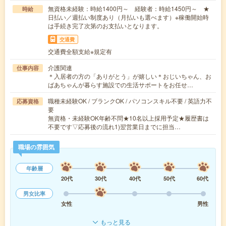
無資格未経験：時給1400円～ 経験者：時給1450円～ ★
時給
日払い／週払い制度あり（月払いも選べます）※稼働開始時
は手続き完了次第のお支払いとなります。
交通費
交通費全額支給※規定有
介護関連
仕事内容
＊入居者の方の「ありがとう」が嬉しい＊おじいちゃん、お
ばあちゃんが暮らす施設での生活サポートをお任せ…
職種未経験OK / ブランクOK / パソコンスキル不要 / 英語力不
応募資格
要
無資格・未経験OK年齢不問★10名以上採用予定★履歴書は
不要です▽応募後の流れ1)翌営業日までに担当…
職場の雰囲気
年齢層
20代
30代
40代
50代
60代
男女比率
女性
男性
もっと見る