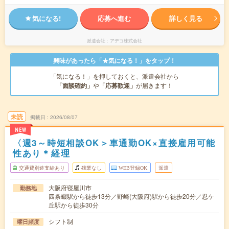
気になる!
応募へ進む
詳しく見る
派遣会社
アデコ株式会社
興味があったら「★気になる！」をタップ！
「気になる！」を押しておくと、派遣会社から
「面談確約」
や
「応募歓迎」
が届きます！
未読
掲載日
2026/08/07
NEW
〈週3～時短相談OK＞車通勤OK×直接雇用可能
性あり＊経理
交通費別途支給あり
残業なし
WEB登録OK
派遣
大阪府寝屋川市
勤務地
四条畷駅から徒歩13分／野崎(大阪府)駅から徒歩20分／忍ケ
丘駅から徒歩30分
シフト制
曜日頻度