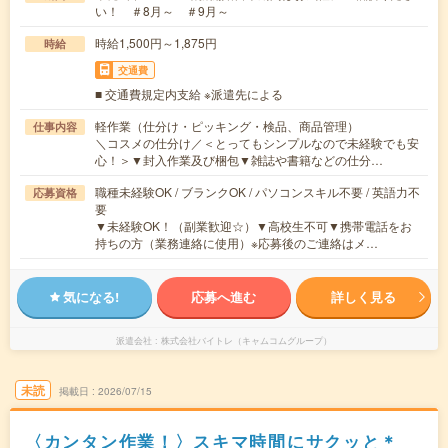
い！ ＃8月～ ＃9月～
時給1,500円～1,875円
時給
交通費
■ 交通費規定内支給 ※派遣先による
軽作業（仕分け・ピッキング・検品、商品管理）
仕事内容
＼コスメの仕分け／＜とってもシンプルなので未経験でも安
心！＞▼封入作業及び梱包▼雑誌や書籍などの仕分…
職種未経験OK / ブランクOK / パソコンスキル不要 / 英語力不
応募資格
要
▼未経験OK！（副業歓迎☆）▼高校生不可▼携帯電話をお
持ちの方（業務連絡に使用）※応募後のご連絡はメ…
気になる!
応募へ進む
詳しく見る
派遣会社
株式会社バイトレ（キャムコムグループ）
未読
掲載日
2026/07/15
〈カンタン作業！〉スキマ時間にサクッと＊