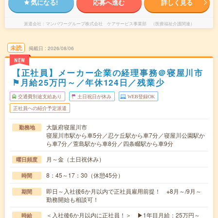
気になる!
応募へ進む
詳しく見る
派遣会社
マンパワーグループ株式会社 ケアサービス事業部 （医療福祉介護関連）
未読
掲載日
2026/08/06
NEW
【正社員】メーカー企業の経理事務＠寝屋川市
⚑月給25万円～／年休124日／残業少
交通費別途支給あり
土日祝日が休み
WEB登録OK
正社員への紹介予定派遣
大阪府寝屋川市
勤務地
寝屋川市駅から車5分／忍ケ丘駅から車7分／寝屋川公園駅か
ら車7分／萱島駅から車8分／四条畷駅から車9分
月～金（土日祝休み）
曜日頻度
8：45～17：30（休憩45分）
時間
即日～入社後6か月以内で正社員雇用前提！ ※8月～/9月～
期間
勤務開始も相談可！
＜入社後6か月以内に正社員！＞ ▶1年目月給：25万円～
時給