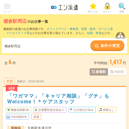
メニュー
気になる!
ログイン
検索
棚倉駅周辺
のお仕事一覧
棚倉駅の派遣のお仕事情報です。
オフィスワーク・事務系
、
営業・販売・サービス系
、
クリエイティブ系
などのお仕事を取り揃えています。さらに、
短期
・
単発
などの期
間や、
職種未経験OK
などのこだわり条件で絞り込んでいただけます。
条件の変更
また、
大久保(京都府)駅
・
長尾(大阪府)駅
・
奈良駅
・
宇治(奈良線)駅
・
藤阪駅
など近隣
棚倉駅周辺
駅のお仕事もご確認いただけます。
6
1,417
全
件
平均時給:
円
時給順
新着順
未読
掲載日
2026/08/08
NEW
「ワガママ」「キャリア相談」「グチ」も
Welcome！＊ケアスタッフ
職種未経験OK
交通費別途支給あり
土日祝日が休み
残業なし
WEB登録OK
派遣
京都府木津川市
勤務地