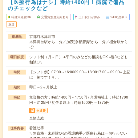
【医療行為はナシ】時給1400円！病院で備品
のチェックなど
職種未経験OK
交通費別途支給あり
土日祝日が休み
WEB登録OK
派遣
京都府木津川市
勤務地
木津川台駅から---分／加茂(京都府)駅から---分／棚倉駅から--
-分
シフト制（月～日） ※平日のみなどの相談もOK ※週3なども
曜日頻度
相談OK
【シフト例】07:00～16:0009:00～18:0017:00～09:00※ 上記
時間
は一例です！そ…
即日～2ヶ月以上
期間
無資格の方：時給1400円～1750円 / 介護福祉士：時給1700
時給
円～2125円 / 初任者以上：時給1500円～1875円
交通費
全額支給
看護助手
仕事内容
＼無資格・未経験OKの看護助手／医療行為は一切行わない