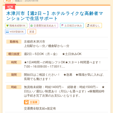
未読
掲載日
2026/08/06
NEW
木津川市【週2日～】ホテルライクな高齢者マ
ンションで生活サポート
職種未経験OK
交通費別途支給あり
土日祝日が休み
残業なし
WEB登録OK
派遣
京都府木津川市
勤務地
上狛駅から---分／棚倉駅から---分
週2日～5日OK（月～金） ★土日休みOK
曜日頻度
★1日4時間～の時短シフトOK★スタート時間選べます！
時間
7:00～16:009:00～17:0011:…
開始日はご相談ください！ ★急募 ★職場が気に入れば、
期間
長期でも働けます！
無資格未経験：時給1400円～ 経験者：時給1500円～ ★
時給
日払い／週払い制度あり（月払いも選べます）※稼働開始時
は手続き完了次第のお支払いとなります。
交通費
交通費全額支給※規定有