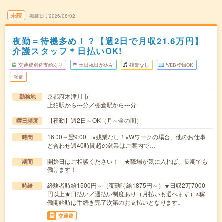
未読
掲載日
2026/08/02
夜勤＝待機多め！？【週2日で月収21.6万円】
介護スタッフ＊日払いOK!
交通費別途支給あり
土日祝日が休み
残業なし
WEB登録OK
派遣
京都府木津川市
勤務地
上狛駅から---分／棚倉駅から---分
【夜勤】週2日～OK（月～金の間）
曜日頻度
16:00～翌9:00 ※残業なし！※Wワークの場合、他のお仕事
時間
と合わせ週40時間超の就業はご案内で…
開始日はご相談ください！ ★職場が気に入れば、長期でも
期間
働けます！
経験者時給1500円～（夜勤時給1875円～）★日収2万7000
時給
円以上★日払い／週払い制度あり（月払いも選べます）※稼
働開始時は手続き完了次第のお支払いとなります。
交通費