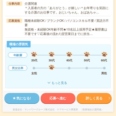
介護関連
仕事内容
＊入居者の方の「ありがとう」が嬉しい＊お年寄りを笑顔に
する介護のお仕事です。おじいちゃん、おばあちゃ…
職種未経験OK / ブランクOK / パソコンスキル不要 / 英語力不
応募資格
要
無資格・未経験OK年齢不問★10名以上採用予定★履歴書は
不要です▽応募後の流れ1)翌営業日までに担当…
職場の雰囲気
年齢層
20代
30代
40代
50代
60代
男女比率
女性
男性
もっと見る
気になる!
応募へ進む
詳しく見る
派遣会社
マンパワーグループ株式会社 ケアサービス事業部 （医療福祉介護関連）