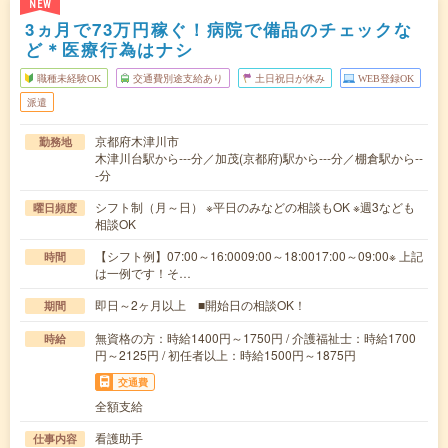
NEW
3ヵ月で73万円稼ぐ！病院で備品のチェックな
ど＊医療行為はナシ
職種未経験OK
交通費別途支給あり
土日祝日が休み
WEB登録OK
派遣
京都府木津川市
勤務地
木津川台駅から---分／加茂(京都府)駅から---分／棚倉駅から--
-分
シフト制（月～日） ※平日のみなどの相談もOK ※週3なども
曜日頻度
相談OK
【シフト例】07:00～16:0009:00～18:0017:00～09:00※ 上記
時間
は一例です！そ…
即日～2ヶ月以上 ■開始日の相談OK！
期間
無資格の方：時給1400円～1750円 / 介護福祉士：時給1700
時給
円～2125円 / 初任者以上：時給1500円～1875円
交通費
全額支給
看護助手
仕事内容