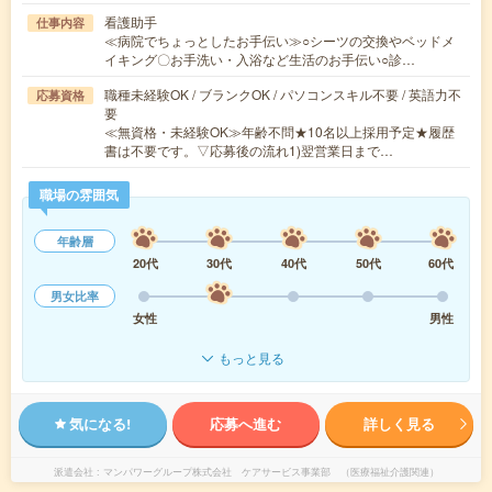
看護助手
仕事内容
≪病院でちょっとしたお手伝い≫○シーツの交換やベッドメ
イキング〇お手洗い・入浴など生活のお手伝い○診…
職種未経験OK / ブランクOK / パソコンスキル不要 / 英語力不
応募資格
要
≪無資格・未経験OK≫年齢不問★10名以上採用予定★履歴
書は不要です。▽応募後の流れ1)翌営業日まで…
職場の雰囲気
年齢層
20代
30代
40代
50代
60代
男女比率
女性
男性
もっと見る
気になる!
応募へ進む
詳しく見る
派遣会社
マンパワーグループ株式会社 ケアサービス事業部 （医療福祉介護関連）