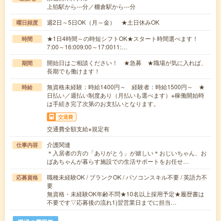
上狛駅から---分／棚倉駅から---分
週2日～5日OK（月～金） ★土日休みOK
曜日頻度
★1日4時間～の時短シフトOK★スタート時間選べます！
時間
7:00～16:009:00～17:0011:…
開始日はご相談ください！ ★急募 ★職場が気に入れば、
期間
長期でも働けます！
無資格未経験：時給1400円～ 経験者：時給1500円～ ★
時給
日払い／週払い制度あり（月払いも選べます）※稼働開始時
は手続き完了次第のお支払いとなります。
交通費
交通費全額支給※規定有
介護関連
仕事内容
＊入居者の方の「ありがとう」が嬉しい＊おじいちゃん、お
ばあちゃんが暮らす施設での生活サポートをお任せ…
職種未経験OK / ブランクOK / パソコンスキル不要 / 英語力不
応募資格
要
無資格・未経験OK年齢不問★10名以上採用予定★履歴書は
不要です▽応募後の流れ1)翌営業日までに担当…