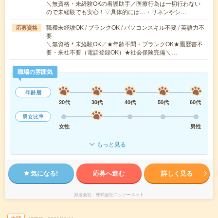
＼無資格・未経験OKの看護助手／医療行為は一切行わない
ので未経験でも安心！▽具体的には…・リネンやシ…
職種未経験OK / ブランクOK / パソコンスキル不要 / 英語力不
応募資格
要
＼無資格＊未経験OK／★年齢不問・ブランクOK★履歴書不
要・来社不要（電話登録OK）★社会保険完備＼…
職場の雰囲気
年齢層
20代
30代
40代
50代
60代
男女比率
女性
男性
もっと見る
気になる!
応募へ進む
詳しく見る
派遣会社
株式会社ニッソーネット