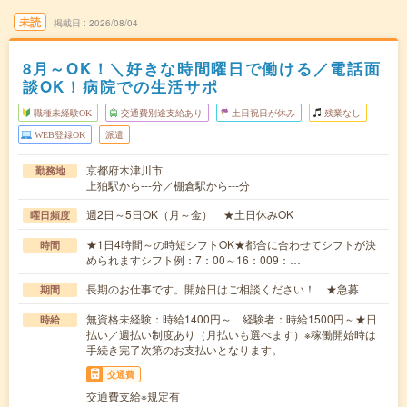
未読
掲載日
2026/08/04
8月～OK！＼好きな時間曜日で働ける／電話面
談OK！病院での生活サポ
職種未経験OK
交通費別途支給あり
土日祝日が休み
残業なし
WEB登録OK
派遣
京都府木津川市
勤務地
上狛駅から---分／棚倉駅から---分
週2日～5日OK（月～金） ★土日休みOK
曜日頻度
★1日4時間～の時短シフトOK★都合に合わせてシフトが決
時間
められますシフト例：7：00～16：009：…
長期のお仕事です。開始日はご相談ください！ ★急募
期間
無資格未経験：時給1400円～ 経験者：時給1500円～★日
時給
払い／週払い制度あり（月払いも選べます）※稼働開始時は
手続き完了次第のお支払いとなります。
交通費
交通費支給※規定有