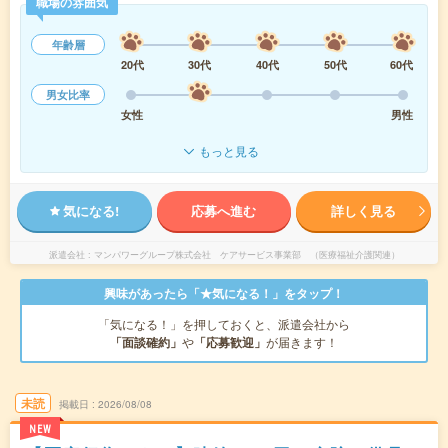
職場の雰囲気
年齢層
20代
30代
40代
50代
60代
男女比率
女性
男性
もっと見る
気になる!
応募へ進む
詳しく見る
派遣会社
マンパワーグループ株式会社 ケアサービス事業部 （医療福祉介護関連）
興味があったら「★気になる！」をタップ！
「気になる！」を押しておくと、派遣会社から
「面談確約」
や
「応募歓迎」
が届きます！
未読
掲載日
2026/08/08
NEW