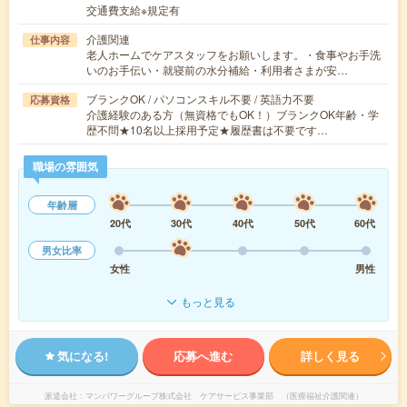
交通費支給※規定有
介護関連
仕事内容
老人ホームでケアスタッフをお願いします。・食事やお手洗
いのお手伝い・就寝前の水分補給・利用者さまが安…
ブランクOK / パソコンスキル不要 / 英語力不要
応募資格
介護経験のある方（無資格でもOK！）ブランクOK年齢・学
歴不問★10名以上採用予定★履歴書は不要です…
職場の雰囲気
年齢層
20代
30代
40代
50代
60代
男女比率
女性
男性
もっと見る
気になる!
応募へ進む
詳しく見る
派遣会社
マンパワーグループ株式会社 ケアサービス事業部 （医療福祉介護関連）