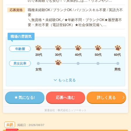
ので未経験でも安心！▽具体的には…・リネンやシ…
職種未経験OK / ブランクOK / パソコンスキル不要 / 英語力不
応募資格
要
＼無資格＊未経験OK／★年齢不問・ブランクOK★履歴書不
要・来社不要（電話登録OK）★社会保険完備＼…
職場の雰囲気
年齢層
20代
30代
40代
50代
60代
男女比率
女性
男性
もっと見る
気になる!
応募へ進む
詳しく見る
派遣会社
株式会社ニッソーネット
未読
掲載日
2026/08/07