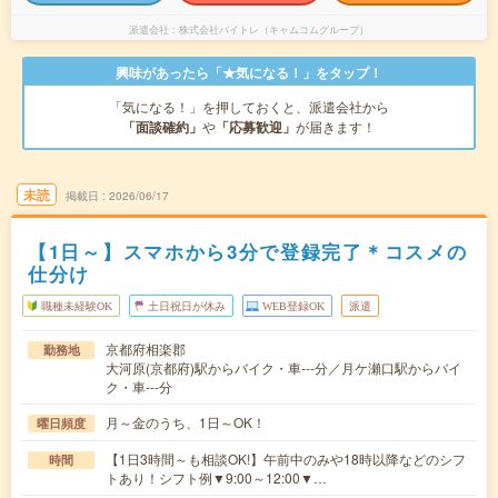
派遣会社
株式会社バイトレ（キャムコムグループ）
興味があったら「★気になる！」をタップ！
「気になる！」を押しておくと、派遣会社から
「面談確約」
や
「応募歓迎」
が届きます！
未読
掲載日
2026/06/17
【1日～】スマホから3分で登録完了＊コスメの
仕分け
職種未経験OK
土日祝日が休み
WEB登録OK
派遣
京都府相楽郡
勤務地
大河原(京都府)駅からバイク・車---分／月ケ瀬口駅からバイ
ク・車---分
月～金のうち、1日～OK！
曜日頻度
【1日3時間～も相談OK!】午前中のみや18時以降などのシフ
時間
トあり！シフト例▼9:00～12:00▼…