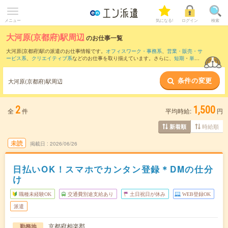
メニュー
気になる!
ログイン
検索
大河原(京都府)駅周辺
のお仕事一覧
大河原(京都府)駅の派遣のお仕事情報です。
オフィスワーク・事務系
、
営業・販売・サ
ービス系
、
クリエイティブ系
などのお仕事を取り揃えています。さらに、
短期
・
単発
などの期間や、
職種未経験OK
などのこだわり条件で絞り込んでいただけます。
条件の変更
また、
加茂(京都府)駅
・
信楽駅
・
月ケ瀬口駅
・
笠置駅
など近隣駅のお仕事もご確認いた
大河原(京都府)駅周辺
だけます。
2
1,500
全
件
平均時給:
円
時給順
新着順
未読
掲載日
2026/06/26
日払いOK！スマホでカンタン登録＊DMの仕分
け
職種未経験OK
交通費別途支給あり
土日祝日が休み
WEB登録OK
派遣
京都府相楽郡
勤務地