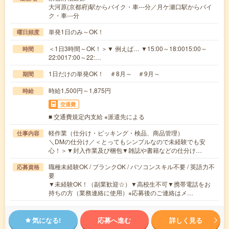
大河原(京都府)駅からバイク・車---分／月ケ瀬口駅からバイ
ク・車---分
単発1日のみ～OK！
曜日頻度
＜1日3時間～OK！＞▼ 例えば… ▼15:00～18:0015:00～
時間
22:0017:00～22:…
1日だけの単発OK！ ＃8月～ ＃9月～
期間
時給1,500円～1,875円
時給
交通費
■ 交通費規定内支給 ※派遣先による
軽作業（仕分け・ピッキング・検品、商品管理）
仕事内容
＼DMの仕分け／＜とってもシンプルなので未経験でも安
心！＞▼封入作業及び梱包▼雑誌や書籍などの仕分け…
職種未経験OK / ブランクOK / パソコンスキル不要 / 英語力不
応募資格
要
▼未経験OK！（副業歓迎☆）▼高校生不可▼携帯電話をお
持ちの方（業務連絡に使用）※応募後のご連絡はメ…
気になる!
応募へ進む
詳しく見る