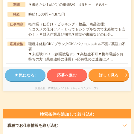
▼働きたい1日だけの単発OK ＃8月～ ＃9月～
期間
時給1,500円～1,875円
時給
軽作業（仕分け・ピッキング・検品、商品管理）
仕事内容
＼コスメの仕分け／＜とってもシンプルなので未経験でも安
心！＞▼封入作業及び梱包▼雑誌や書籍などの仕分…
職種未経験OK / ブランクOK / パソコンスキル不要 / 英語力不
応募資格
要
▼未経験OK！（副業歓迎☆）▼高校生不可▼携帯電話をお
持ちの方（業務連絡に使用）※応募後のご連絡はメ…
気になる!
応募へ進む
詳しく見る
派遣会社
株式会社バイトレ（キャムコムグループ）
検索条件を追加して絞り込む
職種
でお仕事情報を絞り込む