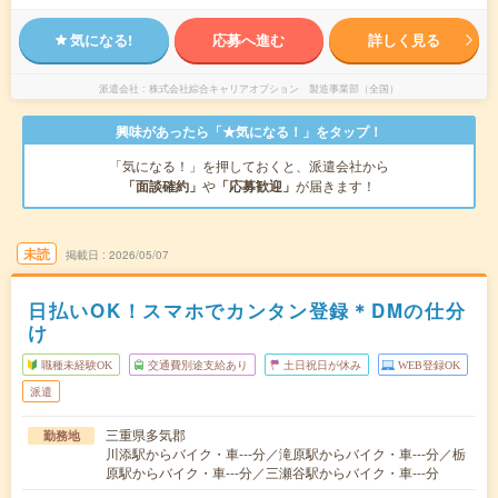
気になる!
応募へ進む
詳しく見る
派遣会社
株式会社綜合キャリアオプション 製造事業部（全国）
興味があったら「★気になる！」をタップ！
「気になる！」を押しておくと、派遣会社から
「面談確約」
や
「応募歓迎」
が届きます！
未読
掲載日
2026/05/07
日払いOK！スマホでカンタン登録＊DMの仕分
け
職種未経験OK
交通費別途支給あり
土日祝日が休み
WEB登録OK
派遣
三重県多気郡
勤務地
川添駅からバイク・車---分／滝原駅からバイク・車---分／栃
原駅からバイク・車---分／三瀬谷駅からバイク・車---分