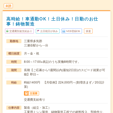
未読
高時給！車通勤OK！土日休み！日勤のお仕
事！鋳物製造
交通費別途支給あり
土日祝日が休み
WEB登録OK
派遣
三重県多気郡
勤務地
三瀬谷駅から---分
月～金・祝
曜日頻度
8:00～17:00※表記のうち実働8時間です。
時間
長期【ご応募から1週間以内(最短2日目)のスピード就業が可
期間
能】即日～
時給1400円 【月収例】224,000円～(割増含まず／20日計
時給
算)
交通費
交通費支給有り
製造（組立・加工）
仕事内容
工業用ミシン製造、鋳物製造工程での材料投入、型枠作り、