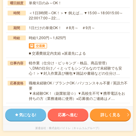
単発1日のみ～OK！
曜日頻度
＜1日3時間～OK！＞▼ 例えば… ▼15:00～18:0015:00～
時間
22:0017:00～22:…
1日だけの単発OK！ ＃8月～ ＃9月～
期間
時給1,200円～1,625円
時給
交通費
■ 交通費規定内支給 ※派遣先による
軽作業（仕分け・ピッキング・検品、商品管理）
仕事内容
＼DMの仕分け／＜とってもシンプルなので未経験でも安
心！＞▼封入作業及び梱包▼雑誌や書籍などの仕分け…
職種未経験OK / ブランクOK / パソコンスキル不要 / 英語力不
応募資格
要
▼未経験OK！（副業歓迎☆）▼高校生不可▼携帯電話をお
持ちの方（業務連絡に使用）※応募後のご連絡はメ…
気になる!
応募へ進む
詳しく見る
派遣会社
株式会社バイトレ（キャムコムグループ）