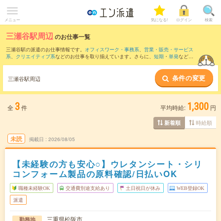
メニュー
気になる!
ログイン
検索
三瀬谷駅周辺
のお仕事一覧
三瀬谷駅の派遣のお仕事情報です。
オフィスワーク・事務系
、
営業・販売・サービス
系
、
クリエイティブ系
などのお仕事を取り揃えています。さらに、
短期
・
単発
などの
期間や、
職種未経験OK
などのこだわり条件で絞り込んでいただけます。
条件の変更
また、
川添駅
・
滝原駅
・
栃原駅
・
阿曽駅
・
伊勢柏崎駅
など近隣駅のお仕事もご確認い
三瀬谷駅周辺
ただけます。
3
1,300
全
件
平均時給:
円
時給順
新着順
未読
掲載日
2026/08/05
【未経験の方も安心○】ウレタンシート・シリ
コンフォーム製品の原料確認/日払いOK
職種未経験OK
交通費別途支給あり
土日祝日が休み
WEB登録OK
派遣
三重県松阪市
勤務地