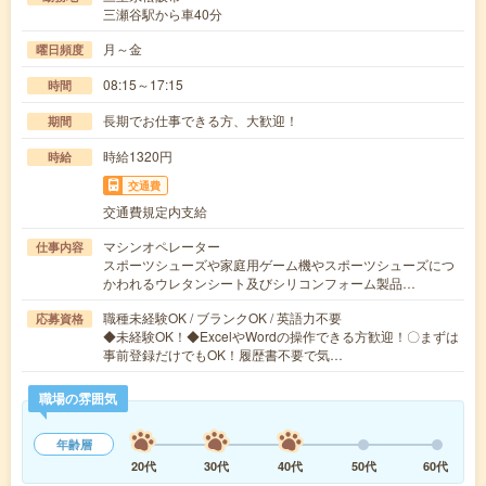
三瀬谷駅から車40分
月～金
曜日頻度
08:15～17:15
時間
長期でお仕事できる方、大歓迎！
期間
時給1320円
時給
交通費
交通費規定内支給
マシンオペレーター
仕事内容
スポーツシューズや家庭用ゲーム機やスポーツシューズにつ
かわれるウレタンシート及びシリコンフォーム製品…
職種未経験OK / ブランクOK / 英語力不要
応募資格
◆未経験OK！◆ExcelやWordの操作できる方歓迎！〇まずは
事前登録だけでもOK！履歴書不要で気…
職場の雰囲気
年齢層
20代
30代
40代
50代
60代