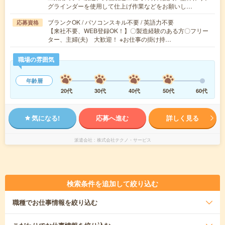
グラインダーを使用して仕上げ作業などをお願いし…
ブランクOK / パソコンスキル不要 / 英語力不要
応募資格
【来社不要、WEB登録OK！】〇製造経験のある方〇フリー
ター、主婦(夫) 大歓迎！ ※お仕事の掛け持…
職場の雰囲気
年齢層
20代
30代
40代
50代
60代
気になる!
応募へ進む
詳しく見る
派遣会社
株式会社テクノ・サービス
検索条件を追加して絞り込む
職種
でお仕事情報を絞り込む