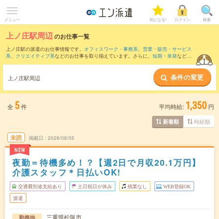
メニュー
気になる!
ログイン
検索
上ノ庄駅周辺
のお仕事一覧
上ノ庄駅の派遣のお仕事情報です。
オフィスワーク・事務系
、
営業・販売・サービス
系
、
クリエイティブ系
などのお仕事を取り揃えています。さらに、
短期
・
単発
などの
期間や、
職種未経験OK
などのこだわり条件で絞り込んでいただけます。
条件の変更
また、
津新町駅
・
松阪駅
・
久居駅
・
東松阪駅
・
伊勢中川駅
など近隣駅のお仕事もご確
上ノ庄駅周辺
認いただけます。
5
1,350
全
件
平均時給:
円
時給順
新着順
未読
掲載日
2026/08/05
NEW
夜勤＝待機多め！？【週2日で月収20.1万円】
介護スタッフ＊日払いOK!
交通費別途支給あり
土日祝日が休み
残業なし
WEB登録OK
派遣
三重県松阪市
勤務地