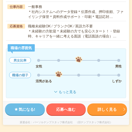
一般事務
仕事内容
＊社内システムへのデータ登録＊伝票作成、押印依頼、ファ
イリング保管＊資料作成サポート・印刷＊電話応対…
職種未経験OK / ブランクOK / 英語力不要
応募資格
＊未経験の方歓迎＊未経験の方でも安心スタート！・登録
時、キャリアを一緒に考える面談（電話面談の場合）…
職場の雰囲気
男女比率
女性
男性
職場の様子
活気がある
しずか
もっと見る
気になる!
応募へ進む
詳しく見る
派遣会社
パーソルテンプスタッフ株式会社 （旧テンプスタッフ株式会社）