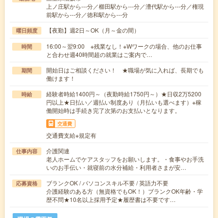
上ノ庄駅から---分／櫛田駅から---分／漕代駅から---分／権現
前駅から---分／徳和駅から---分
【夜勤】週2日～OK（月～金の間）
曜日頻度
16:00～翌9:00 ※残業なし！※Wワークの場合、他のお仕事
時間
と合わせ週40時間超の就業はご案内で…
開始日はご相談ください！ ★職場が気に入れば、長期でも
期間
働けます！
経験者時給1400円～（夜勤時給1750円～）★日収2万5200
時給
円以上★日払い／週払い制度あり（月払いも選べます）※稼
働開始時は手続き完了次第のお支払いとなります。
交通費
交通費支給※規定有
介護関連
仕事内容
老人ホームでケアスタッフをお願いします。・食事やお手洗
いのお手伝い・就寝前の水分補給・利用者さまが安…
ブランクOK / パソコンスキル不要 / 英語力不要
応募資格
介護経験のある方（無資格でもOK！）ブランクOK年齢・学
歴不問★10名以上採用予定★履歴書は不要です…