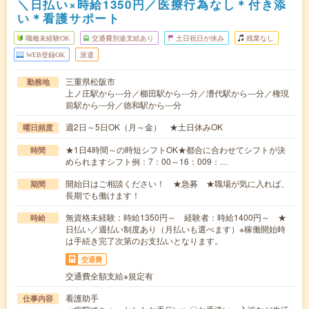
＼日払い×時給1350円／医療行為なし＊付き添
い＊看護サポート
職種未経験OK
交通費別途支給あり
土日祝日が休み
残業なし
WEB登録OK
派遣
三重県松阪市
勤務地
上ノ庄駅から---分／櫛田駅から---分／漕代駅から---分／権現
前駅から---分／徳和駅から---分
週2日～5日OK（月～金） ★土日休みOK
曜日頻度
★1日4時間～の時短シフトOK★都合に合わせてシフトが決
時間
められますシフト例：7：00～16：009：…
開始日はご相談ください！ ★急募 ★職場が気に入れば、
期間
長期でも働けます！
無資格未経験：時給1350円～ 経験者：時給1400円～ ★
時給
日払い／週払い制度あり（月払いも選べます）※稼働開始時
は手続き完了次第のお支払いとなります。
交通費
交通費全額支給※規定有
看護助手
仕事内容