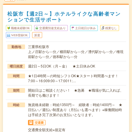
松阪市【週2日～】ホテルライクな高齢者マン
ションで生活サポート
職種未経験OK
交通費別途支給あり
土日祝日が休み
残業なし
WEB登録OK
派遣
三重県松阪市
勤務地
上ノ庄駅から---分／櫛田駅から---分／漕代駅から---分／権現
前駅から---分／徳和駅から---分
週2日～5日OK（月～金） ★土日休みOK
曜日頻度
★1日4時間～の時短シフトOK★スタート時間選べます！
時間
7:00～16:009:00～17:0011:…
開始日はご相談ください！ ★急募 ★職場が気に入れば、
期間
長期でも働けます！
無資格未経験：時給1350円～ 経験者：時給1400円～ ★
時給
日払い／週払い制度あり（月払いも選べます）※稼働開始時
は手続き完了次第のお支払いとなります。
交通費
交通費全額支給※規定有