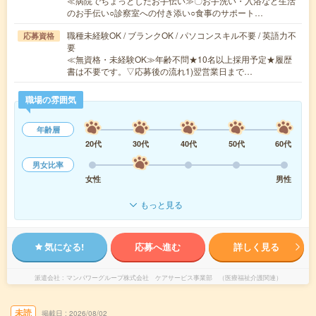
≪病院でちょっとしたお手伝い≫〇お手洗い・入浴など生活
のお手伝い○診察室への付き添い○食事のサポート…
職種未経験OK / ブランクOK / パソコンスキル不要 / 英語力不
応募資格
要
≪無資格・未経験OK≫年齢不問★10名以上採用予定★履歴
書は不要です。▽応募後の流れ1)翌営業日まで…
職場の雰囲気
年齢層
20代
30代
40代
50代
60代
男女比率
女性
男性
もっと見る
気になる!
応募へ進む
詳しく見る
派遣会社
マンパワーグループ株式会社 ケアサービス事業部 （医療福祉介護関連）
未読
掲載日
2026/08/02