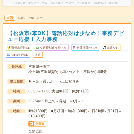
派遣会社
マンパワーグループ株式会社 ケアサービス事業部 （医療福祉介護関連）
未読
掲載日
2026/07/30
【松阪市/車OK】電話応対は少なめ！事務デビ
ュー応援！入力事務
職種未経験OK
交通費別途支給あり
土日祝日が休み
残業なし
WEB登録OK
派遣
三重県松阪市
勤務地
松ケ崎(三重県)駅から車4分／上ノ庄駅から車5分
月～金（週5日） ※土日祝休み
曜日頻度
08:30～17:30(実働8時間 休憩1時間)
時間
2026年09月上旬～長期 ※9月～！
期間
時給1300円 ■月収例：時給1,300円×1日8時間×月21日＝
時給
218,400円
交通費
全額支給