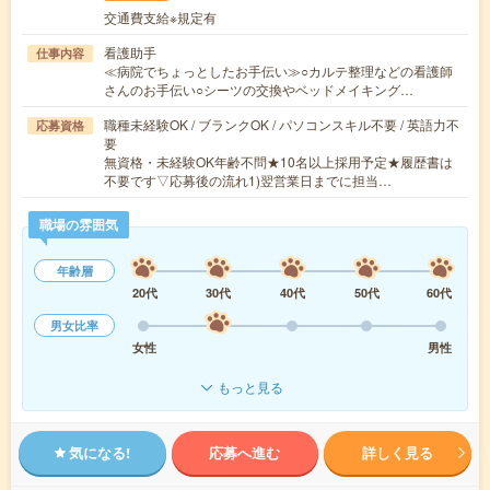
交通費支給※規定有
看護助手
仕事内容
≪病院でちょっとしたお手伝い≫○カルテ整理などの看護師
さんのお手伝い○シーツの交換やベッドメイキング…
職種未経験OK / ブランクOK / パソコンスキル不要 / 英語力不
応募資格
要
無資格・未経験OK年齢不問★10名以上採用予定★履歴書は
不要です▽応募後の流れ1)翌営業日までに担当…
職場の雰囲気
年齢層
20代
30代
40代
50代
60代
男女比率
女性
男性
もっと見る
気になる!
応募へ進む
詳しく見る