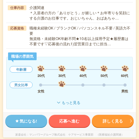
介護関連
仕事内容
＊入居者の方の「ありがとう」が嬉しい＊お年寄りを笑顔に
する介護のお仕事です。おじいちゃん、おばあちゃ…
職種未経験OK / ブランクOK / パソコンスキル不要 / 英語力不
応募資格
要
無資格・未経験OK年齢不問★10名以上採用予定★履歴書は
不要です▽応募後の流れ1)翌営業日までに担当…
職場の雰囲気
年齢層
20代
30代
40代
50代
60代
男女比率
女性
男性
もっと見る
気になる!
応募へ進む
詳しく見る
派遣会社
マンパワーグループ株式会社 ケアサービス事業部 （医療福祉介護関連）