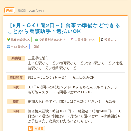
未読
掲載日
2026/08/01
【8月～OK！週2日～】食事の準備などできる
ことから看護助手＊週払いOK
職種未経験OK
交通費別途支給あり
土日祝日が休み
残業なし
WEB登録OK
派遣
三重県松阪市
勤務地
上ノ庄駅から---分／櫛田駅から---分／漕代駅から---分／権現
前駅から---分／徳和駅から---分
週2日～5日OK（月～金） ★土日休みOK
曜日頻度
★1日4時間～の時短シフトOK★もちろんフルタイムシフト
時間
も可能★スタート時間選べます7:00～16:…
長期のお仕事です。開始日はご相談ください！ ★急募
期間
無資格未経験：時給1350円～ 経験者：時給1400円～ ★
時給
日払い／週払い制度あり（月払いも選べます）※稼働開始時
は手続き完了次第のお支払いとなります。
交通費