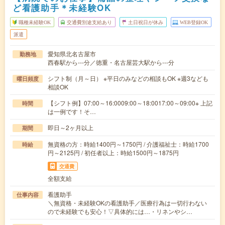
ど看護助手＊未経験OK
職種未経験OK
交通費別途支給あり
土日祝日が休み
WEB登録OK
派遣
愛知県北名古屋市
勤務地
西春駅から---分／徳重・名古屋芸大駅から---分
シフト制（月～日） ※平日のみなどの相談もOK ※週3なども
曜日頻度
相談OK
【シフト例】07:00～16:0009:00～18:0017:00～09:00※ 上記
時間
は一例です！そ…
即日～2ヶ月以上
期間
無資格の方：時給1400円～1750円 / 介護福祉士：時給1700
時給
円～2125円 / 初任者以上：時給1500円～1875円
交通費
全額支給
看護助手
仕事内容
＼無資格・未経験OKの看護助手／医療行為は一切行わない
ので未経験でも安心！▽具体的には…・リネンやシ…