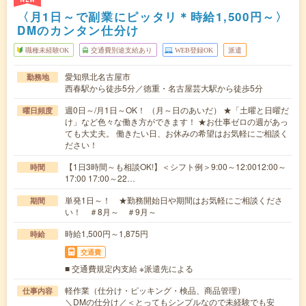
〈月1日～で副業にピッタリ＊時給1,500円～〉
DMのカンタン仕分け
職種未経験OK
交通費別途支給あり
WEB登録OK
派遣
愛知県北名古屋市
勤務地
西春駅から徒歩5分／徳重・名古屋芸大駅から徒歩5分
週0日～/月1日～OK！ （月～日のあいだ） ★「土曜と日曜だ
曜日頻度
け」など色々な働き方ができます！ ★お仕事ゼロの週があっ
ても大丈夫。 働きたい日、お休みの希望はお気軽にご相談く
ださい！
【1日3時間～も相談OK!】＜シフト例＞9:00～12:0012:00～
時間
17:00 17:00～22…
単発1日～！ ★勤務開始日や期間はお気軽にご相談くださ
期間
い！ ＃8月～ ＃9月～
時給1,500円～1,875円
時給
交通費
■ 交通費規定内支給 ※派遣先による
軽作業（仕分け・ピッキング・検品、商品管理）
仕事内容
＼DMの仕分け／＜とってもシンプルなので未経験でも安