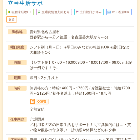
立⇒生活サポ
職種未経験OK
交通費別途支給あり
土日祝日が休み
WEB登録OK
派遣
愛知県北名古屋市
勤務地
西春駅から---分／徳重・名古屋芸大駅から---分
シフト制（月～日） ※平日のみなどの相談もOK ※週3日など
曜日頻度
の相談もOK
【シフト例】07:00～16:0009:00～18:0017:00～09:00※ 上記
時間
は一例です！そ…
即日～2ヶ月以上
期間
無資格の方：時給1400円～1750円 / 介護福祉士：時給1700
時給
円～2125円 / 初任者以上：時給1500円～1875円
交通費
全額支給
介護関連
仕事内容
／利用者の方の日常生活をサポート！＼▽具体的には…・買
い物や散歩の付き添い・折り紙や体操などのレク参…
職種未経験OK / ブランクOK / パソコンスキル不要 / 英語力不
応募資格