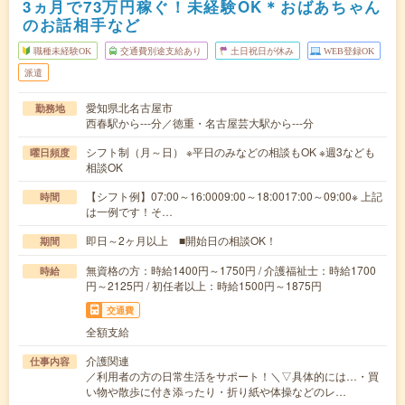
3ヵ月で73万円稼ぐ！未経験OK＊おばあちゃん
のお話相手など
職種未経験OK
交通費別途支給あり
土日祝日が休み
WEB登録OK
派遣
愛知県北名古屋市
勤務地
西春駅から---分／徳重・名古屋芸大駅から---分
シフト制（月～日） ※平日のみなどの相談もOK ※週3なども
曜日頻度
相談OK
【シフト例】07:00～16:0009:00～18:0017:00～09:00※ 上記
時間
は一例です！そ…
即日～2ヶ月以上 ■開始日の相談OK！
期間
無資格の方：時給1400円～1750円 / 介護福祉士：時給1700
時給
円～2125円 / 初任者以上：時給1500円～1875円
交通費
全額支給
介護関連
仕事内容
／利用者の方の日常生活をサポート！＼▽具体的には…・買
い物や散歩に付き添ったり・折り紙や体操などのレ…