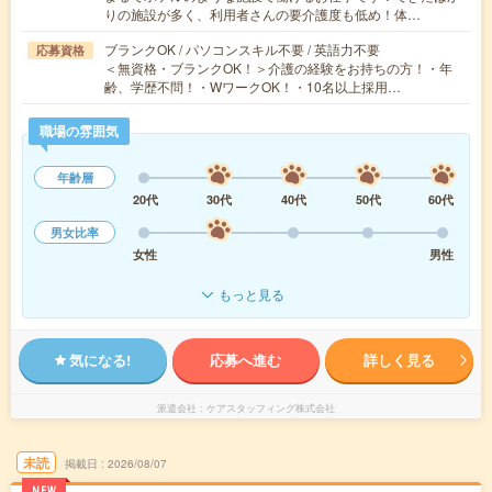
りの施設が多く、利用者さんの要介護度も低め！体…
ブランクOK / パソコンスキル不要 / 英語力不要
応募資格
＜無資格・ブランクOK！＞介護の経験をお持ちの方！・年
齢、学歴不問！・WワークOK！・10名以上採用…
職場の雰囲気
年齢層
20代
30代
40代
50代
60代
男女比率
女性
男性
もっと見る
気になる!
応募へ進む
詳しく見る
派遣会社
ケアスタッフィング株式会社
未読
掲載日
2026/08/07
NEW