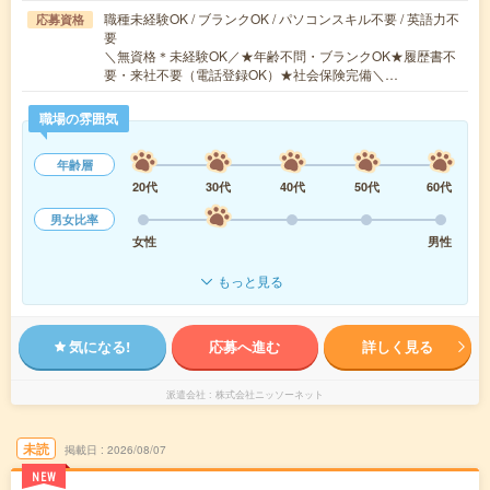
職種未経験OK / ブランクOK / パソコンスキル不要 / 英語力不
応募資格
要
＼無資格＊未経験OK／★年齢不問・ブランクOK★履歴書不
要・来社不要（電話登録OK）★社会保険完備＼…
職場の雰囲気
年齢層
20代
30代
40代
50代
60代
男女比率
女性
男性
もっと見る
気になる!
応募へ進む
詳しく見る
派遣会社
株式会社ニッソーネット
未読
掲載日
2026/08/07
NEW