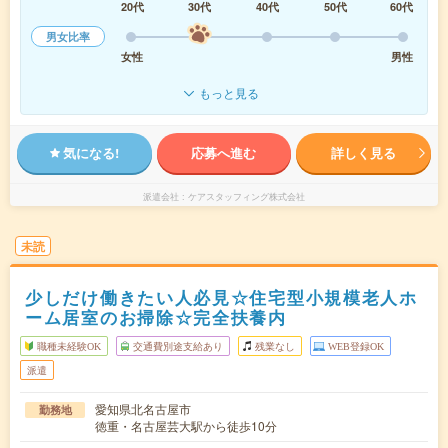
20代
30代
40代
50代
60代
男女比率
女性
男性
もっと見る
気になる!
応募へ進む
詳しく見る
派遣会社
ケアスタッフィング株式会社
未読
少しだけ働きたい人必見☆住宅型小規模老人ホ
ーム居室のお掃除☆完全扶養内
職種未経験OK
交通費別途支給あり
残業なし
WEB登録OK
派遣
愛知県北名古屋市
勤務地
徳重・名古屋芸大駅から徒歩10分