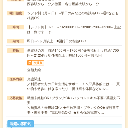
西春駅から---分／徳重・名古屋芸大駅から---分
シフト制（月～日） ※平日のみなどの相談もOK ※週3なども
曜日頻度
相談OK
【シフト例】07:00～16:0009:00～18:0017:00～09:00※ 上記
時間
は一例です！そ…
即日～2ヶ月以上 ■開始日の相談OK！
期間
無資格の方：時給1400円～1750円 / 介護福祉士：時給1700
時給
円～2125円 / 初任者以上：時給1500円～1875円
交通費
全額支給
介護関連
仕事内容
／利用者の方の日常生活をサポート！＼▽具体的には…・買
い物や散歩に付き添ったり・折り紙や体操などのレ…
職種未経験OK / ブランクOK / パソコンスキル不要 / 英語力不
応募資格
要
＼無資格＊未経験OK／★年齢不問・ブランクOK★履歴書不
要・来社不要（電話登録OK）★社会保険完備＼…
職場の雰囲気