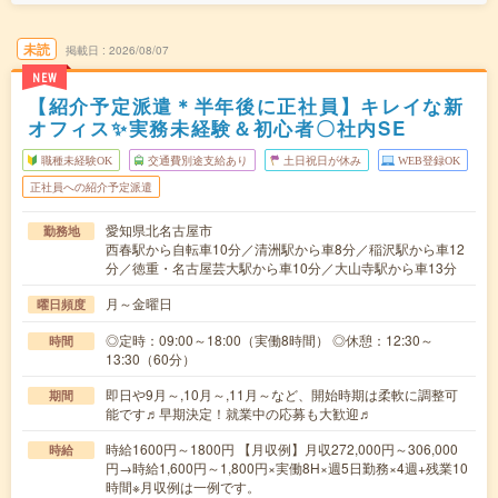
未読
掲載日
2026/08/07
NEW
【紹介予定派遣＊半年後に正社員】キレイな新
オフィス✨実務未経験＆初心者〇社内SE
職種未経験OK
交通費別途支給あり
土日祝日が休み
WEB登録OK
正社員への紹介予定派遣
愛知県北名古屋市
勤務地
西春駅から自転車10分／清洲駅から車8分／稲沢駅から車12
分／徳重・名古屋芸大駅から車10分／大山寺駅から車13分
月～金曜日
曜日頻度
◎定時：09:00～18:00（実働8時間） ◎休憩：12:30～
時間
13:30（60分）
即日や9月～,10月～,11月～など、開始時期は柔軟に調整可
期間
能です♬早期決定！就業中の応募も大歓迎♬
時給1600円～1800円 【月収例】月収272,000円～306,000
時給
円→時給1,600円～1,800円×実働8H×週5日勤務×4週+残業10
時間※月収例は一例です。