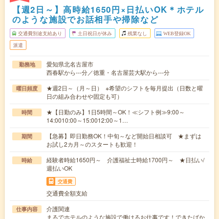
【週2日～】高時給1650円×日払いOK＊ホテル
のような施設でお話相手や掃除など
交通費別途支給あり
土日祝日が休み
残業なし
WEB登録OK
派遣
愛知県北名古屋市
勤務地
西春駅から---分／徳重・名古屋芸大駅から---分
★週2日～（月～日） ※希望のシフトを毎月提出（日数と曜
曜日頻度
日の組み合わせや固定も可）
★【日勤のみ】1日5時間～OK！≪シフト例≫9:00～
時間
14:0010:00～15:0012:00～1…
【急募】即日勤務OK！中旬～など開始日相談可 ★まずは
期間
お試し2カ月～のスタートも歓迎！
経験者時給1650円～ 介護福祉士時給1700円～ ★日払い/
時給
週払いOK
交通費
交通費全額支給
介護関連
仕事内容
まるでホテルのような施設で働けるお仕事です！できたばか