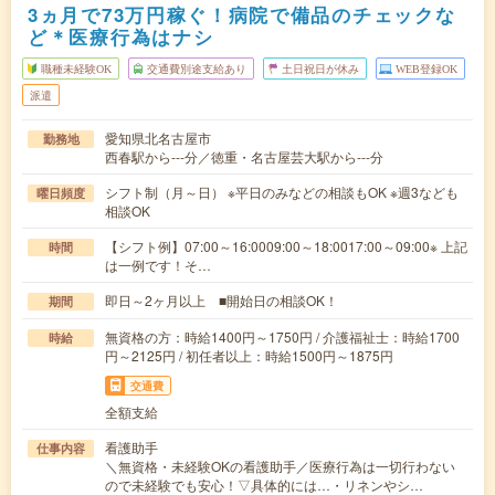
3ヵ月で73万円稼ぐ！病院で備品のチェックな
ど＊医療行為はナシ
職種未経験OK
交通費別途支給あり
土日祝日が休み
WEB登録OK
派遣
愛知県北名古屋市
勤務地
西春駅から---分／徳重・名古屋芸大駅から---分
シフト制（月～日） ※平日のみなどの相談もOK ※週3なども
曜日頻度
相談OK
【シフト例】07:00～16:0009:00～18:0017:00～09:00※ 上記
時間
は一例です！そ…
即日～2ヶ月以上 ■開始日の相談OK！
期間
無資格の方：時給1400円～1750円 / 介護福祉士：時給1700
時給
円～2125円 / 初任者以上：時給1500円～1875円
交通費
全額支給
看護助手
仕事内容
＼無資格・未経験OKの看護助手／医療行為は一切行わない
ので未経験でも安心！▽具体的には…・リネンやシ…