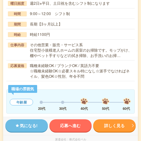
週2日※平日、土日祝を含むシフト制になります
曜日頻度
9:00～12:00 シフト制
時間
長期【3ヶ月以上】
期間
時給1100円
時給
その他営業・販売・サービス系
仕事内容
住宅型小規模老人ホームの居室のお掃除です。モップがけ、
棚やベット手すりなどの拭き掃除、お手洗いのお掃…
職種未経験OK / ブランクOK / 英語力不要
応募資格
☆職種未経験OK☆必要スキル特になし☆派手でなければネ
イル、髪色OK☆性別、年令不問
職場の雰囲気
年齢層
20代
30代
40代
50代
60代
気になる!
応募へ進む
詳しく見る
派遣会社
株式会社ベル