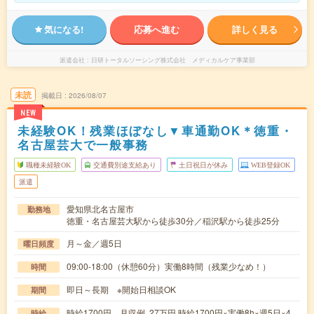
気になる!
応募へ進む
詳しく見る
派遣会社
日研トータルソーシング株式会社 メディカルケア事業部
未読
掲載日
2026/08/07
NEW
未経験OK！残業ほぼなし▼車通勤OK＊徳重・
名古屋芸大で一般事務
職種未経験OK
交通費別途支給あり
土日祝日が休み
WEB登録OK
派遣
愛知県北名古屋市
勤務地
徳重・名古屋芸大駅から徒歩30分／稲沢駅から徒歩25分
月～金／週5日
曜日頻度
09:00-18:00（休憩60分）実働8時間（残業少なめ！）
時間
即日～長期 ※開始日相談OK
期間
時給1700円 月収例 27万円 時給1700円×実働8h×週5日×4
時給