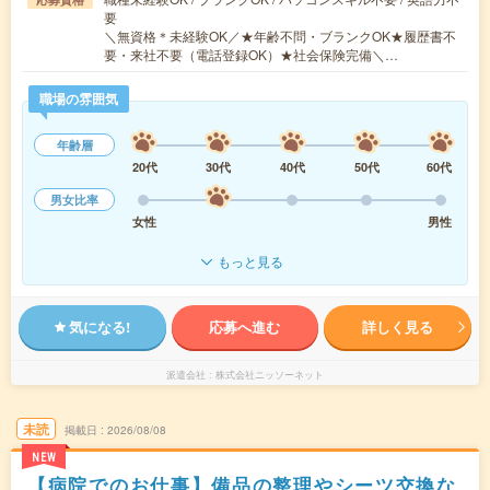
要
＼無資格＊未経験OK／★年齢不問・ブランクOK★履歴書不
要・来社不要（電話登録OK）★社会保険完備＼…
職場の雰囲気
年齢層
20代
30代
40代
50代
60代
男女比率
女性
男性
もっと見る
気になる!
応募へ進む
詳しく見る
派遣会社
株式会社ニッソーネット
未読
掲載日
2026/08/08
NEW
【病院でのお仕事】備品の整理やシーツ交換な