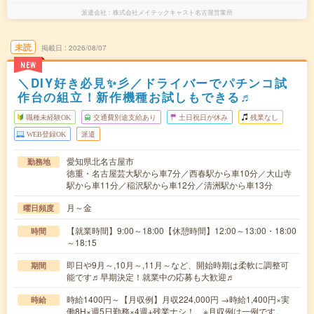
派遣会社
株式会社メイテックキャスト名古屋営業所
未読
掲載日
2026/08/07
NEW
＼DIY好き必見✨彡／ドライバーでパチンコ試
作台の組立！新作機種お試しもできる♬
職種未経験OK
交通費別途支給あり
土日祝日が休み
残業なし
WEB登録OK
派遣
愛知県北名古屋市
勤務地
徳重・名古屋芸大駅から車7分／西春駅から車10分／大山寺
駅から車11分／稲沢駅から車12分／清洲駅から車13分
月～金
曜日頻度
【就業時間】9:00～18:00【休憩時間】12:00～13:00・18:00
時間
～18:15
即日や9月～,10月～,11月～など、開始時期は柔軟に調整可
期間
能です♬早期決定！就業中の応募も大歓迎♬
時給1400円～【月収例】月収224,000円 →時給1,400円×実
時給
働8H×週5日勤務×4週+残業ナシ！ ※月収例は一例です。