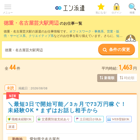
メニュー
気になる!
ログイン
検索
徳重・名古屋芸大駅周辺
のお仕事一覧
徳重・名古屋芸大駅の派遣のお仕事情報です。
オフィスワーク・事務系
、
営業・販
売・サービス系
、
クリエイティブ系
などのお仕事を取り揃えています。さらに、
短期
・
単発
などの期間や、
職種未経験OK
などのこだわり条件で絞り込んでいただけます。
条件の変更
また、
名古屋駅
・
栄(愛知県)駅
・
名鉄名古屋駅
・
近鉄名古屋駅
・
伏見(愛知県)駅
など近
徳重・名古屋芸大駅周辺
隣駅のお仕事もご確認いただけます。
44
1,463
全
件
平均時給:
円
時給順
新着順
未読
掲載日
2026/08/08
NEW
＼最短3日で開始可能／3ヵ月で73万円稼ぐ！
未経験OK＊まずはお話し相手から
職種未経験OK
交通費別途支給あり
土日祝日が休み
WEB登録OK
派遣
愛知県北名古屋市
勤務地