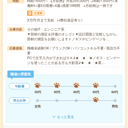
時給1500円～【月収例】月収255,000円 →時給1,500円×実
時給
働8H×週5日勤務×4週+残業10時間 ※月給例は一例です
交通費
3万円/月まで支給 （※弊社規定有り）
その他IT・エンジニア系
仕事内容
▼部材の測定＆評価のオシゴト▼設計図面と比較しながら、
部材の測定をお願いします♬ノギスやピンゲージを…
職種未経験OK / ブランクOK / パソコンスキル不要 / 英語力不
応募資格
要
PCで文字入力ができればＯＫ♪★ ★ ★ノギス・ピンゲー
ジを使ったことがある方も大歓迎♪★ ★ ★業…
職場の雰囲気
年齢層
20代
30代
40代
50代
60代
男女比率
女性
男性
もっと見る