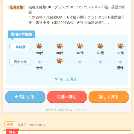
職種未経験OK / ブランクOK / パソコンスキル不要 / 英語力不
応募資格
要
＼無資格＊未経験OK／★年齢不問・ブランクOK★履歴書不
要・来社不要（電話登録OK）★社会保険完備＼…
職場の雰囲気
年齢層
20代
30代
40代
50代
60代
男女比率
女性
男性
もっと見る
気になる!
応募へ進む
詳しく見る
派遣会社
株式会社ニッソーネット
未読
掲載日
2026/08/07
NEW