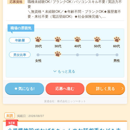
職種未経験OK / ブランクOK / パソコンスキル不要 / 英語力不
応募資格
要
＼無資格＊未経験OK／★年齢不問・ブランクOK★履歴書不
要・来社不要（電話登録OK）★社会保険完備＼…
職場の雰囲気
年齢層
20代
30代
40代
50代
60代
男女比率
女性
男性
もっと見る
気になる!
応募へ進む
詳しく見る
派遣会社
株式会社ニッソーネット
未読
掲載日
2026/08/07
NEW