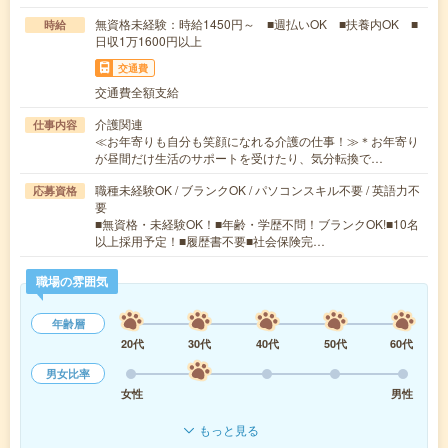
無資格未経験：時給1450円～ ■週払いOK ■扶養内OK ■
時給
日収1万1600円以上
交通費
交通費全額支給
介護関連
仕事内容
≪お年寄りも自分も笑顔になれる介護の仕事！≫＊お年寄り
が昼間だけ生活のサポートを受けたり、気分転換で…
職種未経験OK / ブランクOK / パソコンスキル不要 / 英語力不
応募資格
要
■無資格・未経験OK！■年齢・学歴不問！ブランクOK!■10名
以上採用予定！■履歴書不要■社会保険完…
職場の雰囲気
年齢層
20代
30代
40代
50代
60代
男女比率
女性
男性
もっと見る