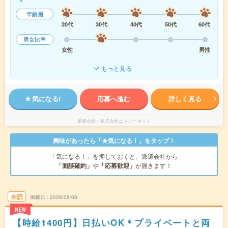
年齢層
20代
30代
40代
50代
60代
男女比率
女性
男性
もっと見る
気になる!
応募へ進む
詳しく見る
派遣会社
株式会社ニッソーネット
興味があったら「★気になる！」をタップ！
「気になる！」を押しておくと、派遣会社から
「面談確約」
や
「応募歓迎」
が届きます！
未読
掲載日
2026/08/08
NEW
【時給1400円】日払いOK＊プライベートと両