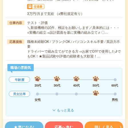
交通費
3万円/月まで支給 （※弊社規定有り）
テスト・評価
仕事内容
＼新規機種の試作、検証をお願いします／具体的には・・・
○実機の組立→設計図面を基に実機の組み立て♬〇…
職種未経験OK / ブランクOK / パソコンスキル不要 / 英語力不
応募資格
要
ドライバーで組み立てができる方→お家でDIYで使用した♪で
もOK！★製品試験や評価の経験者も大歓迎！…
職場の雰囲気
年齢層
20代
30代
40代
50代
60代
男女比率
女性
男性
もっと見る
気になる!
応募へ進む
詳しく見る