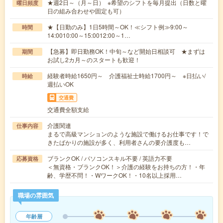
★週2日～（月～日） ※希望のシフトを毎月提出（日数と曜
曜日頻度
日の組み合わせや固定も可）
★【日勤のみ】1日5時間～OK！≪シフト例≫9:00～
時間
14:0010:00～15:0012:00～1…
【急募】即日勤務OK！中旬～など開始日相談可 ★まずは
期間
お試し2カ月～のスタートも歓迎！
経験者時給1650円～ 介護福祉士時給1700円～ ※日払い/
時給
週払いOK
交通費
交通費全額支給
介護関連
仕事内容
まるで高級マンションのような施設で働けるお仕事です！で
きたばかりの施設が多く、利用者さんの要介護度も…
ブランクOK / パソコンスキル不要 / 英語力不要
応募資格
＜無資格・ブランクOK！＞介護の経験をお持ちの方！・年
齢、学歴不問！・WワークOK！・10名以上採用…
職場の雰囲気
年齢層