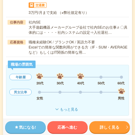
交通費
3万円/月まで支給 （※弊社規定有り）
社内SE
仕事内容
大手遊戯機器メーカーグループ会社で社内SEのお仕事♬〇具
体的には・・・・社内システムの設定⇒入社退社…
職種未経験OK / ブランクOK / 英語力不要
応募資格
Excelでの簡単な関数利用ができる方（IF・SUM・AVERAGE
など）もしくはIT関係の簡単な用…
職場の雰囲気
年齢層
20代
30代
40代
50代
60代
男女比率
女性
男性
もっと見る
気になる!
応募へ進む
詳しく見る