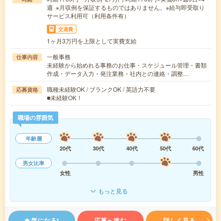
週 ※月収例を保証するものではありません。※給与即受取り
サービス利用可（利用条件有）
交通費
1ヶ月3万円を上限として実費支給
一般事務
仕事内容
未経験から始めれる事務のお仕事・スケジュール管理・書類
作成・データ入力・発注業務・社内との連絡・調整…
職種未経験OK / ブランクOK / 英語力不要
応募資格
■未経験OK！
職場の雰囲気
年齢層
20代
30代
40代
50代
60代
男女比率
女性
男性
もっと見る
気になる!
応募へ進む
詳しく見る