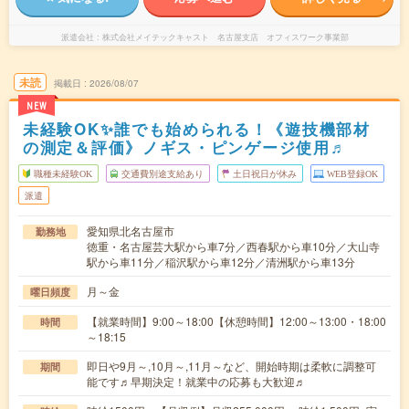
派遣会社
株式会社メイテックキャスト 名古屋支店 オフィスワーク事業部
未読
掲載日
2026/08/07
NEW
未経験OK✨誰でも始められる！《遊技機部材
の測定＆評価》ノギス・ピンゲージ使用♬
職種未経験OK
交通費別途支給あり
土日祝日が休み
WEB登録OK
派遣
愛知県北名古屋市
勤務地
徳重・名古屋芸大駅から車7分／西春駅から車10分／大山寺
駅から車11分／稲沢駅から車12分／清洲駅から車13分
月～金
曜日頻度
【就業時間】9:00～18:00【休憩時間】12:00～13:00・18:00
時間
～18:15
即日や9月～,10月～,11月～など、開始時期は柔軟に調整可
期間
能です♬早期決定！就業中の応募も大歓迎♬