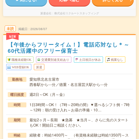
派遣会社
株式会社リクルートスタッフィング
未読
掲載日
2026/08/07
NEW
【午後からフリータイム！】電話応対なし＊～
60代活躍中のフリー保育士
職種未経験OK
交通費別途支給あり
土日祝日が休み
残業なし
WEB登録OK
派遣
愛知県北名古屋市
勤務地
西春駅から---分／徳重・名古屋芸大駅から---分
週2日～OK（月～金）
曜日頻度
1日3時間～OK！（7時～20時の間）▼選べるシフト例・7時
時間
～12時：朝の受け入れ～お昼の準備・10…
最短2ヶ月～長期 ★急募 ★当月～、さらに先のスタート
期間
もOK！開始日ご相談ください。
経験者：時給1400円～ （有資格未経験は時給1350円～ス
時給