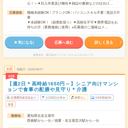
心！＞▼封入作業及び梱包▼雑誌や書籍などの仕分け…
職種未経験OK / ブランクOK / パソコンスキル不要 / 英語力不
応募資格
要
▼未経験OK！（副業歓迎☆）▼高校生不可▼携帯電話をお
持ちの方（業務連絡に使用）※応募後のご連絡はメ…
気になる!
応募へ進む
詳しく見る
派遣会社
株式会社バイトレ（キャムコムグループ）
未読
掲載日
2026/08/07
NEW
【週2日＊高時給1650円～】シニア向けマンシ
ョンで食事の配膳や見守り＊介護
交通費別途支給あり
土日祝日が休み
残業なし
WEB登録OK
派遣
愛知県北名古屋市
勤務地
西春駅から---分／徳重・名古屋芸大駅から---分