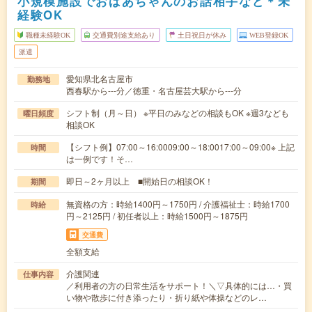
小規模施設でおばあちゃんのお話相手など＊未
経験OK
職種未経験OK
交通費別途支給あり
土日祝日が休み
WEB登録OK
派遣
愛知県北名古屋市
勤務地
西春駅から---分／徳重・名古屋芸大駅から---分
シフト制（月～日） ※平日のみなどの相談もOK ※週3なども
曜日頻度
相談OK
【シフト例】07:00～16:0009:00～18:0017:00～09:00※ 上記
時間
は一例です！そ…
即日～2ヶ月以上 ■開始日の相談OK！
期間
無資格の方：時給1400円～1750円 / 介護福祉士：時給1700
時給
円～2125円 / 初任者以上：時給1500円～1875円
交通費
全額支給
介護関連
仕事内容
／利用者の方の日常生活をサポート！＼▽具体的には…・買
い物や散歩に付き添ったり・折り紙や体操などのレ…