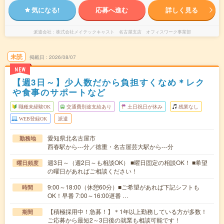
気になる!
応募へ進む
詳しく見る
派遣会社
株式会社メイテックキャスト 名古屋支店 オフィスワーク事業部
未読
掲載日
2026/08/07
NEW
【週3日～】少人数だから負担すくなめ＊レク
や食事のサポートなど
職種未経験OK
交通費別途支給あり
土日祝日が休み
残業なし
WEB登録OK
派遣
愛知県北名古屋市
勤務地
西春駅から---分／徳重・名古屋芸大駅から---分
週3日～（週2日～も相談OK） ■曜日固定の相談OK！ ■希望
曜日頻度
の曜日があればご相談ください！
9:00～18:00（休憩60分）■ご希望があれば下記シフトも
時間
OK！早番 7:00～16:00遅番 …
【積極採用中！急募！】＊1年以上勤務している方が多数！
期間
ご応募から最短2～3日後の就業も相談可能です！