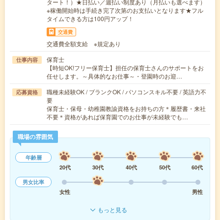
タート！）★日払い／週払い制度あり（月払いも選べます）
※稼働開始時は手続き完了次第のお支払いとなります★フル
タイムできる方は100円アップ！
交通費
交通費全額支給 ※規定あり
保育士
仕事内容
【時短OK!フリー保育士】担任の保育士さんのサポートをお
任せします。～具体的なお仕事～・登園時のお迎…
職種未経験OK / ブランクOK / パソコンスキル不要 / 英語力不
応募資格
要
保育士・保母・幼稚園教諭資格をお持ちの方＊履歴書・来社
不要＊資格があれば保育園でのお仕事が未経験でも…
職場の雰囲気
年齢層
20代
30代
40代
50代
60代
男女比率
女性
男性
もっと見る