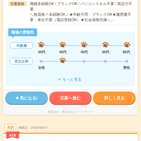
職種未経験OK / ブランクOK / パソコンスキル不要 / 英語力不
応募資格
要
＼無資格＊未経験OK／★年齢不問・ブランクOK★履歴書不
要・来社不要（電話登録OK）★社会保険完備＼…
職場の雰囲気
年齢層
20代
30代
40代
50代
60代
男女比率
女性
男性
もっと見る
気になる!
応募へ進む
詳しく見る
派遣会社
株式会社ニッソーネット
未読
掲載日
2026/08/07
NEW