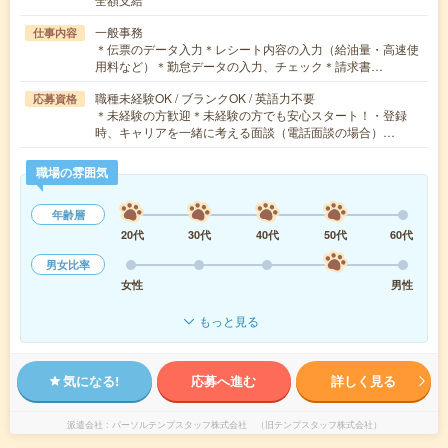
一般事務
仕事内容
＊伝票のデータ入力＊レシート内容の入力（給油量・高速使
用料など）＊勤怠データの入力、チェック＊請求書…
職種未経験OK / ブランクOK / 英語力不要
応募資格
＊未経験の方歓迎＊未経験の方でも安心スタート！・登録
時、キャリアを一緒に考える面談（電話面談の場合）…
職場の雰囲気
年齢層
20代
30代
40代
50代
60代
男女比率
女性
男性
もっと見る
気になる!
応募へ進む
詳しく見る
派遣会社
パーソルテンプスタッフ株式会社 （旧テンプスタッフ株式会社）