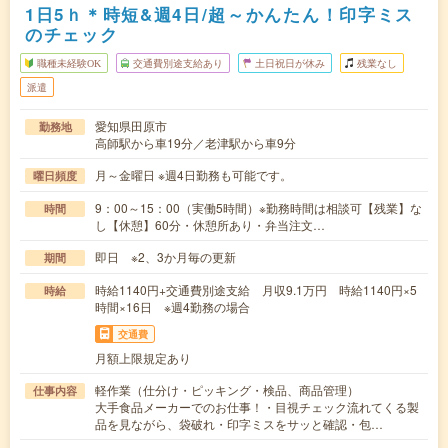
1日5ｈ＊時短&週4日/超～かんたん！印字ミス
のチェック
職種未経験OK
交通費別途支給あり
土日祝日が休み
残業なし
派遣
愛知県田原市
勤務地
高師駅から車19分／老津駅から車9分
月～金曜日 ※週4日勤務も可能です。
曜日頻度
9：00～15：00（実働5時間）※勤務時間は相談可【残業】な
時間
し【休憩】60分・休憩所あり・弁当注文…
即日 ※2、3か月毎の更新
期間
時給1140円+交通費別途支給 月収9.1万円 時給1140円×5
時給
時間×16日 ※週4勤務の場合
交通費
月額上限規定あり
軽作業（仕分け・ピッキング・検品、商品管理）
仕事内容
大手食品メーカーでのお仕事！・目視チェック流れてくる製
品を見ながら、袋破れ・印字ミスをサッと確認・包…