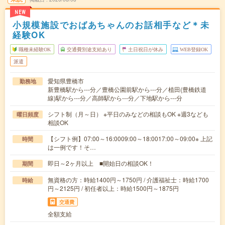
NEW
小規模施設でおばあちゃんのお話相手など＊未
経験OK
職種未経験OK
交通費別途支給あり
土日祝日が休み
WEB登録OK
派遣
愛知県豊橋市
勤務地
新豊橋駅から---分／豊橋公園前駅から---分／植田(豊橋鉄道
線)駅から---分／高師駅から---分／下地駅から---分
シフト制（月～日） ※平日のみなどの相談もOK ※週3なども
曜日頻度
相談OK
【シフト例】07:00～16:0009:00～18:0017:00～09:00※ 上記
時間
は一例です！そ…
即日～2ヶ月以上 ■開始日の相談OK！
期間
無資格の方：時給1400円～1750円 / 介護福祉士：時給1700
時給
円～2125円 / 初任者以上：時給1500円～1875円
交通費
全額支給