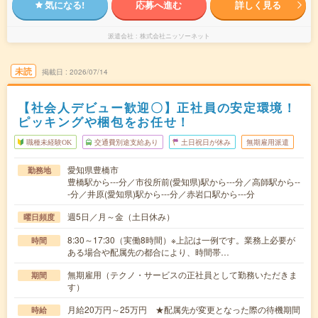
気になる!
応募へ進む
詳しく見る
派遣会社
株式会社ニッソーネット
未読
掲載日
2026/07/14
【社会人デビュー歓迎〇】正社員の安定環境！
ピッキングや梱包をお任せ！
職種未経験OK
交通費別途支給あり
土日祝日が休み
無期雇用派遣
愛知県豊橋市
勤務地
豊橋駅から---分／市役所前(愛知県)駅から---分／高師駅から--
-分／井原(愛知県)駅から---分／赤岩口駅から---分
週5日／月～金（土日休み）
曜日頻度
8:30～17:30（実働8時間）※上記は一例です。業務上必要が
時間
ある場合や配属先の都合により、時間帯…
無期雇用（テクノ・サービスの正社員として勤務いただきま
期間
す）
月給20万円～25万円 ★配属先が変更となった際の待機期間
時給