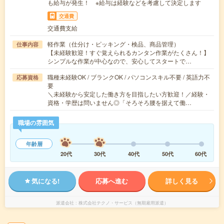
も給与が発生！ ※給与は経験などを考慮して決定します
交通費
交通費支給
軽作業（仕分け・ピッキング・検品、商品管理）
仕事内容
【未経験歓迎！すぐ覚えられるカンタン作業がたくさん！】
シンプルな作業が中心なので、安心してスタートで…
職種未経験OK / ブランクOK / パソコンスキル不要 / 英語力不
応募資格
要
＼未経験から安定した働き方を目指したい方歓迎！／経験・
資格・学歴は問いません◎「そろそろ腰を据えて働…
職場の雰囲気
年齢層
20代
30代
40代
50代
60代
気になる!
応募へ進む
詳しく見る
派遣会社
株式会社テクノ・サービス（無期雇用派遣）