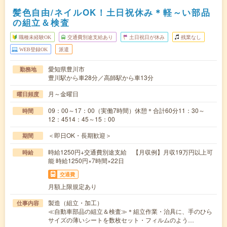
髪色自由/ネイルOK！土日祝休み＊軽～い部品
の組立＆検査
職種未経験OK
交通費別途支給あり
土日祝日が休み
残業なし
WEB登録OK
派遣
愛知県豊川市
勤務地
豊川駅から車28分／高師駅から車13分
月～金曜日
曜日頻度
09：00～17：00（実働7時間）休憩＊合計60分11：30～
時間
12：4514：45～15：00
＜即日OK・長期歓迎＞
期間
時給1250円+交通費別途支給 【月収例】月収19万円以上可
時給
能 時給1250円×7時間×22日
交通費
月額上限規定あり
製造（組立・加工）
仕事内容
≪自動車部品の組立＆検査≫＊組立作業・治具に、手のひら
サイズの薄いシートを数枚セット・フィルムのよう…