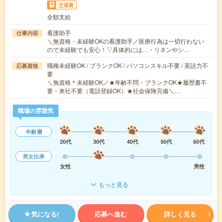
交通費
全額支給
看護助手
仕事内容
＼無資格・未経験OKの看護助手／医療行為は一切行わない
ので未経験でも安心！▽具体的には…・リネンやシ…
職種未経験OK / ブランクOK / パソコンスキル不要 / 英語力不
応募資格
要
＼無資格＊未経験OK／★年齢不問・ブランクOK★履歴書不
要・来社不要（電話登録OK）★社会保険完備＼…
職場の雰囲気
年齢層
20代
30代
40代
50代
60代
男女比率
女性
男性
もっと見る
気になる!
応募へ進む
詳しく見る