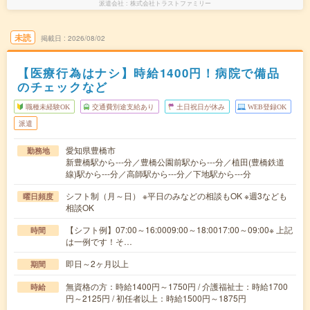
派遣会社
株式会社トラストファミリー
未読
掲載日
2026/08/02
【医療行為はナシ】時給1400円！病院で備品
のチェックなど
職種未経験OK
交通費別途支給あり
土日祝日が休み
WEB登録OK
派遣
愛知県豊橋市
勤務地
新豊橋駅から---分／豊橋公園前駅から---分／植田(豊橋鉄道
線)駅から---分／高師駅から---分／下地駅から---分
シフト制（月～日） ※平日のみなどの相談もOK ※週3なども
曜日頻度
相談OK
【シフト例】07:00～16:0009:00～18:0017:00～09:00※ 上記
時間
は一例です！そ…
即日～2ヶ月以上
期間
無資格の方：時給1400円～1750円 / 介護福祉士：時給1700
時給
円～2125円 / 初任者以上：時給1500円～1875円