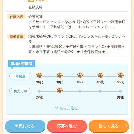
全額支給
介護関連
仕事内容
デイサービスセンターなどの福祉施設で日帰りのご利用者様
をサポート！▽具体的には…・レクレーションで一…
職種未経験OK / ブランクOK / パソコンスキル不要 / 英語力不
応募資格
要
＼無資格＊未経験OK／★年齢不問・ブランクOK★履歴書不
要・来社不要（電話登録OK）★社会保険完備★…
職場の雰囲気
年齢層
20代
30代
40代
50代
60代
男女比率
女性
男性
もっと見る
気になる!
応募へ進む
詳しく見る