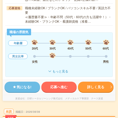
職種未経験OK / ブランクOK / パソコンスキル不要 / 英語力不
応募資格
要
≪履歴書不要≫・年齢不問（50代・60代の方も活躍中！）・
未経験OK・ブランクOK・看護師資格（准看…
職場の雰囲気
年齢層
20代
30代
40代
50代
60代
男女比率
女性
男性
もっと見る
気になる!
応募へ進む
詳しく見る
派遣会社
日研トータルソーシング株式会社 メディカルケア事業部 ナース派遣
未読
掲載日
2026/08/08