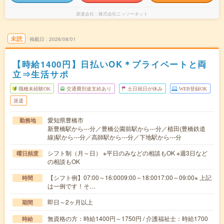
派遣会社
株式会社ニッソーネット
未読
掲載日
2026/08/01
【時給1400円】日払いOK＊プライベートと両
立⇒生活サポ
職種未経験OK
交通費別途支給あり
土日祝日が休み
WEB登録OK
派遣
愛知県豊橋市
勤務地
新豊橋駅から---分／豊橋公園前駅から---分／植田(豊橋鉄道
線)駅から---分／高師駅から---分／下地駅から---分
シフト制（月～日） ※平日のみなどの相談もOK ※週3日など
曜日頻度
の相談もOK
【シフト例】07:00～16:0009:00～18:0017:00～09:00※ 上記
時間
は一例です！そ…
即日～2ヶ月以上
期間
無資格の方：時給1400円～1750円 / 介護福祉士：時給1700
時給