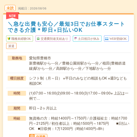
未読
掲載日
2026/08/06
NEW
＼急な出費も安心／最短3日でお仕事スタート
できる介護＊即日×日払いOK
職種未経験OK
交通費別途支給あり
土日祝日が休み
WEB登録OK
派遣
愛知県豊橋市
勤務地
新豊橋駅から---分／豊橋公園前駅から---分／植田(豊橋鉄道
線)駅から---分／高師駅から---分／下地駅から---分
シフト制（月～日） ※平日のみなどの相談もOK ※週3なども
曜日頻度
相談OK
(1)07:00～16:00(2)09:00～18:00(3)17:00～09:00※ 上記は一
時間
例で…
即日～2ヶ月以上
期間
無資格の方：時給1400円～1750円 / 介護福祉士：時給1700
時給
円～2125円 / 初任者以上：時給1500円～1875円 ■日払い
OK ■日収例：1万1200円（時給1400円×8h）
交通費