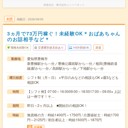
派遣会社
株式会社ニッソーネット
未読
掲載日
2026/08/05
3ヵ月で73万円稼ぐ！未経験OK＊おばあちゃん
のお話相手など＊
職種未経験OK
交通費別途支給あり
WEB登録OK
派遣
愛知県豊橋市
勤務地
新豊橋駅から---分／豊橋公園前駅から---分／植田(豊橋鉄道
線)駅から---分／高師駅から---分／下地駅から---分
シフト制（月～日） ※平日のみなどの相談もOK ※週3なども
曜日頻度
相談OK
【シフト例】07:00～16:0009:00～18:0017:00～09:00※ 上記
時間
は一例です！そ…
即日～2ヶ月以上 ■開始日の相談OK！
期間
無資格の方：時給1400円～1750円 / 介護福祉士：時給1700
時給
円～2125円 / 初任者以上：時給1500円～1875円
交通費