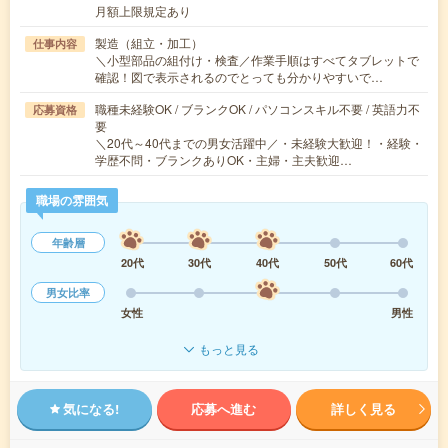
月額上限規定あり
製造（組立・加工）
仕事内容
＼小型部品の組付け・検査／作業手順はすべてタブレットで
確認！図で表示されるのでとっても分かりやすいで…
職種未経験OK / ブランクOK / パソコンスキル不要 / 英語力不
応募資格
要
＼20代～40代までの男女活躍中／・未経験大歓迎！・経験・
学歴不問・ブランクありOK・主婦・主夫歓迎…
職場の雰囲気
年齢層
20代
30代
40代
50代
60代
男女比率
女性
男性
もっと見る
気になる!
応募へ進む
詳しく見る