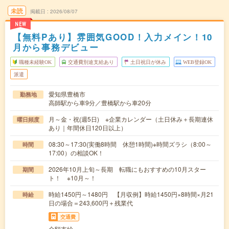
未読
掲載日
2026/08/07
NEW
【無料Pあり】雰囲気GOOD！入力メイン！10
月から事務デビュー
職種未経験OK
交通費別途支給あり
土日祝日が休み
WEB登録OK
派遣
愛知県豊橋市
勤務地
高師駅から車9分／豊橋駅から車20分
月～金・祝(週5日) ※企業カレンダー（土日休み＋長期連休
曜日頻度
あり｜年間休日120日以上）
08:30～17:30(実働8時間 休憩1時間)※時間ズラシ（8:00～
時間
17:00）の相談OK！
2026年10月上旬～長期 転職にもおすすめの10月スター
期間
ト！ ※10月～！
時給1450円～1480円 【月収例】時給1450円×8時間×月21
時給
日の場合＝243,600円＋残業代
交通費
全額支給