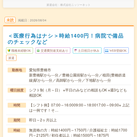
派遣会社
株式会社ニッソーネット
未読
掲載日
2026/08/04
＜医療行為はナシ＞時給1400円！病院で備品
のチェックなど
職種未経験OK
交通費別途支給あり
土日祝日が休み
WEB登録OK
派遣
愛知県豊橋市
勤務地
新豊橋駅から---分／豊橋公園前駅から---分／植田(豊橋鉄道
線)駅から---分／高師駅から---分／下地駅から---分
シフト制（月～日） ※平日のみなどの相談もOK ※週3なども
曜日頻度
相談OK
【シフト例】07:00～16:0009:00～18:0017:00～09:00※ 上記
時間
は一例です！そ…
即日～2ヶ月以上
期間
無資格の方：時給1400円～1750円 / 介護福祉士：時給1700
時給
円～2125円 / 初任者以上：時給1500円～1875円