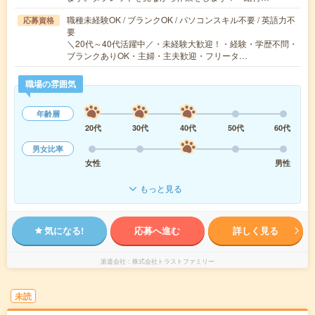
職種未経験OK / ブランクOK / パソコンスキル不要 / 英語力不
応募資格
要
＼20代～40代活躍中／・未経験大歓迎！・経験・学歴不問・
ブランクありOK・主婦・主夫歓迎・フリータ…
職場の雰囲気
年齢層
20代
30代
40代
50代
60代
男女比率
女性
男性
もっと見る
気になる!
応募へ進む
詳しく見る
派遣会社
株式会社トラストファミリー
未読