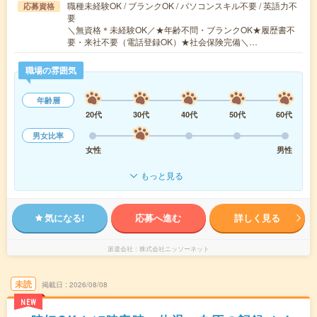
職種未経験OK / ブランクOK / パソコンスキル不要 / 英語力不
応募資格
要
＼無資格＊未経験OK／★年齢不問・ブランクOK★履歴書不
要・来社不要（電話登録OK）★社会保険完備＼…
職場の雰囲気
年齢層
20代
30代
40代
50代
60代
男女比率
女性
男性
もっと見る
気になる!
応募へ進む
詳しく見る
派遣会社
株式会社ニッソーネット
未読
掲載日
2026/08/08
NEW