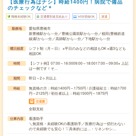
【医療行為はナシ】時給1400円！病院で備品
のチェックなど＊
職種未経験OK
交通費別途支給あり
WEB登録OK
派遣
愛知県豊橋市
勤務地
新豊橋駅から---分／豊橋公園前駅から---分／植田(豊橋鉄道
線)駅から---分／高師駅から---分／下地駅から---分
シフト制（月～日） ※平日のみなどの相談もOK ※週3なども
曜日頻度
相談OK
【シフト例】07:00～16:0009:00～18:0017:00～09:00※ 上記
時間
は一例です！そ…
即日～2ヶ月以上
期間
無資格の方：時給1400円～1750円 / 介護福祉士：時給1700
時給
円～2125円 / 初任者以上：時給1500円～1875円
交通費
全額支給
看護助手
仕事内容
＼無資格・未経験OKの看護助手／医療行為は一切行わない
ので未経験でも安心！▽具体的には…・リネンやシ…