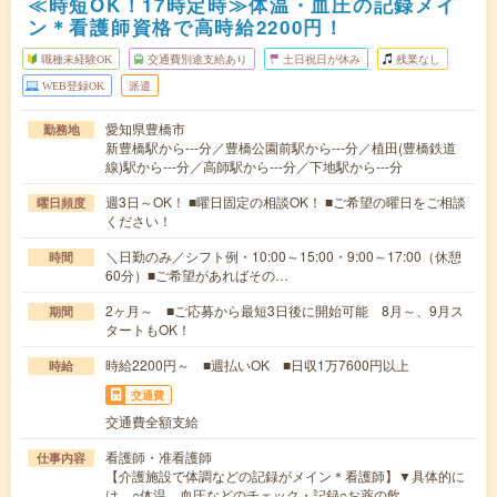
≪時短OK！17時定時≫体温・血圧の記録メイ
ン＊看護師資格で高時給2200円！
職種未経験OK
交通費別途支給あり
土日祝日が休み
残業なし
WEB登録OK
派遣
愛知県豊橋市
勤務地
新豊橋駅から---分／豊橋公園前駅から---分／植田(豊橋鉄道
線)駅から---分／高師駅から---分／下地駅から---分
週3日～OK！ ■曜日固定の相談OK！ ■ご希望の曜日をご相談
曜日頻度
ください！
＼日勤のみ／シフト例・10:00～15:00・9:00～17:00（休憩
時間
60分）■ご希望があればその…
2ヶ月～ ■ご応募から最短3日後に開始可能 8月～、9月ス
期間
タートもOK！
時給2200円～ ■週払いOK ■日収1万7600円以上
時給
交通費
交通費全額支給
看護師・准看護師
仕事内容
【介護施設で体調などの記録がメイン＊看護師】▼具体的に
は…○体温、血圧などのチェック・記録○お薬の飲…