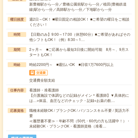
新豊橋駅から---分／豊橋公園前駅から---分／植田(豊橋鉄道
線)駅から---分／高師駅から---分／下地駅から---分
週2日～OK！ ■曜日固定の相談OK！ ■ご希望の曜日をご相談
曜日頻度
ください！
【日勤のみ】9:00～17:00（休憩60分）■ご希望があればその
時間
他シフトもOK！（例）8:30～1…
2ヶ月～ ■ご応募から最短3日後に開始可能 8月～、9月ス
期間
タートもOK！
時給2200円～ ■週払いOK ■日収1万7600円以上
時給
交通費
交通費全額支給
看護師・准看護師
仕事内容
【介護施設で体調などの記録がメイン＊看護師】▼具体的に
は…○体温、血圧などのチェック・記録○お薬の飲…
職種未経験OK / ブランクOK / パソコンスキル不要 / 英語力不
応募資格
要
≪履歴書不要≫・年齢不問（50代・60代の方も活躍中！）・
未経験OK・ブランクOK・看護師資格（准看…