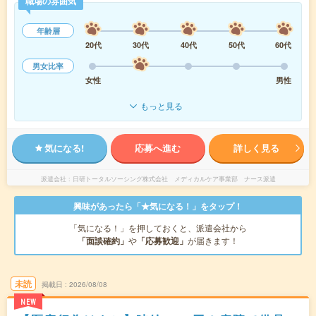
職場の雰囲気
年齢層
20代
30代
40代
50代
60代
男女比率
女性
男性
もっと見る
気になる!
応募へ進む
詳しく見る
派遣会社
日研トータルソーシング株式会社 メディカルケア事業部 ナース派遣
興味があったら「★気になる！」をタップ！
「気になる！」を押しておくと、派遣会社から
「面談確約」
や
「応募歓迎」
が届きます！
未読
掲載日
2026/08/08
NEW