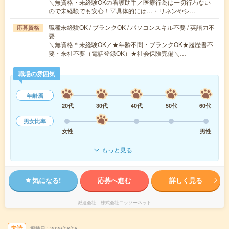
＼無資格・未経験OKの看護助手／医療行為は一切行わない
ので未経験でも安心！▽具体的には…・リネンやシ…
職種未経験OK / ブランクOK / パソコンスキル不要 / 英語力不
応募資格
要
＼無資格＊未経験OK／★年齢不問・ブランクOK★履歴書不
要・来社不要（電話登録OK）★社会保険完備＼…
職場の雰囲気
年齢層
20代
30代
40代
50代
60代
男女比率
女性
男性
もっと見る
気になる!
応募へ進む
詳しく見る
派遣会社
株式会社ニッソーネット
未読
掲載日
2026/08/08