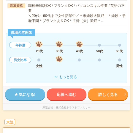
職種未経験OK / ブランクOK / パソコンスキル不要 / 英語力不
応募資格
要
＼20代～60代まで女性活躍中／＊未経験大歓迎！＊経験・学
歴不問＊ブランクありOK＊主婦（夫）歓迎＊…
職場の雰囲気
年齢層
20代
30代
40代
50代
60代
男女比率
女性
男性
もっと見る
気になる!
応募へ進む
詳しく見る
派遣会社
株式会社トラストファミリー
未読