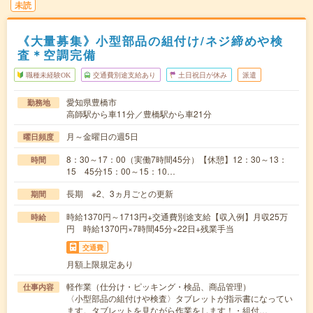
未読
《大量募集》小型部品の組付け/ネジ締めや検
査＊空調完備
職種未経験OK
交通費別途支給あり
土日祝日が休み
派遣
愛知県豊橋市
勤務地
高師駅から車11分／豊橋駅から車21分
月～金曜日の週5日
曜日頻度
8：30～17：00（実働7時間45分）【休憩】12：30～13：
時間
15 45分15：00～15：10…
長期 ※2、3ヵ月ごとの更新
期間
時給1370円～1713円+交通費別途支給【収入例】月収25万
時給
円 時給1370円×7時間45分×22日+残業手当
交通費
月額上限規定あり
軽作業（仕分け・ピッキング・検品、商品管理）
仕事内容
〈小型部品の組付けや検査〉タブレットが指示書になってい
ます。タブレットを見ながら作業をします！・組付…