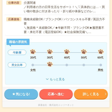
介護関連
仕事内容
／利用者の方の日常生活をサポート！＼▽具体的には…・買
い物や散歩に付き添ったり・折り紙や体操などのレ…
職種未経験OK / ブランクOK / パソコンスキル不要 / 英語力不
応募資格
要
＼無資格＊未経験OK／★年齢不問・ブランクOK★履歴書不
要・来社不要（電話登録OK）★社会保険完備＼…
職場の雰囲気
年齢層
20代
30代
40代
50代
60代
男女比率
女性
男性
もっと見る
気になる!
応募へ進む
詳しく見る
派遣会社
株式会社ニッソーネット