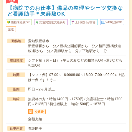
NEW
【病院でのお仕事】備品の整理やシーツ交換な
ど看護助手＊未経験OK
職種未経験OK
交通費別途支給あり
土日祝日が休み
WEB登録OK
派遣
愛知県豊橋市
勤務地
新豊橋駅から---分／豊橋公園前駅から---分／植田(豊橋鉄道
線)駅から---分／高師駅から---分／下地駅から---分
シフト制（月～日） ※平日のみなどの相談もOK ※週3なども
曜日頻度
相談OK
【シフト例】07:00～16:0009:00～18:0017:00～09:00※ 上記
時間
は一例です！そ…
即日～2ヶ月以上
期間
無資格の方：時給1400円～1750円 / 介護福祉士：時給1700
時給
円～2125円 / 初任者以上：時給1500円～1875円
交通費
全額支給
看護助手
仕事内容