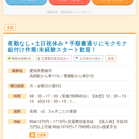
派遣会社
株式会社ニッソーネット
未読
夜勤なし×土日祝休み＊手順書通りにモクモク
組付け作業/未経験スタート歓迎！
職種未経験OK
交通費別途支給あり
土日祝日が休み
派遣
愛知県豊橋市
勤務地
高師駅から車11分／豊橋駅から車21分
月～金曜日の週5日
曜日頻度
08：30～17：00（実働7時間45分）【休憩】12：30～13：
時間
15 45分15：00～15：1…
長期 ※2、3ヵ月ごとの更新
期間
時給1370円～1713円+交通費別途支給 【収入例】月収25
時給
万円以上可能 時給1370円×7.75時間×22日+残業手当
交通費