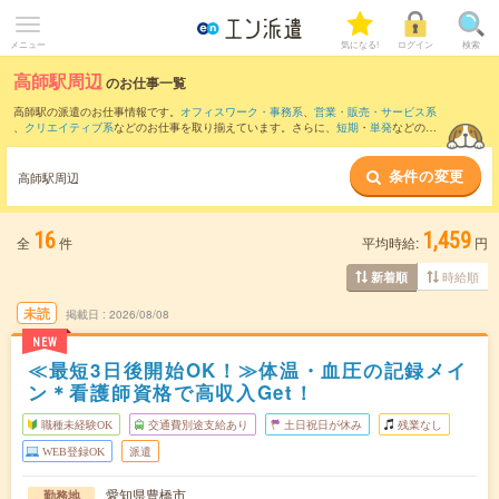
メニュー
気になる!
ログイン
検索
高師駅周辺
のお仕事一覧
高師駅の派遣のお仕事情報です。
オフィスワーク・事務系
、
営業・販売・サービス系
、
クリエイティブ系
などのお仕事を取り揃えています。さらに、
短期
・
単発
などの期
間や、
職種未経験OK
などのこだわり条件で絞り込んでいただけます。
条件の変更
また、
豊橋駅
・
二川駅
・
豊川駅
・
新所原駅
・
愛知御津駅
など近隣駅のお仕事もご確認
高師駅周辺
いただけます。
16
1,459
全
件
平均時給:
円
時給順
新着順
未読
掲載日
2026/08/08
NEW
≪最短3日後開始OK！≫体温・血圧の記録メイ
ン＊看護師資格で高収入Get！
職種未経験OK
交通費別途支給あり
土日祝日が休み
残業なし
WEB登録OK
派遣
愛知県豊橋市
勤務地