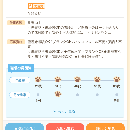
交通費
全額支給
看護助手
仕事内容
＼無資格・未経験OKの看護助手／医療行為は一切行わない
ので未経験でも安心！▽具体的には…・リネンやシ…
職種未経験OK / ブランクOK / パソコンスキル不要 / 英語力不
応募資格
要
＼無資格＊未経験OK／★年齢不問・ブランクOK★履歴書不
要・来社不要（電話登録OK）★社会保険完備＼…
職場の雰囲気
年齢層
20代
30代
40代
50代
60代
男女比率
女性
男性
もっと見る
気になる!
応募へ進む
詳しく見る