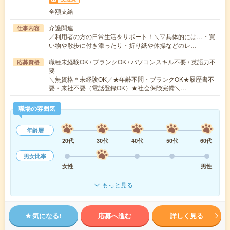
全額支給
介護関連
仕事内容
／利用者の方の日常生活をサポート！＼▽具体的には…・買
い物や散歩に付き添ったり・折り紙や体操などのレ…
職種未経験OK / ブランクOK / パソコンスキル不要 / 英語力不
応募資格
要
＼無資格＊未経験OK／★年齢不問・ブランクOK★履歴書不
要・来社不要（電話登録OK）★社会保険完備＼…
職場の雰囲気
年齢層
20代
30代
40代
50代
60代
男女比率
女性
男性
もっと見る
気になる!
応募へ進む
詳しく見る