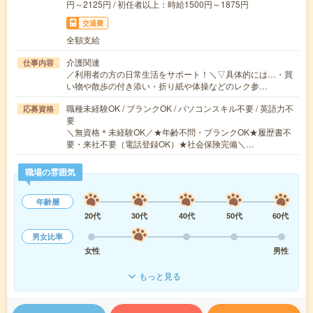
円～2125円 / 初任者以上：時給1500円～1875円
交通費
全額支給
介護関連
仕事内容
／利用者の方の日常生活をサポート！＼▽具体的には…・買
い物や散歩の付き添い・折り紙や体操などのレク参…
職種未経験OK / ブランクOK / パソコンスキル不要 / 英語力不
応募資格
要
＼無資格＊未経験OK／★年齢不問・ブランクOK★履歴書不
要・来社不要（電話登録OK）★社会保険完備＼…
職場の雰囲気
年齢層
20代
30代
40代
50代
60代
男女比率
女性
男性
もっと見る