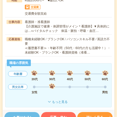
時給
交通費
交通費全額支給
看護師・准看護師
仕事内容
【介護施設で健康・体調管理がメイン＊看護師】▼具体的に
は…○バイタルチェック 体温・脈拍・呼吸・血圧…
職種未経験OK / ブランクOK / パソコンスキル不要 / 英語力不
応募資格
要
≪履歴書不要≫・年齢不問（50代・60代の方も活躍中！）・
未経験OK・ブランクOK・看護師資格（准看…
職場の雰囲気
年齢層
20代
30代
40代
50代
60代
男女比率
女性
男性
もっと見る