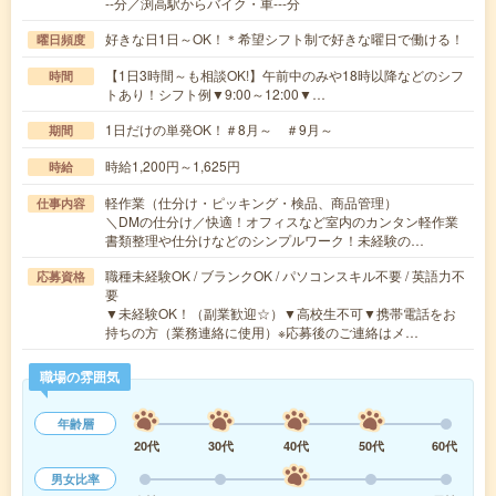
--分／渕高駅からバイク・車---分
好きな日1日～OK！＊希望シフト制で好きな曜日で働ける！
曜日頻度
【1日3時間～も相談OK!】午前中のみや18時以降などのシフ
時間
トあり！シフト例▼9:00～12:00▼…
1日だけの単発OK！＃8月～ ＃9月～
期間
時給1,200円～1,625円
時給
軽作業（仕分け・ピッキング・検品、商品管理）
仕事内容
＼DMの仕分け／快適！オフィスなど室内のカンタン軽作業
書類整理や仕分けなどのシンプルワーク！未経験の…
職種未経験OK / ブランクOK / パソコンスキル不要 / 英語力不
応募資格
要
▼未経験OK！（副業歓迎☆）▼高校生不可▼携帯電話をお
持ちの方（業務連絡に使用）※応募後のご連絡はメ…
職場の雰囲気
年齢層
20代
30代
40代
50代
60代
男女比率