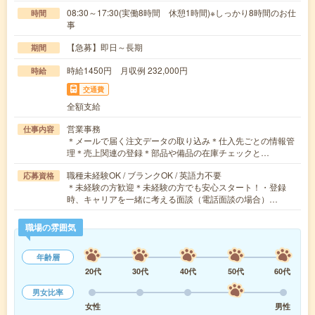
08:30～17:30(実働8時間 休憩1時間)※しっかり8時間のお仕
時間
事
【急募】即日～長期
期間
時給1450円 月収例 232,000円
時給
交通費
全額支給
営業事務
仕事内容
＊メールで届く注文データの取り込み＊仕入先ごとの情報管
理＊売上関連の登録＊部品や備品の在庫チェックと…
職種未経験OK / ブランクOK / 英語力不要
応募資格
＊未経験の方歓迎＊未経験の方でも安心スタート！・登録
時、キャリアを一緒に考える面談（電話面談の場合）…
職場の雰囲気
年齢層
20代
30代
40代
50代
60代
男女比率
女性
男性