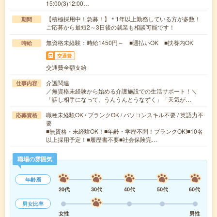
15:00(3)12:00…
【積極採用中！急募！】＊1年以上勤務している方が多数！
期間
ご応募から最短2～3日後の就業も相談可能です！
無資格未経験：時給1450円～ ■週払いOK ■扶養内OK
時給
交通費
交通費全額支給
介護関連
仕事内容
／無資格未経験から始める介護施設での生活サポート！＼
「話し相手になって、うんうんとうなずく」「天気が…
職種未経験OK / ブランクOK / パソコンスキル不要 / 英語力不
応募資格
要
■無資格・未経験OK！■年齢・学歴不問！ブランクOK!■10名
以上採用予定！■履歴書不要■社会保険完…
職場の雰囲気
年齢層
20代
30代
40代
50代
60代
男女比率
女性
男性