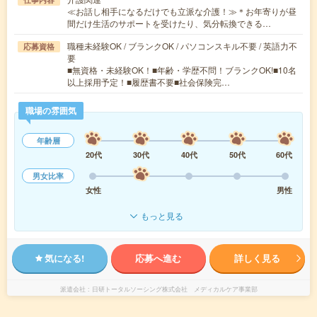
≪お話し相手になるだけでも立派な介護！≫＊お年寄りが昼
間だけ生活のサポートを受けたり、気分転換できる…
職種未経験OK / ブランクOK / パソコンスキル不要 / 英語力不
応募資格
要
■無資格・未経験OK！■年齢・学歴不問！ブランクOK!■10名
以上採用予定！■履歴書不要■社会保険完…
職場の雰囲気
年齢層
20代
30代
40代
50代
60代
男女比率
女性
男性
もっと見る
気になる!
応募へ進む
詳しく見る
派遣会社
日研トータルソーシング株式会社 メディカルケア事業部