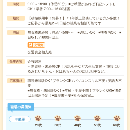
9:00～18:00（休憩60分）■ご希望があれば下記シフトも
時間
OK！早番 7:00～16:00遅番 …
【積極採用中！急募！】＊1年以上勤務している方が多数！
期間
ご応募から最短2～3日後の就業も相談可能です！
無資格未経験：時給1450円～ ■週払いOK ■扶養内OK ■
時給
日収1万1600円以上
交通費
交通費全額支給
介護関連
仕事内容
＜無資格・未経験OK！お話相手などの生活支援＞ 施設にい
るおじいちゃん・おばあちゃんのお話し相手など…
職種未経験OK / ブランクOK / パソコンスキル不要 / 英語力不
応募資格
要
■無資格・未経験OK！■年齢・学歴不問！ブランクOK!■10名
以上採用予定！■履歴書不要■社会保険完…
職場の雰囲気
年齢層
20代
30代
40代
50代
60代