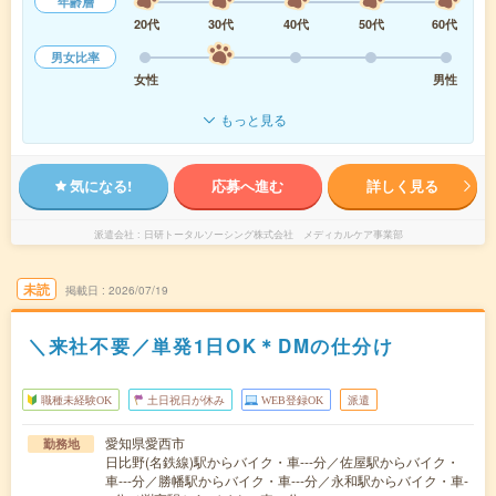
年齢層
20代
30代
40代
50代
60代
男女比率
女性
男性
もっと見る
気になる!
応募へ進む
詳しく見る
派遣会社
日研トータルソーシング株式会社 メディカルケア事業部
未読
掲載日
2026/07/19
＼来社不要／単発1日OK＊DMの仕分け
職種未経験OK
土日祝日が休み
WEB登録OK
派遣
愛知県愛西市
勤務地
日比野(名鉄線)駅からバイク・車---分／佐屋駅からバイク・
車---分／勝幡駅からバイク・車---分／永和駅からバイク・車-