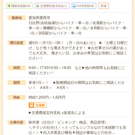
職種未経験OK
交通費別途支給あり
WEB登録OK
派遣
愛知県愛西市
勤務地
日比野(名鉄線)駅からバイク・車---分／佐屋駅からバイク・
車---分／勝幡駅からバイク・車---分／永和駅からバイク・車-
--分／渕高駅からバイク・車---分
週0日～/月1日～OK！ （月～日のあいだ） ★「土曜と日曜だ
曜日頻度
け」など色々な働き方ができます！ ★お仕事ゼロの週があっ
ても大丈夫。 働きたい日、お休みの希望はお気軽にご相談く
ださい！
9:00～17:0010:00～19:00 など■ 他の時間帯もお気軽にご
時間
相談ください！
単発1日～！ ★勤務開始日や期間はお気軽にご相談くださ
期間
い！ ＃8月～ ＃9月～
時給1,200円～1,625円
時給
交通費
■ 交通費規定内支給 ※派遣先による
軽作業（仕分け・ピッキング・検品、商品管理）
仕事内容
＼チラシの仕分け／＜とってもシンプルなので未経験でも安
心！＞▼封入作業及び梱包▼雑誌や書籍などの仕分…