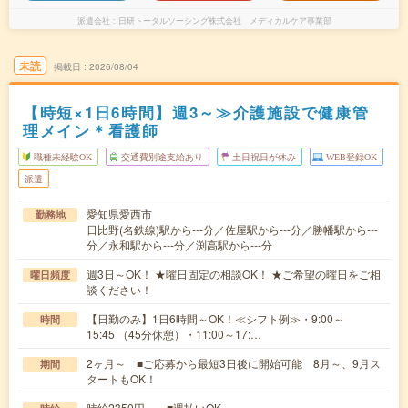
派遣会社
日研トータルソーシング株式会社 メディカルケア事業部
未読
掲載日
2026/08/04
【時短×1日6時間】週3～≫介護施設で健康管
理メイン＊看護師
職種未経験OK
交通費別途支給あり
土日祝日が休み
WEB登録OK
派遣
愛知県愛西市
勤務地
日比野(名鉄線)駅から---分／佐屋駅から---分／勝幡駅から---
分／永和駅から---分／渕高駅から---分
週3日～OK！ ★曜日固定の相談OK！ ★ご希望の曜日をご相
曜日頻度
談ください！
【日勤のみ】1日6時間～OK！≪シフト例≫・9:00～
時間
15:45 （45分休憩）・11:00～17:…
2ヶ月～ ■ご応募から最短3日後に開始可能 8月～、9月ス
期間
タートもOK！
時給2350円～ ■週払いOK