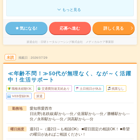
もっと見る
気になる!
応募へ進む
詳しく見る
派遣会社
日研トータルソーシング株式会社 メディカルケア事業部
未読
掲載日
2026/07/29
≪年齢不問！≫50代が無理なく、なが～く活躍
中！生活サポート
職種未経験OK
交通費別途支給あり
土日祝日が休み
残業なし
WEB登録OK
派遣
愛知県愛西市
勤務地
日比野(名鉄線)駅から---分／佐屋駅から---分／勝幡駅から---
分／永和駅から---分／渕高駅から---分
週3日～（週2日～も相談OK） ■曜日固定の相談OK！ ■希望
曜日頻度
の曜日があればご相談ください！