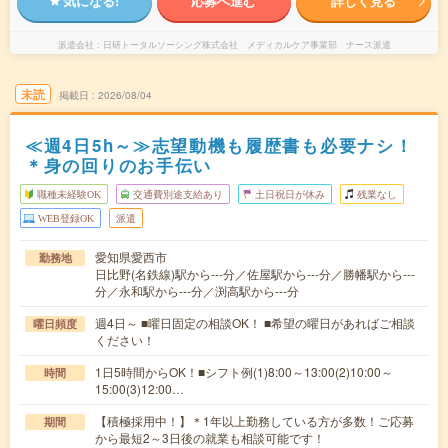
気になる!
応募へ進む
詳しく見る
派遣会社
日研トータルソーシング株式会社 メディカルケア事業部 ナース派遣
未読
掲載日
2026/08/04
≪週4日5h～≫志望動機も履歴書も必要ナシ！
＊身の回りのお手伝い
職種未経験OK
交通費別途支給あり
土日祝日が休み
残業なし
WEB登録OK
派遣
愛知県愛西市
勤務地
日比野(名鉄線)駅から---分／佐屋駅から---分／勝幡駅から---
分／永和駅から---分／渕高駅から---分
週4日～ ■曜日固定の相談OK！ ■希望の曜日があればご相談
曜日頻度
ください！
1日5時間からOK！■シフト例(1)8:00～13:00(2)10:00～
時間
15:00(3)12:00…
【積極採用中！】＊1年以上勤務している方が多数！ご応募
期間
から最短2～3日後の就業も相談可能です！