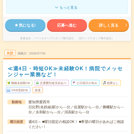
もっと見る
気になる!
応募へ進む
詳しく見る
派遣会社
パーソルテンプスタッフ株式会社 （旧テンプスタッフ株式会社）
未読
掲載日
2026/07/30
≪週4日・時短OK≫未経験OK！病院でメッセ
ンジャー業務など！
職種未経験OK
交通費別途支給あり
土日祝日が休み
残業なし
WEB登録OK
派遣
愛知県愛西市
勤務地
日比野(名鉄線)駅から---分／佐屋駅から---分／勝幡駅から---
分／永和駅から---分／渕高駅から---分
週4日～ ■曜日固定の相談OK！ ■希望の曜日があればご相談
曜日頻度
ください！