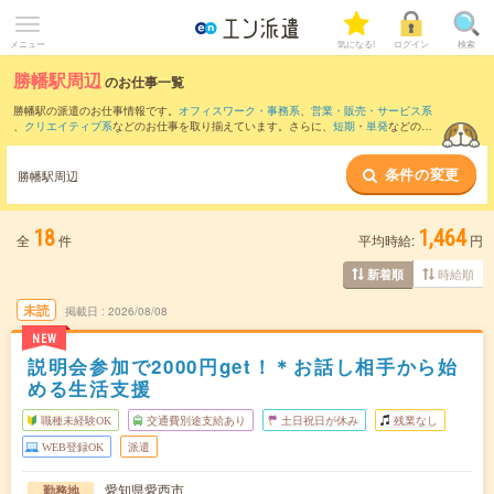
メニュー
気になる!
ログイン
検索
勝幡駅周辺
のお仕事一覧
勝幡駅の派遣のお仕事情報です。
オフィスワーク・事務系
、
営業・販売・サービス系
、
クリエイティブ系
などのお仕事を取り揃えています。さらに、
短期
・
単発
などの期
間や、
職種未経験OK
などのこだわり条件で絞り込んでいただけます。
条件の変更
また、
亀島駅
・
本陣駅
・
尾張一宮駅
・
上小田井駅
・
名鉄一宮駅
など近隣駅のお仕事も
勝幡駅周辺
ご確認いただけます。
18
1,464
全
件
平均時給:
円
時給順
新着順
未読
掲載日
2026/08/08
NEW
説明会参加で2000円get！＊お話し相手から始
める生活支援
職種未経験OK
交通費別途支給あり
土日祝日が休み
残業なし
WEB登録OK
派遣
愛知県愛西市
勤務地