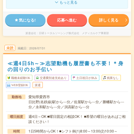
もっと見る
気になる!
応募へ進む
詳しく見る
派遣会社
日研トータルソーシング株式会社 メディカルケア事業部
未読
掲載日
2026/07/31
≪週4日5h～≫志望動機も履歴書も不要！＊身
の回りのお手伝い
職種未経験OK
交通費別途支給あり
土日祝日が休み
残業なし
WEB登録OK
派遣
愛知県愛西市
勤務地
日比野(名鉄線)駅から---分／佐屋駅から---分／勝幡駅から---
分／永和駅から---分／渕高駅から---分
週4日～OK ■曜日固定の相談OK！ ■希望の曜日があればご相
曜日頻度
談ください！
1日5時間からOK！■シフト例(1)8:00～13:00(2)10:00～
時間