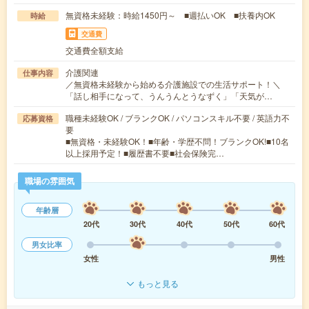
無資格未経験：時給1450円～ ■週払いOK ■扶養内OK
時給
交通費
交通費全額支給
介護関連
仕事内容
／無資格未経験から始める介護施設での生活サポート！＼
「話し相手になって、うんうんとうなずく」「天気が…
職種未経験OK / ブランクOK / パソコンスキル不要 / 英語力不
応募資格
要
■無資格・未経験OK！■年齢・学歴不問！ブランクOK!■10名
以上採用予定！■履歴書不要■社会保険完…
職場の雰囲気
年齢層
20代
30代
40代
50代
60代
男女比率
女性
男性
もっと見る