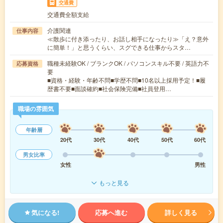
交通費
交通費全額支給
介護関連
仕事内容
≪散歩に付き添ったり、お話し相手になったり≫「え？意外
に簡単！」と思うくらい、スグできる仕事からスタ…
職種未経験OK / ブランクOK / パソコンスキル不要 / 英語力不
応募資格
要
■資格・経験・年齢不問■学歴不問■10名以上採用予定！■履
歴書不要■面談確約■社会保険完備■社員登用…
職場の雰囲気
年齢層
20代
30代
40代
50代
60代
男女比率
女性
男性
もっと見る
気になる!
応募へ進む
詳しく見る