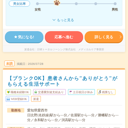
男女比率
女性
男性
もっと見る
気になる!
応募へ進む
詳しく見る
派遣会社
日研トータルソーシング株式会社 メディカルケア事業部
未読
掲載日
2026/07/28
【ブランクOK】患者さんから”ありがとう”が
もらえる生活サポート
職種未経験OK
交通費別途支給あり
土日祝日が休み
残業なし
WEB登録OK
派遣
愛知県愛西市
勤務地
日比野(名鉄線)駅から---分／佐屋駅から---分／勝幡駅から---
分／永和駅から---分／渕高駅から---分