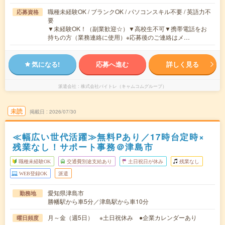
職種未経験OK / ブランクOK / パソコンスキル不要 / 英語力不
応募資格
要
▼未経験OK！（副業歓迎☆）▼高校生不可▼携帯電話をお
持ちの方（業務連絡に使用）※応募後のご連絡はメ…
気になる!
応募へ進む
詳しく見る
派遣会社
株式会社バイトレ（キャムコムグループ）
未読
掲載日
2026/07/30
≪幅広い世代活躍≫無料Pあり／17時台定時×
残業なし！サポート事務＠津島市
職種未経験OK
交通費別途支給あり
土日祝日が休み
残業なし
WEB登録OK
派遣
愛知県津島市
勤務地
勝幡駅から車5分／津島駅から車10分
月～金（週5日） ※土日祝休み ●企業カレンダーあり
曜日頻度