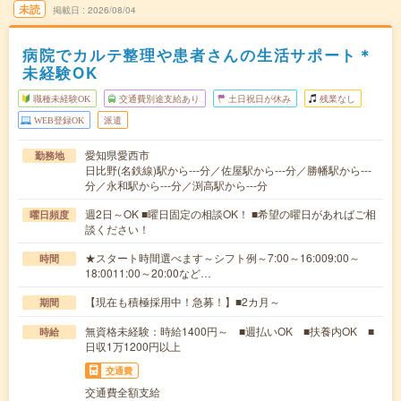
未読
掲載日
2026/08/04
病院でカルテ整理や患者さんの生活サポート＊
未経験OK
職種未経験OK
交通費別途支給あり
土日祝日が休み
残業なし
WEB登録OK
派遣
愛知県愛西市
勤務地
日比野(名鉄線)駅から---分／佐屋駅から---分／勝幡駅から---
分／永和駅から---分／渕高駅から---分
週2日～OK ■曜日固定の相談OK！ ■希望の曜日があればご相
曜日頻度
談ください！
★スタート時間選べます～シフト例～7:00～16:009:00～
時間
18:0011:00～20:00など…
【現在も積極採用中！急募！】■2カ月～
期間
無資格未経験：時給1400円～ ■週払いOK ■扶養内OK ■
時給
日収1万1200円以上
交通費
交通費全額支給