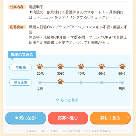
看護助手
仕事内容
▼病院の一般病棟にて看護師さんのサポート！＜具体的に
は…＞〇カルテをファイリングする〇チェックシート…
職種未経験OK / ブランクOK / パソコンスキル不要 / 英語力不
応募資格
要
無資格・未経験OK年齢・学歴不問 ブランクOK★10名以上
採用予定履歴書は不要です。少しでも興味があ…
職場の雰囲気
年齢層
20代
30代
40代
50代
60代
男女比率
女性
男性
もっと見る
気になる!
応募へ進む
詳しく見る
派遣会社
日研トータルソーシング株式会社 メディカルケア事業部