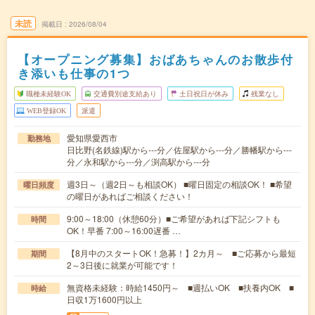
未読
掲載日
2026/08/04
【オープニング募集】おばあちゃんのお散歩付
き添いも仕事の1つ
職種未経験OK
交通費別途支給あり
土日祝日が休み
残業なし
WEB登録OK
派遣
愛知県愛西市
勤務地
日比野(名鉄線)駅から---分／佐屋駅から---分／勝幡駅から---
分／永和駅から---分／渕高駅から---分
週3日～（週2日～も相談OK） ■曜日固定の相談OK！ ■希望
曜日頻度
の曜日があればご相談ください！
9:00～18:00（休憩60分）■ご希望があれば下記シフトも
時間
OK！早番 7:00～16:00遅番 …
【8月中のスタートOK！急募！】2カ月～ ■ご応募から最短
期間
2～3日後に就業が可能です！
無資格未経験：時給1450円～ ■週払いOK ■扶養内OK ■
時給
日収1万1600円以上