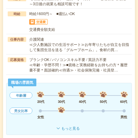
～3日後の就業も相談可能です！
時給1600円～ ■週払いOK
時給
交通費
交通費全額支給
介護関連
仕事内容
≪少人数施設での生活サポート≫お年寄りたちが自立を目指
して集団生活を送る「グループホーム」。食材の買…
ブランクOK / パソコンスキル不要 / 英語力不要
応募資格
≪年齢・学歴不問！≫■資格と実務経験をお持ちの方＊履歴
書不要＊面談確約≪待遇≫・社会保険完備・社員登…
職場の雰囲気
年齢層
20代
30代
40代
50代
60代
男女比率
女性
男性
もっと見る