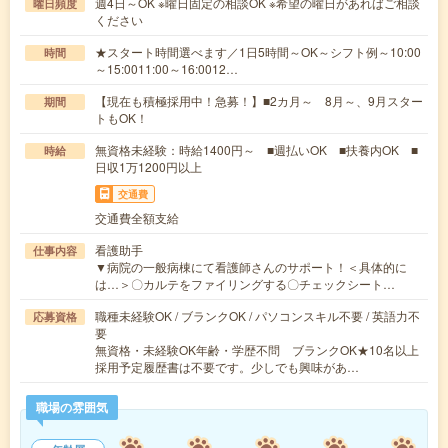
週4日～OK ※曜日固定の相談OK ※希望の曜日があればご相談
曜日頻度
ください
★スタート時間選べます／1日5時間～OK～シフト例～10:00
時間
～15:0011:00～16:0012…
【現在も積極採用中！急募！】■2カ月～ 8月～、9月スター
期間
トもOK！
無資格未経験：時給1400円～ ■週払いOK ■扶養内OK ■
時給
日収1万1200円以上
交通費
交通費全額支給
看護助手
仕事内容
▼病院の一般病棟にて看護師さんのサポート！＜具体的に
は…＞〇カルテをファイリングする〇チェックシート…
職種未経験OK / ブランクOK / パソコンスキル不要 / 英語力不
応募資格
要
無資格・未経験OK年齢・学歴不問 ブランクOK★10名以上
採用予定履歴書は不要です。少しでも興味があ…
職場の雰囲気