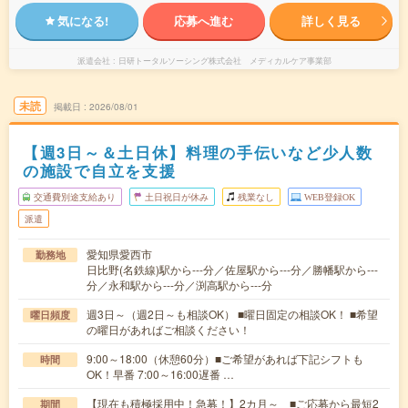
気になる!
応募へ進む
詳しく見る
派遣会社
日研トータルソーシング株式会社 メディカルケア事業部
未読
掲載日
2026/08/01
【週3日～＆土日休】料理の手伝いなど少人数
の施設で自立を支援
交通費別途支給あり
土日祝日が休み
残業なし
WEB登録OK
派遣
愛知県愛西市
勤務地
日比野(名鉄線)駅から---分／佐屋駅から---分／勝幡駅から---
分／永和駅から---分／渕高駅から---分
週3日～（週2日～も相談OK） ■曜日固定の相談OK！ ■希望
曜日頻度
の曜日があればご相談ください！
9:00～18:00（休憩60分）■ご希望があれば下記シフトも
時間
OK！早番 7:00～16:00遅番 …
【現在も積極採用中！急募！】2カ月～ ■ご応募から最短2
期間