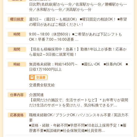
日比野(名鉄線)駅から---分／佐屋駅から---分／勝幡駅から---
分／永和駅から---分／渕高駅から---分
週3日～（週2日～も相談OK） ■曜日固定の相談OK！ ■希望
曜日頻度
の曜日があればご相談ください！
9:00～18:00（休憩60分）■ご希望があれば下記シフトも
時間
OK！早番 7:00～16:00遅番 …
【現在も積極採用中！急募！】勤務1年以上が多数！応募か
期間
ら最短2～3日後に就業可能！
無資格未経験：時給1450円～ ■週払いOK ■扶養内OK ■
時給
日収1万1600円以上
交通費
交通費全額支給
介護関連
仕事内容
【昼間だけの施設で、生活サポートなど】＊お年寄りが昼間
だけ生活のサポートを受けたり、気分転換できるデ…
職種未経験OK / ブランクOK / パソコンスキル不要 / 英語力不
応募資格
要
■資格・経験・年齢不問■学歴不問■10名以上採用予定！■履
歴書不要■面談確約■社会保険完備■社員登用…