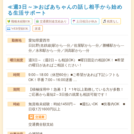
≪週3日～≫おばあちゃんの話し相手から始め
る生活サポート
職種未経験OK
交通費別途支給あり
土日祝日が休み
残業なし
WEB登録OK
派遣
愛知県愛西市
勤務地
日比野(名鉄線)駅から---分／佐屋駅から---分／勝幡駅から---
分／永和駅から---分／渕高駅から---分
週3日～（週2日～も相談OK） ■曜日固定の相談OK！ ■希望
曜日頻度
の曜日があればご相談ください！
9:00～18:00（休憩60分）■ご希望があれば下記シフトも
時間
OK！早番 7:00～16:00遅番 …
【積極採用中！急募！】＊1年以上勤務している方が多数！
期間
ご応募から最短2～3日後の就業も相談可能です！
無資格未経験：時給1450円～ ■週払いOK ■扶養内OK ■
時給
日収1万1600円以上
交通費
交通費全額支給
介護関連
仕事内容