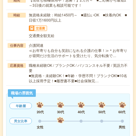
期間
～3日後の就業も相談可能です！
無資格未経験：時給1450円～ ■週払いOK ■扶養内OK ■
時給
日収1万1600円以上
交通費
交通費全額支給
介護関連
仕事内容
≪お年寄りも自分も笑顔になれる介護の仕事！≫＊お年寄り
が昼間だけ生活のサポートを受けたり、気分転換で…
職種未経験OK / ブランクOK / パソコンスキル不要 / 英語力不
応募資格
要
■無資格・未経験OK！■年齢・学歴不問！ブランクOK!■10名
以上採用予定！■履歴書不要■社会保険完…
職場の雰囲気
年齢層
20代
30代
40代
50代
60代
男女比率
女性
男性