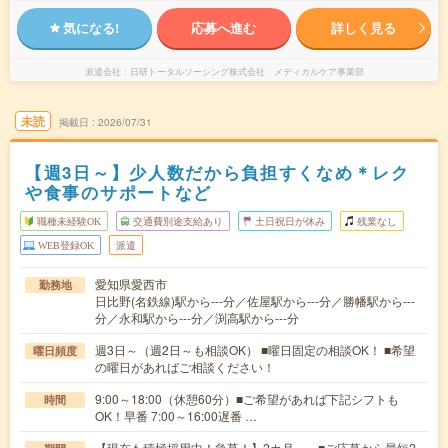
気になる!
応募へ進む
詳しく見る
派遣会社
日研トータルソーシング株式会社 メディカルケア事業部
未読
掲載日
2026/07/31
【週3日～】少人数だから負担すくなめ＊レク
や食事のサポートなど
職種未経験OK
交通費別途支給あり
土日祝日が休み
残業なし
WEB登録OK
派遣
愛知県愛西市
勤務地
日比野(名鉄線)駅から---分／佐屋駅から---分／勝幡駅から---
分／永和駅から---分／渕高駅から---分
週3日～（週2日～も相談OK） ■曜日固定の相談OK！ ■希望
曜日頻度
の曜日があればご相談ください！
9:00～18:00（休憩60分）■ご希望があれば下記シフトも
時間
OK！早番 7:00～16:00遅番 …
【現在も積極採用中！急募！】2カ月～ ■ご応募から最短2