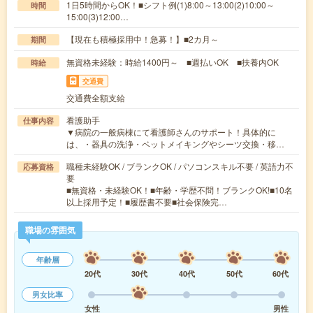
1日5時間からOK！■シフト例(1)8:00～13:00(2)10:00～
時間
15:00(3)12:00…
【現在も積極採用中！急募！】■2カ月～
期間
無資格未経験：時給1400円～ ■週払いOK ■扶養内OK
時給
交通費
交通費全額支給
看護助手
仕事内容
▼病院の一般病棟にて看護師さんのサポート！具体的に
は、・器具の洗浄・ベットメイキングやシーツ交換・移…
職種未経験OK / ブランクOK / パソコンスキル不要 / 英語力不
応募資格
要
■無資格・未経験OK！■年齢・学歴不問！ブランクOK!■10名
以上採用予定！■履歴書不要■社会保険完…
職場の雰囲気
年齢層
20代
30代
40代
50代
60代
男女比率
女性
男性