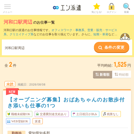
メニュー
気になる!
ログイン
検索
河和口駅周辺
のお仕事一覧
河和口駅の派遣のお仕事情報です。
オフィスワーク・事務系
、
営業・販売・サービス
系
、
クリエイティブ系
などのお仕事を取り揃えています。さらに、
短期
・
単発
などの
期間や、
職種未経験OK
などのこだわり条件で絞り込んでいただけます。
条件の変更
また、
亀崎駅
・
碧南駅
・
知多半田駅
・
半田駅
・
青山(愛知県)駅
など近隣駅のお仕事もご
河和口駅周辺
確認いただけます。
2
1,525
全
件
平均時給:
円
時給順
新着順
未読
掲載日
2026/08/08
NEW
【オープニング募集】おばあちゃんのお散歩付
き添いも仕事の1つ
職種未経験OK
交通費別途支給あり
土日祝日が休み
残業なし
WEB登録OK
派遣
愛知県知多郡
勤務地