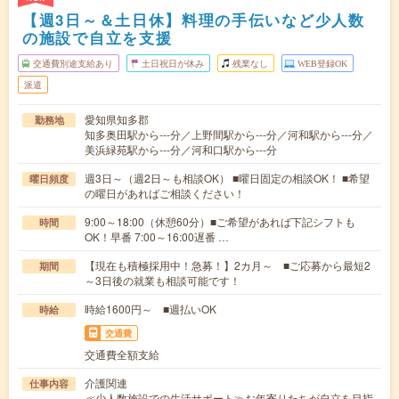
【週3日～＆土日休】料理の手伝いなど少人数
の施設で自立を支援
交通費別途支給あり
土日祝日が休み
残業なし
WEB登録OK
派遣
愛知県知多郡
勤務地
知多奥田駅から---分／上野間駅から---分／河和駅から---分／
美浜緑苑駅から---分／河和口駅から---分
週3日～（週2日～も相談OK） ■曜日固定の相談OK！ ■希望
曜日頻度
の曜日があればご相談ください！
9:00～18:00（休憩60分）■ご希望があれば下記シフトも
時間
OK！早番 7:00～16:00遅番 …
【現在も積極採用中！急募！】2カ月～ ■ご応募から最短2
期間
～3日後の就業も相談可能です！
時給1600円～ ■週払いOK
時給
交通費
交通費全額支給
介護関連
仕事内容
≪少人数施設での生活サポート≫お年寄りたちが自立を目指