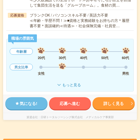
して集団生活を送る「グループホーム」。食材の買…
ブランクOK / パソコンスキル不要 / 英語力不要
応募資格
≪年齢・学歴不問！≫■資格と実務経験をお持ちの方＊履歴
書不要＊面談確約≪待遇≫・社会保険完備・社員登…
職場の雰囲気
年齢層
20代
30代
40代
50代
60代
男女比率
女性
男性
もっと見る
気になる!
応募へ進む
詳しく見る
派遣会社
日研トータルソーシング株式会社 メディカルケア事業部