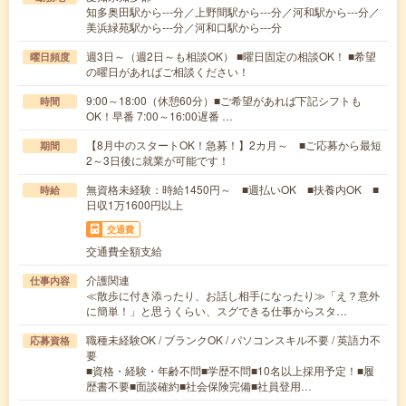
知多奥田駅から---分／上野間駅から---分／河和駅から---分／
美浜緑苑駅から---分／河和口駅から---分
週3日～（週2日～も相談OK） ■曜日固定の相談OK！ ■希望
曜日頻度
の曜日があればご相談ください！
9:00～18:00（休憩60分）■ご希望があれば下記シフトも
時間
OK！早番 7:00～16:00遅番 …
【8月中のスタートOK！急募！】2カ月～ ■ご応募から最短
期間
2～3日後に就業が可能です！
無資格未経験：時給1450円～ ■週払いOK ■扶養内OK ■
時給
日収1万1600円以上
交通費
交通費全額支給
介護関連
仕事内容
≪散歩に付き添ったり、お話し相手になったり≫「え？意外
に簡単！」と思うくらい、スグできる仕事からスタ…
職種未経験OK / ブランクOK / パソコンスキル不要 / 英語力不
応募資格
要
■資格・経験・年齢不問■学歴不問■10名以上採用予定！■履
歴書不要■面談確約■社会保険完備■社員登用…