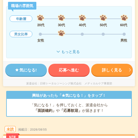
職場の雰囲気
年齢層
20代
30代
40代
50代
60代
男女比率
女性
男性
もっと見る
気になる!
応募へ進む
詳しく見る
派遣会社
日研トータルソーシング株式会社 メディカルケア事業部
興味があったら「★気になる！」をタップ！
「気になる！」を押しておくと、派遣会社から
「面談確約」
や
「応募歓迎」
が届きます！
未読
掲載日
2026/08/05
NEW