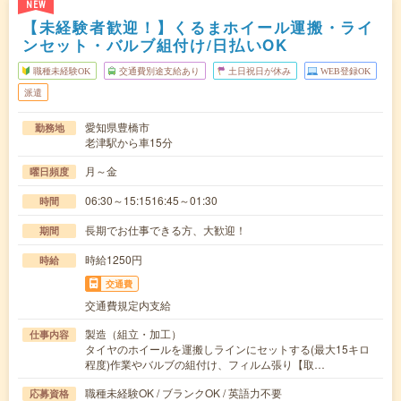
NEW
【未経験者歓迎！】くるまホイール運搬・ライ
ンセット・バルブ組付け/日払いOK
職種未経験OK
交通費別途支給あり
土日祝日が休み
WEB登録OK
派遣
愛知県豊橋市
勤務地
老津駅から車15分
月～金
曜日頻度
06:30～15:1516:45～01:30
時間
長期でお仕事できる方、大歓迎！
期間
時給1250円
時給
交通費
交通費規定内支給
製造（組立・加工）
仕事内容
タイヤのホイールを運搬しラインにセットする(最大15キロ
程度)作業やバルブの組付け、フィルム張り【取…
職種未経験OK / ブランクOK / 英語力不要
応募資格