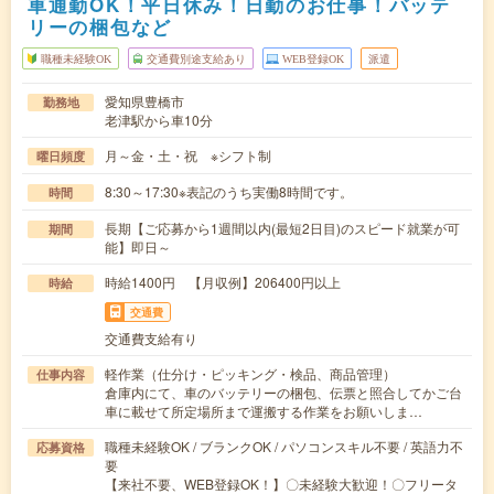
車通勤OK！平日休み！日勤のお仕事！バッテ
リーの梱包など
職種未経験OK
交通費別途支給あり
WEB登録OK
派遣
愛知県豊橋市
勤務地
老津駅から車10分
月～金・土・祝 ※シフト制
曜日頻度
8:30～17:30※表記のうち実働8時間です。
時間
長期【ご応募から1週間以内(最短2日目)のスピード就業が可
期間
能】即日～
時給1400円 【月収例】206400円以上
時給
交通費
交通費支給有り
軽作業（仕分け・ピッキング・検品、商品管理）
仕事内容
倉庫内にて、車のバッテリーの梱包、伝票と照合してかご台
車に載せて所定場所まで運搬する作業をお願いしま…
職種未経験OK / ブランクOK / パソコンスキル不要 / 英語力不
応募資格
要
【来社不要、WEB登録OK！】〇未経験大歓迎！〇フリータ