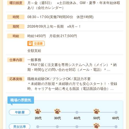
月～金（週5日） ※土日祝休み、GW・夏季・年末年始休暇
曜日頻度
あり（会社カレンダー）
08:30～17:00(実働7時間30分 休憩1時間)
時間
2026年09月上旬～長期 ※9月～！
期間
時給1450円 月収例 217,500円
時給
交通費
全額支給
一般事務
仕事内容
＊FAXで届く注文書を専用システムへ入力（メイン）＊納
期・時間などの問い合わせ対応（メール・電話）＊…
職種未経験OK / ブランクOK / 英語力不要
応募資格
＊未経験の方歓迎＊未経験の方でも安心スタート！・登録
時、キャリアを一緒に考える面談（電話面談の場合）…
職場の雰囲気
年齢層
20代
30代
40代
50代
60代
男女比率