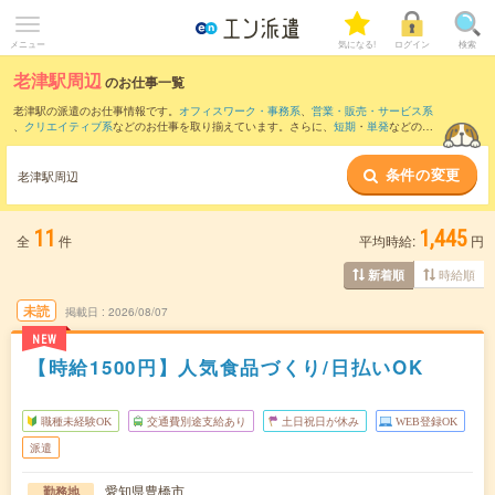
メニュー
気になる!
ログイン
検索
老津駅周辺
のお仕事一覧
老津駅の派遣のお仕事情報です。
オフィスワーク・事務系
、
営業・販売・サービス系
、
クリエイティブ系
などのお仕事を取り揃えています。さらに、
短期
・
単発
などの期
間や、
職種未経験OK
などのこだわり条件で絞り込んでいただけます。
条件の変更
また、
豊橋駅
・
二川駅
・
愛知御津駅
・
愛知大学前駅
・
新豊橋駅
など近隣駅のお仕事も
老津駅周辺
ご確認いただけます。
11
1,445
全
件
平均時給:
円
時給順
新着順
未読
掲載日
2026/08/07
NEW
【時給1500円】人気食品づくり/日払いOK
職種未経験OK
交通費別途支給あり
土日祝日が休み
WEB登録OK
派遣
愛知県豊橋市
勤務地