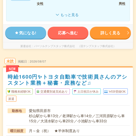
女性
男性
もっと見る
気になる!
応募へ進む
詳しく見る
派遣会社
パーソルテンプスタッフ株式会社 （旧テンプスタッフ株式会社）
未読
掲載日
2026/08/07
NEW
時給1600円✨トヨタ自動車で技術員さんのアシ
スタント業務＋秘書・庶務など♫
職種未経験OK
交通費別途支給あり
土日祝日が休み
WEB登録OK
派遣
愛知県田原市
勤務地
杉山駅から車13分／老津駅から車14分／三河田原駅から車
15分／大清水駅から車20分／小池駅から車33分
月～金（祝） ★半休制度あり
曜日頻度