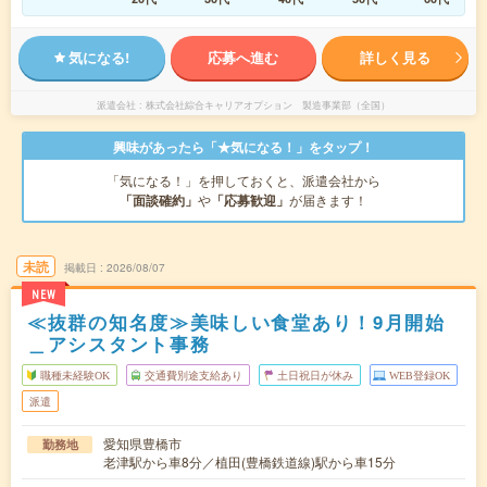
気になる!
応募へ進む
詳しく見る
派遣会社
株式会社綜合キャリアオプション 製造事業部（全国）
興味があったら「★気になる！」をタップ！
「気になる！」を押しておくと、派遣会社から
「面談確約」
や
「応募歓迎」
が届きます！
未読
掲載日
2026/08/07
NEW
≪抜群の知名度≫美味しい食堂あり！9月開始
＿アシスタント事務
職種未経験OK
交通費別途支給あり
土日祝日が休み
WEB登録OK
派遣
愛知県豊橋市
勤務地
老津駅から車8分／植田(豊橋鉄道線)駅から車15分