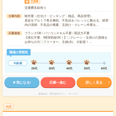
交通費
交通費支給有り
軽作業（仕分け・ピッキング・検品、商品管理）
仕事内容
原反をアルミで巻き梱包、不良品をパレットに載せる、紙管
内の清掃、不良品の廃棄、玉掛け・クレーン作業を…
ブランクOK / パソコンスキル不要 / 英語力不要
応募資格
【来社不要、WEB登録OK！】〇クレーン・玉掛けの資格を
お持ちの方〇フリーター、主婦(夫) 大歓迎！…
職場の雰囲気
年齢層
20代
30代
40代
50代
60代
気になる!
応募へ進む
詳しく見る
派遣会社
株式会社テクノ・サービス
未読