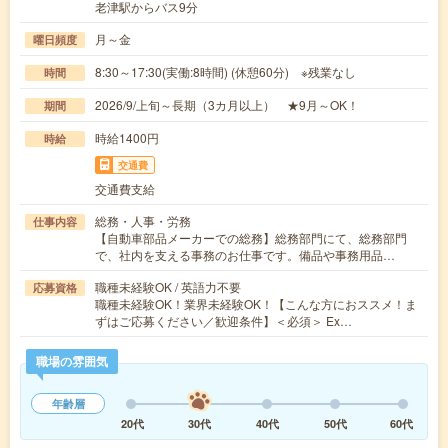
老津駅からバス9分
月～金
曜日頻度
8:30～17:30(実働:8時間) (休憩60分) ※残業なし
時間
2026/9/上旬～長期（3カ月以上） ★9月～OK！
期間
時給1400円
時給
交通費
交通費支給
総務・人事・労務
仕事内容
【自動車部品メーカーでの総務】総務部門にて、総務部門
で、社内を支える事務のお仕事です。備品や事務用品…
職種未経験OK / 英語力不要
応募資格
職種未経験OK！業界未経験OK！【こんな方におススメ！ま
ずはご応募ください／歓迎条件】＜必須＞ Ex…
職場の雰囲気
年齢層
20代
30代
40代
50代
60代