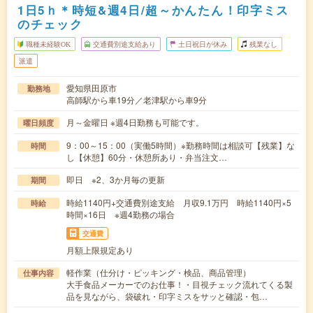
1日5ｈ＊時短&週4日/超～かんたん！印字ミス
のチェック
職種未経験OK
交通費別途支給あり
土日祝日が休み
残業なし
派遣
愛知県田原市
勤務地
高師駅から車19分／老津駅から車9分
月～金曜日 ※週4日勤務も可能です。
曜日頻度
9：00～15：00（実働5時間）※勤務時間は相談可【残業】な
時間
し【休憩】60分・休憩所あり・弁当注文…
即日 ※2、3か月毎の更新
期間
時給1140円+交通費別途支給 月収9.1万円 時給1140円×5
時給
時間×16日 ※週4勤務の場合
交通費
月額上限規定あり
軽作業（仕分け・ピッキング・検品、商品管理）
仕事内容
大手食品メーカーでのお仕事！・目視チェック流れてくる製
品を見ながら、袋破れ・印字ミスをサッと確認・包…