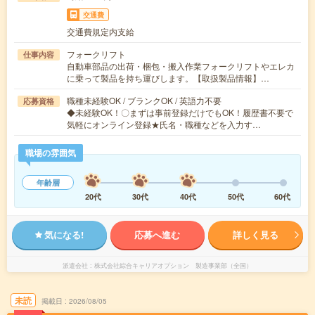
交通費
交通費規定内支給
フォークリフト
仕事内容
自動車部品の出荷・梱包・搬入作業フォークリフトやエレカ
に乗って製品を持ち運びします。【取扱製品情報】…
職種未経験OK / ブランクOK / 英語力不要
応募資格
◆未経験OK！〇まずは事前登録だけでもOK！履歴書不要で
気軽にオンライン登録★氏名・職種などを入力す…
職場の雰囲気
年齢層
20代
30代
40代
50代
60代
気になる!
応募へ進む
詳しく見る
派遣会社
株式会社綜合キャリアオプション 製造事業部（全国）
未読
掲載日
2026/08/05