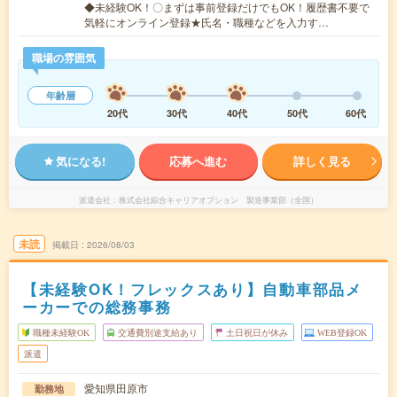
◆未経験OK！〇まずは事前登録だけでもOK！履歴書不要で
気軽にオンライン登録★氏名・職種などを入力す…
職場の雰囲気
年齢層
20代
30代
40代
50代
60代
気になる!
応募へ進む
詳しく見る
派遣会社
株式会社綜合キャリアオプション 製造事業部（全国）
未読
掲載日
2026/08/03
【未経験OK！フレックスあり】自動車部品メ
ーカーでの総務事務
職種未経験OK
交通費別途支給あり
土日祝日が休み
WEB登録OK
派遣
愛知県田原市
勤務地