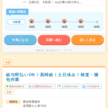
ー、主婦(夫) 大歓迎！ ※お仕事の掛け持ち…
職場の雰囲気
年齢層
20代
30代
40代
50代
60代
気になる!
応募へ進む
詳しく見る
派遣会社
株式会社テクノ・サービス
未読
給与即払いOK！高時給！土日休み！検査・梱
包作業
職種未経験OK
交通費別途支給あり
土日祝日が休み
WEB登録OK
派遣
愛知県豊橋市
勤務地
老津駅から車10分