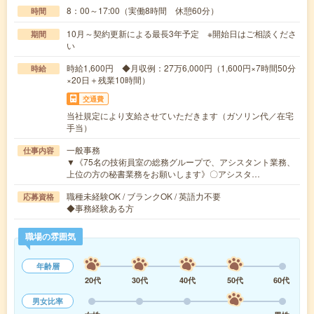
8：00～17:00（実働8時間 休憩60分）
時間
10月～契約更新による最長3年予定 ※開始日はご相談くださ
期間
い
時給1,600円 ◆月収例：27万6,000円（1,600円×7時間50分
時給
×20日＋残業10時間）
交通費
当社規定により支給させていただきます（ガソリン代／在宅
手当）
一般事務
仕事内容
▼《75名の技術員室の総務グループで、アシスタント業務、
上位の方の秘書業務をお願いします》〇アシスタ…
職種未経験OK / ブランクOK / 英語力不要
応募資格
◆事務経験ある方
職場の雰囲気
年齢層
20代
30代
40代
50代
60代
男女比率