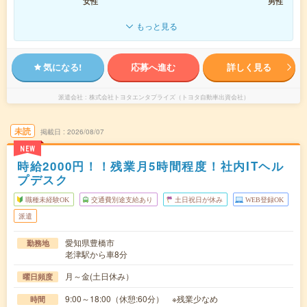
女性
男性
もっと見る
気になる!
応募へ進む
詳しく見る
派遣会社
株式会社トヨタエンタプライズ（トヨタ自動車出資会社）
未読
掲載日
2026/08/07
NEW
時給2000円！！残業月5時間程度！社内ITヘル
プデスク
職種未経験OK
交通費別途支給あり
土日祝日が休み
WEB登録OK
派遣
愛知県豊橋市
勤務地
老津駅から車8分
月～金(土日休み）
曜日頻度
9:00～18:00（休憩:60分） ※残業少なめ
時間