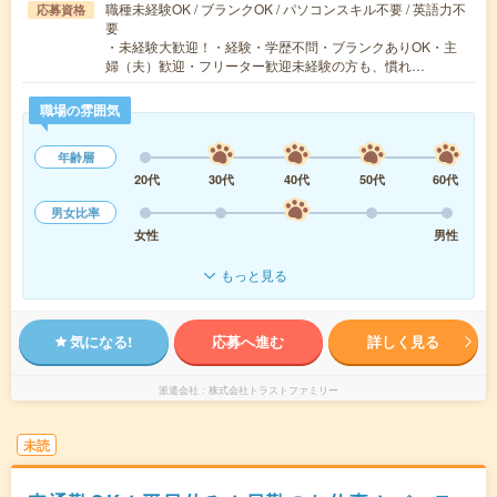
職種未経験OK / ブランクOK / パソコンスキル不要 / 英語力不
応募資格
要
・未経験大歓迎！・経験・学歴不問・ブランクありOK・主
婦（夫）歓迎・フリーター歓迎未経験の方も、慣れ…
職場の雰囲気
年齢層
20代
30代
40代
50代
60代
男女比率
女性
男性
もっと見る
気になる!
応募へ進む
詳しく見る
派遣会社
株式会社トラストファミリー
未読