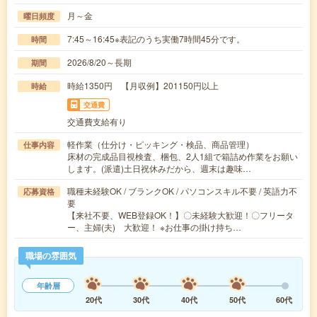
月～金
曜日頻度
7:45～16:45※表記のうち実働7時間45分です。
時間
2026/8/20～長期
期間
時給1350円 【月収例】201150円以上
時給
交通費
交通費支給有り
軽作業（仕分け・ピッキング・検品、商品管理）
仕事内容
床材の完成品目視検査、梱包、2人1組で箱詰め作業をお願い
します。(派遣)土日祝休みだから、週末は趣味…
職種未経験OK / ブランクOK / パソコンスキル不要 / 英語力不
応募資格
要
【来社不要、WEB登録OK！】〇未経験大歓迎！〇フリータ
ー、主婦(夫) 大歓迎！ ※お仕事の掛け持ち…
職場の雰囲気
年齢層
20代
30代
40代
50代
60代