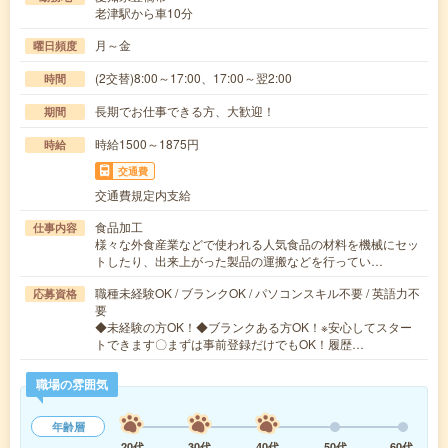
老津駅から車10分
月～金
曜日頻度
(2交替)8:00～17:00、17:00～翌2:00
時間
長期でお仕事できる方、大歓迎！
期間
時給1500～1875円
時給
交通費
交通費規定内支給
食品加工
仕事内容
様々な外食産業などで使われる人気食品の材料を機械にセッ
トしたり、出来上がった製品の運搬などを行ってい…
職種未経験OK / ブランクOK / パソコンスキル不要 / 英語力不
応募資格
要
◆未経験の方OK！◆ブランクある方OK！※安心してスター
トできます〇まずは事前登録だけでもOK！履歴…
職場の雰囲気
年齢層
20代
30代
40代
50代
60代