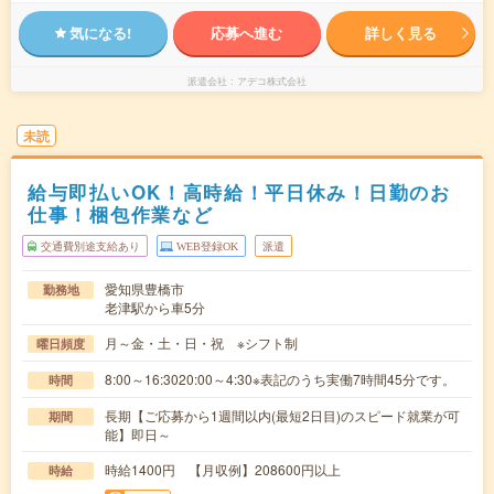
気になる!
応募へ進む
詳しく見る
派遣会社
アデコ株式会社
未読
給与即払いOK！高時給！平日休み！日勤のお
仕事！梱包作業など
交通費別途支給あり
WEB登録OK
派遣
愛知県豊橋市
勤務地
老津駅から車5分
月～金・土・日・祝 ※シフト制
曜日頻度
8:00～16:3020:00～4:30※表記のうち実働7時間45分です。
時間
長期【ご応募から1週間以内(最短2日目)のスピード就業が可
期間
能】即日～
時給1400円 【月収例】208600円以上
時給