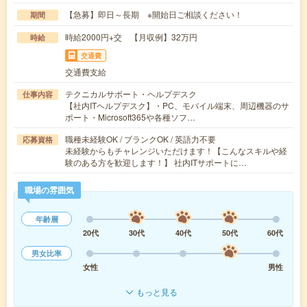
【急募】即日～長期 ※開始日ご相談ください！
期間
時給2000円+交 【月収例】32万円
時給
交通費
交通費支給
テクニカルサポート・ヘルプデスク
仕事内容
【社内ITヘルプデスク】・PC、モバイル端末、周辺機器のサ
ポート・Microsoft365や各種ソフ…
職種未経験OK / ブランクOK / 英語力不要
応募資格
未経験からもチャレンジいただけます！【こんなスキルや経
験のある方を歓迎します！】 社内ITサポートに…
職場の雰囲気
年齢層
20代
30代
40代
50代
60代
男女比率
女性
男性
もっと見る