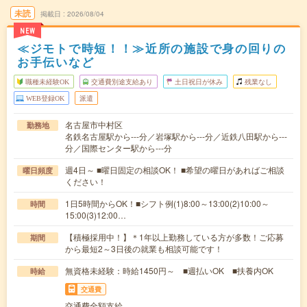
未読
掲載日
2026/08/04
NEW
≪ジモトで時短！！≫近所の施設で身の回りの
お手伝いなど
職種未経験OK
交通費別途支給あり
土日祝日が休み
残業なし
WEB登録OK
派遣
名古屋市中村区
勤務地
名鉄名古屋駅から---分／岩塚駅から---分／近鉄八田駅から---
分／国際センター駅から---分
週4日～ ■曜日固定の相談OK！ ■希望の曜日があればご相談
曜日頻度
ください！
1日5時間からOK！■シフト例(1)8:00～13:00(2)10:00～
時間
15:00(3)12:00…
【積極採用中！】＊1年以上勤務している方が多数！ご応募
期間
から最短2～3日後の就業も相談可能です！
無資格未経験：時給1450円～ ■週払いOK ■扶養内OK
時給
交通費
交通費全額支給