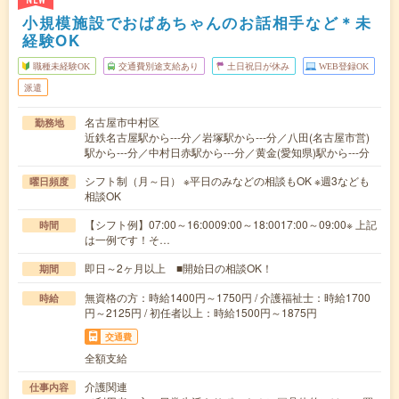
NEW
小規模施設でおばあちゃんのお話相手など＊未
経験OK
職種未経験OK
交通費別途支給あり
土日祝日が休み
WEB登録OK
派遣
名古屋市中村区
勤務地
近鉄名古屋駅から---分／岩塚駅から---分／八田(名古屋市営)
駅から---分／中村日赤駅から---分／黄金(愛知県)駅から---分
シフト制（月～日） ※平日のみなどの相談もOK ※週3なども
曜日頻度
相談OK
【シフト例】07:00～16:0009:00～18:0017:00～09:00※ 上記
時間
は一例です！そ…
即日～2ヶ月以上 ■開始日の相談OK！
期間
無資格の方：時給1400円～1750円 / 介護福祉士：時給1700
時給
円～2125円 / 初任者以上：時給1500円～1875円
交通費
全額支給
介護関連
仕事内容