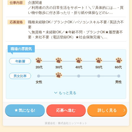
介護関連
仕事内容
／利用者の方の日常生活をサポート！＼▽具体的には…・買
い物や散歩に付き添ったり・折り紙や体操などのレ…
職種未経験OK / ブランクOK / パソコンスキル不要 / 英語力不
応募資格
要
＼無資格＊未経験OK／★年齢不問・ブランクOK★履歴書不
要・来社不要（電話登録OK）★社会保険完備＼…
職場の雰囲気
年齢層
20代
30代
40代
50代
60代
男女比率
女性
男性
もっと見る
気になる!
応募へ進む
詳しく見る
派遣会社
株式会社ニッソーネット