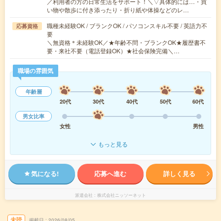
／利用者の方の日常生活をサポート！＼▽具体的には…・買
い物や散歩に付き添ったり・折り紙や体操などのレ…
職種未経験OK / ブランクOK / パソコンスキル不要 / 英語力不
応募資格
要
＼無資格＊未経験OK／★年齢不問・ブランクOK★履歴書不
要・来社不要（電話登録OK）★社会保険完備＼…
職場の雰囲気
年齢層
20代
30代
40代
50代
60代
男女比率
女性
男性
もっと見る
気になる!
応募へ進む
詳しく見る
派遣会社
株式会社ニッソーネット
未読
掲載日
2026/08/05