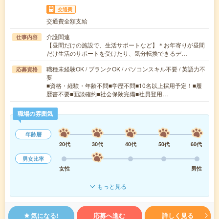
交通費
交通費全額支給
介護関連
仕事内容
【昼間だけの施設で、生活サポートなど】＊お年寄りが昼間
だけ生活のサポートを受けたり、気分転換できるデ…
職種未経験OK / ブランクOK / パソコンスキル不要 / 英語力不
応募資格
要
■資格・経験・年齢不問■学歴不問■10名以上採用予定！■履
歴書不要■面談確約■社会保険完備■社員登用…
職場の雰囲気
年齢層
20代
30代
40代
50代
60代
男女比率
女性
男性
もっと見る
気になる!
応募へ進む
詳しく見る