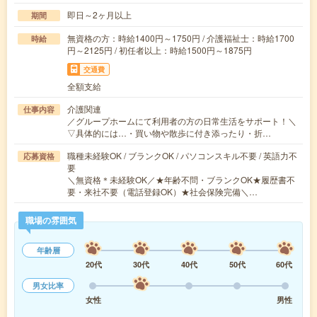
即日～2ヶ月以上
期間
無資格の方：時給1400円～1750円 / 介護福祉士：時給1700
時給
円～2125円 / 初任者以上：時給1500円～1875円
交通費
全額支給
介護関連
仕事内容
／グループホームにて利用者の方の日常生活をサポート！＼
▽具体的には…・買い物や散歩に付き添ったり・折…
職種未経験OK / ブランクOK / パソコンスキル不要 / 英語力不
応募資格
要
＼無資格＊未経験OK／★年齢不問・ブランクOK★履歴書不
要・来社不要（電話登録OK）★社会保険完備＼…
職場の雰囲気
年齢層
20代
30代
40代
50代
60代
男女比率
女性
男性