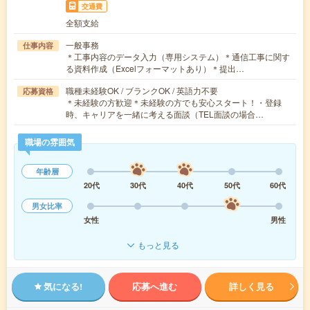
交通費
全額支給
一般事務
仕事内容
＊工事内容のデータ入力（専用システム）＊通信工事に関す
る資料作成（Excelフォーマットあり）＊提出…
職種未経験OK / ブランクOK / 英語力不要
応募資格
＊未経験の方歓迎＊未経験の方でも安心スタート！・登録
時、キャリアを一緒に考える面談（TEL面談の場合…
職場の雰囲気
年齢層
20代
30代
40代
50代
60代
男女比率
女性
男性
もっと見る
気になる!
応募へ進む
詳しく見る