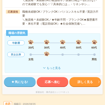
ので未経験でも安心！▽具体的には…・リネンやシ…
職種未経験OK / ブランクOK / パソコンスキル不要 / 英語力不
応募資格
要
＼無資格＊未経験OK／★年齢不問・ブランクOK★履歴書不
要・来社不要（電話登録OK）★社会保険完備＼…
職場の雰囲気
年齢層
20代
30代
40代
50代
60代
男女比率
女性
男性
もっと見る
気になる!
応募へ進む
詳しく見る
派遣会社
株式会社ニッソーネット
未読
掲載日
2026/08/05