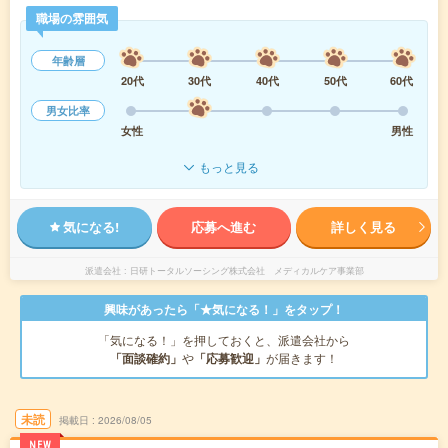
職場の雰囲気
年齢層
20代
30代
40代
50代
60代
男女比率
女性
男性
もっと見る
気になる!
応募へ進む
詳しく見る
派遣会社
日研トータルソーシング株式会社 メディカルケア事業部
興味があったら「★気になる！」をタップ！
「気になる！」を押しておくと、派遣会社から
「面談確約」
や
「応募歓迎」
が届きます！
未読
掲載日
2026/08/05
NEW