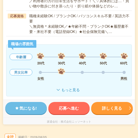
／利用者の方の日常生活をサポート！＼▽具体的には…・買
い物や散歩に付き添ったり・折り紙や体操などのレ…
職種未経験OK / ブランクOK / パソコンスキル不要 / 英語力不
応募資格
要
＼無資格＊未経験OK／★年齢不問・ブランクOK★履歴書不
要・来社不要（電話登録OK）★社会保険完備＼…
職場の雰囲気
年齢層
20代
30代
40代
50代
60代
男女比率
女性
男性
もっと見る
気になる!
応募へ進む
詳しく見る
派遣会社
株式会社ニッソーネット
未読
掲載日
2026/08/05