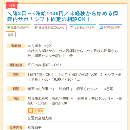
NEW
＼週3日～×時給1400円／未経験から始める病
院内サポ＊シフト固定の相談OK！
職種未経験OK
交通費別途支給あり
土日祝日が休み
WEB登録OK
派遣
名古屋市中村区
勤務地
名鉄名古屋駅から---分／岩塚駅から---分／近鉄八田駅から---
分／国際センター駅から---分
平日のみ週3日～OK！
曜日頻度
1日7時間～OK！ 【シフト固定の相談もOK！】▼シフト例
時間
【早番】7:00～16:00／7:30～1…
短期のお仕事です。開始日はご相談ください！ ※急募
期間
無資格未経験：時給1400円～ 経験者：時給1600円～ ※前
時給
払い・日払い・週払いOK
交通費
交通費全額支給
看護助手
仕事内容