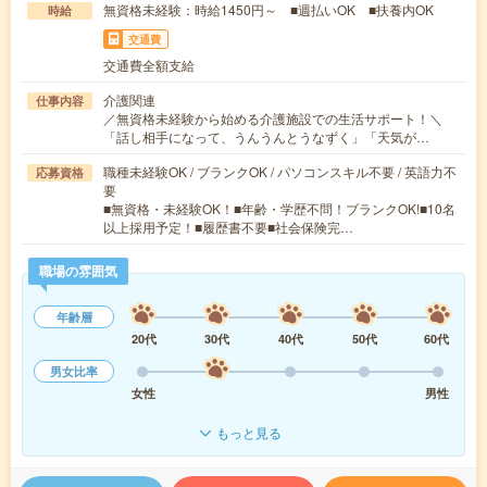
無資格未経験：時給1450円～ ■週払いOK ■扶養内OK
時給
交通費
交通費全額支給
介護関連
仕事内容
／無資格未経験から始める介護施設での生活サポート！＼
「話し相手になって、うんうんとうなずく」「天気が…
職種未経験OK / ブランクOK / パソコンスキル不要 / 英語力不
応募資格
要
■無資格・未経験OK！■年齢・学歴不問！ブランクOK!■10名
以上採用予定！■履歴書不要■社会保険完…
職場の雰囲気
年齢層
20代
30代
40代
50代
60代
男女比率
女性
男性
もっと見る