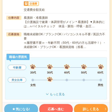
交通費
交通費全額支給
看護師・准看護師
仕事内容
【介護施設で健康・体調管理がメイン＊看護師】▼具体的に
は…○バイタルチェック 体温・脈拍・呼吸・血圧…
職種未経験OK / ブランクOK / パソコンスキル不要 / 英語力不
応募資格
要
≪履歴書不要≫・年齢不問（50代・60代の方も活躍中！）・
未経験OK・ブランクOK・看護師資格（准看…
職場の雰囲気
年齢層
20代
30代
40代
50代
60代
男女比率
女性
男性
もっと見る
気になる!
応募へ進む
詳しく見る