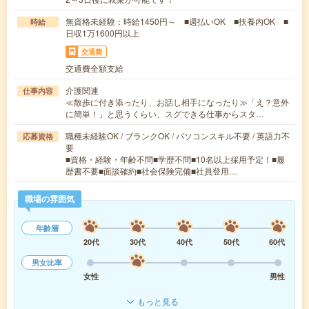
無資格未経験：時給1450円～ ■週払いOK ■扶養内OK ■
時給
日収1万1600円以上
交通費
交通費全額支給
介護関連
仕事内容
≪散歩に付き添ったり、お話し相手になったり≫「え？意外
に簡単！」と思うくらい、スグできる仕事からスタ…
職種未経験OK / ブランクOK / パソコンスキル不要 / 英語力不
応募資格
要
■資格・経験・年齢不問■学歴不問■10名以上採用予定！■履
歴書不要■面談確約■社会保険完備■社員登用…
職場の雰囲気
年齢層
20代
30代
40代
50代
60代
男女比率
女性
男性
もっと見る