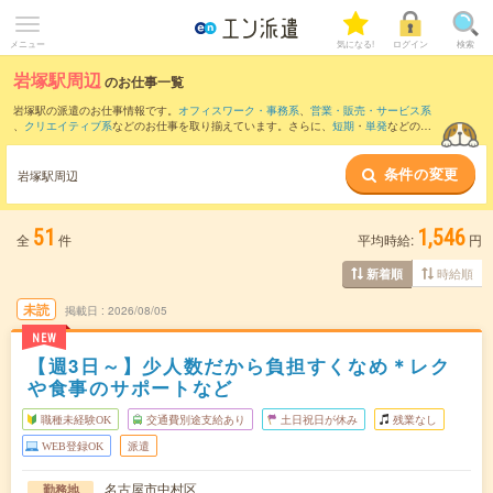
メニュー
気になる!
ログイン
検索
岩塚駅周辺
のお仕事一覧
岩塚駅の派遣のお仕事情報です。
オフィスワーク・事務系
、
営業・販売・サービス系
、
クリエイティブ系
などのお仕事を取り揃えています。さらに、
短期
・
単発
などの期
間や、
職種未経験OK
などのこだわり条件で絞り込んでいただけます。
条件の変更
また、
名古屋駅
・
名鉄名古屋駅
・
伏見(愛知県)駅
・
近鉄名古屋駅
・
国際センター駅
など
岩塚駅周辺
近隣駅のお仕事もご確認いただけます。
51
1,546
全
件
平均時給:
円
時給順
新着順
未読
掲載日
2026/08/05
NEW
【週3日～】少人数だから負担すくなめ＊レク
や食事のサポートなど
職種未経験OK
交通費別途支給あり
土日祝日が休み
残業なし
WEB登録OK
派遣
名古屋市中村区
勤務地