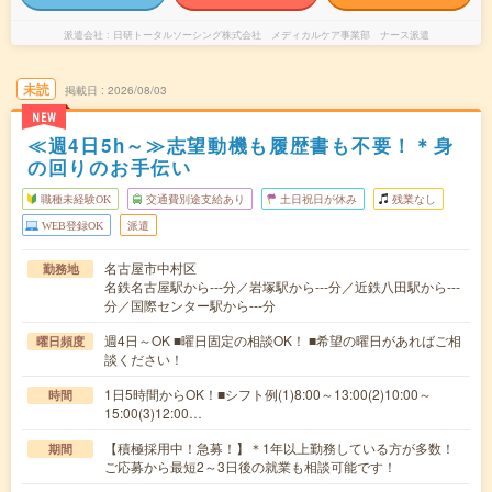
派遣会社
日研トータルソーシング株式会社 メディカルケア事業部 ナース派遣
未読
掲載日
2026/08/03
NEW
≪週4日5h～≫志望動機も履歴書も不要！＊身
の回りのお手伝い
職種未経験OK
交通費別途支給あり
土日祝日が休み
残業なし
WEB登録OK
派遣
名古屋市中村区
勤務地
名鉄名古屋駅から---分／岩塚駅から---分／近鉄八田駅から---
分／国際センター駅から---分
週4日～OK ■曜日固定の相談OK！ ■希望の曜日があればご相
曜日頻度
談ください！
1日5時間からOK！■シフト例(1)8:00～13:00(2)10:00～
時間
15:00(3)12:00…
【積極採用中！急募！】＊1年以上勤務している方が多数！
期間
ご応募から最短2～3日後の就業も相談可能です！