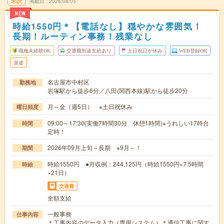
未読
掲載日
2026/08/05
NEW
時給1550円＊【電話なし】穏やかな雰囲気！
長期！ルーティン事務！残業なし
職種未経験OK
交通費別途支給あり
土日祝日が休み
WEB登録OK
派遣
名古屋市中村区
勤務地
岩塚駅から徒歩6分／八田(関西本線)駅から徒歩20分
月～金（週5日） ※土日祝休み
曜日頻度
09:00～17:30(実働7時間30分 休憩1時間)※うれしい17時台
時間
定時！
2026年09月上旬～長期 ※9月～！
期間
時給1550円 ●月収例：244,125円（時給1550円×7.5時間
時給
×21日）
交通費
全額支給
一般事務
仕事内容
＊工事内容のデータ入力（専用システム）＊通信工事に関す