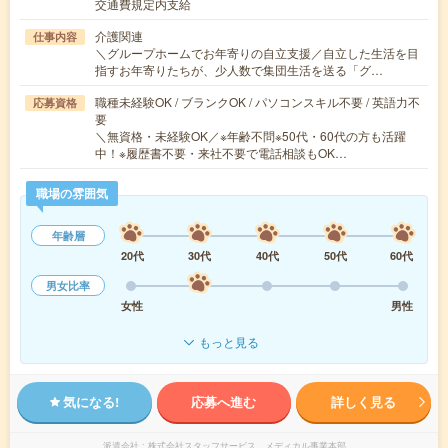
交通費規定内支給
介護関連
仕事内容
＼グループホームでお年寄りの自立支援／自立した生活を目
指すお年寄りたちが、少人数で集団生活を送る「グ…
職種未経験OK / ブランクOK / パソコンスキル不要 / 英語力不
応募資格
要
＼無資格・未経験OK／※年齢不問※50代・60代の方も活躍
中！※履歴書不要・来社不要で電話相談もOK…
職場の雰囲気
年齢層
20代
30代
40代
50代
60代
男女比率
女性
男性
もっと見る
気になる!
応募へ進む
詳しく見る
派遣会社
株式会社スタッフサービス メディカル事業本部