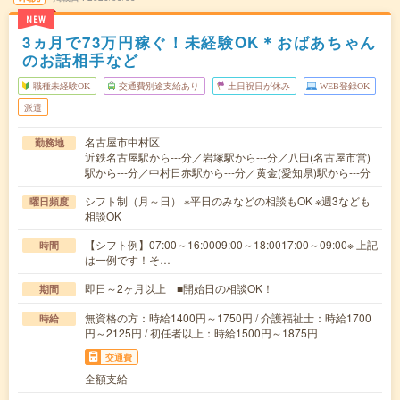
NEW
3ヵ月で73万円稼ぐ！未経験OK＊おばあちゃん
のお話相手など
職種未経験OK
交通費別途支給あり
土日祝日が休み
WEB登録OK
派遣
名古屋市中村区
勤務地
近鉄名古屋駅から---分／岩塚駅から---分／八田(名古屋市営)
駅から---分／中村日赤駅から---分／黄金(愛知県)駅から---分
シフト制（月～日） ※平日のみなどの相談もOK ※週3なども
曜日頻度
相談OK
【シフト例】07:00～16:0009:00～18:0017:00～09:00※ 上記
時間
は一例です！そ…
即日～2ヶ月以上 ■開始日の相談OK！
期間
無資格の方：時給1400円～1750円 / 介護福祉士：時給1700
時給
円～2125円 / 初任者以上：時給1500円～1875円
交通費
全額支給