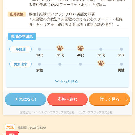
る資料作成（Excelフォーマットあり）＊提出…
職種未経験OK / ブランクOK / 英語力不要
応募資格
＊未経験の方歓迎＊未経験の方でも安心スタート！・登録
時、キャリアを一緒に考える面談（電話面談の場合）…
職場の雰囲気
年齢層
20代
30代
40代
50代
60代
男女比率
女性
男性
もっと見る
気になる!
応募へ進む
詳しく見る
派遣会社
パーソルテンプスタッフ株式会社 （旧テンプスタッフ株式会社）
未読
掲載日
2026/08/05