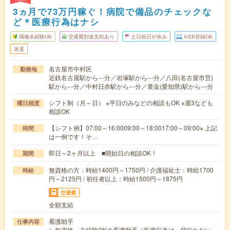
3ヵ月で73万円稼ぐ！病院で備品のチェックな
ど＊医療行為はナシ
職種未経験OK
交通費別途支給あり
土日祝日が休み
WEB登録OK
派遣
名古屋市中村区
勤務地
近鉄名古屋駅から---分／岩塚駅から---分／八田(名古屋市営)
駅から---分／中村日赤駅から---分／黄金(愛知県)駅から---分
シフト制（月～日） ※平日のみなどの相談もOK ※週3なども
曜日頻度
相談OK
【シフト例】07:00～16:0009:00～18:0017:00～09:00※ 上記
時間
は一例です！そ…
即日～2ヶ月以上 ■開始日の相談OK！
期間
無資格の方：時給1400円～1750円 / 介護福祉士：時給1700
時給
円～2125円 / 初任者以上：時給1500円～1875円
交通費
全額支給
看護助手
仕事内容
＼無資格・未経験OKの看護助手／医療行為は一切行わない