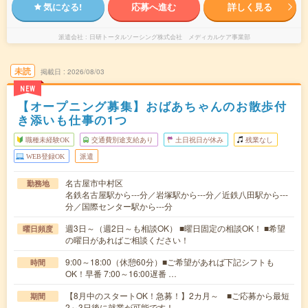
気になる!
応募へ進む
詳しく見る
派遣会社
日研トータルソーシング株式会社 メディカルケア事業部
未読
掲載日
2026/08/03
NEW
【オープニング募集】おばあちゃんのお散歩付
き添いも仕事の1つ
職種未経験OK
交通費別途支給あり
土日祝日が休み
残業なし
WEB登録OK
派遣
名古屋市中村区
勤務地
名鉄名古屋駅から---分／岩塚駅から---分／近鉄八田駅から---
分／国際センター駅から---分
週3日～（週2日～も相談OK） ■曜日固定の相談OK！ ■希望
曜日頻度
の曜日があればご相談ください！
9:00～18:00（休憩60分）■ご希望があれば下記シフトも
時間
OK！早番 7:00～16:00遅番 …
【8月中のスタートOK！急募！】2カ月～ ■ご応募から最短
期間
2～3日後に就業が可能です！