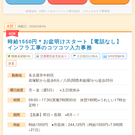
派遣会社
日研トータルソーシング株式会社 メディカルケア事業部
未読
掲載日
2026/08/04
NEW
時給1550円＊お盆明けスタート【電話なし】
インフラ工事のコツコツ入力事務
職種未経験OK
交通費別途支給あり
土日祝日が休み
WEB登録OK
派遣
名古屋市中村区
勤務地
岩塚駅から徒歩6分／八田(関西本線)駅から徒歩20分
月～金（週5日） ※土日祝休み
曜日頻度
09:00～17:30(実働7時間30分 休憩1時間)※うれしい17時台
時間
定時！
【急募】即日～長期 ※8月～！
期間
時給1550円 ●月収例：244,125円（時給1550円×7.5時間
時給
×21日）