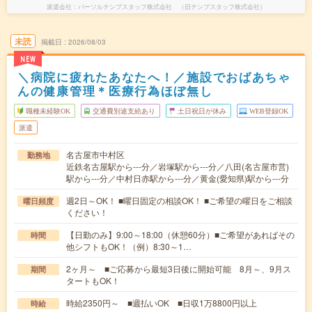
派遣会社
パーソルテンプスタッフ株式会社 （旧テンプスタッフ株式会社）
未読
掲載日
2026/08/03
NEW
＼病院に疲れたあなたへ！／施設でおばあちゃ
んの健康管理＊医療行為ほぼ無し
職種未経験OK
交通費別途支給あり
土日祝日が休み
WEB登録OK
派遣
名古屋市中村区
勤務地
近鉄名古屋駅から---分／岩塚駅から---分／八田(名古屋市営)
駅から---分／中村日赤駅から---分／黄金(愛知県)駅から---分
週2日～OK！ ■曜日固定の相談OK！ ■ご希望の曜日をご相談
曜日頻度
ください！
【日勤のみ】9:00～18:00（休憩60分）■ご希望があればその
時間
他シフトもOK！（例）8:30～1…
2ヶ月～ ■ご応募から最短3日後に開始可能 8月～、9月ス
期間
タートもOK！
時給2350円～ ■週払いOK ■日収1万8800円以上
時給