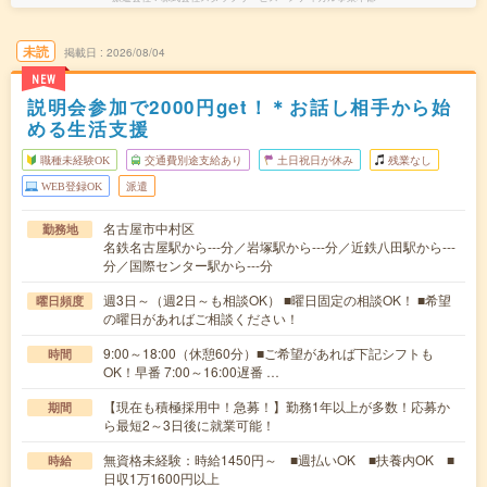
未読
掲載日
2026/08/04
NEW
説明会参加で2000円get！＊お話し相手から始
める生活支援
職種未経験OK
交通費別途支給あり
土日祝日が休み
残業なし
WEB登録OK
派遣
名古屋市中村区
勤務地
名鉄名古屋駅から---分／岩塚駅から---分／近鉄八田駅から---
分／国際センター駅から---分
週3日～（週2日～も相談OK） ■曜日固定の相談OK！ ■希望
曜日頻度
の曜日があればご相談ください！
9:00～18:00（休憩60分）■ご希望があれば下記シフトも
時間
OK！早番 7:00～16:00遅番 …
【現在も積極採用中！急募！】勤務1年以上が多数！応募か
期間
ら最短2～3日後に就業可能！
無資格未経験：時給1450円～ ■週払いOK ■扶養内OK ■
時給
日収1万1600円以上