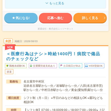
もっと見る
気になる!
応募へ進む
詳しく見る
派遣会社
株式会社ニッソーネット
未読
掲載日
2026/08/03
NEW
＜医療行為はナシ＞時給1400円！病院で備品
のチェックなど
職種未経験OK
交通費別途支給あり
土日祝日が休み
WEB登録OK
派遣
名古屋市中村区
勤務地
近鉄名古屋駅から---分／岩塚駅から---分／八田(名古屋市営)
駅から---分／中村日赤駅から---分／黄金(愛知県)駅から---分
シフト制（月～日） ※平日のみなどの相談もOK ※週3なども
曜日頻度
相談OK
【シフト例】07:00～16:0009:00～18:0017:00～09:00※ 上記
時間