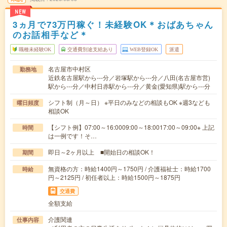
NEW
3ヵ月で73万円稼ぐ！未経験OK＊おばあちゃん
のお話相手など＊
職種未経験OK
交通費別途支給あり
WEB登録OK
派遣
名古屋市中村区
勤務地
近鉄名古屋駅から---分／岩塚駅から---分／八田(名古屋市営)
駅から---分／中村日赤駅から---分／黄金(愛知県)駅から---分
シフト制（月～日） ※平日のみなどの相談もOK ※週3なども
曜日頻度
相談OK
【シフト例】07:00～16:0009:00～18:0017:00～09:00※ 上記
時間
は一例です！そ…
即日～2ヶ月以上 ■開始日の相談OK！
期間
無資格の方：時給1400円～1750円 / 介護福祉士：時給1700
時給
円～2125円 / 初任者以上：時給1500円～1875円
交通費
全額支給
介護関連
仕事内容