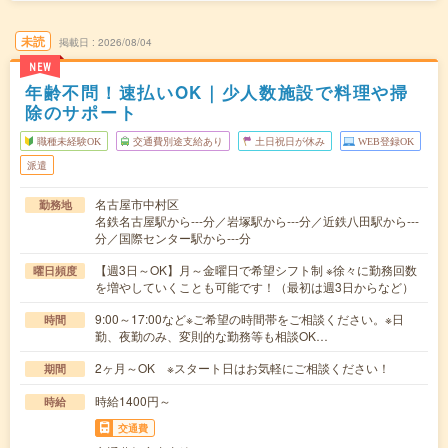
未読
掲載日
2026/08/04
NEW
年齢不問！速払いOK｜少人数施設で料理や掃
除のサポート
職種未経験OK
交通費別途支給あり
土日祝日が休み
WEB登録OK
派遣
名古屋市中村区
勤務地
名鉄名古屋駅から---分／岩塚駅から---分／近鉄八田駅から---
分／国際センター駅から---分
【週3日～OK】月～金曜日で希望シフト制 ※徐々に勤務回数
曜日頻度
を増やしていくことも可能です！（最初は週3日からなど）
9:00～17:00など※ご希望の時間帯をご相談ください。※日
時間
勤、夜勤のみ、変則的な勤務等も相談OK…
2ヶ月～OK ※スタート日はお気軽にご相談ください！
期間
時給1400円～
時給
交通費