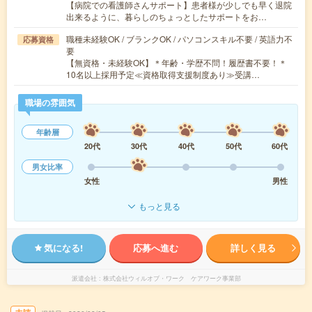
【病院での看護師さんサポート】患者様が少しでも早く退院
出来るように、暮らしのちょっとしたサポートをお…
職種未経験OK / ブランクOK / パソコンスキル不要 / 英語力不
応募資格
要
【無資格・未経験OK】＊年齢・学歴不問！履歴書不要！＊
10名以上採用予定≪資格取得支援制度あり≫受講…
職場の雰囲気
年齢層
20代
30代
40代
50代
60代
男女比率
女性
男性
もっと見る
気になる!
応募へ進む
詳しく見る
派遣会社
株式会社ウィルオブ・ワーク ケアワーク事業部