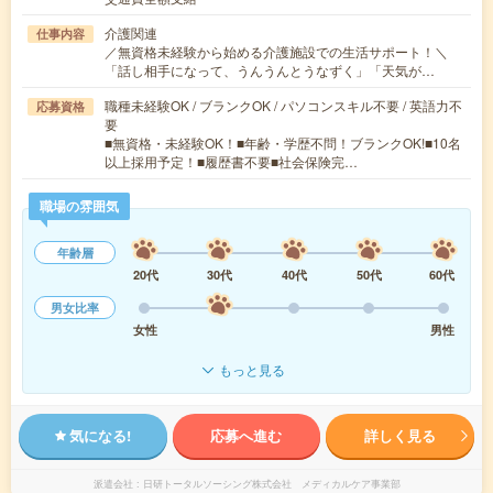
介護関連
仕事内容
／無資格未経験から始める介護施設での生活サポート！＼
「話し相手になって、うんうんとうなずく」「天気が…
職種未経験OK / ブランクOK / パソコンスキル不要 / 英語力不
応募資格
要
■無資格・未経験OK！■年齢・学歴不問！ブランクOK!■10名
以上採用予定！■履歴書不要■社会保険完…
職場の雰囲気
年齢層
20代
30代
40代
50代
60代
男女比率
女性
男性
もっと見る
気になる!
応募へ進む
詳しく見る
派遣会社
日研トータルソーシング株式会社 メディカルケア事業部