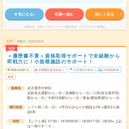
気になる!
応募へ進む
詳しく見る
派遣会社
日研トータルソーシング株式会社 メディカルケア事業部
未読
掲載日
2026/08/03
NEW
＜履歴書不要＞資格取得サポートで未経験から
即戦力に！小規模施設のサポート！
職種未経験OK
交通費別途支給あり
土日祝日が休み
WEB登録OK
派遣
名古屋市中村区
勤務地
近鉄名古屋駅から---分／岩塚駅から---分／八田(名古屋市営)
駅から---分／中村日赤駅から---分／黄金(愛知県)駅から---分
シフト制（月～日） ※平日のみなどの相談もOK ※週3日も相
曜日頻度
談OK
【シフト例】07:00～16:0009:00～18:0017:00～09:00※ 上記
時間
は一例です！そ…