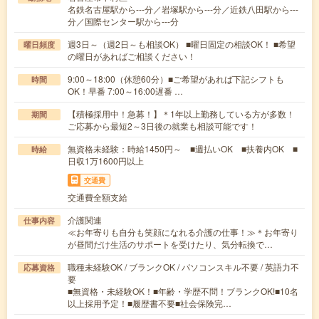
名鉄名古屋駅から---分／岩塚駅から---分／近鉄八田駅から---
分／国際センター駅から---分
週3日～（週2日～も相談OK） ■曜日固定の相談OK！ ■希望
曜日頻度
の曜日があればご相談ください！
9:00～18:00（休憩60分）■ご希望があれば下記シフトも
時間
OK！早番 7:00～16:00遅番 …
【積極採用中！急募！】＊1年以上勤務している方が多数！
期間
ご応募から最短2～3日後の就業も相談可能です！
無資格未経験：時給1450円～ ■週払いOK ■扶養内OK ■
時給
日収1万1600円以上
交通費
交通費全額支給
介護関連
仕事内容
≪お年寄りも自分も笑顔になれる介護の仕事！≫＊お年寄り
が昼間だけ生活のサポートを受けたり、気分転換で…
職種未経験OK / ブランクOK / パソコンスキル不要 / 英語力不
応募資格
要
■無資格・未経験OK！■年齢・学歴不問！ブランクOK!■10名
以上採用予定！■履歴書不要■社会保険完…