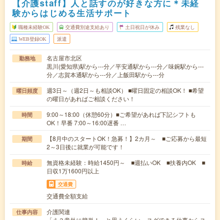
【介護staff】人と話すのが好きな方に＊未経
験からはじめる生活サポート
職種未経験OK
交通費別途支給あり
土日祝日が休み
残業なし
WEB登録OK
派遣
名古屋市北区
勤務地
黒川(愛知県)駅から---分／平安通駅から---分／味鋺駅から---
分／志賀本通駅から---分／上飯田駅から---分
週3日～（週2日～も相談OK） ■曜日固定の相談OK！ ■希望
曜日頻度
の曜日があればご相談ください！
9:00～18:00（休憩60分）■ご希望があれば下記シフトも
時間
OK！早番 7:00～16:00遅番 …
【8月中のスタートOK！急募！】2カ月～ ■ご応募から最短
期間
2～3日後に就業が可能です！
無資格未経験：時給1450円～ ■週払いOK ■扶養内OK ■
時給
日収1万1600円以上
交通費
交通費全額支給
介護関連
仕事内容
「え？意外に簡単！」と思うくらい、スグできる仕事からス