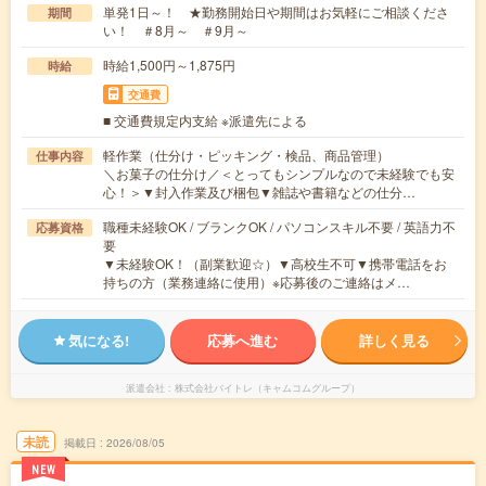
単発1日～！ ★勤務開始日や期間はお気軽にご相談くださ
期間
い！ ＃8月～ ＃9月～
時給1,500円～1,875円
時給
交通費
■ 交通費規定内支給 ※派遣先による
軽作業（仕分け・ピッキング・検品、商品管理）
仕事内容
＼お菓子の仕分け／＜とってもシンプルなので未経験でも安
心！＞▼封入作業及び梱包▼雑誌や書籍などの仕分…
職種未経験OK / ブランクOK / パソコンスキル不要 / 英語力不
応募資格
要
▼未経験OK！（副業歓迎☆）▼高校生不可▼携帯電話をお
持ちの方（業務連絡に使用）※応募後のご連絡はメ…
気になる!
応募へ進む
詳しく見る
派遣会社
株式会社バイトレ（キャムコムグループ）
未読
掲載日
2026/08/05
NEW