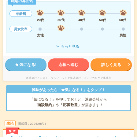
職場の雰囲気
年齢層
20代
30代
40代
50代
60代
男女比率
女性
男性
もっと見る
気になる!
応募へ進む
詳しく見る
派遣会社
日研トータルソーシング株式会社 メディカルケア事業部
興味があったら「★気になる！」をタップ！
「気になる！」を押しておくと、派遣会社から
「面談確約」
や
「応募歓迎」
が届きます！
未読
掲載日
2026/08/06
NEW