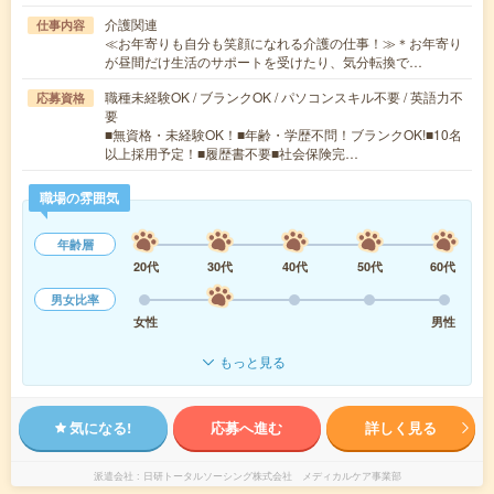
介護関連
仕事内容
≪お年寄りも自分も笑顔になれる介護の仕事！≫＊お年寄り
が昼間だけ生活のサポートを受けたり、気分転換で…
職種未経験OK / ブランクOK / パソコンスキル不要 / 英語力不
応募資格
要
■無資格・未経験OK！■年齢・学歴不問！ブランクOK!■10名
以上採用予定！■履歴書不要■社会保険完…
職場の雰囲気
年齢層
20代
30代
40代
50代
60代
男女比率
女性
男性
もっと見る
気になる!
応募へ進む
詳しく見る
派遣会社
日研トータルソーシング株式会社 メディカルケア事業部