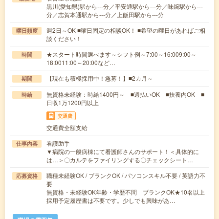
黒川(愛知県)駅から---分／平安通駅から---分／味鋺駅から---
分／志賀本通駅から---分／上飯田駅から---分
週2日～OK ■曜日固定の相談OK！ ■希望の曜日があればご相
曜日頻度
談ください！
★スタート時間選べます～シフト例～7:00～16:009:00～
時間
18:0011:00～20:00など…
【現在も積極採用中！急募！】■2カ月～
期間
無資格未経験：時給1400円～ ■週払いOK ■扶養内OK ■
時給
日収1万1200円以上
交通費
交通費全額支給
看護助手
仕事内容
▼病院の一般病棟にて看護師さんのサポート！＜具体的に
は…＞〇カルテをファイリングする〇チェックシート…
職種未経験OK / ブランクOK / パソコンスキル不要 / 英語力不
応募資格
要
無資格・未経験OK年齢・学歴不問 ブランクOK★10名以上
採用予定履歴書は不要です。少しでも興味があ…