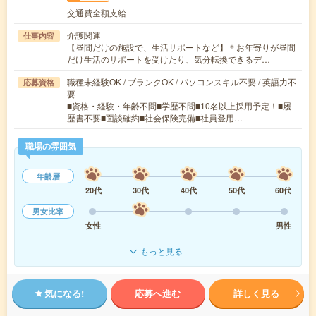
交通費全額支給
介護関連
仕事内容
【昼間だけの施設で、生活サポートなど】＊お年寄りが昼間
だけ生活のサポートを受けたり、気分転換できるデ…
職種未経験OK / ブランクOK / パソコンスキル不要 / 英語力不
応募資格
要
■資格・経験・年齢不問■学歴不問■10名以上採用予定！■履
歴書不要■面談確約■社会保険完備■社員登用…
職場の雰囲気
年齢層
20代
30代
40代
50代
60代
男女比率
女性
男性
もっと見る
気になる!
応募へ進む
詳しく見る