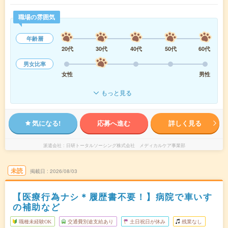
職場の雰囲気
年齢層
20代
30代
40代
50代
60代
男女比率
女性
男性
もっと見る
気になる!
応募へ進む
詳しく見る
派遣会社
日研トータルソーシング株式会社 メディカルケア事業部
未読
掲載日
2026/08/03
【医療行為ナシ＊履歴書不要！】病院で車いす
の補助など
職種未経験OK
交通費別途支給あり
土日祝日が休み
残業なし