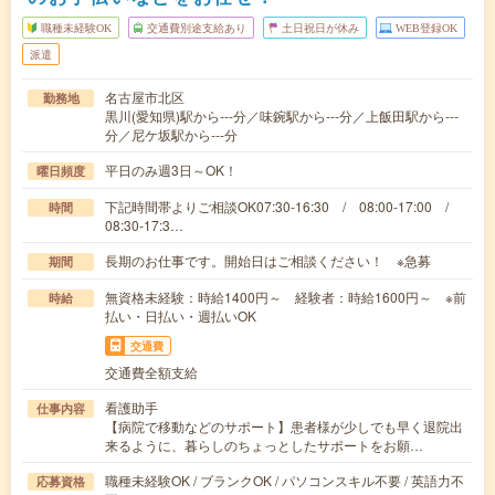
職種未経験OK
交通費別途支給あり
土日祝日が休み
WEB登録OK
派遣
名古屋市北区
勤務地
黒川(愛知県)駅から---分／味鋺駅から---分／上飯田駅から---
分／尼ケ坂駅から---分
平日のみ週3日～OK！
曜日頻度
下記時間帯よりご相談OK07:30-16:30 / 08:00-17:00 /
時間
08:30-17:3…
長期のお仕事です。開始日はご相談ください！ ※急募
期間
無資格未経験：時給1400円～ 経験者：時給1600円～ ※前
時給
払い・日払い・週払いOK
交通費
交通費全額支給
看護助手
仕事内容
【病院で移動などのサポート】患者様が少しでも早く退院出
来るように、暮らしのちょっとしたサポートをお願…
職種未経験OK / ブランクOK / パソコンスキル不要 / 英語力不
応募資格