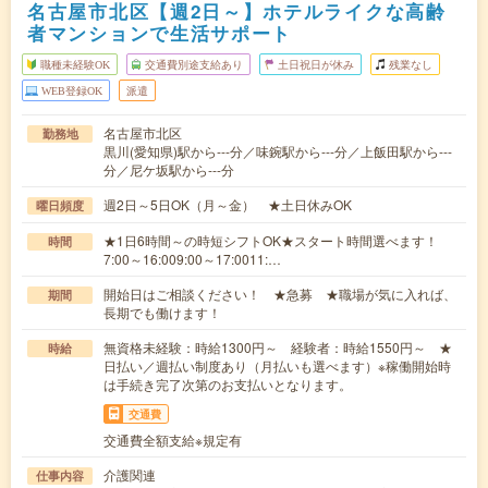
名古屋市北区【週2日～】ホテルライクな高齢
者マンションで生活サポート
職種未経験OK
交通費別途支給あり
土日祝日が休み
残業なし
WEB登録OK
派遣
名古屋市北区
勤務地
黒川(愛知県)駅から---分／味鋺駅から---分／上飯田駅から---
分／尼ケ坂駅から---分
週2日～5日OK（月～金） ★土日休みOK
曜日頻度
★1日6時間～の時短シフトOK★スタート時間選べます！
時間
7:00～16:009:00～17:0011:…
開始日はご相談ください！ ★急募 ★職場が気に入れば、
期間
長期でも働けます！
無資格未経験：時給1300円～ 経験者：時給1550円～ ★
時給
日払い／週払い制度あり（月払いも選べます）※稼働開始時
は手続き完了次第のお支払いとなります。
交通費
交通費全額支給※規定有
介護関連
仕事内容