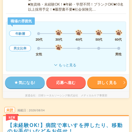
■無資格・未経験OK！■年齢・学歴不問！ブランクOK!■10名
以上採用予定！■履歴書不要■社会保険完…
職場の雰囲気
年齢層
20代
30代
40代
50代
60代
男女比率
女性
男性
もっと見る
気になる!
応募へ進む
詳しく見る
派遣会社
日研トータルソーシング株式会社 メディカルケア事業部
未読
掲載日
2026/08/04
NEW
【未経験OK!】病院で車いすを押したり、移動
のお手伝いなどをお任せ！