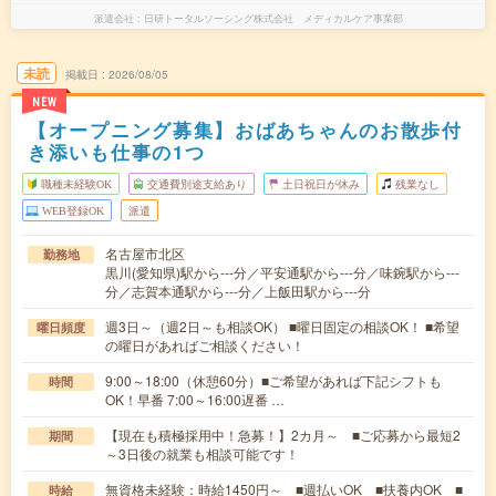
派遣会社
日研トータルソーシング株式会社 メディカルケア事業部
未読
掲載日
2026/08/05
NEW
【オープニング募集】おばあちゃんのお散歩付
き添いも仕事の1つ
職種未経験OK
交通費別途支給あり
土日祝日が休み
残業なし
WEB登録OK
派遣
名古屋市北区
勤務地
黒川(愛知県)駅から---分／平安通駅から---分／味鋺駅から---
分／志賀本通駅から---分／上飯田駅から---分
週3日～（週2日～も相談OK） ■曜日固定の相談OK！ ■希望
曜日頻度
の曜日があればご相談ください！
9:00～18:00（休憩60分）■ご希望があれば下記シフトも
時間
OK！早番 7:00～16:00遅番 …
【現在も積極採用中！急募！】2カ月～ ■ご応募から最短2
期間
～3日後の就業も相談可能です！
無資格未経験：時給1450円～ ■週払いOK ■扶養内OK ■
時給