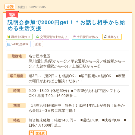
未読
掲載日
2026/08/05
NEW
説明会参加で2000円get！＊お話し相手から始
める生活支援
職種未経験OK
交通費別途支給あり
土日祝日が休み
残業なし
WEB登録OK
派遣
名古屋市北区
勤務地
黒川(愛知県)駅から---分／平安通駅から---分／味鋺駅から---
分／志賀本通駅から---分／上飯田駅から---分
週3日～（週2日～も相談OK） ■曜日固定の相談OK！ ■希望
曜日頻度
の曜日があればご相談ください！
9:00～18:00（休憩60分）■ご希望があれば下記シフトも
時間
OK！早番 7:00～16:00遅番 …
【現在も積極採用中！急募！】勤務1年以上が多数！応募か
期間
ら最短2～3日後に就業可能！
無資格未経験：時給1450円～ ■週払いOK ■扶養内OK ■
時給
日収1万1600円以上
交通費