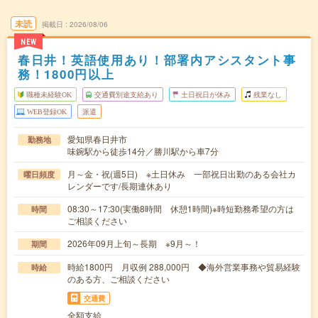
未読
掲載日
2026/08/06
NEW
春日井！英語使用あり！部署内アシスタント事
務！1800円以上
職種未経験OK
交通費別途支給あり
土日祝日が休み
残業なし
WEB登録OK
派遣
愛知県春日井市
勤務地
味鋺駅から徒歩14分／勝川駅から車7分
月～金・祝(週5日) ※土日休み 一部祝日出勤のある会社カ
曜日頻度
レンダーです/長期連休あり
08:30～17:30(実働8時間 休憩1時間)※時短勤務希望の方は
時間
ご相談ください
2026年09月上旬～長期 ※9月～！
期間
時給1800円 月収例 288,000円 ◆海外営業事務や貿易経験
時給
のある方、ご相談ください
交通費
全額支給