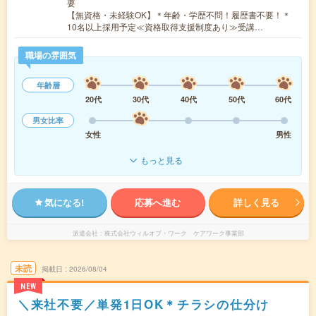
要
【無資格・未経験OK】＊年齢・学歴不問！履歴書不要！＊
10名以上採用予定≪資格取得支援制度あり≫受講…
職場の雰囲気
年齢層
20代
30代
40代
50代
60代
男女比率
女性
男性
もっと見る
気になる!
応募へ進む
詳しく見る
派遣会社
株式会社ウィルオブ・ワーク ケアワーク事業部
未読
掲載日
2026/08/04
NEW
＼来社不要／単発1日OK＊チラシの仕分け