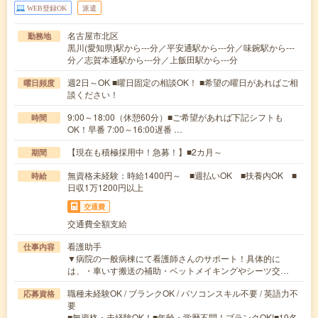
WEB登録OK
派遣
名古屋市北区
勤務地
黒川(愛知県)駅から---分／平安通駅から---分／味鋺駅から---
分／志賀本通駅から---分／上飯田駅から---分
週2日～OK ■曜日固定の相談OK！ ■希望の曜日があればご相
曜日頻度
談ください！
9:00～18:00（休憩60分）■ご希望があれば下記シフトも
時間
OK！早番 7:00～16:00遅番 …
【現在も積極採用中！急募！】■2カ月～
期間
無資格未経験：時給1400円～ ■週払いOK ■扶養内OK ■
時給
日収1万1200円以上
交通費
交通費全額支給
看護助手
仕事内容
▼病院の一般病棟にて看護師さんのサポート！具体的に
は、・車いす搬送の補助・ベットメイキングやシーツ交…
職種未経験OK / ブランクOK / パソコンスキル不要 / 英語力不
応募資格
要
■無資格・未経験OK！■年齢・学歴不問！ブランクOK!■10名