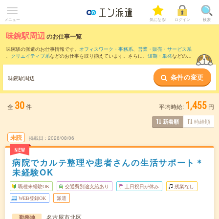
メニュー
気になる!
ログイン
検索
味鋺駅周辺
のお仕事一覧
味鋺駅の派遣のお仕事情報です。
オフィスワーク・事務系
、
営業・販売・サービス系
、
クリエイティブ系
などのお仕事を取り揃えています。さらに、
短期
・
単発
などの期
間や、
職種未経験OK
などのこだわり条件で絞り込んでいただけます。
条件の変更
また、
大曽根駅
・
勝川駅
・
春日井(名鉄線)駅
・
ナゴヤドーム前矢田駅
・
森下(愛知県)駅
味鋺駅周辺
など近隣駅のお仕事もご確認いただけます。
30
1,455
全
件
平均時給:
円
時給順
新着順
未読
掲載日
2026/08/06
NEW
病院でカルテ整理や患者さんの生活サポート＊
未経験OK
職種未経験OK
交通費別途支給あり
土日祝日が休み
残業なし
WEB登録OK
派遣
名古屋市北区
勤務地