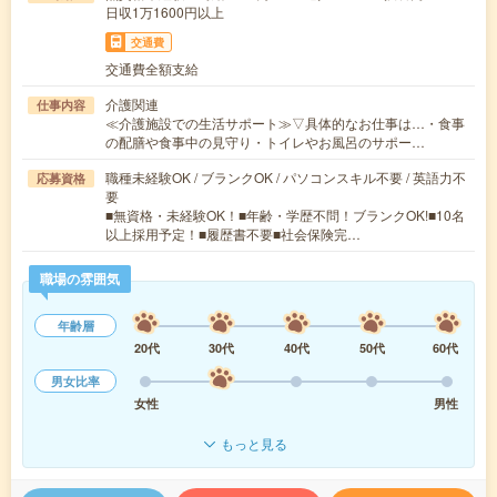
日収1万1600円以上
交通費
交通費全額支給
介護関連
仕事内容
≪介護施設での生活サポート≫▽具体的なお仕事は…・食事
の配膳や食事中の見守り・トイレやお風呂のサポー…
職種未経験OK / ブランクOK / パソコンスキル不要 / 英語力不
応募資格
要
■無資格・未経験OK！■年齢・学歴不問！ブランクOK!■10名
以上採用予定！■履歴書不要■社会保険完…
職場の雰囲気
年齢層
20代
30代
40代
50代
60代
男女比率
女性
男性
もっと見る