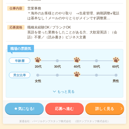
営業事務
仕事内容
＊海外のお客様とのやり取り →生産管理、納期調整※電話
は基本なし！メールのやりとりがメインです調整業…
職種未経験OK / ブランクOK
応募資格
英語を使った業務をしたことがある方、大歓迎英語：（会
話）不要／（読み書き）ビジネス文書
職場の雰囲気
年齢層
20代
30代
40代
50代
60代
男女比率
女性
男性
もっと見る
気になる!
応募へ進む
詳しく見る
派遣会社
パーソルテンプスタッフ株式会社 （旧テンプスタッフ株式会社）