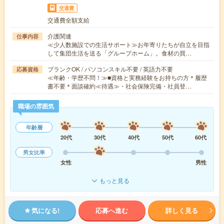
交通費
交通費全額支給
介護関連
仕事内容
≪少人数施設での生活サポート≫お年寄りたちが自立を目指
して集団生活を送る「グループホーム」。食材の買…
ブランクOK / パソコンスキル不要 / 英語力不要
応募資格
≪年齢・学歴不問！≫■資格と実務経験をお持ちの方＊履歴
書不要＊面談確約≪待遇≫・社会保険完備・社員登…
職場の雰囲気
年齢層
20代
30代
40代
50代
60代
男女比率
女性
男性
もっと見る
気になる!
応募へ進む
詳しく見る