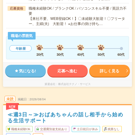
職種未経験OK / ブランクOK / パソコンスキル不要 / 英語力不
応募資格
要
【来社不要、WEB登録OK！】〇未経験大歓迎！〇フリータ
ー、主婦(夫) 大歓迎！ ※お仕事の掛け持ち…
職場の雰囲気
年齢層
20代
30代
40代
50代
60代
気になる!
応募へ進む
詳しく見る
派遣会社
株式会社テクノ・サービス
未読
掲載日
2026/08/04
NEW
≪週3日～≫おばあちゃんの話し相手から始め
る生活サポート
職種未経験OK
交通費別途支給あり
土日祝日が休み
残業なし