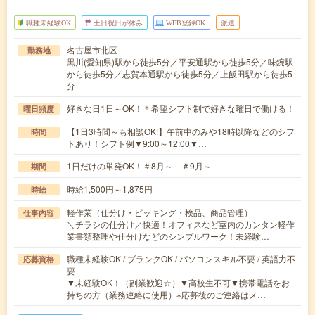
職種未経験OK
土日祝日が休み
WEB登録OK
派遣
名古屋市北区
勤務地
黒川(愛知県)駅から徒歩5分／平安通駅から徒歩5分／味鋺駅
から徒歩5分／志賀本通駅から徒歩5分／上飯田駅から徒歩5
分
好きな日1日～OK！＊希望シフト制で好きな曜日で働ける！
曜日頻度
【1日3時間～も相談OK!】午前中のみや18時以降などのシフ
時間
トあり！シフト例▼9:00～12:00▼…
1日だけの単発OK！＃8月～ ＃9月～
期間
時給1,500円～1,875円
時給
軽作業（仕分け・ピッキング・検品、商品管理）
仕事内容
＼チラシの仕分け／快適！オフィスなど室内のカンタン軽作
業書類整理や仕分けなどのシンプルワーク！未経験…
職種未経験OK / ブランクOK / パソコンスキル不要 / 英語力不
応募資格
要
▼未経験OK！（副業歓迎☆）▼高校生不可▼携帯電話をお
持ちの方（業務連絡に使用）※応募後のご連絡はメ…