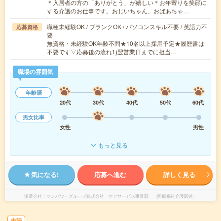
＊入居者の方の「ありがとう」が嬉しい＊お年寄りを笑顔に
する介護のお仕事です。おじいちゃん、おばあちゃ…
職種未経験OK / ブランクOK / パソコンスキル不要 / 英語力不
応募資格
要
無資格・未経験OK年齢不問★10名以上採用予定★履歴書は
不要です▽応募後の流れ1)翌営業日までに担当…
職場の雰囲気
年齢層
20代
30代
40代
50代
60代
男女比率
女性
男性
もっと見る
気になる!
応募へ進む
詳しく見る
派遣会社
マンパワーグループ株式会社 ケアサービス事業部 （医療福祉介護関連）
未読