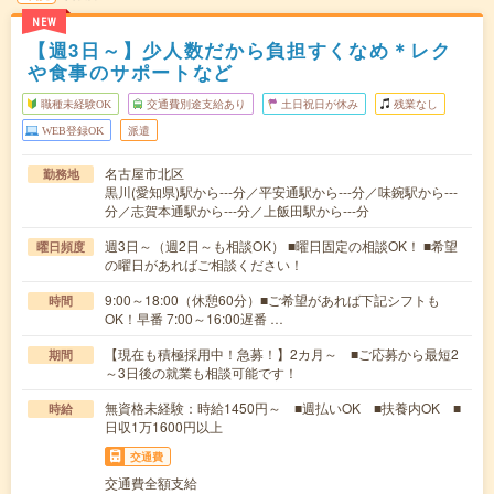
NEW
【週3日～】少人数だから負担すくなめ＊レク
や食事のサポートなど
職種未経験OK
交通費別途支給あり
土日祝日が休み
残業なし
WEB登録OK
派遣
名古屋市北区
勤務地
黒川(愛知県)駅から---分／平安通駅から---分／味鋺駅から---
分／志賀本通駅から---分／上飯田駅から---分
週3日～（週2日～も相談OK） ■曜日固定の相談OK！ ■希望
曜日頻度
の曜日があればご相談ください！
9:00～18:00（休憩60分）■ご希望があれば下記シフトも
時間
OK！早番 7:00～16:00遅番 …
【現在も積極採用中！急募！】2カ月～ ■ご応募から最短2
期間
～3日後の就業も相談可能です！
無資格未経験：時給1450円～ ■週払いOK ■扶養内OK ■
時給
日収1万1600円以上
交通費
交通費全額支給