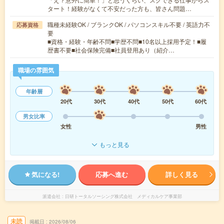
タート！経験がなくて不安だった方も、皆さん問題…
職種未経験OK / ブランクOK / パソコンスキル不要 / 英語力不
応募資格
要
■資格・経験・年齢不問■学歴不問■10名以上採用予定！■履
歴書不要■社会保険完備■社員登用あり（紹介…
職場の雰囲気
年齢層
20代
30代
40代
50代
60代
男女比率
女性
男性
もっと見る
気になる!
応募へ進む
詳しく見る
派遣会社
日研トータルソーシング株式会社 メディカルケア事業部
未読
掲載日
2026/08/06