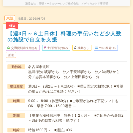
派遣会社
日研トータルソーシング株式会社 メディカルケア事業部
未読
掲載日
2026/08/05
NEW
【週3日～＆土日休】料理の手伝いなど少人数
の施設で自立を支援
交通費別途支給あり
土日祝日が休み
残業なし
WEB登録OK
派遣
名古屋市北区
勤務地
黒川(愛知県)駅から---分／平安通駅から---分／味鋺駅から---
分／志賀本通駅から---分／上飯田駅から---分
週3日～（週2日～も相談OK） ■曜日固定の相談OK！ ■希望
曜日頻度
の曜日があればご相談ください！
9:00～18:00（休憩60分）■ご希望があれば下記シフトも
時間
OK！早番 7:00～16:00遅番 …
【現在も積極採用中！急募！】2カ月～ ■ご応募から最短2
期間
～3日後の就業も相談可能です！
時給1600円～ ■週払いOK
時給