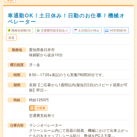
車通勤OK！土日休み！日勤のお仕事！機械オ
ペレーター
職種未経験OK
交通費別途支給あり
土日祝日が休み
WEB登録OK
派遣
愛知県春日井市
勤務地
味鋺駅から徒歩10分
月～金
曜日頻度
8:50～17:05※表記のうち実働7時間30分です。
時間
長期【ご応募から1週間以内(最短2日目)のスピード就業が可
期間
能】即日～
時給1250円
時給
交通費
交通費支給有り
マシンオペレーター
仕事内容
クリーンルーム内にて容器の脱着、機械にかけて出来上がっ
たものをキャップしシール貼り、数値をPC入力業…