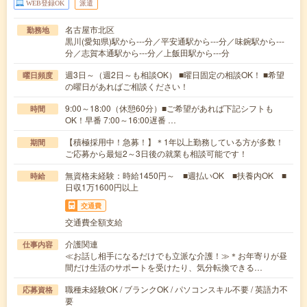
WEB登録OK
派遣
名古屋市北区
勤務地
黒川(愛知県)駅から---分／平安通駅から---分／味鋺駅から---
分／志賀本通駅から---分／上飯田駅から---分
週3日～（週2日～も相談OK） ■曜日固定の相談OK！ ■希望
曜日頻度
の曜日があればご相談ください！
9:00～18:00（休憩60分）■ご希望があれば下記シフトも
時間
OK！早番 7:00～16:00遅番 …
【積極採用中！急募！】＊1年以上勤務している方が多数！
期間
ご応募から最短2～3日後の就業も相談可能です！
無資格未経験：時給1450円～ ■週払いOK ■扶養内OK ■
時給
日収1万1600円以上
交通費
交通費全額支給
介護関連
仕事内容
≪お話し相手になるだけでも立派な介護！≫＊お年寄りが昼
間だけ生活のサポートを受けたり、気分転換できる…
職種未経験OK / ブランクOK / パソコンスキル不要 / 英語力不
応募資格
要