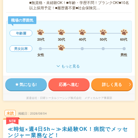
■無資格・未経験OK！■年齢・学歴不問！ブランクOK!■10名
以上採用予定！■履歴書不要■社会保険完…
職場の雰囲気
年齢層
20代
30代
40代
50代
60代
男女比率
女性
男性
もっと見る
気になる!
応募へ進む
詳しく見る
派遣会社
日研トータルソーシング株式会社 メディカルケア事業部
未読
掲載日
2026/08/04
NEW
≪時短×週4日5h～≫未経験OK！病院でメッセ
ンジャー業務など！