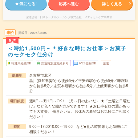
気になる!
応募へ進む
詳しく見る
派遣会社
日研トータルソーシング株式会社 メディカルケア事業部
未読
掲載日
2026/08/05
NEW
＜時給1,500円～＊好きな時にお仕事＞お菓子
のモクモク仕分け
職種未経験OK
交通費別途支給あり
WEB登録OK
派遣
名古屋市北区
勤務地
黒川(愛知県)駅から徒歩5分／平安通駅から徒歩5分／味鋺駅
から徒歩5分／志賀本通駅から徒歩5分／上飯田駅から徒歩5
分
週0日～/月1日～OK！ （月～日のあいだ） ★「土曜と日曜だ
曜日頻度
け」など色々な働き方ができます！ ★お仕事ゼロの週があっ
ても大丈夫。 働きたい日、お休みの希望はお気軽にご相談く
ださい！
9:00～17:0010:00～19:00 など■ 他の時間帯もお気軽にご
時間
相談ください！