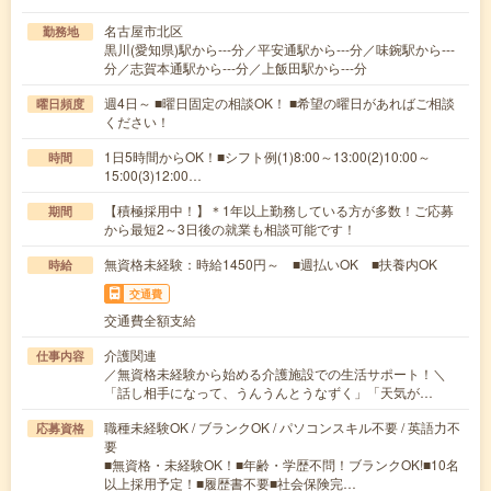
名古屋市北区
勤務地
黒川(愛知県)駅から---分／平安通駅から---分／味鋺駅から---
分／志賀本通駅から---分／上飯田駅から---分
週4日～ ■曜日固定の相談OK！ ■希望の曜日があればご相談
曜日頻度
ください！
1日5時間からOK！■シフト例(1)8:00～13:00(2)10:00～
時間
15:00(3)12:00…
【積極採用中！】＊1年以上勤務している方が多数！ご応募
期間
から最短2～3日後の就業も相談可能です！
無資格未経験：時給1450円～ ■週払いOK ■扶養内OK
時給
交通費
交通費全額支給
介護関連
仕事内容
／無資格未経験から始める介護施設での生活サポート！＼
「話し相手になって、うんうんとうなずく」「天気が…
職種未経験OK / ブランクOK / パソコンスキル不要 / 英語力不
応募資格
要
■無資格・未経験OK！■年齢・学歴不問！ブランクOK!■10名
以上採用予定！■履歴書不要■社会保険完…