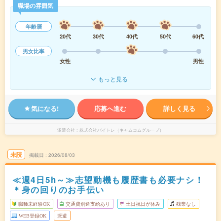
職場の雰囲気
年齢層
20代
30代
40代
50代
60代
男女比率
女性
男性
もっと見る
気になる!
応募へ進む
詳しく見る
派遣会社
株式会社バイトレ（キャムコムグループ）
未読
掲載日
2026/08/03
≪週4日5h～≫志望動機も履歴書も必要ナシ！
＊身の回りのお手伝い
職種未経験OK
交通費別途支給あり
土日祝日が休み
残業なし
WEB登録OK
派遣