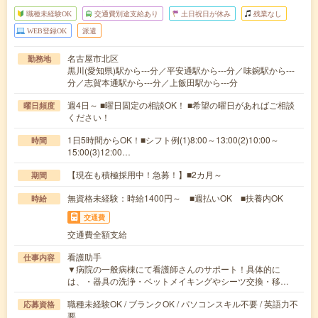
職種未経験OK
交通費別途支給あり
土日祝日が休み
残業なし
WEB登録OK
派遣
名古屋市北区
勤務地
黒川(愛知県)駅から---分／平安通駅から---分／味鋺駅から---
分／志賀本通駅から---分／上飯田駅から---分
週4日～ ■曜日固定の相談OK！ ■希望の曜日があればご相談
曜日頻度
ください！
1日5時間からOK！■シフト例(1)8:00～13:00(2)10:00～
時間
15:00(3)12:00…
【現在も積極採用中！急募！】■2カ月～
期間
無資格未経験：時給1400円～ ■週払いOK ■扶養内OK
時給
交通費
交通費全額支給
看護助手
仕事内容
▼病院の一般病棟にて看護師さんのサポート！具体的に
は、・器具の洗浄・ベットメイキングやシーツ交換・移…
職種未経験OK / ブランクOK / パソコンスキル不要 / 英語力不
応募資格
要