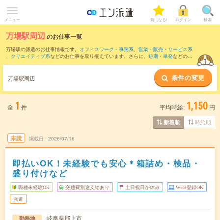
メニュー
気になる!
ログイン
検索
万場駅周辺
のお仕事一覧
万場駅の派遣のお仕事情報です。
オフィスワーク・事務系
、
営業・販売・サービス系
、
クリエイティブ系
などのお仕事を取り揃えています。さらに、
短期
・
単発
などの期
間や、
職種未経験OK
などのこだわり条件で絞り込んでいただけます。
条件の変更
また、
郡上八幡駅
・
郡上大和駅
・
自然園前駅
・
大島(岐阜県)駅
・
大中駅
など近隣駅のお
万場駅周辺
仕事もご確認いただけます。
1
1,150
全
件
平均時給:
円
時給順
新着順
未読
掲載日
2026/07/16
即払いOK！未経験でも安心＊箱詰め・検品・
盛り付けなど
職種未経験OK
交通費別途支給あり
土日祝日が休み
WEB登録OK
派遣
岐阜県郡上市
勤務地