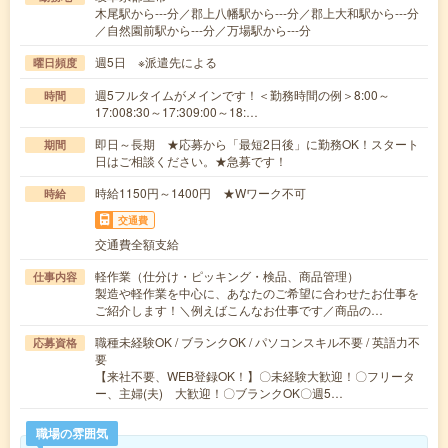
木尾駅から---分／郡上八幡駅から---分／郡上大和駅から---分
／自然園前駅から---分／万場駅から---分
週5日 ※派遣先による
曜日頻度
週5フルタイムがメインです！＜勤務時間の例＞8:00～
時間
17:008:30～17:309:00～18:…
即日～長期 ★応募から「最短2日後」に勤務OK！スタート
期間
日はご相談ください。★急募です！
時給1150円～1400円 ★Wワーク不可
時給
交通費
交通費全額支給
軽作業（仕分け・ピッキング・検品、商品管理）
仕事内容
製造や軽作業を中心に、あなたのご希望に合わせたお仕事を
ご紹介します！＼例えばこんなお仕事です／商品の…
職種未経験OK / ブランクOK / パソコンスキル不要 / 英語力不
応募資格
要
【来社不要、WEB登録OK！】〇未経験大歓迎！〇フリータ
ー、主婦(夫) 大歓迎！〇ブランクOK〇週5…
職場の雰囲気