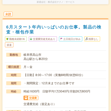
派遣会社
株式会社テクノ・サービス
未読
6月スタート年内いっぱいのお仕事。製品の検
査・梱包作業
職種未経験OK
交通費別途支給あり
土日祝日が休み
残業なし
派遣
岐阜県高山市
勤務地
高山駅から車20分
月～金
曜日頻度
【日勤】8:00～17:00（実働8時間/休憩60分）
時間
・期間限定：12月末までのお仕事です
期間
時給1630円 日額平均1万3040円/月額26万800円
時給
交通費
交通費支給（規定あり）