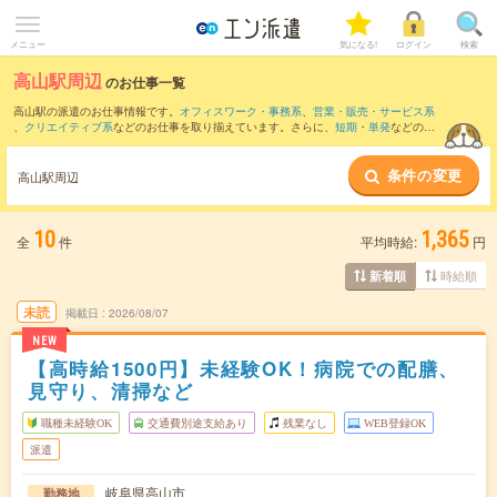
メニュー
気になる!
ログイン
検索
高山駅周辺
のお仕事一覧
高山駅の派遣のお仕事情報です。
オフィスワーク・事務系
、
営業・販売・サービス系
、
クリエイティブ系
などのお仕事を取り揃えています。さらに、
短期
・
単発
などの期
間や、
職種未経験OK
などのこだわり条件で絞り込んでいただけます。
条件の変更
また、
飛騨国府駅
・
飛騨古川駅
・
飛騨一ノ宮駅
・
上枝駅
・
久々野駅
など近隣駅のお仕
高山駅周辺
事もご確認いただけます。
10
1,365
全
件
平均時給:
円
時給順
新着順
未読
掲載日
2026/08/07
NEW
【高時給1500円】未経験OK！病院での配膳、
見守り、清掃など
職種未経験OK
交通費別途支給あり
残業なし
WEB登録OK
派遣
岐阜県高山市
勤務地