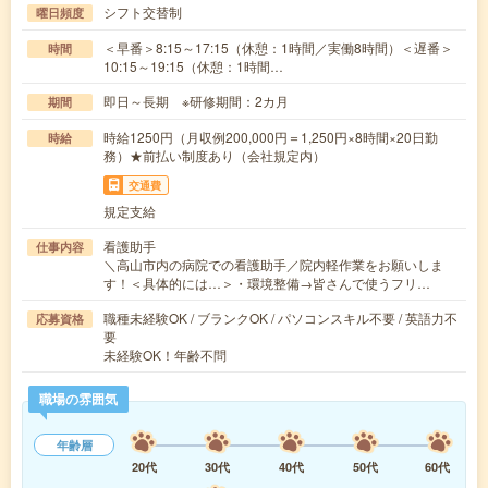
シフト交替制
曜日頻度
＜早番＞8:15～17:15（休憩：1時間／実働8時間）＜遅番＞
時間
10:15～19:15（休憩：1時間…
即日～長期 ※研修期間：2カ月
期間
時給1250円（月収例200,000円＝1,250円×8時間×20日勤
時給
務）★前払い制度あり（会社規定内）
交通費
規定支給
看護助手
仕事内容
＼高山市内の病院での看護助手／院内軽作業をお願いしま
す！＜具体的には…＞・環境整備→皆さんで使うフリ…
職種未経験OK / ブランクOK / パソコンスキル不要 / 英語力不
応募資格
要
未経験OK！年齢不問
職場の雰囲気
年齢層
20代
30代
40代
50代
60代