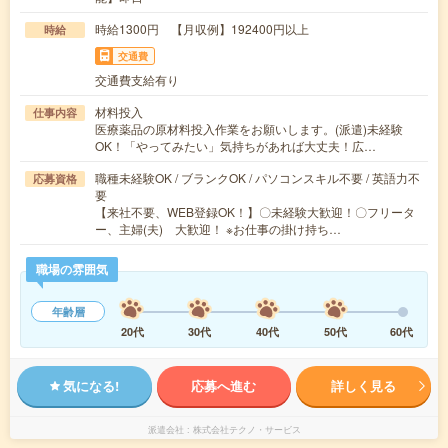
時給1300円 【月収例】192400円以上
時給
交通費
交通費支給有り
材料投入
仕事内容
医療薬品の原材料投入作業をお願いします。(派遣)未経験
OK！「やってみたい」気持ちがあれば大丈夫！広…
職種未経験OK / ブランクOK / パソコンスキル不要 / 英語力不
応募資格
要
【来社不要、WEB登録OK！】〇未経験大歓迎！〇フリータ
ー、主婦(夫) 大歓迎！ ※お仕事の掛け持ち…
職場の雰囲気
年齢層
20代
30代
40代
50代
60代
気になる!
応募へ進む
詳しく見る
派遣会社
株式会社テクノ・サービス