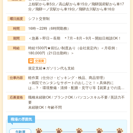
上枝駅から車5分／高山駅から車15分／飛騨国府駅から車17
分／飛騨一ノ宮駅から車19分／飛騨古川駅から車16分
シフト交替制
曜日頻度
16時～22時（6時間勤務）
時間
＜急募＞即日～長期 ＊7月～8月～9月～開始日相談OK！
期間
時給1500円★前払い制度あり（会社規定内）＜月収例：
時給
180,000円（21日出勤時）＞
交通費
規定支給★ガソリン代も支給
軽作業（仕分け・ピッキング・検品、商品管理）
仕事内容
＜病院でカンタンなサポートのおしごと！＞具体的に
は…？・環境整備・清掃・配膳・見守り等【就業までの流…
職種未経験OK / ブランクOK / パソコンスキル不要 / 英語力不
応募資格
要
未経験OK！年齢不問
職場の雰囲気
年齢層