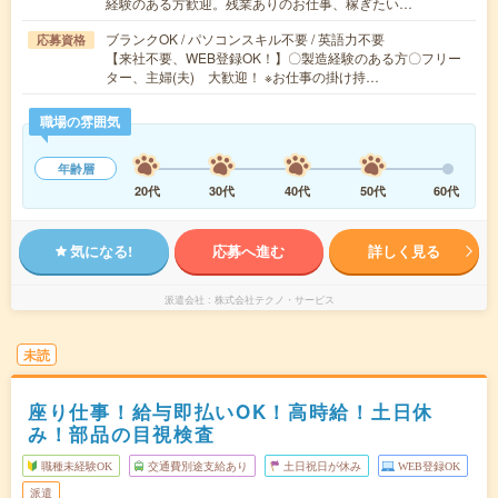
経験のある方歓迎。残業ありのお仕事、稼ぎたい…
ブランクOK / パソコンスキル不要 / 英語力不要
応募資格
【来社不要、WEB登録OK！】〇製造経験のある方〇フリー
ター、主婦(夫) 大歓迎！ ※お仕事の掛け持…
職場の雰囲気
年齢層
20代
30代
40代
50代
60代
気になる!
応募へ進む
詳しく見る
派遣会社
株式会社テクノ・サービス
未読
座り仕事！給与即払いOK！高時給！土日休
み！部品の目視検査
職種未経験OK
交通費別途支給あり
土日祝日が休み
WEB登録OK
派遣