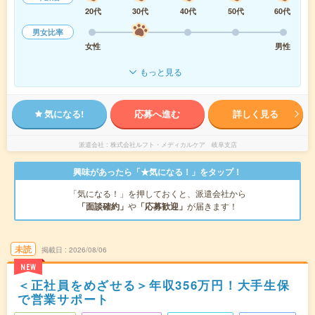
20代
30代
40代
50代
60代
男女比率
女性
男性
もっと見る
気になる!
応募へ進む
詳しく見る
派遣会社
株式会社ルフト・メディカルケア 岐阜支店
興味があったら「★気になる！」をタップ！
「気になる！」を押しておくと、派遣会社から
「面談確約」
や
「応募歓迎」
が届きます！
未読
掲載日
2026/08/06
NEW
＜正社員をめざせる＞年収356万円！大手生保
で営業サポート