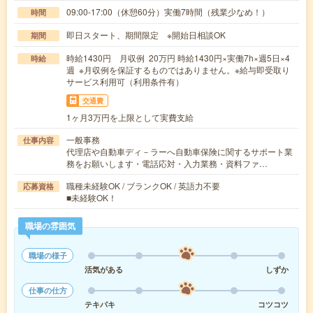
09:00-17:00（休憩60分）実働7時間（残業少なめ！）
時間
即日スタート、期間限定 ※開始日相談OK
期間
時給1430円 月収例 20万円 時給1430円×実働7h×週5日×4
時給
週 ※月収例を保証するものではありません。※給与即受取り
サービス利用可（利用条件有）
交通費
1ヶ月3万円を上限として実費支給
一般事務
仕事内容
代理店や自動車ディ－ラーへ自動車保険に関するサポート業
務をお願いします・電話応対・入力業務・資料ファ…
職種未経験OK / ブランクOK / 英語力不要
応募資格
■未経験OK！
職場の雰囲気
職場の様子
活気がある
しずか
仕事の仕方
テキパキ
コツコツ