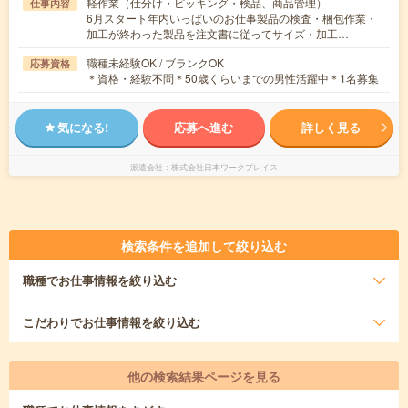
軽作業（仕分け・ピッキング・検品、商品管理）
仕事内容
6月スタート年内いっぱいのお仕事製品の検査・梱包作業・
加工が終わった製品を注文書に従ってサイズ・加工…
職種未経験OK / ブランクOK
応募資格
＊資格・経験不問＊50歳くらいまでの男性活躍中＊1名募集
気になる!
応募へ進む
詳しく見る
派遣会社
株式会社日本ワークプレイス
検索条件を追加して絞り込む
職種
でお仕事情報を絞り込む
こだわり
でお仕事情報を絞り込む
他の検索結果ページを見る