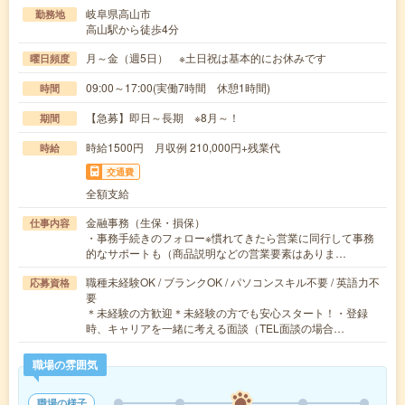
岐阜県高山市
勤務地
高山駅から徒歩4分
月～金（週5日） ※土日祝は基本的にお休みです
曜日頻度
09:00～17:00(実働7時間 休憩1時間)
時間
【急募】即日～長期 ※8月～！
期間
時給1500円 月収例 210,000円+残業代
時給
交通費
全額支給
金融事務（生保・損保）
仕事内容
・事務手続きのフォロー※慣れてきたら営業に同行して事務
的なサポートも（商品説明などの営業要素はありま…
職種未経験OK / ブランクOK / パソコンスキル不要 / 英語力不
応募資格
要
＊未経験の方歓迎＊未経験の方でも安心スタート！・登録
時、キャリアを一緒に考える面談（TEL面談の場合…
職場の雰囲気
職場の様子