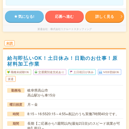
気になる!
応募へ進む
詳しく見る
派遣会社
株式会社リクルートスタッフィング
未読
給与即払いOK！土日休み！日勤のお仕事！原
材料加工作業
職種未経験OK
交通費別途支給あり
土日祝日が休み
WEB登録OK
派遣
岐阜県高山市
勤務地
高山駅から車15分
月～金
曜日頻度
8:15～16:5520:15～4:55※表記のうち実働7時間40分です。
時間
長期【ご応募から1週間以内(最短2日目)のスピード就業が可
期間
能】即日～