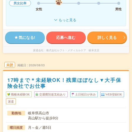
男女比率
女性
男性
もっと見る
気になる!
応募へ進む
詳しく見る
派遣会社
株式会社ルフト・メディカルケア 岐阜支店
未読
掲載日
2026/08/03
17時まで＊未経験OK！残業ほぼなし▼大手保
険会社でお仕事
職種未経験OK
交通費別途支給あり
土日祝日が休み
WEB登録OK
派遣
岐阜県高山市
勤務地
高山駅から徒歩9分
月～金／週5日
曜日頻度