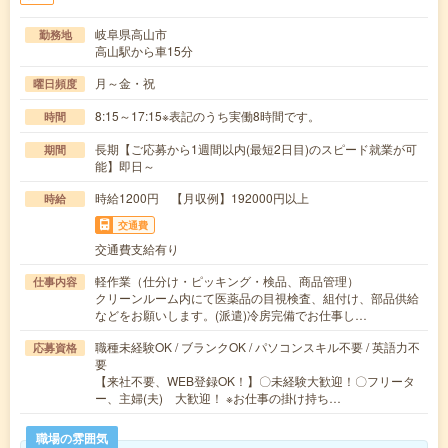
岐阜県高山市
勤務地
高山駅から車15分
月～金・祝
曜日頻度
8:15～17:15※表記のうち実働8時間です。
時間
長期【ご応募から1週間以内(最短2日目)のスピード就業が可
期間
能】即日～
時給1200円 【月収例】192000円以上
時給
交通費
交通費支給有り
軽作業（仕分け・ピッキング・検品、商品管理）
仕事内容
クリーンルーム内にて医薬品の目視検査、組付け、部品供給
などをお願いします。(派遣)冷房完備でお仕事し…
職種未経験OK / ブランクOK / パソコンスキル不要 / 英語力不
応募資格
要
【来社不要、WEB登録OK！】〇未経験大歓迎！〇フリータ
ー、主婦(夫) 大歓迎！ ※お仕事の掛け持ち…
職場の雰囲気