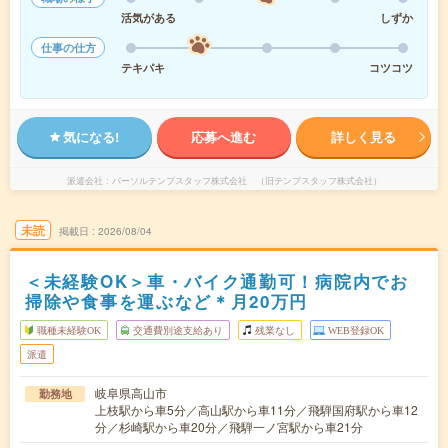
活気がある
しずか
仕事の仕方
テキパキ
コツコツ
気になる!
応募へ進む
詳しく見る
派遣会社
パーソルテンプスタッフ株式会社 （旧テンプスタッフ株式会社）
未読
掲載日
2026/08/04
＜未経験OK＞車・バイク通勤可！病院内でお
掃除や食事を運ぶなど＊月20万円
職種未経験OK
交通費別途支給あり
残業なし
WEB登録OK
派遣
岐阜県高山市
勤務地
上枝駅から車5分／高山駅から車11分／飛騨国府駅から車12
分／杉崎駅から車20分／飛騨一ノ宮駅から車21分