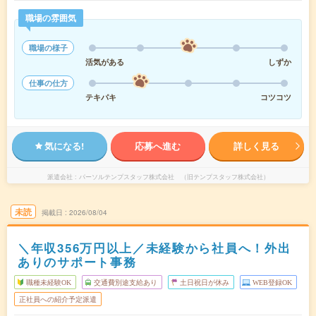
職場の雰囲気
職場の様子
活気がある
しずか
仕事の仕方
テキパキ
コツコツ
気になる!
応募へ進む
詳しく見る
派遣会社
パーソルテンプスタッフ株式会社 （旧テンプスタッフ株式会社）
未読
掲載日
2026/08/04
＼年収356万円以上／未経験から社員へ！外出
ありのサポート事務
職種未経験OK
交通費別途支給あり
土日祝日が休み
WEB登録OK
正社員への紹介予定派遣