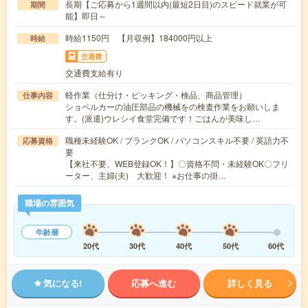
長期【ご応募から1週間以内(最短2日目)のスピード就業が可
期間
能】即日～
時給1150円 【月収例】184000円以上
時給
交通費
交通費支給有り
軽作業（仕分け・ピッキング・検品、商品管理）
仕事内容
ショベルカーの油圧部品の機械をの検査作業をお願いしま
す。(派遣)ウレシイ食堂完備です！ごはんが美味し…
職種未経験OK / ブランクOK / パソコンスキル不要 / 英語力不
応募資格
要
【来社不要、WEB登録OK！】〇資格不問・未経験OK〇フリ
ーター、主婦(夫) 大歓迎！ ※お仕事の掛…
職場の雰囲気
年齢層
20代
30代
40代
50代
60代
気になる!
応募へ進む
詳しく見る