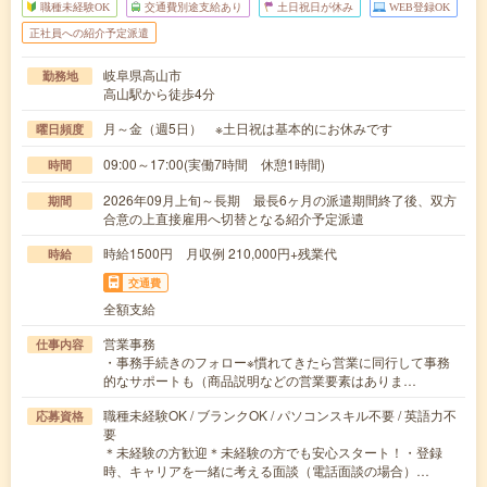
職種未経験OK
交通費別途支給あり
土日祝日が休み
WEB登録OK
正社員への紹介予定派遣
岐阜県高山市
勤務地
高山駅から徒歩4分
月～金（週5日） ※土日祝は基本的にお休みです
曜日頻度
09:00～17:00(実働7時間 休憩1時間)
時間
2026年09月上旬～長期 最長6ヶ月の派遣期間終了後、双方
期間
合意の上直接雇用へ切替となる紹介予定派遣
時給1500円 月収例 210,000円+残業代
時給
交通費
全額支給
営業事務
仕事内容
・事務手続きのフォロー※慣れてきたら営業に同行して事務
的なサポートも（商品説明などの営業要素はありま…
職種未経験OK / ブランクOK / パソコンスキル不要 / 英語力不
応募資格
要
＊未経験の方歓迎＊未経験の方でも安心スタート！・登録
時、キャリアを一緒に考える面談（電話面談の場合）…