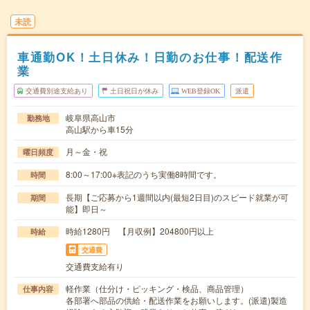
未読
車通勤OK！土日休み！日勤のお仕事！配送作
業
交通費別途支給あり
土日祝日が休み
WEB登録OK
派遣
岐阜県高山市
勤務地
高山駅から車15分
月～金・祝
曜日頻度
8:00～17:00※表記のうち実働8時間です。
時間
長期【ご応募から1週間以内(最短2日目)のスピード就業が可
期間
能】即日～
時給1280円 【月収例】204800円以上
時給
交通費
交通費支給有り
軽作業（仕分け・ピッキング・検品、商品管理）
仕事内容
各部署へ部品の供給・配送作業をお願いします。(派遣)製造