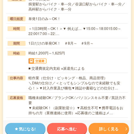
揖斐駅からバイク・車---分／谷汲口駅からバイク・車---分／
高科駅からバイク・車---分
単発1日のみ～OK！
曜日頻度
＜1日3時間～OK！＞▼ 例えば… ▼15:00～18:0015:00～
時間
22:0017:00～22:…
1日だけの単発OK！ ＃8月～ ＃9月～
期間
時給1,200円～1,625円
時給
交通費
■ 交通費規定内支給 ※派遣先による
軽作業（仕分け・ピッキング・検品、商品管理）
仕事内容
＼DMの仕分け／＜とってもシンプルなので未経験でも安
心！＞▼封入作業及び梱包▼雑誌や書籍などの仕分け…
職種未経験OK / ブランクOK / パソコンスキル不要 / 英語力不
応募資格
要
▼未経験OK！（副業歓迎☆）▼高校生不可▼携帯電話をお
持ちの方（業務連絡に使用）※応募後のご連絡はメ…
気になる!
応募へ進む
詳しく見る