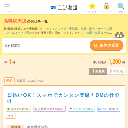
メニュー
気になる!
ログイン
検索
高科駅周辺
のお仕事一覧
高科駅の派遣のお仕事情報です。
オフィスワーク・事務系
、
営業・販売・サービス系
、
クリエイティブ系
などのお仕事を取り揃えています。さらに、
短期
・
単発
などの期
間や、
職種未経験OK
などのこだわり条件で絞り込んでいただけます。
条件の変更
また、
モレラ岐阜駅
・
揖斐駅
・
北神戸駅
・
糸貫駅
・
美濃本郷駅
など近隣駅のお仕事も
高科駅周辺
ご確認いただけます。
1
1,200
全
件
平均時給:
円
時給順
新着順
未読
掲載日
2026/07/25
日払いOK！スマホでカンタン登録＊DMの仕分
け
職種未経験OK
交通費別途支給あり
土日祝日が休み
WEB登録OK
派遣
岐阜県揖斐郡
勤務地