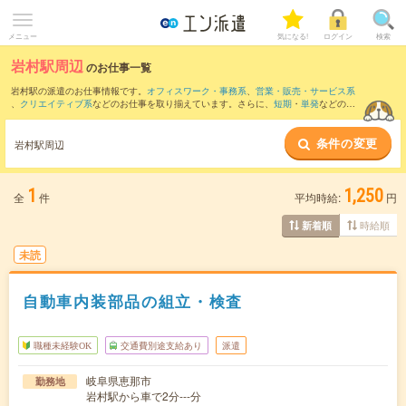
メニュー
気になる!
ログイン
検索
岩村駅周辺
のお仕事一覧
岩村駅の派遣のお仕事情報です。
オフィスワーク・事務系
、
営業・販売・サービス系
、
クリエイティブ系
などのお仕事を取り揃えています。さらに、
短期
・
単発
などの期
間や、
職種未経験OK
などのこだわり条件で絞り込んでいただけます。
条件の変更
また、
美乃坂本駅
・
恵那駅
・
武並駅
・
明智(明知鉄道線)駅
・
飯羽間駅
など近隣駅のお仕
岩村駅周辺
事もご確認いただけます。
1
1,250
全
件
平均時給:
円
時給順
新着順
未読
自動車内装部品の組立・検査
職種未経験OK
交通費別途支給あり
派遣
岐阜県恵那市
勤務地
岩村駅から車で2分---分