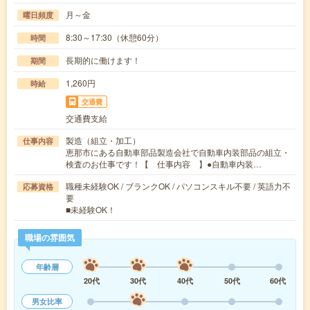
月～金
曜日頻度
8:30～17:30（休憩60分）
時間
長期的に働けます！
期間
1,260円
時給
交通費
交通費支給
製造（組立・加工）
仕事内容
恵那市にある自動車部品製造会社で自動車内装部品の組立・
検査のお仕事です！【 仕事内容 】●自動車内装…
職種未経験OK / ブランクOK / パソコンスキル不要 / 英語力不
応募資格
要
■未経験OK！
職場の雰囲気
年齢層
20代
30代
40代
50代
60代
男女比率