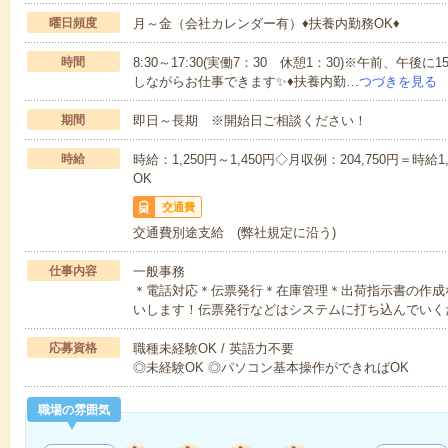
曜日頻度
月～金（会社カレンダー有）♦扶養内勤務OK♦
時間
8:30～17:30(実働7：30 休憩1：30)※午前、
しながらお仕事できます✨♦扶養内勤…
つづきを見る
期間
即日～長期 ※開始日ご相談ください！
時給
時給：1,250円～1,450円◇月収例：204,750円＝時給
OK
交通費
交通費別途支給 (弊社規定に沿う)
仕事内容
一般事務
＊電話対応＊伝票発行＊在庫管理＊出荷指示書の作成
いします！伝票発行などはシステムに打ち込んでいく
応募資格
職種未経験OK / 英語力不要
◎未経験OK ◎パソコン基本操作ができればOK
職場の雰囲気