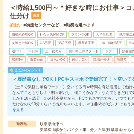
＜時給1,500円～＊好きな時にお仕事＞
仕分け
派遣
■物流センターなど ■勤務地選べます
派遣先
職種未経験OK
社会人未経験OK
ブランクOK
大学生歓迎
既卒第二
友達と一緒OK
OA不要
英語不要
履歴書不要
40～50代活躍
6
週1OK
平日休
土日祝のみ
朝10時以降スタート
シフト
扶養控
駅歩5分
服装自由
日払いOK
週払いOK
職場が分煙
派遣多
ここがポイント！
＜履歴書なしでOK！PCやスマホで登録完了！＞空いて
【土日で気軽に単発ワーク！】空いてる日や時間を有効活用して働け
なんてこともなし！「明日暇だし、働こうかな？」なんてときだけでO
しかも10～15分！≫来社不要だから、PCでもスマホでも、いつで
だけなので10分くらいで出来ちゃいます。≪‘お財布がピンチ’はもう
を見る
勤務地
岐阜県海津市
美濃松山駅からバイク・車---分／石津(岐阜県)駅からバ