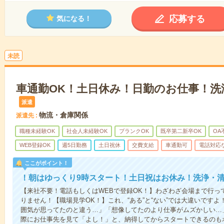
応募する
気になる！
未読
車通勤OK！土日休み！日勤のお仕事！洗
派遣
物流・倉庫関係
派遣先
職種未経験OK
社会人未経験OK
ブランクOK
既卒第二新卒OK
OA
WEB登録OK
週5日勤務
土日祝休
交費支給
車通勤可
電話対応
ここがポイント！
！朝はゆっくり9時スタート！土日祝はお休み！洗浄・
【来社不要！電話もしくはWEBで登録OK！】わざわざ会場まで行っ
りません！【職場見学OK！】これ、“ある”と“ない”では大違いです
囲気が思ってたのと違う…」「想像してたのより仕事がムズかしい…
際にお仕事先を見て「よし！」と、納得してからスタートできるのも