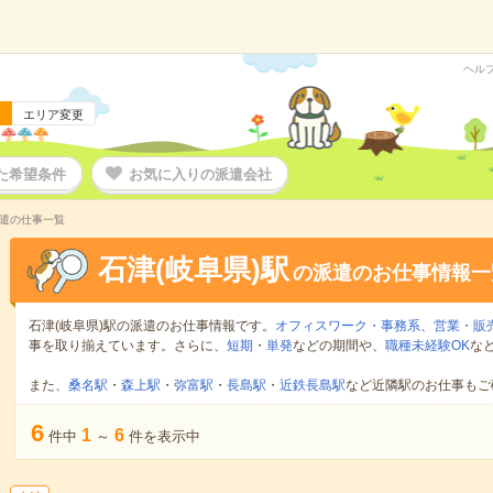
ヘル
エリア変更
た希望条件
お気に入りの派遣会社
派遣の仕事一覧
石津(岐阜県)駅
の派遣のお仕事情報一
石津(岐阜県)駅の派遣のお仕事情報です。
オフィスワーク・事務系
、
営業・販
事を取り揃えています。さらに、
短期
・
単発
などの期間や、
職種未経験OK
な
また、
桑名駅
・
森上駅
・
弥富駅
・
長島駅
・
近鉄長島駅
など近隣駅のお仕事もご
6
1
6
件中
～
件を表示中