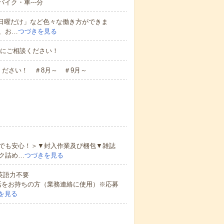
イク・車---分
と日曜だけ」など色々な働き方ができま
、お…
つづきを見る
お気軽にご相談ください！
ださい！ ＃8月～ ＃9月～
でも安心！＞▼封入作業及び梱包▼雑誌
ク詰め…
つづきを見る
 英語力不要
話をお持ちの方（業務連絡に使用）※応募
を見る