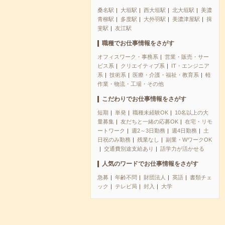
桑名駅
大垣駅
西大垣駅
北大垣駅
美濃
青柳駅
多度駅
大外羽駅
美濃津屋駅
揖
斐駅
友江駅
職種でお仕事情報をさがす
オフィスワーク・事務系
営業・販売・サー
ビス系
クリエイティブ系
IT・エンジニア
系
技術系
医療・介護・福祉・教育系
軽
作業・物流・工場・その他
こだわりでお仕事情報をさがす
短期
単発
職種未経験OK
10名以上の大
量募集
友だちと一緒の応募OK
在宅・リモ
ートワーク
週2～3日勤務
週4日勤務
土
日祝のみ勤務
残業なし
副業・WワークOK
交通費別途支給あり
語学力が活かせる
人気のワードでお仕事情報をさがす
急募
年齢不問
財団法人
英語
書類チェ
ック
テレビ局
封入
大学