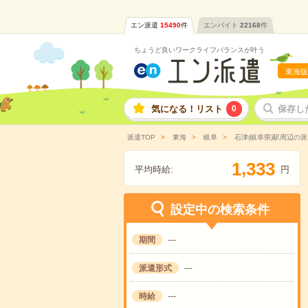
エン派遣
15490
件
エンバイト
22168
件
ちょうど良いワークライフバランスが叶う
東海版
気になる！リスト
0
保存し
派遣TOP
東海
岐阜
石津(岐阜県)駅周辺の
,
1
3
3
3
平均時給:
円
設定中の検索条件
期間
---
派遣形式
---
時給
---