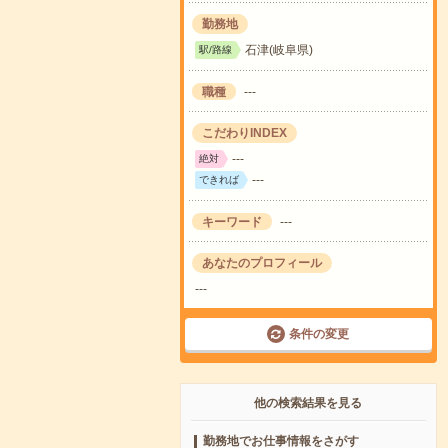
勤務地
石津(岐阜県)
駅/路線
職種
---
こだわりINDEX
---
絶対
---
できれば
キーワード
---
あなたのプロフィール
---
条件の変更
他の検索結果を見る
勤務地でお仕事情報をさがす