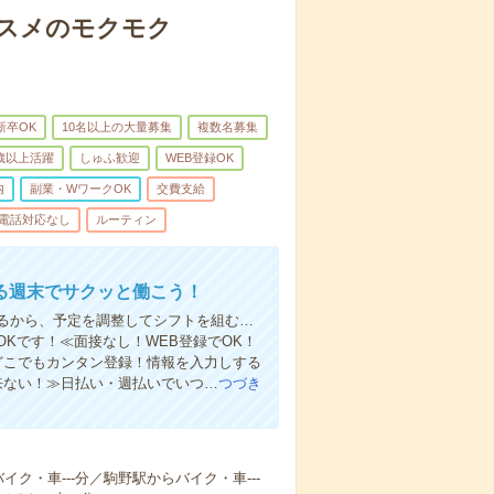
コスメのモクモク
新卒OK
10名以上の大量募集
複数名募集
0歳以上活躍
しゅふ歓迎
WEB登録OK
内
副業・WワークOK
交費支給
電話対応なし
ルーティン
る週末でサクッと働こう！
るから、予定を調整してシフトを組む…
Kです！≪面接なし！WEB登録でOK！
もどこでもカンタン登録！情報を入力しする
来ない！≫日払い・週払いでいつ…
つづき
イク・車---分／駒野駅からバイク・車---