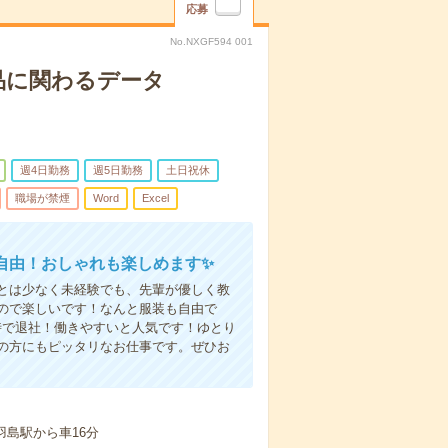
応募
No.NXGF594 001
品に関わるデータ
週4日勤務
週5日勤務
土日祝休
職場が禁煙
Word
Excel
自由！おしゃれも楽しめます✨
とは少なく未経験でも、先輩が優しく教
ので楽しいです！なんと服装も自由で
時で退社！働きやすいと人気です！ゆとり
の方にもピッタリなお仕事です。ぜひお
羽島駅から車16分