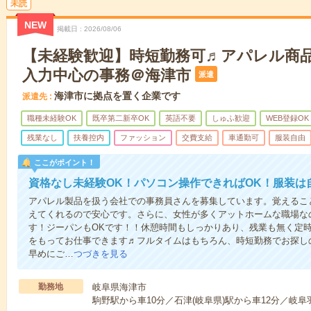
未読
NEW
掲載日
2026/08/06
【未経験歓迎】時短勤務可♬アパレル商
入力中心の事務＠海津市
派遣
海津市に拠点を置く企業です
派遣先
職種未経験OK
既卒第二新卒OK
英語不要
しゅふ歓迎
WEB登録OK
残業なし
扶養控内
ファッション
交費支給
車通勤可
服装自由
ここがポイント！
資格なし未経験OK！パソコン操作できればOK！服装は
アパレル製品を扱う会社での事務員さんを募集しています。覚えるこ
えてくれるので安心です。さらに、女性が多くアットホームな職場な
す！ジーパンもOKです！！休憩時間もしっかりあり、残業も無く定
をもってお仕事できます♬フルタイムはもちろん、時短勤務でお探し
早めにご…
つづきを見る
勤務地
岐阜県海津市
駒野駅から車10分／石津(岐阜県)駅から車12分／岐阜