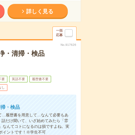
詳しく見る
一括
応募
No.917626
浄・清掃・検品
不要
英語不要
履歴書不要
なし
清掃・検品
て…履歴書を用意して…なんて必要もあ
よ！話だけ聞いて、いざ始めてみたら「雰
」なんてコトになるのは損ですよね。実
ポイントです！※学生不可