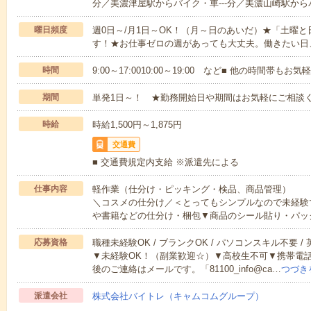
分／美濃津屋駅からバイク・車---分／美濃山崎駅からバ
曜日頻度
週0日～/月1日～OK！（月～日のあいだ）★「土曜
す！★お仕事ゼロの週があっても大丈夫。働きたい日
時間
9:00～17:0010:00～19:00 など■ 他の時間帯も
期間
単発1日～！ ★勤務開始日や期間はお気軽にご相談く
時給
時給1,500円～1,875円
交通費
■ 交通費規定内支給 ※派遣先による
仕事内容
軽作業（仕分け・ピッキング・検品、商品管理）
＼コスメの仕分け／＜とってもシンプルなので未経験
や書籍などの仕分け・梱包▼商品のシール貼り・パッ
応募資格
職種未経験OK / ブランクOK / パソコンスキル不要 /
▼未経験OK！（副業歓迎☆）▼高校生不可▼携帯電
後のご連絡はメールです。「81100_info@ca…
つづき
派遣会社
株式会社バイトレ（キャムコムグループ）