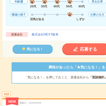
年齢層
男女比率
20代
30代
40代
50代
60代
職場の様子
仕事の仕方
活気がある
しずか
株式会社NEXT岐阜
派遣会社
応募する
気になる！
興味があったら「★気になる！」を
「気になる！」を押しておくと、派遣会社から
「面談確約
未読
NEW
掲載日
2026/08/06