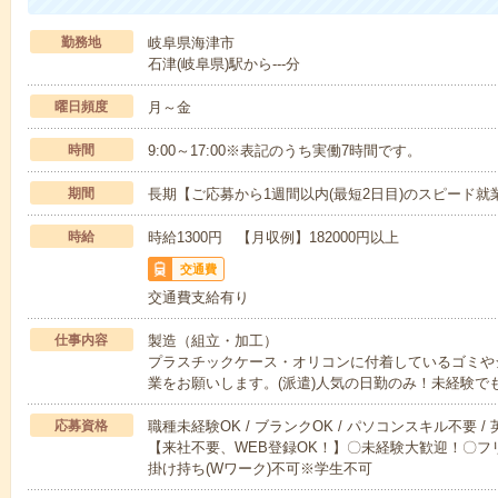
勤務地
岐阜県海津市
石津(岐阜県)駅から---分
曜日頻度
月～金
時間
9:00～17:00※表記のうち実働7時間です。
期間
長期【ご応募から1週間以内(最短2日目)のスピード就
時給
時給1300円 【月収例】182000円以上
交通費
交通費支給有り
仕事内容
製造（組立・加工）
プラスチックケース・オリコンに付着しているゴミや
業をお願いします。(派遣)人気の日勤のみ！未経験で
応募資格
職種未経験OK / ブランクOK / パソコンスキル不要 /
【来社不要、WEB登録OK！】〇未経験大歓迎！〇フリ
掛け持ち(Wワーク)不可※学生不可