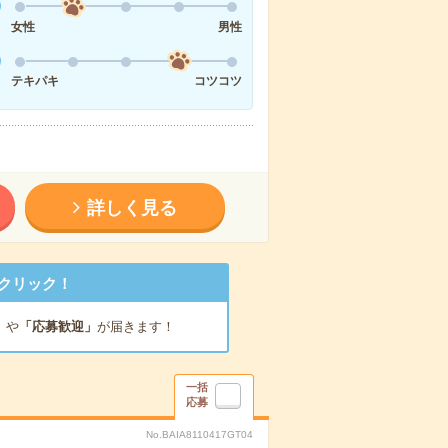
女性
男性
テキパキ
コツコツ
詳しく見る
クリック！
」
や
「応募歓迎」
が届きます！
一括
応募
No.BAIA8110417GT04