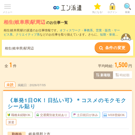
メニュー
気になる!
ログイン
検索
相生(岐阜県)駅周辺
のお仕事一覧
相生(岐阜県)駅の派遣のお仕事情報です。
オフィスワーク・事務系
、
営業・販売・サー
ビス系
、
クリエイティブ系
などのお仕事を取り揃えています。さらに、
短期
・
単発
な
どの期間や、
職種未経験OK
などのこだわり条件で絞り込んでいただけます。
条件の変更
また、
郡上八幡駅
・
郡上大和駅
・
木尾駅
・
自然園前駅
・
洲原駅
など近隣駅のお仕事も
相生(岐阜県)駅周辺
ご確認いただけます。
1
1,500
全
件
平均時給:
円
時給順
新着順
未読
掲載日
2026/07/05
《単発1日OK！日払い可》＊コスメのモクモク
シール貼り
職種未経験OK
交通費別途支給あり
土日祝日が休み
WEB登録OK
派遣
岐阜県郡上市
勤務地