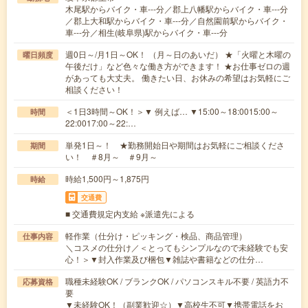
木尾駅からバイク・車---分／郡上八幡駅からバイク・車---分
／郡上大和駅からバイク・車---分／自然園前駅からバイク・
車---分／相生(岐阜県)駅からバイク・車---分
週0日～/月1日～OK！ （月～日のあいだ） ★「火曜と木曜の
曜日頻度
午後だけ」など色々な働き方ができます！ ★お仕事ゼロの週
があっても大丈夫。 働きたい日、お休みの希望はお気軽にご
相談ください！
＜1日3時間～OK！＞▼ 例えば… ▼15:00～18:0015:00～
時間
22:0017:00～22:…
単発1日～！ ★勤務開始日や期間はお気軽にご相談くださ
期間
い！ ＃8月～ ＃9月～
時給1,500円～1,875円
時給
交通費
■ 交通費規定内支給 ※派遣先による
軽作業（仕分け・ピッキング・検品、商品管理）
仕事内容
＼コスメの仕分け／＜とってもシンプルなので未経験でも安
心！＞▼封入作業及び梱包▼雑誌や書籍などの仕分…
職種未経験OK / ブランクOK / パソコンスキル不要 / 英語力不
応募資格
要
▼未経験OK！（副業歓迎☆）▼高校生不可▼携帯電話をお