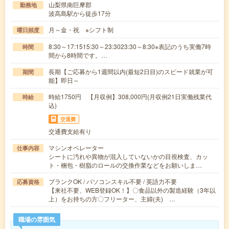
山梨県南巨摩郡
勤務地
波高島駅から徒歩17分
月～金・祝 ※シフト制
曜日頻度
8:30～17:1515:30～23:3023:30～8:30※表記のうち実働7時
時間
間から8時間です。…
長期【ご応募から1週間以内(最短2日目)のスピード就業が可
期間
能】即日～
時給1750円 【月収例】308,000円(月収例21日実働残業代
時給
込)
交通費
交通費支給有り
マシンオペレーター
仕事内容
シートに汚れや異物が混入していないかの目視検査、カッ
ト・梱包・樹脂のロールの交換作業などをお願いしま…
ブランクOK / パソコンスキル不要 / 英語力不要
応募資格
【来社不要、WEB登録OK！】〇食品以外の製造経験（3年以
上）をお持ちの方〇フリーター、主婦(夫) …
職場の雰囲気