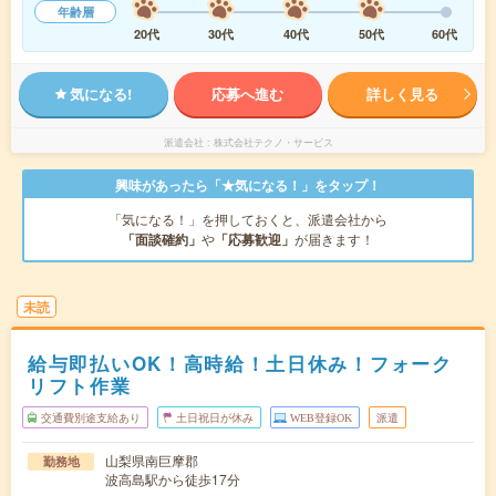
年齢層
20代
30代
40代
50代
60代
気になる!
応募へ進む
詳しく見る
派遣会社
株式会社テクノ・サービス
興味があったら「★気になる！」をタップ！
「気になる！」を押しておくと、派遣会社から
「面談確約」
や
「応募歓迎」
が届きます！
未読
給与即払いOK！高時給！土日休み！フォーク
リフト作業
交通費別途支給あり
土日祝日が休み
WEB登録OK
派遣
山梨県南巨摩郡
勤務地
波高島駅から徒歩17分