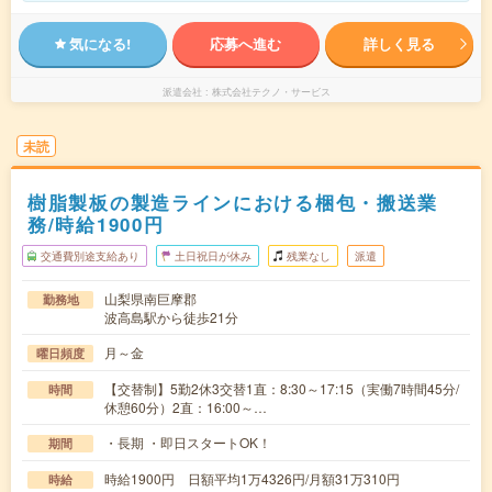
気になる!
応募へ進む
詳しく見る
派遣会社
株式会社テクノ・サービス
未読
樹脂製板の製造ラインにおける梱包・搬送業
務/時給1900円
交通費別途支給あり
土日祝日が休み
残業なし
派遣
山梨県南巨摩郡
勤務地
波高島駅から徒歩21分
月～金
曜日頻度
【交替制】5勤2休3交替1直：8:30～17:15（実働7時間45分/
時間
休憩60分）2直：16:00～…
・長期 ・即日スタートOK！
期間
時給1900円 日額平均1万4326円/月額31万310円
時給