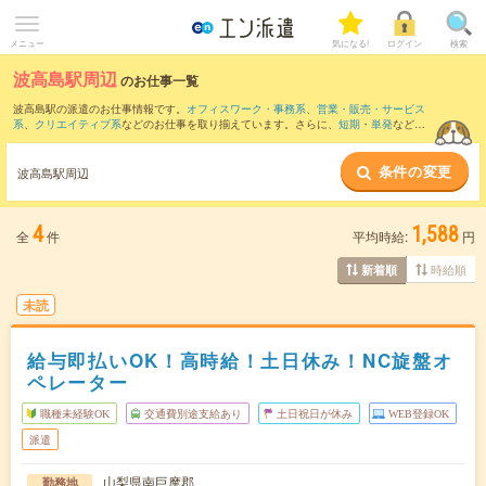
メニュー
気になる!
ログイン
検索
波高島駅周辺
のお仕事一覧
波高島駅の派遣のお仕事情報です。
オフィスワーク・事務系
、
営業・販売・サービス
系
、
クリエイティブ系
などのお仕事を取り揃えています。さらに、
短期
・
単発
などの
期間や、
職種未経験OK
などのこだわり条件で絞り込んでいただけます。
条件の変更
また、
甲斐岩間駅
・
甲斐常葉駅
・
久那土駅
・
身延駅
・
市ノ瀬駅
など近隣駅のお仕事も
波高島駅周辺
ご確認いただけます。
4
1,588
全
件
平均時給:
円
時給順
新着順
未読
給与即払いOK！高時給！土日休み！NC旋盤オ
ペレーター
職種未経験OK
交通費別途支給あり
土日祝日が休み
WEB登録OK
派遣
山梨県南巨摩郡
勤務地