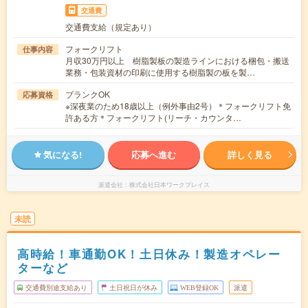
交通費
交通費支給（規定あり）
フォークリフト
仕事内容
月収30万円以上 樹脂製板の製造ラインにおける梱包・搬送
業務・包装資材の印刷に使用する樹脂製の板を製…
ブランクOK
応募資格
※深夜業のため18歳以上（例外事由2号）＊フォークリフト免
許ある方＊フォークリフト(リーチ・カウンタ…
気になる!
応募へ進む
詳しく見る
派遣会社
株式会社日本ワークプレイス
未読
高時給！車通勤OK！土日休み！製造オペレー
ターなど
交通費別途支給あり
土日祝日が休み
WEB登録OK
派遣