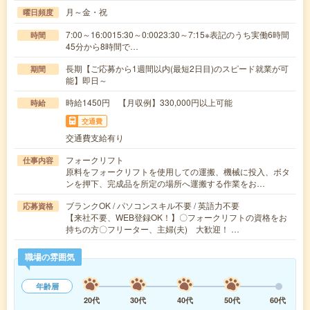
月～金・祝
曜日頻度
7:00～16:0015:30～0:0023:30～7:15※表記のうち実働6時間
時間
45分から8時間で…
長期【ご応募から1週間以内(最短2日目)のスピード就業が可
期間
能】即日～
時給1450円 【月収例】330,000円以上可能
時給
交通費
交通費支給有り
フォークリフト
仕事内容
原料をフォークリフトを使用しての運搬、機械に投入、ボタ
ンを押下、完成品を所定の場所へ運搬する作業をお…
ブランクOK / パソコンスキル不要 / 英語力不要
応募資格
【来社不要、WEB登録OK！】〇フォークリフトの資格をお
持ちの方〇フリーター、主婦(夫) 大歓迎！ …
職場の雰囲気
年齢層
20代
30代
40代
50代
60代