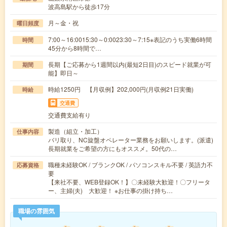
波高島駅から徒歩17分
月～金・祝
曜日頻度
7:00～16:0015:30～0:0023:30～7:15※表記のうち実働6時間
時間
45分から8時間で…
長期【ご応募から1週間以内(最短2日目)のスピード就業が可
期間
能】即日～
時給1250円 【月収例】202,000円(月収例21日実働)
時給
交通費
交通費支給有り
製造（組立・加工）
仕事内容
バリ取り、NC旋盤オペレーター業務をお願いします。(派遣)
長期就業をご希望の方にもオススメ。50代の…
職種未経験OK / ブランクOK / パソコンスキル不要 / 英語力不
応募資格
要
【来社不要、WEB登録OK！】〇未経験大歓迎！〇フリータ
ー、主婦(夫) 大歓迎！ ※お仕事の掛け持ち…
職場の雰囲気