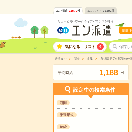
エン派遣
71570
件
エンバイト
82182
件
ちょうど良いワークライフバランスが叶う
関東版
気になる！リスト
0
保存し
派遣TOP
関東
山梨
鳥沢駅周辺の派遣の仕
,
1
1
8
8
平均時給:
円
設定中の検索条件
期間
---
派遣形式
---
時給
---