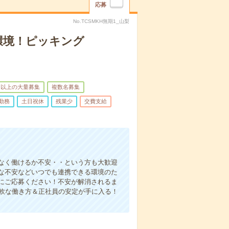
応募
No.TCSMKH無期1_山梨
環境！ピッキング
名以上の大量募集
複数名募集
勤務
土日祝休
残業少
交費支給
なく働けるか不安・・という方も大歓迎
な不安などいつでも連携できる環境のた
にご応募ください！不安が解消されるま
柔軟な働き方＆正社員の安定が手に入る！