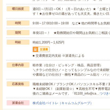
曜日頻度
週0日～/月1日～OK！（月～日のあいだ）★「土曜
す！★お仕事ゼロの週があっても大丈夫。働きたい日
時間
9:00～17:0010:00～19:00 など■ 他の時間帯も
期間
単発1日～！ ★勤務開始日や期間はお気軽にご相談く
時給
時給1,200円～1,625円
交通費
■ 交通費規定内支給 ※派遣先による
仕事内容
軽作業（仕分け・ピッキング・検品、商品管理）
＼チラシの仕分け／＜とってもシンプルなので未経験
や書籍などの仕分け・梱包▼商品のシール貼り・パッ
応募資格
職種未経験OK / ブランクOK / パソコンスキル不要 /
▼未経験OK！（副業歓迎☆）▼高校生不可▼携帯電
後のご連絡はメールです。「81100_info@ca…
つづき
派遣会社
株式会社バイトレ（キャムコムグループ）