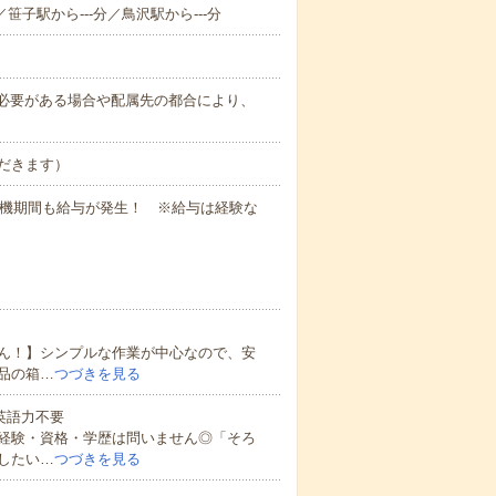
／笹子駅から---分／鳥沢駅から---分
務上必要がある場合や配属先の都合により、
だきます）
待機期間も給与が発生！ ※給与は経験な
ん！】シンプルな作業が中心なので、安
品の箱…
つづきを見る
 英語力不要
経験・資格・学歴は問いません◎「そろ
したい…
つづきを見る