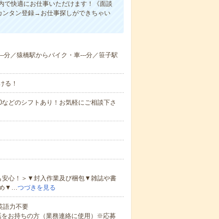
内で快適にお仕事いただけます！《面談
カンタン登録→お仕事探しができちゃい
--分／猿橋駅からバイク・車---分／笹子駅
ける！
0～21:00などのシフトあり！お気軽にご相談下さ
も安心！＞▼封入作業及び梱包▼雑誌や書
め▼…
つづきを見る
 英語力不要
話をお持ちの方（業務連絡に使用）※応募