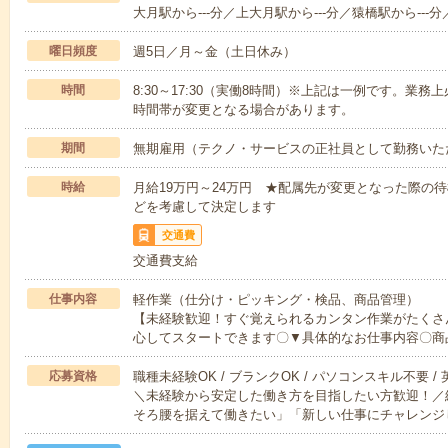
大月駅から---分／上大月駅から---分／猿橋駅から---分
曜日頻度
週5日／月～金（土日休み）
時間
8:30～17:30（実働8時間）※上記は一例です。業
時間帯が変更となる場合があります。
期間
無期雇用（テクノ・サービスの正社員として勤務いた
時給
月給19万円～24万円 ★配属先が変更となった際の
どを考慮して決定します
交通費
交通費支給
仕事内容
軽作業（仕分け・ピッキング・検品、商品管理）
【未経験歓迎！すぐ覚えられるカンタン作業がたくさ
心してスタートできます〇▼具体的なお仕事内容〇商
応募資格
職種未経験OK / ブランクOK / パソコンスキル不要 /
＼未経験から安定した働き方を目指したい方歓迎！／
そろ腰を据えて働きたい」「新しい仕事にチャレンジ