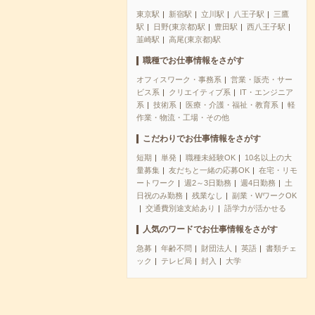
東京駅
新宿駅
立川駅
八王子駅
三鷹
駅
日野(東京都)駅
豊田駅
西八王子駅
韮崎駅
高尾(東京都)駅
職種でお仕事情報をさがす
オフィスワーク・事務系
営業・販売・サー
ビス系
クリエイティブ系
IT・エンジニア
系
技術系
医療・介護・福祉・教育系
軽
作業・物流・工場・その他
こだわりでお仕事情報をさがす
短期
単発
職種未経験OK
10名以上の大
量募集
友だちと一緒の応募OK
在宅・リモ
ートワーク
週2～3日勤務
週4日勤務
土
日祝のみ勤務
残業なし
副業・WワークOK
交通費別途支給あり
語学力が活かせる
人気のワードでお仕事情報をさがす
急募
年齢不問
財団法人
英語
書類チェ
ック
テレビ局
封入
大学