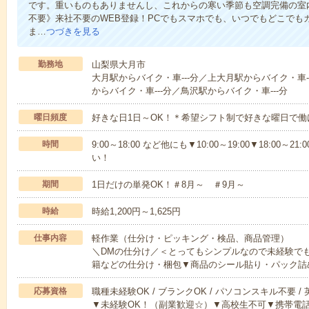
です。重いものもありませんし、これからの寒い季節も空調完備の室
不要》来社不要のWEB登録！PCでもスマホでも、いつでもどこでも
ま…
つづきを見る
勤務地
山梨県大月市
大月駅からバイク・車---分／上大月駅からバイク・車-
からバイク・車---分／鳥沢駅からバイク・車---分
曜日頻度
好きな日1日～OK！＊希望シフト制で好きな曜日で働
時間
9:00～18:00 など他にも▼10:00～19:00▼18:0
い！
期間
1日だけの単発OK！＃8月～ ＃9月～
時給
時給1,200円～1,625円
仕事内容
軽作業（仕分け・ピッキング・検品、商品管理）
＼DMの仕分け／＜とってもシンプルなので未経験で
籍などの仕分け・梱包▼商品のシール貼り・パック詰
応募資格
職種未経験OK / ブランクOK / パソコンスキル不要 /
▼未経験OK！（副業歓迎☆）▼高校生不可▼携帯電