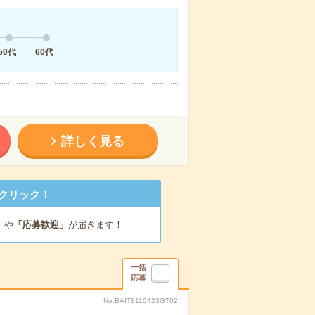
50代
60代
詳しく見る
クリック！
」
や
「応募歓迎」
が届きます！
一括
応募
No.BAIT8110423GT02