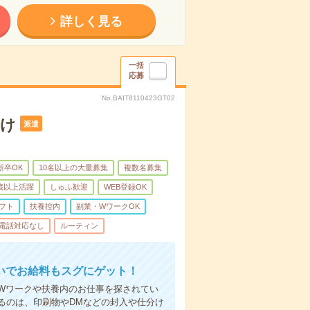
詳しく見る
一括
応募
No.BAIT8110423GT02
分け
派遣
新卒OK
10名以上の大量募集
複数名募集
0歳以上活躍
しゅふ歓迎
WEB登録OK
フト
扶養控内
副業・WワークOK
電話対応なし
ルーティン
いでお給料もスグにゲット！
Wワークや扶養内のお仕事を探されてい
るのは、印刷物やDMなどの封入や仕分け