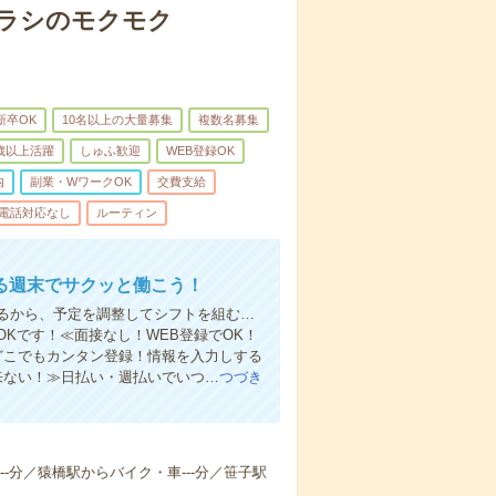
チラシのモクモク
新卒OK
10名以上の大量募集
複数名募集
0歳以上活躍
しゅふ歓迎
WEB登録OK
内
副業・WワークOK
交費支給
電話対応なし
ルーティン
る週末でサクッと働こう！
るから、予定を調整してシフトを組む…
Kです！≪面接なし！WEB登録でOK！
もどこでもカンタン登録！情報を入力しする
来ない！≫日払い・週払いでいつ…
つづき
--分／猿橋駅からバイク・車---分／笹子駅