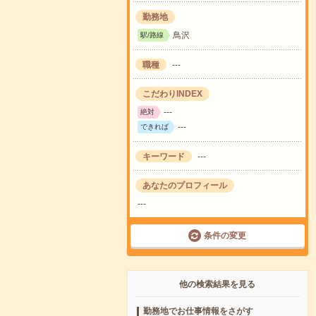
勤務地
鳥沢
駅/路線
職種
---
こだわりINDEX
---
絶対
---
できれば
キーワード
---
あなたのプロフィール
---
条件の変更
他の検索結果を見る
勤務地でお仕事情報をさがす