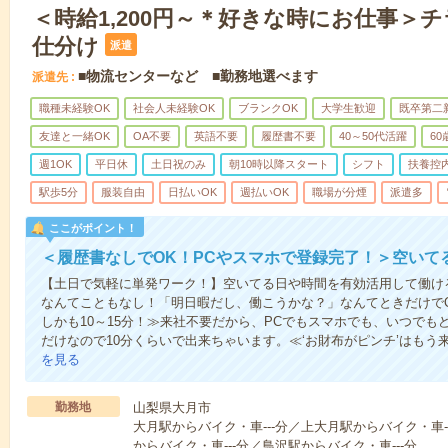
＜時給1,200円～＊好きな時にお仕事＞
仕分け
派遣
■物流センターなど ■勤務地選べます
派遣先
職種未経験OK
社会人未経験OK
ブランクOK
大学生歓迎
既卒第二
友達と一緒OK
OA不要
英語不要
履歴書不要
40～50代活躍
6
週1OK
平日休
土日祝のみ
朝10時以降スタート
シフト
扶養控
駅歩5分
服装自由
日払いOK
週払いOK
職場が分煙
派遣多
ここがポイント！
＜履歴書なしでOK！PCやスマホで登録完了！＞空いて
【土日で気軽に単発ワーク！】空いてる日や時間を有効活用して働け
なんてこともなし！「明日暇だし、働こうかな？」なんてときだけでO
しかも10～15分！≫来社不要だから、PCでもスマホでも、いつで
だけなので10分くらいで出来ちゃいます。≪‘お財布がピンチ’はもう
を見る
勤務地
山梨県大月市
大月駅からバイク・車---分／上大月駅からバイク・車-
からバイク・車---分／鳥沢駅からバイク・車---分