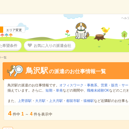
ヘル
エリア変更
た希望条件
お気に入りの派遣会社
事一覧
鳥沢駅
の派遣のお仕事情報一覧
鳥沢駅の派遣のお仕事情報です。
オフィスワーク・事務系
、
営業・販売・サー
揃えています。さらに、
短期
・
単発
などの期間や、
職種未経験OK
などのこだ
また、
上野原駅
・
大月駅
・
上大月駅
・
都留市駅
・
猿橋駅
など近隣駅のお仕事も
4
1
4
件中
～
件を表示中