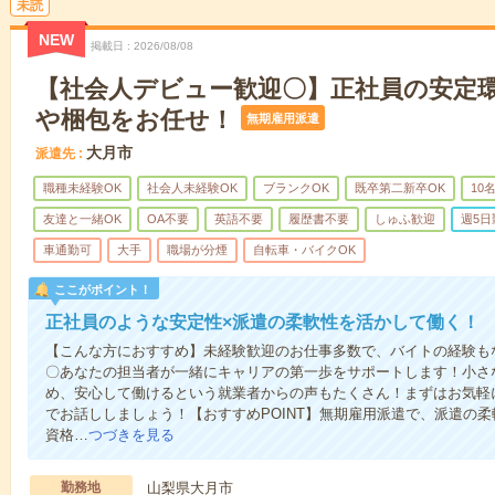
未読
NEW
掲載日
2026/08/08
【社会人デビュー歓迎〇】正社員の安定
や梱包をお任せ！
無期雇用派遣
大月市
派遣先
職種未経験OK
社会人未経験OK
ブランクOK
既卒第二新卒OK
10
友達と一緒OK
OA不要
英語不要
履歴書不要
しゅふ歓迎
週5日
車通勤可
大手
職場が分煙
自転車・バイクOK
ここがポイント！
正社員のような安定性×派遣の柔軟性を活かして働く！
【こんな方におすすめ】未経験歓迎のお仕事多数で、バイトの経験も
〇あなたの担当者が一緒にキャリアの第一歩をサポートします！小さ
め、安心して働けるという就業者からの声もたくさん！まずはお気軽
でお話ししましょう！【おすすめPOINT】無期雇用派遣で、派遣の
資格…
つづきを見る
勤務地
山梨県大月市