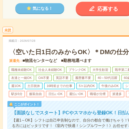
応募する
気になる！
未読
掲載日
2026/07/28
〈空いた日1日のみからOK〉＊DMの仕
■物流センターなど ■勤務地選べます
派遣先
職種未経験OK
社会人未経験OK
ブランクOK
大学生歓迎
既卒第二
友達と一緒OK
OA不要
英語不要
履歴書不要
40～50代活躍
6
週1OK
土日祝休
16時前までの仕事
5ｈ以内OK
午後のみOK
シ
駅歩5分
服装自由
日払いOK
週払いOK
職場が分煙
派遣多
ここがポイント！
【面談なしでスタート】PCやスマホから登録OK！日払
【週1～OK】シフトは自己申告制なので、自分の都合で働けちゃう！
る方にはピッタリです！《室内で快適！シンプルワーク！》お任せす