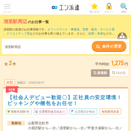
メニュー
気になる!
ログイン
検索
清里駅周辺
のお仕事一覧
清里駅の派遣のお仕事情報です。
オフィスワーク・事務系
、
営業・販売・サービス系
、
クリエイティブ系
などのお仕事を取り揃えています。さらに、
短期
・
単発
などの期
間や、
職種未経験OK
などのこだわり条件で絞り込んでいただけます。
条件の変更
また、
小淵沢駅
・
長坂駅
・
甲斐大泉駅
・
甲斐小泉駅
など近隣駅のお仕事もご確認いた
清里駅周辺
だけます。
2
1,275
全
件
平均時給:
円
時給順
新着順
未読
掲載日
2026/08/07
NEW
【社会人デビュー歓迎〇】正社員の安定環境！
ピッキングや梱包をお任せ！
職種未経験OK
交通費別途支給あり
土日祝日が休み
無期雇用派遣
山梨県北杜市
勤務地
小淵沢駅から---分／清里駅から---分／甲斐大泉駅から---分／