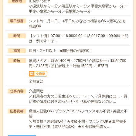
山梨県北杜市
勤務地
小淵沢駅から---分／清里駅から---分／甲斐大泉駅から---分／
甲斐小泉駅から---分／長坂駅から---分
シフト制（月～日） ※平日のみなどの相談もOK ※週3なども
曜日頻度
相談OK
【シフト例】07:00～16:0009:00～18:0017:00～09:00※ 上記
時間
は一例です！そ…
即日～2ヶ月以上 ■開始日の相談OK！
期間
無資格の方：時給1400円～1750円 / 介護福祉士：時給1700
時給
円～2125円 / 初任者以上：時給1500円～1875円
交通費
全額支給
介護関連
仕事内容
／利用者の方の日常生活をサポート！＼▽具体的には…・買
い物や散歩に付き添ったり・折り紙や体操などのレ…
職種未経験OK / ブランクOK / パソコンスキル不要 / 英語力不
応募資格
要
＼無資格＊未経験OK／★年齢不問・ブランクOK★履歴書不
要・来社不要（電話登録OK）★社会保険完備＼…