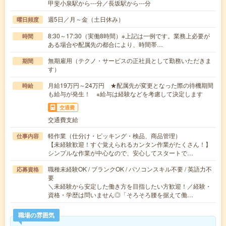
甲斐小泉駅から---分／長坂駅から---分
週5日／月～金（土日休み）
曜日頻度
8:30～17:30（実働8時間）※上記は一例です。業務上必要が
時間
ある場合や配属先の都合により、時間帯…
無期雇用（テクノ・サービスの正社員として勤務いただきま
期間
す）
月給19万円～24万円 ★配属先が変更となった際の待機期間
時給
も給与が発生！ ※給与は経験などを考慮して決定します
交通費
交通費支給
軽作業（仕分け・ピッキング・検品、商品管理）
仕事内容
【未経験歓迎！すぐ覚えられるカンタン作業がたくさん！】
シンプルな作業が中心なので、安心してスタートで…
職種未経験OK / ブランクOK / パソコンスキル不要 / 英語力不
応募資格
要
＼未経験から安定した働き方を目指したい方歓迎！／経験・
資格・学歴は問いません◎「そろそろ腰を据えて働…
職場の雰囲気