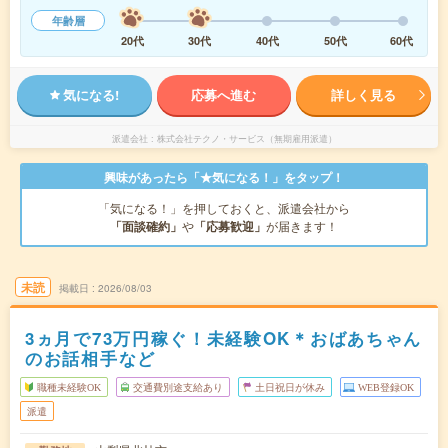
年齢層
20代
30代
40代
50代
60代
気になる!
応募へ進む
詳しく見る
派遣会社
株式会社テクノ・サービス（無期雇用派遣）
興味があったら「★気になる！」をタップ！
「気になる！」を押しておくと、派遣会社から
「面談確約」
や
「応募歓迎」
が届きます！
未読
掲載日
2026/08/03
3ヵ月で73万円稼ぐ！未経験OK＊おばあちゃん
のお話相手など
職種未経験OK
交通費別途支給あり
土日祝日が休み
WEB登録OK
派遣