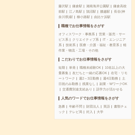
藤沢駅
鎌倉駅
湘南海岸公園駅
鎌倉高校
前駅
江ノ島駅
鵠沼駅
腰越駅
長谷(神
奈川県)駅
柳小路駅
由比ケ浜駅
職種でお仕事情報をさがす
オフィスワーク・事務系
営業・販売・サー
ビス系
クリエイティブ系
IT・エンジニア
系
技術系
医療・介護・福祉・教育系
軽
作業・物流・工場・その他
こだわりでお仕事情報をさがす
短期
単発
職種未経験OK
10名以上の大
量募集
友だちと一緒の応募OK
在宅・リモ
ートワーク
週2～3日勤務
週4日勤務
土
日祝のみ勤務
残業なし
副業・WワークOK
交通費別途支給あり
語学力が活かせる
人気のワードでお仕事情報をさがす
急募
年齢不問
財団法人
英語
書類チェ
ック
テレビ局
封入
大学