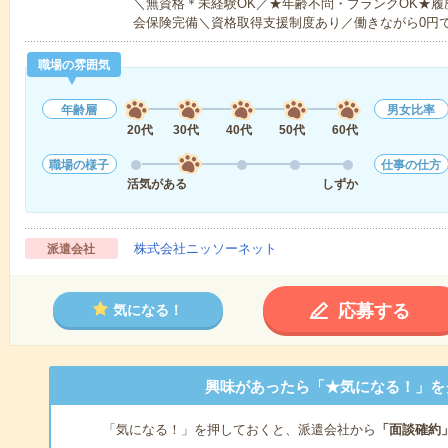
＼無資格＊未経験OK／★年齢不問・ブランクOK★履
会保険完備＼資格取得支援制度あり／働きながら0円
職場の雰囲気
年齢層
男女比率
20代
30代
40代
50代
60代
職場の様子
仕事の仕方
活気がある
しずか
株式会社ニッソーネット
派遣会社
応募する
気になる！
興味があったら「★気になる！」を
「気になる！」を押しておくと、派遣会社から
「面談確約