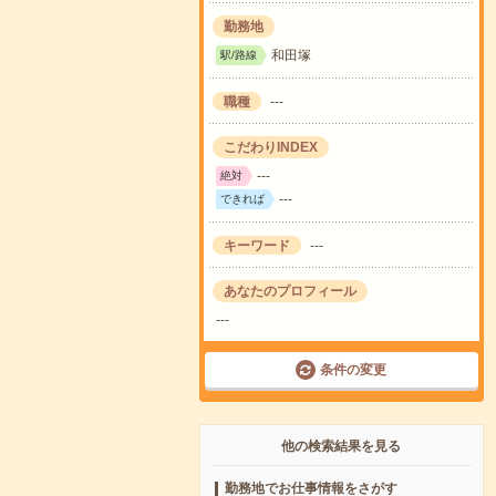
勤務地
和田塚
駅/路線
職種
---
こだわりINDEX
---
絶対
---
できれば
キーワード
---
あなたのプロフィール
---
条件の変更
他の検索結果を見る
勤務地でお仕事情報をさがす