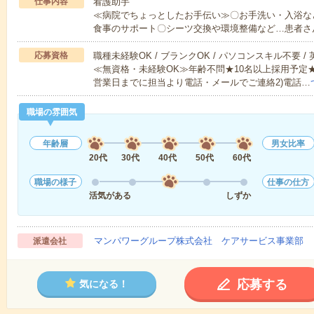
仕事内容
看護助手
≪病院でちょっとしたお手伝い≫〇お手洗い・入浴な
食事のサポート〇シーツ交換や環境整備など…患者さ
応募資格
職種未経験OK / ブランクOK / パソコンスキル不要 /
≪無資格・未経験OK≫年齢不問★10名以上採用予定
営業日までに担当より電話・メールでご連絡2)電話…
職場の雰囲気
年齢層
男女比率
20代
30代
40代
50代
60代
職場の様子
仕事の仕方
活気がある
しずか
マンパワーグループ株式会社 ケアサービス事業部 
派遣会社
応募する
気になる！