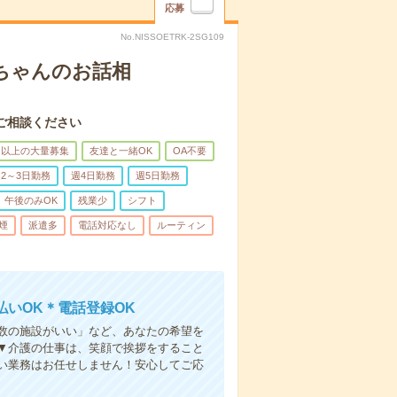
応募
No.NISSOETRK-2SG109
あちゃんのお話相
ご相談ください
名以上の大量募集
友達と一緒OK
OA不要
2～3日勤務
週4日勤務
週5日勤務
午後のみOK
残業少
シフト
煙
派遣多
電話対応なし
ルーティン
いOK＊電話登録OK
人数の施設がいい」など、あなたの希望を
▼介護の仕事は、笑顔で挨拶をすること
い業務はお任せしません！安心してご応