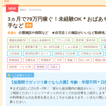
未読
NEW
掲載日
2026/08/08
3ヵ月で79万円稼ぐ！未経験OK＊おば
手など
派遣
介護施設や病院など ★自宅近くの施設がいいなど勤務地
派遣先
職種未経験OK
社会人未経験OK
ブランクOK
既卒第二新卒OK
10
英語不要
履歴書不要
40～50代活躍
しゅふ歓迎
WEB登録OK
週
土日祝休
朝10時以降スタート
16時前までの仕事
17時前までの仕事
医療福祉
交費支給
車通勤可
大手
制服
日払いOK
職場が禁
自転車・バイクOK
看護師
介護士
ここがポイント！
【短期間でガッツリ稼ぐなら介護】年齢・学歴不問＊日払
▼まずは試しに2カ月～OK！「家から徒歩圏内の施設がいい」「少
ご相談ください！ニッソーネットのスタッフがお仕事をご紹介します
や利用者さんのお名前を覚えるところから始まります。いきなり難し
募ください。