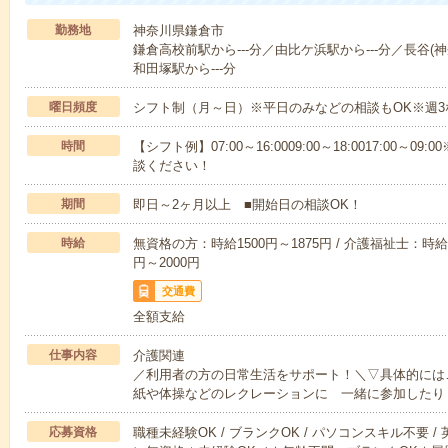
勤務地
神奈川県鎌倉市
鎌倉高校前駅から---分／由比ケ浜駅から---分／長谷(神
和田塚駅から---分
曜日頻度
シフト制（月～日）※平日のみなどの相談もOK※週3
時間
【シフト例】07:00～16:0009:00～18:0017:00
談ください！
期間
即日～2ヶ月以上 ■開始日の相談OK！
時給
無資格の方：時給1500円～1875円 / 介護福祉士：時給1
円～2000円
交通費
全額支給
仕事内容
介護関連
／利用者の方の日常生活をサポート！＼▽具体的には
紙や体操などのレクレーションに 一緒に参加したり
応募資格
職種未経験OK / ブランクOK / パソコンスキル不要 /