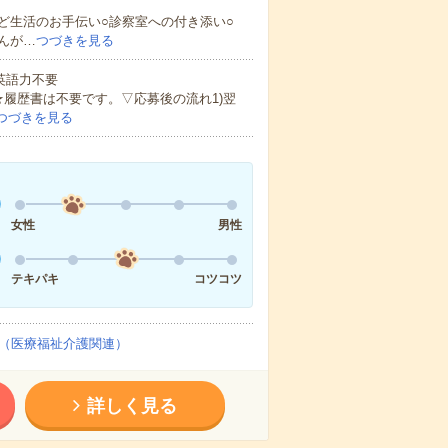
ど生活のお手伝い○診察室への付き添い○
んが…
つづきを見る
 英語力不要
★履歴書は不要です。▽応募後の流れ1)翌
つづきを見る
女性
男性
テキパキ
コツコツ
（医療福祉介護関連）
詳しく見る