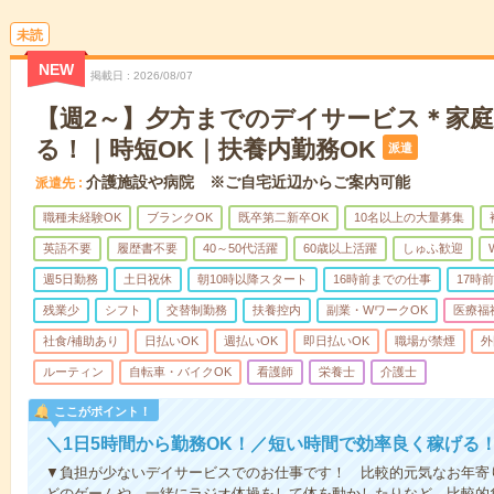
未読
NEW
掲載日
2026/08/07
【週2～】夕方までのデイサービス＊家
る！｜時短OK｜扶養内勤務OK
派遣
介護施設や病院 ※ご自宅近辺からご案内可能
派遣先
職種未経験OK
ブランクOK
既卒第二新卒OK
10名以上の大量募集
英語不要
履歴書不要
40～50代活躍
60歳以上活躍
しゅふ歓迎
週5日勤務
土日祝休
朝10時以降スタート
16時前までの仕事
17時
残業少
シフト
交替制勤務
扶養控内
副業・WワークOK
医療福
社食/補助あり
日払いOK
週払いOK
即日払いOK
職場が禁煙
外
ルーティン
自転車・バイクOK
看護師
栄養士
介護士
ここがポイント！
＼1日5時間から勤務OK！／短い時間で効率良く稼げる
▼負担が少ないデイサービスでのお仕事です！ 比較的元気なお年寄
どのゲームや、一緒にラジオ体操をして体を動かしたりなど。比較的