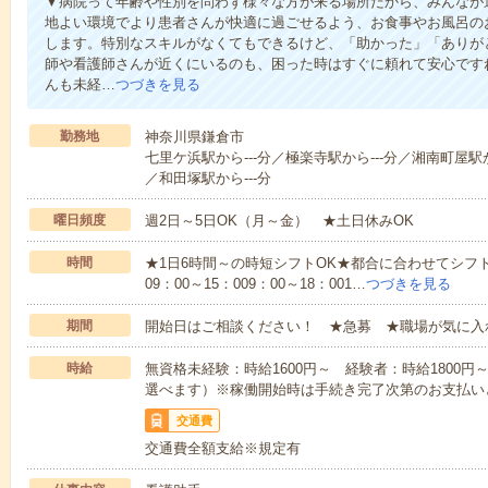
▼病院って年齢や性別を問わず様々な方が来る場所だから、みんなが
地よい環境でより患者さんが快適に過ごせるよう、お食事やお風呂の
します。特別なスキルがなくてもできるけど、「助かった」「ありが
師や看護師さんが近くにいるのも、困った時はすぐに頼れて安心です
んも未経…
つづきを見る
勤務地
神奈川県鎌倉市
七里ケ浜駅から---分／極楽寺駅から---分／湘南町屋駅か
／和田塚駅から---分
曜日頻度
週2日～5日OK（月～金） ★土日休みOK
時間
★1日6時間～の時短シフトOK★都合に合わせてシフト
09：00～15：009：00～18：001…
つづきを見る
期間
開始日はご相談ください！ ★急募 ★職場が気に入
時給
無資格未経験：時給1600円～ 経験者：時給1800
選べます）※稼働開始時は手続き完了次第のお支払い
交通費
交通費全額支給※規定有