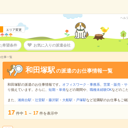
ヘル
エリア変更
た希望条件
お気に入りの派遣会社
の仕事一覧
和田塚駅
の派遣のお仕事情報一覧
和田塚駅の派遣のお仕事情報です。
オフィスワーク・事務系
、
営業・販売・サ
り揃えています。さらに、
短期
・
単発
などの期間や、
職種未経験OK
などのこ
また、
湘南台駅
・
辻堂駅
・
藤沢駅
・
大船駅
・
戸塚駅
など近隣駅のお仕事もご確
17
1
17
件中
～
件を表示中