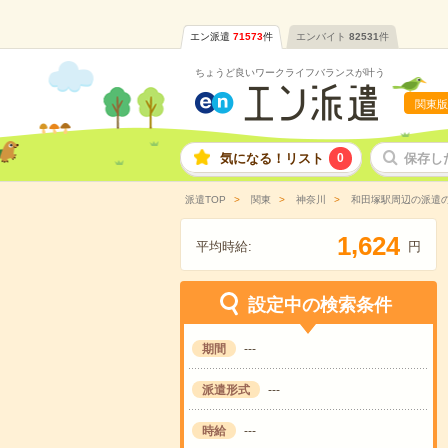
エン派遣
71573
件
エンバイト
82531
件
ちょうど良いワークライフバランスが叶う
関東版
気になる！リスト
0
保存し
派遣TOP
関東
神奈川
和田塚駅周辺の派遣
,
1
6
2
4
平均時給:
円
設定中の検索条件
期間
---
派遣形式
---
時給
---