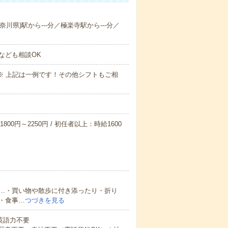
奈川県)駅から---分／極楽寺駅から---分／
なども相談OK
～09:00※ 上記は一例です！その他シフトもご相
800円～2250円 / 初任者以上：時給1600
…・買い物や散歩に付き添ったり・折り
・食事…
つづきを見る
 英語力不要