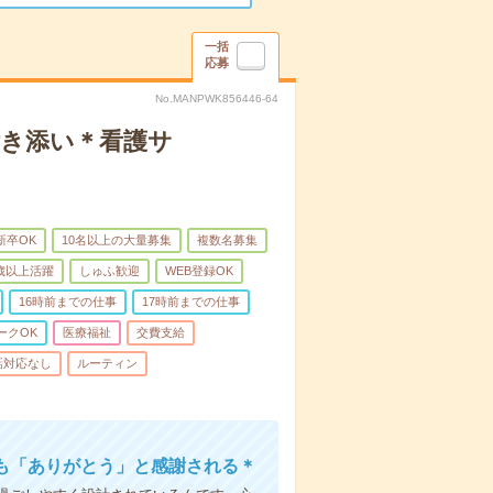
一括
応募
No.MANPWK856446-64
付き添い＊看護サ
新卒OK
10名以上の大量募集
複数名募集
0歳以上活躍
しゅふ歓迎
WEB登録OK
16時前までの仕事
17時前までの仕事
ークOK
医療福祉
交費支給
話対応なし
ルーティン
も「ありがとう」と感謝される＊