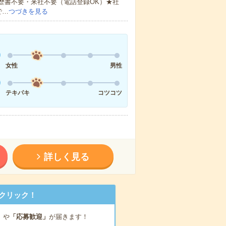
歴書不要・来社不要（電話登録OK）★社
で…
つづきを見る
女性
男性
テキパキ
コツコツ
詳しく見る
クリック！
」
や
「応募歓迎」
が届きます！