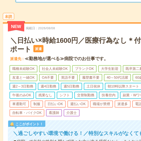
未読
NEW
掲載日
2026/08/08
＼日払い×時給1600円／医療行為なし＊
ポート
派遣
≪勤務地が選べる≫病院でのお仕事です。
派遣先
職種未経験OK
社会人未経験OK
ブランクOK
大学生歓迎
既卒第二
友達と一緒OK
OA不要
英語不要
履歴書不要
40～50代活躍
6
週2～3日勤務
週4日勤務
週5日勤務
土日祝休
朝10時以降スタート
午後のみOK
残業なし
シフト
交替制勤務
扶養控内
副業・Wワ
車通勤可
制服
日払いOK
週払いOK
職場が禁煙
派遣多
電
自転車・バイクOK
看護師
介護士
ここがポイント！
＼過ごしやすい環境で働ける！／特別なスキルがなくて