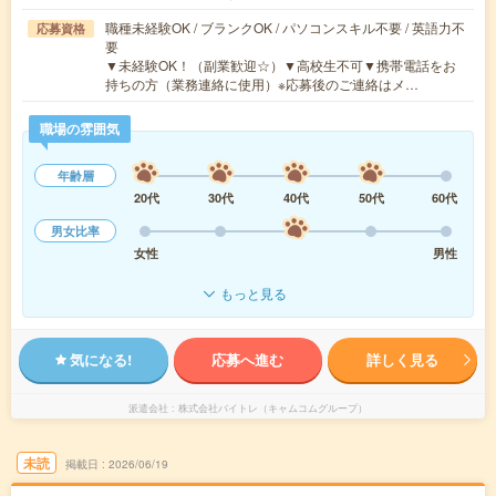
職種未経験OK / ブランクOK / パソコンスキル不要 / 英語力不
応募資格
要
▼未経験OK！（副業歓迎☆）▼高校生不可▼携帯電話をお
持ちの方（業務連絡に使用）※応募後のご連絡はメ…
職場の雰囲気
年齢層
20代
30代
40代
50代
60代
男女比率
女性
男性
もっと見る
気になる!
応募へ進む
詳しく見る
派遣会社
株式会社バイトレ（キャムコムグループ）
未読
掲載日
2026/06/19