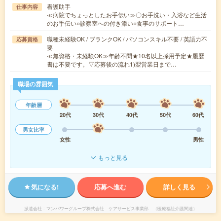
看護助手
仕事内容
≪病院でちょっとしたお手伝い≫〇お手洗い・入浴など生活
のお手伝い○診察室への付き添い○食事のサポート…
職種未経験OK / ブランクOK / パソコンスキル不要 / 英語力不
応募資格
要
≪無資格・未経験OK≫年齢不問★10名以上採用予定★履歴
書は不要です。▽応募後の流れ1)翌営業日まで…
職場の雰囲気
年齢層
20代
30代
40代
50代
60代
男女比率
女性
男性
もっと見る
気になる!
応募へ進む
詳しく見る
派遣会社
マンパワーグループ株式会社 ケアサービス事業部 （医療福祉介護関連）