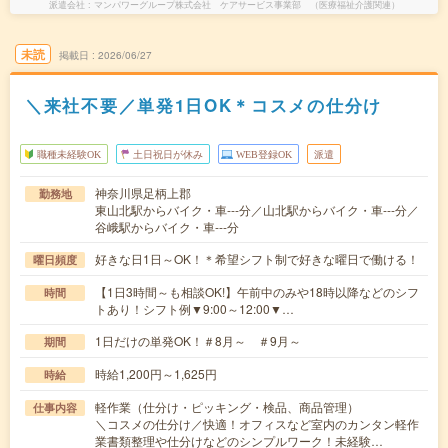
派遣会社
マンパワーグループ株式会社 ケアサービス事業部 （医療福祉介護関連）
未読
掲載日
2026/06/27
＼来社不要／単発1日OK＊コスメの仕分け
職種未経験OK
土日祝日が休み
WEB登録OK
派遣
神奈川県足柄上郡
勤務地
東山北駅からバイク・車---分／山北駅からバイク・車---分／
谷峨駅からバイク・車---分
好きな日1日～OK！＊希望シフト制で好きな曜日で働ける！
曜日頻度
【1日3時間～も相談OK!】午前中のみや18時以降などのシフ
時間
トあり！シフト例▼9:00～12:00▼…
1日だけの単発OK！＃8月～ ＃9月～
期間
時給1,200円～1,625円
時給
軽作業（仕分け・ピッキング・検品、商品管理）
仕事内容
＼コスメの仕分け／快適！オフィスなど室内のカンタン軽作
業書類整理や仕分けなどのシンプルワーク！未経験…