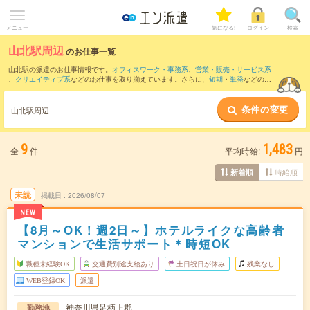
メニュー
気になる!
ログイン
検索
山北駅周辺
のお仕事一覧
山北駅の派遣のお仕事情報です。
オフィスワーク・事務系
、
営業・販売・サービス系
、
クリエイティブ系
などのお仕事を取り揃えています。さらに、
短期
・
単発
などの期
間や、
職種未経験OK
などのこだわり条件で絞り込んでいただけます。
条件の変更
また、
小田原駅
・
渋沢駅
・
鴨宮駅
・
足柄(神奈川県)駅
・
栢山駅
など近隣駅のお仕事もご
山北駅周辺
確認いただけます。
9
1,483
全
件
平均時給:
円
時給順
新着順
未読
掲載日
2026/08/07
NEW
【8月～OK！週2日～】ホテルライクな高齢者
マンションで生活サポート＊時短OK
職種未経験OK
交通費別途支給あり
土日祝日が休み
残業なし
WEB登録OK
派遣
神奈川県足柄上郡
勤務地