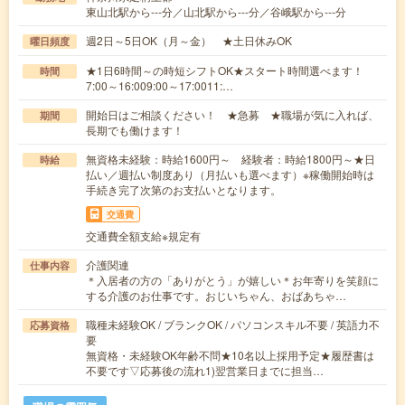
東山北駅から---分／山北駅から---分／谷峨駅から---分
週2日～5日OK（月～金） ★土日休みOK
曜日頻度
★1日6時間～の時短シフトOK★スタート時間選べます！
時間
7:00～16:009:00～17:0011:…
開始日はご相談ください！ ★急募 ★職場が気に入れば、
期間
長期でも働けます！
無資格未経験：時給1600円～ 経験者：時給1800円～★日
時給
払い／週払い制度あり（月払いも選べます）※稼働開始時は
手続き完了次第のお支払いとなります。
交通費
交通費全額支給※規定有
介護関連
仕事内容
＊入居者の方の「ありがとう」が嬉しい＊お年寄りを笑顔に
する介護のお仕事です。おじいちゃん、おばあちゃ…
職種未経験OK / ブランクOK / パソコンスキル不要 / 英語力不
応募資格
要
無資格・未経験OK年齢不問★10名以上採用予定★履歴書は
不要です▽応募後の流れ1)翌営業日までに担当…