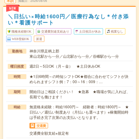
未読
掲載日
2026/08/06
NEW
＼日払い×時給1600円／医療行為なし＊付き添
い＊看護サポート
職種未経験OK
交通費別途支給あり
土日祝日が休み
残業なし
WEB登録OK
派遣
神奈川県足柄上郡
勤務地
東山北駅から---分／山北駅から---分／谷峨駅から---分
週2日～5日OK（月～金） ★土日休みOK
曜日頻度
★1日6時間～の時短シフトOK★都合に合わせてシフトが決
時間
められますシフト例：7：00～16：009：…
開始日はご相談ください！ ★急募 ★職場が気に入れば、
期間
長期でも働けます！
無資格未経験：時給1600円～ 経験者：時給1800円～ ★
時給
日払い／週払い制度あり（月払いも選べます）※稼働開始時
は手続き完了次第のお支払いとなります。
交通費
交通費全額支給※規定有