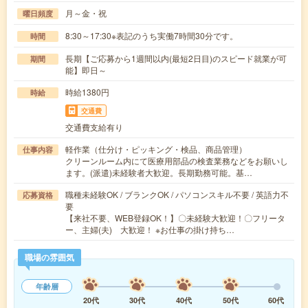
月～金・祝
曜日頻度
8:30～17:30※表記のうち実働7時間30分です。
時間
長期【ご応募から1週間以内(最短2日目)のスピード就業が可
期間
能】即日～
時給1380円
時給
交通費
交通費支給有り
軽作業（仕分け・ピッキング・検品、商品管理）
仕事内容
クリーンルーム内にて医療用部品の検査業務などをお願いし
ます。(派遣)未経験者大歓迎。長期勤務可能。基…
職種未経験OK / ブランクOK / パソコンスキル不要 / 英語力不
応募資格
要
【来社不要、WEB登録OK！】〇未経験大歓迎！〇フリータ
ー、主婦(夫) 大歓迎！ ※お仕事の掛け持ち…
職場の雰囲気
年齢層
20代
30代
40代
50代
60代