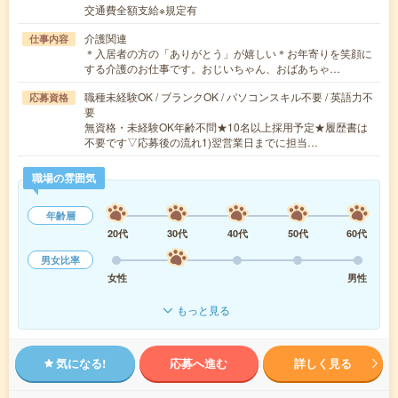
交通費全額支給※規定有
介護関連
仕事内容
＊入居者の方の「ありがとう」が嬉しい＊お年寄りを笑顔に
する介護のお仕事です。おじいちゃん、おばあちゃ…
職種未経験OK / ブランクOK / パソコンスキル不要 / 英語力不
応募資格
要
無資格・未経験OK年齢不問★10名以上採用予定★履歴書は
不要です▽応募後の流れ1)翌営業日までに担当…
職場の雰囲気
年齢層
20代
30代
40代
50代
60代
男女比率
女性
男性
もっと見る
気になる!
応募へ進む
詳しく見る