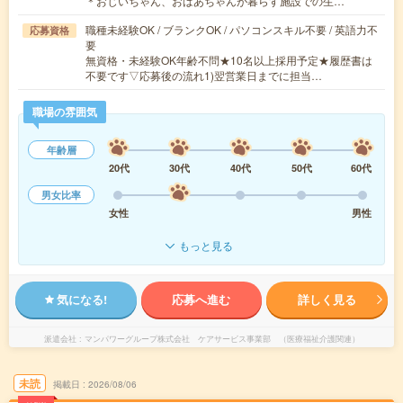
＊おじいちゃん、おばあちゃんが暮らす施設での生…
職種未経験OK / ブランクOK / パソコンスキル不要 / 英語力不
応募資格
要
無資格・未経験OK年齢不問★10名以上採用予定★履歴書は
不要です▽応募後の流れ1)翌営業日までに担当…
職場の雰囲気
年齢層
20代
30代
40代
50代
60代
男女比率
女性
男性
もっと見る
気になる!
応募へ進む
詳しく見る
派遣会社
マンパワーグループ株式会社 ケアサービス事業部 （医療福祉介護関連）
未読
掲載日
2026/08/06