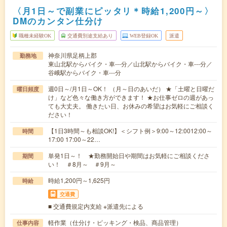
〈月1日～で副業にピッタリ＊時給1,200円～〉
DMのカンタン仕分け
職種未経験OK
交通費別途支給あり
WEB登録OK
派遣
神奈川県足柄上郡
勤務地
東山北駅からバイク・車---分／山北駅からバイク・車---分／
谷峨駅からバイク・車---分
週0日～/月1日～OK！ （月～日のあいだ） ★「土曜と日曜だ
曜日頻度
け」など色々な働き方ができます！ ★お仕事ゼロの週があっ
ても大丈夫。 働きたい日、お休みの希望はお気軽にご相談く
ださい！
【1日3時間～も相談OK!】＜シフト例＞9:00～12:0012:00～
時間
17:00 17:00～22…
単発1日～！ ★勤務開始日や期間はお気軽にご相談くださ
期間
い！ ＃8月～ ＃9月～
時給1,200円～1,625円
時給
交通費
■ 交通費規定内支給 ※派遣先による
軽作業（仕分け・ピッキング・検品、商品管理）
仕事内容