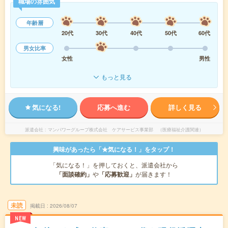
職場の雰囲気
年齢層
20代
30代
40代
50代
60代
男女比率
女性
男性
もっと見る
気になる!
応募へ進む
詳しく見る
派遣会社
マンパワーグループ株式会社 ケアサービス事業部 （医療福祉介護関連）
興味があったら「★気になる！」をタップ！
「気になる！」を押しておくと、派遣会社から
「面談確約」
や
「応募歓迎」
が届きます！
未読
掲載日
2026/08/07
NEW