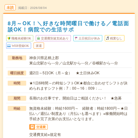
未読
掲載日
2026/08/04
8月～OK！＼好きな時間曜日で働ける／電話面
談OK！病院での生活サポ
職種未経験OK
交通費別途支給あり
土日祝日が休み
残業なし
WEB登録OK
派遣
神奈川県足柄上郡
勤務地
東山北駅から---分／山北駅から---分／谷峨駅から---分
週2日～5日OK（月～金） ★土日休みOK
曜日頻度
★1日6時間～の時短シフトOK★都合に合わせてシフトが決
時間
められますシフト例：7：00～16：009：…
長期のお仕事です。開始日はご相談ください！ ★急募
期間
無資格未経験：時給1600円～ 経験者：時給1800円～★日
時給
払い／週払い制度あり（月払いも選べます）※稼働開始時は
手続き完了次第のお支払いとなります。
交通費
交通費支給※規定有