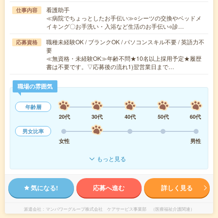
看護助手
仕事内容
≪病院でちょっとしたお手伝い≫○シーツの交換やベッドメ
イキング〇お手洗い・入浴など生活のお手伝い○診…
職種未経験OK / ブランクOK / パソコンスキル不要 / 英語力不
応募資格
要
≪無資格・未経験OK≫年齢不問★10名以上採用予定★履歴
書は不要です。▽応募後の流れ1)翌営業日まで…
職場の雰囲気
年齢層
20代
30代
40代
50代
60代
男女比率
女性
男性
もっと見る
気になる!
応募へ進む
詳しく見る
派遣会社
マンパワーグループ株式会社 ケアサービス事業部 （医療福祉介護関連）