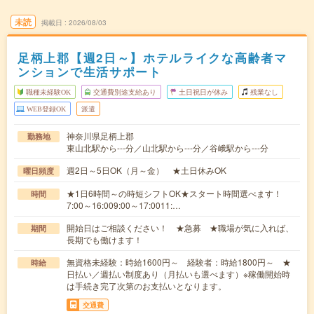
未読
掲載日
2026/08/03
足柄上郡【週2日～】ホテルライクな高齢者マ
ンションで生活サポート
職種未経験OK
交通費別途支給あり
土日祝日が休み
残業なし
WEB登録OK
派遣
神奈川県足柄上郡
勤務地
東山北駅から---分／山北駅から---分／谷峨駅から---分
週2日～5日OK（月～金） ★土日休みOK
曜日頻度
★1日6時間～の時短シフトOK★スタート時間選べます！
時間
7:00～16:009:00～17:0011:…
開始日はご相談ください！ ★急募 ★職場が気に入れば、
期間
長期でも働けます！
無資格未経験：時給1600円～ 経験者：時給1800円～ ★
時給
日払い／週払い制度あり（月払いも選べます）※稼働開始時
は手続き完了次第のお支払いとなります。
交通費