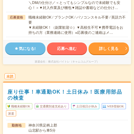
＼DMの仕分け／＜とってもシンプルなので未経験でも安
心！＞▼封入作業及び梱包▼雑誌や書籍などの仕分け…
職種未経験OK / ブランクOK / パソコンスキル不要 / 英語力不
応募資格
要
▼未経験OK！（副業歓迎☆）▼高校生不可▼携帯電話をお
持ちの方（業務連絡に使用）※応募後のご連絡はメ…
気になる!
応募へ進む
詳しく見る
派遣会社
株式会社バイトレ（キャムコムグループ）
未読
座り仕事！車通勤OK！土日休み！医療用部品
の検査
職種未経験OK
交通費別途支給あり
土日祝日が休み
WEB登録OK
派遣
神奈川県足柄上郡
勤務地
山北駅から車5分