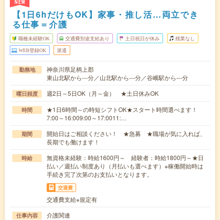
NEW
【1日6hだけもOK】家事・推し活…両立でき
る仕事＝介護
職種未経験OK
交通費別途支給あり
土日祝日が休み
残業なし
WEB登録OK
派遣
神奈川県足柄上郡
勤務地
東山北駅から---分／山北駅から---分／谷峨駅から---分
週2日～5日OK（月～金） ★土日休みOK
曜日頻度
★1日6時間～の時短シフトOK★スタート時間選べます！
時間
7:00～16:009:00～17:0011:…
開始日はご相談ください！ ★急募 ★職場が気に入れば、
期間
長期でも働けます！
無資格未経験：時給1600円～ 経験者：時給1800円～★日
時給
払い／週払い制度あり（月払いも選べます）※稼働開始時は
手続き完了次第のお支払いとなります。
交通費
交通費支給※規定有
介護関連
仕事内容