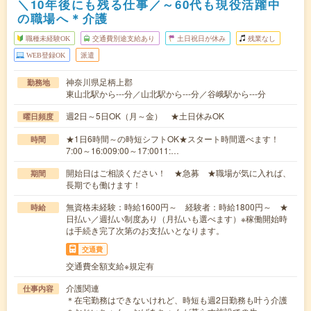
＼10年後にも残る仕事／～60代も現役活躍中
の職場へ＊介護
職種未経験OK
交通費別途支給あり
土日祝日が休み
残業なし
WEB登録OK
派遣
神奈川県足柄上郡
勤務地
東山北駅から---分／山北駅から---分／谷峨駅から---分
週2日～5日OK（月～金） ★土日休みOK
曜日頻度
★1日6時間～の時短シフトOK★スタート時間選べます！
時間
7:00～16:009:00～17:0011:…
開始日はご相談ください！ ★急募 ★職場が気に入れば、
期間
長期でも働けます！
無資格未経験：時給1600円～ 経験者：時給1800円～ ★
時給
日払い／週払い制度あり（月払いも選べます）※稼働開始時
は手続き完了次第のお支払いとなります。
交通費
交通費全額支給※規定有
介護関連
仕事内容
＊在宅勤務はできないけれど、時短も週2日勤務も叶う介護