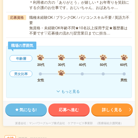
＊利用者の方の「ありがとう」が嬉しい＊お年寄りを笑顔に
する介護のお仕事です。おじいちゃん、おばあちゃ…
職種未経験OK / ブランクOK / パソコンスキル不要 / 英語力不
応募資格
要
無資格・未経験OK年齢不問★10名以上採用予定★履歴書は
不要です▽応募後の流れ1)翌営業日までに担当…
職場の雰囲気
年齢層
20代
30代
40代
50代
60代
男女比率
女性
男性
もっと見る
気になる!
応募へ進む
詳しく見る
派遣会社
マンパワーグループ株式会社 ケアサービス事業部 （医療福祉介護関連）