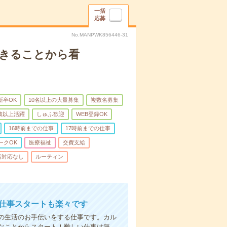
一括
応募
No.MANPWK856446-31
できることから看
新卒OK
10名以上の大量募集
複数名募集
0歳以上活躍
しゅふ歓迎
WEB登録OK
16時前までの仕事
17時前までの仕事
ークOK
医療福祉
交費支給
話対応なし
ルーティン
お仕事スタートも楽々です
の生活のお手伝いをする仕事です。カル
なことからスタート！難しい仕事は無