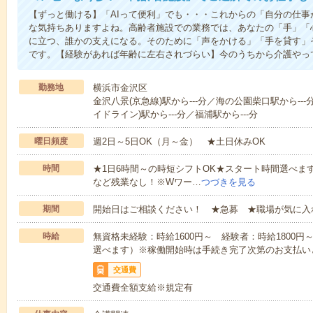
【ずっと働ける】「AIって便利」でも・・・これからの「自分の仕
な気持ちありますよね。高齢者施設での業務では、あなたの「手」「
に立つ、誰かの支えになる。そのために「声をかける」「手を貸す」
です。【経験があれば年齢に左右されづらい】今のうちから介護やっ
勤務地
横浜市金沢区
金沢八景(京急線)駅から---分／海の公園柴口駅から--
イドライン)駅から---分／福浦駅から---分
曜日頻度
週2日～5日OK（月～金） ★土日休みOK
時間
★1日6時間～の時短シフトOK★スタート時間選べます！7:00～1
など残業なし！※Wワー…
つづきを見る
期間
開始日はご相談ください！ ★急募 ★職場が気に入
時給
無資格未経験：時給1600円～ 経験者：時給1800
選べます）※稼働開始時は手続き完了次第のお支払い
交通費
交通費全額支給※規定有