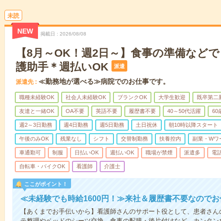
未読
NEW
掲載日
2026/08/08
【8月～OK！週2日～】食事の準備など
護助手＊週払いOK
派遣
≪勤務地が選べる≫病院でのお仕事です。
派遣先
職種未経験OK
社会人未経験OK
ブランクOK
大学生歓迎
既卒第二
友達と一緒OK
OA不要
英語不要
履歴書不要
40～50代活躍
6
週2～3日勤務
週4日勤務
週5日勤務
土日祝休
朝10時以降スタート
午後のみOK
残業なし
シフト
交替制勤務
扶養控内
副業・Wワ
車通勤可
制服
日払いOK
週払いOK
職場が禁煙
派遣多
電
自転車・バイクOK
看護師
介護士
ここがポイント！
≪未経験でも時給1600円！≫来社＆履歴書不要なので
【あくまでお手伝いから】看護師さんのサポート役として、患者さん
テ整理やベッドのシーツ交換、食事の配膳・後片付けなど、カンタン