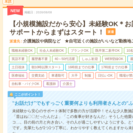
未読
NEW
掲載日
2026/08/08
【小規模施設だから安心】未経験OK＊お
サポートからまずはスタート！
派遣
介護施設や病院など ★自宅近くの施設がいいなど勤務地
派遣先
職種未経験OK
社会人未経験OK
ブランクOK
既卒第二新卒OK
10
英語不要
履歴書不要
40～50代活躍
しゅふ歓迎
WEB登録OK
週
土日祝休
朝10時以降スタート
16時前までの仕事
17時前までの仕事
医療福祉
交費支給
車通勤可
大手
制服
日払いOK
職場が禁
自転車・バイクOK
看護師
介護士
ここがポイント！
“お話だけ”でもすっごく重要何よりも利用者さんとの“
未経験から安心のサポート体制で多数の方が活躍中！そんな少人数施
「昔はね〇〇だったんだよ」「この食事が好きなんだ」そうした他愛
コ…。目の前の方と向き合い、その人が過ごしやすいようにする。と
です。先輩たちが1つ1つ丁寧に、わかりやすく教えてくれますから