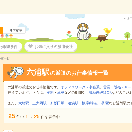
ヘル
エリア変更
た希望条件
お気に入りの派遣会社
仕事一覧
六浦駅
の派遣のお仕事情報一覧
六浦駅の派遣のお仕事情報です。
オフィスワーク・事務系
、
営業・販売・サー
揃えています。さらに、
短期
・
単発
などの期間や、
職種未経験OK
などのこだ
また、
大船駅
・
上大岡駅
・
新杉田駅
・
追浜駅
・
根岸(神奈川県)駅
など近隣駅の
25
1
25
件中
～
件を表示中