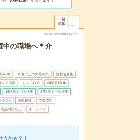
」
や
「応募歓迎」
が届きます！
一括
応募
No.MANPWK856446-31
躍中の職場へ＊介
新卒OK
10名以上の大量募集
複数名募集
0歳以上活躍
しゅふ歓迎
WEB登録OK
16時前までの仕事
17時前までの仕事
ークOK
医療福祉
交費支給
電話対応なし
ルーティン
叶うかも？！