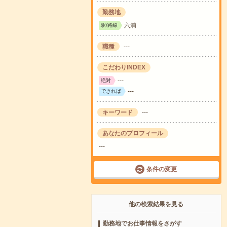
勤務地
六浦
駅/路線
職種
---
こだわりINDEX
---
絶対
---
できれば
キーワード
---
あなたのプロフィール
---
条件の変更
他の検索結果を見る
勤務地でお仕事情報をさがす