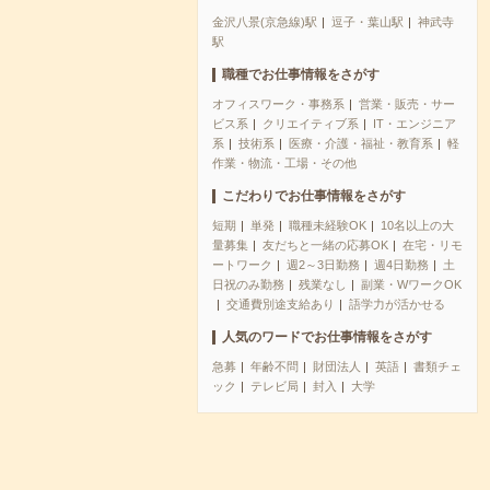
金沢八景(京急線)駅
逗子・葉山駅
神武寺
駅
職種でお仕事情報をさがす
オフィスワーク・事務系
営業・販売・サー
ビス系
クリエイティブ系
IT・エンジニア
系
技術系
医療・介護・福祉・教育系
軽
作業・物流・工場・その他
こだわりでお仕事情報をさがす
短期
単発
職種未経験OK
10名以上の大
量募集
友だちと一緒の応募OK
在宅・リモ
ートワーク
週2～3日勤務
週4日勤務
土
日祝のみ勤務
残業なし
副業・WワークOK
交通費別途支給あり
語学力が活かせる
人気のワードでお仕事情報をさがす
急募
年齢不問
財団法人
英語
書類チェ
ック
テレビ局
封入
大学