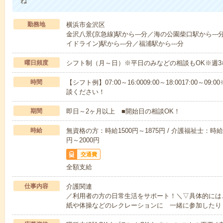
ね
勤務地
横浜市金沢区
金沢八景(京急線)駅から---分／海の公園柴口駅から--
イドライン)駅から---分／福浦駅から---分
曜日頻度
シフト制（月～日）※平日のみなどの相談もOK※週3
時間
【シフト例】07:00～16:0009:00～18:0017:00
談ください！
期間
即日～2ヶ月以上 ■開始日の相談OK！
時給
無資格の方：時給1500円～1875円 / 介護福祉士：時給1
円～2000円
交通費
全額支給
仕事内容
介護関連
／利用者の方の日常生活をサポート！＼▽具体的には
紙や体操などのレクレーションに 一緒に参加したり