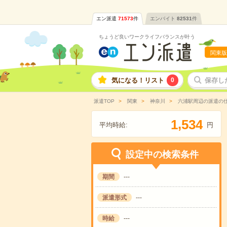
エン派遣
71573
件
エンバイト
82531
件
ちょうど良いワークライフバランスが叶う
関東版
気になる！リスト
0
保存し
派遣TOP
関東
神奈川
六浦駅周辺の派遣の
,
1
5
3
4
平均時給:
円
設定中の検索条件
期間
---
派遣形式
---
時給
---