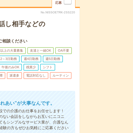
応募
No.NISSOETRK-2SS220
話し相手などの
ご相談ください
名以上の大量募集
友達と一緒OK
OA不要
2～3日勤務
週4日勤務
週5日勤務
午後のみOK
残業少
シフト
煙
派遣多
電話対応なし
ルーティン
ふれあい”が大事なんです。
設での介護のお仕事をお任せします！
のない会話をしながらお互いにニコニ
てもシンプルなサービス業が、介護なん
未経験の方もぜひお気軽にご応募ください