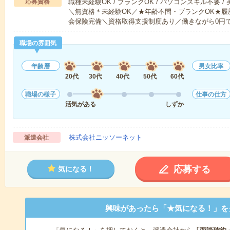
応募資格
職種未経験OK / ブランクOK / パソコンスキル不要 /
＼無資格＊未経験OK／★年齢不問・ブランクOK★履
会保険完備＼資格取得支援制度あり／働きながら0円
職場の雰囲気
年齢層
男女比率
20代
30代
40代
50代
60代
職場の様子
仕事の仕方
活気がある
しずか
株式会社ニッソーネット
派遣会社
応募する
気になる！
興味があったら「★気になる！」を