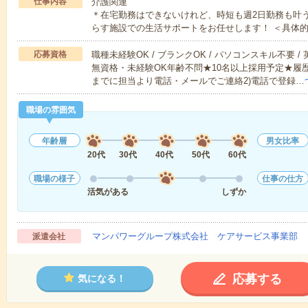
仕事内容
介護関連
＊在宅勤務はできないけれど、時短も週2日勤務も叶
らす施設での生活サポートをお任せします！ ＜具体
応募資格
職種未経験OK / ブランクOK / パソコンスキル不要 /
無資格・未経験OK年齢不問★10名以上採用予定★履
までに担当より電話・メールでご連絡2)電話で登録…
職場の雰囲気
年齢層
男女比率
20代
30代
40代
50代
60代
職場の様子
仕事の仕方
活気がある
しずか
マンパワーグループ株式会社 ケアサービス事業部 
派遣会社
応募する
気になる！