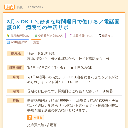
未読
掲載日
2026/08/04
8月～OK！＼好きな時間曜日で働ける／電話面
談OK！病院での生活サポ
職種未経験OK
交通費別途支給あり
土日祝日が休み
残業なし
WEB登録OK
派遣
神奈川県足柄上郡
勤務地
東山北駅から---分／山北駅から---分／谷峨駅から---分
週2日～5日OK（月～金） ★土日休みOK
曜日頻度
★1日6時間～の時短シフトOK★都合に合わせてシフトが決
時間
められますシフト例：7：00～16：009：…
長期のお仕事です。開始日はご相談ください！ ★急募
期間
無資格未経験：時給1600円～ 経験者：時給1800円～★日
時給
払い／週払い制度あり（月払いも選べます）※稼働開始時は
手続き完了次第のお支払いとなります。
交通費
交通費支給※規定有