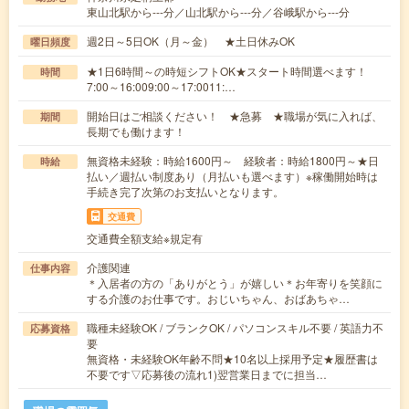
東山北駅から---分／山北駅から---分／谷峨駅から---分
週2日～5日OK（月～金） ★土日休みOK
曜日頻度
★1日6時間～の時短シフトOK★スタート時間選べます！
時間
7:00～16:009:00～17:0011:…
開始日はご相談ください！ ★急募 ★職場が気に入れば、
期間
長期でも働けます！
無資格未経験：時給1600円～ 経験者：時給1800円～★日
時給
払い／週払い制度あり（月払いも選べます）※稼働開始時は
手続き完了次第のお支払いとなります。
交通費
交通費全額支給※規定有
介護関連
仕事内容
＊入居者の方の「ありがとう」が嬉しい＊お年寄りを笑顔に
する介護のお仕事です。おじいちゃん、おばあちゃ…
職種未経験OK / ブランクOK / パソコンスキル不要 / 英語力不
応募資格
要
無資格・未経験OK年齢不問★10名以上採用予定★履歴書は
不要です▽応募後の流れ1)翌営業日までに担当…