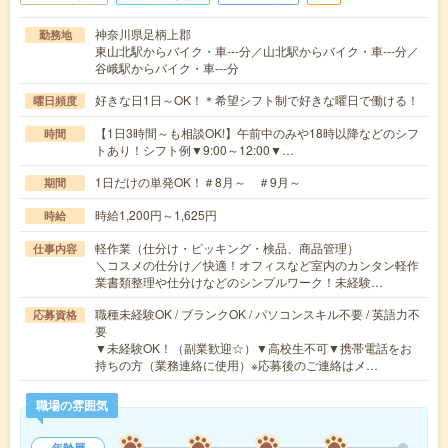
神奈川県足柄上郡
勤務地
東山北駅からバイク・車---分／山北駅からバイク・車---分／
谷峨駅からバイク・車---分
好きな日1日～OK！＊希望シフト制で好きな曜日で働ける！
曜日頻度
【1日3時間～も相談OK!】午前中のみや18時以降などのシフ
時間
トあり！シフト例▼9:00～12:00▼…
1日だけの単発OK！＃8月～ ＃9月～
期間
時給1,200円～1,625円
時給
軽作業（仕分け・ピッキング・検品、商品管理）
仕事内容
＼コスメの仕分け／快適！オフィスなど室内のカンタン軽作
業書類整理や仕分けなどのシンプルワーク！未経験…
職種未経験OK / ブランクOK / パソコンスキル不要 / 英語力不
応募資格
要
▼未経験OK！（副業歓迎☆）▼高校生不可▼携帯電話をお
持ちの方（業務連絡に使用）※応募後のご連絡はメ…
職場の雰囲気
年齢層