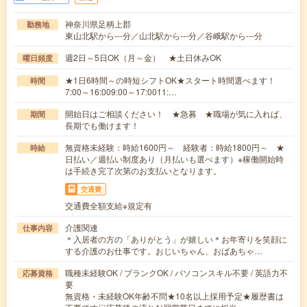
神奈川県足柄上郡
勤務地
東山北駅から---分／山北駅から---分／谷峨駅から---分
週2日～5日OK（月～金） ★土日休みOK
曜日頻度
★1日6時間～の時短シフトOK★スタート時間選べます！
時間
7:00～16:009:00～17:0011:…
開始日はご相談ください！ ★急募 ★職場が気に入れば、
期間
長期でも働けます！
無資格未経験：時給1600円～ 経験者：時給1800円～ ★
時給
日払い／週払い制度あり（月払いも選べます）※稼働開始時
は手続き完了次第のお支払いとなります。
交通費
交通費全額支給※規定有
介護関連
仕事内容
＊入居者の方の「ありがとう」が嬉しい＊お年寄りを笑顔に
する介護のお仕事です。おじいちゃん、おばあちゃ…
職種未経験OK / ブランクOK / パソコンスキル不要 / 英語力不
応募資格
要
無資格・未経験OK年齢不問★10名以上採用予定★履歴書は