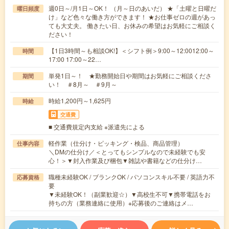
週0日～/月1日～OK！ （月～日のあいだ） ★「土曜と日曜だ
曜日頻度
け」など色々な働き方ができます！ ★お仕事ゼロの週があっ
ても大丈夫。 働きたい日、お休みの希望はお気軽にご相談く
ださい！
【1日3時間～も相談OK!】＜シフト例＞9:00～12:0012:00～
時間
17:00 17:00～22…
単発1日～！ ★勤務開始日や期間はお気軽にご相談くださ
期間
い！ ＃8月～ ＃9月～
時給1,200円～1,625円
時給
交通費
■ 交通費規定内支給 ※派遣先による
軽作業（仕分け・ピッキング・検品、商品管理）
仕事内容
＼DMの仕分け／＜とってもシンプルなので未経験でも安
心！＞▼封入作業及び梱包▼雑誌や書籍などの仕分け…
職種未経験OK / ブランクOK / パソコンスキル不要 / 英語力不
応募資格
要
▼未経験OK！（副業歓迎☆）▼高校生不可▼携帯電話をお
持ちの方（業務連絡に使用）※応募後のご連絡はメ…