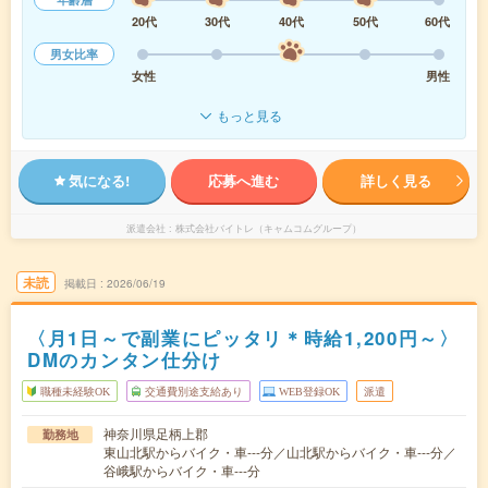
20代
30代
40代
50代
60代
男女比率
女性
男性
もっと見る
気になる!
応募へ進む
詳しく見る
派遣会社
株式会社バイトレ（キャムコムグループ）
未読
掲載日
2026/06/19
〈月1日～で副業にピッタリ＊時給1,200円～〉
DMのカンタン仕分け
職種未経験OK
交通費別途支給あり
WEB登録OK
派遣
神奈川県足柄上郡
勤務地
東山北駅からバイク・車---分／山北駅からバイク・車---分／
谷峨駅からバイク・車---分