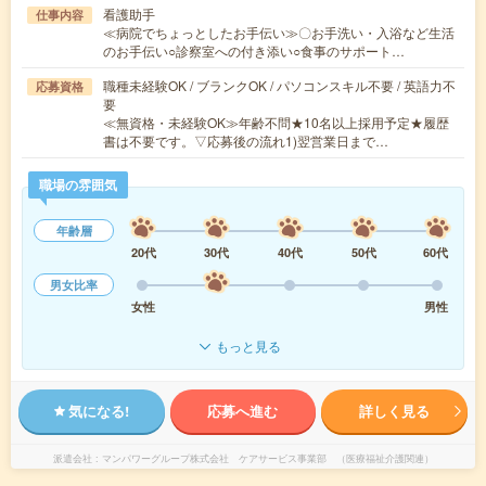
看護助手
仕事内容
≪病院でちょっとしたお手伝い≫〇お手洗い・入浴など生活
のお手伝い○診察室への付き添い○食事のサポート…
職種未経験OK / ブランクOK / パソコンスキル不要 / 英語力不
応募資格
要
≪無資格・未経験OK≫年齢不問★10名以上採用予定★履歴
書は不要です。▽応募後の流れ1)翌営業日まで…
職場の雰囲気
年齢層
20代
30代
40代
50代
60代
男女比率
女性
男性
もっと見る
気になる!
応募へ進む
詳しく見る
派遣会社
マンパワーグループ株式会社 ケアサービス事業部 （医療福祉介護関連）