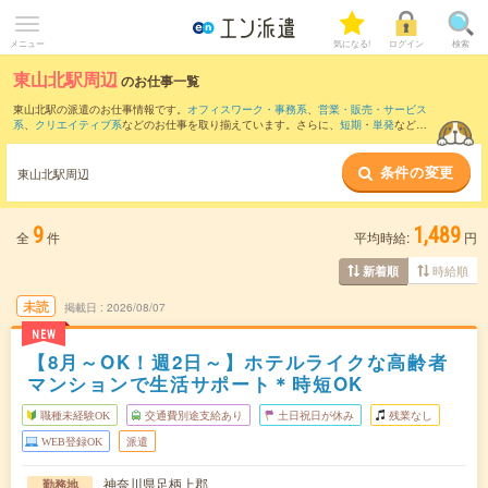
メニュー
気になる!
ログイン
検索
東山北駅周辺
のお仕事一覧
東山北駅の派遣のお仕事情報です。
オフィスワーク・事務系
、
営業・販売・サービス
系
、
クリエイティブ系
などのお仕事を取り揃えています。さらに、
短期
・
単発
などの
期間や、
職種未経験OK
などのこだわり条件で絞り込んでいただけます。
条件の変更
また、
秦野駅
・
小田原駅
・
渋沢駅
・
鴨宮駅
・
足柄(神奈川県)駅
など近隣駅のお仕事もご
東山北駅周辺
確認いただけます。
9
1,489
全
件
平均時給:
円
時給順
新着順
未読
掲載日
2026/08/07
NEW
【8月～OK！週2日～】ホテルライクな高齢者
マンションで生活サポート＊時短OK
職種未経験OK
交通費別途支給あり
土日祝日が休み
残業なし
WEB登録OK
派遣
神奈川県足柄上郡
勤務地