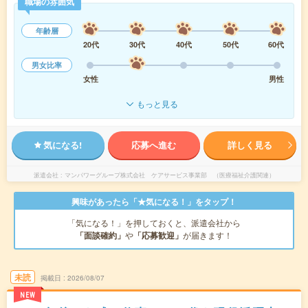
職場の雰囲気
年齢層
20代
30代
40代
50代
60代
男女比率
女性
男性
もっと見る
気になる!
応募へ進む
詳しく見る
派遣会社
マンパワーグループ株式会社 ケアサービス事業部 （医療福祉介護関連）
興味があったら「★気になる！」をタップ！
「気になる！」を押しておくと、派遣会社から
「面談確約」
や
「応募歓迎」
が届きます！
未読
掲載日
2026/08/07
NEW