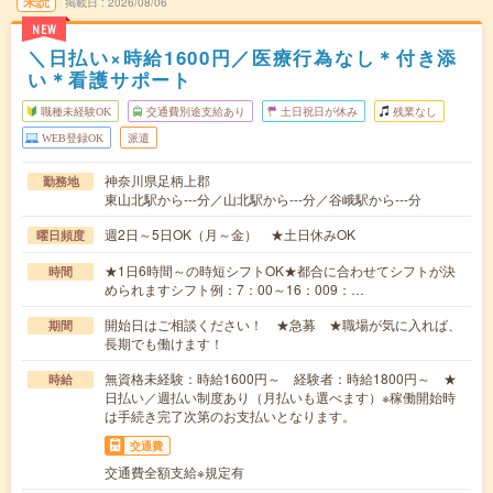
未読
掲載日
2026/08/06
NEW
＼日払い×時給1600円／医療行為なし＊付き添
い＊看護サポート
職種未経験OK
交通費別途支給あり
土日祝日が休み
残業なし
WEB登録OK
派遣
神奈川県足柄上郡
勤務地
東山北駅から---分／山北駅から---分／谷峨駅から---分
週2日～5日OK（月～金） ★土日休みOK
曜日頻度
★1日6時間～の時短シフトOK★都合に合わせてシフトが決
時間
められますシフト例：7：00～16：009：…
開始日はご相談ください！ ★急募 ★職場が気に入れば、
期間
長期でも働けます！
無資格未経験：時給1600円～ 経験者：時給1800円～ ★
時給
日払い／週払い制度あり（月払いも選べます）※稼働開始時
は手続き完了次第のお支払いとなります。
交通費
交通費全額支給※規定有