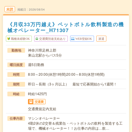
未読
掲載日
2026/08/04
《月収33万円越え》ペットボトル飲料製造の機
械オペレーター_H71307
職種未経験OK
交通費別途支給あり
WEB登録OK
派遣
神奈川県足柄上郡
勤務地
東山北駅からバス5分
週5日勤務
曜日頻度
8:00～20:00(休憩1時間)20:00～8:00(休憩1時間)
時間
即日～長期（3ヶ月以上） 最短で応募開始から1週間！
期間
時給1425円
時給
交通費
交通費規定内支給
マシンオペレーター
仕事内容
4勤2休の2交替＆残業缶・ペットボトルの飲料を製造する工
場で、機械オペレーター！！お仕事の内容は…飲…