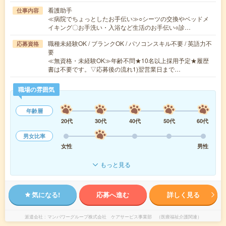
看護助手
仕事内容
≪病院でちょっとしたお手伝い≫○シーツの交換やベッドメ
イキング〇お手洗い・入浴など生活のお手伝い○診…
職種未経験OK / ブランクOK / パソコンスキル不要 / 英語力不
応募資格
要
≪無資格・未経験OK≫年齢不問★10名以上採用予定★履歴
書は不要です。▽応募後の流れ1)翌営業日まで…
職場の雰囲気
年齢層
20代
30代
40代
50代
60代
男女比率
女性
男性
もっと見る
気になる!
応募へ進む
詳しく見る
派遣会社
マンパワーグループ株式会社 ケアサービス事業部 （医療福祉介護関連）