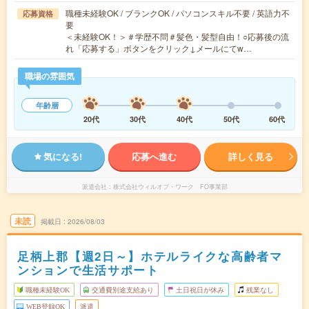
職種未経験OK / ブランクOK / パソコンスキル不要 / 英語力不
応募資格
要
＜未経験OK！＞＃学歴不問＃髪色・髪型自由！○応募後の流
れ「応募する」ボタンをクリック↓メールにてw…
職場の雰囲気
年齢層
20代
30代
40代
50代
60代
気になる!
応募へ進む
詳しく見る
派遣会社
株式会社ウィルオブ・ワーク FO事業部
未読
掲載日
2026/08/03
足柄上郡【週2日～】ホテルライクな高齢者マ
ンションで生活サポート
職種未経験OK
交通費別途支給あり
土日祝日が休み
残業なし
WEB登録OK
派遣