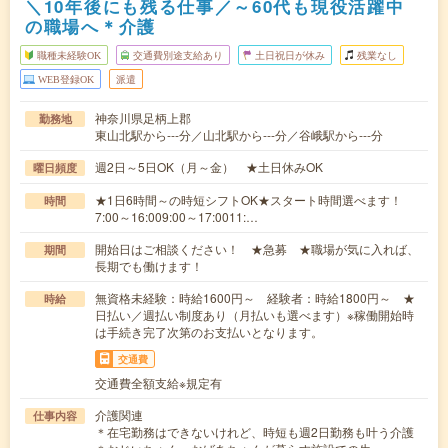
＼10年後にも残る仕事／～60代も現役活躍中
の職場へ＊介護
職種未経験OK
交通費別途支給あり
土日祝日が休み
残業なし
WEB登録OK
派遣
神奈川県足柄上郡
勤務地
東山北駅から---分／山北駅から---分／谷峨駅から---分
週2日～5日OK（月～金） ★土日休みOK
曜日頻度
★1日6時間～の時短シフトOK★スタート時間選べます！
時間
7:00～16:009:00～17:0011:…
開始日はご相談ください！ ★急募 ★職場が気に入れば、
期間
長期でも働けます！
無資格未経験：時給1600円～ 経験者：時給1800円～ ★
時給
日払い／週払い制度あり（月払いも選べます）※稼働開始時
は手続き完了次第のお支払いとなります。
交通費
交通費全額支給※規定有
介護関連
仕事内容
＊在宅勤務はできないけれど、時短も週2日勤務も叶う介護