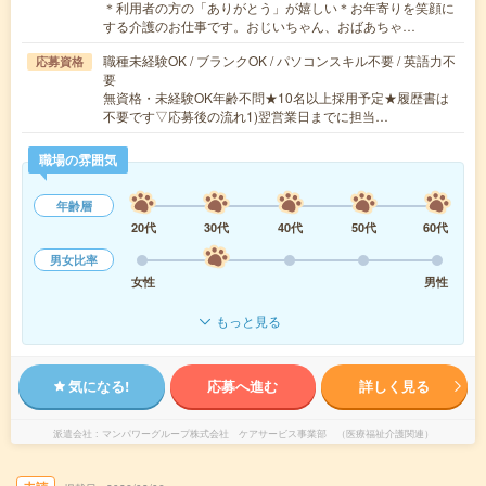
＊利用者の方の「ありがとう」が嬉しい＊お年寄りを笑顔に
する介護のお仕事です。おじいちゃん、おばあちゃ…
職種未経験OK / ブランクOK / パソコンスキル不要 / 英語力不
応募資格
要
無資格・未経験OK年齢不問★10名以上採用予定★履歴書は
不要です▽応募後の流れ1)翌営業日までに担当…
職場の雰囲気
年齢層
20代
30代
40代
50代
60代
男女比率
女性
男性
もっと見る
気になる!
応募へ進む
詳しく見る
派遣会社
マンパワーグループ株式会社 ケアサービス事業部 （医療福祉介護関連）