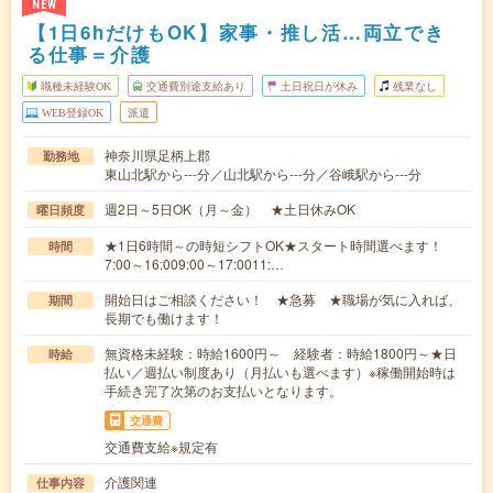
NEW
【1日6hだけもOK】家事・推し活…両立でき
る仕事＝介護
職種未経験OK
交通費別途支給あり
土日祝日が休み
残業なし
WEB登録OK
派遣
神奈川県足柄上郡
勤務地
東山北駅から---分／山北駅から---分／谷峨駅から---分
週2日～5日OK（月～金） ★土日休みOK
曜日頻度
★1日6時間～の時短シフトOK★スタート時間選べます！
時間
7:00～16:009:00～17:0011:…
開始日はご相談ください！ ★急募 ★職場が気に入れば、
期間
長期でも働けます！
無資格未経験：時給1600円～ 経験者：時給1800円～★日
時給
払い／週払い制度あり（月払いも選べます）※稼働開始時は
手続き完了次第のお支払いとなります。
交通費
交通費支給※規定有
介護関連
仕事内容