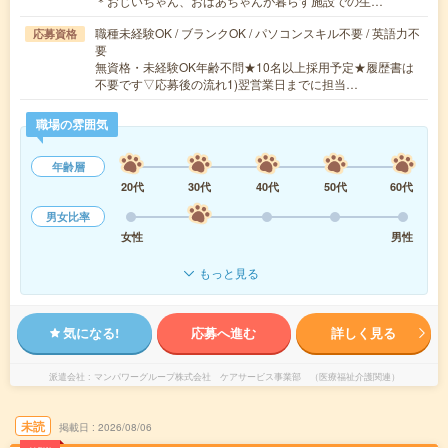
＊おじいちゃん、おばあちゃんが暮らす施設での生…
職種未経験OK / ブランクOK / パソコンスキル不要 / 英語力不
応募資格
要
無資格・未経験OK年齢不問★10名以上採用予定★履歴書は
不要です▽応募後の流れ1)翌営業日までに担当…
職場の雰囲気
年齢層
20代
30代
40代
50代
60代
男女比率
女性
男性
もっと見る
気になる!
応募へ進む
詳しく見る
派遣会社
マンパワーグループ株式会社 ケアサービス事業部 （医療福祉介護関連）
未読
掲載日
2026/08/06