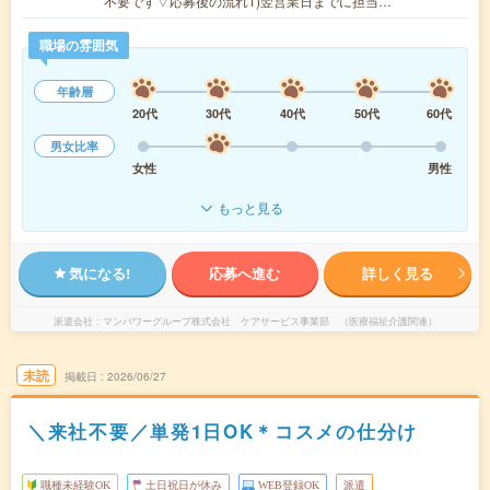
不要です▽応募後の流れ1)翌営業日までに担当…
職場の雰囲気
年齢層
20代
30代
40代
50代
60代
男女比率
女性
男性
もっと見る
気になる!
応募へ進む
詳しく見る
派遣会社
マンパワーグループ株式会社 ケアサービス事業部 （医療福祉介護関連）
未読
掲載日
2026/06/27
＼来社不要／単発1日OK＊コスメの仕分け
職種未経験OK
土日祝日が休み
WEB登録OK
派遣