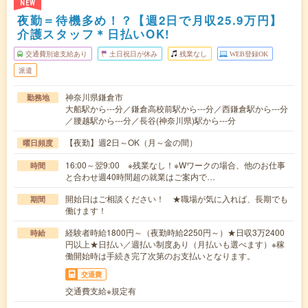
NEW
夜勤＝待機多め！？【週2日で月収25.9万円】
介護スタッフ＊日払いOK!
交通費別途支給あり
土日祝日が休み
残業なし
WEB登録OK
派遣
神奈川県鎌倉市
勤務地
大船駅から---分／鎌倉高校前駅から---分／西鎌倉駅から---分
／腰越駅から---分／長谷(神奈川県)駅から---分
【夜勤】週2日～OK（月～金の間）
曜日頻度
16:00～翌9:00 ※残業なし！※Wワークの場合、他のお仕事
時間
と合わせ週40時間超の就業はご案内で…
開始日はご相談ください！ ★職場が気に入れば、長期でも
期間
働けます！
経験者時給1800円～（夜勤時給2250円～）★日収3万2400
時給
円以上★日払い／週払い制度あり（月払いも選べます）※稼
働開始時は手続き完了次第のお支払いとなります。
交通費
交通費支給※規定有