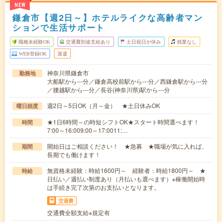
NEW
鎌倉市【週2日～】ホテルライクな高齢者マン
ションで生活サポート
職種未経験OK
交通費別途支給あり
土日祝日が休み
残業なし
WEB登録OK
派遣
神奈川県鎌倉市
勤務地
大船駅から---分／鎌倉高校前駅から---分／西鎌倉駅から---分
／腰越駅から---分／長谷(神奈川県)駅から---分
週2日～5日OK（月～金） ★土日休みOK
曜日頻度
★1日6時間～の時短シフトOK★スタート時間選べます！
時間
7:00～16:009:00～17:0011:…
開始日はご相談ください！ ★急募 ★職場が気に入れば、
期間
長期でも働けます！
無資格未経験：時給1600円～ 経験者：時給1800円～ ★
時給
日払い／週払い制度あり（月払いも選べます）※稼働開始時
は手続き完了次第のお支払いとなります。
交通費
交通費全額支給※規定有