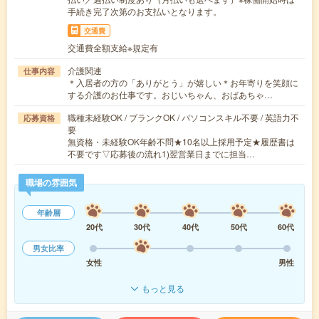
手続き完了次第のお支払いとなります。
交通費
交通費全額支給※規定有
介護関連
仕事内容
＊入居者の方の「ありがとう」が嬉しい＊お年寄りを笑顔に
する介護のお仕事です。おじいちゃん、おばあちゃ…
職種未経験OK / ブランクOK / パソコンスキル不要 / 英語力不
応募資格
要
無資格・未経験OK年齢不問★10名以上採用予定★履歴書は
不要です▽応募後の流れ1)翌営業日までに担当…
職場の雰囲気
年齢層
20代
30代
40代
50代
60代
男女比率
女性
男性
もっと見る