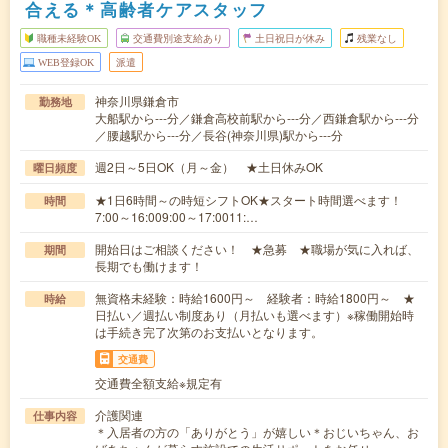
合える＊高齢者ケアスタッフ
職種未経験OK
交通費別途支給あり
土日祝日が休み
残業なし
WEB登録OK
派遣
神奈川県鎌倉市
勤務地
大船駅から---分／鎌倉高校前駅から---分／西鎌倉駅から---分
／腰越駅から---分／長谷(神奈川県)駅から---分
週2日～5日OK（月～金） ★土日休みOK
曜日頻度
★1日6時間～の時短シフトOK★スタート時間選べます！
時間
7:00～16:009:00～17:0011:…
開始日はご相談ください！ ★急募 ★職場が気に入れば、
期間
長期でも働けます！
無資格未経験：時給1600円～ 経験者：時給1800円～ ★
時給
日払い／週払い制度あり（月払いも選べます）※稼働開始時
は手続き完了次第のお支払いとなります。
交通費
交通費全額支給※規定有
介護関連
仕事内容
＊入居者の方の「ありがとう」が嬉しい＊おじいちゃん、お