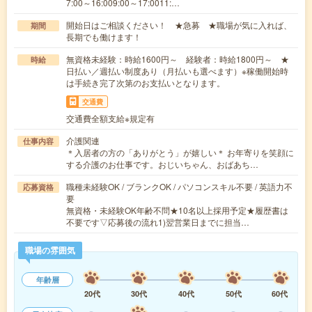
7:00～16:009:00～17:0011:…
開始日はご相談ください！ ★急募 ★職場が気に入れば、
期間
長期でも働けます！
無資格未経験：時給1600円～ 経験者：時給1800円～ ★
時給
日払い／週払い制度あり（月払いも選べます）※稼働開始時
は手続き完了次第のお支払いとなります。
交通費
交通費全額支給※規定有
介護関連
仕事内容
＊入居者の方の「ありがとう」が嬉しい＊ お年寄りを笑顔に
する介護のお仕事です。おじいちゃん、おばあち…
職種未経験OK / ブランクOK / パソコンスキル不要 / 英語力不
応募資格
要
無資格・未経験OK年齢不問★10名以上採用予定★履歴書は
不要です▽応募後の流れ1)翌営業日までに担当…
職場の雰囲気
年齢層
20代
30代
40代
50代
60代