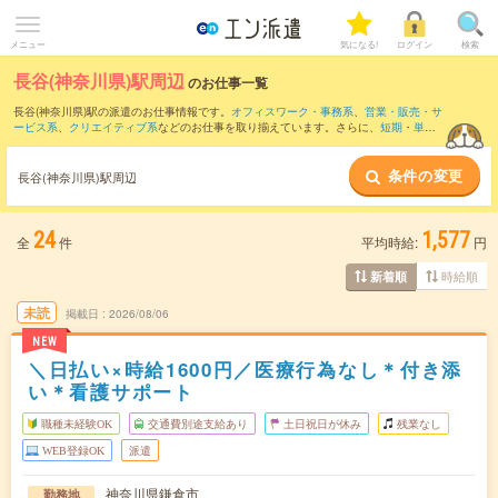
メニュー
気になる!
ログイン
検索
長谷(神奈川県)駅周辺
のお仕事一覧
長谷(神奈川県)駅の派遣のお仕事情報です。
オフィスワーク・事務系
、
営業・販売・サ
ービス系
、
クリエイティブ系
などのお仕事を取り揃えています。さらに、
短期
・
単発
などの期間や、
職種未経験OK
などのこだわり条件で絞り込んでいただけます。
条件の変更
また、
湘南台駅
・
辻堂駅
・
茅ケ崎駅
・
藤沢駅
・
戸塚駅
など近隣駅のお仕事もご確認い
長谷(神奈川県)駅周辺
ただけます。
24
1,577
全
件
平均時給:
円
時給順
新着順
未読
掲載日
2026/08/06
NEW
＼日払い×時給1600円／医療行為なし＊付き添
い＊看護サポート
職種未経験OK
交通費別途支給あり
土日祝日が休み
残業なし
WEB登録OK
派遣
神奈川県鎌倉市
勤務地