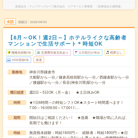
派遣会社
マンパワーグループ株式会社 ケアサービス事業部 （医療福祉介護関連）
未読
掲載日
2026/08/03
【8月～OK！週2日～】ホテルライクな高齢者
マンションで生活サポート＊時短OK
職種未経験OK
交通費別途支給あり
土日祝日が休み
残業なし
WEB登録OK
派遣
神奈川県鎌倉市
勤務地
大船駅から---分／鎌倉高校前駅から---分／西鎌倉駅から---分
／腰越駅から---分／長谷(神奈川県)駅から---分
週2日～5日OK（月～金） ★土日休みOK
曜日頻度
★1日6時間～の時短シフトOK★スタート時間選べます！
時間
7:00～16:009:00～17:0011:…
開始日はご相談ください！ ★急募 ★職場が気に入れば、
期間
長期でも働けます！
無資格未経験：時給1600円～ 経験者：時給1800円～★日
時給
払い／週払い制度あり（月払いも選べます）※稼働開始時は