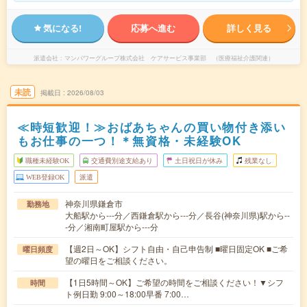
気になる!
応募へ進む
詳しく見る
派遣会社
マンパワーグループ株式会社 ケアサービス事業部 （医療福祉介護関連）
未読
掲載日
2026/08/03
≪時短歓迎！≫おばあちゃんの買い物付き添い
もお仕事の一つ！＊無資格・未経験OK
職種未経験OK
交通費別途支給あり
土日祝日が休み
残業なし
WEB登録OK
派遣
神奈川県鎌倉市
勤務地
大船駅から---分／西鎌倉駅から---分／長谷(神奈川県)駅から--
-分／湘南町屋駅から---分
【週2日～OK】シフト自由・自己申告制 ■曜日固定OK ■ご希
曜日頻度
望の曜日をご相談ください。
【1日5時間～OK】ご希望の時間をご相談ください！▼シフ
時間
ト例日勤 9:00～18:00早番 7:00…