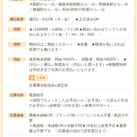
大船駅から---分／鎌倉高校前駅から---分／西鎌倉駅から---分
／腰越駅から---分／長谷(神奈川県)駅から---分
週2日～5日OK（月～金） ★土日休みOK
曜日頻度
★1日6時間～の時短シフトOK★都合に合わせてシフトが決
時間
められますシフト例：7：00～16：009：…
開始日はご相談ください！ ★急募 ★職場が気に入れば、
期間
長期でも働けます！
無資格未経験：時給1600円～ 経験者：時給1800円～ ★
時給
日払い／週払い制度あり（月払いも選べます）※稼働開始時
は手続き完了次第のお支払いとなります。
交通費
交通費全額支給※規定有
看護助手
仕事内容
≪病院でちょっとしたお手伝い≫〇お手洗い・入浴など生活
のお手伝い○診察室への付き添い○食事のサポート…
職種未経験OK / ブランクOK / パソコンスキル不要 / 英語力不
応募資格
要
≪無資格・未経験OK≫年齢不問★10名以上採用予定★履歴
書は不要です。▽応募後の流れ1)翌営業日まで…