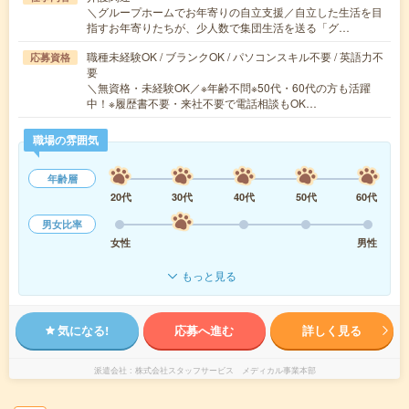
＼グループホームでお年寄りの自立支援／自立した生活を目
指すお年寄りたちが、少人数で集団生活を送る「グ…
職種未経験OK / ブランクOK / パソコンスキル不要 / 英語力不
応募資格
要
＼無資格・未経験OK／※年齢不問※50代・60代の方も活躍
中！※履歴書不要・来社不要で電話相談もOK…
職場の雰囲気
年齢層
20代
30代
40代
50代
60代
男女比率
女性
男性
もっと見る
気になる!
応募へ進む
詳しく見る
派遣会社
株式会社スタッフサービス メディカル事業本部