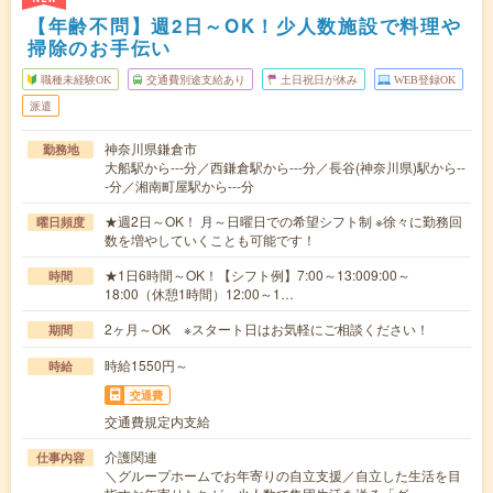
【年齢不問】週2日～OK！少人数施設で料理や
掃除のお手伝い
職種未経験OK
交通費別途支給あり
土日祝日が休み
WEB登録OK
派遣
神奈川県鎌倉市
勤務地
大船駅から---分／西鎌倉駅から---分／長谷(神奈川県)駅から--
-分／湘南町屋駅から---分
★週2日～OK！ 月～日曜日での希望シフト制 ※徐々に勤務回
曜日頻度
数を増やしていくことも可能です！
★1日6時間～OK！【シフト例】7:00～13:009:00～
時間
18:00（休憩1時間）12:00～1…
2ヶ月～OK ※スタート日はお気軽にご相談ください！
期間
時給1550円～
時給
交通費
交通費規定内支給
介護関連
仕事内容
＼グループホームでお年寄りの自立支援／自立した生活を目