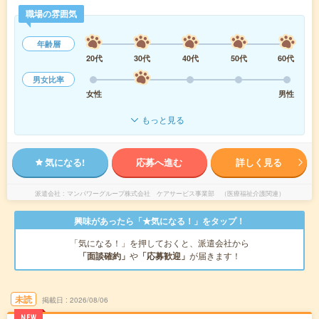
職場の雰囲気
年齢層
20代
30代
40代
50代
60代
男女比率
女性
男性
もっと見る
気になる!
応募へ進む
詳しく見る
派遣会社
マンパワーグループ株式会社 ケアサービス事業部 （医療福祉介護関連）
興味があったら「★気になる！」をタップ！
「気になる！」を押しておくと、派遣会社から
「面談確約」
や
「応募歓迎」
が届きます！
未読
掲載日
2026/08/06
NEW