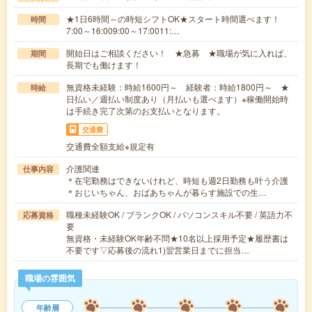
★1日6時間～の時短シフトOK★スタート時間選べます！
時間
7:00～16:009:00～17:0011:…
開始日はご相談ください！ ★急募 ★職場が気に入れば、
期間
長期でも働けます！
無資格未経験：時給1600円～ 経験者：時給1800円～ ★
時給
日払い／週払い制度あり（月払いも選べます）※稼働開始時
は手続き完了次第のお支払いとなります。
交通費
交通費全額支給※規定有
介護関連
仕事内容
＊在宅勤務はできないけれど、時短も週2日勤務も叶う介護
＊おじいちゃん、おばあちゃんが暮らす施設での生…
職種未経験OK / ブランクOK / パソコンスキル不要 / 英語力不
応募資格
要
無資格・未経験OK年齢不問★10名以上採用予定★履歴書は
不要です▽応募後の流れ1)翌営業日までに担当…
職場の雰囲気
年齢層