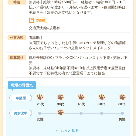
無資格未経験：時給1600円～ 経験者：時給1800円～★日
時給
払い／週払い制度あり（月払いも選べます）※稼働開始時は
手続き完了次第のお支払いとなります。
交通費
交通費支給※規定有
看護助手
仕事内容
≪病院でちょっとしたお手伝い≫○カルテ整理などの看護師
さんのお手伝い○シーツの交換やベッドメイキング…
職種未経験OK / ブランクOK / パソコンスキル不要 / 英語力不
応募資格
要
無資格・未経験OK年齢不問★10名以上採用予定★履歴書は
不要です▽応募後の流れ1)翌営業日までに担当…
職場の雰囲気
年齢層
20代
30代
40代
50代
60代
男女比率
女性
男性
もっと見る