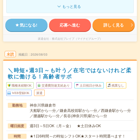
もっと見る
気になる!
応募へ進む
詳しく見る
派遣会社
株式会社ブレイブ（マイナビグループ）
未読
掲載日
2026/08/03
＼時短×週3日～も叶う／在宅ではないけれど柔
軟に働ける！高齢者サポ
職種未経験OK
交通費別途支給あり
土日祝日が休み
残業なし
WEB登録OK
派遣
神奈川県鎌倉市
勤務地
大船駅から---分／鎌倉高校前駅から---分／西鎌倉駅から---分
／腰越駅から---分／長谷(神奈川県)駅から---分
週3日～5日OK（月～金） ★土日休みOK
曜日頻度
★1日6時間～の時短シフトOK★スタート時間選べます！
時間