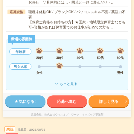
お任せ！▽具体的には…・園児と一緒に遊んだり・…
職種未経験OK / ブランクOK / パソコンスキル不要 / 英語力不
応募資格
要
【保育士資格をお持ちの方】★国家・地域限定保育士なども
可※資格があれば保育園でのお仕事が初めての方も…
職場の雰囲気
年齢層
20代
30代
40代
50代
60代
男女比率
女性
男性
もっと見る
気になる!
応募へ進む
詳しく見る
派遣会社
株式会社ウィルオブ・ワーク キッズケア事業部
未読
掲載日
2026/08/05