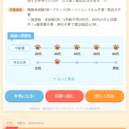
指すお年寄りたちが、少人数で集団生活を送る「グ…
職種未経験OK / ブランクOK / パソコンスキル不要 / 英語力不
応募資格
要
＼無資格・未経験OK／※年齢不問※50代・60代の方も活躍
中！※履歴書不要・来社不要で電話相談もOK…
職場の雰囲気
年齢層
20代
30代
40代
50代
60代
男女比率
女性
男性
もっと見る
気になる!
応募へ進む
詳しく見る
派遣会社
株式会社スタッフサービス メディカル事業本部
未読
掲載日
2026/08/05