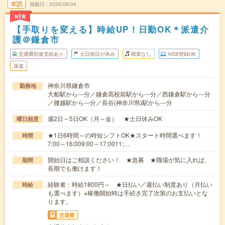
未読
掲載日
2026/08/04
NEW
【手取りを変える】時給UP！日勤OK＊派遣介
護＠鎌倉市
交通費別途支給あり
土日祝日が休み
残業なし
WEB登録OK
派遣
神奈川県鎌倉市
勤務地
大船駅から---分／鎌倉高校前駅から---分／西鎌倉駅から---分
／腰越駅から---分／長谷(神奈川県)駅から---分
週2日～5日OK（月～金） ★土日休みOK
曜日頻度
★1日6時間～の時短シフトOK★スタート時間選べます！
時間
7:00～16:009:00～17:0011:…
開始日はご相談ください！ ★急募 ★職場が気に入れば、
期間
長期でも働けます！
経験者：時給1800円～ ★日払い／週払い制度あり（月払い
時給
も選べます）※稼働開始時は手続き完了次第のお支払いとな
ります。
交通費