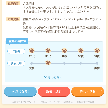
介護関連
仕事内容
＊入居者の方の「ありがとう」が嬉しい＊お年寄りを笑顔に
する介護のお仕事です。おじいちゃん、おばあちゃ…
職種未経験OK / ブランクOK / パソコンスキル不要 / 英語力不
応募資格
要
無資格・未経験OK年齢不問★10名以上採用予定★履歴書は
不要です▽応募後の流れ1)翌営業日までに担当…
職場の雰囲気
年齢層
20代
30代
40代
50代
60代
男女比率
女性
男性
もっと見る
気になる!
応募へ進む
詳しく見る
派遣会社
マンパワーグループ株式会社 ケアサービス事業部 （医療福祉介護関連）