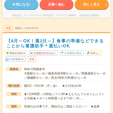
気になる!
応募へ進む
詳しく見る
派遣会社
マンパワーグループ株式会社 ケアサービス事業部 （医療福祉介護関連）
未読
掲載日
2026/08/03
【8月～OK！週2日～】食事の準備などできる
ことから看護助手＊週払いOK
職種未経験OK
交通費別途支給あり
土日祝日が休み
残業なし
WEB登録OK
派遣
神奈川県鎌倉市
勤務地
大船駅から---分／鎌倉高校前駅から---分／西鎌倉駅から---分
／腰越駅から---分／長谷(神奈川県)駅から---分
週2日～5日OK（月～金） ★土日休みOK
曜日頻度
★1日6時間～の時短シフトOK★もちろんフルタイムシフト
時間
も可能★スタート時間選べます7:00～16:…
長期のお仕事です。開始日はご相談ください！ ★急募
期間