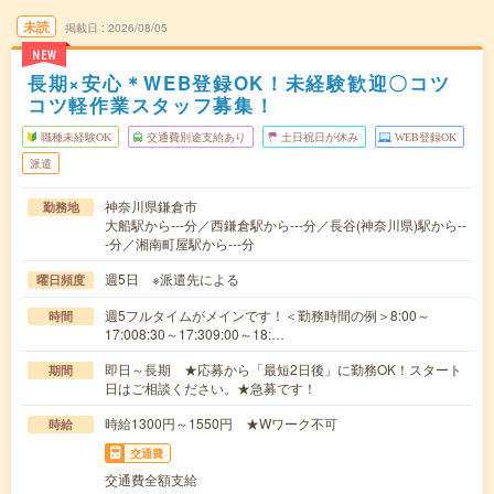
未読
掲載日
2026/08/05
NEW
長期×安心＊WEB登録OK！未経験歓迎〇コツ
コツ軽作業スタッフ募集！
職種未経験OK
交通費別途支給あり
土日祝日が休み
WEB登録OK
派遣
神奈川県鎌倉市
勤務地
大船駅から---分／西鎌倉駅から---分／長谷(神奈川県)駅から--
-分／湘南町屋駅から---分
週5日 ※派遣先による
曜日頻度
週5フルタイムがメインです！＜勤務時間の例＞8:00～
時間
17:008:30～17:309:00～18:…
即日～長期 ★応募から「最短2日後」に勤務OK！スタート
期間
日はご相談ください。★急募です！
時給1300円～1550円 ★Wワーク不可
時給
交通費
交通費全額支給