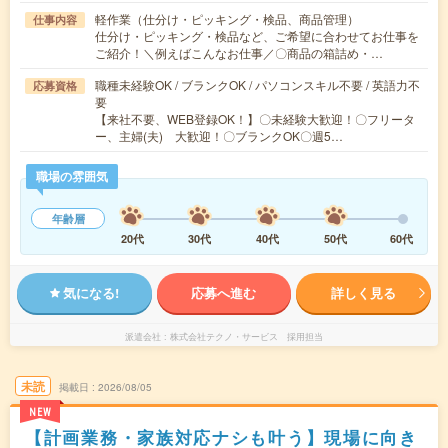
軽作業（仕分け・ピッキング・検品、商品管理）
仕事内容
仕分け・ピッキング・検品など、ご希望に合わせてお仕事を
ご紹介！＼例えばこんなお仕事／〇商品の箱詰め・…
職種未経験OK / ブランクOK / パソコンスキル不要 / 英語力不
応募資格
要
【来社不要、WEB登録OK！】〇未経験大歓迎！〇フリータ
ー、主婦(夫) 大歓迎！〇ブランクOK〇週5…
職場の雰囲気
年齢層
20代
30代
40代
50代
60代
気になる!
応募へ進む
詳しく見る
派遣会社
株式会社テクノ・サービス 採用担当
未読
掲載日
2026/08/05
NEW
【計画業務・家族対応ナシも叶う】現場に向き