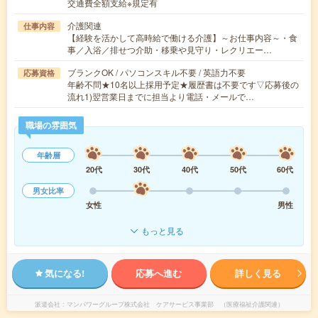
交通費全額支給※規定有
介護関連
仕事内容
【経験を活かして高時給で働ける介護】～お仕事内容～・食
事／入浴／排せつ介助・移乗や見守り・レクリエー…
ブランクOK / パソコンスキル不要 / 英語力不要
応募資格
年齢不問★10名以上採用予定★履歴書は不要です▽応募後の
流れ1)翌営業日までに担当より電話・メールで…
職場の雰囲気
年齢層
20代
30代
40代
50代
60代
男女比率
女性
男性
もっと見る
気になる!
応募へ進む
詳しく見る
派遣会社
マンパワーグループ株式会社 ケアサービス事業部 （医療福祉介護関連）