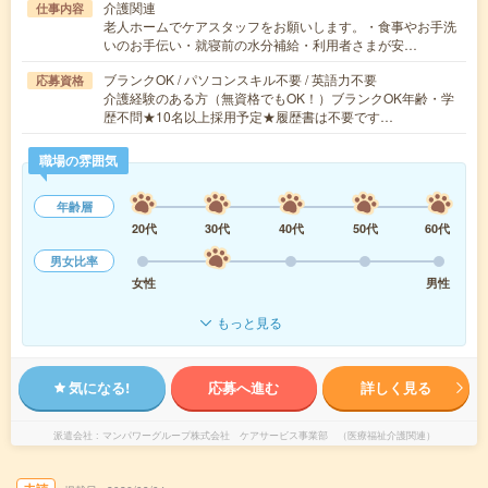
介護関連
仕事内容
老人ホームでケアスタッフをお願いします。・食事やお手洗
いのお手伝い・就寝前の水分補給・利用者さまが安…
ブランクOK / パソコンスキル不要 / 英語力不要
応募資格
介護経験のある方（無資格でもOK！）ブランクOK年齢・学
歴不問★10名以上採用予定★履歴書は不要です…
職場の雰囲気
年齢層
20代
30代
40代
50代
60代
男女比率
女性
男性
もっと見る
気になる!
応募へ進む
詳しく見る
派遣会社
マンパワーグループ株式会社 ケアサービス事業部 （医療福祉介護関連）