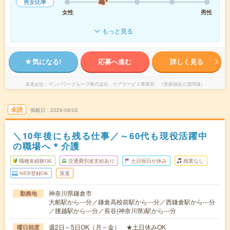
男女比率
女性
男性
もっと見る
気になる!
応募へ進む
詳しく見る
派遣会社
マンパワーグループ株式会社 ケアサービス事業部 （医療福祉介護関連）
未読
掲載日
2026/08/02
＼10年後にも残る仕事／～60代も現役活躍中
の職場へ＊介護
職種未経験OK
交通費別途支給あり
土日祝日が休み
残業なし
WEB登録OK
派遣
神奈川県鎌倉市
勤務地
大船駅から---分／鎌倉高校前駅から---分／西鎌倉駅から---分
／腰越駅から---分／長谷(神奈川県)駅から---分
週2日～5日OK（月～金） ★土日休みOK
曜日頻度