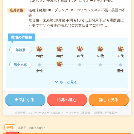
ばあちゃんが暮らす施設での生活サポートをお任せ…
職種未経験OK / ブランクOK / パソコンスキル不要 / 英語力不
応募資格
要
無資格・未経験OK年齢不問★10名以上採用予定★履歴書は
不要です▽応募後の流れ1)翌営業日までに担当…
職場の雰囲気
年齢層
20代
30代
40代
50代
60代
男女比率
女性
男性
もっと見る
気になる!
応募へ進む
詳しく見る
派遣会社
マンパワーグループ株式会社 ケアサービス事業部 （医療福祉介護関連）
未読
掲載日
2026/08/05