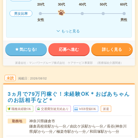
20代
30代
40代
50代
60代
男女比率
女性
男性
もっと見る
気になる!
応募へ進む
詳しく見る
派遣会社
マンパワーグループ株式会社 ケアサービス事業部 （医療福祉介護関連）
未読
掲載日
2026/08/02
3ヵ月で79万円稼ぐ！未経験OK＊おばあちゃん
のお話相手など＊
職種未経験OK
交通費別途支給あり
WEB登録OK
派遣
神奈川県鎌倉市
勤務地
鎌倉高校前駅から---分／由比ケ浜駅から---分／長谷(神奈川
県)駅から---分／極楽寺駅から---分／和田塚駅から---分