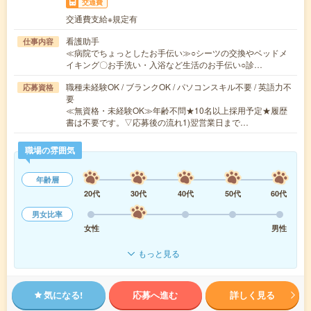
交通費
交通費支給※規定有
看護助手
仕事内容
≪病院でちょっとしたお手伝い≫○シーツの交換やベッドメ
イキング〇お手洗い・入浴など生活のお手伝い○診…
職種未経験OK / ブランクOK / パソコンスキル不要 / 英語力不
応募資格
要
≪無資格・未経験OK≫年齢不問★10名以上採用予定★履歴
書は不要です。▽応募後の流れ1)翌営業日まで…
職場の雰囲気
年齢層
20代
30代
40代
50代
60代
男女比率
女性
男性
もっと見る
気になる!
応募へ進む
詳しく見る