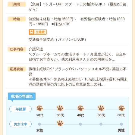
【急募】1ヶ月～OK！スタート日の相談もOK！（最短2日後
期間
から）
無資格未経験：時給1600円～ 有資格or経験者：時給1800
時給
円～1950円 ■日払いOK
交通費
交通費全額支給（ガソリン代もOK）
介護関連
仕事内容
＼グループホームでの生活サポート／介護度が低く、自立を
目指すお年寄りが、他の利用者さんとの共同生活を…
職種未経験OK / ブランクOK / パソコンスキル不要 / 英語力不
応募資格
要
≪募集条件≫・無資格未経験OK・10名以上採用※週16時間未
満の勤務希望の方は以下の日雇派遣禁止の例…
職場の雰囲気
年齢層
20代
30代
40代
50代
60代
男女比率
女性
男性