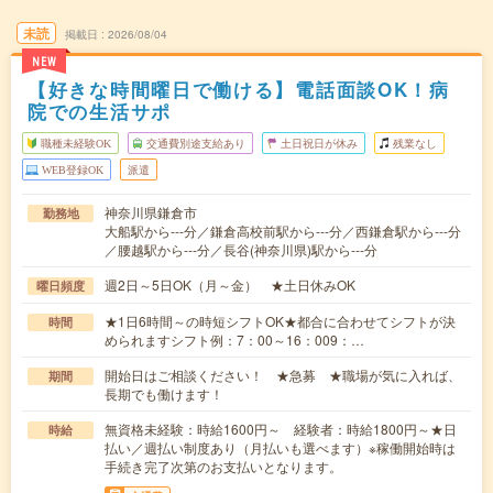
未読
掲載日
2026/08/04
NEW
【好きな時間曜日で働ける】電話面談OK！病
院での生活サポ
職種未経験OK
交通費別途支給あり
土日祝日が休み
残業なし
WEB登録OK
派遣
神奈川県鎌倉市
勤務地
大船駅から---分／鎌倉高校前駅から---分／西鎌倉駅から---分
／腰越駅から---分／長谷(神奈川県)駅から---分
週2日～5日OK（月～金） ★土日休みOK
曜日頻度
★1日6時間～の時短シフトOK★都合に合わせてシフトが決
時間
められますシフト例：7：00～16：009：…
開始日はご相談ください！ ★急募 ★職場が気に入れば、
期間
長期でも働けます！
無資格未経験：時給1600円～ 経験者：時給1800円～★日
時給
払い／週払い制度あり（月払いも選べます）※稼働開始時は
手続き完了次第のお支払いとなります。