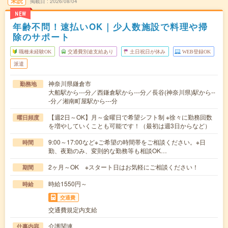
未読
掲載日
2026/08/04
NEW
年齢不問！速払いOK｜少人数施設で料理や掃
除のサポート
職種未経験OK
交通費別途支給あり
土日祝日が休み
WEB登録OK
派遣
神奈川県鎌倉市
勤務地
大船駅から---分／西鎌倉駅から---分／長谷(神奈川県)駅から--
-分／湘南町屋駅から---分
【週2日～OK】月～金曜日で希望シフト制 ※徐々に勤務回数
曜日頻度
を増やしていくことも可能です！（最初は週3日からなど）
9:00～17:00など※ご希望の時間帯をご相談ください。※日
時間
勤、夜勤のみ、変則的な勤務等も相談OK…
2ヶ月～OK ※スタート日はお気軽にご相談ください！
期間
時給1550円～
時給
交通費
交通費規定内支給
介護関連
仕事内容