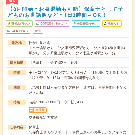
NEW
【8月開始＊お昼退勤も可能】保育士として子
どものお世話係など＊1日3時間～OK！
職種未経験OK
交通費別途支給あり
土日祝日が休み
残業なし
WEB登録OK
派遣
神奈川県鎌倉市
勤務地
由比ケ浜駅から---分／湘南深沢駅から---分／長谷(神奈川県)
駅から---分／片瀬山駅から---分／七里ケ浜駅から---分
【急募】月～金で週2日～勤務
曜日頻度
★1日3時間～OK♪残業はありません！【勤務シフト例】人気
時間
の時間帯：9～12時ご希望の時間帯をお知ら…
【急募】即日～長期まで大歓迎！ まずは、希望を聞かせてく
期間
ださいね！
時給1700～1800円 ◇日払いOK
時給
交通費
交通費規定内支給
保育士
仕事内容
＼保育士さんのサポート／保育士さんのお手伝いをメインに