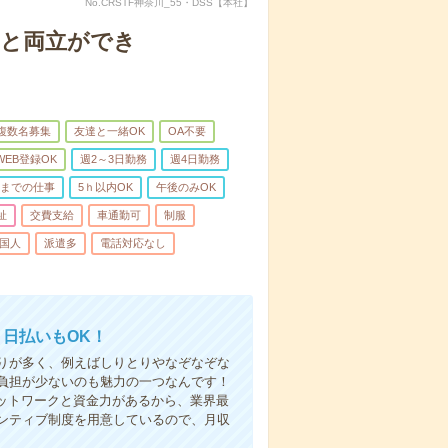
No.CRSTF神奈川_55・DSS【本社】
庭と両立ができ
複数名募集
友達と一緒OK
OA不要
WEB登録OK
週2～3日勤務
週4日勤務
前までの仕事
5ｈ以内OK
午後のみOK
祉
交費支給
車通勤可
制服
国人
派遣多
電話対応なし
！日払いもOK！
りが多く、例えばしりとりやなぞなぞな
負担が少ないのも魅力の一つなんです！
ネットワークと資金力があるから、業界最
ンティブ制度を用意しているので、月収