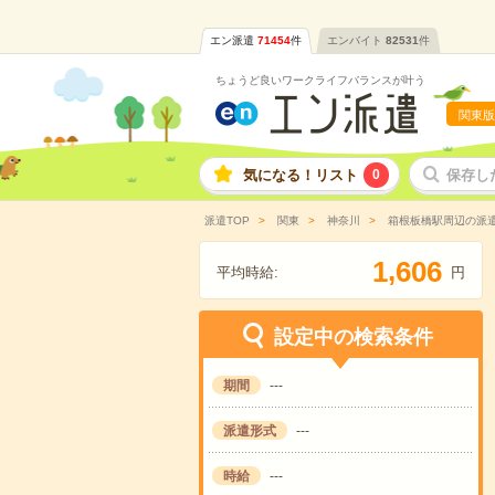
エン派遣
71454
件
エンバイト
82531
件
ちょうど良いワークライフバランスが叶う
関東版
気になる！リスト
0
保存し
派遣TOP
関東
神奈川
箱根板橋駅周辺の派
,
1
6
0
6
平均時給:
円
設定中の検索条件
期間
---
派遣形式
---
時給
---