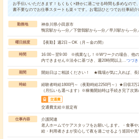
お手伝いいただきます！もくもく×静かに過ごせる時間も多めなので
書不要なのでお仕事スタートも楽々です。お電話ひとつでお仕事紹介
勤務地
神奈川県小田原市
鴨宮駅から---分／下曽我駅から---分／早川駅から---分
曜日頻度
【夜勤】週2日～OK（月～金の間）
時間
16:00～翌9:00 ※残業なし！※Wワークの場合、
内できません※法令に基づき、週20時間以上…
つづき
期間
開始日はご相談ください！ ★職場が気に入れば、長
時給
経験者時給1800円～（夜勤時給2250円～）★日収3
（月払いも選べます）※稼働開始時は手続き完了次第
交通費
交通費支給※規定有
仕事内容
介護関連
老人ホームでケアスタッフをお願いします。・食事や
給・利用者さまが安心して夜を過ごせるよう巡回や見