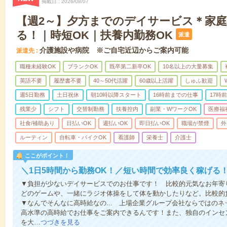
掲載日
2026/08/07
【週2～】夕方までのデイサービス＊家
る！｜時短OK｜扶養内勤務OK
派遣
介護施設や病院 ※ご自宅近辺からご案内可能
派遣先
職種未経験OK
ブランクOK
既卒第二新卒OK
10名以上の大量募集
英語不要
履歴書不要
40～50代活躍
60歳以上活躍
しゅふ歓迎
週5日勤務
土日祝休
朝10時以降スタート
16時前までの仕事
17時
残業少
シフト
交替制勤務
扶養控内
副業・WワークOK
医療福
社食/補助あり
日払いOK
週払いOK
即日払いOK
職場が禁煙
外
ルーティン
自転車・バイクOK
看護師
栄養士
介護士
ここがポイント！
＼1日5時間から勤務OK！／短い時間で効率良く稼げる
▼負担が少ないデイサービスでのお仕事です！ 比較的元気なお年寄
どのゲームや、一緒にラジオ体操をして体を動かしたりなど。比較的
▼なんでそんなに高時給なの... 上場企業グループ会社ならではの
高水準の高時給でお仕事をご案内できるんです！また、独自のインセ
を大…
つづきを見る