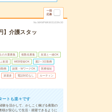
一括
応募
No.MANPWK903103N-30
万円】介護スタッ
以上の大量募集
複数名募集
友達と一緒OK
ふ歓迎
WEB登録OK
週2～3日勤務
制勤務
副業・WワークOK
医療福祉
派遣多
電話対応なし
ルーティン
タートも楽々です
円。経験を活かして、かしこく稼げる夜勤の
者様が安心して生活・就寝できるように