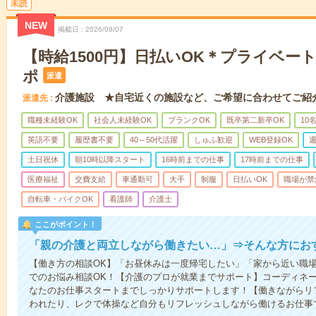
未読
NEW
掲載日
2026/08/07
【時給1500円】日払いOK＊プライベー
ポ
派遣
介護施設 ★自宅近くの施設など、ご希望に合わせてご紹
派遣先
職種未経験OK
社会人未経験OK
ブランクOK
既卒第二新卒OK
10
英語不要
履歴書不要
40～50代活躍
しゅふ歓迎
WEB登録OK
週
土日祝休
朝10時以降スタート
16時前までの仕事
17時前までの仕事
医療福祉
交費支給
車通勤可
大手
制服
日払いOK
職場が禁
自転車・バイクOK
看護師
介護士
ここがポイント！
「親の介護と両立しながら働きたい…」⇒そんな方にお
【働き方の相談OK】「お昼休みは一度帰宅したい」「家から近い職
でのお悩み相談OK！【介護のプロが就業までサポート】コーディネ
なたのお仕事スタートまでしっかりサポートします！【働きながらリ
われたり、レクで体操など自分もリフレッシュしながら働けるお仕事