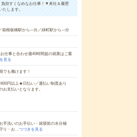
、負担すくなめなお仕事！▼来社＆履歴
いたします。
／箱根板橋駅から---分／緑町駅から---分
他のお仕事と合わせ週40時間超の就業はご案
を見る
期でも働けます！
万2400円以上★日払い／週払い制度あり
のお支払いとなります。
お手洗いのお手伝い・就寝前の水分補
守り・お…
つづきを見る