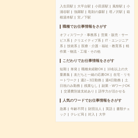
入生田駅
大平台駅
小田原駅
風祭駅
小
涌谷駅
強羅駅
彫刻の森駅
塔ノ沢駅
箱
根湯本駅
宮ノ下駅
職種でお仕事情報をさがす
オフィスワーク・事務系
営業・販売・サー
ビス系
クリエイティブ系
IT・エンジニア
系
技術系
医療・介護・福祉・教育系
軽
作業・物流・工場・その他
こだわりでお仕事情報をさがす
短期
単発
職種未経験OK
10名以上の大
量募集
友だちと一緒の応募OK
在宅・リモ
ートワーク
週2～3日勤務
週4日勤務
土
日祝のみ勤務
残業なし
副業・WワークOK
交通費別途支給あり
語学力が活かせる
人気のワードでお仕事情報をさがす
急募
年齢不問
財団法人
英語
書類チェ
ック
テレビ局
封入
大学