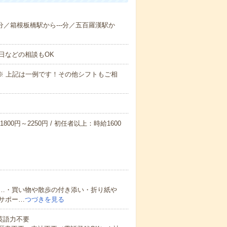
-分／箱根板橋駅から---分／五百羅漢駅か
日などの相談もOK
～09:00※ 上記は一例です！その他シフトもご相
800円～2250円 / 初任者以上：時給1600
…・買い物や散歩の付き添い・折り紙や
サポー…
つづきを見る
 英語力不要