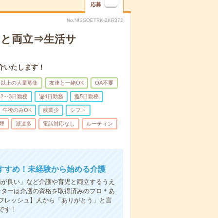
応募
No.NISSOETRK-2KR372
トと両立⇒生活サ
介いたします！
名以上の大量募集
友達と一緒OK
OA不要
2～3日勤務
週4日勤務
週5日勤務
午後のみOK
残業少
シフト
煙
派遣多
電話対応なし
ルーティン
すすめ！未経験から始める介護
場が良い」など介護や育児と両立するうえ
ーターは介護の資格を取得済みのプロ＊あ
フレッシュ】人から「ありがとう」と言
です！