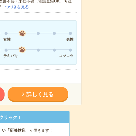
歴書不要・来社不要（電話登録OK）★社
で…
つづきを見る
女性
男性
テキパキ
コツコツ
詳しく見る
クリック！
」
や
「応募歓迎」
が届きます！