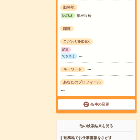
勤務地
箱根板橋
駅/路線
職種
---
こだわりINDEX
---
絶対
---
できれば
キーワード
---
あなたのプロフィール
---
条件の変更
他の検索結果を見る
勤務地でお仕事情報をさがす