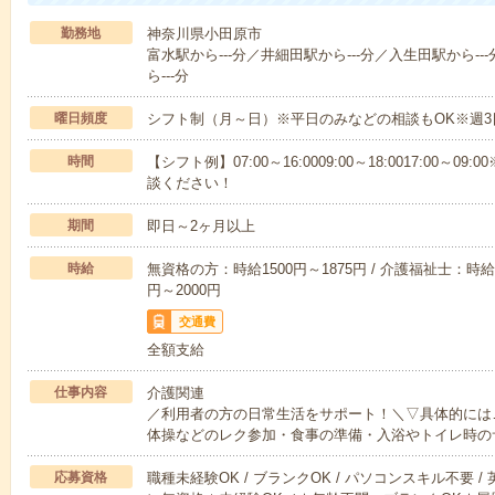
勤務地
神奈川県小田原市
富水駅から---分／井細田駅から---分／入生田駅から--
ら---分
曜日頻度
シフト制（月～日）※平日のみなどの相談もOK※週3
時間
【シフト例】07:00～16:0009:00～18:0017:00
談ください！
期間
即日～2ヶ月以上
時給
無資格の方：時給1500円～1875円 / 介護福祉士：時給1
円～2000円
交通費
全額支給
仕事内容
介護関連
／利用者の方の日常生活をサポート！＼▽具体的には
体操などのレク参加・食事の準備・入浴やトイレ時の
応募資格
職種未経験OK / ブランクOK / パソコンスキル不要 /