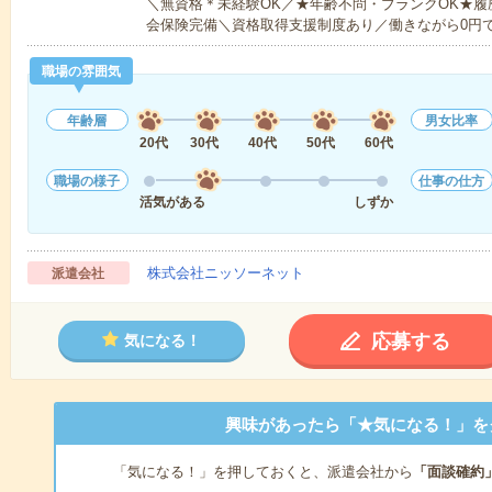
＼無資格＊未経験OK／★年齢不問・ブランクOK★履
会保険完備＼資格取得支援制度あり／働きながら0円
職場の雰囲気
年齢層
男女比率
20代
30代
40代
50代
60代
職場の様子
仕事の仕方
活気がある
しずか
株式会社ニッソーネット
派遣会社
応募する
気になる！
興味があったら「★気になる！」を
「気になる！」を押しておくと、派遣会社から
「面談確約