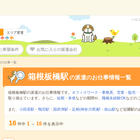
ヘル
エリア変更
た希望条件
お気に入りの派遣会社
遣の仕事一覧
箱根板橋駅
の派遣のお仕事情報一覧
箱根板橋駅の派遣のお仕事情報です。
オフィスワーク・事務系
、
営業・販売・
取り揃えています。さらに、
短期
・
単発
などの期間や、
職種未経験OK
などの
また、
小田原駅
・
鴨宮駅
・
国府津駅
・
足柄(神奈川県)駅
・
栢山駅
など近隣駅の
16
1
16
件中
～
件を表示中