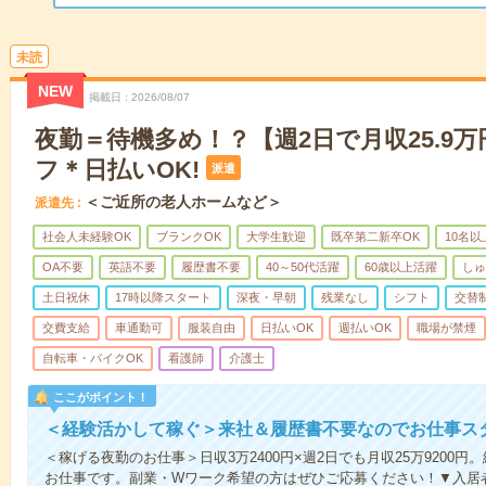
未読
NEW
掲載日
2026/08/07
夜勤＝待機多め！？【週2日で月収25.9
フ＊日払いOK!
派遣
＜ご近所の老人ホームなど＞
派遣先
社会人未経験OK
ブランクOK
大学生歓迎
既卒第二新卒OK
10名
OA不要
英語不要
履歴書不要
40～50代活躍
60歳以上活躍
しゅ
土日祝休
17時以降スタート
深夜・早朝
残業なし
シフト
交替
交費支給
車通勤可
服装自由
日払いOK
週払いOK
職場が禁煙
自転車・バイクOK
看護師
介護士
ここがポイント！
＜経験活かして稼ぐ＞来社＆履歴書不要なのでお仕事ス
＜稼げる夜勤のお仕事＞日収3万2400円×週2日でも月収25万9200
お仕事です。副業・Wワーク希望の方はぜひご応募ください！▼入居