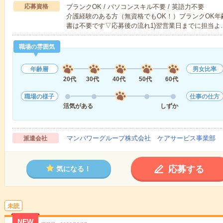
応募資格
ブランクOK / パソコンスキル不要 / 英語力不要
介護経験のある方（無資格でもOK！）ブランクOK年
書は不要です▽応募後の流れ1)翌営業日までに担当よ
職場の雰囲気
年齢層
男女比率
20代
30代
40代
50代
60代
職場の様子
仕事の仕方
活気がある
しずか
マンパワーグループ株式会社 ケアサービス事業部 
派遣会社
応募する
気になる！
未読
NEW