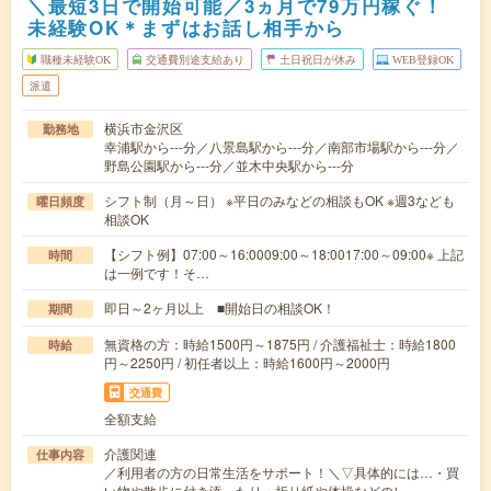
＼最短3日で開始可能／3ヵ月で79万円稼ぐ！
未経験OK＊まずはお話し相手から
職種未経験OK
交通費別途支給あり
土日祝日が休み
WEB登録OK
派遣
横浜市金沢区
勤務地
幸浦駅から---分／八景島駅から---分／南部市場駅から---分／
野島公園駅から---分／並木中央駅から---分
シフト制（月～日） ※平日のみなどの相談もOK ※週3なども
曜日頻度
相談OK
【シフト例】07:00～16:0009:00～18:0017:00～09:00※ 上記
時間
は一例です！そ…
即日～2ヶ月以上 ■開始日の相談OK！
期間
無資格の方：時給1500円～1875円 / 介護福祉士：時給1800
時給
円～2250円 / 初任者以上：時給1600円～2000円
交通費
全額支給
介護関連
仕事内容
／利用者の方の日常生活をサポート！＼▽具体的には…・買
い物や散歩に付き添ったり・折り紙や体操などのレ…