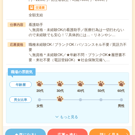
交通費
全額支給
看護助手
仕事内容
＼無資格・未経験OKの看護助手／医療行為は一切行わない
ので未経験でも安心！▽具体的には…・リネンやシ…
職種未経験OK / ブランクOK / パソコンスキル不要 / 英語力不
応募資格
要
＼無資格＊未経験OK／★年齢不問・ブランクOK★履歴書不
要・来社不要（電話登録OK）★社会保険完備＼…
職場の雰囲気
年齢層
20代
30代
40代
50代
60代
男女比率
女性
男性
もっと見る
気になる!
応募へ進む
詳しく見る