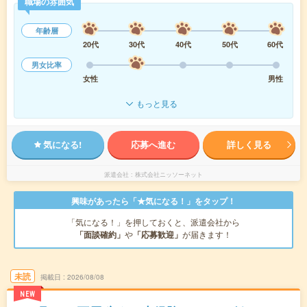
職場の雰囲気
年齢層
20代
30代
40代
50代
60代
男女比率
女性
男性
もっと見る
気になる!
応募へ進む
詳しく見る
派遣会社
株式会社ニッソーネット
興味があったら「★気になる！」をタップ！
「気になる！」を押しておくと、派遣会社から
「面談確約」
や
「応募歓迎」
が届きます！
未読
掲載日
2026/08/08
NEW