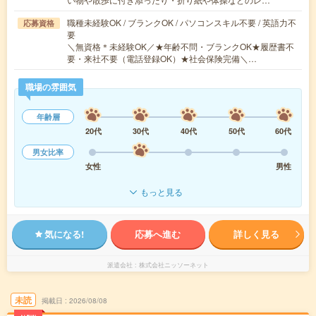
職種未経験OK / ブランクOK / パソコンスキル不要 / 英語力不
応募資格
要
＼無資格＊未経験OK／★年齢不問・ブランクOK★履歴書不
要・来社不要（電話登録OK）★社会保険完備＼…
職場の雰囲気
年齢層
20代
30代
40代
50代
60代
男女比率
女性
男性
もっと見る
気になる!
応募へ進む
詳しく見る
派遣会社
株式会社ニッソーネット
未読
掲載日
2026/08/08