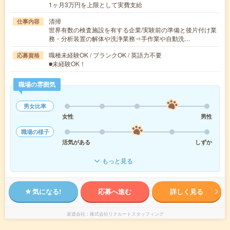
1ヶ月3万円を上限として実費支給
清掃
仕事内容
世界有数の検査施設を有する企業/実験前の準備と後片付け業
務・分析装置の解体や洗浄業務⇒手作業や自動洗…
職種未経験OK / ブランクOK / 英語力不要
応募資格
■未経験OK！
職場の雰囲気
男女比率
女性
男性
職場の様子
活気がある
しずか
もっと見る
気になる!
応募へ進む
詳しく見る
派遣会社
株式会社リクルートスタッフィング