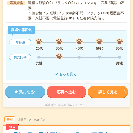
職種未経験OK / ブランクOK / パソコンスキル不要 / 英語力不
応募資格
要
＼無資格＊未経験OK／★年齢不問・ブランクOK★履歴書不
要・来社不要（電話登録OK）★社会保険完備＼…
職場の雰囲気
年齢層
20代
30代
40代
50代
60代
男女比率
女性
男性
もっと見る
気になる!
応募へ進む
詳しく見る
派遣会社
株式会社ニッソーネット
未読
掲載日
2026/08/08
NEW