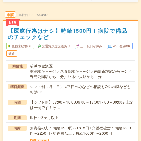
未読
掲載日
2026/08/07
NEW
【医療行為はナシ】時給1500円！病院で備品
のチェックなど
職種未経験OK
交通費別途支給あり
土日祝日が休み
WEB登録OK
派遣
横浜市金沢区
勤務地
幸浦駅から---分／八景島駅から---分／南部市場駅から---分／
野島公園駅から---分／並木中央駅から---分
シフト制（月～日） ※平日のみなどの相談もOK ※週3なども
曜日頻度
相談OK
【シフト例】07:00～16:0009:00～18:0017:00～09:00※ 上記
時間
は一例です！そ…
即日～2ヶ月以上
期間
無資格の方：時給1500円～1875円 / 介護福祉士：時給1800
時給
円～2250円 / 初任者以上：時給1600円～2000円