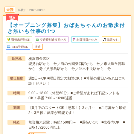
未読
掲載日
2026/08/06
NEW
【オープニング募集】おばあちゃんのお散歩付
き添いも仕事の1つ
職種未経験OK
交通費別途支給あり
土日祝日が休み
残業なし
WEB登録OK
派遣
横浜市金沢区
勤務地
能見台駅から---分／海の公園柴口駅から---分／市大医学部駅
から---分／八景島駅から---分／並木中央駅から---分
週2日～OK ■曜日固定の相談OK！ ■希望の曜日があればご相
曜日頻度
談ください！
9:00～18:00（休憩60分）■ご希望があれば下記シフトも
時間
OK！早番 7:00～16:00遅番 …
【8月中のスタートOK！急募！】2カ月～ ■ご応募から最短
期間
2～3日後に就業が可能です！
無資格未経験：時給1500円～ ■週払いOK ■扶養内OK ■
時給
日収1万2000円以上