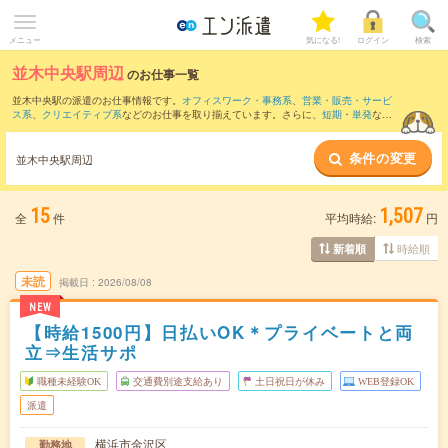
メニュー
気になる!
ログイン
検索
並木中央駅周辺
のお仕事一覧
並木中央駅の派遣のお仕事情報です。
オフィスワーク・事務系
、
営業・販売・サービ
ス系
、
クリエイティブ系
などのお仕事を取り揃えています。さらに、
短期
・
単発
など
の期間や、
職種未経験OK
などのこだわり条件で絞り込んでいただけます。
条件の変更
また、
横浜駅
・
みなとみらい駅
・
桜木町駅
・
新高島駅
・
関内駅
など近隣駅のお仕事も
並木中央駅周辺
ご確認いただけます。
15
1,507
全
件
平均時給:
円
時給順
新着順
未読
掲載日
2026/08/08
NEW
【時給1500円】日払いOK＊プライベートと両
立⇒生活サポ
職種未経験OK
交通費別途支給あり
土日祝日が休み
WEB登録OK
派遣
横浜市金沢区
勤務地