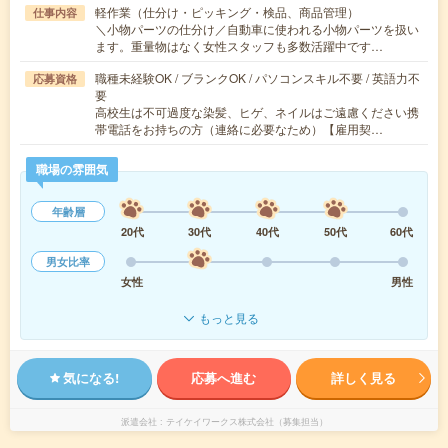
軽作業（仕分け・ピッキング・検品、商品管理）
仕事内容
＼小物パーツの仕分け／自動車に使われる小物パーツを扱い
ます。重量物はなく女性スタッフも多数活躍中です…
職種未経験OK / ブランクOK / パソコンスキル不要 / 英語力不
応募資格
要
高校生は不可過度な染髪、ヒゲ、ネイルはご遠慮ください携
帯電話をお持ちの方（連絡に必要なため）【雇用契…
職場の雰囲気
年齢層
20代
30代
40代
50代
60代
男女比率
女性
男性
もっと見る
気になる!
応募へ進む
詳しく見る
派遣会社
テイケイワークス株式会社（募集担当）