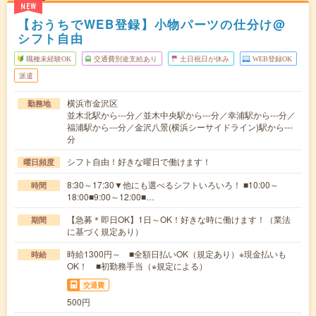
NEW
【おうちでWEB登録】小物パーツの仕分け@
シフト自由
職種未経験OK
交通費別途支給あり
土日祝日が休み
WEB登録OK
派遣
横浜市金沢区
勤務地
並木北駅から---分／並木中央駅から---分／幸浦駅から---分／
福浦駅から---分／金沢八景(横浜シーサイドライン)駅から---
分
シフト自由！好きな曜日で働けます！
曜日頻度
8:30～17:30▼他にも選べるシフトいろいろ！ ■10:00～
時間
18:00■9:00～12:00■…
【急募＊即日OK】1日～OK！好きな時に働けます！（業法
期間
に基づく規定あり）
時給1300円～ ■全額日払いOK（規定あり）※現金払いも
時給
OK！ ■初勤務手当（※規定による）
交通費
500円