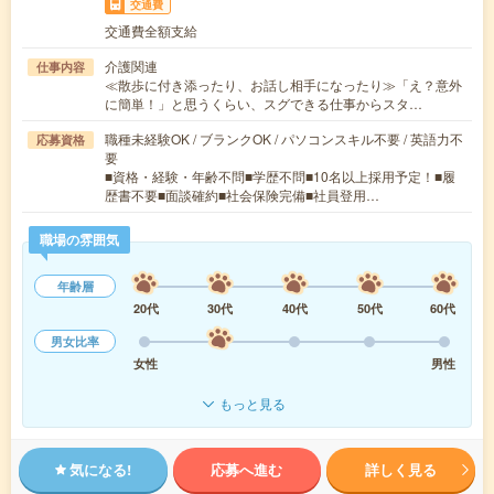
交通費
交通費全額支給
介護関連
仕事内容
≪散歩に付き添ったり、お話し相手になったり≫「え？意外
に簡単！」と思うくらい、スグできる仕事からスタ…
職種未経験OK / ブランクOK / パソコンスキル不要 / 英語力不
応募資格
要
■資格・経験・年齢不問■学歴不問■10名以上採用予定！■履
歴書不要■面談確約■社会保険完備■社員登用…
職場の雰囲気
年齢層
20代
30代
40代
50代
60代
男女比率
女性
男性
もっと見る
気になる!
応募へ進む
詳しく見る