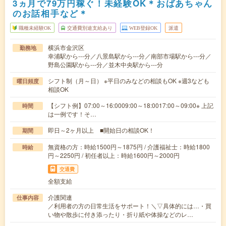
3ヵ月で79万円稼ぐ！未経験OK＊おばあちゃん
のお話相手など＊
職種未経験OK
交通費別途支給あり
WEB登録OK
派遣
横浜市金沢区
勤務地
幸浦駅から---分／八景島駅から---分／南部市場駅から---分／
野島公園駅から---分／並木中央駅から---分
シフト制（月～日） ※平日のみなどの相談もOK ※週3なども
曜日頻度
相談OK
【シフト例】07:00～16:0009:00～18:0017:00～09:00※ 上記
時間
は一例です！そ…
即日～2ヶ月以上 ■開始日の相談OK！
期間
無資格の方：時給1500円～1875円 / 介護福祉士：時給1800
時給
円～2250円 / 初任者以上：時給1600円～2000円
交通費
全額支給
介護関連
仕事内容
／利用者の方の日常生活をサポート！＼▽具体的には…・買
い物や散歩に付き添ったり・折り紙や体操などのレ…