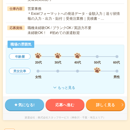
営業事務
仕事内容
＊Excelフォーマットへの発送データ・金額入力｜送り状情
報の入力・出力・貼付｜受発注業務｜見積書・…
職種未経験OK / ブランクOK / 英語力不要
応募資格
未経験OK！ #初めての派遣歓迎
職場の雰囲気
年齢層
20代
30代
40代
50代
60代
男女比率
女性
男性
もっと見る
気になる!
応募へ進む
詳しく見る
派遣会社
株式会社スタッフサービス（神奈川・千葉・埼玉エリア）