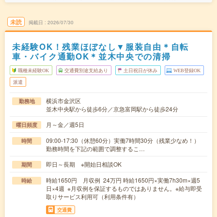
未読
掲載日
2026/07/30
未経験OK！残業ほぼなし▼服装自由＊自転
車・バイク通勤OK＊並木中央での清掃
職種未経験OK
交通費別途支給あり
土日祝日が休み
WEB登録OK
派遣
横浜市金沢区
勤務地
並木中央駅から徒歩6分／京急富岡駅から徒歩24分
月～金／週5日
曜日頻度
09:00-17:30（休憩60分）実働7時間30分（残業少なめ！）
時間
勤務時間を下記の範囲で調整するこ…
即日～長期 ※開始日相談OK
期間
時給1650円 月収例 24万円 時給1650円×実働7h30m×週5
時給
日×4週 ※月収例を保証するものではありません。※給与即受
取りサービス利用可（利用条件有）
交通費