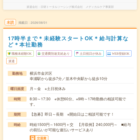
派遣会社
日研トータルソーシング株式会社 メディカルケア事業部
未読
掲載日
2026/08/01
17時半まで＊未経験スタートOK＊給与計算な
ど＊本社勤務
職種未経験OK
交通費別途支給あり
土日祝日が休み
WEB登録OK
派遣
横浜市金沢区
勤務地
幸浦駅から徒歩7分／並木中央駅から徒歩10分
月～金 ※土日祝休み
曜日頻度
8:30～17:30 ※休憩60分。※9時～17時勤務の相談可能で
時間
す。
【急募】即日～長期 ※開始日はご相談可能です！
期間
時給1500円～1600円＋交 【月収例】240,000円～ ■給与
時給
の前払いが可能な速払いサービスあり
交通費