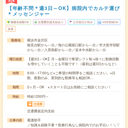
NEW
【年齢不問＊週3日～OK】病院内でカルテ運び
＊メッセンジャー
職種未経験OK
交通費別途支給あり
土日祝日が休み
WEB登録OK
派遣
横浜市金沢区
勤務地
能見台駅から---分／海の公園柴口駅から---分／市大医学部駅
から---分／八景島駅から---分／並木中央駅から---分
【週3日～OK】月～金曜日で希望シフト制 ※徐々に勤務回数
曜日頻度
を増やしていくことも可能です！（最初は週3日からなど）
9:00～17:00など※ご希望の時間帯をご相談ください。※日
時間
勤、夜勤のみ、変則的な勤務等も相談OK…
2ヶ月～OK ※スタート日はお気軽にご相談ください！
期間
時給1250円～
時給
交通費
交通費規定内支給
看護助手
仕事内容
／知識＆経験不要＊医療行為なし病院内でのお手伝い！＼▽