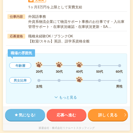
1ヶ月3万円を上限として実費支給
外国語事務
仕事内容
外資系物流企業にて物流サポート事務のお仕事です・入出庫
管理サポート・在庫状況確認・在庫状況更新・SA…
職種未経験OK / ブランクOK
応募資格
【歓迎/スキル】英語、語学系資格全般
職場の雰囲気
年齢層
20代
30代
40代
50代
60代
男女比率
女性
男性
もっと見る
気になる!
応募へ進む
詳しく見る
派遣会社
株式会社リクルートスタッフィング