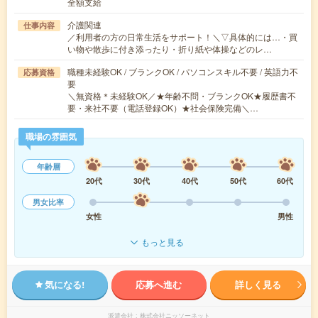
全額支給
介護関連
仕事内容
／利用者の方の日常生活をサポート！＼▽具体的には…・買
い物や散歩に付き添ったり・折り紙や体操などのレ…
職種未経験OK / ブランクOK / パソコンスキル不要 / 英語力不
応募資格
要
＼無資格＊未経験OK／★年齢不問・ブランクOK★履歴書不
要・来社不要（電話登録OK）★社会保険完備＼…
職場の雰囲気
年齢層
20代
30代
40代
50代
60代
男女比率
女性
男性
もっと見る
気になる!
応募へ進む
詳しく見る
派遣会社
株式会社ニッソーネット