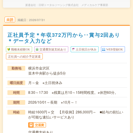
派遣会社
日研トータルソーシング株式会社 メディカルケア事業部
未読
掲載日
2026/07/31
正社員予定＊年収372万円から‥賞与2回あり
＊データ入力など
職種未経験OK
交通費別途支給あり
土日祝日が休み
WEB登録OK
正社員への紹介予定派遣
横浜市金沢区
勤務地
並木中央駅から徒歩5分
月～金 ※土日祝休み
曜日頻度
8:30～17:30 ※残業は月10～15時間程度。※休憩60分。
時間
2026/10/01～長期 ※10月～！
期間
時給1600円＋交 【月収例】286,000円～ ■給与の前払い
時給
が可能な速払いサービスあり
交通費
交通費支給あり