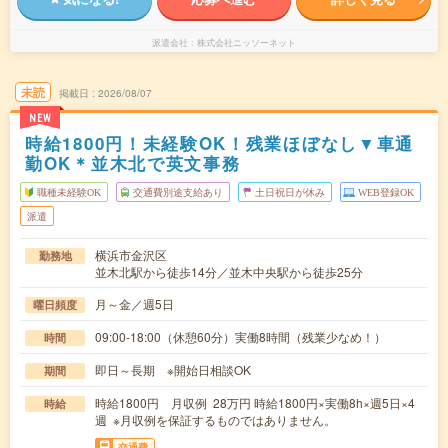
派遣会社
株式会社ニッソーネット
未読
掲載日
2026/08/07
NEW
時給1800円！未経験OK！残業ほぼなし▼車通
勤OK＊並木北で英文事務
職種未経験OK
交通費別途支給あり
土日祝日が休み
WEB登録OK
派遣
横浜市金沢区
勤務地
並木北駅から徒歩14分／並木中央駅から徒歩25分
月～金／週5日
曜日頻度
09:00-18:00（休憩60分）実働8時間（残業少なめ！）
時間
即日～長期 ※開始日相談OK
期間
時給1800円 月収例 28万円 時給1800円×実働8h×週5日×4
時給
週 ※月収例を保証するものではありません。
交通費