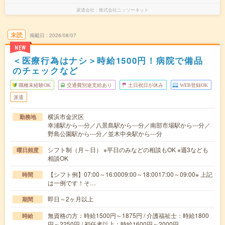
派遣会社
株式会社ニッソーネット
未読
掲載日
2026/08/07
NEW
＜医療行為はナシ＞時給1500円！病院で備品
のチェックなど
職種未経験OK
交通費別途支給あり
土日祝日が休み
WEB登録OK
派遣
横浜市金沢区
勤務地
幸浦駅から---分／八景島駅から---分／南部市場駅から---分／
野島公園駅から---分／並木中央駅から---分
シフト制（月～日） ※平日のみなどの相談もOK ※週3なども
曜日頻度
相談OK
【シフト例】07:00～16:0009:00～18:0017:00～09:00※ 上記
時間
は一例です！そ…
即日～2ヶ月以上
期間
無資格の方：時給1500円～1875円 / 介護福祉士：時給1800
時給
円～2250円 / 初任者以上：時給1600円～2000円