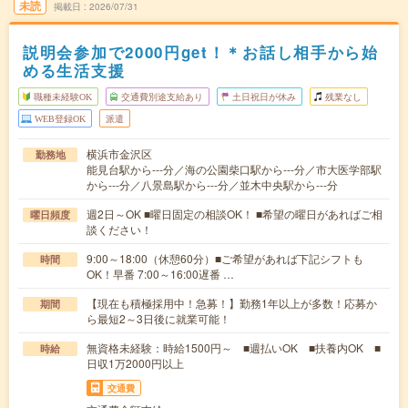
未読
掲載日
2026/07/31
説明会参加で2000円get！＊お話し相手から始
める生活支援
職種未経験OK
交通費別途支給あり
土日祝日が休み
残業なし
WEB登録OK
派遣
横浜市金沢区
勤務地
能見台駅から---分／海の公園柴口駅から---分／市大医学部駅
から---分／八景島駅から---分／並木中央駅から---分
週2日～OK ■曜日固定の相談OK！ ■希望の曜日があればご相
曜日頻度
談ください！
9:00～18:00（休憩60分）■ご希望があれば下記シフトも
時間
OK！早番 7:00～16:00遅番 …
【現在も積極採用中！急募！】勤務1年以上が多数！応募か
期間
ら最短2～3日後に就業可能！
無資格未経験：時給1500円～ ■週払いOK ■扶養内OK ■
時給
日収1万2000円以上
交通費