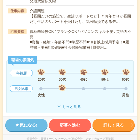
交通費全額支給
介護関連
仕事内容
【昼間だけの施設で、生活サポートなど】＊お年寄りが昼間
だけ生活のサポートを受けたり、気分転換できるデ…
職種未経験OK / ブランクOK / パソコンスキル不要 / 英語力不
応募資格
要
■資格・経験・年齢不問■学歴不問■10名以上採用予定！■履
歴書不要■面談確約■社会保険完備■社員登用…
職場の雰囲気
年齢層
20代
30代
40代
50代
60代
男女比率
女性
男性
もっと見る
気になる!
応募へ進む
詳しく見る
派遣会社
日研トータルソーシング株式会社 メディカルケア事業部