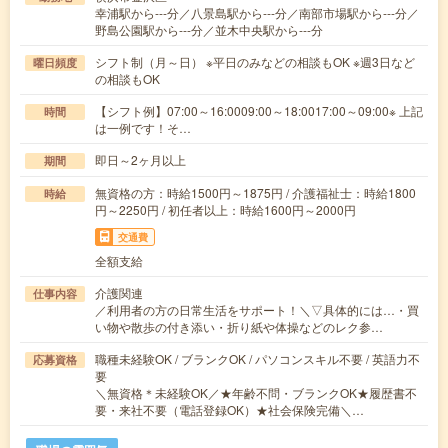
幸浦駅から---分／八景島駅から---分／南部市場駅から---分／
野島公園駅から---分／並木中央駅から---分
シフト制（月～日） ※平日のみなどの相談もOK ※週3日など
曜日頻度
の相談もOK
【シフト例】07:00～16:0009:00～18:0017:00～09:00※ 上記
時間
は一例です！そ…
即日～2ヶ月以上
期間
無資格の方：時給1500円～1875円 / 介護福祉士：時給1800
時給
円～2250円 / 初任者以上：時給1600円～2000円
交通費
全額支給
介護関連
仕事内容
／利用者の方の日常生活をサポート！＼▽具体的には…・買
い物や散歩の付き添い・折り紙や体操などのレク参…
職種未経験OK / ブランクOK / パソコンスキル不要 / 英語力不
応募資格
要
＼無資格＊未経験OK／★年齢不問・ブランクOK★履歴書不
要・来社不要（電話登録OK）★社会保険完備＼…