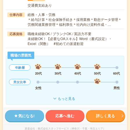
交通費支給あり
総務・人事・労務
仕事内容
＊給与計算＊社会保険手続き＊採用業務＊勤怠データ管理＊
労務関連業務管理＊福利厚生＊社内向け資料作成・…
職種未経験OK / ブランクOK / 英語力不要
応募資格
未経験OK！【必要なOAスキル】Word（書式設定）・
Excel（関数） #初めての派遣歓迎
職場の雰囲気
年齢層
20代
30代
40代
50代
60代
男女比率
女性
男性
もっと見る
気になる!
応募へ進む
詳しく見る
派遣会社
株式会社スタッフサービス（神奈川・千葉・埼玉エリア）