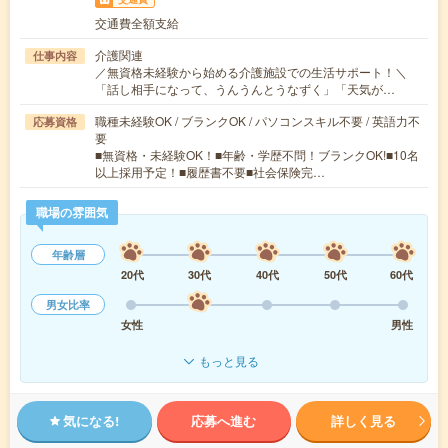
交通費全額支給
介護関連
仕事内容
／無資格未経験から始める介護施設での生活サポート！＼
「話し相手になって、うんうんとうなずく」「天気が…
職種未経験OK / ブランクOK / パソコンスキル不要 / 英語力不
応募資格
要
■無資格・未経験OK！■年齢・学歴不問！ブランクOK!■10名
以上採用予定！■履歴書不要■社会保険完…
職場の雰囲気
年齢層
20代
30代
40代
50代
60代
男女比率
女性
男性
もっと見る
気になる!
応募へ進む
詳しく見る