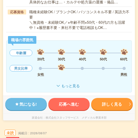
具体的なお仕事は…・カルテや処方薬の運搬・備品…
職種未経験OK / ブランクOK / パソコンスキル不要 / 英語力不
応募資格
要
＼無資格・未経験OK／※年齢不問※50代・60代の方も活躍
中！※履歴書不要・来社不要で電話相談もOK…
職場の雰囲気
年齢層
20代
30代
40代
50代
60代
男女比率
女性
男性
もっと見る
気になる!
応募へ進む
詳しく見る
派遣会社
株式会社スタッフサービス メディカル事業本部
未読
掲載日
2026/08/07