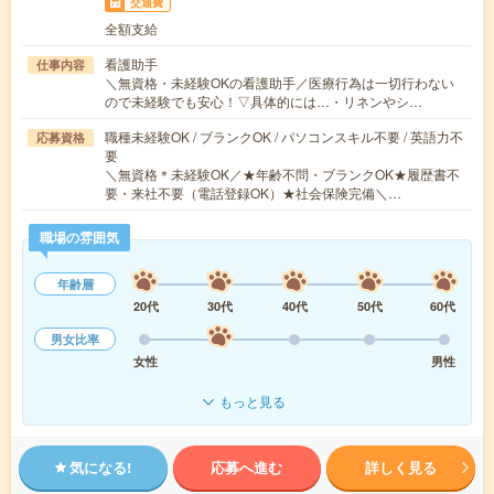
交通費
全額支給
看護助手
仕事内容
＼無資格・未経験OKの看護助手／医療行為は一切行わない
ので未経験でも安心！▽具体的には…・リネンやシ…
職種未経験OK / ブランクOK / パソコンスキル不要 / 英語力不
応募資格
要
＼無資格＊未経験OK／★年齢不問・ブランクOK★履歴書不
要・来社不要（電話登録OK）★社会保険完備＼…
職場の雰囲気
年齢層
20代
30代
40代
50代
60代
男女比率
女性
男性
もっと見る
気になる!
応募へ進む
詳しく見る