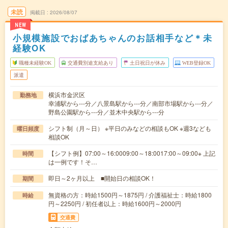
未読
掲載日
2026/08/07
NEW
小規模施設でおばあちゃんのお話相手など＊未
経験OK
職種未経験OK
交通費別途支給あり
土日祝日が休み
WEB登録OK
派遣
横浜市金沢区
勤務地
幸浦駅から---分／八景島駅から---分／南部市場駅から---分／
野島公園駅から---分／並木中央駅から---分
シフト制（月～日） ※平日のみなどの相談もOK ※週3なども
曜日頻度
相談OK
【シフト例】07:00～16:0009:00～18:0017:00～09:00※ 上記
時間
は一例です！そ…
即日～2ヶ月以上 ■開始日の相談OK！
期間
無資格の方：時給1500円～1875円 / 介護福祉士：時給1800
時給
円～2250円 / 初任者以上：時給1600円～2000円
交通費