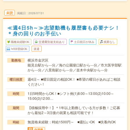
未読
掲載日
2026/07/31
≪週4日5h～≫志望動機も履歴書も必要ナシ！
＊身の回りのお手伝い
職種未経験OK
交通費別途支給あり
土日祝日が休み
残業なし
WEB登録OK
派遣
横浜市金沢区
勤務地
能見台駅から---分／海の公園柴口駅から---分／市大医学部駅
から---分／八景島駅から---分／並木中央駅から---分
週4日～ ■曜日固定の相談OK！ ■希望の曜日があればご相談
曜日頻度
ください！
1日5時間からOK！■シフト例(1)8:00～13:00(2)10:00～
時間
15:00(3)12:00…
【積極採用中！】＊1年以上勤務している方が多数！ご応募
期間
から最短2～3日後の就業も相談可能です！
無資格未経験：時給1500円～ ■週払いOK ■扶養内OK
時給
交通費