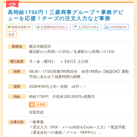
NEW
高時給1750円！三菱商事グループ＊事務デビ
ューを応援！チーズの注文入力など事務
職種未経験OK
交通費別途支給あり
土日祝日が休み
WEB登録OK
派遣
横浜市鶴見区
勤務地
横浜駅から民間バス30分／生麦駅から民間バス15分
月～金（週5日） ※【休日】土日祝
曜日頻度
08:30～17:00(実働7時間30分 休憩1時間)※【相談OK】通勤
時間
手段に合わせて就業時間の調整…
2026年09月上旬～長期 ※9月～！
期間
時給1750円 月収例 262,500円+残業代
時給
交通費
全額支給
一般事務
仕事内容
＊受注入力（FAX・メール内容をExcelへ入力）＊配送手配
（運送会社への連絡／メール・FAX中心）…