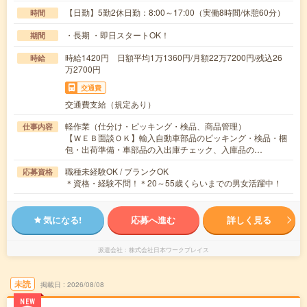
【日勤】5勤2休日勤：8:00～17:00（実働8時間/休憩60分）
時間
・長期 ・即日スタートOK！
期間
時給1420円 日額平均1万1360円/月額22万7200円/残込26
時給
万2700円
交通費
交通費支給（規定あり）
軽作業（仕分け・ピッキング・検品、商品管理）
仕事内容
【ＷＥＢ面談ＯＫ】輸入自動車部品のピッキング・検品・梱
包・出荷準備・車部品の入出庫チェック、入庫品の…
職種未経験OK / ブランクOK
応募資格
＊資格・経験不問！＊20～55歳くらいまでの男女活躍中！
気になる!
応募へ進む
詳しく見る
派遣会社
株式会社日本ワークプレイス
未読
掲載日
2026/08/08
NEW