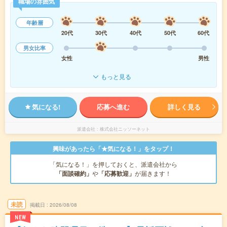
職場の雰囲気
年齢層
20代
30代
40代
50代
60代
男女比率
女性
男性
もっと見る
気になる!
応募へ進む
詳しく見る
派遣会社
株式会社ニッソーネット
興味があったら「★気になる！」をタップ！
「気になる！」を押しておくと、派遣会社から
「面談確約」
や
「応募歓迎」
が届きます！
未読
掲載日
2026/08/08
NEW