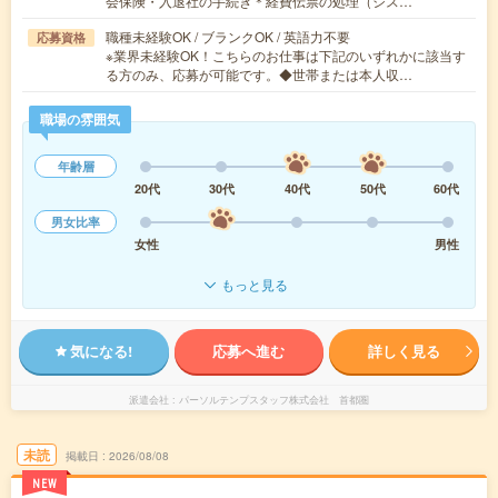
会保険・入退社の手続き＊経費伝票の処理（シス…
職種未経験OK / ブランクOK / 英語力不要
応募資格
※業界未経験OK！こちらのお仕事は下記のいずれかに該当す
る方のみ、応募が可能です。◆世帯または本人収…
職場の雰囲気
年齢層
20代
30代
40代
50代
60代
男女比率
女性
男性
もっと見る
気になる!
応募へ進む
詳しく見る
派遣会社
パーソルテンプスタッフ株式会社 首都圏
未読
掲載日
2026/08/08
NEW