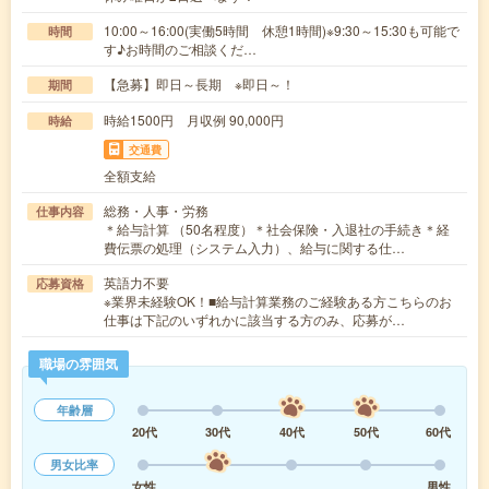
10:00～16:00(実働5時間 休憩1時間)※9:30～15:30も可能で
時間
す♪お時間のご相談くだ…
【急募】即日～長期 ※即日～！
期間
時給1500円 月収例 90,000円
時給
交通費
全額支給
総務・人事・労務
仕事内容
＊給与計算 （50名程度）＊社会保険・入退社の手続き＊経
費伝票の処理（システム入力）、給与に関する仕…
英語力不要
応募資格
※業界未経験OK！■給与計算業務のご経験ある方こちらのお
仕事は下記のいずれかに該当する方のみ、応募が…
職場の雰囲気
年齢層
20代
30代
40代
50代
60代
男女比率
女性
男性