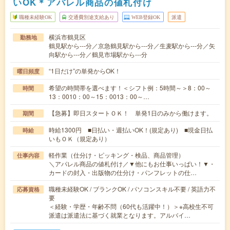
いOK＊アパレル商品の値札付け
職種未経験OK
交通費別途支給あり
WEB登録OK
派遣
横浜市鶴見区
勤務地
鶴見駅から---分／京急鶴見駅から---分／生麦駅から---分／矢
向駅から---分／鶴見市場駅から---分
“1日だけ”の単発からOK！
曜日頻度
希望の時間帯を選べます！＜シフト例：5時間～＞8：00～
時間
13：0010：00～15：0013：00～…
【急募】即日スタートＯＫ！ 単発1日のみから働けます。
期間
時給1300円 ■日払い・週払いOK！(規定あり) ■現金日払
時給
いもＯＫ（規定あり）
軽作業（仕分け・ピッキング・検品、商品管理）
仕事内容
＼アパレル商品の値札付け／▼他にもお仕事いっぱい！▼・
カードの封入・出版物の仕分け・パンフレットの仕…
職種未経験OK / ブランクOK / パソコンスキル不要 / 英語力不
応募資格
要
＜経験・学歴・年齢不問（60代も活躍中！）＞※高校生不可
派遣は派遣法に基づく就業となります。アルバイ…