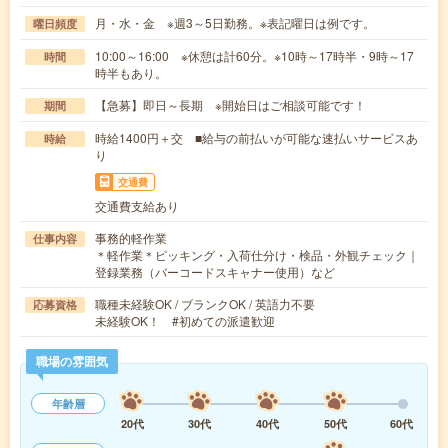
月・水・金 ※週3～5日勤務。※表記曜日は例です。
曜日頻度
10:00～16:00 ※休憩は計60分。※10時～17時半・9時～17
時間
時半もあり。
【急募】即日～長期 ※開始日はご相談可能です！
期間
時給1400円＋交 ■給与の前払いが可能な速払いサービスあ
時給
り
交通費
交通費支給あり
事務的軽作業
仕事内容
＊軽作業＊ピッキング・入荷仕分け・検品・外観チェック｜
登録業務（バーコードスキャナー使用）など
職種未経験OK / ブランクOK / 英語力不要
応募資格
未経験OK！ #初めての派遣歓迎
職場の雰囲気
年齢層
20代
30代
40代
50代
60代