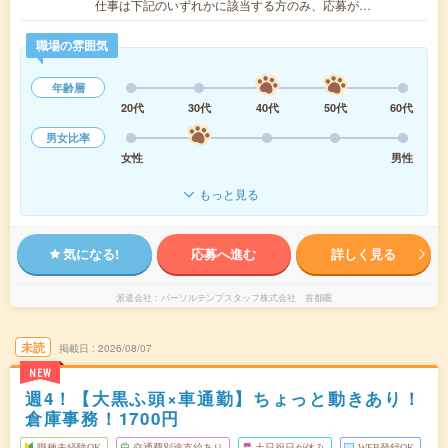
仕事は下記のいずれかに該当する方のみ、応募が…
職場の雰囲気
年齢層
20代
30代
40代
50代
60代
男女比率
女性
男性
もっと見る
気になる!
応募へ進む
詳しく見る
派遣会社
パーソルテンプスタッフ株式会社 首都圏
未読
掲載日
2026/08/07
NEW
週4！【大黒ふ頭×車通勤】ちょっと動きあり！
倉庫事務！1700円
職種未経験OK
交通費別途支給あり
土日祝日が休み
WEB登録OK