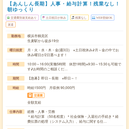
【あんしん長期】人事・給与計算！残業なし！
朝ゆっくり
交通費別途支給あり
土日祝日が休み
残業なし
WEB登録OK
派遣
横浜市鶴見区
勤務地
生麦駅から徒歩19分
月・火・水・木・金(週3日) ※土日祝休み♪月～金の中でお
曜日頻度
休み曜日が2日選べます！
10:00～16:00(実働5時間 休憩1時間)※9:30～15:30も可能で
時間
す♪お時間のご相談くだ…
【急募】即日～長期 ※即日～！
期間
時給1500円 月収例 90,000円
時給
交通費
全額支給
総務・人事・労務
仕事内容
＊給与計算 （50名程度）＊社会保険・入退社の手続き＊経
費伝票の処理（システム入力）、給与に関する仕…