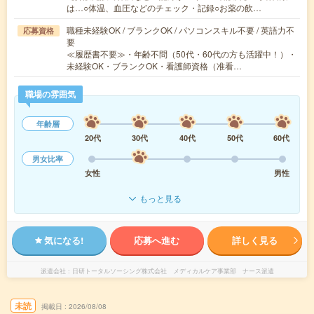
は…○体温、血圧などのチェック・記録○お薬の飲…
職種未経験OK / ブランクOK / パソコンスキル不要 / 英語力不
応募資格
要
≪履歴書不要≫・年齢不問（50代・60代の方も活躍中！）・
未経験OK・ブランクOK・看護師資格（准看…
職場の雰囲気
年齢層
20代
30代
40代
50代
60代
男女比率
女性
男性
もっと見る
気になる!
応募へ進む
詳しく見る
派遣会社
日研トータルソーシング株式会社 メディカルケア事業部 ナース派遣
未読
掲載日
2026/08/08