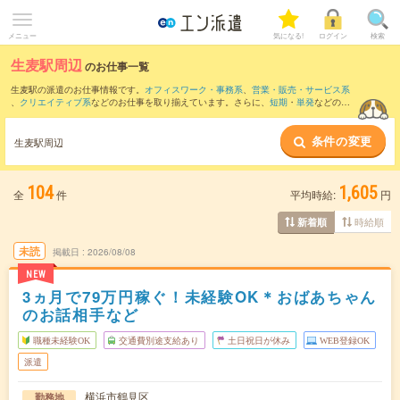
メニュー
気になる!
ログイン
検索
生麦駅周辺
のお仕事一覧
生麦駅の派遣のお仕事情報です。
オフィスワーク・事務系
、
営業・販売・サービス系
、
クリエイティブ系
などのお仕事を取り揃えています。さらに、
短期
・
単発
などの期
間や、
職種未経験OK
などのこだわり条件で絞り込んでいただけます。
条件の変更
また、
横浜駅
・
みなとみらい駅
・
川崎駅
・
桜木町駅
・
新高島駅
など近隣駅のお仕事も
生麦駅周辺
ご確認いただけます。
104
1,605
全
件
平均時給:
円
時給順
新着順
未読
掲載日
2026/08/08
NEW
3ヵ月で79万円稼ぐ！未経験OK＊おばあちゃん
のお話相手など
職種未経験OK
交通費別途支給あり
土日祝日が休み
WEB登録OK
派遣
横浜市鶴見区
勤務地