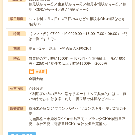
鶴見駅から---分／生麦駅から---分／鶴見市場駅から---分／鶴
見小野駅から---分／新芝浦駅から---分
シフト制（月～日） ※平日のみなどの相談もOK ※週3なども
曜日頻度
相談OK
【シフト例】07:00～16:0009:00～18:0017:00～09:00※ 上記
時間
は一例です！そ…
即日～2ヶ月以上 ■開始日の相談OK！
期間
無資格の方：時給1500円～1875円 / 介護福祉士：時給1800
時給
円～2250円 / 初任者以上：時給1600円～2000円
交通費
全額支給
介護関連
仕事内容
／利用者の方の日常生活をサポート！＼▽具体的には…・買
い物や散歩に付き添ったり・折り紙や体操などのレ…
職種未経験OK / ブランクOK / パソコンスキル不要 / 英語力不
応募資格
要
＼無資格＊未経験OK／★年齢不問・ブランクOK★履歴書不
要・来社不要（電話登録OK）★社会保険完備＼…