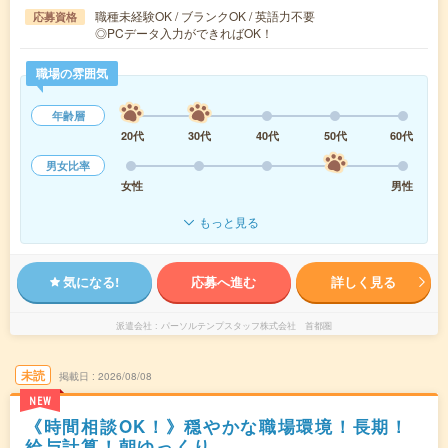
職種未経験OK / ブランクOK / 英語力不要
応募資格
◎PCデータ入力ができればOK！
職場の雰囲気
年齢層
20代
30代
40代
50代
60代
男女比率
女性
男性
もっと見る
気になる!
応募へ進む
詳しく見る
派遣会社
パーソルテンプスタッフ株式会社 首都圏
未読
掲載日
2026/08/08
NEW
《時間相談OK！》穏やかな職場環境！長期！
給与計算！朝ゆっくり