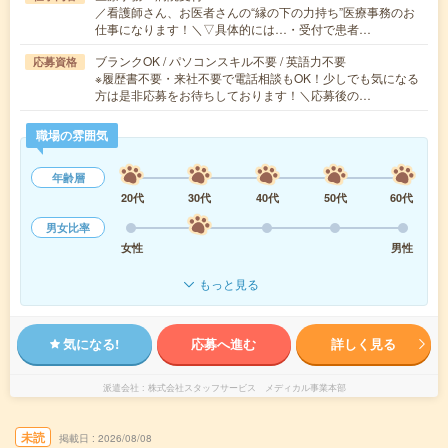
／看護師さん、お医者さんの“縁の下の力持ち”医療事務のお
仕事になります！＼▽具体的には…・受付で患者…
ブランクOK / パソコンスキル不要 / 英語力不要
応募資格
※履歴書不要・来社不要で電話相談もOK！少しでも気になる
方は是非応募をお待ちしております！＼応募後の…
職場の雰囲気
年齢層
20代
30代
40代
50代
60代
男女比率
女性
男性
もっと見る
気になる!
応募へ進む
詳しく見る
派遣会社
株式会社スタッフサービス メディカル事業本部
未読
掲載日
2026/08/08