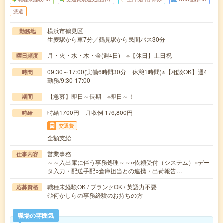
派遣
横浜市鶴見区
勤務地
生麦駅から車7分／鶴見駅から民間バス30分
月・火・水・木・金(週4日) ※【休日】土日祝
曜日頻度
09:30～17:00(実働6時間30分 休憩1時間)※【相談OK】週4
時間
勤務/9:30‐17:00
【急募】即日～長期 ※即日～！
期間
時給1700円 月収例 176,800円
時給
交通費
全額支給
営業事務
仕事内容
～～入出庫に伴う事務処理～～○依頼受付（システム）○デー
タ入力・配送手配○倉庫担当との連携・出荷報告…
職種未経験OK / ブランクOK / 英語力不要
応募資格
◎何かしらの事務経験のお持ちの方
職場の雰囲気