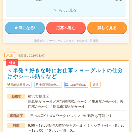
もっと見る
気になる!
応募へ進む
詳しく見る
派遣会社
パーソルテンプスタッフ株式会社 首都圏
未読
掲載日
2026/08/07
NEW
＜単発＊好きな時にお仕事＞ヨーグルトの仕分
けやシール貼りなど
職種未経験OK
土日祝日が休み
WEB登録OK
派遣
横浜市鶴見区
勤務地
鶴見駅から---分／京急鶴見駅から---分／生麦駅から---分／矢
向駅から---分／鶴見市場駅から---分
1日のみOK！ ※Ｗワークやスキマでの勤務も可能です！
曜日頻度
9:00～18:00希望の時間帯を選べます！＜シフト例＞・8：30
時間
～12：00・10：00～19：0…