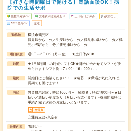
【好きな時間曜日で働ける】電話面談OK！病
院での生活サポ
職種未経験OK
交通費別途支給あり
土日祝日が休み
残業なし
WEB登録OK
派遣
横浜市鶴見区
勤務地
鶴見駅から---分／生麦駅から---分／鶴見市場駅から---分／鶴
見小野駅から---分／新芝浦駅から---分
週2日～5日OK（月～金） ★土日休みOK
曜日頻度
★1日6時間～の時短シフトOK★都合に合わせてシフトが決
時間
められますシフト例：7：00～16：009：…
開始日はご相談ください！ ★急募 ★職場が気に入れば、
期間
長期でも働けます！
無資格未経験：時給1600円～ 経験者：時給1800円～★日
時給
払い／週払い制度あり（月払いも選べます）※稼働開始時は
手続き完了次第のお支払いとなります。
交通費
交通費支給※規定有
看護助手
仕事内容