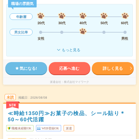
職場の雰囲気
年齢層
20代
30代
40代
50代
60代
男女比率
女性
男性
もっと見る
気になる!
応募へ進む
詳しく見る
派遣会社
株式会社マイワーク
未読
掲載日
2026/08/08
NEW
≪時給1350円≫お菓子の検品、シール貼り＊
50～60代活躍
職種未経験OK
WEB登録OK
派遣