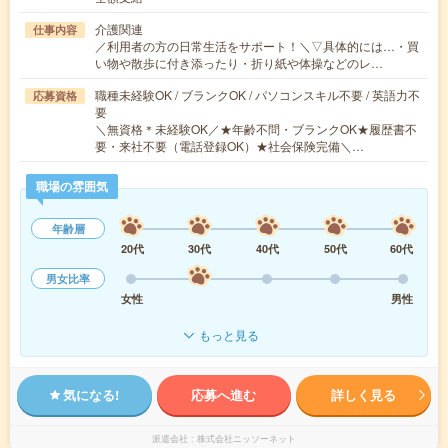
介護関連
仕事内容
／利用者の方の日常生活をサポート！＼▽具体的には…・買
い物や散歩に付き添ったり・折り紙や体操などのレ…
職種未経験OK / ブランクOK / パソコンスキル不要 / 英語力不
応募資格
要
＼無資格＊未経験OK／★年齢不問・ブランクOK★履歴書不
要・来社不要（電話登録OK）★社会保険完備＼…
職場の雰囲気
年齢層
20代
30代
40代
50代
60代
男女比率
女性
男性
もっと見る
気になる!
応募へ進む
詳しく見る
派遣会社
株式会社ニッソーネット