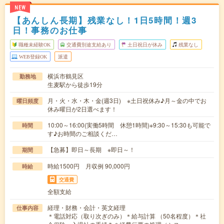
NEW
【あんしん長期】残業なし！1日5時間！週3
日！事務のお仕事
職種未経験OK
交通費別途支給あり
土日祝日が休み
残業なし
WEB登録OK
派遣
横浜市鶴見区
勤務地
生麦駅から徒歩19分
月・火・水・木・金(週3日) ※土日祝休み♪月～金の中でお
曜日頻度
休み曜日が2日選べます！
10:00～16:00(実働5時間 休憩1時間)※9:30～15:30も可能で
時間
す♪お時間のご相談くだ…
【急募】即日～長期 ※即日～！
期間
時給1500円 月収例 90,000円
時給
交通費
全額支給
経理・財務・会計・英文経理
仕事内容
＊電話対応（取り次ぎのみ）＊給与計算 （50名程度）＊社