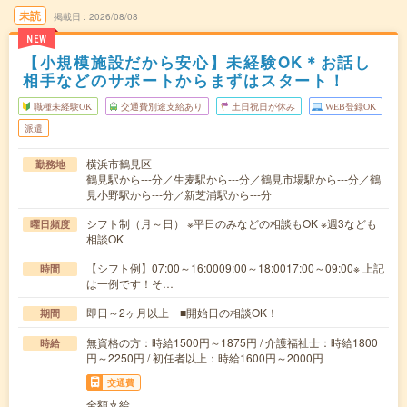
未読
掲載日
2026/08/08
NEW
【小規模施設だから安心】未経験OK＊お話し
相手などのサポートからまずはスタート！
職種未経験OK
交通費別途支給あり
土日祝日が休み
WEB登録OK
派遣
横浜市鶴見区
勤務地
鶴見駅から---分／生麦駅から---分／鶴見市場駅から---分／鶴
見小野駅から---分／新芝浦駅から---分
シフト制（月～日） ※平日のみなどの相談もOK ※週3なども
曜日頻度
相談OK
【シフト例】07:00～16:0009:00～18:0017:00～09:00※ 上記
時間
は一例です！そ…
即日～2ヶ月以上 ■開始日の相談OK！
期間
無資格の方：時給1500円～1875円 / 介護福祉士：時給1800
時給
円～2250円 / 初任者以上：時給1600円～2000円
交通費
全額支給