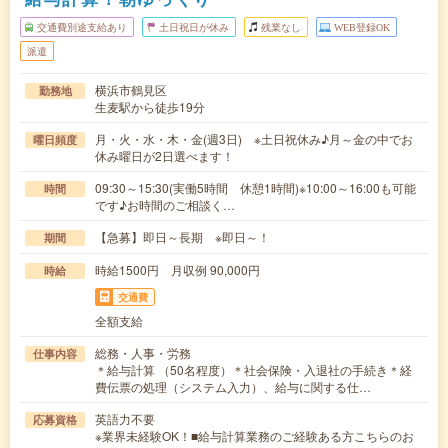
交通費別途支給あり
土日祝日が休み
残業なし
WEB登録OK
派遣
横浜市鶴見区
勤務地
生麦駅から徒歩19分
月・火・水・木・金(週3日) ※土日祝休み♪月～金の中でお
曜日頻度
休み曜日が2日選べます！
09:30～15:30(実働5時間 休憩1時間)※10:00～16:00も可能
時間
です♪お時間のご相談く…
【急募】即日～長期 ※即日～！
期間
時給1500円 月収例 90,000円
時給
交通費
全額支給
総務・人事・労務
仕事内容
＊給与計算 （50名程度）＊社会保険・入退社の手続き＊経
費伝票の処理（システム入力）、給与に関する仕…
英語力不要
応募資格
※業界未経験OK！■給与計算業務のご経験ある方こちらのお