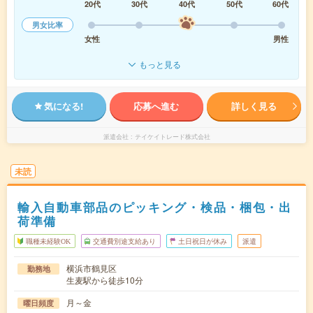
20代
30代
40代
50代
60代
男女比率
女性
男性
もっと見る
気になる!
応募へ進む
詳しく見る
派遣会社
テイケイトレード株式会社
未読
輸入自動車部品のピッキング・検品・梱包・出
荷準備
職種未経験OK
交通費別途支給あり
土日祝日が休み
派遣
横浜市鶴見区
勤務地
生麦駅から徒歩10分
月～金
曜日頻度