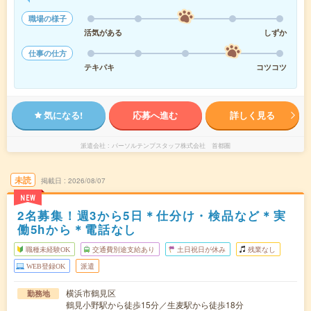
職場の様子
活気がある
しずか
仕事の仕方
テキパキ
コツコツ
気になる!
応募へ進む
詳しく見る
派遣会社
パーソルテンプスタッフ株式会社 首都圏
未読
掲載日
2026/08/07
NEW
2名募集！週3から5日＊仕分け・検品など＊実
働5hから＊電話なし
職種未経験OK
交通費別途支給あり
土日祝日が休み
残業なし
WEB登録OK
派遣
横浜市鶴見区
勤務地
鶴見小野駅から徒歩15分／生麦駅から徒歩18分