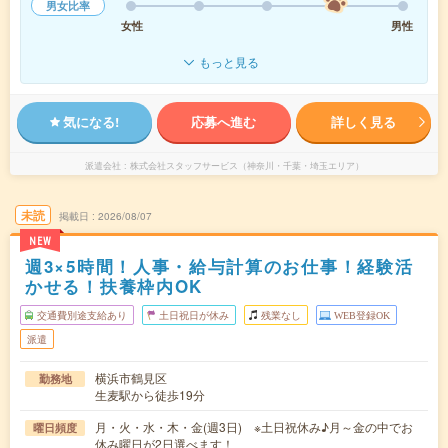
男女比率
女性
男性
もっと見る
気になる!
応募へ進む
詳しく見る
派遣会社
株式会社スタッフサービス（神奈川・千葉・埼玉エリア）
未読
掲載日
2026/08/07
NEW
週3×5時間！人事・給与計算のお仕事！経験活
かせる！扶養枠内OK
交通費別途支給あり
土日祝日が休み
残業なし
WEB登録OK
派遣
横浜市鶴見区
勤務地
生麦駅から徒歩19分
月・火・水・木・金(週3日) ※土日祝休み♪月～金の中でお
曜日頻度
休み曜日が2日選べます！