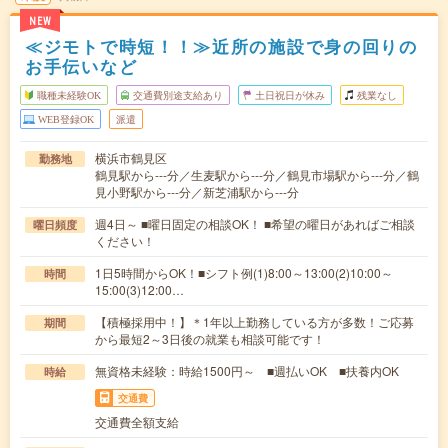
NEW
≪ジモトで時短！！≫近所の施設で身の回りの
お手伝いなど
職種未経験OK
交通費別途支給あり
土日祝日が休み
残業なし
WEB登録OK
派遣
横浜市鶴見区
勤務地
鶴見駅から---分／生麦駅から---分／鶴見市場駅から---分／鶴
見小野駅から---分／新芝浦駅から---分
週4日～ ■曜日固定の相談OK！ ■希望の曜日があればご相談
曜日頻度
ください！
1日5時間からOK！■シフト例(1)8:00～13:00(2)10:00～
時間
15:00(3)12:00…
【積極採用中！】＊1年以上勤務している方が多数！ご応募
期間
から最短2～3日後の就業も相談可能です！
無資格未経験：時給1500円～ ■週払いOK ■扶養内OK
時給
交通費
交通費全額支給