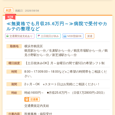
未読
掲載日
2026/08/08
NEW
≪無資格でも月収25.6万円～≫病院で受付やカ
ルテの整理など
交通費別途支給あり
土日祝日が休み
WEB登録OK
派遣
横浜市鶴見区
勤務地
鶴見駅から---分／生麦駅から---分／鶴見市場駅から---分／鶴
見小野駅から---分／新芝浦駅から---分
【土日祝休みOK】月～金曜日の間で週5日の希望シフト制
曜日頻度
8:00～17:009:00～18:00など※ご希望の時間帯をご相談くだ
時間
さい。
2ヶ月～OK ※スタート日はお気軽にご相談ください！
期間
時給1600円～ ■月収25.6万円～（日収1万2800円×20日）
時給
交通費
交通費規定内支給
医療事務・病院受付
仕事内容