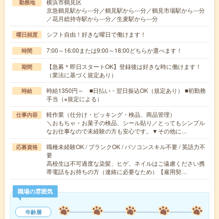
横浜市鶴見区
勤務地
京急鶴見駅から---分／鶴見駅から---分／鶴見市場駅から---分
／花月総持寺駅から---分／生麦駅から---分
シフト自由！好きな曜日で働けます！
曜日頻度
7:00～16:00または9:00～18:00どちらか選べます！
時間
【急募＊即日スタートOK】登録後は好きな時に働けます！
期間
（業法に基づく規定あり）
時給1350円～ ■日払い・翌日振込OK（規定あり） ■初勤務
時給
手当（※規定による）
軽作業（仕分け・ピッキング・検品、商品管理）
仕事内容
＼おもちゃ・お菓子の検品、シール貼り／とってもシンプル
なお仕事なので未経験の方も安心です。▼その他に…
職種未経験OK / ブランクOK / パソコンスキル不要 / 英語力不
応募資格
要
高校生は不可過度な染髪、ヒゲ、ネイルはご遠慮ください携
帯電話をお持ちの方（連絡に必要なため）【雇用契…
職場の雰囲気
年齢層