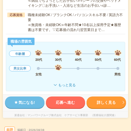
≪病院でちょっとしたお手伝い≫○シーツの交換やベッドメ
イキング〇お手洗い・入浴など生活のお手伝い○診…
職種未経験OK / ブランクOK / パソコンスキル不要 / 英語力不
応募資格
要
≪無資格・未経験OK≫年齢不問★10名以上採用予定★履歴
書は不要です。▽応募後の流れ1)翌営業日まで…
職場の雰囲気
年齢層
20代
30代
40代
50代
60代
男女比率
女性
男性
もっと見る
気になる!
応募へ進む
詳しく見る
派遣会社
マンパワーグループ株式会社 ケアサービス事業部 （医療福祉介護関連）
未読
掲載日
2026/08/08