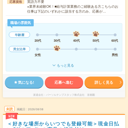
英語力不要
応募資格
※業界未経験OK！■給与計算業務のご経験ある方こちらのお
仕事は下記のいずれかに該当する方のみ、応募が…
職場の雰囲気
年齢層
20代
30代
40代
50代
60代
男女比率
女性
男性
もっと見る
気になる!
応募へ進む
詳しく見る
派遣会社
パーソルテンプスタッフ株式会社 首都圏
未読
掲載日
2026/08/08
NEW
＜好きな場所からいつでも登録可能＞現金日払