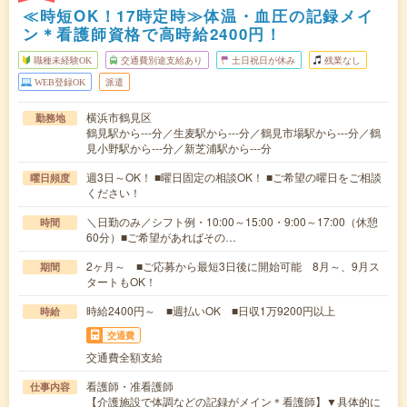
≪時短OK！17時定時≫体温・血圧の記録メイ
ン＊看護師資格で高時給2400円！
職種未経験OK
交通費別途支給あり
土日祝日が休み
残業なし
WEB登録OK
派遣
横浜市鶴見区
勤務地
鶴見駅から---分／生麦駅から---分／鶴見市場駅から---分／鶴
見小野駅から---分／新芝浦駅から---分
週3日～OK！ ■曜日固定の相談OK！ ■ご希望の曜日をご相談
曜日頻度
ください！
＼日勤のみ／シフト例・10:00～15:00・9:00～17:00（休憩
時間
60分）■ご希望があればその…
2ヶ月～ ■ご応募から最短3日後に開始可能 8月～、9月ス
期間
タートもOK！
時給2400円～ ■週払いOK ■日収1万9200円以上
時給
交通費
交通費全額支給
看護師・准看護師
仕事内容
【介護施設で体調などの記録がメイン＊看護師】▼具体的に