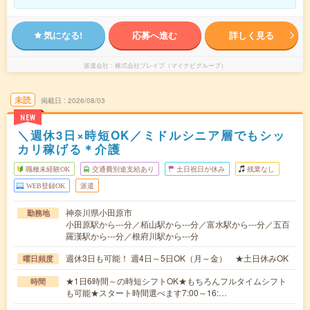
気になる!
応募へ進む
詳しく見る
派遣会社
株式会社ブレイブ（マイナビグループ）
未読
掲載日
2026/08/03
NEW
＼週休3日×時短OK／ミドルシニア層でもシッ
カリ稼げる＊介護
職種未経験OK
交通費別途支給あり
土日祝日が休み
残業なし
WEB登録OK
派遣
神奈川県小田原市
勤務地
小田原駅から---分／栢山駅から---分／富水駅から---分／五百
羅漢駅から---分／根府川駅から---分
週休3日も可能！ 週4日～5日OK（月～金） ★土日休みOK
曜日頻度
★1日6時間～の時短シフトOK★もちろんフルタイムシフト
時間
も可能★スタート時間選べます7:00～16:…