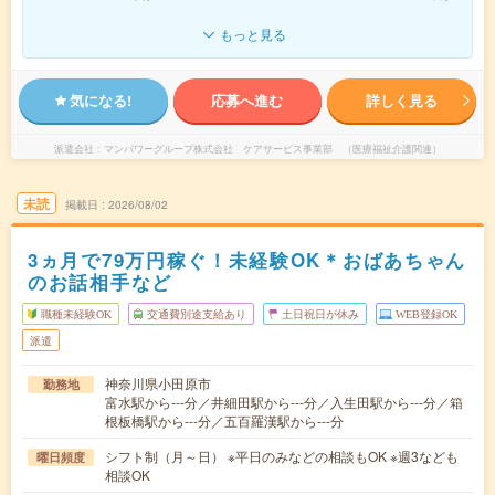
もっと見る
気になる!
応募へ進む
詳しく見る
派遣会社
マンパワーグループ株式会社 ケアサービス事業部 （医療福祉介護関連）
未読
掲載日
2026/08/02
3ヵ月で79万円稼ぐ！未経験OK＊おばあちゃん
のお話相手など
職種未経験OK
交通費別途支給あり
土日祝日が休み
WEB登録OK
派遣
神奈川県小田原市
勤務地
富水駅から---分／井細田駅から---分／入生田駅から---分／箱
根板橋駅から---分／五百羅漢駅から---分
シフト制（月～日） ※平日のみなどの相談もOK ※週3なども
曜日頻度
相談OK