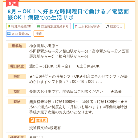
NEW
8月～OK！＼好きな時間曜日で働ける／電話面
談OK！病院での生活サポ
職種未経験OK
交通費別途支給あり
土日祝日が休み
残業なし
WEB登録OK
派遣
神奈川県小田原市
勤務地
小田原駅から---分／栢山駅から---分／富水駅から---分／五百
羅漢駅から---分／根府川駅から---分
週2日～5日OK（月～金） ★土日休みOK
曜日頻度
★1日6時間～の時短シフトOK★都合に合わせてシフトが決
時間
められますシフト例：7：00～16：009：…
長期のお仕事です。開始日はご相談ください！ ★急募
期間
無資格未経験：時給1600円～ 経験者：時給1800円～★日
時給
払い／週払い制度あり（月払いも選べます）※稼働開始時は
手続き完了次第のお支払いとなります。
交通費
交通費支給※規定有
看護助手
仕事内容