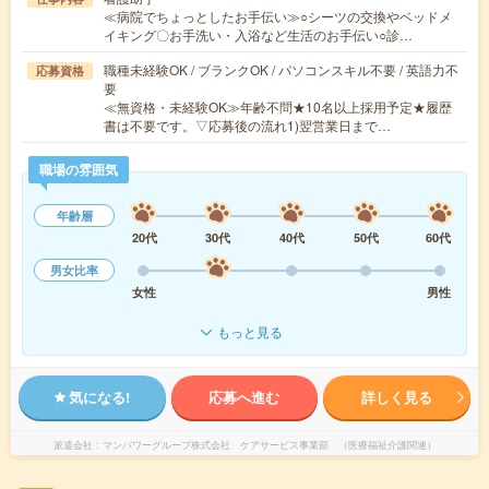
≪病院でちょっとしたお手伝い≫○シーツの交換やベッドメ
イキング〇お手洗い・入浴など生活のお手伝い○診…
職種未経験OK / ブランクOK / パソコンスキル不要 / 英語力不
応募資格
要
≪無資格・未経験OK≫年齢不問★10名以上採用予定★履歴
書は不要です。▽応募後の流れ1)翌営業日まで…
職場の雰囲気
年齢層
20代
30代
40代
50代
60代
男女比率
女性
男性
もっと見る
気になる!
応募へ進む
詳しく見る
派遣会社
マンパワーグループ株式会社 ケアサービス事業部 （医療福祉介護関連）