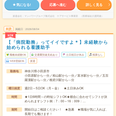
気になる!
応募へ進む
詳しく見る
派遣会社
マンパワーグループ株式会社 ケアサービス事業部 （医療福祉介護関連）
未読
掲載日
2026/08/04
NEW
【「病院勤務」ってイイですよ＊】未経験から
始められる看護助手
職種未経験OK
交通費別途支給あり
土日祝日が休み
残業なし
WEB登録OK
派遣
神奈川県小田原市
勤務地
小田原駅から---分／栢山駅から---分／富水駅から---分／五百
羅漢駅から---分／根府川駅から---分
週2日～5日OK（月～金） ★土日休みOK
曜日頻度
★1日6時間～の時短シフトOK★都合に合わせてシフトが決
時間
められますシフト例：7：00～16：009：…
開始日はご相談ください！ ★急募 ★職場が気に入れば、
期間
長期でも働けます！