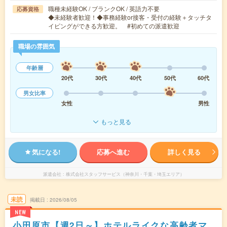
職種未経験OK / ブランクOK / 英語力不要
応募資格
◆未経験者歓迎！◆事務経験or接客・受付の経験＋タッチタ
イピングができる方歓迎。 #初めての派遣歓迎
職場の雰囲気
年齢層
20代
30代
40代
50代
60代
男女比率
女性
男性
もっと見る
気になる!
応募へ進む
詳しく見る
派遣会社
株式会社スタッフサービス（神奈川・千葉・埼玉エリア）
未読
掲載日
2026/08/05
NEW
小田原市【週2日～】ホテルライクな高齢者マ