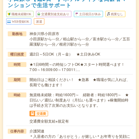
ンションで生活サポート
職種未経験OK
交通費別途支給あり
土日祝日が休み
残業なし
WEB登録OK
派遣
神奈川県小田原市
勤務地
小田原駅から---分／栢山駅から---分／富水駅から---分／五百
羅漢駅から---分／根府川駅から---分
週2日～5日OK（月～金） ★土日休みOK
曜日頻度
★1日6時間～の時短シフトOK★スタート時間選べます！
時間
7:00～16:009:00～17:0011:…
開始日はご相談ください！ ★急募 ★職場が気に入れば、
期間
長期でも働けます！
無資格未経験：時給1600円～ 経験者：時給1800円～ ★
時給
日払い／週払い制度あり（月払いも選べます）※稼働開始時
は手続き完了次第のお支払いとなります。
交通費
交通費全額支給※規定有
介護関連
仕事内容
＊入居者の方の「ありがとう」が嬉しい＊お年寄りを笑顔に