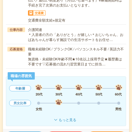
手続き完了次第のお支払いとなります。
交通費
交通費全額支給※規定有
介護関連
仕事内容
＊入居者の方の「ありがとう」が嬉しい＊おじいちゃん、お
ばあちゃんが暮らす施設での生活サポートをお任せ…
職種未経験OK / ブランクOK / パソコンスキル不要 / 英語力不
応募資格
要
無資格・未経験OK年齢不問★10名以上採用予定★履歴書は
不要です▽応募後の流れ1)翌営業日までに担当…
職場の雰囲気
年齢層
20代
30代
40代
50代
60代
男女比率
女性
男性
もっと見る