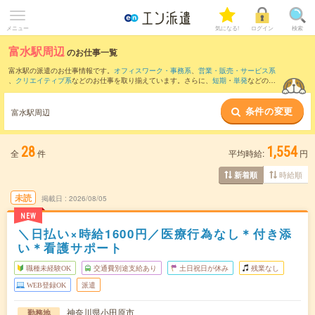
メニュー
気になる!
ログイン
検索
富水駅周辺
のお仕事一覧
富水駅の派遣のお仕事情報です。
オフィスワーク・事務系
、
営業・販売・サービス系
、
クリエイティブ系
などのお仕事を取り揃えています。さらに、
短期
・
単発
などの期
間や、
職種未経験OK
などのこだわり条件で絞り込んでいただけます。
条件の変更
また、
秦野駅
・
小田原駅
・
渋沢駅
・
鴨宮駅
・
国府津駅
など近隣駅のお仕事もご確認い
富水駅周辺
ただけます。
28
1,554
全
件
平均時給:
円
時給順
新着順
未読
掲載日
2026/08/05
NEW
＼日払い×時給1600円／医療行為なし＊付き添
い＊看護サポート
職種未経験OK
交通費別途支給あり
土日祝日が休み
残業なし
WEB登録OK
派遣
神奈川県小田原市
勤務地