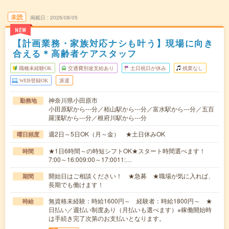
未読
掲載日
2026/08/05
NEW
【計画業務・家族対応ナシも叶う】現場に向き
合える＊高齢者ケアスタッフ
職種未経験OK
交通費別途支給あり
土日祝日が休み
残業なし
WEB登録OK
派遣
神奈川県小田原市
勤務地
小田原駅から---分／栢山駅から---分／富水駅から---分／五百
羅漢駅から---分／根府川駅から---分
週2日～5日OK（月～金） ★土日休みOK
曜日頻度
★1日6時間～の時短シフトOK★スタート時間選べます！
時間
7:00～16:009:00～17:0011:…
開始日はご相談ください！ ★急募 ★職場が気に入れば、
期間
長期でも働けます！
無資格未経験：時給1600円～ 経験者：時給1800円～ ★
時給
日払い／週払い制度あり（月払いも選べます）※稼働開始時
は手続き完了次第のお支払いとなります。