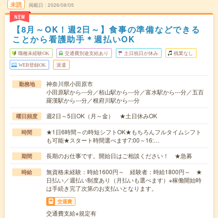
未読
掲載日
2026/08/05
NEW
【8月～OK！週2日～】食事の準備などできる
ことから看護助手＊週払いOK
職種未経験OK
交通費別途支給あり
土日祝日が休み
残業なし
WEB登録OK
派遣
神奈川県小田原市
勤務地
小田原駅から---分／栢山駅から---分／富水駅から---分／五百
羅漢駅から---分／根府川駅から---分
週2日～5日OK（月～金） ★土日休みOK
曜日頻度
★1日6時間～の時短シフトOK★もちろんフルタイムシフト
時間
も可能★スタート時間選べます7:00～16:…
長期のお仕事です。開始日はご相談ください！ ★急募
期間
無資格未経験：時給1600円～ 経験者：時給1800円～ ★
時給
日払い／週払い制度あり（月払いも選べます）※稼働開始時
は手続き完了次第のお支払いとなります。
交通費
交通費支給※規定有