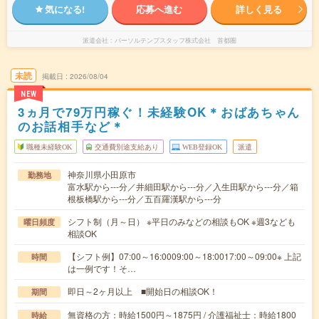
気になる!
応募へ進む
詳しく見る
派遣会社
パーソルテンプスタッフ株式会社 首都圏
未読
掲載日
2026/08/04
NEW
3ヵ月で79万円稼ぐ！未経験OK＊おばあちゃん
のお話相手など＊
職種未経験OK
交通費別途支給あり
WEB登録OK
派遣
神奈川県小田原市
勤務地
富水駅から---分／井細田駅から---分／入生田駅から---分／箱
根板橋駅から---分／五百羅漢駅から---分
シフト制（月～日） ※平日のみなどの相談もOK ※週3なども
曜日頻度
相談OK
【シフト例】07:00～16:0009:00～18:0017:00～09:00※ 上記
時間
は一例です！そ…
即日～2ヶ月以上 ■開始日の相談OK！
期間
無資格の方：時給1500円～1875円 / 介護福祉士：時給1800
時給