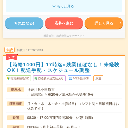
もっと見る
気になる!
応募へ進む
詳しく見る
派遣会社
株式会社ニッソーネット
未読
掲載日
2026/08/04
NEW
【時給1400円】17時迄×残業ほぼなし！未経験
OK！配送手配・スケジュール調整
職種未経験OK
交通費別途支給あり
WEB登録OK
派遣
神奈川県小田原市
勤務地
小田原駅から車20分／富水駅から徒歩10分
月・火・水・木・金・土(週5日) ※シフト制＊日曜祝日はお
曜日頻度
休みです！
08:30～17:00(実働7時間30分 休憩1時間)
時間
2026年09月上旬～長期 ※9月～！
期間