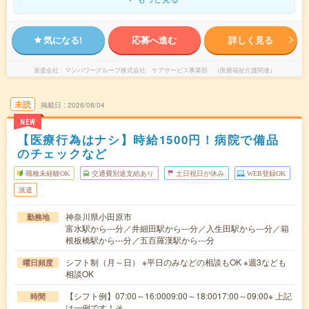
気になる!
応募へ進む
詳しく見る
派遣会社
マンパワーグループ株式会社 ケアサービス事業部 （医療福祉介護関連）
未読
掲載日
2026/08/04
NEW
【医療行為はナシ】時給1500円！病院で備品
のチェックなど
職種未経験OK
交通費別途支給あり
土日祝日が休み
WEB登録OK
派遣
神奈川県小田原市
勤務地
富水駅から---分／井細田駅から---分／入生田駅から---分／箱
根板橋駅から---分／五百羅漢駅から---分
シフト制（月～日） ※平日のみなどの相談もOK ※週3なども
曜日頻度
相談OK
【シフト例】07:00～16:0009:00～18:0017:00～09:00※ 上記
時間
は一例です！そ…