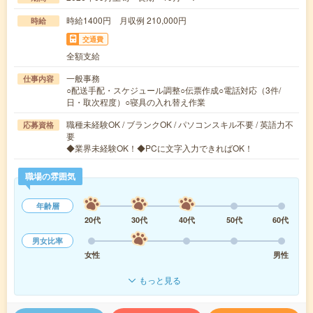
時給1400円 月収例 210,000円
時給
交通費
全額支給
一般事務
仕事内容
○配送手配・スケジュール調整○伝票作成○電話対応（3件/
日・取次程度）○寝具の入れ替え作業
職種未経験OK / ブランクOK / パソコンスキル不要 / 英語力不
応募資格
要
◆業界未経験OK！◆PCに文字入力できればOK！
職場の雰囲気
年齢層
20代
30代
40代
50代
60代
男女比率
女性
男性
もっと見る