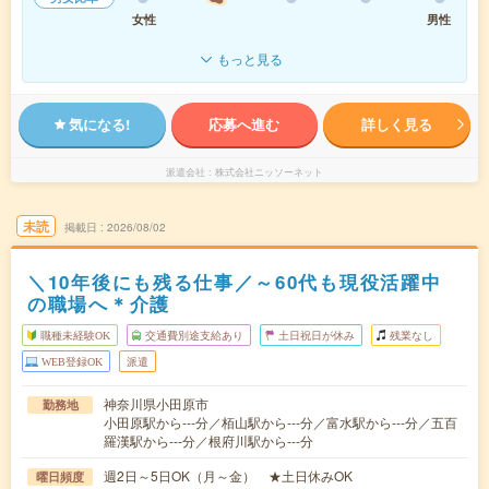
女性
男性
もっと見る
気になる!
応募へ進む
詳しく見る
派遣会社
株式会社ニッソーネット
未読
掲載日
2026/08/02
＼10年後にも残る仕事／～60代も現役活躍中
の職場へ＊介護
職種未経験OK
交通費別途支給あり
土日祝日が休み
残業なし
WEB登録OK
派遣
神奈川県小田原市
勤務地
小田原駅から---分／栢山駅から---分／富水駅から---分／五百
羅漢駅から---分／根府川駅から---分
週2日～5日OK（月～金） ★土日休みOK
曜日頻度