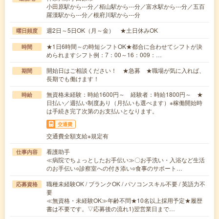
小田原駅から---分／栢山駅から---分／富水駅から---分／五百
羅漢駅から---分／根府川駅から---分
週2日～5日OK（月～金） ★土日休みOK
曜日頻度
★1日6時間～の時短シフトOK★都合に合わせてシフトが決
時間
められますシフト例：7：00～16：009：…
開始日はご相談ください！ ★急募 ★職場が気に入れば、
期間
長期でも働けます！
無資格未経験：時給1600円～ 経験者：時給1800円～ ★
時給
日払い／週払い制度あり（月払いも選べます）※稼働開始時
は手続き完了次第のお支払いとなります。
交通費
交通費全額支給※規定有
看護助手
仕事内容
≪病院でちょっとしたお手伝い≫〇お手洗い・入浴など生活
のお手伝い○診察室への付き添い○食事のサポート…
職種未経験OK / ブランクOK / パソコンスキル不要 / 英語力不
応募資格
要
≪無資格・未経験OK≫年齢不問★10名以上採用予定★履歴
書は不要です。▽応募後の流れ1)翌営業日まで…