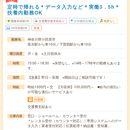
定時で帰れる＊データ入力など＊実働3．5h＊
扶養内勤務OK
職種未経験OK
交通費別途支給あり
土日祝日が休み
残業なし
WEB登録OK
派遣
神奈川県小田原市
勤務地
富水駅から車10分／下曽我駅から車10分
月～金 ※土日祝休み
曜日頻度
15:00～18:30 ※休憩なし。※14時～17時半の勤務もありま
時間
す。
【急募】即日～長期 ※開始日はご相談可能です！
期間
時給1500円＋交 【月収例】105,000円～ ■給与の前払い
時給
が可能な速払いサービスあり
交通費
交通費支給あり
窓口・ショールーム・カウンター受付
仕事内容
＊レンタル受付（カウンター対応）｜専用システムへのデー
タ入力｜業者受付対応｜伝票処理＊納品書・受領書…