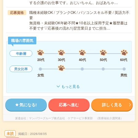
する介護のお仕事です。おじいちゃん、おばあちゃ…
職種未経験OK / ブランクOK / パソコンスキル不要 / 英語力不
応募資格
要
無資格・未経験OK年齢不問★10名以上採用予定★履歴書は
不要です▽応募後の流れ1)翌営業日までに担当…
職場の雰囲気
年齢層
20代
30代
40代
50代
60代
男女比率
女性
男性
もっと見る
気になる!
応募へ進む
詳しく見る
派遣会社
マンパワーグループ株式会社 ケアサービス事業部 （医療福祉介護関連）
未読
掲載日
2026/08/05