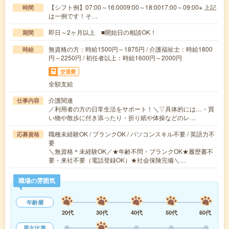
【シフト例】07:00～16:0009:00～18:0017:00～09:00※ 上記
時間
は一例です！そ…
即日～2ヶ月以上 ■開始日の相談OK！
期間
無資格の方：時給1500円～1875円 / 介護福祉士：時給1800
時給
円～2250円 / 初任者以上：時給1600円～2000円
交通費
全額支給
介護関連
仕事内容
／利用者の方の日常生活をサポート！＼▽具体的には…・買
い物や散歩に付き添ったり・折り紙や体操などのレ…
職種未経験OK / ブランクOK / パソコンスキル不要 / 英語力不
応募資格
要
＼無資格＊未経験OK／★年齢不問・ブランクOK★履歴書不
要・来社不要（電話登録OK）★社会保険完備＼…
職場の雰囲気
年齢層
20代
30代
40代
50代
60代
男女比率