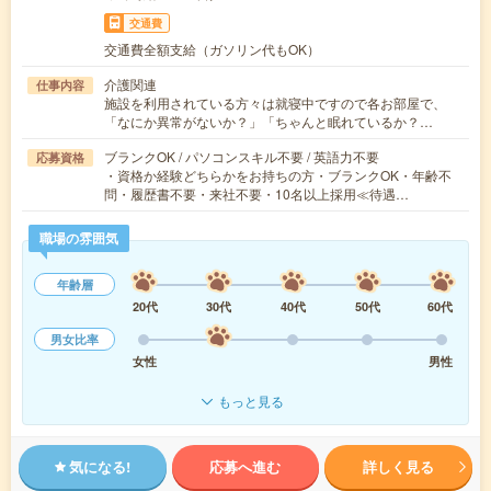
交通費
交通費全額支給（ガソリン代もOK）
介護関連
仕事内容
施設を利用されている方々は就寝中ですので各お部屋で、
「なにか異常がないか？」「ちゃんと眠れているか？…
ブランクOK / パソコンスキル不要 / 英語力不要
応募資格
・資格か経験どちらかをお持ちの方・ブランクOK・年齢不
問・履歴書不要・来社不要・10名以上採用≪待遇…
職場の雰囲気
年齢層
20代
30代
40代
50代
60代
男女比率
女性
男性
もっと見る
気になる!
応募へ進む
詳しく見る