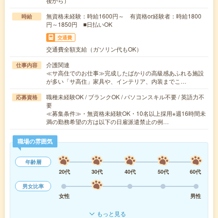
後から）
無資格未経験：時給1600円～ 有資格or経験者：時給1800
時給
円～1850円 ■日払いOK
交通費
交通費全額支給（ガソリン代もOK）
介護関連
仕事内容
≪サ高住でのお仕事≫完成したばかりの高級感あふれる施設
が多い「サ高住」家具や、インテリア、内装までこ…
職種未経験OK / ブランクOK / パソコンスキル不要 / 英語力不
応募資格
要
≪募集条件≫・無資格未経験OK・10名以上採用※週16時間未
満の勤務希望の方は以下の日雇派遣禁止の例…
職場の雰囲気
年齢層
20代
30代
40代
50代
60代
男女比率
女性
男性
もっと見る