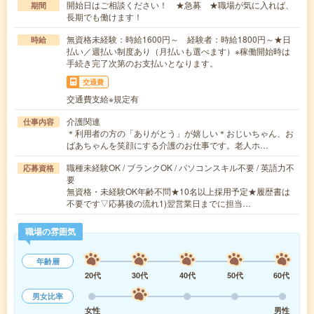
開始日はご相談ください！ ★急募 ★職場が気に入れば、
期間
長期でも働けます！
無資格未経験：時給1600円～ 経験者：時給1800円～★日
時給
払い／週払い制度あり（月払いも選べます）※稼働開始時は
手続き完了次第のお支払いとなります。
交通費
交通費支給※規定有
介護関連
仕事内容
＊利用者の方の「ありがとう」が嬉しい＊おじいちゃん、お
ばあちゃんを笑顔にする介護のお仕事です。老人ホ…
職種未経験OK / ブランクOK / パソコンスキル不要 / 英語力不
応募資格
要
無資格・未経験OK年齢不問★10名以上採用予定★履歴書は
不要です▽応募後の流れ1)翌営業日までに担当…
職場の雰囲気
年齢層
20代
30代
40代
50代
60代
男女比率
女性
男性