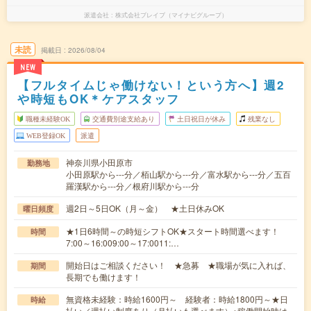
派遣会社
株式会社ブレイブ（マイナビグループ）
未読
掲載日
2026/08/04
NEW
【フルタイムじゃ働けない！という方へ】週2
や時短もOK＊ケアスタッフ
職種未経験OK
交通費別途支給あり
土日祝日が休み
残業なし
WEB登録OK
派遣
神奈川県小田原市
勤務地
小田原駅から---分／栢山駅から---分／富水駅から---分／五百
羅漢駅から---分／根府川駅から---分
週2日～5日OK（月～金） ★土日休みOK
曜日頻度
★1日6時間～の時短シフトOK★スタート時間選べます！
時間
7:00～16:009:00～17:0011:…
開始日はご相談ください！ ★急募 ★職場が気に入れば、
期間
長期でも働けます！
無資格未経験：時給1600円～ 経験者：時給1800円～★日
時給
払い／週払い制度あり（月払いも選べます）※稼働開始時は