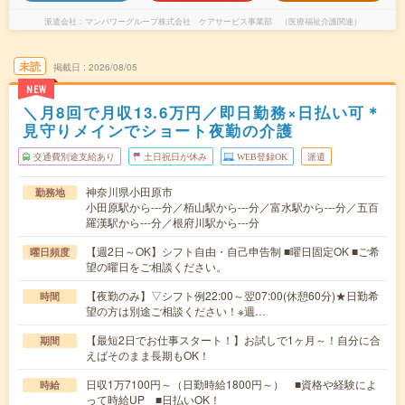
派遣会社
マンパワーグループ株式会社 ケアサービス事業部 （医療福祉介護関連）
未読
掲載日
2026/08/05
NEW
＼月8回で月収13.6万円／即日勤務×日払い可＊
見守りメインでショート夜勤の介護
交通費別途支給あり
土日祝日が休み
WEB登録OK
派遣
神奈川県小田原市
勤務地
小田原駅から---分／栢山駅から---分／富水駅から---分／五百
羅漢駅から---分／根府川駅から---分
【週2日～OK】シフト自由・自己申告制 ■曜日固定OK ■ご希
曜日頻度
望の曜日をご相談ください。
【夜勤のみ】▽シフト例22:00～翌07:00(休憩60分)★日勤希
時間
望の方は別途ご相談ください！※週…
【最短2日でお仕事スタート！】お試しで1ヶ月～！自分に合
期間
えばそのまま長期もOK！
日収1万7100円～（日勤時給1800円～） ■資格や経験によ
時給
って時給UP ■日払いOK！