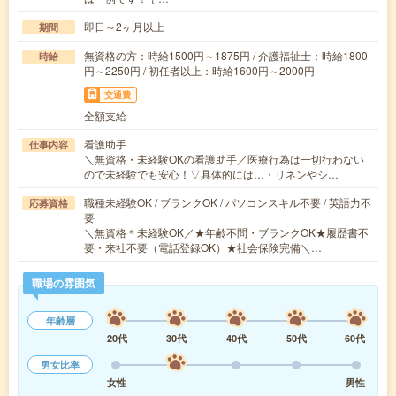
即日～2ヶ月以上
期間
無資格の方：時給1500円～1875円 / 介護福祉士：時給1800
時給
円～2250円 / 初任者以上：時給1600円～2000円
交通費
全額支給
看護助手
仕事内容
＼無資格・未経験OKの看護助手／医療行為は一切行わない
ので未経験でも安心！▽具体的には…・リネンやシ…
職種未経験OK / ブランクOK / パソコンスキル不要 / 英語力不
応募資格
要
＼無資格＊未経験OK／★年齢不問・ブランクOK★履歴書不
要・来社不要（電話登録OK）★社会保険完備＼…
職場の雰囲気
年齢層
20代
30代
40代
50代
60代
男女比率
女性
男性