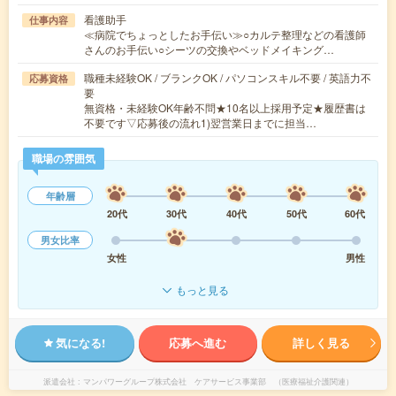
看護助手
仕事内容
≪病院でちょっとしたお手伝い≫○カルテ整理などの看護師
さんのお手伝い○シーツの交換やベッドメイキング…
職種未経験OK / ブランクOK / パソコンスキル不要 / 英語力不
応募資格
要
無資格・未経験OK年齢不問★10名以上採用予定★履歴書は
不要です▽応募後の流れ1)翌営業日までに担当…
職場の雰囲気
年齢層
20代
30代
40代
50代
60代
男女比率
女性
男性
もっと見る
気になる!
応募へ進む
詳しく見る
派遣会社
マンパワーグループ株式会社 ケアサービス事業部 （医療福祉介護関連）