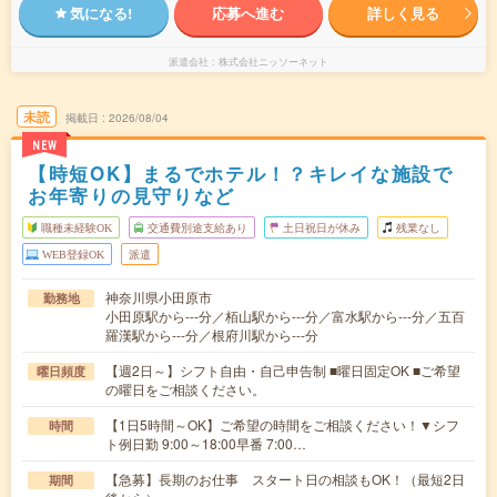
気になる!
応募へ進む
詳しく見る
派遣会社
株式会社ニッソーネット
未読
掲載日
2026/08/04
NEW
【時短OK】まるでホテル！？キレイな施設で
お年寄りの見守りなど
職種未経験OK
交通費別途支給あり
土日祝日が休み
残業なし
WEB登録OK
派遣
神奈川県小田原市
勤務地
小田原駅から---分／栢山駅から---分／富水駅から---分／五百
羅漢駅から---分／根府川駅から---分
【週2日～】シフト自由・自己申告制 ■曜日固定OK ■ご希望
曜日頻度
の曜日をご相談ください。
【1日5時間～OK】ご希望の時間をご相談ください！▼シフ
時間
ト例日勤 9:00～18:00早番 7:00…
【急募】長期のお仕事 スタート日の相談もOK！（最短2日
期間