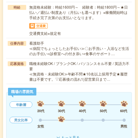
無資格未経験：時給1600円～ 経験者：時給1800円～★日
時給
払い／週払い制度あり（月払いも選べます）※稼働開始時は
手続き完了次第のお支払いとなります。
交通費
交通費支給※規定有
看護助手
仕事内容
≪病院でちょっとしたお手伝い≫〇お手洗い・入浴など生活
のお手伝い○診察室への付き添い○食事のサポート…
職種未経験OK / ブランクOK / パソコンスキル不要 / 英語力不
応募資格
要
≪無資格・未経験OK≫年齢不問★10名以上採用予定★履歴
書は不要です。▽応募後の流れ1)翌営業日まで…
職場の雰囲気
年齢層
20代
30代
40代
50代
60代
男女比率
女性
男性
もっと見る