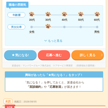
職場の雰囲気
年齢層
20代
30代
40代
50代
60代
男女比率
女性
男性
もっと見る
気になる!
応募へ進む
詳しく見る
派遣会社
マンパワーグループ株式会社 ケアサービス事業部 （医療福祉介護関連）
興味があったら「★気になる！」をタップ！
「気になる！」を押しておくと、派遣会社から
「面談確約」
や
「応募歓迎」
が届きます！
未読
掲載日
2026/08/05
NEW