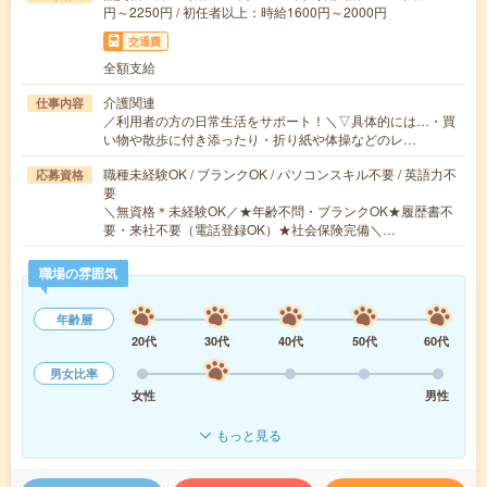
円～2250円 / 初任者以上：時給1600円～2000円
交通費
全額支給
介護関連
仕事内容
／利用者の方の日常生活をサポート！＼▽具体的には…・買
い物や散歩に付き添ったり・折り紙や体操などのレ…
職種未経験OK / ブランクOK / パソコンスキル不要 / 英語力不
応募資格
要
＼無資格＊未経験OK／★年齢不問・ブランクOK★履歴書不
要・来社不要（電話登録OK）★社会保険完備＼…
職場の雰囲気
年齢層
20代
30代
40代
50代
60代
男女比率
女性
男性
もっと見る