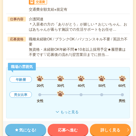
交通費
交通費全額支給※規定有
介護関連
仕事内容
＊入居者の方の「ありがとう」が嬉しい＊おじいちゃん、お
ばあちゃんが暮らす施設での生活サポートをお任せ…
職種未経験OK / ブランクOK / パソコンスキル不要 / 英語力不
応募資格
要
無資格・未経験OK年齢不問★10名以上採用予定★履歴書は
不要です▽応募後の流れ1)翌営業日までに担当…
職場の雰囲気
年齢層
20代
30代
40代
50代
60代
男女比率
女性
男性
もっと見る
気になる!
応募へ進む
詳しく見る