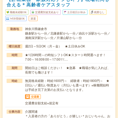
合える＊高齢者ケアスタッフ
職種未経験OK
交通費別途支給あり
土日祝日が休み
残業なし
WEB登録OK
派遣
神奈川県鎌倉市
勤務地
鎌倉駅から---分／北鎌倉駅から---分／由比ケ浜駅から---分／
湘南深沢駅から---分／片瀬山駅から---分
週2日～5日OK（月～金） ★土日休みOK
曜日頻度
★1日6時間～の時短シフトOK★スタート時間選べます！
時間
7:00～16:009:00～17:0011:…
開始日はご相談ください！ ★急募 ★職場が気に入れば、
期間
長期でも働けます！
無資格未経験：時給1600円～ 経験者：時給1800円～ ★
時給
日払い／週払い制度あり（月払いも選べます）※稼働開始時
は手続き完了次第のお支払いとなります。
交通費
交通費全額支給※規定有
介護関連
仕事内容
＊入居者の方の「ありがとう」が嬉しい＊おじいちゃん、お