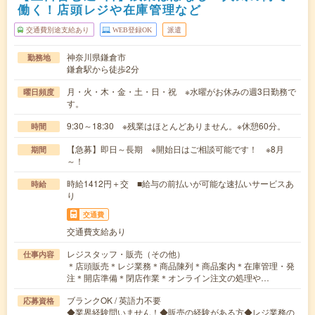
働く！店頭レジや在庫管理など
交通費別途支給あり
WEB登録OK
派遣
神奈川県鎌倉市
勤務地
鎌倉駅から徒歩2分
月・火・木・金・土・日・祝 ※水曜がお休みの週3日勤務で
曜日頻度
す。
9:30～18:30 ※残業はほとんどありません。※休憩60分。
時間
【急募】即日～長期 ※開始日はご相談可能です！ ※8月
期間
～！
時給1412円＋交 ■給与の前払いが可能な速払いサービスあ
時給
り
交通費
交通費支給あり
レジスタッフ・販売（その他）
仕事内容
＊店頭販売＊レジ業務＊商品陳列＊商品案内＊在庫管理・発
注＊開店準備＊閉店作業＊オンライン注文の処理や…
ブランクOK / 英語力不要
応募資格
◆業界経験問いません！◆販売の経験がある方◆レジ業務の