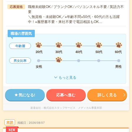
職種未経験OK / ブランクOK / パソコンスキル不要 / 英語力不
応募資格
要
＼無資格・未経験OK／※年齢不問※50代・60代の方も活躍
中！※履歴書不要・来社不要で電話相談もOK…
職場の雰囲気
年齢層
20代
30代
40代
50代
60代
男女比率
女性
男性
もっと見る
気になる!
応募へ進む
詳しく見る
派遣会社
株式会社スタッフサービス メディカル事業本部
未読
掲載日
2026/08/07
NEW