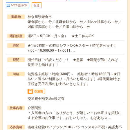
WEB登録OK
派遣
神奈川県鎌倉市
勤務地
鎌倉駅から---分／北鎌倉駅から---分／由比ケ浜駅から---分／
湘南深沢駅から---分／片瀬山駅から---分
週2日～5日OK（月～金） ★土日休みOK
曜日頻度
★1日6時間～の時短シフトOK★スタート時間選べます！
時間
7:00～16:009:00～17:0011:…
開始日はご相談ください！ ★急募 ★職場が気に入れば、
期間
長期でも働けます！
無資格未経験：時給1600円～ 経験者：時給1800円～★日
時給
払い／週払い制度あり（月払いも選べます）※稼働開始時は
手続き完了次第のお支払いとなります。
交通費
交通費全額支給※規定有
介護関連
仕事内容
＊入居者の方の「ありがとう」が嬉しい＊お年寄りを笑顔に
する介護のお仕事です。おじいちゃん、おばあちゃ…
職種未経験OK / ブランクOK / パソコンスキル不要 / 英語力不
応募資格