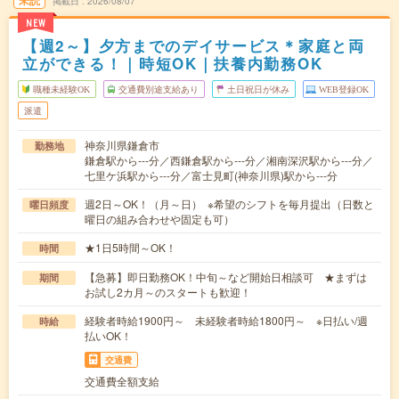
未読
掲載日
2026/08/07
NEW
【週2～】夕方までのデイサービス＊家庭と両
立ができる！｜時短OK｜扶養内勤務OK
職種未経験OK
交通費別途支給あり
土日祝日が休み
WEB登録OK
派遣
神奈川県鎌倉市
勤務地
鎌倉駅から---分／西鎌倉駅から---分／湘南深沢駅から---分／
七里ケ浜駅から---分／富士見町(神奈川県)駅から---分
週2日～OK！（月～日） ※希望のシフトを毎月提出（日数と
曜日頻度
曜日の組み合わせや固定も可）
★1日5時間～OK！
時間
【急募】即日勤務OK！中旬～など開始日相談可 ★まずは
期間
お試し2カ月～のスタートも歓迎！
経験者時給1900円～ 未経験者時給1800円～ ※日払い/週
時給
払いOK！
交通費
交通費全額支給