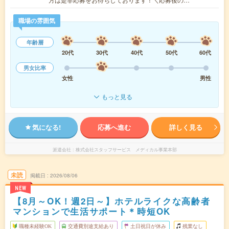
職場の雰囲気
年齢層
20代
30代
40代
50代
60代
男女比率
女性
男性
もっと見る
気になる!
応募へ進む
詳しく見る
派遣会社
株式会社スタッフサービス メディカル事業本部
未読
掲載日
2026/08/06
NEW
【8月～OK！週2日～】ホテルライクな高齢者
マンションで生活サポート＊時短OK
職種未経験OK
交通費別途支給あり
土日祝日が休み
残業なし