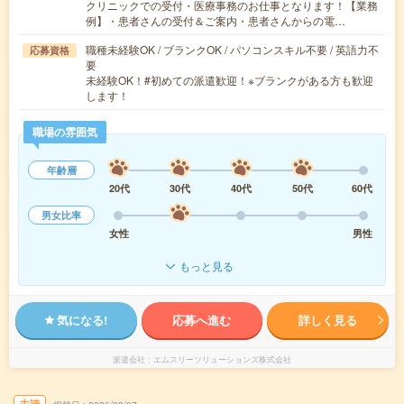
クリニックでの受付・医療事務のお仕事となります！【業務
例】・患者さんの受付＆ご案内・患者さんからの電…
職種未経験OK / ブランクOK / パソコンスキル不要 / 英語力不
応募資格
要
未経験OK！#初めての派遣歓迎！※ブランクがある方も歓迎
します！
職場の雰囲気
年齢層
20代
30代
40代
50代
60代
男女比率
女性
男性
もっと見る
気になる!
応募へ進む
詳しく見る
派遣会社
エムスリーソリューションズ株式会社