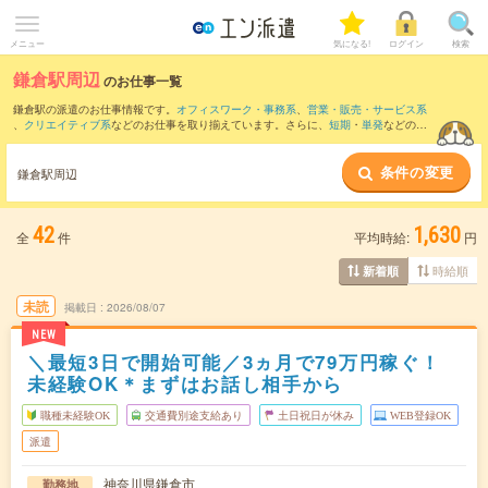
メニュー
気になる!
ログイン
検索
鎌倉駅周辺
のお仕事一覧
鎌倉駅の派遣のお仕事情報です。
オフィスワーク・事務系
、
営業・販売・サービス系
、
クリエイティブ系
などのお仕事を取り揃えています。さらに、
短期
・
単発
などの期
間や、
職種未経験OK
などのこだわり条件で絞り込んでいただけます。
条件の変更
また、
湘南台駅
・
辻堂駅
・
藤沢駅
・
大船駅
・
戸塚駅
など近隣駅のお仕事もご確認いた
鎌倉駅周辺
だけます。
42
1,630
全
件
平均時給:
円
時給順
新着順
未読
掲載日
2026/08/07
NEW
＼最短3日で開始可能／3ヵ月で79万円稼ぐ！
未経験OK＊まずはお話し相手から
職種未経験OK
交通費別途支給あり
土日祝日が休み
WEB登録OK
派遣
神奈川県鎌倉市
勤務地