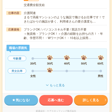
交通費全額支給
介護関連
仕事内容
まるで高級マンションのような施設で働けるお仕事です！で
きたばかりの施設が多く、利用者さんの要介護度も…
ブランクOK / パソコンスキル不要 / 英語力不要
応募資格
＜無資格・ブランクOK！＞介護の経験をお持ちの方！・年
齢、学歴不問！・WワークOK！・10名以上採用…
職場の雰囲気
年齢層
20代
30代
40代
50代
60代
男女比率
女性
男性
もっと見る
気になる!
応募へ進む
詳しく見る
派遣会社
ケアスタッフィング株式会社