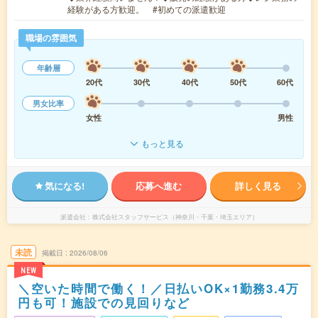
経験がある方歓迎。 #初めての派遣歓迎
職場の雰囲気
年齢層
20代
30代
40代
50代
60代
男女比率
女性
男性
もっと見る
気になる!
応募へ進む
詳しく見る
派遣会社
株式会社スタッフサービス（神奈川・千葉・埼玉エリア）
未読
掲載日
2026/08/06
NEW
＼空いた時間で働く！／日払いOK×1勤務3.4万
円も可！施設での見回りなど