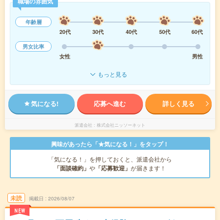
職場の雰囲気
年齢層
20代
30代
40代
50代
60代
男女比率
女性
男性
もっと見る
気になる!
応募へ進む
詳しく見る
派遣会社
株式会社ニッソーネット
興味があったら「★気になる！」をタップ！
「気になる！」を押しておくと、派遣会社から
「面談確約」
や
「応募歓迎」
が届きます！
未読
掲載日
2026/08/07
NEW