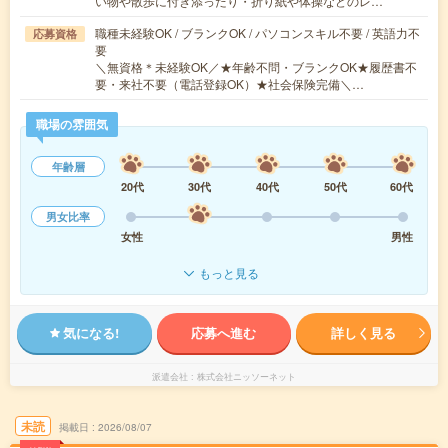
い物や散歩に付き添ったり・折り紙や体操などのレ…
職種未経験OK / ブランクOK / パソコンスキル不要 / 英語力不
応募資格
要
＼無資格＊未経験OK／★年齢不問・ブランクOK★履歴書不
要・来社不要（電話登録OK）★社会保険完備＼…
職場の雰囲気
年齢層
20代
30代
40代
50代
60代
男女比率
女性
男性
もっと見る
気になる!
応募へ進む
詳しく見る
派遣会社
株式会社ニッソーネット
未読
掲載日
2026/08/07