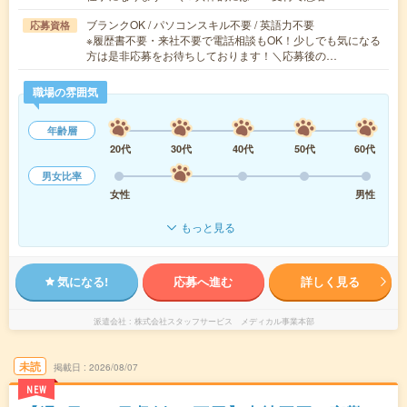
ブランクOK / パソコンスキル不要 / 英語力不要
応募資格
※履歴書不要・来社不要で電話相談もOK！少しでも気になる
方は是非応募をお待ちしております！＼応募後の…
職場の雰囲気
年齢層
20代
30代
40代
50代
60代
男女比率
女性
男性
もっと見る
気になる!
応募へ進む
詳しく見る
派遣会社
株式会社スタッフサービス メディカル事業本部
未読
掲載日
2026/08/07
NEW