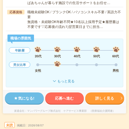
ばあちゃんが暮らす施設での生活サポートをお任せ…
職種未経験OK / ブランクOK / パソコンスキル不要 / 英語力不
応募資格
要
無資格・未経験OK年齢不問★10名以上採用予定★履歴書は
不要です▽応募後の流れ1)翌営業日までに担当…
職場の雰囲気
年齢層
20代
30代
40代
50代
60代
男女比率
女性
男性
もっと見る
気になる!
応募へ進む
詳しく見る
派遣会社
マンパワーグループ株式会社 ケアサービス事業部 （医療福祉介護関連）
未読
掲載日
2026/08/07