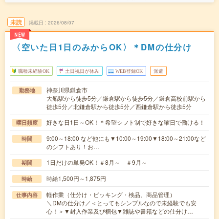
未読
掲載日
2026/08/07
NEW
〈空いた日1日のみからOK〉＊DMの仕分け
職種未経験OK
土日祝日が休み
WEB登録OK
派遣
神奈川県鎌倉市
勤務地
大船駅から徒歩5分／鎌倉駅から徒歩5分／鎌倉高校前駅から
徒歩5分／北鎌倉駅から徒歩5分／西鎌倉駅から徒歩5分
好きな日1日～OK！＊希望シフト制で好きな曜日で働ける！
曜日頻度
9:00～18:00 など他にも▼10:00～19:00▼18:00～21:00など
時間
のシフトあり！お…
1日だけの単発OK！＃8月～ ＃9月～
期間
時給1,500円～1,875円
時給
軽作業（仕分け・ピッキング・検品、商品管理）
仕事内容
＼DMの仕分け／＜とってもシンプルなので未経験でも安
心！＞▼封入作業及び梱包▼雑誌や書籍などの仕分け…