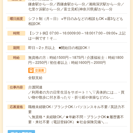
鎌倉駅から---分／西鎌倉駅から---分／湘南深沢駅から---分／
七里ケ浜駅から---分／富士見町(神奈川県)駅から---分
シフト制（月～日） ※平日のみなどの相談もOK ※週3なども
曜日頻度
相談OK
【シフト例】07:00～16:0009:00～18:0017:00～09:00※ 上記
時間
は一例です！そ…
即日～2ヶ月以上 ■開始日の相談OK！
期間
無資格の方：時給1500円～1875円 / 介護福祉士：時給1800
時給
円～2250円 / 初任者以上：時給1600円～2000円
交通費
全額支給
介護関連
仕事内容
／利用者の方の日常生活をサポート！＼▽具体的には…・買
い物や散歩に付き添ったり・折り紙や体操などのレ…
職種未経験OK / ブランクOK / パソコンスキル不要 / 英語力不
応募資格
要
＼無資格＊未経験OK／★年齢不問・ブランクOK★履歴書不
要・来社不要（電話登録OK）★社会保険完備＼…