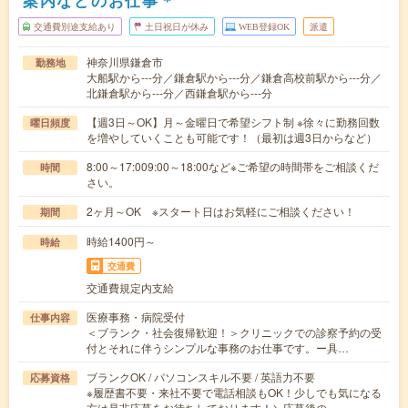
案内などのお仕事＊
交通費別途支給あり
土日祝日が休み
WEB登録OK
派遣
神奈川県鎌倉市
勤務地
大船駅から---分／鎌倉駅から---分／鎌倉高校前駅から---分／
北鎌倉駅から---分／西鎌倉駅から---分
【週3日～OK】月～金曜日で希望シフト制 ※徐々に勤務回数
曜日頻度
を増やしていくことも可能です！（最初は週3日からなど）
8:00～17:009:00～18:00など※ご希望の時間帯をご相談くだ
時間
さい。
2ヶ月～OK ※スタート日はお気軽にご相談ください！
期間
時給1400円～
時給
交通費
交通費規定内支給
医療事務・病院受付
仕事内容
＜ブランク・社会復帰歓迎！＞クリニックでの診察予約の受
付とそれに伴うシンプルな事務のお仕事です。ー具…
ブランクOK / パソコンスキル不要 / 英語力不要
応募資格
※履歴書不要・来社不要で電話相談もOK！少しでも気になる
方は是非応募をお待ちしております！＼応募後の…