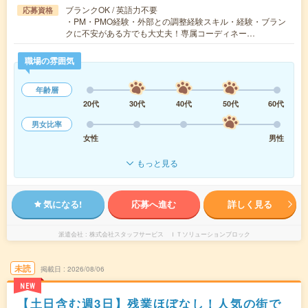
ブランクOK / 英語力不要
応募資格
・PM・PMO経験・外部との調整経験スキル・経験・ブラン
クに不安がある方でも大丈夫！専属コーディネー…
職場の雰囲気
年齢層
20代
30代
40代
50代
60代
男女比率
女性
男性
もっと見る
気になる!
応募へ進む
詳しく見る
派遣会社
株式会社スタッフサービス ＩＴソリューションブロック
未読
掲載日
2026/08/06
NEW
【土日含む週3日】残業ほぼなし！人気の街で