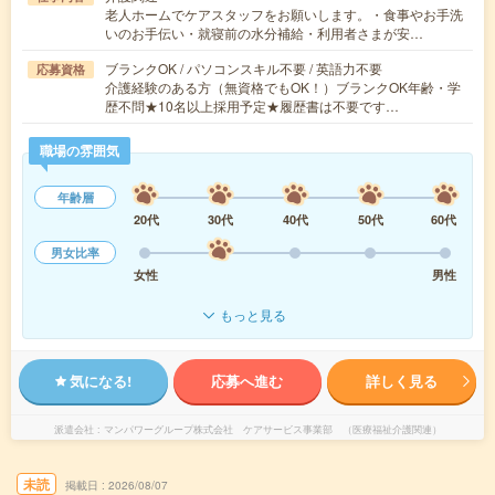
老人ホームでケアスタッフをお願いします。・食事やお手洗
いのお手伝い・就寝前の水分補給・利用者さまが安…
ブランクOK / パソコンスキル不要 / 英語力不要
応募資格
介護経験のある方（無資格でもOK！）ブランクOK年齢・学
歴不問★10名以上採用予定★履歴書は不要です…
職場の雰囲気
年齢層
20代
30代
40代
50代
60代
男女比率
女性
男性
もっと見る
気になる!
応募へ進む
詳しく見る
派遣会社
マンパワーグループ株式会社 ケアサービス事業部 （医療福祉介護関連）
未読
掲載日
2026/08/07