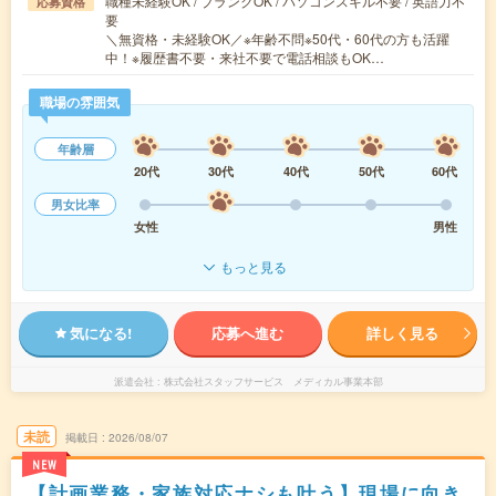
職種未経験OK / ブランクOK / パソコンスキル不要 / 英語力不
応募資格
要
＼無資格・未経験OK／※年齢不問※50代・60代の方も活躍
中！※履歴書不要・来社不要で電話相談もOK…
職場の雰囲気
年齢層
20代
30代
40代
50代
60代
男女比率
女性
男性
もっと見る
気になる!
応募へ進む
詳しく見る
派遣会社
株式会社スタッフサービス メディカル事業本部
未読
掲載日
2026/08/07
NEW
【計画業務・家族対応ナシも叶う】現場に向き