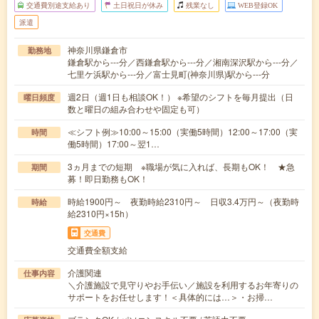
交通費別途支給あり
土日祝日が休み
残業なし
WEB登録OK
派遣
神奈川県鎌倉市
勤務地
鎌倉駅から---分／西鎌倉駅から---分／湘南深沢駅から---分／
七里ケ浜駅から---分／富士見町(神奈川県)駅から---分
週2日（週1日も相談OK！） ※希望のシフトを毎月提出（日
曜日頻度
数と曜日の組み合わせや固定も可）
≪シフト例≫10:00～15:00（実働5時間）12:00～17:00（実
時間
働5時間）17:00～翌1…
3ヵ月までの短期 ※職場が気に入れば、長期もOK！ ★急
期間
募！即日勤務もOK！
時給1900円～ 夜勤時給2310円～ 日収3.4万円～（夜勤時
時給
給2310円×15h）
交通費
交通費全額支給
介護関連
仕事内容
＼介護施設で見守りやお手伝い／施設を利用するお年寄りの
サポートをお任せします！＜具体的には…＞・お掃…