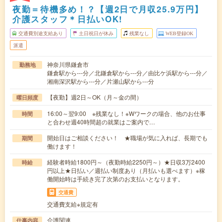
夜勤＝待機多め！？【週2日で月収25.9万円】
介護スタッフ＊日払いOK!
交通費別途支給あり
土日祝日が休み
残業なし
WEB登録OK
派遣
神奈川県鎌倉市
勤務地
鎌倉駅から---分／北鎌倉駅から---分／由比ケ浜駅から---分／
湘南深沢駅から---分／片瀬山駅から---分
【夜勤】週2日～OK（月～金の間）
曜日頻度
16:00～翌9:00 ※残業なし！※Wワークの場合、他のお仕事
時間
と合わせ週40時間超の就業はご案内で…
開始日はご相談ください！ ★職場が気に入れば、長期でも
期間
働けます！
経験者時給1800円～（夜勤時給2250円～）★日収3万2400
時給
円以上★日払い／週払い制度あり（月払いも選べます）※稼
働開始時は手続き完了次第のお支払いとなります。
交通費
交通費支給※規定有
介護関連
仕事内容