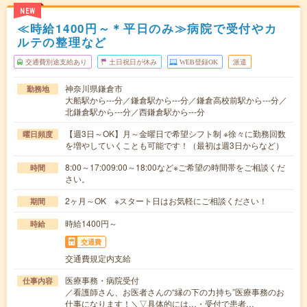
NEW
≪時給1400円～＊平日のみ≫病院で受付やカ
ルテの整理など
交通費別途支給あり
土日祝日が休み
WEB登録OK
派遣
神奈川県鎌倉市
勤務地
大船駅から---分／鎌倉駅から---分／鎌倉高校前駅から---分／
北鎌倉駅から---分／西鎌倉駅から---分
【週3日～OK】月～金曜日で希望シフト制 ※徐々に勤務回数
曜日頻度
を増やしていくことも可能です！（最初は週3日からなど）
8:00～17:009:00～18:00など※ご希望の時間帯をご相談くだ
時間
さい。
2ヶ月～OK ※スタート日はお気軽にご相談ください！
期間
時給1400円～
時給
交通費
交通費規定内支給
医療事務・病院受付
仕事内容
／看護師さん、お医者さんの“縁の下の力持ち”医療事務のお
仕事になります！＼▽具体的には…・受付で患者…