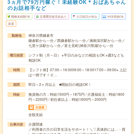
3ヵ月で79万円稼ぐ！未経験OK＊おばあちゃん
のお話相手など
職種未経験OK
交通費別途支給あり
土日祝日が休み
WEB登録OK
派遣
神奈川県鎌倉市
勤務地
鎌倉駅から---分／西鎌倉駅から---分／湘南深沢駅から---分／
七里ケ浜駅から---分／富士見町(神奈川県)駅から---分
シフト制（月～日） ※平日のみなどの相談もOK ※週3なども
曜日頻度
相談OK
【シフト例】07:00～16:0009:00～18:0017:00～09:00※ 上記
時間
は一例です！そ…
即日～2ヶ月以上 ■開始日の相談OK！
期間
無資格の方：時給1500円～1875円 / 介護福祉士：時給1800
時給
円～2250円 / 初任者以上：時給1600円～2000円
交通費
全額支給
介護関連
仕事内容
／利用者の方の日常生活をサポート！＼▽具体的には…・買