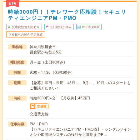
NEW
時給3000円！！テレワーク応相談！セキュリ
ティエンジニアPM・PMO
交通費別途支給あり
土日祝日が休み
WEB登録OK
正社員への紹介予定派遣
神奈川県鎌倉市
勤務地
鎌倉駅から徒歩5分
月～金（土日祝休み）
曜日頻度
9:00～17:30（休憩:60分）
時間
【急募】即日～長期 ※8月～、9月～、10月～のスタートも
期間
ご相談ください！
時給3000円+交 【月収例】45万円
時給
交通費
交通費支給
PM・PMO
仕事内容
【セキュリティエンジニア PM・PMO職】・シングルサイン
オンやID管理システムの設計から運用までP…