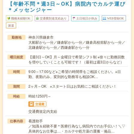
【年齢不問＊週3日～OK】病院内でカルテ運び
＊メッセンジャー
職種未経験OK
交通費別途支給あり
土日祝日が休み
WEB登録OK
派遣
神奈川県鎌倉市
勤務地
大船駅から---分／鎌倉駅から---分／鎌倉高校前駅から---分／
北鎌倉駅から---分／西鎌倉駅から---分
【週3日～OK】月～金曜日で希望シフト制 ※徐々に勤務回数
曜日頻度
を増やしていくことも可能です！（最初は週3日からなど）
9:00～17:00など※ご希望の時間帯をご相談ください。※日
時間
勤、夜勤のみ、変則的な勤務等も相談OK…
2ヶ月～OK ※スタート日はお気軽にご相談ください！
期間
時給1250円～
時給
交通費
交通費規定内支給
看護助手
仕事内容
／知識＆経験不要＊医療行為なし病院内でのお手伝い！＼▽
具体的なお仕事は…・カルテや処方薬の運搬・備品…