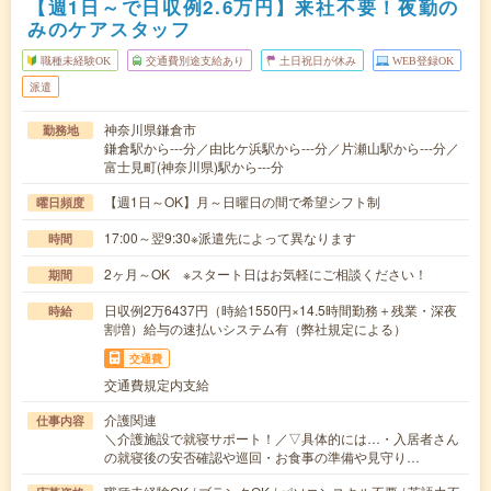
【週1日～で日収例2.6万円】来社不要！夜勤の
みのケアスタッフ
職種未経験OK
交通費別途支給あり
土日祝日が休み
WEB登録OK
派遣
神奈川県鎌倉市
勤務地
鎌倉駅から---分／由比ケ浜駅から---分／片瀬山駅から---分／
富士見町(神奈川県)駅から---分
【週1日～OK】月～日曜日の間で希望シフト制
曜日頻度
17:00～翌9:30※派遣先によって異なります
時間
2ヶ月～OK ※スタート日はお気軽にご相談ください！
期間
日収例2万6437円（時給1550円×14.5時間勤務＋残業・深夜
時給
割増）給与の速払いシステム有（弊社規定による）
交通費
交通費規定内支給
介護関連
仕事内容
＼介護施設で就寝サポート！／▽具体的には…・入居者さん
の就寝後の安否確認や巡回・お食事の準備や見守り…