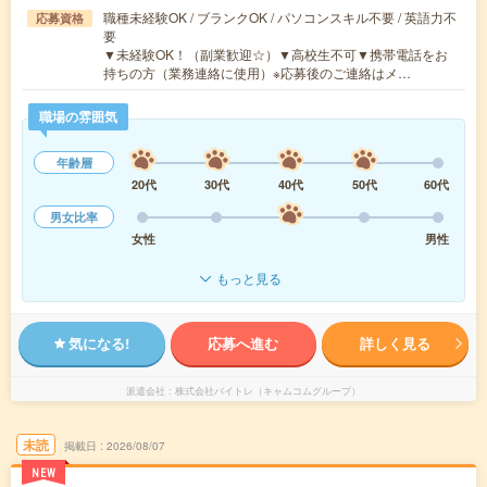
職種未経験OK / ブランクOK / パソコンスキル不要 / 英語力不
応募資格
要
▼未経験OK！（副業歓迎☆）▼高校生不可▼携帯電話をお
持ちの方（業務連絡に使用）※応募後のご連絡はメ…
職場の雰囲気
年齢層
20代
30代
40代
50代
60代
男女比率
女性
男性
もっと見る
気になる!
応募へ進む
詳しく見る
派遣会社
株式会社バイトレ（キャムコムグループ）
未読
掲載日
2026/08/07
NEW