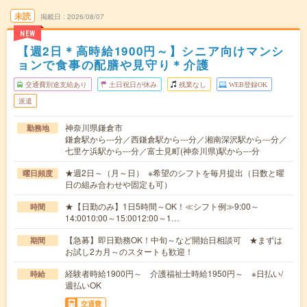
未読
掲載日
2026/08/07
NEW
【週2日＊高時給1900円～】シニア向けマンシ
ョンで食事の配膳や見守り＊介護
交通費別途支給あり
土日祝日が休み
残業なし
WEB登録OK
派遣
神奈川県鎌倉市
勤務地
鎌倉駅から---分／西鎌倉駅から---分／湘南深沢駅から---分／
七里ケ浜駅から---分／富士見町(神奈川県)駅から---分
★週2日～（月～日） ※希望のシフトを毎月提出（日数と曜
曜日頻度
日の組み合わせや固定も可）
★【日勤のみ】1日5時間～OK！≪シフト例≫9:00～
時間
14:0010:00～15:0012:00～1…
【急募】即日勤務OK！中旬～など開始日相談可 ★まずは
期間
お試し2カ月～のスタートも歓迎！
経験者時給1900円～ 介護福祉士時給1950円～ ※日払い/
時給
週払いOK
交通費