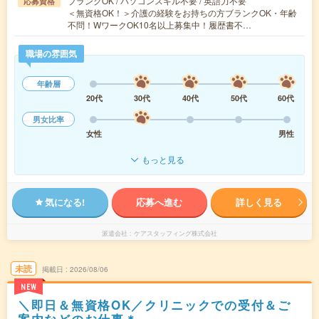
ブランクOK / パソコンスキル不要 / 英語力不要
応募資格
＜無資格OK！＞介護の経験をお持ちの方ブランクOK・年齢
不問！WワークOK10名以上募集中！履歴書不…
職場の雰囲気
年齢層
20代
30代
40代
50代
60代
男女比率
女性
男性
もっと見る
気になる!
応募へ進む
詳しく見る
派遣会社
ケアスタッフィング株式会社
未読
掲載日
2026/08/06
NEW
＼即日＆無資格OK／クリニックでの受付＆ご