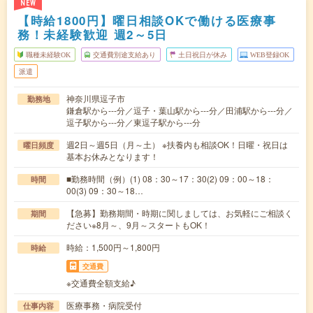
NEW
【時給1800円】曜日相談OKで働ける医療事
務！未経験歓迎 週2～5日
職種未経験OK
交通費別途支給あり
土日祝日が休み
WEB登録OK
派遣
神奈川県逗子市
勤務地
鎌倉駅から---分／逗子・葉山駅から---分／田浦駅から---分／
逗子駅から---分／東逗子駅から---分
週2日～週5日（月～土） ※扶養内も相談OK！日曜・祝日は
曜日頻度
基本お休みとなります！
■勤務時間（例）(1) 08：30～17：30(2) 09：00～18：
時間
00(3) 09：30～18…
【急募】勤務期間・時期に関しましては、お気軽にご相談く
期間
ださい※8月～、9月～スタートもOK！
時給：1,500円～1,800円
時給
交通費
※交通費全額支給♪
医療事務・病院受付
仕事内容