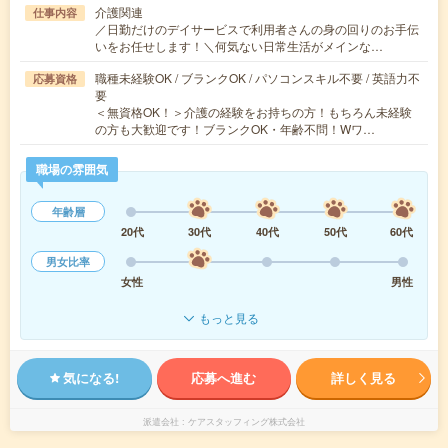
介護関連
仕事内容
／日勤だけのデイサービスで利用者さんの身の回りのお手伝
いをお任せします！＼何気ない日常生活がメインな…
職種未経験OK / ブランクOK / パソコンスキル不要 / 英語力不
応募資格
要
＜無資格OK！＞介護の経験をお持ちの方！もちろん未経験
の方も大歓迎です！ブランクOK・年齢不問！Wワ…
職場の雰囲気
年齢層
20代
30代
40代
50代
60代
男女比率
女性
男性
もっと見る
気になる!
応募へ進む
詳しく見る
派遣会社
ケアスタッフィング株式会社