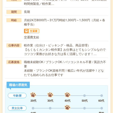
時間例製造／軽作業…
長期
期間
月給24万8000円～31万円時給1,300円～1,500円（月給＋各
時給
種手当）
交通費
交通費支給
軽作業（仕分け・ピッキング・検品、商品管理）
仕事内容
【もくもくカンタン軽作業】お仕事はとてもシンプルなので
コツコツ業務がお好きな方は長く活躍しています！…
職種未経験OK / ブランクOK / パソコンスキル不要 / 英語力不
応募資格
要
未経験・ブランクOK資格不問！幅広い年代が活躍中！どな
たでも始められるお仕事です
職場の雰囲気
年齢層
20代
30代
40代
50代
60代
男女比率