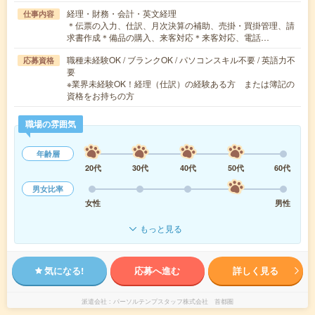
経理・財務・会計・英文経理
仕事内容
＊伝票の入力、仕訳、月次決算の補助、売掛・買掛管理、請
求書作成＊備品の購入、来客対応＊来客対応、電話…
職種未経験OK / ブランクOK / パソコンスキル不要 / 英語力不
応募資格
要
※業界未経験OK！経理（仕訳）の経験ある方 または簿記の
資格をお持ちの方
職場の雰囲気
年齢層
20代
30代
40代
50代
60代
男女比率
女性
男性
もっと見る
気になる!
応募へ進む
詳しく見る
派遣会社
パーソルテンプスタッフ株式会社 首都圏