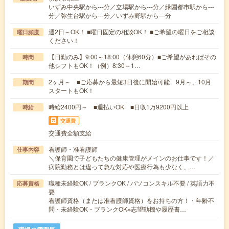
いずみ中央駅から---分／立場駅から---分／緑園都市駅から---
分／弥生台駅から---分／いずみ野駅から---分
週2日～OK！ ■曜日固定の相談OK！ ■ご希望の曜日をご相談
曜日頻度
ください！
【日勤のみ】9:00～18:00（休憩60分）■ご希望があればその
時間
他シフトもOK！（例）8:30～1…
2ヶ月～ ■ご応募から最短3日後に開始可能 9月～、10月
期間
スタートもOK！
時給2400円～ ■週払いOK ■日収1万9200円以上
時給
交通費
交通費全額支給
看護師・准看護師
仕事内容
＼保育園で子どもたちの健康管理がメインのお仕事です！／
病院勤務とは違って急な対応や医療行為も少なく、…
職種未経験OK / ブランクOK / パソコンスキル不要 / 英語力不
応募資格
要
看護師資格（または准看護師資格）をお持ちの方！・年齢不
問・未経験OK・ブランクOK※志望動機や履歴書…