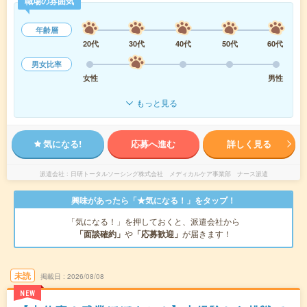
職場の雰囲気
年齢層
20代
30代
40代
50代
60代
男女比率
女性
男性
もっと見る
気になる!
応募へ進む
詳しく見る
派遣会社
日研トータルソーシング株式会社 メディカルケア事業部 ナース派遣
興味があったら「★気になる！」をタップ！
「気になる！」を押しておくと、派遣会社から
「面談確約」
や
「応募歓迎」
が届きます！
未読
掲載日
2026/08/08
NEW