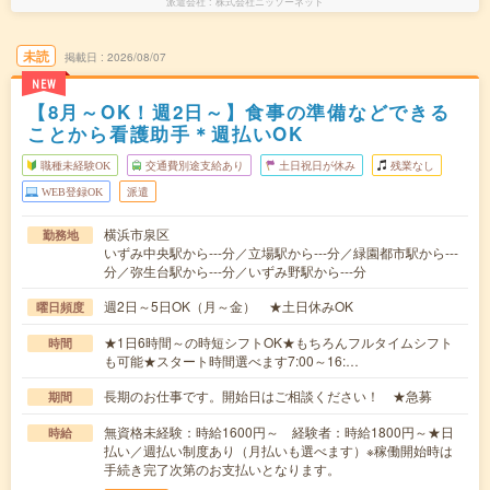
派遣会社
株式会社ニッソーネット
未読
掲載日
2026/08/07
NEW
【8月～OK！週2日～】食事の準備などできる
ことから看護助手＊週払いOK
職種未経験OK
交通費別途支給あり
土日祝日が休み
残業なし
WEB登録OK
派遣
横浜市泉区
勤務地
いずみ中央駅から---分／立場駅から---分／緑園都市駅から---
分／弥生台駅から---分／いずみ野駅から---分
週2日～5日OK（月～金） ★土日休みOK
曜日頻度
★1日6時間～の時短シフトOK★もちろんフルタイムシフト
時間
も可能★スタート時間選べます7:00～16:…
長期のお仕事です。開始日はご相談ください！ ★急募
期間
無資格未経験：時給1600円～ 経験者：時給1800円～★日
時給
払い／週払い制度あり（月払いも選べます）※稼働開始時は
手続き完了次第のお支払いとなります。