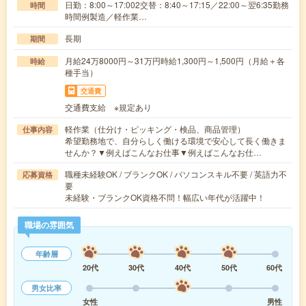
日勤：8:00～17:002交替：8:40～17:15／22:00～翌6:35勤務
時間
時間例製造／軽作業…
長期
期間
月給24万8000円～31万円時給1,300円～1,500円（月給＋各
時給
種手当）
交通費
交通費支給 ※規定あり
軽作業（仕分け・ピッキング・検品、商品管理）
仕事内容
希望勤務地で、自分らしく働ける環境で安心して長く働きま
せんか？▼例えばこんなお仕事▼例えばこんなお仕…
職種未経験OK / ブランクOK / パソコンスキル不要 / 英語力不
応募資格
要
未経験・ブランクOK資格不問！幅広い年代が活躍中！
職場の雰囲気
年齢層
20代
30代
40代
50代
60代
男女比率
女性
男性