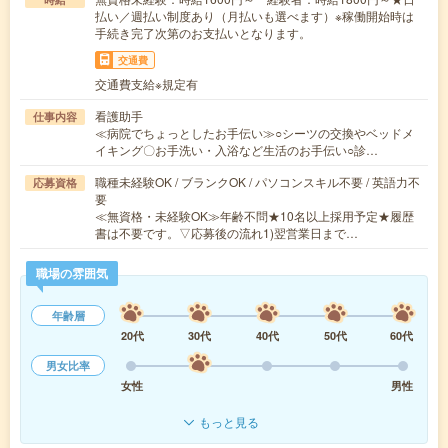
払い／週払い制度あり（月払いも選べます）※稼働開始時は
手続き完了次第のお支払いとなります。
交通費
交通費支給※規定有
看護助手
仕事内容
≪病院でちょっとしたお手伝い≫○シーツの交換やベッドメ
イキング〇お手洗い・入浴など生活のお手伝い○診…
職種未経験OK / ブランクOK / パソコンスキル不要 / 英語力不
応募資格
要
≪無資格・未経験OK≫年齢不問★10名以上採用予定★履歴
書は不要です。▽応募後の流れ1)翌営業日まで…
職場の雰囲気
年齢層
20代
30代
40代
50代
60代
男女比率
女性
男性
もっと見る