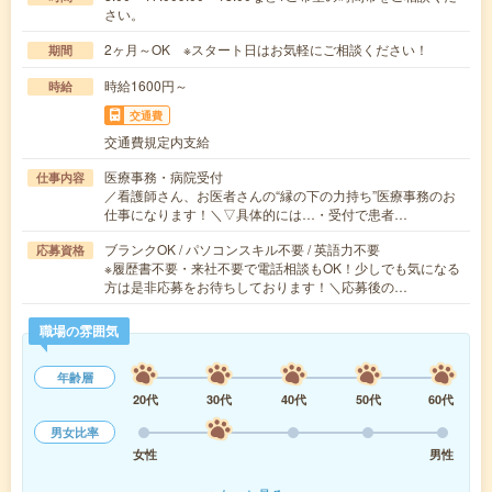
さい。
2ヶ月～OK ※スタート日はお気軽にご相談ください！
期間
時給1600円～
時給
交通費
交通費規定内支給
医療事務・病院受付
仕事内容
／看護師さん、お医者さんの“縁の下の力持ち”医療事務のお
仕事になります！＼▽具体的には…・受付で患者…
ブランクOK / パソコンスキル不要 / 英語力不要
応募資格
※履歴書不要・来社不要で電話相談もOK！少しでも気になる
方は是非応募をお待ちしております！＼応募後の…
職場の雰囲気
年齢層
20代
30代
40代
50代
60代
男女比率
女性
男性