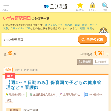
メニュー
気になる!
ログイン
検索
いずみ野駅周辺
のお仕事一覧
いずみ野駅の派遣のお仕事情報です。
オフィスワーク・事務系
、
営業・販売・サービ
ス系
、
クリエイティブ系
などのお仕事を取り揃えています。さらに、
短期
・
単発
など
の期間や、
職種未経験OK
などのこだわり条件で絞り込んでいただけます。
条件の変更
また、
海老名(相鉄・小田急)駅
・
湘南台駅
・
辻堂駅
・
藤沢駅
・
大船駅
など近隣駅のお仕
いずみ野駅周辺
事もご確認いただけます。
45
1,591
全
件
平均時給:
円
時給順
新着順
未読
掲載日
2026/08/08
NEW
【週2～＊日勤のみ】保育園で子どもの健康管
理など＊看護師
職種未経験OK
交通費別途支給あり
土日祝日が休み
WEB登録OK
派遣
横浜市泉区
勤務地