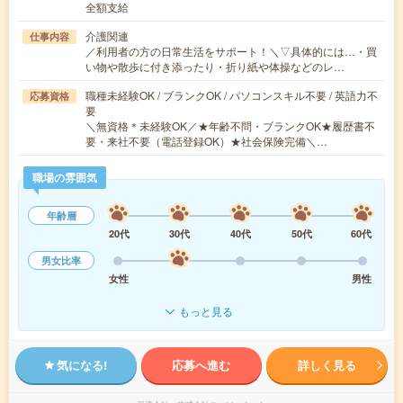
全額支給
介護関連
仕事内容
／利用者の方の日常生活をサポート！＼▽具体的には…・買
い物や散歩に付き添ったり・折り紙や体操などのレ…
職種未経験OK / ブランクOK / パソコンスキル不要 / 英語力不
応募資格
要
＼無資格＊未経験OK／★年齢不問・ブランクOK★履歴書不
要・来社不要（電話登録OK）★社会保険完備＼…
職場の雰囲気
年齢層
20代
30代
40代
50代
60代
男女比率
女性
男性
もっと見る
気になる!
応募へ進む
詳しく見る