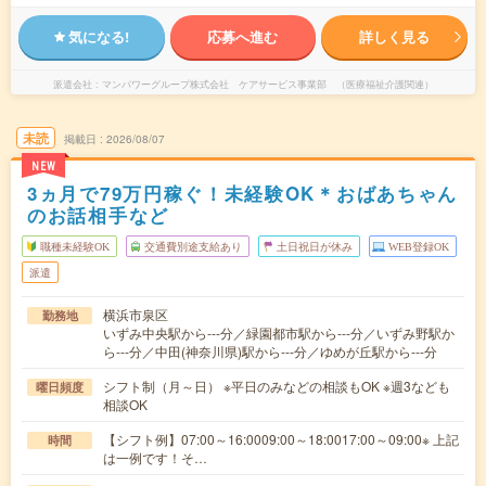
気になる!
応募へ進む
詳しく見る
派遣会社
マンパワーグループ株式会社 ケアサービス事業部 （医療福祉介護関連）
未読
掲載日
2026/08/07
NEW
3ヵ月で79万円稼ぐ！未経験OK＊おばあちゃん
のお話相手など
職種未経験OK
交通費別途支給あり
土日祝日が休み
WEB登録OK
派遣
横浜市泉区
勤務地
いずみ中央駅から---分／緑園都市駅から---分／いずみ野駅か
ら---分／中田(神奈川県)駅から---分／ゆめが丘駅から---分
シフト制（月～日） ※平日のみなどの相談もOK ※週3なども
曜日頻度
相談OK
【シフト例】07:00～16:0009:00～18:0017:00～09:00※ 上記
時間
は一例です！そ…