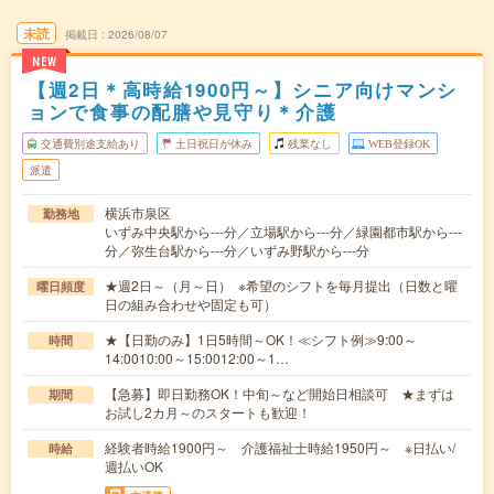
未読
掲載日
2026/08/07
NEW
【週2日＊高時給1900円～】シニア向けマンシ
ョンで食事の配膳や見守り＊介護
交通費別途支給あり
土日祝日が休み
残業なし
WEB登録OK
派遣
横浜市泉区
勤務地
いずみ中央駅から---分／立場駅から---分／緑園都市駅から---
分／弥生台駅から---分／いずみ野駅から---分
★週2日～（月～日） ※希望のシフトを毎月提出（日数と曜
曜日頻度
日の組み合わせや固定も可）
★【日勤のみ】1日5時間～OK！≪シフト例≫9:00～
時間
14:0010:00～15:0012:00～1…
【急募】即日勤務OK！中旬～など開始日相談可 ★まずは
期間
お試し2カ月～のスタートも歓迎！
経験者時給1900円～ 介護福祉士時給1950円～ ※日払い/
時給
週払いOK