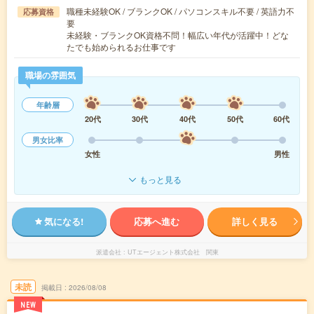
職種未経験OK / ブランクOK / パソコンスキル不要 / 英語力不
応募資格
要
未経験・ブランクOK資格不問！幅広い年代が活躍中！どな
たでも始められるお仕事です
職場の雰囲気
年齢層
20代
30代
40代
50代
60代
男女比率
女性
男性
もっと見る
気になる!
応募へ進む
詳しく見る
派遣会社
UTエージェント株式会社 関東
未読
掲載日
2026/08/08
NEW