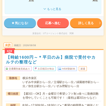
女性
男性
もっと見る
気になる!
応募へ進む
詳しく見る
派遣会社
UTエージェント株式会社 関東
未読
掲載日
2026/08/08
NEW
【時給1600円～＊平日のみ】病院で受付やカ
ルテの整理など
交通費別途支給あり
土日祝日が休み
WEB登録OK
派遣
横浜市泉区
勤務地
いずみ中央駅から---分／立場駅から---分／緑園都市駅から---
分／弥生台駅から---分／いずみ野駅から---分
【週3日～OK】月～金曜日で希望シフト制 ※徐々に勤務回数
曜日頻度
を増やしていくことも可能です！（最初は週3日からなど）
8:00～17:009:00～18:00など※ご希望の時間帯をご相談くだ
時間