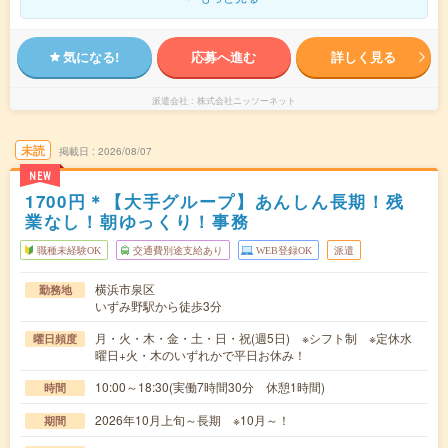
気になる!
応募へ進む
詳しく見る
派遣会社
株式会社ニッソーネット
未読
掲載日
2026/08/07
NEW
1700円＊【大手グループ】あんしん長期！残
業なし！朝ゆっくり！事務
職種未経験OK
交通費別途支給あり
WEB登録OK
派遣
横浜市泉区
勤務地
いずみ野駅から徒歩3分
月・火・木・金・土・日・祝(週5日) ※シフト制 ※定休水
曜日頻度
曜日+火・木のいずれかで平日お休み！
10:00～18:30(実働7時間30分 休憩1時間)
時間
2026年10月上旬～長期 ※10月～！
期間