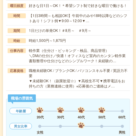
好きな日1日～OK！＊希望シフト制で好きな曜日で働ける！
曜日頻度
【1日3時間～も相談OK!】午前中のみや18時以降などのシフ
時間
トあり！シフト例▼9:00～12:00▼…
1日だけの単発OK！＃8月～ ＃9月～
期間
時給1,500円～1,875円
時給
軽作業（仕分け・ピッキング・検品、商品管理）
仕事内容
＼DMの仕分け／快適！オフィスなど室内のカンタン軽作業
書類整理や仕分けなどのシンプルワーク！未経験の…
職種未経験OK / ブランクOK / パソコンスキル不要 / 英語力不
応募資格
要
▼未経験OK！（副業歓迎☆）▼高校生不可▼携帯電話をお
持ちの方（業務連絡に使用）※応募後のご連絡はメ…
職場の雰囲気
年齢層
20代
30代
40代
50代
60代
男女比率
女性
男性