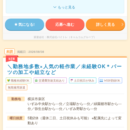
もっと見る
気になる!
応募へ進む
詳しく見る
派遣会社
株式会社バイトレ（キャムコムグループ）
未読
掲載日
2026/08/08
NEW
＼勤務地多数×人気の軽作業／未経験OK＊パー
ツの加工や組立など
職種未経験OK
交通費別途支給あり
土日祝日が休み
WEB登録OK
無期雇用派遣
横浜市泉区
勤務地
いずみ中央駅から---分／立場駅から---分／緑園都市駅から---
分／弥生台駅から---分／いずみ野駅から---分
5勤2休（週休二日、土日祝休みも可能） ※配属先によって変
曜日頻度
動あり