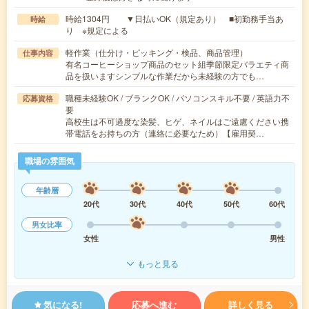
時給1304円 ▼日払いOK（規定あり） ■初勤務手当あ
時給
り ※規定による
軽作業（仕分け・ピッキング・検品、商品管理）
仕事内容
有名コーヒーショップ商品のセット組季節限定バラエティ商
品を扱いますシンプルな作業だから未経験の方でも…
職種未経験OK / ブランクOK / パソコンスキル不要 / 英語力不
応募資格
要
高校生は不可過度な染髪、ヒゲ、ネイルはご遠慮ください携
帯電話をお持ちの方（連絡に必要なため）【雇用契…
職場の雰囲気
年齢層
20代
30代
40代
50代
60代
男女比率
女性
男性
もっと見る
気になる!
応募へ進む
詳しく見る