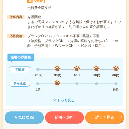
交通費
交通費全額支給
介護関連
仕事内容
まるで高級マンションのような施設で働けるお仕事です！で
きたばかりの施設が多く、利用者さんの要介護度も…
ブランクOK / パソコンスキル不要 / 英語力不要
応募資格
＜無資格・ブランクOK！＞介護の経験をお持ちの方！・年
齢、学歴不問！・WワークOK！・10名以上採用…
職場の雰囲気
年齢層
20代
30代
40代
50代
60代
男女比率
女性
男性
もっと見る
気になる!
応募へ進む
詳しく見る