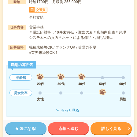
時給1700円 月収例 255,000円
時給
交通費
全額支給
営業事務
仕事内容
＊電話応対等→10件未満/日・取次のみ＊店舗内庶務＊経理
システムへの入力＊ネットによる備品・消耗品発…
職種未経験OK / ブランクOK / 英語力不要
応募資格
※業界未経験OK！
職場の雰囲気
年齢層
20代
30代
40代
50代
60代
男女比率
女性
男性
もっと見る
気になる!
応募へ進む
詳しく見る