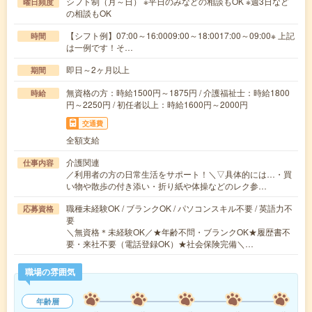
シフト制（月～日） ※平日のみなどの相談もOK ※週3日など
曜日頻度
の相談もOK
【シフト例】07:00～16:0009:00～18:0017:00～09:00※ 上記
時間
は一例です！そ…
即日～2ヶ月以上
期間
無資格の方：時給1500円～1875円 / 介護福祉士：時給1800
時給
円～2250円 / 初任者以上：時給1600円～2000円
交通費
全額支給
介護関連
仕事内容
／利用者の方の日常生活をサポート！＼▽具体的には…・買
い物や散歩の付き添い・折り紙や体操などのレク参…
職種未経験OK / ブランクOK / パソコンスキル不要 / 英語力不
応募資格
要
＼無資格＊未経験OK／★年齢不問・ブランクOK★履歴書不
要・来社不要（電話登録OK）★社会保険完備＼…
職場の雰囲気
年齢層