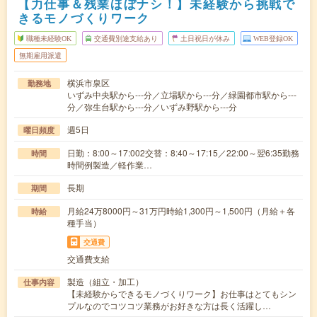
【力仕事＆残業ほぼナシ！】未経験から挑戦で
きるモノづくりワーク
職種未経験OK
交通費別途支給あり
土日祝日が休み
WEB登録OK
無期雇用派遣
横浜市泉区
勤務地
いずみ中央駅から---分／立場駅から---分／緑園都市駅から---
分／弥生台駅から---分／いずみ野駅から---分
週5日
曜日頻度
日勤：8:00～17:002交替：8:40～17:15／22:00～翌6:35勤務
時間
時間例製造／軽作業…
長期
期間
月給24万8000円～31万円時給1,300円～1,500円（月給＋各
時給
種手当）
交通費
交通費支給
製造（組立・加工）
仕事内容
【未経験からできるモノづくりワーク】お仕事はとてもシン
プルなのでコツコツ業務がお好きな方は長く活躍し…