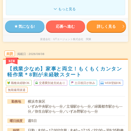
もっと見る
気になる!
応募へ進む
詳しく見る
派遣会社
UTエージェント株式会社 関東
未読
掲載日
2026/08/08
NEW
【残業少なめ】家事と両立！もくもくカンタン
軽作業＊8割が未経験スタート
職種未経験OK
交通費別途支給あり
土日祝日が休み
WEB登録OK
無期雇用派遣
横浜市泉区
勤務地
いずみ中央駅から---分／立場駅から---分／緑園都市駅から---
分／弥生台駅から---分／いずみ野駅から---分
週5日
曜日頻度
日勤：8:00～17:002交替：8:40～17:15／22:00～翌6:35勤務
時間