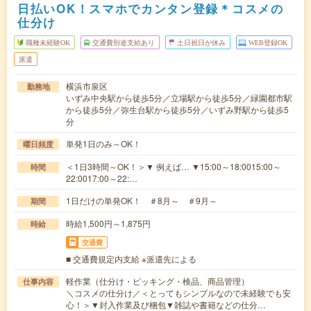
日払いOK！スマホでカンタン登録＊コスメの
仕分け
職種未経験OK
交通費別途支給あり
土日祝日が休み
WEB登録OK
派遣
横浜市泉区
勤務地
いずみ中央駅から徒歩5分／立場駅から徒歩5分／緑園都市駅
から徒歩5分／弥生台駅から徒歩5分／いずみ野駅から徒歩5
分
単発1日のみ～OK！
曜日頻度
＜1日3時間～OK！＞▼ 例えば… ▼15:00～18:0015:00～
時間
22:0017:00～22:…
1日だけの単発OK！ ＃8月～ ＃9月～
期間
時給1,500円～1,875円
時給
交通費
■ 交通費規定内支給 ※派遣先による
軽作業（仕分け・ピッキング・検品、商品管理）
仕事内容
＼コスメの仕分け／＜とってもシンプルなので未経験でも安
心！＞▼封入作業及び梱包▼雑誌や書籍などの仕分…