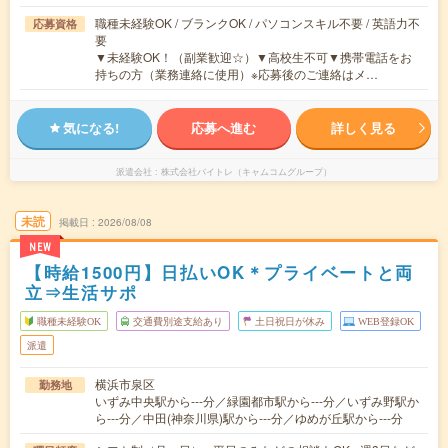
職種未経験OK / ブランクOK / パソコンスキル不要 / 英語力不
応募資格
要
▼未経験OK！（副業歓迎☆）▼高校生不可▼携帯電話をお
持ちの方（業務連絡に使用）※応募後のご連絡はメ…
気になる!
応募へ進む
詳しく見る
派遣会社
株式会社バイトレ（キャムコムグループ）
未読
掲載日
2026/08/08
NEW
【時給1500円】日払いOK＊プライベートと両
立⇒生活サポ
職種未経験OK
交通費別途支給あり
土日祝日が休み
WEB登録OK
派遣
横浜市泉区
勤務地
いずみ中央駅から---分／緑園都市駅から---分／いずみ野駅か
ら---分／中田(神奈川県)駅から---分／ゆめが丘駅から---分