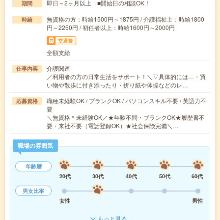
即日～2ヶ月以上 ■開始日の相談OK！
期間
無資格の方：時給1500円～1875円 / 介護福祉士：時給1800
時給
円～2250円 / 初任者以上：時給1600円～2000円
交通費
全額支給
介護関連
仕事内容
／利用者の方の日常生活をサポート！＼▽具体的には…・買
い物や散歩に付き添ったり・折り紙や体操などのレ…
職種未経験OK / ブランクOK / パソコンスキル不要 / 英語力不
応募資格
要
＼無資格＊未経験OK／★年齢不問・ブランクOK★履歴書不
要・来社不要（電話登録OK）★社会保険完備＼…
職場の雰囲気
年齢層
20代
30代
40代
50代
60代
男女比率
女性
男性
もっと見る