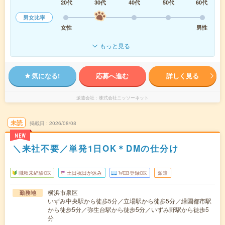
20代
30代
40代
50代
60代
男女比率
女性
男性
もっと見る
気になる!
応募へ進む
詳しく見る
派遣会社
株式会社ニッソーネット
未読
掲載日
2026/08/08
NEW
＼来社不要／単発1日OK＊DMの仕分け
職種未経験OK
土日祝日が休み
WEB登録OK
派遣
横浜市泉区
勤務地
いずみ中央駅から徒歩5分／立場駅から徒歩5分／緑園都市駅
から徒歩5分／弥生台駅から徒歩5分／いずみ野駅から徒歩5
分