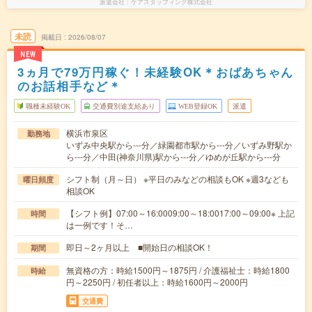
派遣会社
ケアスタッフィング株式会社
未読
掲載日
2026/08/07
NEW
3ヵ月で79万円稼ぐ！未経験OK＊おばあちゃん
のお話相手など＊
職種未経験OK
交通費別途支給あり
WEB登録OK
派遣
横浜市泉区
勤務地
いずみ中央駅から---分／緑園都市駅から---分／いずみ野駅か
ら---分／中田(神奈川県)駅から---分／ゆめが丘駅から---分
シフト制（月～日） ※平日のみなどの相談もOK ※週3なども
曜日頻度
相談OK
【シフト例】07:00～16:0009:00～18:0017:00～09:00※ 上記
時間
は一例です！そ…
即日～2ヶ月以上 ■開始日の相談OK！
期間
無資格の方：時給1500円～1875円 / 介護福祉士：時給1800
時給
円～2250円 / 初任者以上：時給1600円～2000円
交通費