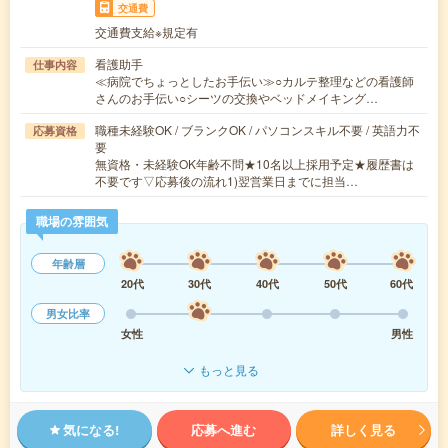
交通費
交通費支給※規定有
看護助手
仕事内容
≪病院でちょっとしたお手伝い≫○カルテ整理などの看護師
さんのお手伝い○シーツの交換やベッドメイキング…
職種未経験OK / ブランクOK / パソコンスキル不要 / 英語力不
応募資格
要
無資格・未経験OK年齢不問★10名以上採用予定★履歴書は
不要です▽応募後の流れ1)翌営業日までに担当…
職場の雰囲気
年齢層
20代
30代
40代
50代
60代
男女比率
女性
男性
もっと見る
気になる!
応募へ進む
詳しく見る