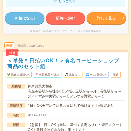
もっと見る
気になる!
応募へ進む
詳しく見る
派遣会社
株式会社スタッフサービス メディカル事業本部
未読
掲載日
2026/08/08
NEW
＜単発＊日払いOK！＞有名コーヒーショップ
商品のセット組
職種未経験OK
土日祝日が休み
残業なし
WEB登録OK
派遣
神奈川県大和市
勤務地
高座渋谷駅から徒歩8分／桜ケ丘駅から---分／長後駅から---
分／いずみ中央駅から---分／いずみ野駅から---分
1日～OK★空いているお日にちで働けます！※規定あり
曜日頻度
9:00～17:00
時間
【急募】1日～OK（業法に基づく規定あり）＊即日スタート
期間
OK！登録後は好きな時に働けます！