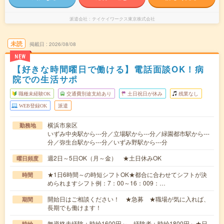
派遣会社
テイケイワークス東京株式会社
未読
掲載日
2026/08/08
NEW
【好きな時間曜日で働ける】電話面談OK！病
院での生活サポ
職種未経験OK
交通費別途支給あり
土日祝日が休み
残業なし
WEB登録OK
派遣
横浜市泉区
勤務地
いずみ中央駅から---分／立場駅から---分／緑園都市駅から---
分／弥生台駅から---分／いずみ野駅から---分
週2日～5日OK（月～金） ★土日休みOK
曜日頻度
★1日6時間～の時短シフトOK★都合に合わせてシフトが決
時間
められますシフト例：7：00～16：009：…
開始日はご相談ください！ ★急募 ★職場が気に入れば、
期間
長期でも働けます！
無資格未経験：時給1600円～ 経験者：時給1800円～★日
時給