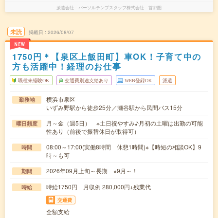
派遣会社
パーソルテンプスタッフ株式会社 首都圏
未読
掲載日
2026/08/07
NEW
1750円＊【泉区上飯田町】車OK！子育て中の
方も活躍中！経理のお仕事
職種未経験OK
交通費別途支給あり
WEB登録OK
派遣
横浜市泉区
勤務地
いずみ野駅から徒歩25分／瀬谷駅から民間バス15分
月～金（週5日） ※土日祝やすみ♪月初の土曜は出勤の可能
曜日頻度
性あり（前後で振替休日が取得可）
08:00～17:00(実働8時間 休憩1時間)※【時短の相談OK】9
時間
時～も可
2026年09月上旬～長期 ※9月～！
期間
時給1750円 月収例 280,000円+残業代
時給
交通費
全額支給