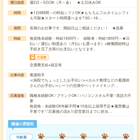
週2日～5日OK（月～金） ★土日休みOK
曜日頻度
★1日6時間～の時短シフトOK★もちろんフルタイムシフト
時間
も可能★スタート時間選べます7:00～16:…
長期のお仕事です。開始日はご相談ください！ ★急募
期間
無資格未経験：時給1600円～ 経験者：時給1800円～★日
時給
払い／週払い制度あり（月払いも選べます）※稼働開始時は
手続き完了次第のお支払いとなります。
交通費
交通費支給※規定有
看護助手
仕事内容
≪病院でちょっとしたお手伝い≫○カルテ整理などの看護師
さんのお手伝い○シーツの交換やベッドメイキング…
職種未経験OK / ブランクOK / パソコンスキル不要 / 英語力不
応募資格
要
無資格・未経験OK年齢不問★10名以上採用予定★履歴書は
不要です▽応募後の流れ1)翌営業日までに担当…
職場の雰囲気
年齢層