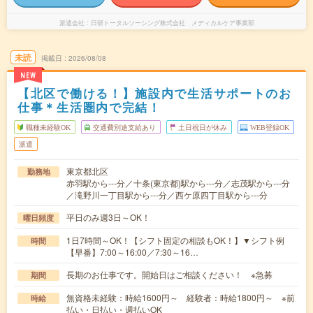
派遣会社
日研トータルソーシング株式会社 メディカルケア事業部
未読
掲載日
2026/08/08
NEW
【北区で働ける！】施設内で生活サポートのお
仕事＊生活圏内で完結！
職種未経験OK
交通費別途支給あり
土日祝日が休み
WEB登録OK
派遣
東京都北区
勤務地
赤羽駅から---分／十条(東京都)駅から---分／志茂駅から---分
／滝野川一丁目駅から---分／西ケ原四丁目駅から---分
平日のみ週3日～OK！
曜日頻度
1日7時間～OK！【シフト固定の相談もOK！】▼シフト例
時間
【早番】7:00～16:00／7:30～16…
長期のお仕事です。開始日はご相談ください！ ※急募
期間
無資格未経験：時給1600円～ 経験者：時給1800円～ ※前
時給
払い・日払い・週払いOK