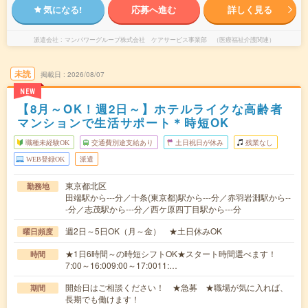
気になる!
応募へ進む
詳しく見る
派遣会社
マンパワーグループ株式会社 ケアサービス事業部 （医療福祉介護関連）
未読
掲載日
2026/08/07
NEW
【8月～OK！週2日～】ホテルライクな高齢者
マンションで生活サポート＊時短OK
職種未経験OK
交通費別途支給あり
土日祝日が休み
残業なし
WEB登録OK
派遣
東京都北区
勤務地
田端駅から---分／十条(東京都)駅から---分／赤羽岩淵駅から--
-分／志茂駅から---分／西ケ原四丁目駅から---分
週2日～5日OK（月～金） ★土日休みOK
曜日頻度
★1日6時間～の時短シフトOK★スタート時間選べます！
時間
7:00～16:009:00～17:0011:…
開始日はご相談ください！ ★急募 ★職場が気に入れば、
期間
長期でも働けます！