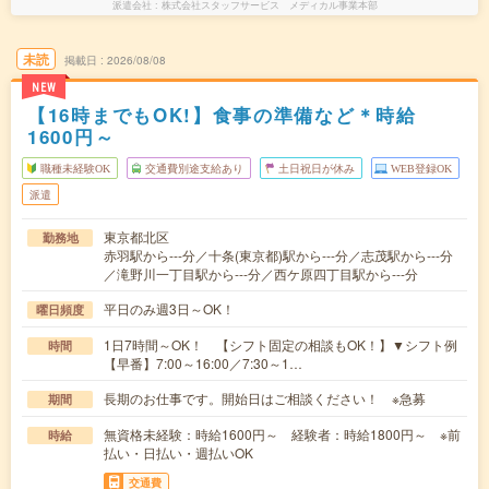
派遣会社
株式会社スタッフサービス メディカル事業本部
未読
掲載日
2026/08/08
NEW
【16時までもOK!】食事の準備など＊時給
1600円～
職種未経験OK
交通費別途支給あり
土日祝日が休み
WEB登録OK
派遣
東京都北区
勤務地
赤羽駅から---分／十条(東京都)駅から---分／志茂駅から---分
／滝野川一丁目駅から---分／西ケ原四丁目駅から---分
平日のみ週3日～OK！
曜日頻度
1日7時間～OK！ 【シフト固定の相談もOK！】▼シフト例
時間
【早番】7:00～16:00／7:30～1…
長期のお仕事です。開始日はご相談ください！ ※急募
期間
無資格未経験：時給1600円～ 経験者：時給1800円～ ※前
時給
払い・日払い・週払いOK
交通費