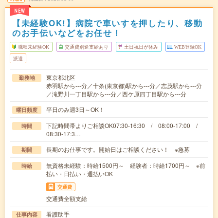
NEW
【未経験OK!】病院で車いすを押したり、移動
のお手伝いなどをお任せ！
職種未経験OK
交通費別途支給あり
土日祝日が休み
WEB登録OK
派遣
東京都北区
勤務地
赤羽駅から---分／十条(東京都)駅から---分／志茂駅から---分
／滝野川一丁目駅から---分／西ケ原四丁目駅から---分
平日のみ週3日～OK！
曜日頻度
下記時間帯よりご相談OK07:30-16:30 / 08:00-17:00 /
時間
08:30-17:3…
長期のお仕事です。開始日はご相談ください！ ※急募
期間
無資格未経験：時給1500円～ 経験者：時給1700円～ ※前
時給
払い・日払い・週払いOK
交通費
交通費全額支給
看護助手
仕事内容