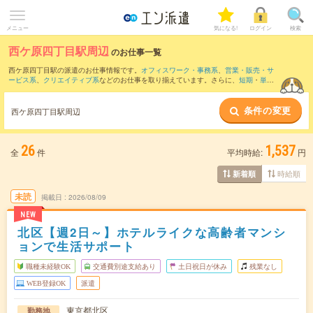
メニュー
気になる!
ログイン
検索
西ケ原四丁目駅周辺
のお仕事一覧
西ケ原四丁目駅の派遣のお仕事情報です。
オフィスワーク・事務系
、
営業・販売・サ
ービス系
、
クリエイティブ系
などのお仕事を取り揃えています。さらに、
短期
・
単発
などの期間や、
職種未経験OK
などのこだわり条件で絞り込んでいただけます。
条件の変更
また、
池袋駅
・
飯田橋駅
・
東池袋駅
・
高田馬場駅
・
後楽園駅
など近隣駅のお仕事もご
西ケ原四丁目駅周辺
確認いただけます。
26
1,537
全
件
平均時給:
円
時給順
新着順
未読
掲載日
2026/08/09
NEW
北区【週2日～】ホテルライクな高齢者マンシ
ョンで生活サポート
職種未経験OK
交通費別途支給あり
土日祝日が休み
残業なし
WEB登録OK
派遣
東京都北区
勤務地