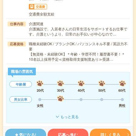
交通費
交通費全額支給
介護関連
仕事内容
介護施設で、入居者さんの日常生活をサポートするお仕事で
す。介護というより、日常のお手伝いが中心なので…
職種未経験OK / ブランクOK / パソコンスキル不要 / 英語力不
応募資格
要
【無資格・未経験OK】＊年齢・学歴不問！履歴書不要！＊
10名以上採用予定≪資格取得支援制度あり≫受講…
職場の雰囲気
年齢層
20代
30代
40代
50代
60代
男女比率
女性
男性
もっと見る
気になる!
応募へ進む
詳しく見る