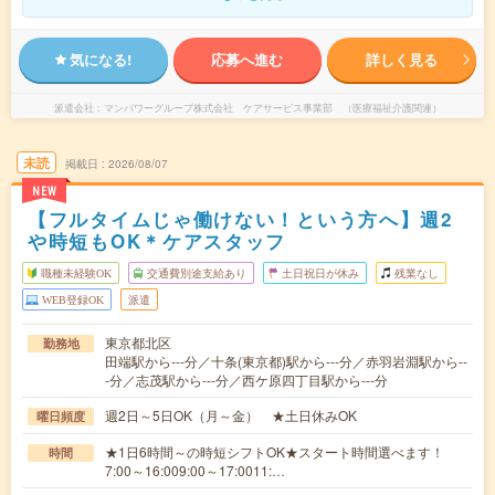
気になる!
応募へ進む
詳しく見る
派遣会社
マンパワーグループ株式会社 ケアサービス事業部 （医療福祉介護関連）
未読
掲載日
2026/08/07
NEW
【フルタイムじゃ働けない！という方へ】週2
や時短もOK＊ケアスタッフ
職種未経験OK
交通費別途支給あり
土日祝日が休み
残業なし
WEB登録OK
派遣
東京都北区
勤務地
田端駅から---分／十条(東京都)駅から---分／赤羽岩淵駅から--
-分／志茂駅から---分／西ケ原四丁目駅から---分
週2日～5日OK（月～金） ★土日休みOK
曜日頻度
★1日6時間～の時短シフトOK★スタート時間選べます！
時間
7:00～16:009:00～17:0011:…