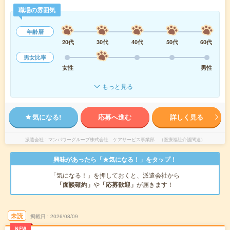
職場の雰囲気
年齢層
20代
30代
40代
50代
60代
男女比率
女性
男性
もっと見る
気になる!
応募へ進む
詳しく見る
派遣会社
マンパワーグループ株式会社 ケアサービス事業部 （医療福祉介護関連）
興味があったら「★気になる！」をタップ！
「気になる！」を押しておくと、派遣会社から
「面談確約」
や
「応募歓迎」
が届きます！
未読
掲載日
2026/08/09
NEW