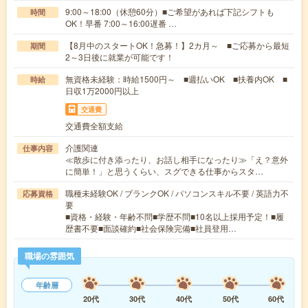
9:00～18:00（休憩60分）■ご希望があれば下記シフトも
時間
OK！早番 7:00～16:00遅番 …
【8月中のスタートOK！急募！】2カ月～ ■ご応募から最短
期間
2～3日後に就業が可能です！
無資格未経験：時給1500円～ ■週払いOK ■扶養内OK ■
時給
日収1万2000円以上
交通費
交通費全額支給
介護関連
仕事内容
≪散歩に付き添ったり、お話し相手になったり≫「え？意外
に簡単！」と思うくらい、スグできる仕事からスタ…
職種未経験OK / ブランクOK / パソコンスキル不要 / 英語力不
応募資格
要
■資格・経験・年齢不問■学歴不問■10名以上採用予定！■履
歴書不要■面談確約■社会保険完備■社員登用…
職場の雰囲気
年齢層
20代
30代
40代
50代
60代