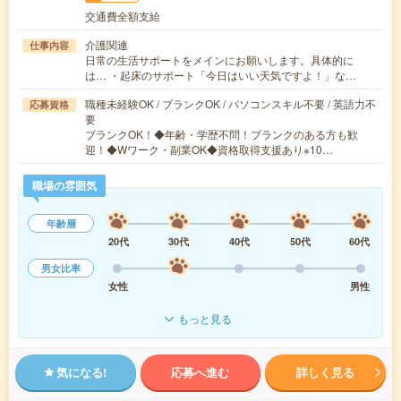
交通費全額支給
介護関連
仕事内容
日常の生活サポートをメインにお願いします。具体的に
は… ・起床のサポート「今日はいい天気ですよ！」な…
職種未経験OK / ブランクOK / パソコンスキル不要 / 英語力不
応募資格
要
ブランクOK！◆年齢・学歴不問！ブランクのある方も歓
迎！◆Wワーク・副業OK◆資格取得支援あり※10…
職場の雰囲気
年齢層
20代
30代
40代
50代
60代
男女比率
女性
男性
もっと見る
気になる!
応募へ進む
詳しく見る