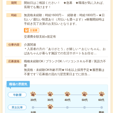
開始日はご相談ください！ ★急募 ★職場が気に入れば、
期間
長期でも働けます！
無資格未経験：時給1600円～ 経験者：時給1800円～★日
時給
払い／週払い制度あり（月払いも選べます）※稼働開始時は
手続き完了次第のお支払いとなります。
交通費
交通費全額支給※規定有
介護関連
仕事内容
＊入居者の方の「ありがとう」が嬉しい＊おじいちゃん、お
ばあちゃんが暮らす施設での生活サポートをお任せ…
職種未経験OK / ブランクOK / パソコンスキル不要 / 英語力不
応募資格
要
無資格・未経験OK年齢不問★10名以上採用予定★履歴書は
不要です▽応募後の流れ1)翌営業日までに担当…
職場の雰囲気
年齢層
20代
30代
40代
50代
60代
男女比率
女性
男性