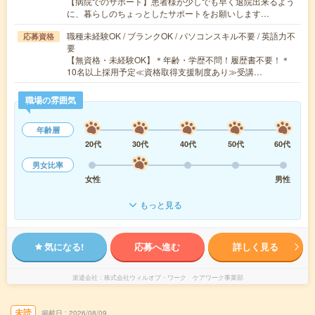
【病院でのサポート】患者様が少しでも早く退院出来るよう
に、暮らしのちょっとしたサポートをお願いします…
職種未経験OK / ブランクOK / パソコンスキル不要 / 英語力不
応募資格
要
【無資格・未経験OK】＊年齢・学歴不問！履歴書不要！＊
10名以上採用予定≪資格取得支援制度あり≫受講…
職場の雰囲気
年齢層
20代
30代
40代
50代
60代
男女比率
女性
男性
もっと見る
気になる!
応募へ進む
詳しく見る
派遣会社
株式会社ウィルオブ・ワーク ケアワーク事業部
未読
掲載日
2026/08/09