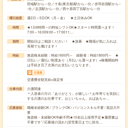
田端駅から---分／十条(東京都)駅から---分／赤羽岩淵駅から--
-分／志茂駅から---分／西ケ原四丁目駅から---分
週2日～5日OK（月～金） ★土日休みOK
曜日頻度
★1日6時間～の時短シフトOK★スタート時間選べます！
時間
7:00～16:009:00～17:0011:…
開始日はご相談ください！ ★急募 ★職場が気に入れば、
期間
長期でも働けます！
無資格未経験：時給1600円～ 経験者：時給1800円～ ★
時給
日払い／週払い制度あり（月払いも選べます）※稼働開始時
は手続き完了次第のお支払いとなります。
交通費
交通費全額支給※規定有
介護関連
仕事内容
＊入居者の方の「ありがとう」が嬉しい＊お年寄りを笑顔に
する介護のお仕事です。おじいちゃん、おばあちゃ…
職種未経験OK / ブランクOK / パソコンスキル不要 / 英語力不
応募資格
要
無資格・未経験OK年齢不問★10名以上採用予定★履歴書は
不要です▽応募後の流れ1)翌営業日までに担当…