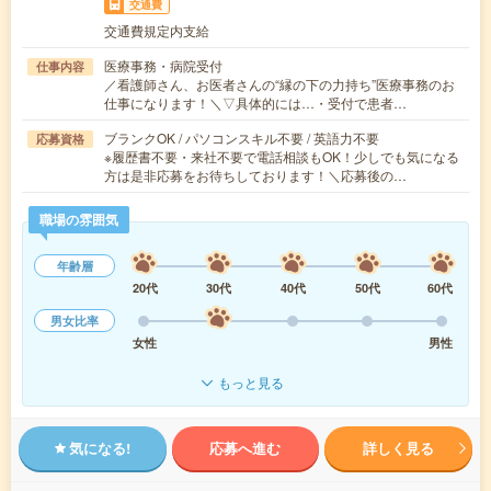
交通費
交通費規定内支給
医療事務・病院受付
仕事内容
／看護師さん、お医者さんの“縁の下の力持ち”医療事務のお
仕事になります！＼▽具体的には…・受付で患者…
ブランクOK / パソコンスキル不要 / 英語力不要
応募資格
※履歴書不要・来社不要で電話相談もOK！少しでも気になる
方は是非応募をお待ちしております！＼応募後の…
職場の雰囲気
年齢層
20代
30代
40代
50代
60代
男女比率
女性
男性
もっと見る
気になる!
応募へ進む
詳しく見る