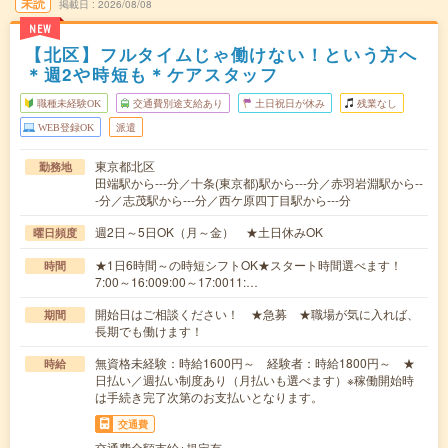
未読
掲載日
2026/08/08
NEW
【北区】フルタイムじゃ働けない！という方へ
＊週2や時短も＊ケアスタッフ
職種未経験OK
交通費別途支給あり
土日祝日が休み
残業なし
WEB登録OK
派遣
東京都北区
勤務地
田端駅から---分／十条(東京都)駅から---分／赤羽岩淵駅から--
-分／志茂駅から---分／西ケ原四丁目駅から---分
週2日～5日OK（月～金） ★土日休みOK
曜日頻度
★1日6時間～の時短シフトOK★スタート時間選べます！
時間
7:00～16:009:00～17:0011:…
開始日はご相談ください！ ★急募 ★職場が気に入れば、
期間
長期でも働けます！
無資格未経験：時給1600円～ 経験者：時給1800円～ ★
時給
日払い／週払い制度あり（月払いも選べます）※稼働開始時
は手続き完了次第のお支払いとなります。
交通費
交通費全額支給※規定有