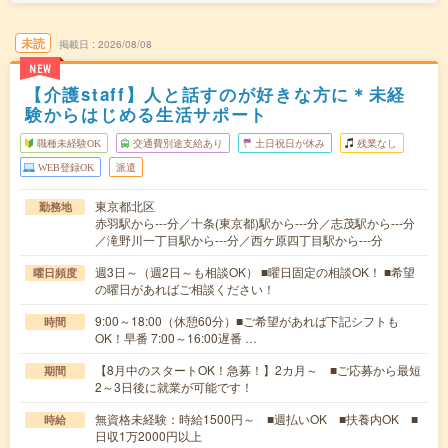
未読
掲載日
2026/08/08
NEW
【介護staff】人と話すのが好きな方に＊未経
験からはじめる生活サポート
職種未経験OK
交通費別途支給あり
土日祝日が休み
残業なし
WEB登録OK
派遣
東京都北区
勤務地
赤羽駅から---分／十条(東京都)駅から---分／志茂駅から---分
／滝野川一丁目駅から---分／西ケ原四丁目駅から---分
週3日～（週2日～も相談OK） ■曜日固定の相談OK！ ■希望
曜日頻度
の曜日があればご相談ください！
9:00～18:00（休憩60分）■ご希望があれば下記シフトも
時間
OK！早番 7:00～16:00遅番 …
【8月中のスタートOK！急募！】2カ月～ ■ご応募から最短
期間
2～3日後に就業が可能です！
無資格未経験：時給1500円～ ■週払いOK ■扶養内OK ■
時給
日収1万2000円以上