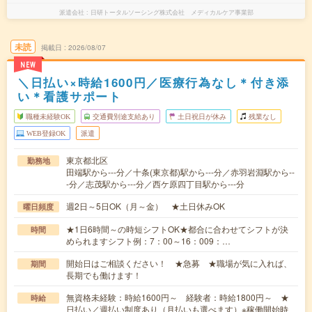
派遣会社
日研トータルソーシング株式会社 メディカルケア事業部
未読
掲載日
2026/08/07
NEW
＼日払い×時給1600円／医療行為なし＊付き添
い＊看護サポート
職種未経験OK
交通費別途支給あり
土日祝日が休み
残業なし
WEB登録OK
派遣
東京都北区
勤務地
田端駅から---分／十条(東京都)駅から---分／赤羽岩淵駅から--
-分／志茂駅から---分／西ケ原四丁目駅から---分
週2日～5日OK（月～金） ★土日休みOK
曜日頻度
★1日6時間～の時短シフトOK★都合に合わせてシフトが決
時間
められますシフト例：7：00～16：009：…
開始日はご相談ください！ ★急募 ★職場が気に入れば、
期間
長期でも働けます！
無資格未経験：時給1600円～ 経験者：時給1800円～ ★
時給
日払い／週払い制度あり（月払いも選べます）※稼働開始時