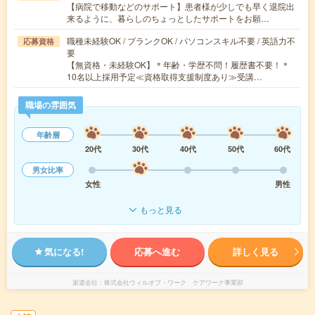
【病院で移動などのサポート】患者様が少しでも早く退院出
来るように、暮らしのちょっとしたサポートをお願…
職種未経験OK / ブランクOK / パソコンスキル不要 / 英語力不
応募資格
要
【無資格・未経験OK】＊年齢・学歴不問！履歴書不要！＊
10名以上採用予定≪資格取得支援制度あり≫受講…
職場の雰囲気
年齢層
20代
30代
40代
50代
60代
男女比率
女性
男性
もっと見る
気になる!
応募へ進む
詳しく見る
派遣会社
株式会社ウィルオブ・ワーク ケアワーク事業部