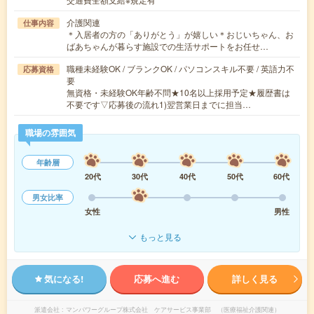
介護関連
仕事内容
＊入居者の方の「ありがとう」が嬉しい＊おじいちゃん、お
ばあちゃんが暮らす施設での生活サポートをお任せ…
職種未経験OK / ブランクOK / パソコンスキル不要 / 英語力不
応募資格
要
無資格・未経験OK年齢不問★10名以上採用予定★履歴書は
不要です▽応募後の流れ1)翌営業日までに担当…
職場の雰囲気
年齢層
20代
30代
40代
50代
60代
男女比率
女性
男性
もっと見る
気になる!
応募へ進む
詳しく見る
派遣会社
マンパワーグループ株式会社 ケアサービス事業部 （医療福祉介護関連）