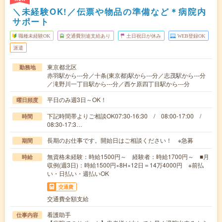
＼未経験OK!／伝票や物品の準備など＊病院内
サポート
職種未経験OK
交通費別途支給あり
土日祝日が休み
WEB登録OK
派遣
東京都北区
勤務地
赤羽駅から---分／十条(東京都)駅から---分／志茂駅から---分
／滝野川一丁目駅から---分／西ケ原四丁目駅から---分
平日のみ週3日～OK！
曜日頻度
下記時間帯よりご相談OK07:30-16:30 / 08:00-17:00 /
時間
08:30-17:3…
長期のお仕事です。開始日はご相談ください！ ※急募
期間
無資格未経験：時給1500円～ 経験者：時給1700円～ ■月
時給
収例(週3日)：時給1500円×8H×12日＝14万4000円 ※前払
い・日払い・週払いOK
交通費
交通費全額支給
看護助手
仕事内容