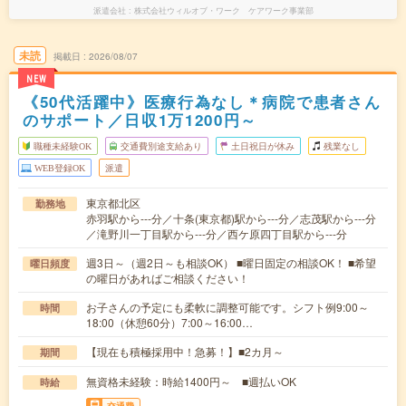
派遣会社
株式会社ウィルオブ・ワーク ケアワーク事業部
未読
掲載日
2026/08/07
NEW
《50代活躍中》医療行為なし＊病院で患者さん
のサポート／日収1万1200円～
職種未経験OK
交通費別途支給あり
土日祝日が休み
残業なし
WEB登録OK
派遣
東京都北区
勤務地
赤羽駅から---分／十条(東京都)駅から---分／志茂駅から---分
／滝野川一丁目駅から---分／西ケ原四丁目駅から---分
週3日～（週2日～も相談OK） ■曜日固定の相談OK！ ■希望
曜日頻度
の曜日があればご相談ください！
お子さんの予定にも柔軟に調整可能です。シフト例9:00～
時間
18:00（休憩60分）7:00～16:00…
【現在も積極採用中！急募！】■2カ月～
期間
無資格未経験：時給1400円～ ■週払いOK
時給