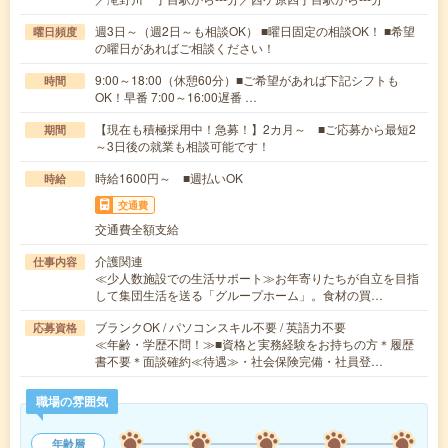
週3日～（週2日～も相談OK） ■曜日固定の相談OK！ ■希望
曜日頻度
の曜日があればご相談ください！
9:00～18:00（休憩60分）■ご希望があれば下記シフトも
時間
OK！早番 7:00～16:00遅番 …
【現在も積極採用中！急募！】2カ月～ ■ご応募から最短2
期間
～3日後の就業も相談可能です！
時給1600円～ ■週払いOK
時給
交通費
交通費全額支給
介護関連
仕事内容
≪少人数施設での生活サポート≫お年寄りたちが自立を目指
して集団生活を送る「グループホーム」。食材の買…
ブランクOK / パソコンスキル不要 / 英語力不要
応募資格
≪年齢・学歴不問！≫■資格と実務経験をお持ちの方＊履歴
書不要＊面談確約≪待遇≫・社会保険完備・社員登…
職場の雰囲気
年齢層