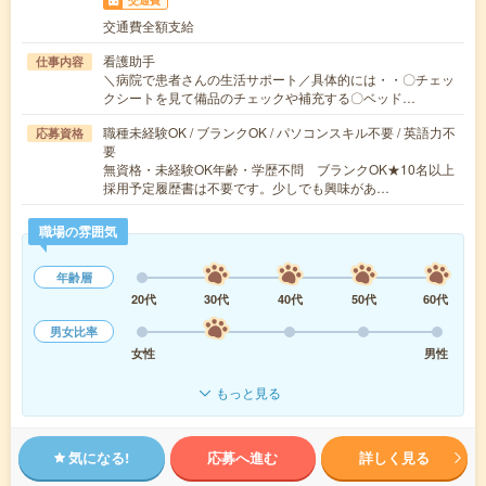
交通費
交通費全額支給
看護助手
仕事内容
＼病院で患者さんの生活サポート／具体的には・・〇チェッ
クシートを見て備品のチェックや補充する〇ベッド…
職種未経験OK / ブランクOK / パソコンスキル不要 / 英語力不
応募資格
要
無資格・未経験OK年齢・学歴不問 ブランクOK★10名以上
採用予定履歴書は不要です。少しでも興味があ…
職場の雰囲気
年齢層
20代
30代
40代
50代
60代
男女比率
女性
男性
もっと見る
気になる!
応募へ進む
詳しく見る