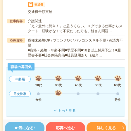
交通費
交通費全額支給
介護関連
仕事内容
「え？意外に簡単！」と思うくらい、スグできる仕事からス
タート！経験がなくて不安だった方も、皆さん問題…
職種未経験OK / ブランクOK / パソコンスキル不要 / 英語力不
応募資格
要
■資格・経験・年齢不問■学歴不問■10名以上採用予定！■履
歴書不要■社会保険完備■社員登用あり（紹介…
職場の雰囲気
年齢層
20代
30代
40代
50代
60代
男女比率
女性
男性
もっと見る
気になる!
応募へ進む
詳しく見る