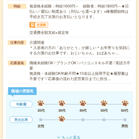
無資格未経験：時給1600円～ 経験者：時給1800円～★日
時給
払い／週払い制度あり（月払いも選べます）※稼働開始時は
手続き完了次第のお支払いとなります。
交通費
交通費全額支給※規定有
介護関連
仕事内容
＊入居者の方の「ありがとう」が嬉しい＊お年寄りを笑顔に
する介護のお仕事です。おじいちゃん、おばあちゃ…
職種未経験OK / ブランクOK / パソコンスキル不要 / 英語力不
応募資格
要
無資格・未経験OK年齢不問★10名以上採用予定★履歴書は
不要です▽応募後の流れ1)翌営業日までに担当…
職場の雰囲気
年齢層
20代
30代
40代
50代
60代
男女比率
女性
男性
もっと見る