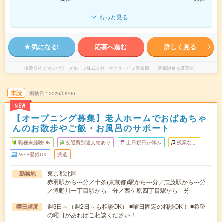
もっと見る
気になる!
応募へ進む
詳しく見る
派遣会社
マンパワーグループ株式会社 ケアサービス事業部 （医療福祉介護関連）
未読
掲載日
2026/08/06
NEW
【オープニング募集】老人ホームでおばあちゃ
んのお散歩やご飯・お風呂のサポート
職種未経験OK
交通費別途支給あり
土日祝日が休み
残業なし
WEB登録OK
派遣
東京都北区
勤務地
赤羽駅から---分／十条(東京都)駅から---分／志茂駅から---分
／滝野川一丁目駅から---分／西ケ原四丁目駅から---分
週3日～（週2日～も相談OK） ■曜日固定の相談OK！ ■希望
曜日頻度
の曜日があればご相談ください！