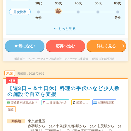
20代
30代
40代
50代
60代
男女比率
女性
男性
もっと見る
気になる!
応募へ進む
詳しく見る
派遣会社
マンパワーグループ株式会社 ケアサービス事業部 （医療福祉介護関連）
未読
掲載日
2026/08/06
NEW
【週3日～＆土日休】料理の手伝いなど少人数
の施設で自立を支援
交通費別途支給あり
土日祝日が休み
残業なし
WEB登録OK
派遣
東京都北区
勤務地
赤羽駅から---分／十条(東京都)駅から---分／志茂駅から---分
／滝野川一丁目駅から---分／西ケ原四丁目駅から---分