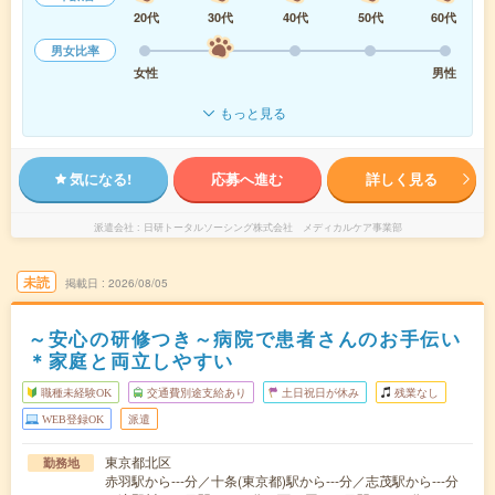
20代
30代
40代
50代
60代
男女比率
女性
男性
もっと見る
気になる!
応募へ進む
詳しく見る
派遣会社
日研トータルソーシング株式会社 メディカルケア事業部
未読
掲載日
2026/08/05
～安心の研修つき～病院で患者さんのお手伝い
＊家庭と両立しやすい
職種未経験OK
交通費別途支給あり
土日祝日が休み
残業なし
WEB登録OK
派遣
東京都北区
勤務地
赤羽駅から---分／十条(東京都)駅から---分／志茂駅から---分