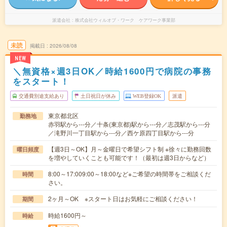
派遣会社
株式会社ウィルオブ・ワーク ケアワーク事業部
未読
掲載日
2026/08/08
NEW
＼無資格×週3日OK／時給1600円で病院の事務
をスタート！
交通費別途支給あり
土日祝日が休み
WEB登録OK
派遣
東京都北区
勤務地
赤羽駅から---分／十条(東京都)駅から---分／志茂駅から---分
／滝野川一丁目駅から---分／西ケ原四丁目駅から---分
【週3日～OK】月～金曜日で希望シフト制 ※徐々に勤務回数
曜日頻度
を増やしていくことも可能です！（最初は週3日からなど）
8:00～17:009:00～18:00など※ご希望の時間帯をご相談くだ
時間
さい。
2ヶ月～OK ※スタート日はお気軽にご相談ください！
期間
時給1600円～
時給