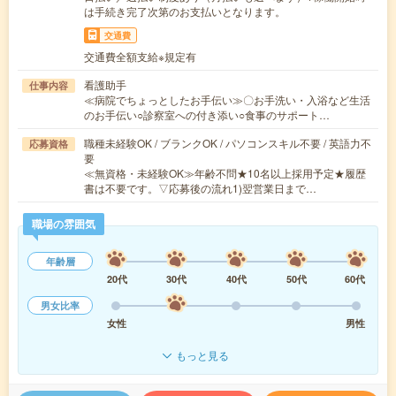
は手続き完了次第のお支払いとなります。
交通費
交通費全額支給※規定有
看護助手
仕事内容
≪病院でちょっとしたお手伝い≫〇お手洗い・入浴など生活
のお手伝い○診察室への付き添い○食事のサポート…
職種未経験OK / ブランクOK / パソコンスキル不要 / 英語力不
応募資格
要
≪無資格・未経験OK≫年齢不問★10名以上採用予定★履歴
書は不要です。▽応募後の流れ1)翌営業日まで…
職場の雰囲気
年齢層
20代
30代
40代
50代
60代
男女比率
女性
男性
もっと見る