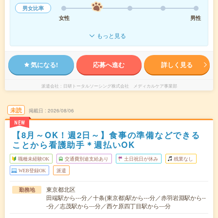
男女比率
女性
男性
もっと見る
気になる!
応募へ進む
詳しく見る
派遣会社
日研トータルソーシング株式会社 メディカルケア事業部
未読
掲載日
2026/08/06
NEW
【8月～OK！週2日～】食事の準備などできる
ことから看護助手＊週払いOK
職種未経験OK
交通費別途支給あり
土日祝日が休み
残業なし
WEB登録OK
派遣
東京都北区
勤務地
田端駅から---分／十条(東京都)駅から---分／赤羽岩淵駅から--
-分／志茂駅から---分／西ケ原四丁目駅から---分