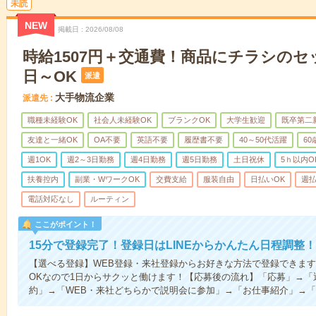
未読
NEW
掲載日
2026/08/08
時給1507円＋交通費！商品にチラシのセ
日～OK
派遣
大手物流企業
派遣先
職種未経験OK
社会人未経験OK
ブランクOK
大学生歓迎
既卒第二
友達と一緒OK
OA不要
英語不要
履歴書不要
40～50代活躍
6
週1OK
週2～3日勤務
週4日勤務
週5日勤務
土日祝休
5ｈ以内O
扶養控内
副業・WワークOK
交費支給
服装自由
日払いOK
週払
電話対応なし
ルーティン
ここがポイント！
15分で登録完了！登録日はLINEからかんたん日程調整！
【選べる登録】WEB登録・来社登録からお好きな方法で登録できま
OKなので1日からサクッと働けます！【応募後の流れ】「応募」→「
約」→「WEB・来社どちらかで説明会に参加」→「お仕事紹介」→