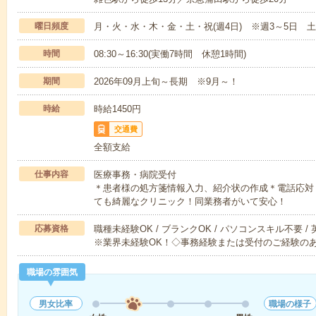
曜日頻度
月・火・水・木・金・土・祝(週4日) ※週3～5日 
時間
08:30～16:30(実働7時間 休憩1時間)
期間
2026年09月上旬～長期 ※9月～！
時給
時給1450円
交通費
全額支給
仕事内容
医療事務・病院受付
＊患者様の処方箋情報入力、紹介状の作成＊電話応対
ても綺麗なクリニック！同業務者がいて安心！
応募資格
職種未経験OK / ブランクOK / パソコンスキル不要 /
※業界未経験OK！◇事務経験または受付のご経験の
職場の雰囲気
男女比率
職場の様子