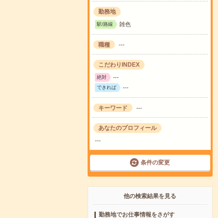
勤務地
雑色
駅/路線
職種
---
こだわりINDEX
---
絶対
---
できれば
キーワード
---
あなたのプロフィール
---
条件の変更
他の検索結果を見る
勤務地でお仕事情報をさがす