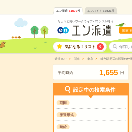
エン派遣
71573
件
エンバイト
82531
件
ちょうど良いワークライフバランスが叶う
関東版
気になる！リスト
0
保存し
派遣TOP
関東
東京
雑色駅周辺の派遣の仕
,
1
6
5
5
平均時給:
円
設定中の検索条件
期間
---
派遣形式
---
時給
---