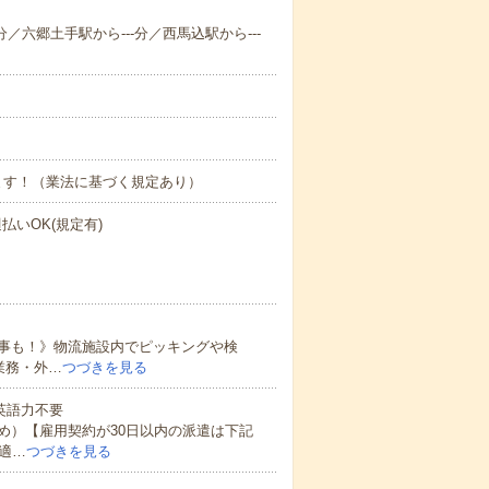
分／六郷土手駅から---分／西馬込駅から---
ます！（業法に基づく規定あり）
払いOK(規定有)
事も！》物流施設内でピッキングや検
業務・外…
つづきを見る
 英語力不要
め）【雇用契約が30日以内の派遣は下記
適…
つづきを見る