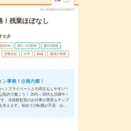
応募
No.TEMPGT26-0569977
務！残業ほぼなし
す☆彡
B登録OK
週2～3日勤務
週4日勤務
交費支給
大手
制服
職場が禁煙
ティン事務！@南六郷！
物へ！プライベートとの両立もしやすい＊
院内で働こう！ 20代～30代も活躍中！
です。未経験歓迎のお仕事が豊富なテンプ
を支えます。初めての転職が不安・お…