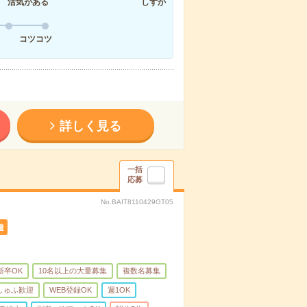
活気がある
しずか
コツコツ
詳しく見る
一括
応募
No.BAIT8110429GT05
遣
新卒OK
10名以上の大量募集
複数名募集
しゅふ歓迎
WEB登録OK
週1OK