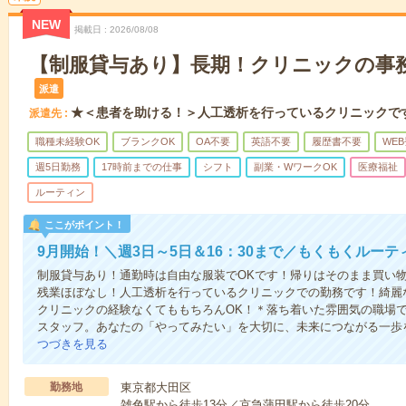
NEW
掲載日
2026/08/08
【制服貸与あり】長期！クリニックの事
派遣
★＜患者を助ける！＞人工透析を行っているクリニックで
派遣先
職種未経験OK
ブランクOK
OA不要
英語不要
履歴書不要
WE
週5日勤務
17時前までの仕事
シフト
副業・WワークOK
医療福祉
ルーティン
ここがポイント！
9月開始！＼週3日～5日＆16：30まで／もくもくルー
制服貸与あり！通勤時は自由な服装でOKです！帰りはそのまま買い
残業ほぼなし！人工透析を行っているクリニックでの勤務です！綺麗な
クリニックの経験なくてももちろんOK！＊落ち着いた雰囲気の職場
スタッフ。あなたの「やってみたい」を大切に、未来につながる一歩
つづきを見る
勤務地
東京都大田区
雑色駅から徒歩13分／京急蒲田駅から徒歩20分