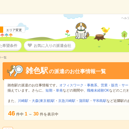
ヘル
エリア変更
た希望条件
お気に入りの派遣会社
事一覧
雑色駅
の派遣のお仕事情報一覧
雑色駅の派遣のお仕事情報です。
オフィスワーク・事務系
、
営業・販売・サー
揃えています。さらに、
短期
・
単発
などの期間や、
職種未経験OK
などのこだ
また、
川崎駅
・
大森(東京都)駅
・
京急川崎駅
・
蒲田駅
・
平和島駅
など近隣駅の
46
1
30
件中
～
件を表示中