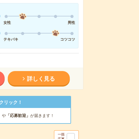
女性
男性
テキパキ
コツコツ
詳しく見る
クリック！
」
や
「応募歓迎」
が届きます！
一括