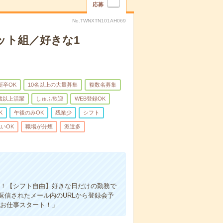
応募
No.TWNXTN101AH069
ット組／好きな1
新卒OK
10名以上の大量募集
複数名募集
0歳以上活躍
しゅふ歓迎
WEB登録OK
K
午後のみOK
残業少
シフト
いOK
職場が分煙
派遣多
す！【シフト自由】好きな日だけの勤務で
返信されたメール内のURLから登録会予
「お仕事スタート！」