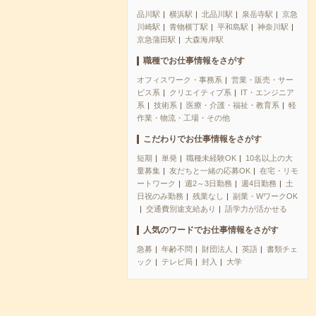
品川駅
横浜駅
北品川駅
泉岳寺駅
京急
川崎駅
青物横丁駅
平和島駅
神奈川駅
京急蒲田駅
大森海岸駅
職種でお仕事情報をさがす
オフィスワーク・事務系
営業・販売・サー
ビス系
クリエイティブ系
IT・エンジニア
系
技術系
医療・介護・福祉・教育系
軽
作業・物流・工場・その他
こだわりでお仕事情報をさがす
短期
単発
職種未経験OK
10名以上の大
量募集
友だちと一緒の応募OK
在宅・リモ
ートワーク
週2～3日勤務
週4日勤務
土
日祝のみ勤務
残業なし
副業・WワークOK
交通費別途支給あり
語学力が活かせる
人気のワードでお仕事情報をさがす
急募
年齢不問
財団法人
英語
書類チェ
ック
テレビ局
封入
大学