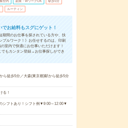
養控内
副業・WワークOK
駅歩5分
し
ルーティン
いでお給料もスグにゲット！
！短期間のお仕事を探されている方や、扶
ンプルワーク！》お任せするのは、印刷
備の室内で快適にお仕事いただけます！
こでもカンタン登録→お仕事探しができ
ら徒歩5分／大森(東京都)駅から徒歩5分
ける！
シフトあり！シフト例▼9:00～12:00▼