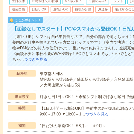
土日祝休
16時前までの仕事
5ｈ以内OK
午後のみOK
シフト
扶
服装自由
日払いOK
週払いOK
職場が分煙
派遣多
電話対応な
ここがポイント！
【面談なしでスタート】PCやスマホから登録OK！日払
【週1～OK】シフトは自己申告制なので、自分の都合で働けちゃう
養内のお仕事を探されている方にはピッタリです！《室内で快適！シ
物やDMなどの封入や仕分けです。重いものもありませんし、空調完
《面談不要》来社不要のWEB登録！PCでもスマホでも、いつでもど
ちゃ…
つづきを見る
勤務地
東京都大田区
雑色駅から徒歩5分／蒲田駅から徒歩5分／京急蒲田駅か
／大岡山駅から徒歩5分
曜日頻度
好きな日1日～OK！＊希望シフト制で好きな曜日で働
時間
【1日3時間～も相談OK!】午前中のみや18時以降などの
9:00～17:00 ▼10:00～1…
つづきを見る
期間
1日だけの単発OK！＃8月～ ＃9月～