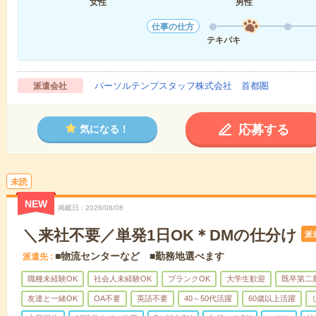
女性
男性
仕事の仕方
テキパキ
パーソルテンプスタッフ株式会社 首都圏
派遣会社
応募する
気になる！
未読
NEW
掲載日
2026/08/08
＼来社不要／単発1日OK＊DMの仕分け
派
■物流センターなど ■勤務地選べます
派遣先
職種未経験OK
社会人未経験OK
ブランクOK
大学生歓迎
既卒第二
友達と一緒OK
OA不要
英語不要
40～50代活躍
60歳以上活躍