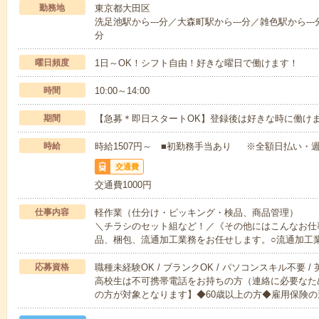
勤務地
東京都大田区
洗足池駅から---分／大森町駅から---分／雑色駅から---
分
曜日頻度
1日～OK！シフト自由！好きな曜日で働けます！
時間
10:00～14:00
期間
【急募＊即日スタートOK】登録後は好きな時に働け
時給
時給1507円～ ■初勤務手当あり ※全額日払い・週
交通費
交通費1000円
仕事内容
軽作業（仕分け・ピッキング・検品、商品管理）
＼チラシのセット組など！／《その他にはこんなお仕
品、梱包、流通加工業務をお任せします。○流通加工
応募資格
職種未経験OK / ブランクOK / パソコンスキル不要 /
高校生は不可携帯電話をお持ちの方（連絡に必要なた
の方が対象となります】◆60歳以上の方◆雇用保険の