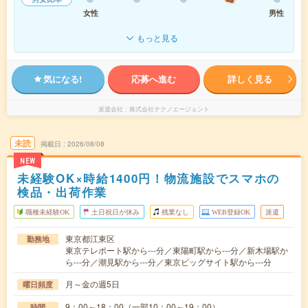
女性
男性
もっと見る
気になる!
応募へ進む
詳しく見る
派遣会社
株式会社テクノエージェント
未読
掲載日
2026/08/08
NEW
未経験OK×時給1400円！物流施設でスマホの
検品・出荷作業
職種未経験OK
土日祝日が休み
残業なし
WEB登録OK
派遣
東京都江東区
勤務地
東京テレポート駅から---分／東陽町駅から---分／新木場駅か
ら---分／潮見駅から---分／東京ビッグサイト駅から---分
月～金の週5日
曜日頻度
9：00～18：00（一部10：00～19：00）
時間