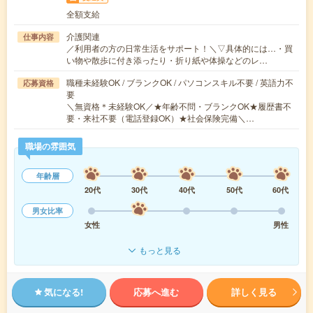
全額支給
介護関連
仕事内容
／利用者の方の日常生活をサポート！＼▽具体的には…・買
い物や散歩に付き添ったり・折り紙や体操などのレ…
職種未経験OK / ブランクOK / パソコンスキル不要 / 英語力不
応募資格
要
＼無資格＊未経験OK／★年齢不問・ブランクOK★履歴書不
要・来社不要（電話登録OK）★社会保険完備＼…
職場の雰囲気
年齢層
20代
30代
40代
50代
60代
男女比率
女性
男性
もっと見る
気になる!
応募へ進む
詳しく見る