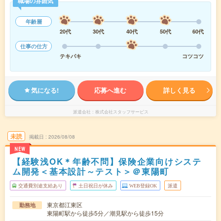
職場の雰囲気
年齢層
20代
30代
40代
50代
60代
仕事の仕方
テキパキ
コツコツ
気になる!
応募へ進む
詳しく見る
派遣会社
株式会社スタッフサービス
未読
掲載日
2026/08/08
NEW
【経験浅OK＊年齢不問】保険企業向けシステ
ム開発＜基本設計～テスト＞＠東陽町
交通費別途支給あり
土日祝日が休み
WEB登録OK
派遣
東京都江東区
勤務地
東陽町駅から徒歩5分／潮見駅から徒歩15分