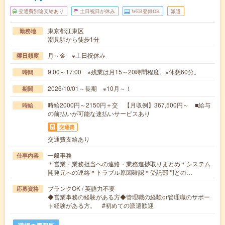
交通費別途支給あり
土日祝日が休み
WEB登録OK
派遣
東京都江東区
勤務地
潮見駅から徒歩1分
月～金 ※土日祝休み
曜日頻度
9:00～17:00 ※残業は月15～20時間程度。※休憩60分。
時間
2026/10/01～長期 ※10月～！
期間
時給2000円～2150円＋交 【月収例】367,500円～ ■給与
時給
の前払いが可能な速払いサービスあり
交通費
交通費支給あり
一般事務
仕事内容
＊営業・業務担当への連絡・業務進捗取りまとめ＊システム
開発元への連絡＊トラブル原因確認＊受託部門との…
ブランクOK / 英語力不要
応募資格
◆営業事務の経験がある方◆管理職の経験or管理職のサポー
ト経験がある方。 #初めての派遣歓迎