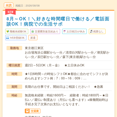
未読
掲載日
2026/08/08
NEW
8月～OK！＼好きな時間曜日で働ける／電話面
談OK！病院での生活サポ
職種未経験OK
交通費別途支給あり
土日祝日が休み
残業なし
WEB登録OK
派遣
東京都江東区
勤務地
お台場海浜公園駅から---分／清澄白河駅から---分／潮見駅か
ら---分／辰巳駅から---分／森下(東京都)駅から---分
週2日～5日OK（月～金） ★土日休みOK
曜日頻度
★1日6時間～の時短シフトOK★都合に合わせてシフトが決
時間
められますシフト例：7：00～16：009：…
長期のお仕事です。開始日はご相談ください！ ★急募
期間
無資格未経験：時給1600円～ 経験者：時給1800円～★日
時給
払い／週払い制度あり（月払いも選べます）※稼働開始時は
手続き完了次第のお支払いとなります。
交通費