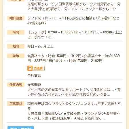
東陽町駅から---分／国際展示場駅から---分／潮見駅から---分
／大島(東京都)駅から---分／テレコムセンター駅から---分
シフト制（月～日） ※平日のみなどの相談もOK ※週3日など
曜日頻度
の相談もOK
【シフト例】07:00～16:0009:00～18:0017:00～09:00※ 上記
時間
は一例です！そ…
即日～2ヶ月以上
期間
無資格の方：時給1530円～1912円 / 介護福祉士：時給1830
時給
円～2287円 / 初任者以上：時給1730円～2162円
交通費
全額支給
介護関連
仕事内容
／利用者の方の日常生活をサポート！＼▽具体的には…・買
い物や散歩の付き添い・折り紙や体操などのレク参…
職種未経験OK / ブランクOK / パソコンスキル不要 / 英語力不
応募資格
要
＼無資格＊未経験OK／★年齢不問・ブランクOK★履歴書不
要・来社不要（電話登録OK）★社会保険完備＼…