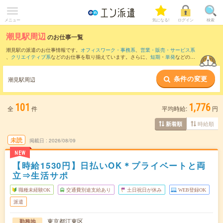
メニュー
気になる!
ログイン
検索
潮見駅周辺
のお仕事一覧
潮見駅の派遣のお仕事情報です。
オフィスワーク・事務系
、
営業・販売・サービス系
、
クリエイティブ系
などのお仕事を取り揃えています。さらに、
短期
・
単発
などの期
間や、
職種未経験OK
などのこだわり条件で絞り込んでいただけます。
条件の変更
また、
豊洲駅
・
茅場町駅
・
八丁堀(東京都)駅
・
東陽町駅
・
人形町駅
など近隣駅のお仕事
潮見駅周辺
もご確認いただけます。
101
1,776
全
件
平均時給:
円
時給順
新着順
未読
掲載日
2026/08/09
NEW
【時給1530円】日払いOK＊プライベートと両
立⇒生活サポ
職種未経験OK
交通費別途支給あり
土日祝日が休み
WEB登録OK
派遣
東京都江東区
勤務地