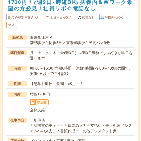
1700円＊<週3日×時短OK>扶養内＆Wワーク希
望の方必見！社員サポ＠電話なし
交通費別途支給あり
土日祝日が休み
残業なし
WEB登録OK
派遣
東京都江東区
勤務地
潮見駅から徒歩3分／東陽町駅から民間バス6分
月・火・水・木・金(週3日) ※週3日勤務です ※好きな曜日を
曜日頻度
選べます！
09:00～16:00(実働6時間 休憩1時間)※9:00～18:00の間で、
時間
実働6H以上でご相談O…
【急募】即日～長期 ※8月～！
期間
時給1700円
時給
交通費
全額支給
一般事務
仕事内容
＊請求書のチェック＊伝票の入力＊支払い・売上処理（シス
テムへの入力）＊書類作成＊その他アシスタント業…
パソコンスキル不要 / 英語力不要
応募資格