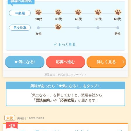
職場の雰囲気
年齢層
20代
30代
40代
50代
60代
男女比率
女性
男性
もっと見る
気になる!
応募へ進む
詳しく見る
派遣会社
株式会社ニッソーネット
興味があったら「★気になる！」をタップ！
「気になる！」を押しておくと、派遣会社から
「面談確約」
や
「応募歓迎」
が届きます！
未読
掲載日
2026/08/09
NEW