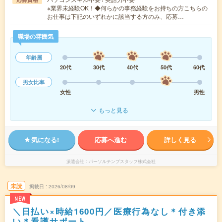
※業界未経験OK！◆何らかの事務経験をお持ちの方こちらの
お仕事は下記のいずれかに該当する方のみ、応募…
職場の雰囲気
年齢層
20代
30代
40代
50代
60代
男女比率
女性
男性
もっと見る
気になる!
応募へ進む
詳しく見る
派遣会社
パーソルテンプスタッフ株式会社
未読
掲載日
2026/08/09
NEW
＼日払い×時給1600円／医療行為なし＊付き添
い＊看護サポート