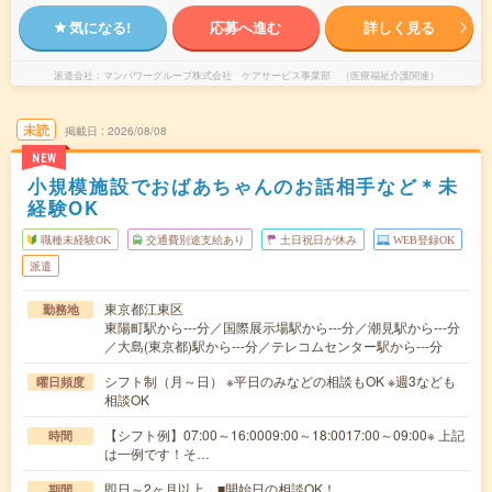
気になる!
応募へ進む
詳しく見る
派遣会社
マンパワーグループ株式会社 ケアサービス事業部 （医療福祉介護関連）
未読
掲載日
2026/08/08
NEW
小規模施設でおばあちゃんのお話相手など＊未
経験OK
職種未経験OK
交通費別途支給あり
土日祝日が休み
WEB登録OK
派遣
東京都江東区
勤務地
東陽町駅から---分／国際展示場駅から---分／潮見駅から---分
／大島(東京都)駅から---分／テレコムセンター駅から---分
シフト制（月～日） ※平日のみなどの相談もOK ※週3なども
曜日頻度
相談OK
【シフト例】07:00～16:0009:00～18:0017:00～09:00※ 上記
時間
は一例です！そ…
即日～2ヶ月以上 ■開始日の相談OK！
期間