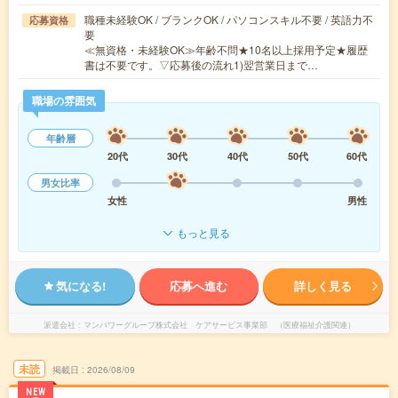
職種未経験OK / ブランクOK / パソコンスキル不要 / 英語力不
応募資格
要
≪無資格・未経験OK≫年齢不問★10名以上採用予定★履歴
書は不要です。▽応募後の流れ1)翌営業日まで…
職場の雰囲気
年齢層
20代
30代
40代
50代
60代
男女比率
女性
男性
もっと見る
気になる!
応募へ進む
詳しく見る
派遣会社
マンパワーグループ株式会社 ケアサービス事業部 （医療福祉介護関連）
未読
掲載日
2026/08/09
NEW