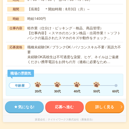
【長期】 ＊開始時期：8月3日（月）～
期間
時給1400円
時給
軽作業（仕分け・ピッキング・検品、商品管理）
仕事内容
【仕事内容】＜スマホのカンタン検品・出荷作業！＞ソフト
バンクの返品されたスマホのキズや動作をチェック…
職種未経験OK / ブランクOK / パソコンスキル不要 / 英語力不
応募資格
要
未経験OK高校生は不可過度な染髪、ヒゲ、ネイルはご遠慮
ください携帯電話をお持ちの方（連絡に必要なため…
職場の雰囲気
年齢層
20代
30代
40代
50代
60代
気になる!
応募へ進む
詳しく見る
派遣会社
テイケイワークス株式会社（募集担当）