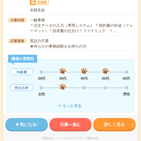
交通費
全額支給
一般事務
仕事内容
＊注文データの入力（専用システム） ＊契約書の作成（フォ
ーマット）＊請求書の仕分け＊ファイリング ＊…
英語力不要
応募資格
★何らかの事務経験をお持ちの方
職場の雰囲気
年齢層
20代
30代
40代
50代
60代
男女比率
女性
男性
もっと見る
気になる!
応募へ進む
詳しく見る
派遣会社
パーソルテンプスタッフ株式会社