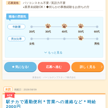
パソコンスキル不要 / 英語力不要
応募資格
※業界未経験OK！◆何らかの事務経験をお持ちの方
職場の雰囲気
年齢層
20代
30代
40代
50代
60代
男女比率
女性
男性
もっと見る
気になる!
応募へ進む
詳しく見る
派遣会社
パーソルテンプスタッフ株式会社
未読
掲載日
2026/08/09
NEW
駅チカで通勤便利＊営業への連絡など＊時給
2000円