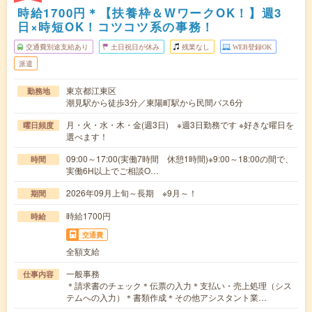
時給1700円＊【扶養枠＆WワークOK！】週3
日×時短OK！コツコツ系の事務！
交通費別途支給あり
土日祝日が休み
残業なし
WEB登録OK
派遣
東京都江東区
勤務地
潮見駅から徒歩3分／東陽町駅から民間バス6分
月・火・水・木・金(週3日) ※週3日勤務です ※好きな曜日を
曜日頻度
選べます！
09:00～17:00(実働7時間 休憩1時間)※9:00～18:00の間で、
時間
実働6H以上でご相談O…
2026年09月上旬～長期 ※9月～！
期間
時給1700円
時給
交通費
全額支給
一般事務
仕事内容
＊請求書のチェック＊伝票の入力＊支払い・売上処理（シス
テムへの入力）＊書類作成＊その他アシスタント業…