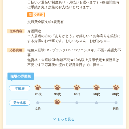
日払い／週払い制度あり（月払いも選べます）※稼働開始時
は手続き完了次第のお支払いとなります。
交通費
交通費全額支給※規定有
介護関連
仕事内容
＊入居者の方の「ありがとう」が嬉しい＊お年寄りを笑顔に
する介護のお仕事です。おじいちゃん、おばあちゃ…
職種未経験OK / ブランクOK / パソコンスキル不要 / 英語力不
応募資格
要
無資格・未経験OK年齢不問★10名以上採用予定★履歴書は
不要です▽応募後の流れ1)翌営業日までに担当…
職場の雰囲気
年齢層
20代
30代
40代
50代
60代
男女比率
女性
男性
もっと見る