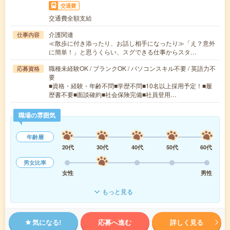
交通費
交通費全額支給
介護関連
仕事内容
≪散歩に付き添ったり、お話し相手になったり≫「え？意外
に簡単！」と思うくらい、スグできる仕事からスタ…
職種未経験OK / ブランクOK / パソコンスキル不要 / 英語力不
応募資格
要
■資格・経験・年齢不問■学歴不問■10名以上採用予定！■履
歴書不要■面談確約■社会保険完備■社員登用…
職場の雰囲気
年齢層
20代
30代
40代
50代
60代
男女比率
女性
男性
もっと見る
気になる!
応募へ進む
詳しく見る