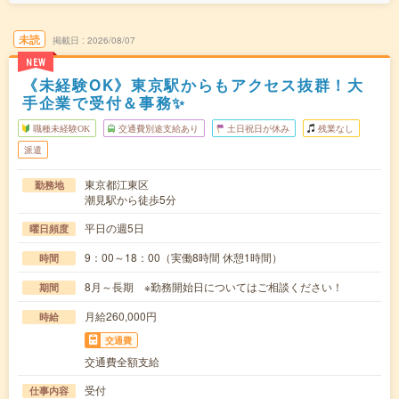
未読
掲載日
2026/08/07
NEW
《未経験OK》東京駅からもアクセス抜群！大
手企業で受付＆事務✨
職種未経験OK
交通費別途支給あり
土日祝日が休み
残業なし
派遣
東京都江東区
勤務地
潮見駅から徒歩5分
平日の週5日
曜日頻度
9：00～18：00（実働8時間 休憩1時間）
時間
8月～長期 ※勤務開始日についてはご相談ください！
期間
月給260,000円
時給
交通費
交通費全額支給
受付
仕事内容