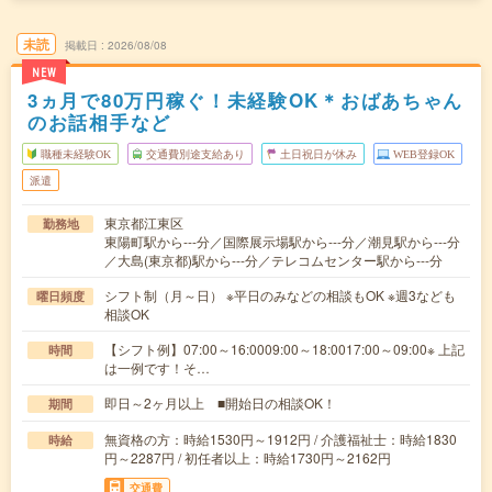
未読
掲載日
2026/08/08
NEW
3ヵ月で80万円稼ぐ！未経験OK＊おばあちゃん
のお話相手など
職種未経験OK
交通費別途支給あり
土日祝日が休み
WEB登録OK
派遣
東京都江東区
勤務地
東陽町駅から---分／国際展示場駅から---分／潮見駅から---分
／大島(東京都)駅から---分／テレコムセンター駅から---分
シフト制（月～日） ※平日のみなどの相談もOK ※週3なども
曜日頻度
相談OK
【シフト例】07:00～16:0009:00～18:0017:00～09:00※ 上記
時間
は一例です！そ…
即日～2ヶ月以上 ■開始日の相談OK！
期間
無資格の方：時給1530円～1912円 / 介護福祉士：時給1830
時給
円～2287円 / 初任者以上：時給1730円～2162円
交通費