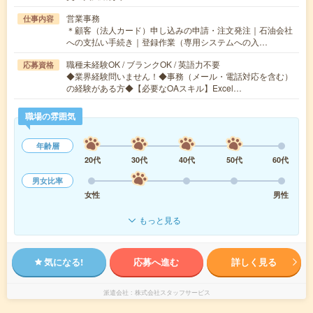
営業事務
仕事内容
＊顧客（法人カード）申し込みの申請・注文発注｜石油会社
への支払い手続き｜登録作業（専用システムへの入…
職種未経験OK / ブランクOK / 英語力不要
応募資格
◆業界経験問いません！◆事務（メール・電話対応を含む）
の経験がある方◆【必要なOAスキル】Excel…
職場の雰囲気
年齢層
20代
30代
40代
50代
60代
男女比率
女性
男性
もっと見る
気になる!
応募へ進む
詳しく見る
派遣会社
株式会社スタッフサービス