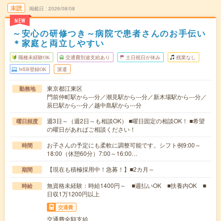
未読
掲載日
2026/08/08
NEW
～安心の研修つき～病院で患者さんのお手伝い
＊家庭と両立しやすい
職種未経験OK
交通費別途支給あり
土日祝日が休み
残業なし
WEB登録OK
派遣
東京都江東区
勤務地
門前仲町駅から---分／潮見駅から---分／新木場駅から---分／
辰巳駅から---分／越中島駅から---分
週3日～（週2日～も相談OK） ■曜日固定の相談OK！ ■希望
曜日頻度
の曜日があればご相談ください！
お子さんの予定にも柔軟に調整可能です。シフト例9:00～
時間
18:00（休憩60分）7:00～16:00…
【現在も積極採用中！急募！】■2カ月～
期間
無資格未経験：時給1400円～ ■週払いOK ■扶養内OK ■
時給
日収1万1200円以上
交通費
交通費全額支給