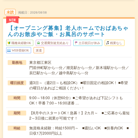
未読
掲載日
2026/08/08
NEW
【オープニング募集】老人ホームでおばあちゃ
んのお散歩やご飯・お風呂のサポート
職種未経験OK
交通費別途支給あり
土日祝日が休み
残業なし
WEB登録OK
派遣
東京都江東区
勤務地
門前仲町駅から---分／潮見駅から---分／新木場駅から---分／
辰巳駅から---分／越中島駅から---分
週3日～（週2日～も相談OK） ■曜日固定の相談OK！ ■希望
曜日頻度
の曜日があればご相談ください！
9:00～18:00（休憩60分）■ご希望があれば下記シフトも
時間
OK！早番 7:00～16:00遅番 …
【8月中のスタートOK！急募！】2カ月～ ■ご応募から最短
期間
2～3日後に就業が可能です！
無資格未経験：時給1500円～ ■週払いOK ■扶養内OK ■
時給
日収1万2000円以上