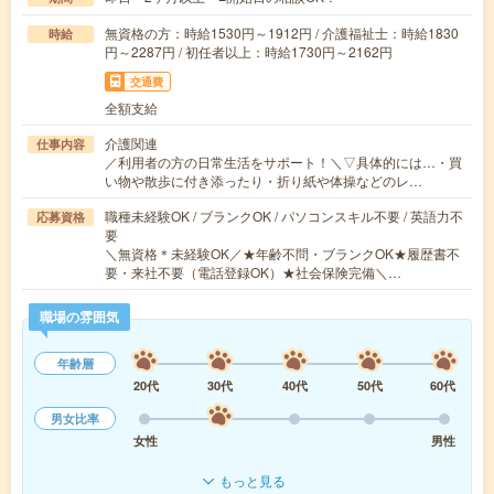
無資格の方：時給1530円～1912円 / 介護福祉士：時給1830
時給
円～2287円 / 初任者以上：時給1730円～2162円
交通費
全額支給
介護関連
仕事内容
／利用者の方の日常生活をサポート！＼▽具体的には…・買
い物や散歩に付き添ったり・折り紙や体操などのレ…
職種未経験OK / ブランクOK / パソコンスキル不要 / 英語力不
応募資格
要
＼無資格＊未経験OK／★年齢不問・ブランクOK★履歴書不
要・来社不要（電話登録OK）★社会保険完備＼…
職場の雰囲気
年齢層
20代
30代
40代
50代
60代
男女比率
女性
男性
もっと見る