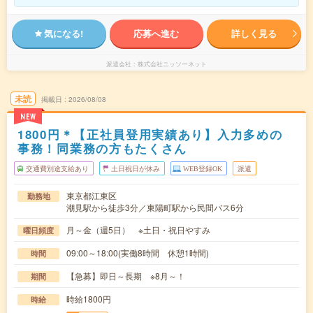
気になる!
応募へ進む
詳しく見る
派遣会社
株式会社ニッソーネット
未読
掲載日
2026/08/08
NEW
1800円＊【正社員登用実績あり】入力多めの
事務！同業務の方もたくさん
交通費別途支給あり
土日祝日が休み
WEB登録OK
派遣
東京都江東区
勤務地
潮見駅から徒歩3分／東陽町駅から民間バス6分
月～金（週5日） ※土日・祝日やすみ
曜日頻度
09:00～18:00(実働8時間 休憩1時間)
時間
【急募】即日～長期 ※8月～！
期間
時給1800円
時給