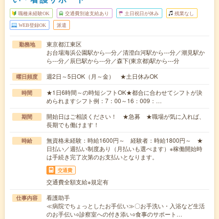
職種未経験OK
交通費別途支給あり
土日祝日が休み
残業なし
WEB登録OK
派遣
東京都江東区
勤務地
お台場海浜公園駅から---分／清澄白河駅から---分／潮見駅か
ら---分／辰巳駅から---分／森下(東京都)駅から---分
週2日～5日OK（月～金） ★土日休みOK
曜日頻度
★1日6時間～の時短シフトOK★都合に合わせてシフトが決
時間
められますシフト例：7：00～16：009：…
開始日はご相談ください！ ★急募 ★職場が気に入れば、
期間
長期でも働けます！
無資格未経験：時給1600円～ 経験者：時給1800円～ ★
時給
日払い／週払い制度あり（月払いも選べます）※稼働開始時
は手続き完了次第のお支払いとなります。
交通費
交通費全額支給※規定有
看護助手
仕事内容
≪病院でちょっとしたお手伝い≫〇お手洗い・入浴など生活
のお手伝い○診察室への付き添い○食事のサポート…