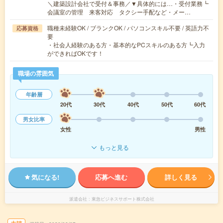
＼建築設計会社で受付＆事務／▼具体的には…・受付業務┗
会議室の管理 来客対応 タクシー手配など・メー…
職種未経験OK / ブランクOK / パソコンスキル不要 / 英語力不
応募資格
要
・社会人経験のある方・基本的なPCスキルのある方┗入力
ができればOKです！
職場の雰囲気
年齢層
20代
30代
40代
50代
60代
男女比率
女性
男性
もっと見る
気になる!
応募へ進む
詳しく見る
派遣会社
東急ビジネスサポート株式会社