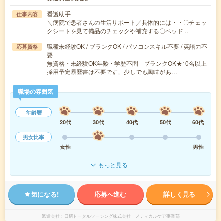
看護助手
仕事内容
＼病院で患者さんの生活サポート／具体的には・・〇チェッ
クシートを見て備品のチェックや補充する〇ベッド…
職種未経験OK / ブランクOK / パソコンスキル不要 / 英語力不
応募資格
要
無資格・未経験OK年齢・学歴不問 ブランクOK★10名以上
採用予定履歴書は不要です。少しでも興味があ…
職場の雰囲気
年齢層
20代
30代
40代
50代
60代
男女比率
女性
男性
もっと見る
気になる!
応募へ進む
詳しく見る
派遣会社
日研トータルソーシング株式会社 メディカルケア事業部