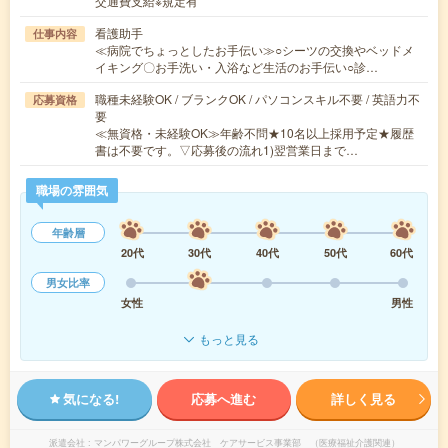
交通費支給※規定有
看護助手
仕事内容
≪病院でちょっとしたお手伝い≫○シーツの交換やベッドメ
イキング〇お手洗い・入浴など生活のお手伝い○診…
職種未経験OK / ブランクOK / パソコンスキル不要 / 英語力不
応募資格
要
≪無資格・未経験OK≫年齢不問★10名以上採用予定★履歴
書は不要です。▽応募後の流れ1)翌営業日まで…
職場の雰囲気
年齢層
20代
30代
40代
50代
60代
男女比率
女性
男性
もっと見る
気になる!
応募へ進む
詳しく見る
派遣会社
マンパワーグループ株式会社 ケアサービス事業部 （医療福祉介護関連）