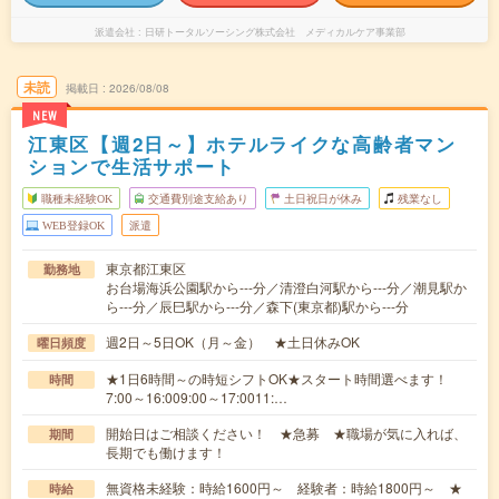
派遣会社
日研トータルソーシング株式会社 メディカルケア事業部
未読
掲載日
2026/08/08
NEW
江東区【週2日～】ホテルライクな高齢者マン
ションで生活サポート
職種未経験OK
交通費別途支給あり
土日祝日が休み
残業なし
WEB登録OK
派遣
東京都江東区
勤務地
お台場海浜公園駅から---分／清澄白河駅から---分／潮見駅か
ら---分／辰巳駅から---分／森下(東京都)駅から---分
週2日～5日OK（月～金） ★土日休みOK
曜日頻度
★1日6時間～の時短シフトOK★スタート時間選べます！
時間
7:00～16:009:00～17:0011:…
開始日はご相談ください！ ★急募 ★職場が気に入れば、
期間
長期でも働けます！
無資格未経験：時給1600円～ 経験者：時給1800円～ ★
時給