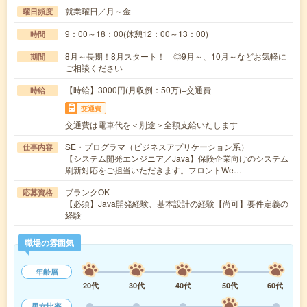
就業曜日／月～金
曜日頻度
9：00～18：00(休憩12：00～13：00)
時間
8月～長期！8月スタート！ ◎9月～、10月～などお気軽に
期間
ご相談ください
【時給】3000円(月収例：50万)+交通費
時給
交通費
交通費は電車代を＜別途＞全額支給いたします
SE・プログラマ（ビジネスアプリケーション系）
仕事内容
【システム開発エンジニア／Java】保険企業向けのシステム
刷新対応をご担当いただきます。フロントWe…
ブランクOK
応募資格
【必須】Java開発経験、基本設計の経験【尚可】要件定義の
経験
職場の雰囲気
年齢層
20代
30代
40代
50代
60代
男女比率