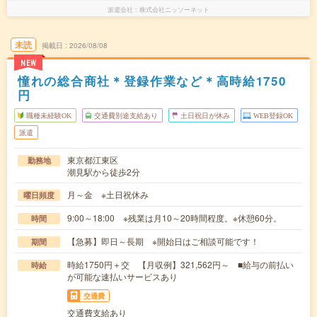
派遣会社
株式会社ニッソーネット
未読
掲載日
2026/08/08
NEW
憧れの総合商社＊登録作業など＊高時給1750
円
職種未経験OK
交通費別途支給あり
土日祝日が休み
WEB登録OK
派遣
東京都江東区
勤務地
潮見駅から徒歩2分
月～金 ※土日祝休み
曜日頻度
9:00～18:00 ※残業は月10～20時間程度。※休憩60分。
時間
【急募】即日～長期 ※開始日はご相談可能です！
期間
時給1750円＋交 【月収例】321,562円～ ■給与の前払い
時給
が可能な速払いサービスあり
交通費
交通費支給あり