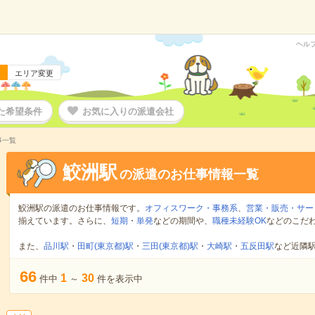
ヘル
エリア変更
た希望条件
お気に入りの派遣会社
事一覧
鮫洲駅
の派遣のお仕事情報一覧
鮫洲駅の派遣のお仕事情報です。
オフィスワーク・事務系
、
営業・販売・サー
揃えています。さらに、
短期
・
単発
などの期間や、
職種未経験OK
などのこだ
また、
品川駅
・
田町(東京都)駅
・
三田(東京都)駅
・
大崎駅
・
五反田駅
など近隣
66
1
30
件中
～
件を表示中