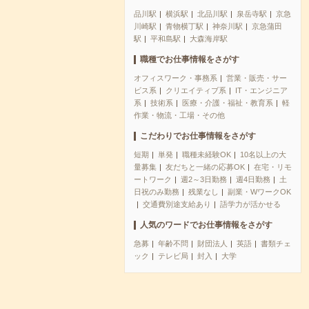
品川駅
横浜駅
北品川駅
泉岳寺駅
京急
川崎駅
青物横丁駅
神奈川駅
京急蒲田
駅
平和島駅
大森海岸駅
職種でお仕事情報をさがす
オフィスワーク・事務系
営業・販売・サー
ビス系
クリエイティブ系
IT・エンジニア
系
技術系
医療・介護・福祉・教育系
軽
作業・物流・工場・その他
こだわりでお仕事情報をさがす
短期
単発
職種未経験OK
10名以上の大
量募集
友だちと一緒の応募OK
在宅・リモ
ートワーク
週2～3日勤務
週4日勤務
土
日祝のみ勤務
残業なし
副業・WワークOK
交通費別途支給あり
語学力が活かせる
人気のワードでお仕事情報をさがす
急募
年齢不問
財団法人
英語
書類チェ
ック
テレビ局
封入
大学