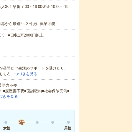
！早番 7:00～16:00遅番 10:00～19:
募から最短2～3日後に就業可能！
K ■日収1万2000円以上
が昼間だけ生活のサポートを受けたり、
もちろ…
つづきを見る
 英語力不要
！■履歴書不要■面談確約■社会保険完備■
づきを見る
女性
男性