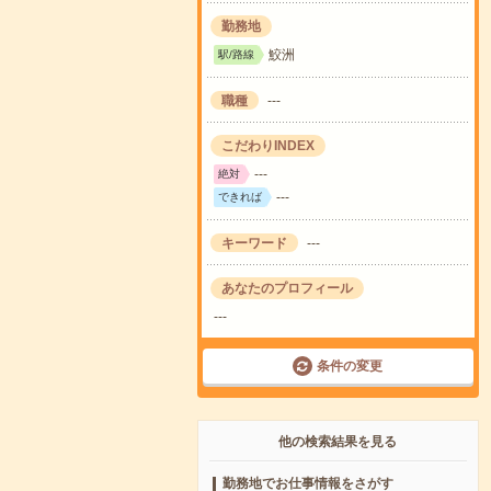
勤務地
鮫洲
駅/路線
職種
---
こだわりINDEX
---
絶対
---
できれば
キーワード
---
あなたのプロフィール
---
条件の変更
他の検索結果を見る
勤務地でお仕事情報をさがす