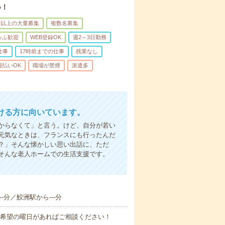
い！
名以上の大量募集
複数名募集
ゅふ歓迎
WEB登録OK
週2～3日勤務
仕事
17時前までの仕事
残業なし
週払いOK
職場が禁煙
派遣多
ける方に向いています。
からなくて」と言う。けど、自分が若い
元気なときは、フランスにも行ったんだ
？」そんな懐かしい思い出話に、ただ
そんな老人ホームでの生活支援です。
-分／鮫洲駅から---分
！■希望の曜日があればご相談ください！