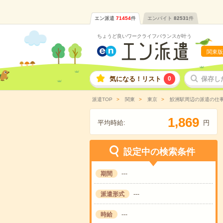
エン派遣
71454
件
エンバイト
82531
件
ちょうど良いワークライフバランスが叶う
関東版
気になる！リスト
0
保存し
派遣TOP
関東
東京
鮫洲駅周辺の派遣の仕
,
1
8
6
9
平均時給:
円
設定中の検索条件
期間
---
派遣形式
---
時給
---