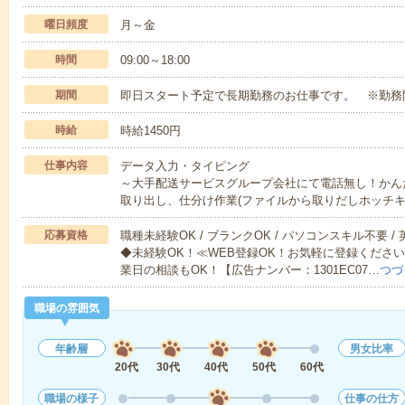
曜日頻度
月～金
時間
09:00～18:00
期間
即日スタート予定で長期勤務のお仕事です。 ※勤務
時給
時給1450円
仕事内容
データ入力・タイピング
～大手配送サービスグループ会社にて電話無し！かん
取り出し、仕分け作業(ファイルから取りだしホッチ
応募資格
職種未経験OK / ブランクOK / パソコンスキル不要 /
◆未経験OK！≪WEB登録OK！お気軽に登録くださ
業日の相談もOK！【広告ナンバー：1301EC07…
つづ
職場の雰囲気
年齢層
男女比率
20代
30代
40代
50代
60代
職場の様子
仕事の仕方