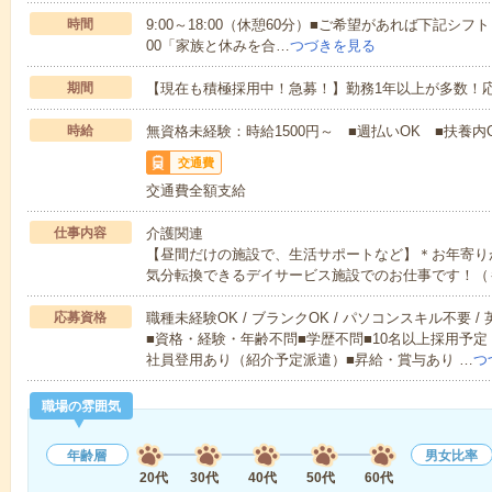
時間
9:00～18:00（休憩60分）■ご希望があれば下記シフトもOK
00「家族と休みを合…
つづきを見る
期間
【現在も積極採用中！急募！】勤務1年以上が多数！応
時給
無資格未経験：時給1500円～ ■週払いOK ■扶養内O
交通費
交通費全額支給
仕事内容
介護関連
【昼間だけの施設で、生活サポートなど】＊お年寄り
気分転換できるデイサービス施設でのお仕事です！（
応募資格
職種未経験OK / ブランクOK / パソコンスキル不要 /
■資格・経験・年齢不問■学歴不問■10名以上採用予定
社員登用あり（紹介予定派遣）■昇給・賞与あり …
つ
職場の雰囲気
年齢層
男女比率
20代
30代
40代
50代
60代