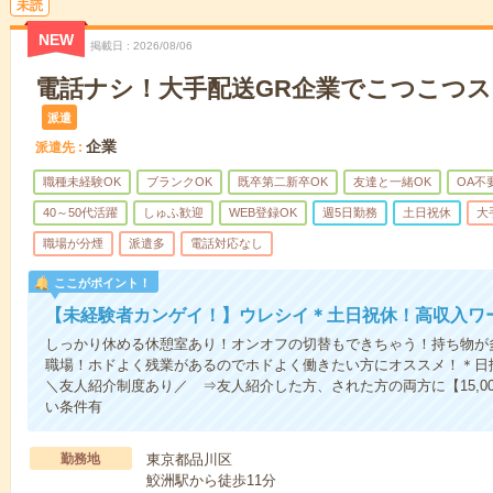
未読
NEW
掲載日
2026/08/06
電話ナシ！大手配送GR企業でこつこつ
派遣
企業
派遣先
職種未経験OK
ブランクOK
既卒第二新卒OK
友達と一緒OK
OA不
40～50代活躍
しゅふ歓迎
WEB登録OK
週5日勤務
土日祝休
大
職場が分煙
派遣多
電話対応なし
ここがポイント！
【未経験者カンゲイ！】ウレシイ＊土日祝休！高収入ワ
しっかり休める休憩室あり！オンオフの切替もできちゃう！持ち物が
職場！ホドよく残業があるのでホドよく働きたい方にオススメ！＊
＼友人紹介制度あり／ ⇒友人紹介した方、された方の両方に【15,0
い条件有
勤務地
東京都品川区
鮫洲駅から徒歩11分