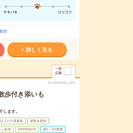
テキパキ
コツコツ
業部
詳しく見る
一括
応募
No.NSGSN41_OP9
散歩付き添いも
介します。
名以上の大量募集
複数名募集
ゅふ歓迎
WEB登録OK
週2～3日勤務