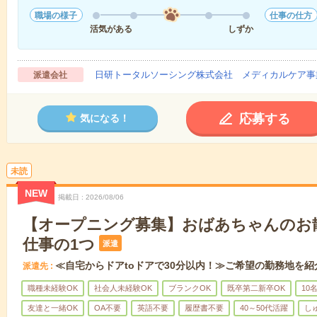
職場の様子
仕事の仕方
活気がある
しずか
日研トータルソーシング株式会社 メディカルケア事
派遣会社
応募する
気になる！
未読
NEW
掲載日
2026/08/06
【オープニング募集】おばあちゃんのお
仕事の1つ
派遣
≪自宅からドアtoドアで30分以内！≫ご希望の勤務地を紹
派遣先
職種未経験OK
社会人未経験OK
ブランクOK
既卒第二新卒OK
10
友達と一緒OK
OA不要
英語不要
履歴書不要
40～50代活躍
し