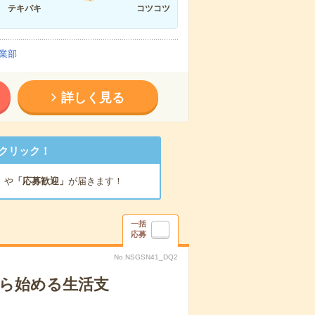
テキパキ
コツコツ
業部
詳しく見る
クリック！
」
や
「応募歓迎」
が届きます！
一括
応募
No.NSGSN41_DQ2
から始める生活支