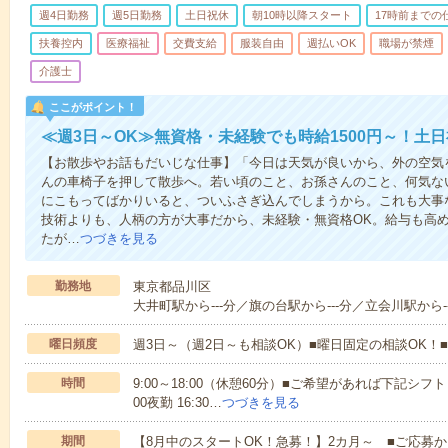
週4日勤務
週5日勤務
土日祝休
朝10時以降スタート
17時前までの
扶養控内
医療福祉
交費支給
服装自由
週払いOK
職場が禁煙
介護士
ここがポイント！
≪週3日～OK≫無資格・未経験でも時給1500円～！土
【お散歩やお話もだいじな仕事】「今日は天気が良いから、外の空気
んの車椅子を押して散歩へ。若い頃のこと、お孫さんのこと、何気な
にこもってばかりいると、ついふさぎ込んでしまうから。これも大事
技術よりも、人柄の方が大事だから、未経験・無資格OK。給与も高
たが…
つづきを見る
勤務地
東京都品川区
大井町駅から---分／旗の台駅から---分／立会川駅から--
曜日頻度
週3日～（週2日～も相談OK）■曜日固定の相談OK
時間
9:00～18:00（休憩60分）■ご希望があれば下記シフトもOK
00夜勤 16:30…
つづきを見る
期間
【8月中のスタートOK！急募！】2カ月～ ■ご応募