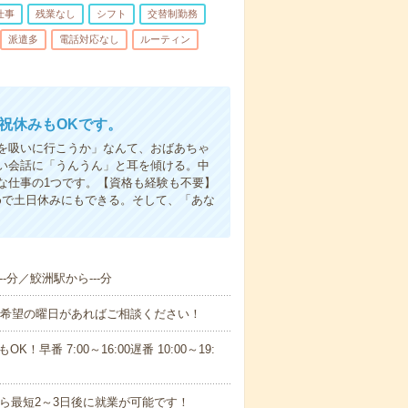
仕事
残業なし
シフト
交替制勤務
派遣多
電話対応なし
ルーティン
日祝休みもOKです。
を吸いに行こうか」なんて、おばあちゃ
い会話に「うんうん」と耳を傾ける。中
な仕事の1つです。【資格も経験も不要】
めで土日休みにもできる。そして、「あな
-分／鮫洲駅から---分
！■希望の曜日があればご相談ください！
！早番 7:00～16:00遅番 10:00～19:
から最短2～3日後に就業が可能です！