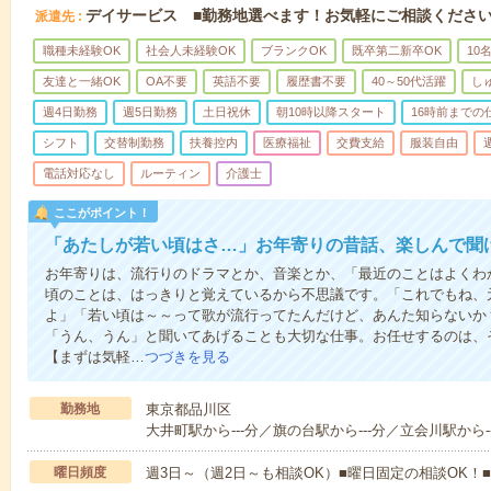
デイサービス ■勤務地選べます！お気軽にご相談くださ
派遣先
職種未経験OK
社会人未経験OK
ブランクOK
既卒第二新卒OK
10
友達と一緒OK
OA不要
英語不要
履歴書不要
40～50代活躍
し
週4日勤務
週5日勤務
土日祝休
朝10時以降スタート
16時前までの
シフト
交替制勤務
扶養控内
医療福祉
交費支給
服装自由
電話対応なし
ルーティン
介護士
ここがポイント！
「あたしが若い頃はさ…」お年寄りの昔話、楽しんで聞
お年寄りは、流行りのドラマとか、音楽とか、「最近のことはよくわ
頃のことは、はっきりと覚えているから不思議です。「これでもね、
よ」「若い頃は～～って歌が流行ってたんだけど、あんた知らないか
「うん、うん」と聞いてあげることも大切な仕事。お任せするのは、
【まずは気軽…
つづきを見る
勤務地
東京都品川区
大井町駅から---分／旗の台駅から---分／立会川駅から--
曜日頻度
週3日～（週2日～も相談OK）■曜日固定の相談OK