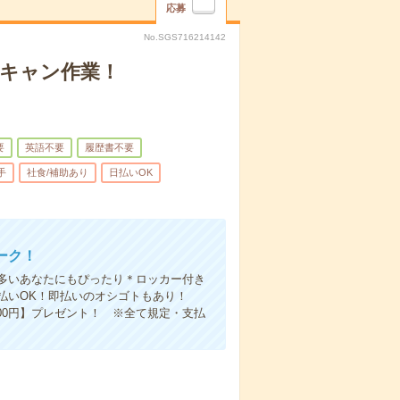
応募
No.SGS716214142
スキャン作業！
要
英語不要
履歴書不要
手
社食/補助あり
日払いOK
ーク！
多いあなたにもぴったり＊ロッカー付き
日払いOK！即払いのオシゴトもあり！
00円】プレゼント！ ※全て規定・支払