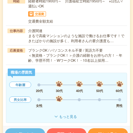
経験者時給1900円～ 介護福祉士時給1950円～ ※日払い/
時給
週払いOK
交通費
交通費全額支給
介護関連
仕事内容
まるで高級マンションのような施設で働けるお仕事です！で
きたばかりの施設が多く、利用者さんの要介護度も…
ブランクOK / パソコンスキル不要 / 英語力不要
応募資格
＜無資格・ブランクOK！＞介護の経験をお持ちの方！・年
齢、学歴不問！・WワークOK！・10名以上採用…
職場の雰囲気
年齢層
20代
30代
40代
50代
60代
男女比率
女性
男性
もっと見る