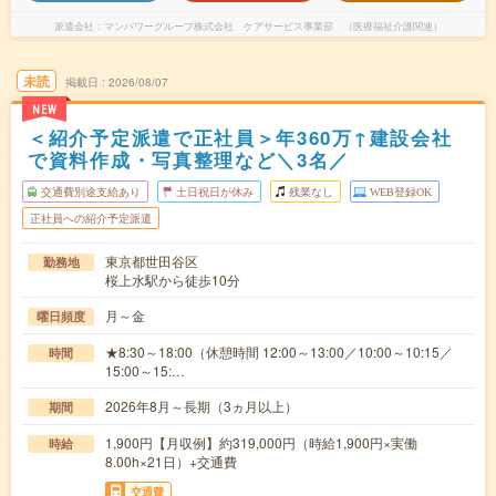
派遣会社
マンパワーグループ株式会社 ケアサービス事業部 （医療福祉介護関連）
未読
掲載日
2026/08/07
NEW
＜紹介予定派遣で正社員＞年360万↑建設会社
で資料作成・写真整理など＼3名／
交通費別途支給あり
土日祝日が休み
残業なし
WEB登録OK
正社員への紹介予定派遣
東京都世田谷区
勤務地
桜上水駅から徒歩10分
月～金
曜日頻度
★8:30～18:00（休憩時間 12:00～13:00／10:00～10:15／
時間
15:00～15:…
2026年8月～長期（3ヵ月以上）
期間
1,900円【月収例】約319,000円（時給1,900円×実働
時給
8.00h×21日）+交通費
交通費