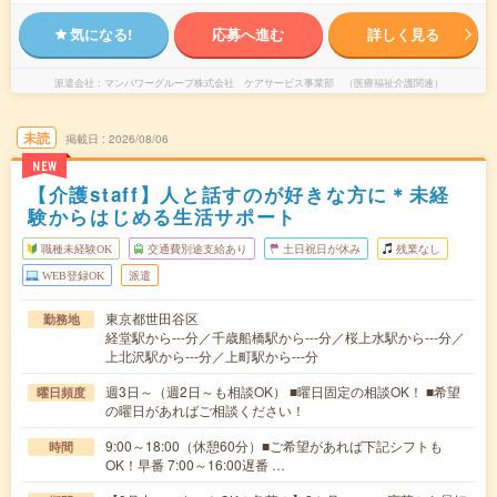
気になる!
応募へ進む
詳しく見る
派遣会社
マンパワーグループ株式会社 ケアサービス事業部 （医療福祉介護関連）
未読
掲載日
2026/08/06
NEW
【介護staff】人と話すのが好きな方に＊未経
験からはじめる生活サポート
職種未経験OK
交通費別途支給あり
土日祝日が休み
残業なし
WEB登録OK
派遣
東京都世田谷区
勤務地
経堂駅から---分／千歳船橋駅から---分／桜上水駅から---分／
上北沢駅から---分／上町駅から---分
週3日～（週2日～も相談OK） ■曜日固定の相談OK！ ■希望
曜日頻度
の曜日があればご相談ください！
9:00～18:00（休憩60分）■ご希望があれば下記シフトも
時間
OK！早番 7:00～16:00遅番 …