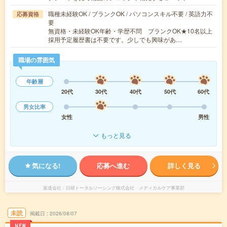
職種未経験OK / ブランクOK / パソコンスキル不要 / 英語力不
応募資格
要
無資格・未経験OK年齢・学歴不問 ブランクOK★10名以上
採用予定履歴書は不要です。少しでも興味があ…
職場の雰囲気
年齢層
20代
30代
40代
50代
60代
男女比率
女性
男性
もっと見る
気になる!
応募へ進む
詳しく見る
派遣会社
日研トータルソーシング株式会社 メディカルケア事業部
未読
掲載日
2026/08/07
NEW