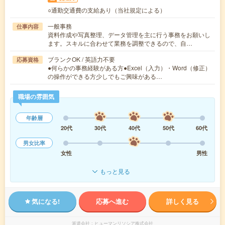
○通勤交通費の支給あり（当社規定による）
一般事務
仕事内容
資料作成や写真整理、データ管理を主に行う事務をお願いし
ます。スキルに合わせて業務を調整できるので、自…
ブランクOK / 英語力不要
応募資格
●何らかの事務経験がある方●Excel（入力）・Word（修正）
の操作ができる方少しでもご興味がある…
職場の雰囲気
年齢層
20代
30代
40代
50代
60代
男女比率
女性
男性
もっと見る
気になる!
応募へ進む
詳しく見る
派遣会社
ヒューマンリソシア株式会社