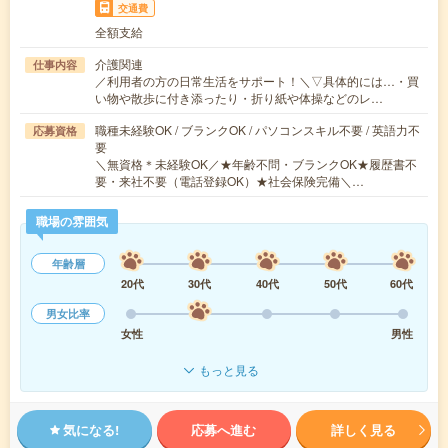
交通費
全額支給
介護関連
仕事内容
／利用者の方の日常生活をサポート！＼▽具体的には…・買
い物や散歩に付き添ったり・折り紙や体操などのレ…
職種未経験OK / ブランクOK / パソコンスキル不要 / 英語力不
応募資格
要
＼無資格＊未経験OK／★年齢不問・ブランクOK★履歴書不
要・来社不要（電話登録OK）★社会保険完備＼…
職場の雰囲気
年齢層
20代
30代
40代
50代
60代
男女比率
女性
男性
もっと見る
気になる!
応募へ進む
詳しく見る