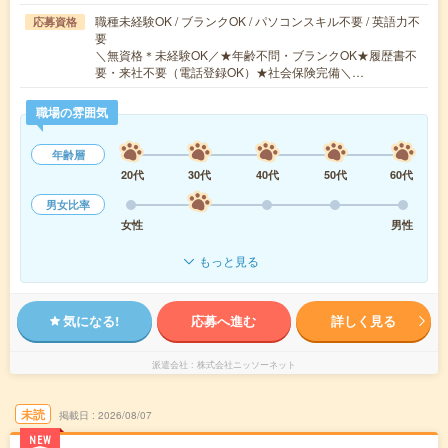
職種未経験OK / ブランクOK / パソコンスキル不要 / 英語力不
応募資格
要
＼無資格＊未経験OK／★年齢不問・ブランクOK★履歴書不
要・来社不要（電話登録OK）★社会保険完備＼…
職場の雰囲気
年齢層
20代
30代
40代
50代
60代
男女比率
女性
男性
もっと見る
気になる!
応募へ進む
詳しく見る
派遣会社
株式会社ニッソーネット
未読
掲載日
2026/08/07
NEW