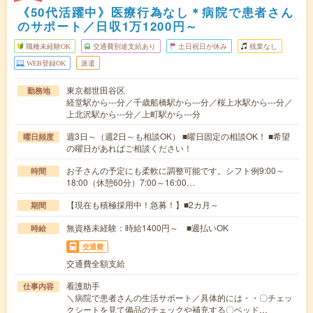
《50代活躍中》医療行為なし＊病院で患者さん
のサポート／日収1万1200円～
職種未経験OK
交通費別途支給あり
土日祝日が休み
残業なし
WEB登録OK
派遣
東京都世田谷区
勤務地
経堂駅から---分／千歳船橋駅から---分／桜上水駅から---分／
上北沢駅から---分／上町駅から---分
週3日～（週2日～も相談OK） ■曜日固定の相談OK！ ■希望
曜日頻度
の曜日があればご相談ください！
お子さんの予定にも柔軟に調整可能です。シフト例9:00～
時間
18:00（休憩60分）7:00～16:00…
【現在も積極採用中！急募！】■2カ月～
期間
無資格未経験：時給1400円～ ■週払いOK
時給
交通費
交通費全額支給
看護助手
仕事内容
＼病院で患者さんの生活サポート／具体的には・・〇チェッ
クシートを見て備品のチェックや補充する〇ベッド…