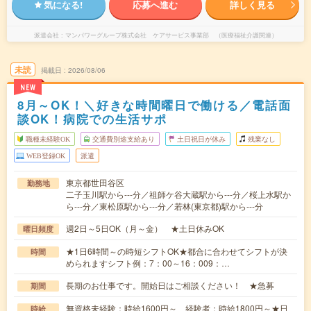
気になる!
応募へ進む
詳しく見る
派遣会社
マンパワーグループ株式会社 ケアサービス事業部 （医療福祉介護関連）
未読
掲載日
2026/08/06
NEW
8月～OK！＼好きな時間曜日で働ける／電話面
談OK！病院での生活サポ
職種未経験OK
交通費別途支給あり
土日祝日が休み
残業なし
WEB登録OK
派遣
東京都世田谷区
勤務地
二子玉川駅から---分／祖師ケ谷大蔵駅から---分／桜上水駅か
ら---分／東松原駅から---分／若林(東京都)駅から---分
週2日～5日OK（月～金） ★土日休みOK
曜日頻度
★1日6時間～の時短シフトOK★都合に合わせてシフトが決
時間
められますシフト例：7：00～16：009：…
長期のお仕事です。開始日はご相談ください！ ★急募
期間
無資格未経験：時給1600円～ 経験者：時給1800円～★日
時給