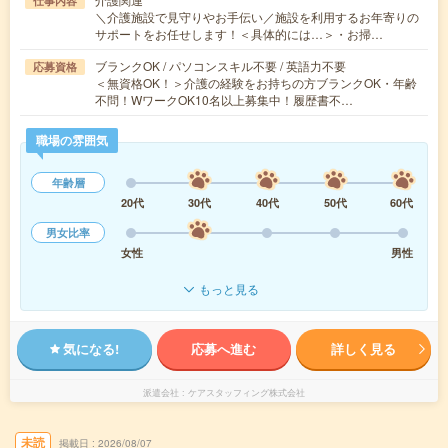
仕事内容
＼介護施設で見守りやお手伝い／施設を利用するお年寄りの
サポートをお任せします！＜具体的には…＞・お掃…
ブランクOK / パソコンスキル不要 / 英語力不要
応募資格
＜無資格OK！＞介護の経験をお持ちの方ブランクOK・年齢
不問！WワークOK10名以上募集中！履歴書不…
職場の雰囲気
年齢層
20代
30代
40代
50代
60代
男女比率
女性
男性
もっと見る
気になる!
応募へ進む
詳しく見る
派遣会社
ケアスタッフィング株式会社
未読
掲載日
2026/08/07