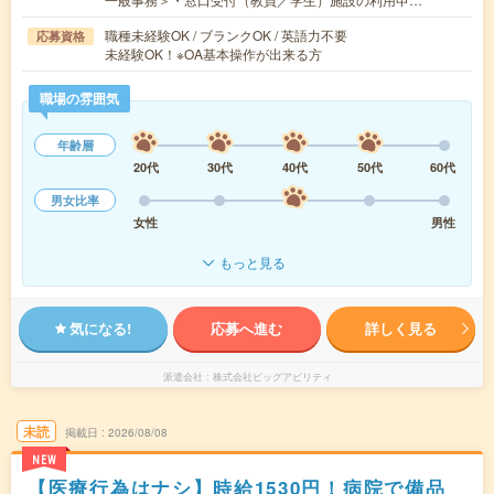
職種未経験OK / ブランクOK / 英語力不要
応募資格
未経験OK！※OA基本操作が出来る方
職場の雰囲気
年齢層
20代
30代
40代
50代
60代
男女比率
女性
男性
もっと見る
気になる!
応募へ進む
詳しく見る
派遣会社
株式会社ビッグアビリティ
未読
掲載日
2026/08/08
NEW
【医療行為はナシ】時給1530円！病院で備品