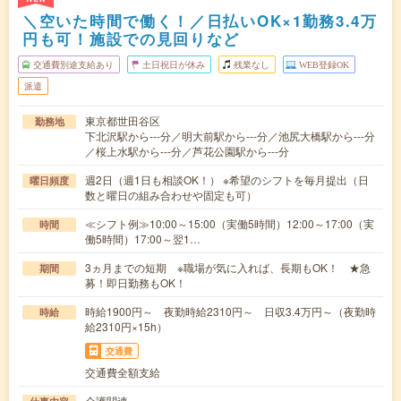
＼空いた時間で働く！／日払いOK×1勤務3.4万
円も可！施設での見回りなど
交通費別途支給あり
土日祝日が休み
残業なし
WEB登録OK
派遣
東京都世田谷区
勤務地
下北沢駅から---分／明大前駅から---分／池尻大橋駅から---分
／桜上水駅から---分／芦花公園駅から---分
週2日（週1日も相談OK！） ※希望のシフトを毎月提出（日
曜日頻度
数と曜日の組み合わせや固定も可）
≪シフト例≫10:00～15:00（実働5時間）12:00～17:00（実
時間
働5時間）17:00～翌1…
3ヵ月までの短期 ※職場が気に入れば、長期もOK！ ★急
期間
募！即日勤務もOK！
時給1900円～ 夜勤時給2310円～ 日収3.4万円～（夜勤時
時給
給2310円×15h）
交通費
交通費全額支給
介護関連