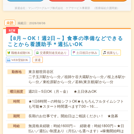
派遣会社
マンパワーグループ株式会社 ケアサービス事業部 （医療福祉介護関連）
未読
掲載日
2026/08/06
NEW
【8月～OK！週2日～】食事の準備などできる
ことから看護助手＊週払いOK
職種未経験OK
交通費別途支給あり
土日祝日が休み
残業なし
WEB登録OK
派遣
東京都世田谷区
勤務地
二子玉川駅から---分／祖師ケ谷大蔵駅から---分／桜上水駅か
ら---分／東松原駅から---分／若林(東京都)駅から---分
週2日～5日OK（月～金） ★土日休みOK
曜日頻度
★1日6時間～の時短シフトOK★もちろんフルタイムシフト
時間
も可能★スタート時間選べます7:00～16:…
長期のお仕事です。開始日はご相談ください！ ★急募
期間
無資格未経験：時給1600円～ 経験者：時給1800円～★日
時給
払い／週払い制度あり（月払いも選べます）※稼働開始時は