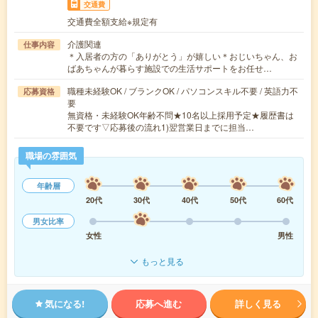
交通費
交通費全額支給※規定有
介護関連
仕事内容
＊入居者の方の「ありがとう」が嬉しい＊おじいちゃん、お
ばあちゃんが暮らす施設での生活サポートをお任せ…
職種未経験OK / ブランクOK / パソコンスキル不要 / 英語力不
応募資格
要
無資格・未経験OK年齢不問★10名以上採用予定★履歴書は
不要です▽応募後の流れ1)翌営業日までに担当…
職場の雰囲気
年齢層
20代
30代
40代
50代
60代
男女比率
女性
男性
もっと見る
気になる!
応募へ進む
詳しく見る