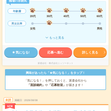
職場の雰囲気
年齢層
20代
30代
40代
50代
60代
男女比率
女性
男性
もっと見る
気になる!
応募へ進む
詳しく見る
派遣会社
株式会社ニッソーネット
興味があったら「★気になる！」をタップ！
「気になる！」を押しておくと、派遣会社から
「面談確約」
や
「応募歓迎」
が届きます！
未読
掲載日
2026/08/08
NEW