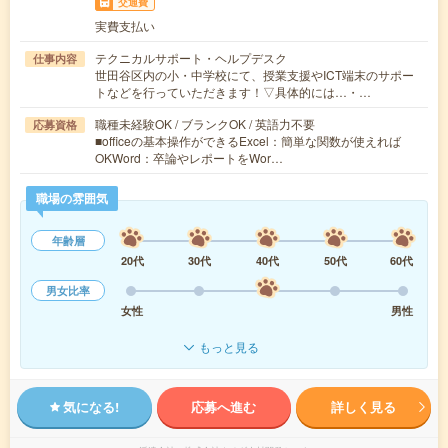
交通費
実費支払い
テクニカルサポート・ヘルプデスク
仕事内容
世田谷区内の小・中学校にて、授業支援やICT端末のサポー
トなどを行っていただきます！▽具体的には…・…
職種未経験OK / ブランクOK / 英語力不要
応募資格
■officeの基本操作ができるExcel：簡単な関数が使えれば
OKWord：卒論やレポートをWor…
職場の雰囲気
年齢層
20代
30代
40代
50代
60代
男女比率
女性
男性
もっと見る
気になる!
応募へ進む
詳しく見る