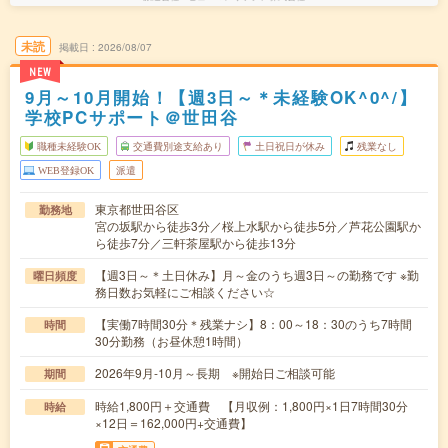
未読
掲載日
2026/08/07
NEW
9月～10月開始！【週3日～＊未経験OK^0^/】
学校PCサポート＠世田谷
職種未経験OK
交通費別途支給あり
土日祝日が休み
残業なし
WEB登録OK
派遣
東京都世田谷区
勤務地
宮の坂駅から徒歩3分／桜上水駅から徒歩5分／芦花公園駅か
ら徒歩7分／三軒茶屋駅から徒歩13分
【週3日～＊土日休み】月～金のうち週3日～の勤務です ※勤
曜日頻度
務日数お気軽にご相談ください☆
【実働7時間30分＊残業ナシ】8：00～18：30のうち7時間
時間
30分勤務（お昼休憩1時間）
2026年9月-10月～長期 ※開始日ご相談可能
期間
時給1,800円＋交通費 【月収例：1,800円×1日7時間30分
時給
×12日＝162,000円+交通費】