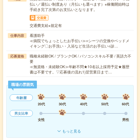
払い／週払い制度あり（月払いも選べます）※稼働開始時は
手続き完了次第のお支払いとなります。
交通費
交通費支給※規定有
看護助手
仕事内容
≪病院でちょっとしたお手伝い≫○シーツの交換やベッドメ
イキング〇お手洗い・入浴など生活のお手伝い○診…
職種未経験OK / ブランクOK / パソコンスキル不要 / 英語力不
応募資格
要
≪無資格・未経験OK≫年齢不問★10名以上採用予定★履歴
書は不要です。▽応募後の流れ1)翌営業日まで…
職場の雰囲気
年齢層
20代
30代
40代
50代
60代
男女比率
女性
男性
もっと見る