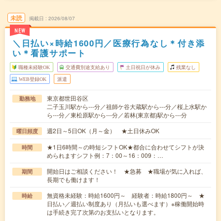
未読
掲載日
2026/08/07
NEW
＼日払い×時給1600円／医療行為なし＊付き添
い＊看護サポート
職種未経験OK
交通費別途支給あり
土日祝日が休み
残業なし
WEB登録OK
派遣
東京都世田谷区
勤務地
二子玉川駅から---分／祖師ケ谷大蔵駅から---分／桜上水駅か
ら---分／東松原駅から---分／若林(東京都)駅から---分
週2日～5日OK（月～金） ★土日休みOK
曜日頻度
★1日6時間～の時短シフトOK★都合に合わせてシフトが決
時間
められますシフト例：7：00～16：009：…
開始日はご相談ください！ ★急募 ★職場が気に入れば、
期間
長期でも働けます！
無資格未経験：時給1600円～ 経験者：時給1800円～ ★
時給
日払い／週払い制度あり（月払いも選べます）※稼働開始時
は手続き完了次第のお支払いとなります。