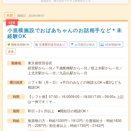
派遣会社
株式会社ウチダ人材開発センタ
未読
掲載日
2026/08/07
NEW
小規模施設でおばあちゃんのお話相手など＊未
経験OK
職種未経験OK
交通費別途支給あり
土日祝日が休み
WEB登録OK
派遣
東京都世田谷区
勤務地
経堂駅から---分／千歳船橋駅から---分／桜上水駅から---分／
上北沢駅から---分／九品仏駅から---分
シフト制（月～日） ※平日のみなどの相談もOK ※週3なども
曜日頻度
相談OK
【シフト例】07:00～16:0009:00～18:0017:00～09:00※ 上記
時間
は一例です！そ…
即日～2ヶ月以上 ■開始日の相談OK！
期間
無資格の方：時給1530円～1912円 / 介護福祉士：時給1830
時給
円～2287円 / 初任者以上：時給1730円～2162円