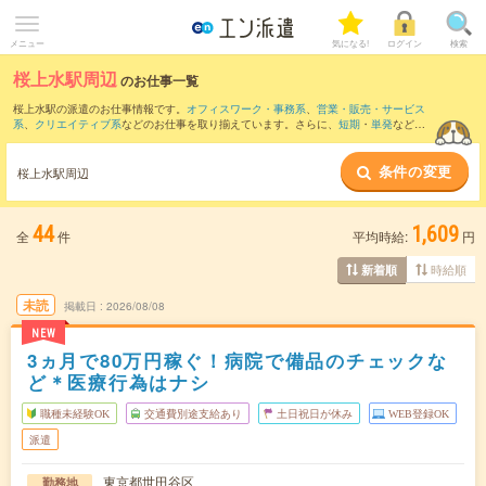
メニュー
気になる!
ログイン
検索
桜上水駅周辺
のお仕事一覧
桜上水駅の派遣のお仕事情報です。
オフィスワーク・事務系
、
営業・販売・サービス
系
、
クリエイティブ系
などのお仕事を取り揃えています。さらに、
短期
・
単発
などの
期間や、
職種未経験OK
などのこだわり条件で絞り込んでいただけます。
条件の変更
また、
成城学園前駅
・
用賀駅
・
荻窪駅
・
高円寺駅
・
経堂駅
など近隣駅のお仕事もご確
桜上水駅周辺
認いただけます。
44
1,609
全
件
平均時給:
円
時給順
新着順
未読
掲載日
2026/08/08
NEW
3ヵ月で80万円稼ぐ！病院で備品のチェックな
ど＊医療行為はナシ
職種未経験OK
交通費別途支給あり
土日祝日が休み
WEB登録OK
派遣
東京都世田谷区
勤務地