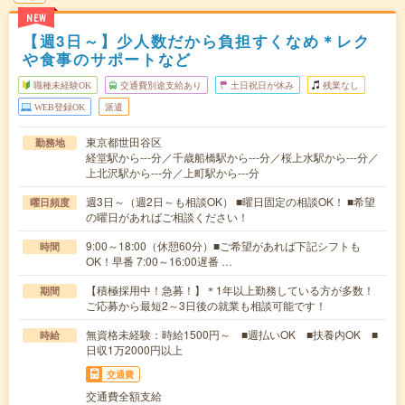
NEW
【週3日～】少人数だから負担すくなめ＊レク
や食事のサポートなど
職種未経験OK
交通費別途支給あり
土日祝日が休み
残業なし
WEB登録OK
派遣
東京都世田谷区
勤務地
経堂駅から---分／千歳船橋駅から---分／桜上水駅から---分／
上北沢駅から---分／上町駅から---分
週3日～（週2日～も相談OK） ■曜日固定の相談OK！ ■希望
曜日頻度
の曜日があればご相談ください！
9:00～18:00（休憩60分）■ご希望があれば下記シフトも
時間
OK！早番 7:00～16:00遅番 …
【積極採用中！急募！】＊1年以上勤務している方が多数！
期間
ご応募から最短2～3日後の就業も相談可能です！
無資格未経験：時給1500円～ ■週払いOK ■扶養内OK ■
時給
日収1万2000円以上
交通費
交通費全額支給