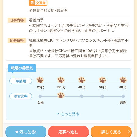
交通費
交通費全額支給※規定有
看護助手
仕事内容
≪病院でちょっとしたお手伝い≫〇お手洗い・入浴など生活
のお手伝い○診察室への付き添い○食事のサポート…
職種未経験OK / ブランクOK / パソコンスキル不要 / 英語力不
応募資格
要
≪無資格・未経験OK≫年齢不問★10名以上採用予定★履歴
書は不要です。▽応募後の流れ1)翌営業日まで…
職場の雰囲気
年齢層
20代
30代
40代
50代
60代
男女比率
女性
男性
もっと見る
気になる!
応募へ進む
詳しく見る