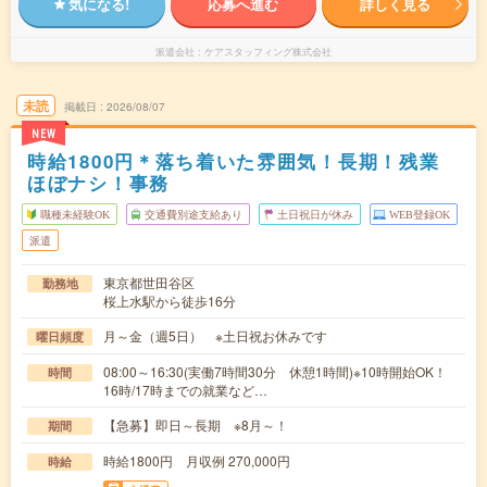
気になる!
応募へ進む
詳しく見る
派遣会社
ケアスタッフィング株式会社
未読
掲載日
2026/08/07
NEW
時給1800円＊落ち着いた雰囲気！長期！残業
ほぼナシ！事務
職種未経験OK
交通費別途支給あり
土日祝日が休み
WEB登録OK
派遣
東京都世田谷区
勤務地
桜上水駅から徒歩16分
月～金（週5日） ※土日祝お休みです
曜日頻度
08:00～16:30(実働7時間30分 休憩1時間)※10時開始OK！
時間
16時/17時までの就業など…
【急募】即日～長期 ※8月～！
期間
時給1800円 月収例 270,000円
時給