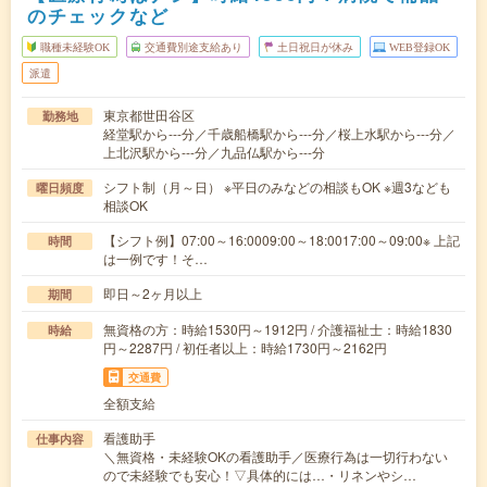
のチェックなど
職種未経験OK
交通費別途支給あり
土日祝日が休み
WEB登録OK
派遣
東京都世田谷区
勤務地
経堂駅から---分／千歳船橋駅から---分／桜上水駅から---分／
上北沢駅から---分／九品仏駅から---分
シフト制（月～日） ※平日のみなどの相談もOK ※週3なども
曜日頻度
相談OK
【シフト例】07:00～16:0009:00～18:0017:00～09:00※ 上記
時間
は一例です！そ…
即日～2ヶ月以上
期間
無資格の方：時給1530円～1912円 / 介護福祉士：時給1830
時給
円～2287円 / 初任者以上：時給1730円～2162円
交通費
全額支給
看護助手
仕事内容
＼無資格・未経験OKの看護助手／医療行為は一切行わない
ので未経験でも安心！▽具体的には…・リネンやシ…