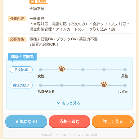
交通費
全額支給
一般事務
仕事内容
＊来客対応・電話対応（取次のみ）＊会計ソフト入力対応＊
現金出納管理＊タイムカードのデータ取り込み＊請…
職種未経験OK / ブランクOK / 英語力不要
応募資格
※業界未経験OK！
職場の雰囲気
男女比率
女性
男性
職場の様子
活気がある
しずか
もっと見る
気になる!
応募へ進む
詳しく見る
派遣会社
パーソルテンプスタッフ株式会社