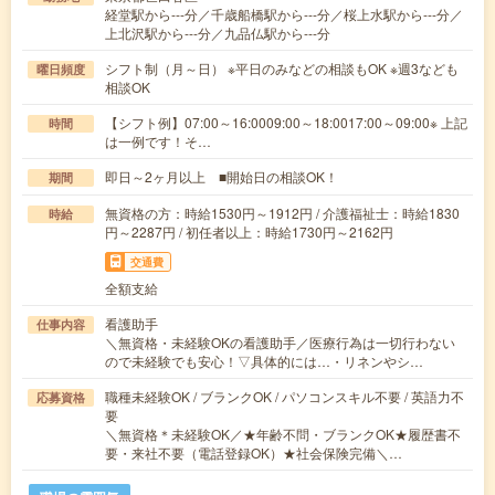
経堂駅から---分／千歳船橋駅から---分／桜上水駅から---分／
上北沢駅から---分／九品仏駅から---分
シフト制（月～日） ※平日のみなどの相談もOK ※週3なども
曜日頻度
相談OK
【シフト例】07:00～16:0009:00～18:0017:00～09:00※ 上記
時間
は一例です！そ…
即日～2ヶ月以上 ■開始日の相談OK！
期間
無資格の方：時給1530円～1912円 / 介護福祉士：時給1830
時給
円～2287円 / 初任者以上：時給1730円～2162円
交通費
全額支給
看護助手
仕事内容
＼無資格・未経験OKの看護助手／医療行為は一切行わない
ので未経験でも安心！▽具体的には…・リネンやシ…
職種未経験OK / ブランクOK / パソコンスキル不要 / 英語力不
応募資格
要
＼無資格＊未経験OK／★年齢不問・ブランクOK★履歴書不
要・来社不要（電話登録OK）★社会保険完備＼…