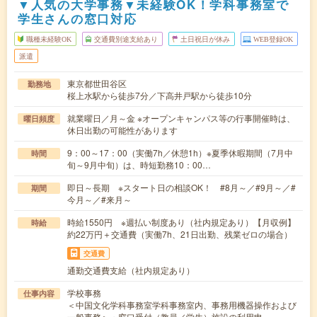
▼人気の大学事務▼未経験OK！学科事務室で
学生さんの窓口対応
職種未経験OK
交通費別途支給あり
土日祝日が休み
WEB登録OK
派遣
東京都世田谷区
勤務地
桜上水駅から徒歩7分／下高井戸駅から徒歩10分
就業曜日／月～金 ※オープンキャンパス等の行事開催時は、
曜日頻度
休日出勤の可能性があります
9：00～17：00（実働7h／休憩1h）※夏季休暇期間（7月中
時間
旬～9月中旬）は、時短勤務10：00…
即日～長期 ※スタート日の相談OK！ #8月～／#9月～／#
期間
今月～／#来月～
時給1550円 ※週払い制度あり（社内規定あり）【月収例】
時給
約22万円＋交通費（実働7h、21日出勤、残業ゼロの場合）
交通費
通勤交通費支給（社内規定あり）
学校事務
仕事内容
＜中国文化学科事務室学科事務室内、事務用機器操作および
一般事務＞・窓口受付（教員／学生）施設の利用申…