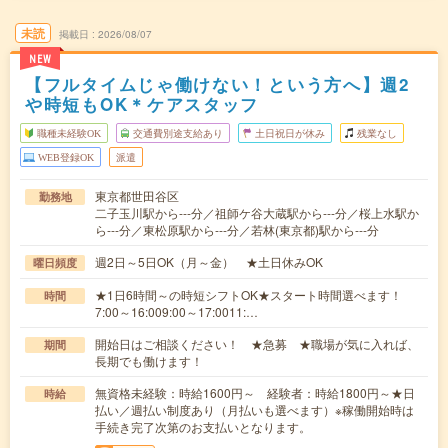
未読
掲載日
2026/08/07
NEW
【フルタイムじゃ働けない！という方へ】週2
や時短もOK＊ケアスタッフ
職種未経験OK
交通費別途支給あり
土日祝日が休み
残業なし
WEB登録OK
派遣
東京都世田谷区
勤務地
二子玉川駅から---分／祖師ケ谷大蔵駅から---分／桜上水駅か
ら---分／東松原駅から---分／若林(東京都)駅から---分
週2日～5日OK（月～金） ★土日休みOK
曜日頻度
★1日6時間～の時短シフトOK★スタート時間選べます！
時間
7:00～16:009:00～17:0011:…
開始日はご相談ください！ ★急募 ★職場が気に入れば、
期間
長期でも働けます！
無資格未経験：時給1600円～ 経験者：時給1800円～★日
時給
払い／週払い制度あり（月払いも選べます）※稼働開始時は
手続き完了次第のお支払いとなります。