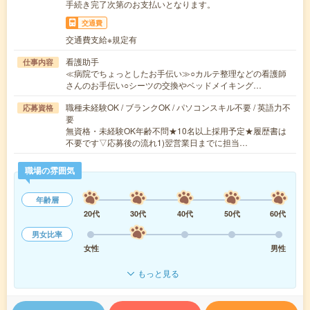
手続き完了次第のお支払いとなります。
交通費
交通費支給※規定有
看護助手
仕事内容
≪病院でちょっとしたお手伝い≫○カルテ整理などの看護師
さんのお手伝い○シーツの交換やベッドメイキング…
職種未経験OK / ブランクOK / パソコンスキル不要 / 英語力不
応募資格
要
無資格・未経験OK年齢不問★10名以上採用予定★履歴書は
不要です▽応募後の流れ1)翌営業日までに担当…
職場の雰囲気
年齢層
20代
30代
40代
50代
60代
男女比率
女性
男性
もっと見る