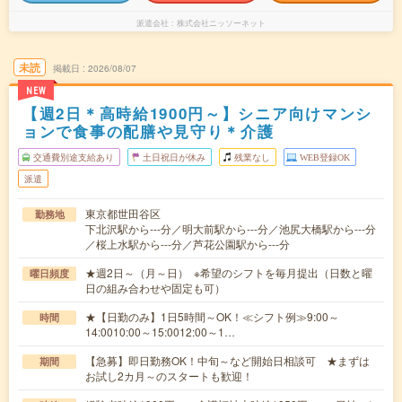
派遣会社
株式会社ニッソーネット
未読
掲載日
2026/08/07
NEW
【週2日＊高時給1900円～】シニア向けマンシ
ョンで食事の配膳や見守り＊介護
交通費別途支給あり
土日祝日が休み
残業なし
WEB登録OK
派遣
東京都世田谷区
勤務地
下北沢駅から---分／明大前駅から---分／池尻大橋駅から---分
／桜上水駅から---分／芦花公園駅から---分
★週2日～（月～日） ※希望のシフトを毎月提出（日数と曜
曜日頻度
日の組み合わせや固定も可）
★【日勤のみ】1日5時間～OK！≪シフト例≫9:00～
時間
14:0010:00～15:0012:00～1…
【急募】即日勤務OK！中旬～など開始日相談可 ★まずは
期間
お試し2カ月～のスタートも歓迎！