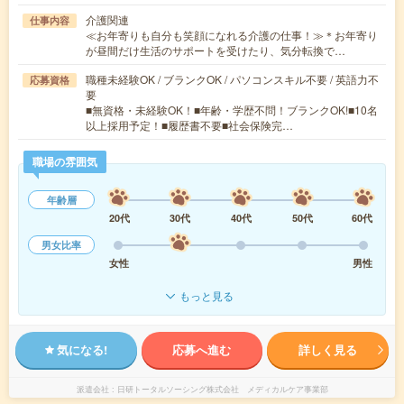
介護関連
仕事内容
≪お年寄りも自分も笑顔になれる介護の仕事！≫＊お年寄り
が昼間だけ生活のサポートを受けたり、気分転換で…
職種未経験OK / ブランクOK / パソコンスキル不要 / 英語力不
応募資格
要
■無資格・未経験OK！■年齢・学歴不問！ブランクOK!■10名
以上採用予定！■履歴書不要■社会保険完…
職場の雰囲気
年齢層
20代
30代
40代
50代
60代
男女比率
女性
男性
もっと見る
気になる!
応募へ進む
詳しく見る
派遣会社
日研トータルソーシング株式会社 メディカルケア事業部