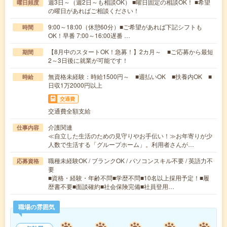
週3日～（週2日～も相談OK） ■曜日固定の相談OK！ ■希望
曜日頻度
の曜日があればご相談ください！
9:00～18:00（休憩60分）■ご希望があれば下記シフトも
時間
OK！早番 7:00～16:00遅番 …
【8月中のスタートOK！急募！】2カ月～ ■ご応募から最短
期間
2～3日後に就業が可能です！
無資格未経験：時給1500円～ ■週払いOK ■扶養内OK ■
時給
日収1万2000円以上
交通費
交通費全額支給
介護関連
仕事内容
≪自立した生活のための見守りやお手伝い！≫お年寄りが少
人数で生活する「グループホーム」。利用者さんが…
職種未経験OK / ブランクOK / パソコンスキル不要 / 英語力不
応募資格
要
■資格・経験・年齢不問■学歴不問■10名以上採用予定！■履
歴書不要■面談確約■社会保険完備■社員登用…
職場の雰囲気