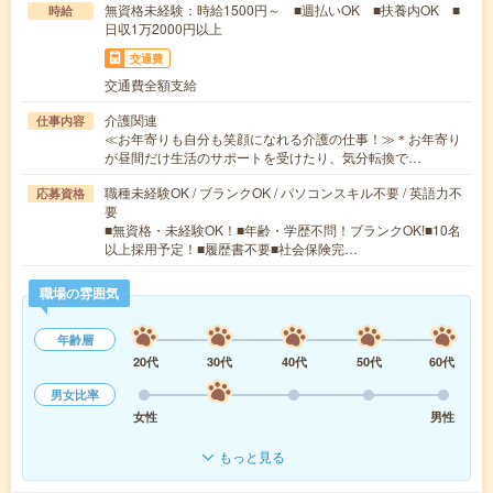
無資格未経験：時給1500円～ ■週払いOK ■扶養内OK ■
時給
日収1万2000円以上
交通費
交通費全額支給
介護関連
仕事内容
≪お年寄りも自分も笑顔になれる介護の仕事！≫＊お年寄り
が昼間だけ生活のサポートを受けたり、気分転換で…
職種未経験OK / ブランクOK / パソコンスキル不要 / 英語力不
応募資格
要
■無資格・未経験OK！■年齢・学歴不問！ブランクOK!■10名
以上採用予定！■履歴書不要■社会保険完…
職場の雰囲気
年齢層
20代
30代
40代
50代
60代
男女比率
女性
男性
もっと見る