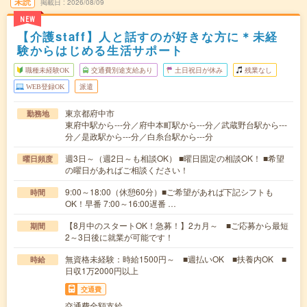
未読
掲載日
2026/08/09
NEW
【介護staff】人と話すのが好きな方に＊未経
験からはじめる生活サポート
職種未経験OK
交通費別途支給あり
土日祝日が休み
残業なし
WEB登録OK
派遣
東京都府中市
勤務地
東府中駅から---分／府中本町駅から---分／武蔵野台駅から---
分／是政駅から---分／白糸台駅から---分
週3日～（週2日～も相談OK） ■曜日固定の相談OK！ ■希望
曜日頻度
の曜日があればご相談ください！
9:00～18:00（休憩60分）■ご希望があれば下記シフトも
時間
OK！早番 7:00～16:00遅番 …
【8月中のスタートOK！急募！】2カ月～ ■ご応募から最短
期間
2～3日後に就業が可能です！
無資格未経験：時給1500円～ ■週払いOK ■扶養内OK ■
時給
日収1万2000円以上
交通費
交通費全額支給