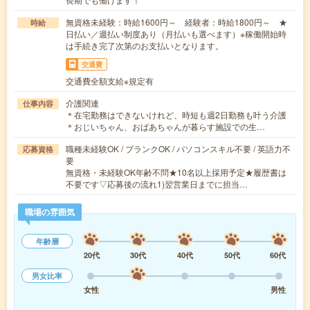
無資格未経験：時給1600円～ 経験者：時給1800円～ ★
時給
日払い／週払い制度あり（月払いも選べます）※稼働開始時
は手続き完了次第のお支払いとなります。
交通費
交通費全額支給※規定有
介護関連
仕事内容
＊在宅勤務はできないけれど、時短も週2日勤務も叶う介護
＊おじいちゃん、おばあちゃんが暮らす施設での生…
職種未経験OK / ブランクOK / パソコンスキル不要 / 英語力不
応募資格
要
無資格・未経験OK年齢不問★10名以上採用予定★履歴書は
不要です▽応募後の流れ1)翌営業日までに担当…
職場の雰囲気
年齢層
20代
30代
40代
50代
60代
男女比率
女性
男性