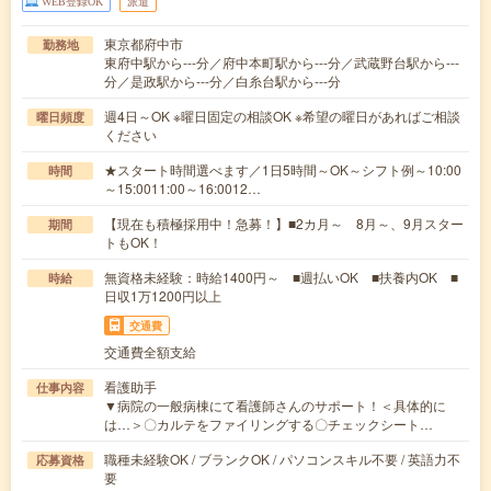
WEB登録OK
派遣
東京都府中市
勤務地
東府中駅から---分／府中本町駅から---分／武蔵野台駅から---
分／是政駅から---分／白糸台駅から---分
週4日～OK ※曜日固定の相談OK ※希望の曜日があればご相談
曜日頻度
ください
★スタート時間選べます／1日5時間～OK～シフト例～10:00
時間
～15:0011:00～16:0012…
【現在も積極採用中！急募！】■2カ月～ 8月～、9月スター
期間
トもOK！
無資格未経験：時給1400円～ ■週払いOK ■扶養内OK ■
時給
日収1万1200円以上
交通費
交通費全額支給
看護助手
仕事内容
▼病院の一般病棟にて看護師さんのサポート！＜具体的に
は…＞〇カルテをファイリングする〇チェックシート…
職種未経験OK / ブランクOK / パソコンスキル不要 / 英語力不
応募資格
要