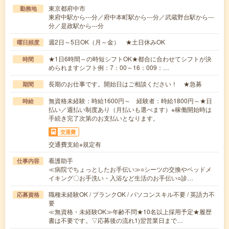
東京都府中市
勤務地
東府中駅から---分／府中本町駅から---分／武蔵野台駅から---
分／是政駅から---分
週2日～5日OK（月～金） ★土日休みOK
曜日頻度
★1日6時間～の時短シフトOK★都合に合わせてシフトが決
時間
められますシフト例：7：00～16：009：…
長期のお仕事です。開始日はご相談ください！ ★急募
期間
無資格未経験：時給1600円～ 経験者：時給1800円～★日
時給
払い／週払い制度あり（月払いも選べます）※稼働開始時は
手続き完了次第のお支払いとなります。
交通費
交通費支給※規定有
看護助手
仕事内容
≪病院でちょっとしたお手伝い≫○シーツの交換やベッドメ
イキング〇お手洗い・入浴など生活のお手伝い○診…
職種未経験OK / ブランクOK / パソコンスキル不要 / 英語力不
応募資格
要
≪無資格・未経験OK≫年齢不問★10名以上採用予定★履歴
書は不要です。▽応募後の流れ1)翌営業日まで…