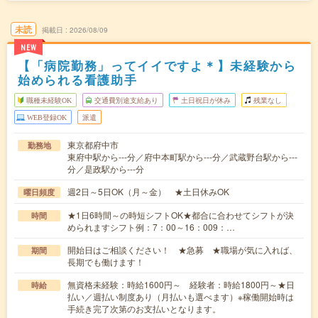
未読
掲載日
2026/08/09
NEW
【「病院勤務」ってイイですよ＊】未経験から
始められる看護助手
職種未経験OK
交通費別途支給あり
土日祝日が休み
残業なし
WEB登録OK
派遣
東京都府中市
勤務地
東府中駅から---分／府中本町駅から---分／武蔵野台駅から---
分／是政駅から---分
週2日～5日OK（月～金） ★土日休みOK
曜日頻度
★1日6時間～の時短シフトOK★都合に合わせてシフトが決
時間
められますシフト例：7：00～16：009：…
開始日はご相談ください！ ★急募 ★職場が気に入れば、
期間
長期でも働けます！
無資格未経験：時給1600円～ 経験者：時給1800円～★日
時給
払い／週払い制度あり（月払いも選べます）※稼働開始時は
手続き完了次第のお支払いとなります。