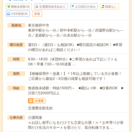
職種未経験OK
交通費別途支給あり
土日祝日が休み
残業なし
WEB登録OK
派遣
東京都府中市
勤務地
東府中駅から---分／府中本町駅から---分／武蔵野台駅から---
分／是政駅から---分／白糸台駅から---分
週3日～（週2日～も相談OK） ■曜日固定の相談OK！ ■希望
曜日頻度
の曜日があればご相談ください！
9:00～18:00（休憩60分）■ご希望があれば下記シフトも
時間
OK！早番 7:00～16:00遅番 …
【積極採用中！急募！】＊1年以上勤務している方が多数！
期間
ご応募から最短2～3日後の就業も相談可能です！
無資格未経験：時給1500円～ ■週払いOK ■扶養内OK ■
時給
日収1万2000円以上
交通費
交通費全額支給
介護関連
仕事内容
≪お話し相手になるだけでも立派な介護！≫＊お年寄りが昼
間だけ生活のサポートを受けたり、気分転換できる…