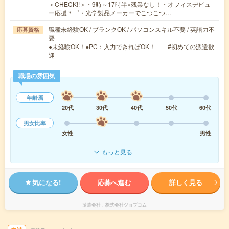
＜CHECK!!＞・9時～17時半×残業なし！・オフィスデビュ
ー応援＊゜・光学製品メーカーでこつこつ…
職種未経験OK / ブランクOK / パソコンスキル不要 / 英語力不
応募資格
要
●未経験OK！●PC：入力できればOK！ #初めての派遣歓
迎
職場の雰囲気
年齢層
20代
30代
40代
50代
60代
男女比率
女性
男性
もっと見る
気になる!
応募へ進む
詳しく見る
派遣会社
株式会社ジョブコム