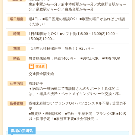
東府中駅から---分／府中本町駅から---分／武蔵野台駅から---
分／是政駅から---分／白糸台駅から---分
週4日～ ■曜日固定の相談OK！ ■希望の曜日があればご相談
曜日頻度
ください！
1日5時間からOK！■シフト例(1)8:00～13:00(2)10:00～
時間
15:00(3)12:00…
【現在も積極採用中！急募！】■2カ月～
期間
無資格未経験：時給1400円～ ■週払いOK ■扶養内OK
時給
交通費
交通費全額支給
看護助手
仕事内容
▼病院の一般病棟にて看護師さんのサポート！具体的に
は、・器具の洗浄・ベットメイキングやシーツ交換・移…
職種未経験OK / ブランクOK / パソコンスキル不要 / 英語力不
応募資格
要
■無資格・未経験OK！■年齢・学歴不問！ブランクOK!■10名
以上採用予定！■履歴書不要■社会保険完…
職場の雰囲気