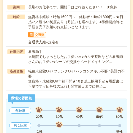
長期のお仕事です。開始日はご相談ください！ ★急募
期間
無資格未経験：時給1600円～ 経験者：時給1800円～★日
時給
払い／週払い制度あり（月払いも選べます）※稼働開始時は
手続き完了次第のお支払いとなります。
交通費
交通費支給※規定有
看護助手
仕事内容
≪病院でちょっとしたお手伝い≫○カルテ整理などの看護師
さんのお手伝い○シーツの交換やベッドメイキング…
職種未経験OK / ブランクOK / パソコンスキル不要 / 英語力不
応募資格
要
無資格・未経験OK年齢不問★10名以上採用予定★履歴書は
不要です▽応募後の流れ1)翌営業日までに担当…
職場の雰囲気
年齢層
20代
30代
40代
50代
60代
男女比率
女性
男性