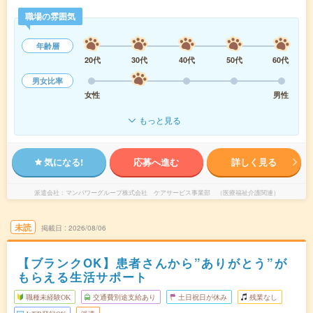
職場の雰囲気
年齢層
20代
30代
40代
50代
60代
男女比率
女性
男性
もっと見る
気になる!
応募へ進む
詳しく見る
派遣会社
マンパワーグループ株式会社 ケアサービス事業部 （医療福祉介護関連）
未読
掲載日
2026/08/06
【ブランクOK】患者さんから”ありがとう”が
もらえる生活サポート
職種未経験OK
交通費別途支給あり
土日祝日が休み
残業なし