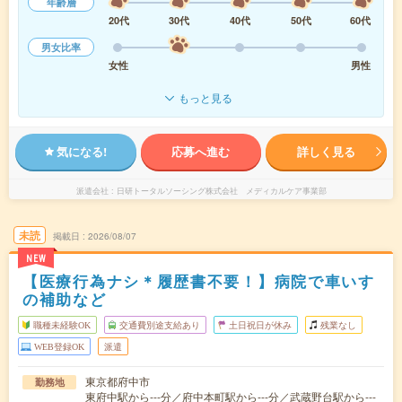
年齢層
20代
30代
40代
50代
60代
男女比率
女性
男性
もっと見る
気になる!
応募へ進む
詳しく見る
派遣会社
日研トータルソーシング株式会社 メディカルケア事業部
未読
掲載日
2026/08/07
NEW
【医療行為ナシ＊履歴書不要！】病院で車いす
の補助など
職種未経験OK
交通費別途支給あり
土日祝日が休み
残業なし
WEB登録OK
派遣
東京都府中市
勤務地
東府中駅から---分／府中本町駅から---分／武蔵野台駅から---