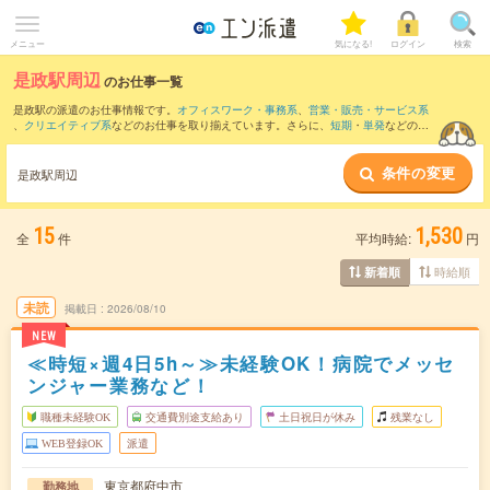
メニュー
気になる!
ログイン
検索
是政駅周辺
のお仕事一覧
是政駅の派遣のお仕事情報です。
オフィスワーク・事務系
、
営業・販売・サービス系
、
クリエイティブ系
などのお仕事を取り揃えています。さらに、
短期
・
単発
などの期
間や、
職種未経験OK
などのこだわり条件で絞り込んでいただけます。
条件の変更
また、
立川駅
・
三鷹駅
・
町田駅
・
成城学園前駅
・
吉祥寺駅
など近隣駅のお仕事もご確
是政駅周辺
認いただけます。
15
1,530
全
件
平均時給:
円
時給順
新着順
未読
掲載日
2026/08/10
NEW
≪時短×週4日5h～≫未経験OK！病院でメッセ
ンジャー業務など！
職種未経験OK
交通費別途支給あり
土日祝日が休み
残業なし
WEB登録OK
派遣
東京都府中市
勤務地