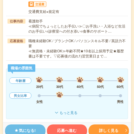
交通費
交通費支給※規定有
看護助手
仕事内容
≪病院でちょっとしたお手伝い≫〇お手洗い・入浴など生活
のお手伝い○診察室への付き添い○食事のサポート…
職種未経験OK / ブランクOK / パソコンスキル不要 / 英語力不
応募資格
要
≪無資格・未経験OK≫年齢不問★10名以上採用予定★履歴
書は不要です。▽応募後の流れ1)翌営業日まで…
職場の雰囲気
年齢層
20代
30代
40代
50代
60代
男女比率
女性
男性
もっと見る
気になる!
応募へ進む
詳しく見る