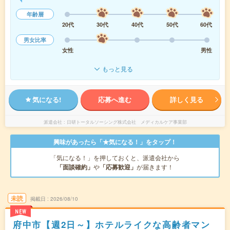
年齢層
20代
30代
40代
50代
60代
男女比率
女性
男性
もっと見る
気になる!
応募へ進む
詳しく見る
派遣会社
日研トータルソーシング株式会社 メディカルケア事業部
興味があったら「★気になる！」をタップ！
「気になる！」を押しておくと、派遣会社から
「面談確約」
や
「応募歓迎」
が届きます！
未読
掲載日
2026/08/10
NEW
府中市【週2日～】ホテルライクな高齢者マン