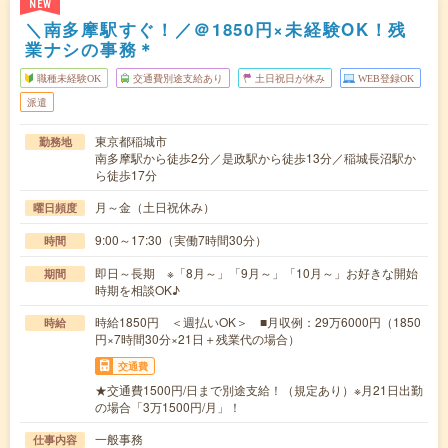
NEW
＼南多摩駅すぐ！／＠1850円×未経験OK！残
業ナシの事務＊
職種未経験OK
交通費別途支給あり
土日祝日が休み
WEB登録OK
派遣
東京都稲城市
勤務地
南多摩駅から徒歩2分／是政駅から徒歩13分／稲城長沼駅か
ら徒歩17分
月～金（土日祝休み）
曜日頻度
9:00～17:30（実働7時間30分）
時間
即日～長期 ※「8月～」「9月～」「10月～」お好きな開始
期間
時期を相談OK♪
時給1850円 ＜週払いOK＞ ■月収例：29万6000円（1850
時給
円×7時間30分×21日＋残業代の場合）
交通費
★交通費1500円/日まで別途支給！（規定あり）※月21日出勤
の場合「3万1500円/月」！
一般事務
仕事内容