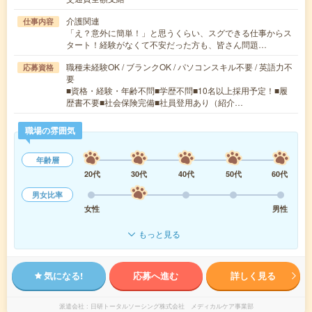
介護関連
仕事内容
「え？意外に簡単！」と思うくらい、スグできる仕事からス
タート！経験がなくて不安だった方も、皆さん問題…
職種未経験OK / ブランクOK / パソコンスキル不要 / 英語力不
応募資格
要
■資格・経験・年齢不問■学歴不問■10名以上採用予定！■履
歴書不要■社会保険完備■社員登用あり（紹介…
職場の雰囲気
年齢層
20代
30代
40代
50代
60代
男女比率
女性
男性
もっと見る
気になる!
応募へ進む
詳しく見る
派遣会社
日研トータルソーシング株式会社 メディカルケア事業部