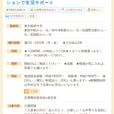
ションで生活サポート
職種未経験OK
交通費別途支給あり
土日祝日が休み
残業なし
WEB登録OK
派遣
東京都府中市
勤務地
東府中駅から---分／府中本町駅から---分／武蔵野台駅から---
分／是政駅から---分
週2日～5日OK（月～金） ★土日休みOK
曜日頻度
★1日6時間～の時短シフトOK★スタート時間選べます！
時間
7:00～16:009:00～17:0011:…
開始日はご相談ください！ ★急募 ★職場が気に入れば、
期間
長期でも働けます！
無資格未経験：時給1600円～ 経験者：時給1800円～ ★
時給
日払い／週払い制度あり（月払いも選べます）※稼働開始時
は手続き完了次第のお支払いとなります。
交通費
交通費全額支給※規定有
介護関連
仕事内容
＊入居者の方の「ありがとう」が嬉しい＊お年寄りを笑顔に