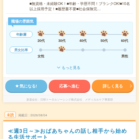
■無資格・未経験OK！■年齢・学歴不問！ブランクOK!■10名
以上採用予定！■履歴書不要■社会保険完…
職場の雰囲気
年齢層
20代
30代
40代
50代
60代
男女比率
女性
男性
もっと見る
気になる!
応募へ進む
詳しく見る
派遣会社
日研トータルソーシング株式会社 メディカルケア事業部
未読
掲載日
2026/08/04
≪週3日～≫おばあちゃんの話し相手から始め
る生活サポート