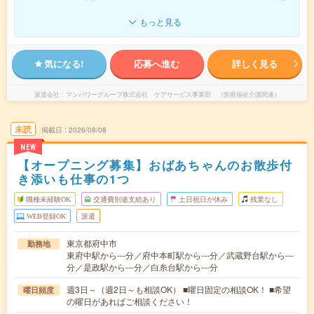
もっと見る
気になる!
応募へ進む
詳しく見る
派遣会社
マンパワーグループ株式会社 ケアサービス事業部 （医療福祉介護関連）
未読
掲載日
2026/08/08
NEW
【オープニング募集】おばあちゃんのお散歩付
き添いも仕事の1つ
職種未経験OK
交通費別途支給あり
土日祝日が休み
残業なし
WEB登録OK
派遣
東京都府中市
勤務地
東府中駅から---分／府中本町駅から---分／武蔵野台駅から---
分／是政駅から---分／白糸台駅から---分
週3日～（週2日～も相談OK） ■曜日固定の相談OK！ ■希望
曜日頻度
の曜日があればご相談ください！