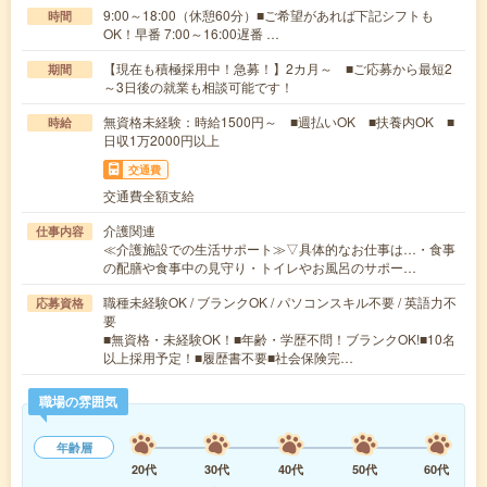
9:00～18:00（休憩60分）■ご希望があれば下記シフトも
時間
OK！早番 7:00～16:00遅番 …
【現在も積極採用中！急募！】2カ月～ ■ご応募から最短2
期間
～3日後の就業も相談可能です！
無資格未経験：時給1500円～ ■週払いOK ■扶養内OK ■
時給
日収1万2000円以上
交通費
交通費全額支給
介護関連
仕事内容
≪介護施設での生活サポート≫▽具体的なお仕事は…・食事
の配膳や食事中の見守り・トイレやお風呂のサポー…
職種未経験OK / ブランクOK / パソコンスキル不要 / 英語力不
応募資格
要
■無資格・未経験OK！■年齢・学歴不問！ブランクOK!■10名
以上採用予定！■履歴書不要■社会保険完…
職場の雰囲気
年齢層
20代
30代
40代
50代
60代