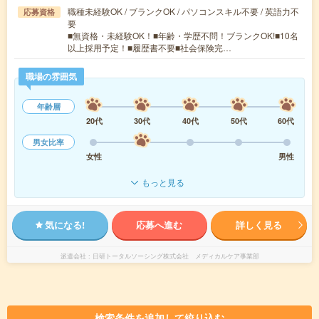
職種未経験OK / ブランクOK / パソコンスキル不要 / 英語力不
応募資格
要
■無資格・未経験OK！■年齢・学歴不問！ブランクOK!■10名
以上採用予定！■履歴書不要■社会保険完…
職場の雰囲気
年齢層
20代
30代
40代
50代
60代
男女比率
女性
男性
もっと見る
気になる!
応募へ進む
詳しく見る
派遣会社
日研トータルソーシング株式会社 メディカルケア事業部
検索条件を追加して絞り込む