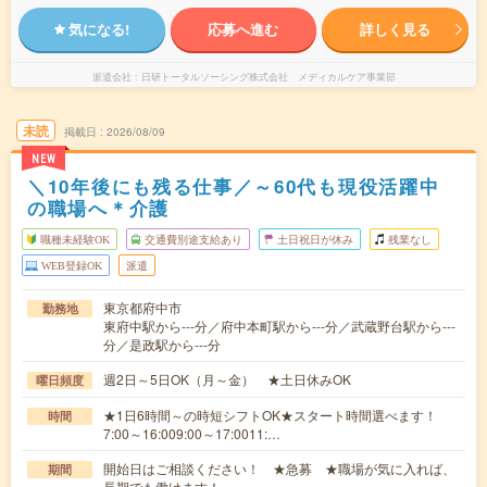
気になる!
応募へ進む
詳しく見る
派遣会社
日研トータルソーシング株式会社 メディカルケア事業部
未読
掲載日
2026/08/09
NEW
＼10年後にも残る仕事／～60代も現役活躍中
の職場へ＊介護
職種未経験OK
交通費別途支給あり
土日祝日が休み
残業なし
WEB登録OK
派遣
東京都府中市
勤務地
東府中駅から---分／府中本町駅から---分／武蔵野台駅から---
分／是政駅から---分
週2日～5日OK（月～金） ★土日休みOK
曜日頻度
★1日6時間～の時短シフトOK★スタート時間選べます！
時間
7:00～16:009:00～17:0011:…
開始日はご相談ください！ ★急募 ★職場が気に入れば、
期間
長期でも働けます！