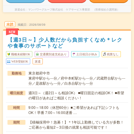
派遣会社
マンパワーグループ株式会社 ケアサービス事業部 （医療福祉介護関連）
未読
掲載日
2026/08/09
NEW
【週3日～】少人数だから負担すくなめ＊レク
や食事のサポートなど
職種未経験OK
交通費別途支給あり
土日祝日が休み
残業なし
WEB登録OK
派遣
東京都府中市
勤務地
東府中駅から---分／府中本町駅から---分／武蔵野台駅から---
分／是政駅から---分／白糸台駅から---分
週3日～（週2日～も相談OK） ■曜日固定の相談OK！ ■希望
曜日頻度
の曜日があればご相談ください！
9:00～18:00（休憩60分）■ご希望があれば下記シフトも
時間
OK！早番 7:00～16:00遅番 …
【積極採用中！急募！】＊1年以上勤務している方が多数！
期間
ご応募から最短2～3日後の就業も相談可能です！