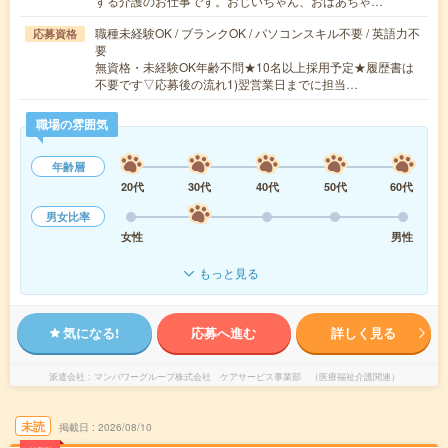
する介護のお仕事です。おじいちゃん、おばあちゃ…
職種未経験OK / ブランクOK / パソコンスキル不要 / 英語力不
応募資格
要
無資格・未経験OK年齢不問★10名以上採用予定★履歴書は
不要です▽応募後の流れ1)翌営業日までに担当…
職場の雰囲気
年齢層
20代
30代
40代
50代
60代
男女比率
女性
男性
もっと見る
気になる!
応募へ進む
詳しく見る
派遣会社
マンパワーグループ株式会社 ケアサービス事業部 （医療福祉介護関連）
未読
掲載日
2026/08/10