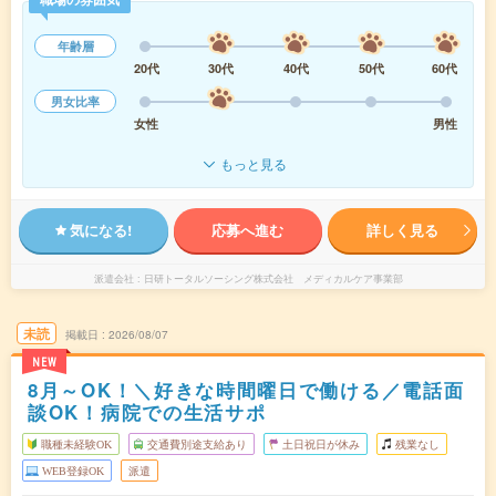
年齢層
20代
30代
40代
50代
60代
男女比率
女性
男性
もっと見る
気になる!
応募へ進む
詳しく見る
派遣会社
日研トータルソーシング株式会社 メディカルケア事業部
未読
掲載日
2026/08/07
NEW
8月～OK！＼好きな時間曜日で働ける／電話面
談OK！病院での生活サポ
職種未経験OK
交通費別途支給あり
土日祝日が休み
残業なし
WEB登録OK
派遣