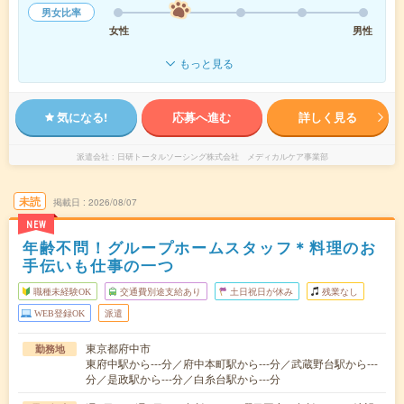
男女比率
女性
男性
もっと見る
気になる!
応募へ進む
詳しく見る
派遣会社
日研トータルソーシング株式会社 メディカルケア事業部
未読
掲載日
2026/08/07
NEW
年齢不問！グループホームスタッフ＊料理のお
手伝いも仕事の一つ
職種未経験OK
交通費別途支給あり
土日祝日が休み
残業なし
WEB登録OK
派遣
東京都府中市
勤務地
東府中駅から---分／府中本町駅から---分／武蔵野台駅から---
分／是政駅から---分／白糸台駅から---分