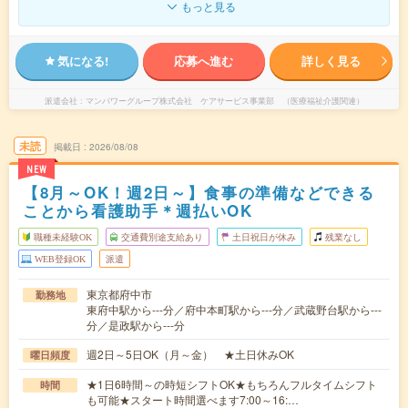
もっと見る
気になる!
応募へ進む
詳しく見る
派遣会社
マンパワーグループ株式会社 ケアサービス事業部 （医療福祉介護関連）
未読
掲載日
2026/08/08
NEW
【8月～OK！週2日～】食事の準備などできる
ことから看護助手＊週払いOK
職種未経験OK
交通費別途支給あり
土日祝日が休み
残業なし
WEB登録OK
派遣
東京都府中市
勤務地
東府中駅から---分／府中本町駅から---分／武蔵野台駅から---
分／是政駅から---分
週2日～5日OK（月～金） ★土日休みOK
曜日頻度
★1日6時間～の時短シフトOK★もちろんフルタイムシフト
時間
も可能★スタート時間選べます7:00～16:…