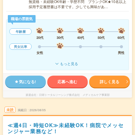
無資格・未経験OK年齢・学歴不問 ブランクOK★10名以上
採用予定履歴書は不要です。少しでも興味があ…
職場の雰囲気
年齢層
20代
30代
40代
50代
60代
男女比率
女性
男性
もっと見る
気になる!
応募へ進む
詳しく見る
派遣会社
日研トータルソーシング株式会社 メディカルケア事業部
未読
掲載日
2026/08/05
≪週4日・時短OK≫未経験OK！病院でメッセ
ンジャー業務など！