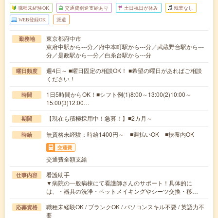
職種未経験OK
交通費別途支給あり
土日祝日が休み
残業なし
WEB登録OK
派遣
東京都府中市
勤務地
東府中駅から---分／府中本町駅から---分／武蔵野台駅から---
分／是政駅から---分／白糸台駅から---分
週4日～ ■曜日固定の相談OK！ ■希望の曜日があればご相談
曜日頻度
ください！
1日5時間からOK！■シフト例(1)8:00～13:00(2)10:00～
時間
15:00(3)12:00…
【現在も積極採用中！急募！】■2カ月～
期間
無資格未経験：時給1400円～ ■週払いOK ■扶養内OK
時給
交通費
交通費全額支給
看護助手
仕事内容
▼病院の一般病棟にて看護師さんのサポート！具体的に
は、・器具の洗浄・ベットメイキングやシーツ交換・移…
職種未経験OK / ブランクOK / パソコンスキル不要 / 英語力不
応募資格
要